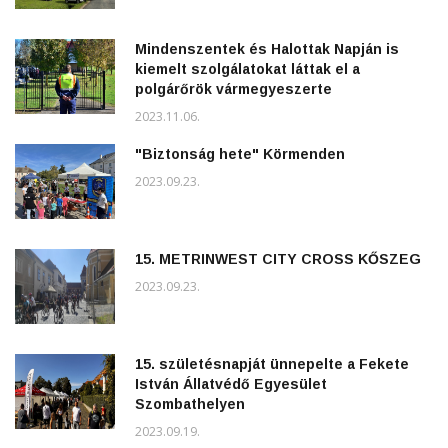
Mindenszentek és Halottak Napján is
kiemelt szolgálatokat láttak el a
polgárőrök vármegyeszerte
2023.11.06.
"Biztonság hete" Körmenden
2023.09.23.
15. METRINWEST CITY CROSS KŐSZEG
2023.09.23.
15. születésnapját ünnepelte a Fekete
István Állatvédő Egyesület
Szombathelyen
2023.09.19.