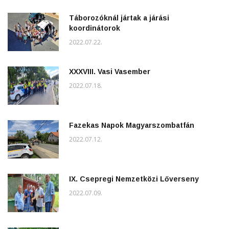
Táborozóknál jártak a járási
koordinátorok
2022.07.22.
XXXVIII. Vasi Vasember
2022.07.18.
Fazekas Napok Magyarszombatfán
2022.07.12.
IX. Csepregi Nemzetközi Lőverseny
2022.07.09.