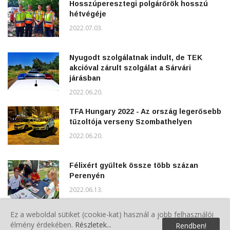
Hosszúperesztegi polgárőrök hosszú
hétvégéje
2022.07.03.
Nyugodt szolgálatnak indult, de TEK
akcióval zárult szolgálat a Sárvári
járásban
2022.06.20.
TFA Hungary 2022 - Az ország legerősebb
tűzoltója verseny Szombathelyen
2022.06.20.
Félixért gyűltek össze több százan
Perenyén
2022.06.13.
Ez a weboldal sütiket (cookie-kat) használ a jobb felhasználói
Pünkösd hétfői rendezvények Rönökön
élmény érdekében.
Részletek...
Rendben!