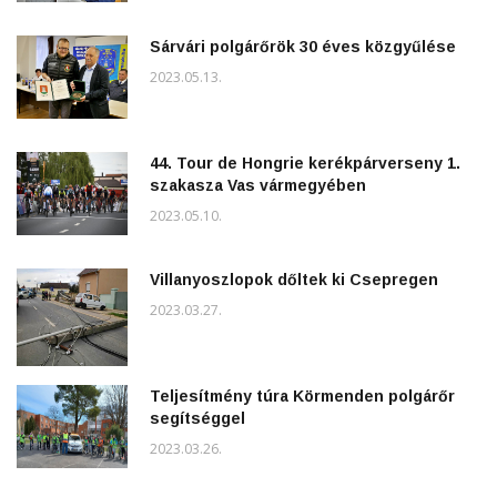
Sárvári polgárőrök 30 éves közgyűlése
2023.05.13.
44. Tour de Hongrie kerékpárverseny 1.
szakasza Vas vármegyében
2023.05.10.
Villanyoszlopok dőltek ki Csepregen
2023.03.27.
Teljesítmény túra Körmenden polgárőr
segítséggel
2023.03.26.