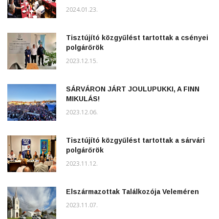
2024.01.23.
Tisztújító közgyűlést tartottak a csényei
polgárőrök
2023.12.15.
SÁRVÁRON JÁRT JOULUPUKKI, A FINN
MIKULÁS!
2023.12.06.
Tisztújító közgyűlést tartottak a sárvári
polgárőrök
2023.11.12.
Elszármazottak Találkozója Veleméren
2023.11.07.