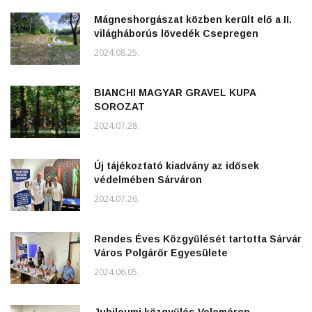
Mágneshorgászat közben került elő a II.
világháborús lövedék Csepregen
2024.08.25.
BIANCHI MAGYAR GRAVEL KUPA
SOROZAT
2024.07.28.
Új tájékoztató kiadvány az idősek
védelmében Sárváron
2024.07.26.
Rendes Éves Közgyűlését tartotta Sárvár
Város Polgárőr Egyesülete
2024.06.05.
Jubileumi közgyűlés Veleméren