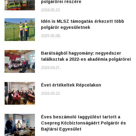
polgárőrei részére
2026.05.23.
Idén is MLSZ támogatás érkezett több
polgárőr egyesületnek
2025.05.08.
Barátságból hagyomány: negyedszer
találkoztak a 2022-es akadémia polgárőrei
2026.04.21.
Évet értékeltek Répcelakon
2026.03.22.
Éves beszámoló taggyűlést tartott a
Csepreg Közbiztonságáért Polgárőr és
Bajtársi Egyesület