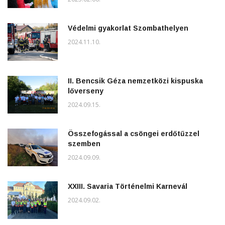
Védelmi gyakorlat Szombathelyen
2024.11.10.
II. Bencsik Géza nemzetközi kispuska
lőverseny
2024.09.15.
Összefogással a csöngei erdőtűzzel
szemben
2024.09.09.
XXIII. Savaria Történelmi Karnevál
2024.09.02.