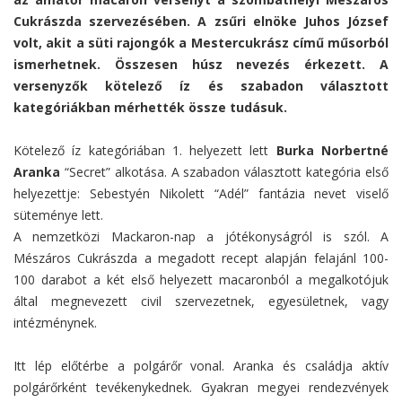
Cukrászda szervezésében. A zsűri elnöke Juhos József
volt, akit a süti rajongók a Mestercukrász című műsorból
ismerhetnek. Összesen húsz nevezés érkezett. A
versenyzők kötelező íz és szabadon választott
kategóriákban mérhették össze tudásuk.
Kötelező íz kategóriában 1. helyezett lett
Burka Norbertné
Aranka
“Secret” alkotása. A szabadon választott kategória első
helyezettje: Sebestyén Nikolett “Adél” fantázia nevet viselő
süteménye lett.
A nemzetközi Mackaron-nap a jótékonyságról is szól. A
Mészáros Cukrászda a megadott recept alapján felajánl 100-
100 darabot a két első helyezett macaronból a megalkotójuk
által megnevezett civil szervezetnek, egyesületnek, vagy
intézménynek.
Itt lép előtérbe a polgárőr vonal. Aranka és családja aktív
polgárőrként tevékenykednek. Gyakran megyei rendezvények