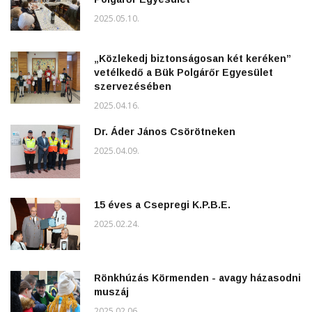
2025.05.10.
„Közlekedj biztonságosan két keréken”
vetélkedő a Bük Polgárőr Egyesület
szervezésében
2025.04.16.
Dr. Áder János Csörötneken
2025.04.09.
15 éves a Csepregi K.P.B.E.
2025.02.24.
Rönkhúzás Körmenden - avagy házasodni
muszáj
2025.02.06.