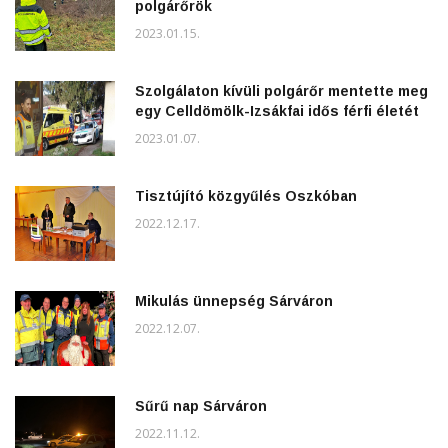
polgárőrök
2023.01.15.
Szolgálaton kívüli polgárőr mentette meg
egy Celldömölk-Izsákfai idős férfi életét
2023.01.07.
Tisztújító közgyűlés Oszkóban
2022.12.17.
Mikulás ünnepség Sárváron
2022.12.07.
Sűrű nap Sárváron
2022.11.12.