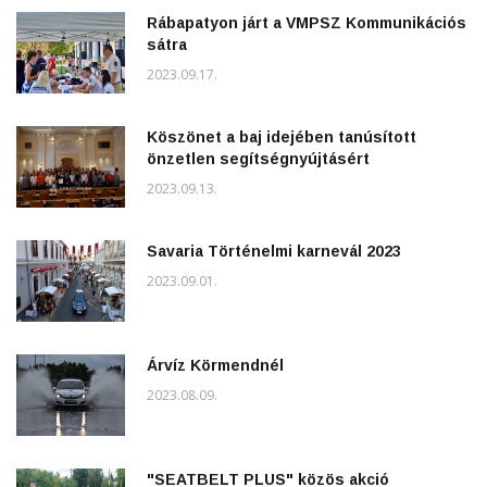
Rábapatyon járt a VMPSZ Kommunikációs
sátra
2023.09.17.
Köszönet a baj idejében tanúsított
önzetlen segítségnyújtásért
2023.09.13.
Savaria Történelmi karnevál 2023
2023.09.01.
Árvíz Körmendnél
2023.08.09.
"SEATBELT PLUS" közös akció