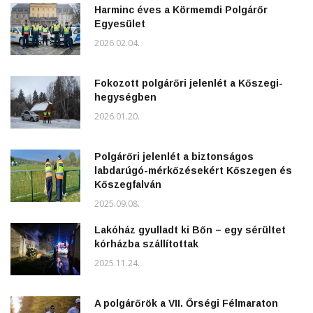
Harminc éves a Körmemdi Polgárőr
Egyesület
2026.02.04.
Fokozott polgárőri jelenlét a Kőszegi-
hegységben
2026.01.20.
Polgárőri jelenlét a biztonságos
labdarúgó-mérkőzésekért Kőszegen és
Kőszegfalván
2025.09.08.
Lakóház gyulladt ki Bőn – egy sérültet
kórházba szállítottak
2025.11.24.
A polgárőrök a VII. Őrségi Félmaraton