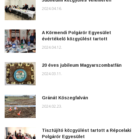
2024.04.16.
A Körmendi Polgárőr Egyesület
évértékelő közgyűlést tartott
2024.04.12.
20 éves jubileum Magyarszombatfán
2024.03.11.
Gránát Kőszegfalván
2024.02.23.
Tisztújító közgyűlést tartott a Répcelaki
Polgárőr Egyesület