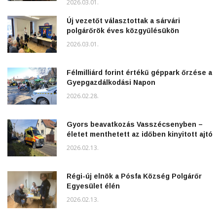
2026.03.01.
Új vezetőt választottak a sárvári
polgárőrök éves közgyűlésükön
2026.03.01.
Félmilliárd forint értékű géppark őrzése a
Gyepgazdálkodási Napon
2026.02.28.
Gyors beavatkozás Vasszécsenyben –
életet menthetett az időben kinyitott ajtó
2026.02.13.
Régi-új elnök a Pósfa Község Polgárőr
Egyesület élén
2026.02.13.