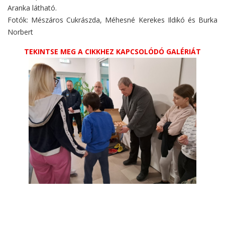
Aranka látható.
Fotók: Mészáros Cukrászda, Méhesné Kerekes Ildikó és Burka
Norbert
TEKINTSE MEG A CIKKHEZ KAPCSOLÓDÓ GALÉRIÁT