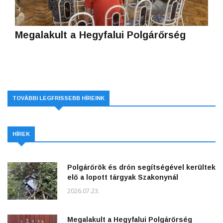
Megalakult a Hegyfalui Polgárőrség
TOVÁBBI LEGFRISSEBB HÍREINK
HÍREK
Polgárőrök és drón segítségével kerültek
elő a lopott tárgyak Szakonynál
2026.07.23.
Megalakult a Hegyfalui Polgárőrség