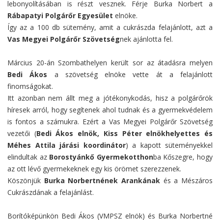
lebonyolításában is részt vesznek. Férje Burka Norbert a
Rábapatyi Polgárőr Egyesület
elnöke.
Így az a 100 db sütemény, amit a cukrászda felajánlott, azt a
Vas Megyei Polgárőr Szövetség
nek ajánlotta fel.
Március 20-án Szombathelyen került sor az átadásra melyen
Bedi Ákos
a szövetség elnöke vette át a felajánlott
finomságokat.
Itt azonban nem állt meg a jótékonykodás, hisz a polgárőrök
híresek arról, hogy segítenek ahol tudnak és a gyermekvédelem
is fontos a számukra. Ezért a Vas Megyei Polgárőr Szövetség
vezetői (
Bedi Ákos elnök, Kiss Péter elnökhelyettes és
Méhes Attila járási koordinátor
) a kapott süteményekkel
elindultak az
Borostyánkő Gyermekotthon
ba Kőszegre, hogy
az ott lévő gyermekeknek egy kis örömet szerezzenek.
Köszönjük
Burka Norbertnének Arankának
és a Mészáros
Cukrászdának a felajánlást.
Borítóképünkön Bedi Ákos (VMPSZ elnök) és Burka Norbertné