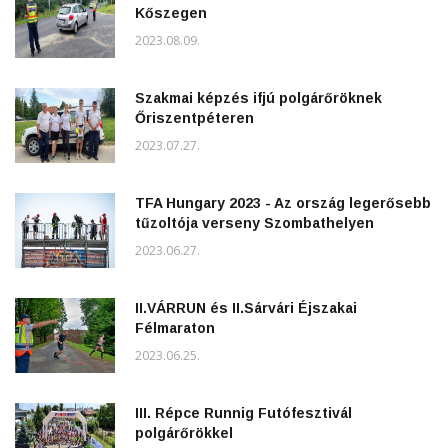
Kőszegen
2023.08.09.
Szakmai képzés ifjú polgárőröknek
Őriszentpéteren
2023.07.27.
TFA Hungary 2023 - Az ország legerősebb
tűzoltója verseny Szombathelyen
2023.06.27.
II.VÁRRUN és II.Sárvári Éjszakai
Félmaraton
2023.06.25.
III. Répce Runnig Futófesztivál
polgárőrökkel