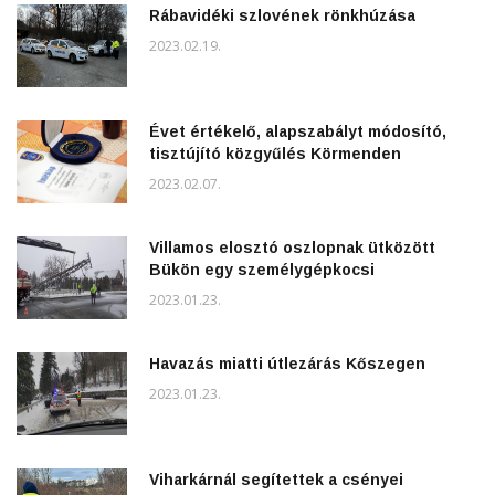
Rábavidéki szlovének rönkhúzása
2023.02.19.
Évet értékelő, alapszabályt módosító,
tisztújító közgyűlés Körmenden
2023.02.07.
Villamos elosztó oszlopnak ütközött
Bükön egy személygépkocsi
2023.01.23.
Havazás miatti útlezárás Kőszegen
2023.01.23.
Viharkárnál segítettek a csényei