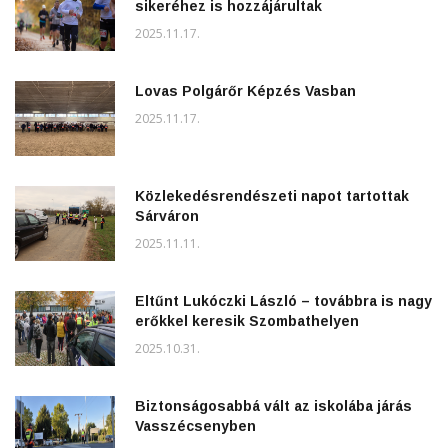
sikeréhez is hozzájárultak
2025.11.17.
Lovas Polgárőr Képzés Vasban
2025.11.17.
Közlekedésrendészeti napot tartottak
Sárváron
2025.11.11.
Eltűnt Lukóczki László – továbbra is nagy
erőkkel keresik Szombathelyen
2025.10.31.
Biztonságosabbá vált az iskolába járás
Vasszécsenyben