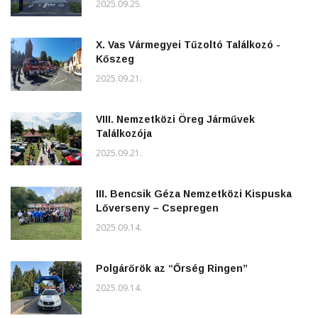
2025.09.25.
X. Vas Vármegyei Tűzoltó Találkozó -
Kőszeg
2025.09.21.
VIII. Nemzetközi Öreg Járművek
Találkozója
2025.09.21.
III. Bencsik Géza Nemzetközi Kispuska
Lőverseny – Csepregen
2025.09.14.
Polgárőrök az “Őrség Ringen”
2025.09.14.