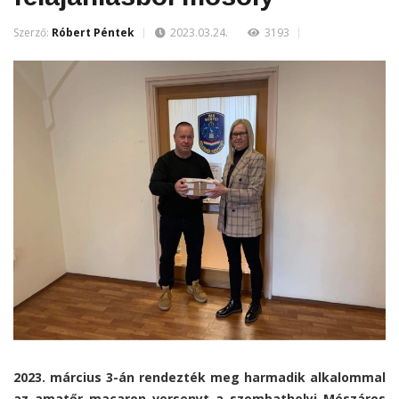
Szerző:
Róbert Péntek
2023.03.24.
3193
2023. március 3-án rendezték meg harmadik alkalommal
az amatőr macaron versenyt a szombathelyi Mészáros