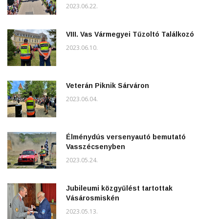
2023.06.22.
VIII. Vas Vármegyei Tűzoltó Találkozó
2023.06.10.
Veterán Piknik Sárváron
2023.06.04.
Élménydús versenyautó bemutató
Vasszécsenyben
2023.05.24.
Jubileumi közgyűlést tartottak
Vásárosmiskén
2023.05.13.