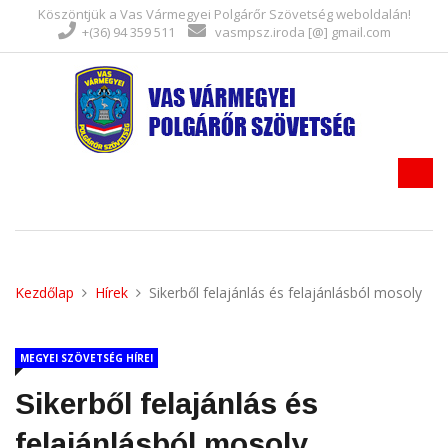
Köszöntjük a Vas Vármegyei Polgárőr Szövetség weboldalán!
+(36) 94 359 511
vasmpsz.iroda [@] gmail.com
Kezdőlap
Hírek
Sikerből felajánlás és felajánlásból mosoly
MEGYEI SZÖVETSÉG HÍREI
Sikerből felajánlás és
felajánlásból mosoly