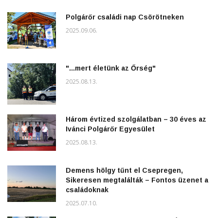
Polgárőr családi nap Csörötneken
2025.09.06.
"...mert életünk az Őrség"
2025.08.13.
Három évtized szolgálatban – 30 éves az
Ivánci Polgárőr Egyesület
2025.08.13.
Demens hölgy tűnt el Csepregen,
Sikeresen megtalálták – Fontos üzenet a
családoknak
2025.07.10.