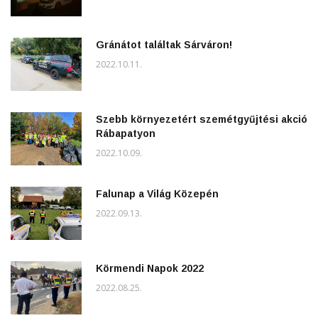
Gránátot találtak Sárváron!
2022.10.11.
Szebb környezetért szemétgyűjtési akció
Rábapatyon
2022.10.09.
Falunap a Világ Közepén
2022.09.13.
Körmendi Napok 2022
2022.08.25.