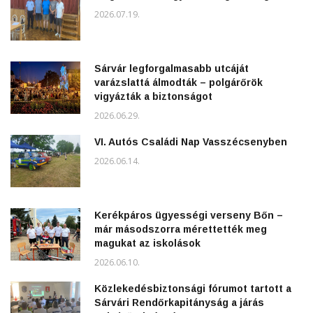
2026.07.19.
Sárvár legforgalmasabb utcáját
varázslattá álmodták – polgárőrök
vigyázták a biztonságot
2026.06.29.
VI. Autós Családi Nap Vasszécsenyben
2026.06.14.
Kerékpáros ügyességi verseny Bőn –
már másodszorra mérettették meg
magukat az iskolások
2026.06.10.
Közlekedésbiztonsági fórumot tartott a
Sárvári Rendőrkapitányság a járás