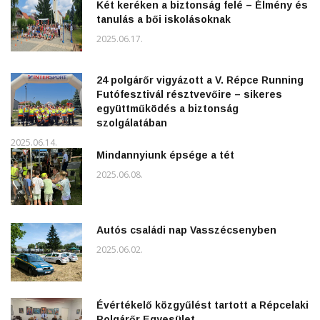
Két keréken a biztonság felé – Élmény és
tanulás a bői iskolásoknak
2025.06.17.
24 polgárőr vigyázott a V. Répce Running
Futófesztivál résztvevőire – sikeres
együttműködés a biztonság
szolgálatában
2025.06.14.
Mindannyiunk épsége a tét
2025.06.08.
Autós családi nap Vasszécsenyben
2025.06.02.
Évértékelő közgyűlést tartott a Répcelaki
Polgárőr Egyesület