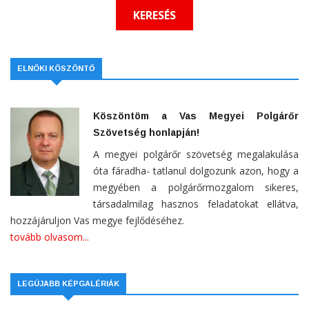
ELNÖKI KÖSZÖNTŐ
Köszöntöm a Vas Megyei Polgárőr
Szövetség honlapján!
A megyei polgárőr szövetség megalakulása
óta fáradha- tatlanul dolgozunk azon, hogy a
megyében a polgárőrmozgalom sikeres,
társadalmilag hasznos feladatokat ellátva,
hozzájáruljon Vas megye fejlődéséhez.
tovább olvasom...
LEGÚJABB KÉPGALÉRIÁK