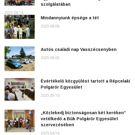
szolgálatában
2025.06.14.
Mindannyiunk épsége a tét
2025.06.08.
Autós családi nap Vasszécsenyben
2025.06.02.
Évértékelő közgyűlést tartott a Répcelaki
Polgárőr Egyesület
2025.05.10.
„Közlekedj biztonságosan két keréken”
vetélkedő a Bük Polgárőr Egyesület
szervezésében
2025.04.16.