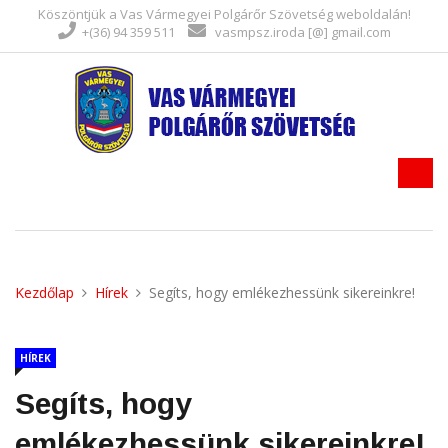
Köszöntjük a Vas Vármegyei Polgárőr Szövetség weboldalán!
+(36) 94 359 511
vasmpsz.iroda [@] gmail.com
Kezdőlap
Hírek
Segíts, hogy emlékezhessünk sikereinkre!
HÍREK
Segíts, hogy
emlékezhessünk sikereinkre!