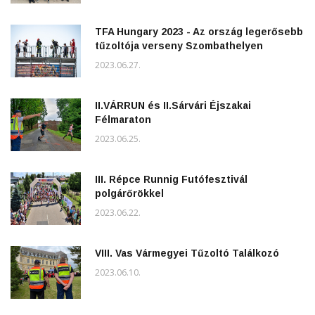
TFA Hungary 2023 - Az ország legerősebb
tűzoltója verseny Szombathelyen
2023.06.27.
II.VÁRRUN és II.Sárvári Éjszakai
Félmaraton
2023.06.25.
III. Répce Runnig Futófesztivál
polgárőrökkel
2023.06.22.
VIII. Vas Vármegyei Tűzoltó Találkozó
2023.06.10.