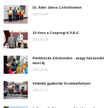
Dr. Áder János Csörötneken
2025.04.09.
15 éves a Csepregi K.P.B.E.
2025.02.24.
Rönkhúzás Körmenden - avagy házasodni
muszáj
2025.02.06.
Védelmi gyakorlat Szombathelyen
2024.11.10.