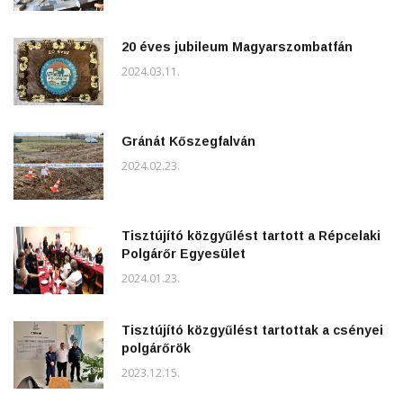
20 éves jubileum Magyarszombatfán
2024.03.11.
Gránát Kőszegfalván
2024.02.23.
Tisztújító közgyűlést tartott a Répcelaki
Polgárőr Egyesület
2024.01.23.
Tisztújító közgyűlést tartottak a csényei
polgárőrök
2023.12.15.