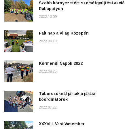
Szebb környezetért szemétgyűjtési akció
Rábapatyon
2022.10.09.
Falunap a Világ Közepén
2022.09.13.
Körmendi Napok 2022
2022.08.25.
Táborozóknál jártak a járási
koordinátorok
2022.07.22.
XXXVIII. Vasi Vasember