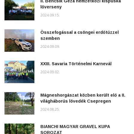
II. Bencsik Géza nemzetközi kispuska
lőverseny
2024.09.15.
Összefogással a csöngei erdőtűzzel
szemben
2024.09.09.
XXIII. Savaria Történelmi Karnevál
2024.09.02.
Mágneshorgászat közben került elő a II.
világháborús lövedék Csepregen
2024.08.25.
BIANCHI MAGYAR GRAVEL KUPA
SOROZAT