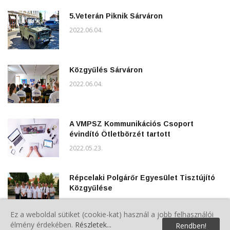
5.Veterán Piknik Sárváron
2022.06.04.
Közgyűlés Sárváron
2022.06.04.
A VMPSZ Kommunikációs Csoport
évindító Ötletbörzét tartott
2022.05.23.
Répcelaki Polgárőr Egyesület Tisztújító
Közgyűlése
2022.05.22.
Ez a weboldal sütiket (cookie-kat) használ a jobb felhasználói
élmény érdekében.
Részletek...
Rendben!