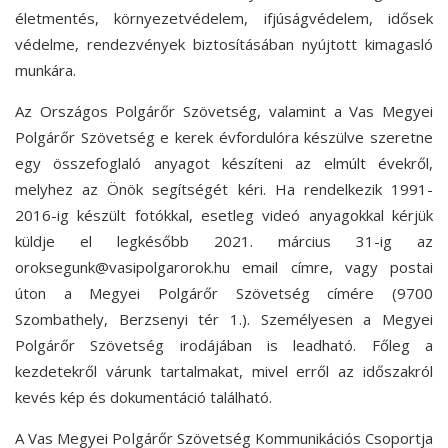
életmentés, környezetvédelem, ifjúságvédelem, idősek
védelme, rendezvények biztosításában nyújtott kimagasló
munkára.
Az Országos Polgárőr Szövetség, valamint a Vas Megyei
Polgárőr Szövetség e kerek évfordulóra készülve szeretne
egy összefoglaló anyagot készíteni az elmúlt évekről,
melyhez az Önök segítségét kéri. Ha rendelkezik 1991-
2016-ig készült fotókkal, esetleg videó anyagokkal kérjük
küldje el legkésőbb 2021. március 31-ig az
oroksegunk@vasipolgarorok.hu email címre, vagy postai
úton a Megyei Polgárőr Szövetség címére (9700
Szombathely, Berzsenyi tér 1.). Személyesen a Megyei
Polgárőr Szövetség irodájában is leadható. Főleg a
kezdetekről várunk tartalmakat, mivel erről az időszakról
kevés kép és dokumentáció található.
A Vas Megyei Polgárőr Szövetség Kommunikációs Csoportja