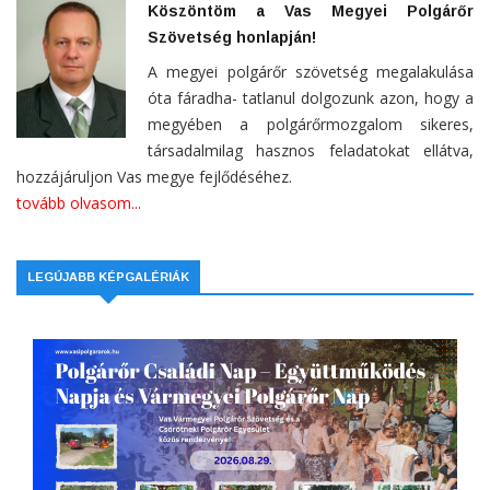
Köszöntöm a Vas Megyei Polgárőr
Szövetség honlapján!
A megyei polgárőr szövetség megalakulása
óta fáradha- tatlanul dolgozunk azon, hogy a
megyében a polgárőrmozgalom sikeres,
társadalmilag hasznos feladatokat ellátva,
hozzájáruljon Vas megye fejlődéséhez.
tovább olvasom...
LEGÚJABB KÉPGALÉRIÁK