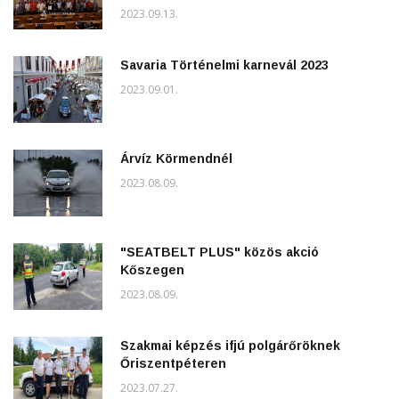
2023.09.13.
Savaria Történelmi karnevál 2023
2023.09.01.
Árvíz Körmendnél
2023.08.09.
"SEATBELT PLUS" közös akció
Kőszegen
2023.08.09.
Szakmai képzés ifjú polgárőröknek
Őriszentpéteren
2023.07.27.