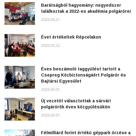
Barátságból hagyomány: negyedszer
találkoztak a 2022-es akadémia polgárőrei
2026.04.21.
Évet értékeltek Répcelakon
2026.03.22.
Éves beszámoló taggyűlést tartott a
Csepreg Közbiztonságáért Polgárőr és
Bajtársi Egyesület
2026.03.01.
Új vezetőt választottak a sárvári
polgárőrök éves közgyűlésükön
2026.03.01.
Félmilliárd forint értékű géppark őrzése a