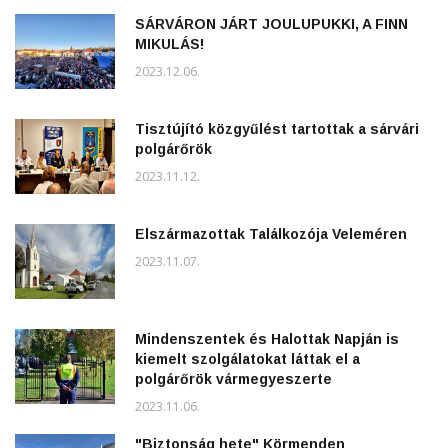
SÁRVÁRON JÁRT JOULUPUKKI, A FINN
MIKULÁS!
2023.12.06.
Tisztújító közgyűlést tartottak a sárvári
polgárőrök
2023.11.12.
Elszármazottak Találkozója Veleméren
2023.11.07.
Mindenszentek és Halottak Napján is
kiemelt szolgálatokat láttak el a
polgárőrök vármegyeszerte
2023.11.06.
"Biztonság hete" Körmenden