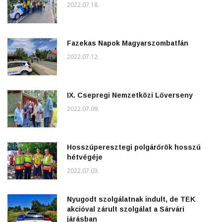
2022.07.18.
Fazekas Napok Magyarszombatfán
2022.07.12.
IX. Csepregi Nemzetközi Lőverseny
2022.07.09.
Hosszúperesztegi polgárőrök hosszú
hétvégéje
2022.07.03.
Nyugodt szolgálatnak indult, de TEK
akcióval zárult szolgálat a Sárvári
járásban