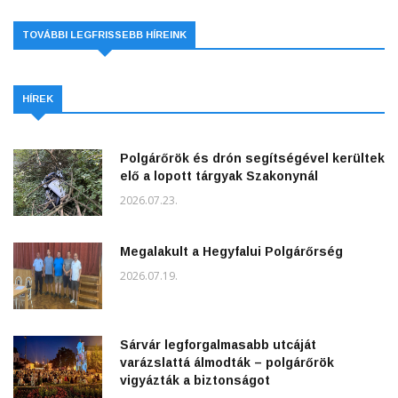
TOVÁBBI LEGFRISSEBB HÍREINK
HÍREK
Polgárőrök és drón segítségével kerültek
elő a lopott tárgyak Szakonynál
2026.07.23.
Megalakult a Hegyfalui Polgárőrség
2026.07.19.
Sárvár legforgalmasabb utcáját
varázslattá álmodták – polgárőrök
vigyázták a biztonságot