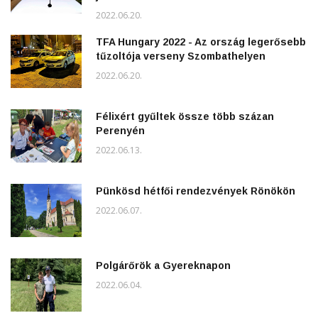
2022.06.20.
TFA Hungary 2022 - Az ország legerősebb
tűzoltója verseny Szombathelyen
2022.06.20.
Félixért gyűltek össze több százan
Perenyén
2022.06.13.
Pünkösd hétfői rendezvények Rönökön
2022.06.07.
Polgárőrök a Gyereknapon
2022.06.04.