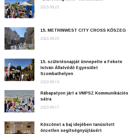
2023.09.23.
15. METRINWEST CITY CROSS KŐSZEG
2023.09.23.
15. születésnapját ünnepelte a Fekete
István Állatvédő Egyesület
Szombathelyen
2023.09.19.
Rábapatyon járt a VMPSZ Kommunikációs
sátra
2023.09.17.
Köszönet a baj idejében tanúsított
önzetlen segítségnyújtásért