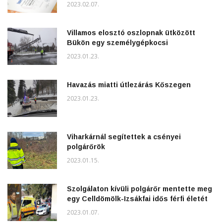
2023.02.07.
Villamos elosztó oszlopnak ütközött
Bükön egy személygépkocsi
2023.01.23.
Havazás miatti útlezárás Kőszegen
2023.01.23.
Viharkárnál segítettek a csényei
polgárőrök
2023.01.15.
Szolgálaton kívüli polgárőr mentette meg
egy Celldömölk-Izsákfai idős férfi életét
2023.01.07.