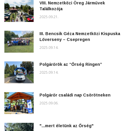
VIII. Nemzetközi Öreg Járművek
Találkozója
2025.09.21.
III. Bencsik Géza Nemzetközi Kispuska
Lőverseny – Csepregen
2025.09.14.
Polgárőrök az “Őrség Ringen”
2025.09.14.
Polgárőr családi nap Csörötneken
2025.09.06.
"...mert életünk az Őrség"