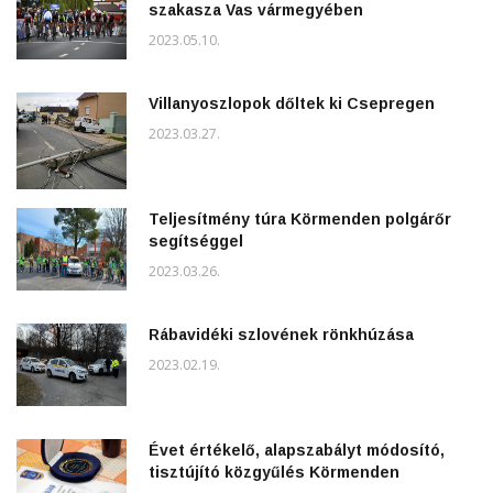
szakasza Vas vármegyében
2023.05.10.
Villanyoszlopok dőltek ki Csepregen
2023.03.27.
Teljesítmény túra Körmenden polgárőr
segítséggel
2023.03.26.
Rábavidéki szlovének rönkhúzása
2023.02.19.
Évet értékelő, alapszabályt módosító,
tisztújító közgyűlés Körmenden