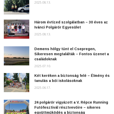
2025.08.13.
Három évtized szolgálatban – 30 éves az
Ivánci Polgárőr Egyesület
2025.08.13.
Demens hölgy tűnt el Csepregen,
Sikeresen megtalálták – Fontos üzenet a
családoknak
2025.07.10.
Két keréken a biztonság felé – Élmény és
tanulás a bői iskolásoknak
2025.06.17.
24 polgárőr vigyázott a V. Répce Running
Futófesztivál résztvevőire – sikeres
együttműködés a biztonság