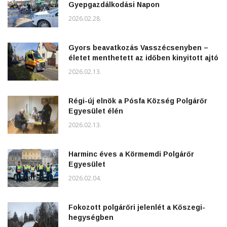
Gyepgazdálkodási Napon
2026.02.28.
Gyors beavatkozás Vasszécsenyben –
életet menthetett az időben kinyitott ajtó
2026.02.13.
Régi-új elnök a Pósfa Község Polgárőr
Egyesület élén
2026.02.13.
Harminc éves a Körmemdi Polgárőr
Egyesület
2026.02.04.
Fokozott polgárőri jelenlét a Kőszegi-
hegységben