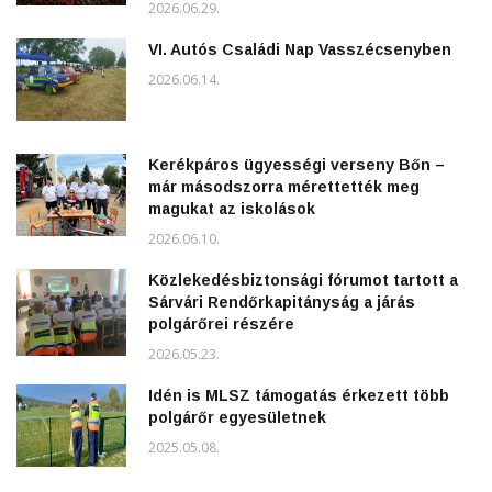
2026.06.29.
VI. Autós Családi Nap Vasszécsenyben
2026.06.14.
Kerékpáros ügyességi verseny Bőn –
már másodszorra mérettették meg
magukat az iskolások
2026.06.10.
Közlekedésbiztonsági fórumot tartott a
Sárvári Rendőrkapitányság a járás
polgárőrei részére
2026.05.23.
Idén is MLSZ támogatás érkezett több
polgárőr egyesületnek
2025.05.08.