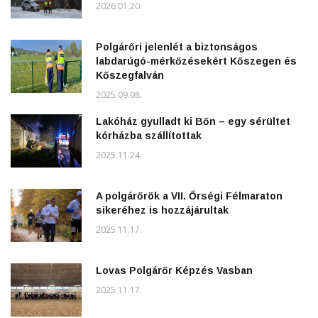
2026.01.20.
Polgárőri jelenlét a biztonságos
labdarúgó-mérkőzésekért Kőszegen és
Kőszegfalván
2025.09.08.
Lakóház gyulladt ki Bőn – egy sérültet
kórházba szállítottak
2025.11.24.
A polgárőrök a VII. Őrségi Félmaraton
sikeréhez is hozzájárultak
2025.11.17.
Lovas Polgárőr Képzés Vasban
2025.11.17.