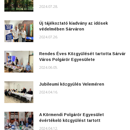
2024.07.28.
Új tájékoztató kiadvány az idősek
védelmében Sárváron
2024.07.26.
Rendes Éves Közgyűlését tartotta Sárvár
Város Polgárőr Egyesülete
2024.06.05.
Jubileumi közgyűlés Veleméren
2024.04.16.
A Körmendi Polgárőr Egyesület
évértékelő közgyűlést tartott
2024.04.12.