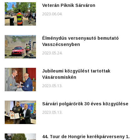
Veterán Piknik Sárváron
2023.06.04.
Élménydús versenyautó bemutató
Vasszécsenyben
2023.05.24.
Jubileumi közgyűlést tartottak
Vásárosmiskén
2023.05.13.
Sárvári polgárőrök 30 éves közgyűlése
2023.05.13.
44. Tour de Hongrie kerékpárverseny 1.