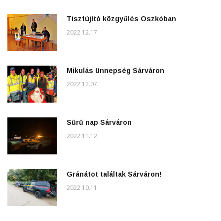
Tisztújító közgyűlés Oszkóban
2022.12.17.
Mikulás ünnepség Sárváron
2022.12.07.
Sűrű nap Sárváron
2022.11.12.
Gránátot találtak Sárváron!
2022.10.11.