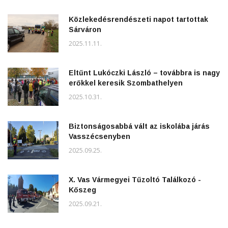
Közlekedésrendészeti napot tartottak
Sárváron
2025.11.11.
Eltűnt Lukóczki László – továbbra is nagy
erőkkel keresik Szombathelyen
2025.10.31.
Biztonságosabbá vált az iskolába járás
Vasszécsenyben
2025.09.25.
X. Vas Vármegyei Tűzoltó Találkozó -
Kőszeg
2025.09.21.