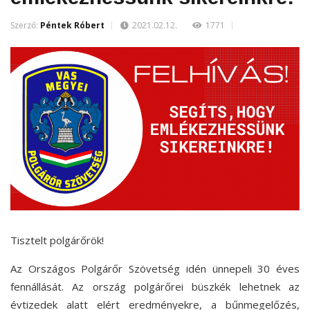
Szerző:
Péntek Róbert
2021.02.12.
1771
Tisztelt polgárőrök!
Az Országos Polgárőr Szövetség idén ünnepeli 30 éves
fennállását. Az ország polgárőrei büszkék lehetnek az
évtizedek alatt elért eredményekre, a bűnmegelőzés,