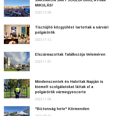
SÁRVÁRON JÁRT JOULUPUKKI, A FINN
MIKULÁS!
2023.12.06.
Tisztújító közgyűlést tartottak a sárvári
polgárőrök
2023.11.12.
Elszármazottak Találkozója Veleméren
2023.11.07.
Mindenszentek és Halottak Napján is
kiemelt szolgálatokat láttak el a
polgárőrök vármegyeszerte
2023.11.06.
"Biztonság hete" Körmenden
2023.09.23.