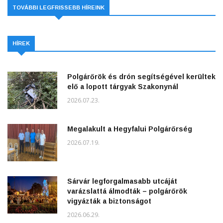
TOVÁBBI LEGFRISSEBB HÍREINK
HÍREK
Polgárőrök és drón segítségével kerültek
elő a lopott tárgyak Szakonynál
2026.07.23.
Megalakult a Hegyfalui Polgárőrség
2026.07.19.
Sárvár legforgalmasabb utcáját
varázslattá álmodták – polgárőrök
vigyázták a biztonságot
2026.06.29.