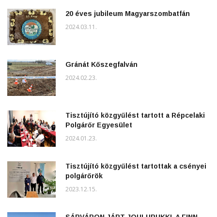
20 éves jubileum Magyarszombatfán
2024.03.11.
Gránát Kőszegfalván
2024.02.23.
Tisztújító közgyűlést tartott a Répcelaki
Polgárőr Egyesület
2024.01.23.
Tisztújító közgyűlést tartottak a csényei
polgárőrök
2023.12.15.