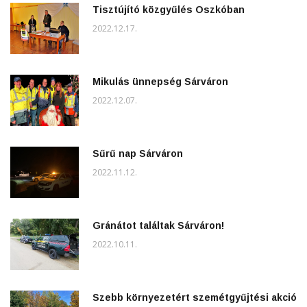
Tisztújító közgyűlés Oszkóban
2022.12.17.
Mikulás ünnepség Sárváron
2022.12.07.
Sűrű nap Sárváron
2022.11.12.
Gránátot találtak Sárváron!
2022.10.11.
Szebb környezetért szemétgyűjtési akció