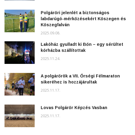
Polgárőri jelenlét a biztonságos
labdarúgó-mérkőzésekért Kőszegen és
Kőszegfalván
2025.09.08.
Lakóház gyulladt ki Bőn – egy sérültet
kórházba szállítottak
2025.11.24.
A polgárőrök a VII. Őrségi Félmaraton
sikeréhez is hozzájárultak
2025.11.17.
Lovas Polgárőr Képzés Vasban
2025.11.17.