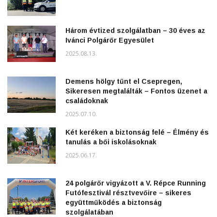
Három évtized szolgálatban – 30 éves az
Ivánci Polgárőr Egyesület
2025.08.13.
Demens hölgy tűnt el Csepregen,
Sikeresen megtalálták – Fontos üzenet a
családoknak
2025.07.10.
Két keréken a biztonság felé – Élmény és
tanulás a bői iskolásoknak
2025.06.17.
24 polgárőr vigyázott a V. Répce Running
Futófesztivál résztvevőire – sikeres
együttműködés a biztonság
szolgálatában