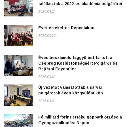
találkoztak a 2022-es akadémia polgárőrei
2026.04.21.
Évet értékeltek Répcelakon
2026.03.22.
Éves beszámoló taggyűlést tartott a
Csepreg Közbiztonságáért Polgárőr és
Bajtársi Egyesület
2026.03.01.
Új vezetőt választottak a sárvári
polgárőrök éves közgyűlésükön
2026.03.01.
Félmilliárd forint értékű géppark őrzése a
Gyepgazdálkodási Napon