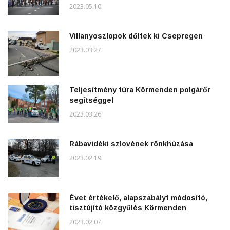
2023.05.10.
Villanyoszlopok dőltek ki Csepregen
2023.03.27.
Teljesítmény túra Körmenden polgárőr
segítséggel
2023.03.26.
Rábavidéki szlovének rönkhúzása
2023.02.19.
Évet értékelő, alapszabályt módosító,
tisztújító közgyűlés Körmenden
2023.02.07.