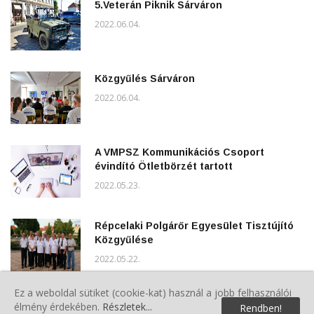
5.Veterán Piknik Sárváron
2022.06.04.
Közgyűlés Sárváron
2022.06.04.
A VMPSZ Kommunikációs Csoport
évindító Ötletbörzét tartott
2022.05.23.
Répcelaki Polgárőr Egyesület Tisztújító
Közgyűlése
2022.05.22.
Ez a weboldal sütiket (cookie-kat) használ a jobb felhasználói
Tisztújító közgyűlést tartottak a
élmény érdekében.
Részletek...
Rendben!
vásárosmiskei polgárőrök