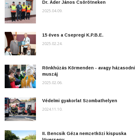
Dr. Áder János Csörötneken
2025.04.09.
15 éves a Csepregi K.P.B.E.
2025.02.24.
Rönkhúzás Körmenden - avagy házasodni
muszáj
2025.02.06.
Védelmi gyakorlat Szombathelyen
2024.11.10.
II. Bencsik Géza nemzetközi kispuska
lőverseny