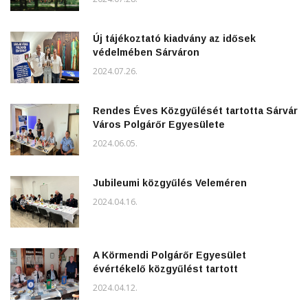
Új tájékoztató kiadvány az idősek
védelmében Sárváron
2024.07.26.
Rendes Éves Közgyűlését tartotta Sárvár
Város Polgárőr Egyesülete
2024.06.05.
Jubileumi közgyűlés Veleméren
2024.04.16.
A Körmendi Polgárőr Egyesület
évértékelő közgyűlést tartott
2024.04.12.