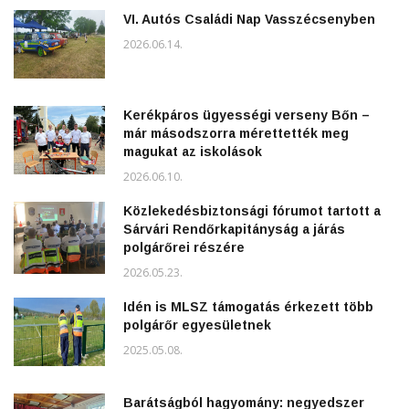
VI. Autós Családi Nap Vasszécsenyben
2026.06.14.
Kerékpáros ügyességi verseny Bőn –
már másodszorra mérettették meg
magukat az iskolások
2026.06.10.
Közlekedésbiztonsági fórumot tartott a
Sárvári Rendőrkapitányság a járás
polgárőrei részére
2026.05.23.
Idén is MLSZ támogatás érkezett több
polgárőr egyesületnek
2025.05.08.
Barátságból hagyomány: negyedszer