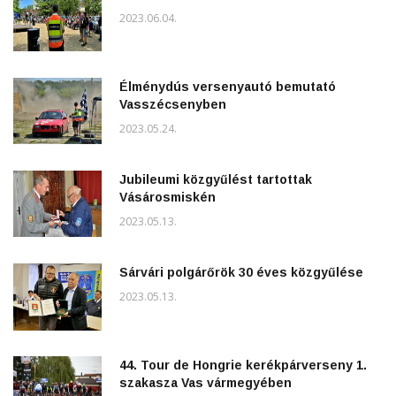
2023.06.04.
Élménydús versenyautó bemutató
Vasszécsenyben
2023.05.24.
Jubileumi közgyűlést tartottak
Vásárosmiskén
2023.05.13.
Sárvári polgárőrök 30 éves közgyűlése
2023.05.13.
44. Tour de Hongrie kerékpárverseny 1.
szakasza Vas vármegyében