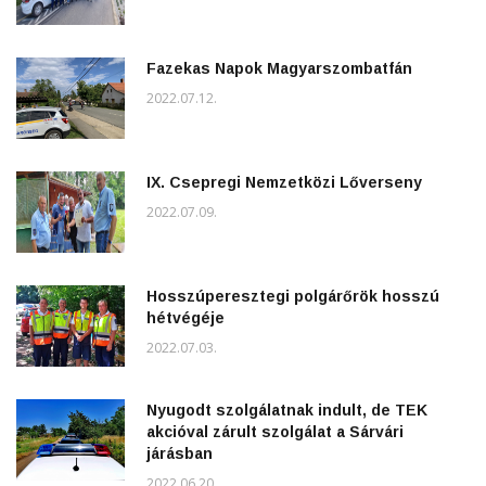
Fazekas Napok Magyarszombatfán
2022.07.12.
IX. Csepregi Nemzetközi Lőverseny
2022.07.09.
Hosszúperesztegi polgárőrök hosszú
hétvégéje
2022.07.03.
Nyugodt szolgálatnak indult, de TEK
akcióval zárult szolgálat a Sárvári
járásban
2022.06.20.