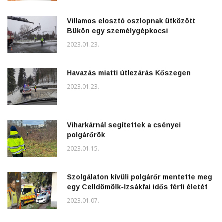
Villamos elosztó oszlopnak ütközött
Bükön egy személygépkocsi
2023.01.23.
Havazás miatti útlezárás Kőszegen
2023.01.23.
Viharkárnál segítettek a csényei
polgárőrök
2023.01.15.
Szolgálaton kívüli polgárőr mentette meg
egy Celldömölk-Izsákfai idős férfi életét
2023.01.07.