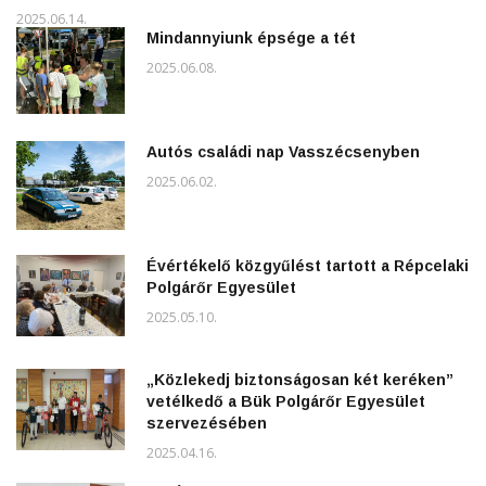
2025.06.14.
Mindannyiunk épsége a tét
2025.06.08.
Autós családi nap Vasszécsenyben
2025.06.02.
Évértékelő közgyűlést tartott a Répcelaki
Polgárőr Egyesület
2025.05.10.
„Közlekedj biztonságosan két keréken”
vetélkedő a Bük Polgárőr Egyesület
szervezésében
2025.04.16.