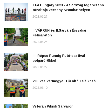
TFA Hungary 2023 - Az ország legerősebb
tűzoltója verseny Szombathelyen
2023.06.27.
II.VÁRRUN és II.Sárvári Éjszakai
Félmaraton
2023.06.25.
III. Répce Runnig Futófesztivál
polgárőrökkel
2023.06.22.
VIII. Vas Vármegyei Tűzoltó Találkozó
2023.06.10.
Veterán Piknik Sárváron