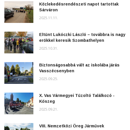
Közlekedésrendészeti napot tartottak
Sárváron
2025.11.11.
Eltűnt Lukóczki László – továbbra is nagy
erőkkel keresik Szombathelyen
2025.10.31.
Biztonságosabbá vált az iskolába járás
Vasszécsenyben
2025.09.25.
X. Vas Vármegyei Tűzoltó Találkozó -
Kőszeg
2025.09.21.
VIII. Nemzetközi Öreg Járművek