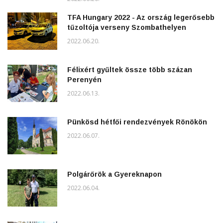
TFA Hungary 2022 - Az ország legerősebb
tűzoltója verseny Szombathelyen
2022.06.20.
Félixért gyűltek össze több százan
Perenyén
2022.06.13.
Pünkösd hétfői rendezvények Rönökön
2022.06.07.
Polgárőrök a Gyereknapon
2022.06.04.