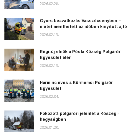
2026.02.28.
Gyors beavatkozás Vasszécsenyben –
életet menthetett az időben kinyitott ajtó
2026.02.13.
Régi-új elnök a Pósfa Község Polgárőr
Egyesület élén
2026.02.13.
Harminc éves a Körmemdi Polgárőr
Egyesület
2026.02.04.
Fokozott polgárőri jelenlét a Kőszegi-
hegységben
2026.01.20.