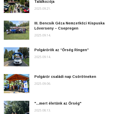
Találkozója
2025.09.21.
III. Bencsik Géza Nemzetközi Kispuska
Lőverseny – Csepregen
2025.09.14.
Polgárőrök az “Őrség Ringen”
2025.09.14.
Polgárőr családi nap Csörötneken
2025.09.06.
"...mert életünk az Őrség"
2025.08.13.