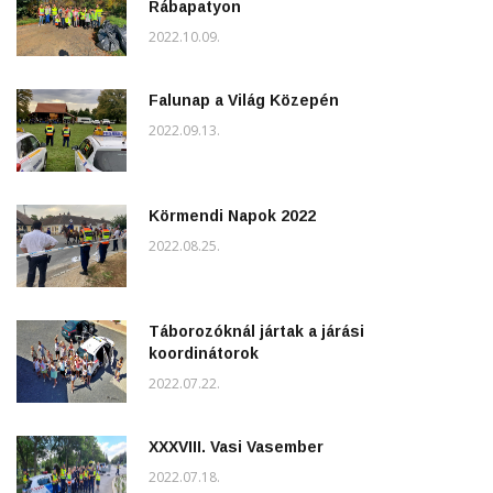
Rábapatyon
2022.10.09.
Falunap a Világ Közepén
2022.09.13.
Körmendi Napok 2022
2022.08.25.
Táborozóknál jártak a járási
koordinátorok
2022.07.22.
XXXVIII. Vasi Vasember
2022.07.18.