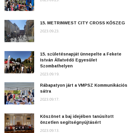
15. METRINWEST CITY CROSS KŐSZEG
2023.09.23.
15. születésnapját ünnepelte a Fekete
István Állatvédő Egyesület
Szombathelyen
2023.09.19.
Rábapatyon járt a VMPSZ Kommunikációs
sátra
2023.09.17.
Köszönet a baj idejében tanúsított
önzetlen segítségnyújtásért
2023.09.13.