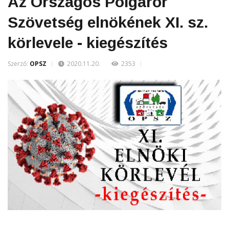
Az Országos Polgárőr
Szövetség elnökének XI. sz.
körlevele - kiegészítés
Szerző:
OPSZ
2020.11.20.
2353