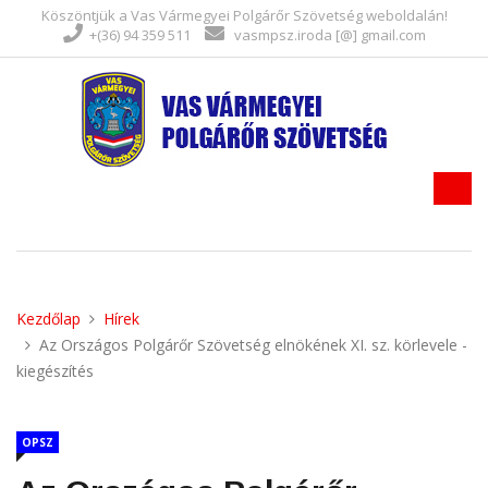
Köszöntjük a Vas Vármegyei Polgárőr Szövetség weboldalán!
+(36) 94 359 511
vasmpsz.iroda [@] gmail.com
Kezdőlap
Hírek
Az Országos Polgárőr Szövetség elnökének XI. sz. körlevele -
kiegészítés
OPSZ