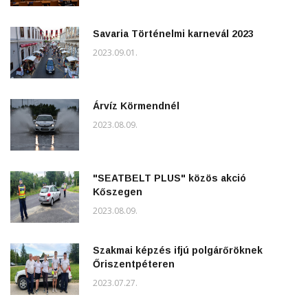
Savaria Történelmi karnevál 2023
2023.09.01.
Árvíz Körmendnél
2023.08.09.
"SEATBELT PLUS" közös akció
Kőszegen
2023.08.09.
Szakmai képzés ifjú polgárőröknek
Őriszentpéteren
2023.07.27.