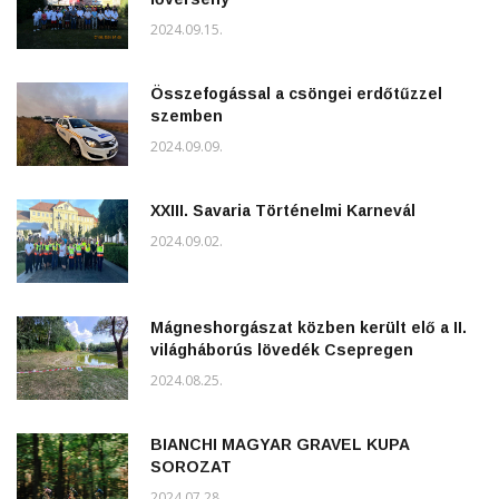
2024.09.15.
Összefogással a csöngei erdőtűzzel
szemben
2024.09.09.
XXIII. Savaria Történelmi Karnevál
2024.09.02.
Mágneshorgászat közben került elő a II.
világháborús lövedék Csepregen
2024.08.25.
BIANCHI MAGYAR GRAVEL KUPA
SOROZAT
2024.07.28.