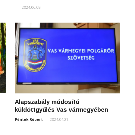
2024.06.09.
Alapszabály módosító
küldöttgyűlés Vas vármegyében
Péntek Róbert
2024.04.21.