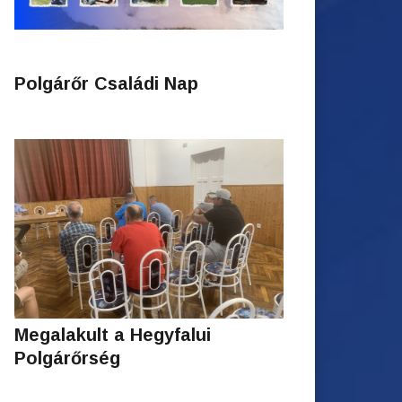
Polgárőr Családi Nap
Megalakult a Hegyfalui
Polgárőrség