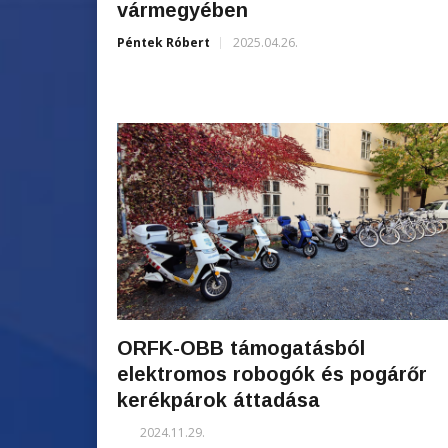
vármegyében
Péntek Róbert
2025.04.26.
ORFK-OBB támogatásból
elektromos robogók és pogárőr
kerékpárok áttadása
2024.11.29.