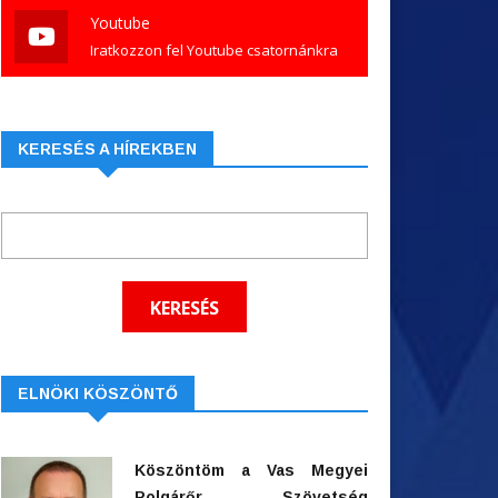
Youtube
Iratkozzon fel Youtube csatornánkra
KERESÉS A HÍREKBEN
ELNÖKI KÖSZÖNTŐ
Köszöntöm a Vas Megyei
Polgárőr Szövetség