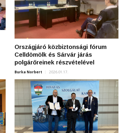
Országjáró közbiztonsági fórum
Celldömölk és Sárvár járás
polgárőreinek részvételével
Burka Norbert
2026.01.17.