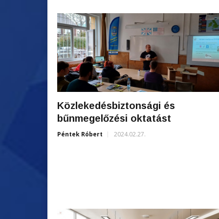
Közlekedésbiztonsági és
bűnmegelőzési oktatást
Péntek Róbert
2024.02.27.