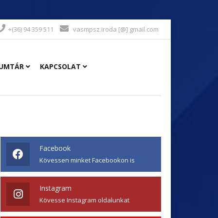
+(36) 94 359 511
vasmpsz.iroda [@] gmail.com
UMTÁR
KAPCSOLAT
Facebook
Kövessen minket Facebookon is
Instagram
Kövesse Instagram oldalunkat