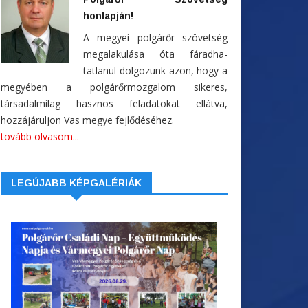
honlapján!
A megyei polgárőr szövetség
megalakulása óta fáradha-
tatlanul dolgozunk azon, hogy a
megyében a polgárőrmozgalom sikeres,
társadalmilag hasznos feladatokat ellátva,
hozzájáruljon Vas megye fejlődéséhez.
tovább olvasom...
LEGÚJABB KÉPGALÉRIÁK