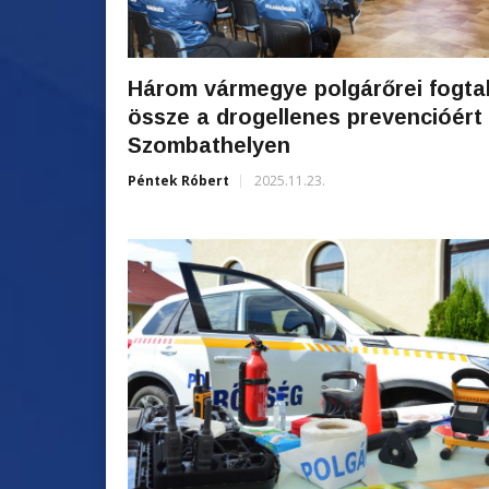
Három vármegye polgárőrei fogta
össze a drogellenes prevencióért
Szombathelyen
Péntek Róbert
2025.11.23.