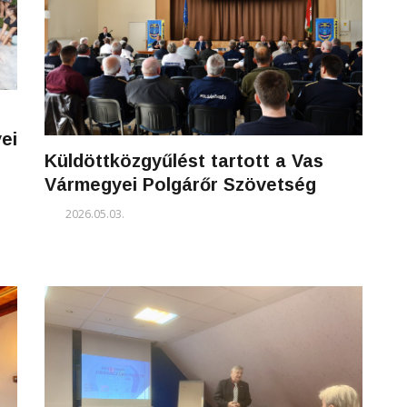
ei
Küldöttközgyűlést tartott a Vas
Vármegyei Polgárőr Szövetség
2026.05.03.