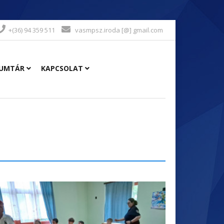
+(36) 94 359 511
vasmpsz.iroda [@] gmail.com
UMTÁR
KAPCSOLAT