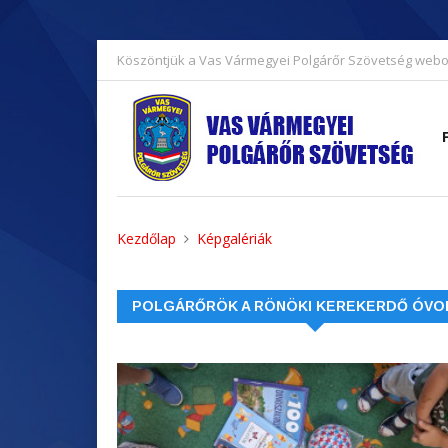
Köszöntjük a Vas Vármegyei Polgárőr Szövetség webo
Kezdőlap
Képgalériák
POLGÁRŐRÖK A RÖNÖKI KEREKERDŐ ÓV