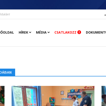
ldalán!
FŐOLDAL
HÍREK
MÉDIA
CSATLAKOZZ
DOKUMENT
ODÁBAN