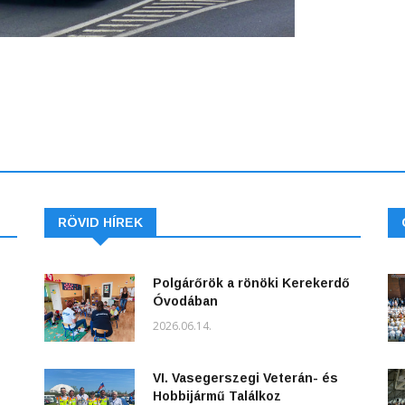
RÖVID HÍREK
Polgárőrök a rönöki Kerekerdő
Óvodában
2026.06.14.
VI. Vasegerszegi Veterán- és
Hobbijármű Találkoz