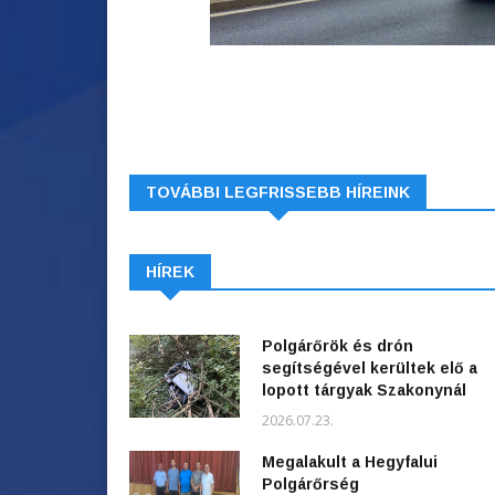
TOVÁBBI LEGFRISSEBB HÍREINK
HÍREK
Polgárőrök és drón
segítségével kerültek elő a
lopott tárgyak Szakonynál
2026.07.23.
Megalakult a Hegyfalui
Polgárőrség