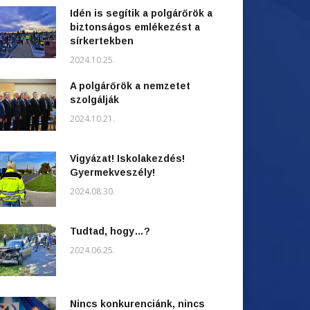
Idén is segítik a polgárőrök a
biztonságos emlékezést a
sírkertekben
2024.10.25.
A polgárőrök a nemzetet
szolgálják
2024.10.21.
Vigyázat! Iskolakezdés!
Gyermekveszély!
2024.08.30.
Tudtad, hogy…?
2024.06.25.
Nincs konkurenciánk, nincs