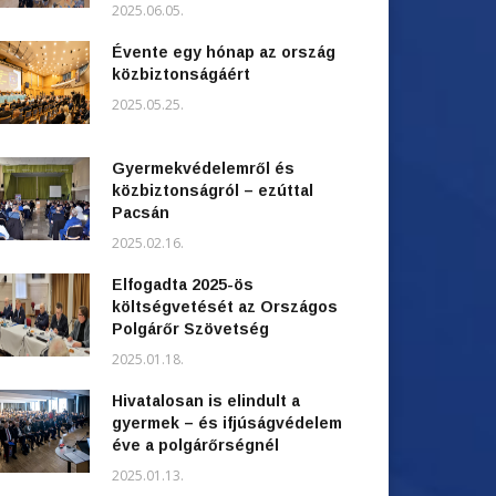
2025.06.05.
Évente egy hónap az ország
közbiztonságáért
2025.05.25.
Gyermekvédelemről és
közbiztonságról – ezúttal
Pacsán
2025.02.16.
Elfogadta 2025-ös
költségvetését az Országos
Polgárőr Szövetség
2025.01.18.
Hivatalosan is elindult a
gyermek – és ifjúságvédelem
éve a polgárőrségnél
2025.01.13.