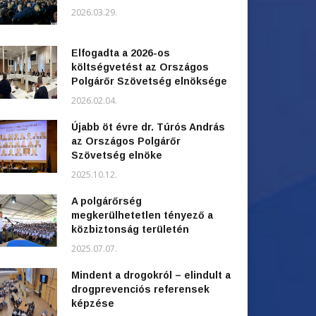
2026.03.29.
Elfogadta a 2026-os
költségvetést az Országos
Polgárőr Szövetség elnöksége
2026.02.04.
Újabb öt évre dr. Túrós András
az Országos Polgárőr
Szövetség elnöke
2025.10.12.
A polgárőrség
megkerülhetetlen tényező a
közbiztonság területén
2025.07.07.
Mindent a drogokról – elindult a
drogprevenciós referensek
képzése