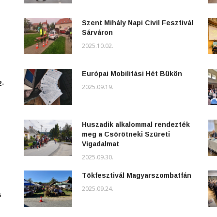
Szent Mihály Napi Civil Fesztivál
Sárváron
2025.10.02.
Európai Mobilitási Hét Bükön
2-
2025.09.19.
Huszadik alkalommal rendezték
meg a Csörötneki Szüreti
Vigadalmat
2025.09.30.
Tökfesztivál Magyarszombatfán
2025.09.24.
s