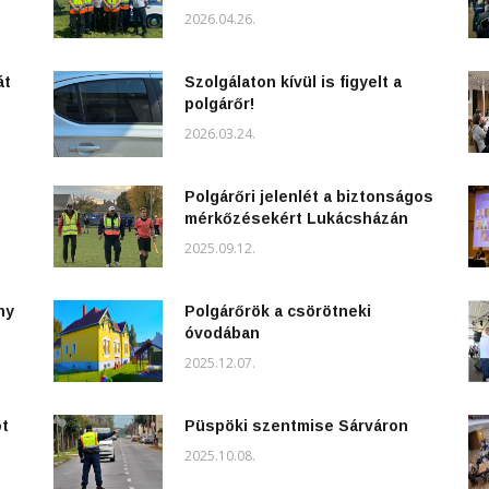
2026.04.26.
át
Szolgálaton kívül is figyelt a
polgárőr!
2026.03.24.
Polgárőri jelenlét a biztonságos
mérkőzésekért Lukácsházán
2025.09.12.
ny
Polgárőrök a csörötneki
óvodában
2025.12.07.
ot
Püspöki szentmise Sárváron
2025.10.08.