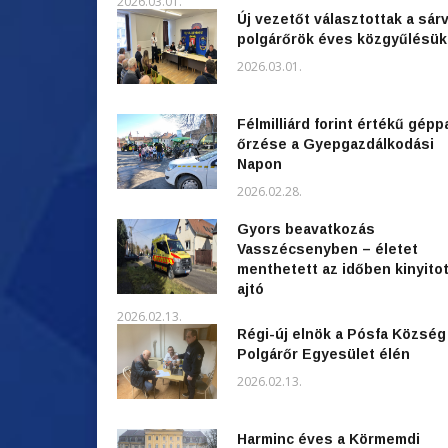
2026.03.01.
Új vezetőt választottak a sárv
polgárőrök éves közgyűlésü
2026.03.01.
Félmilliárd forint értékű gépp
őrzése a Gyepgazdálkodási
Napon
2026.02.28.
Gyors beavatkozás
Vasszécsenyben – életet
menthetett az időben kinyitot
ajtó
2026.02.13.
Régi-új elnök a Pósfa Község
Polgárőr Egyesület élén
2026.02.13.
Harminc éves a Körmemdi