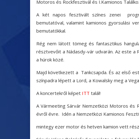
Motoros és Rockfesztivál és I.Kamionos Találko
A két napos fesztivált színes zenei progra
bemutatóval, valamint kamionos gyorsulási ve
bemutatókkal.
Rég nem látott tömeg és fantasztikus hangula
résztvevőit a Nádasdy-vár udvarán. Az este a R
a húrok közé.
Majd következett a Tankcsapda. És az első es
színpadra lépett a Lord, a Kowalsky meg a Vega,
A koncertekről képet
ITT
talál!
A Vármeeting Sárvár Nemzetközi Motoros és Ro
évről évre. Idén a Nemzetközi Kamionos Fesztiv
mintegy ezer motor és hetven kamion vett részt