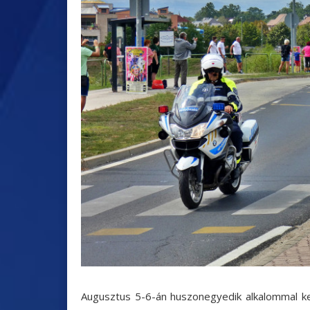
Augusztus 5-6-án huszonegyedik alkalommal k