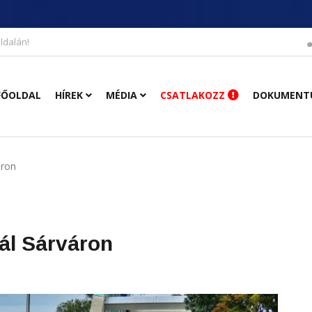
ldalán!
FŐOLDAL
HÍREK
MÉDIA
CSATLAKOZZ
DOKUMENT
áron
vál Sárváron