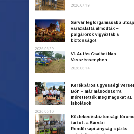
2026.07.19.
Sárvár legforgalmasabb utcáj
varázslattá álmodták –
polgárőrök vigyázták a
biztonságot
2026.06.29.
VI. Autós Családi Nap
Vasszécsenyben
2026.06.14.
Kerékpáros ügyességi verse
Bőn – már másodszorra
mérettették meg magukat az
iskolások
2026.06.10.
Közlekedésbiztonsági fórum
tartott a Sárvári
Rendőrkapitányság a járás