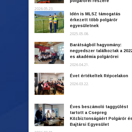
polgárőrei részére
2026.05.23.
Idén is MLSZ támogatás
érkezett több polgárőr
egyesületnek
2025.05.08.
Barátságból hagyomány:
negyedszer találkoztak a 202
es akadémia polgárőrei
2026.04.21.
Évet értékeltek Répcelakon
2026.03.22.
Éves beszámoló taggyűlést
tartott a Csepreg
Közbiztonságáért Polgárőr é
Bajtársi Egyesület