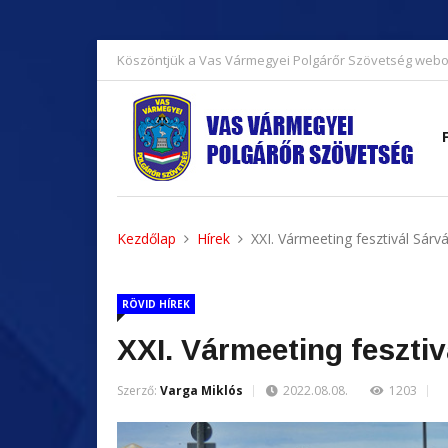
Köszöntjük a Vas Vármegyei Polgárőr Szövetség webo
Kezdőlap
Hírek
XXI. Vármeeting fesztivál Sárv
RÖVID HÍREK
XXI. Vármeeting feszti
Szerző:
Varga Miklós
2022.08.08.
1203