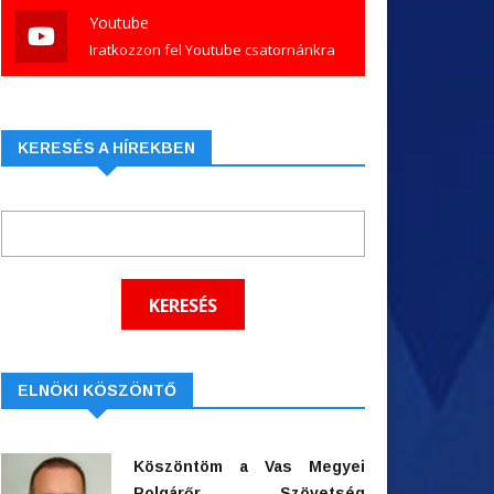
Youtube
Iratkozzon fel Youtube csatornánkra
KERESÉS A HÍREKBEN
ELNÖKI KÖSZÖNTŐ
Köszöntöm a Vas Megyei
Polgárőr Szövetség