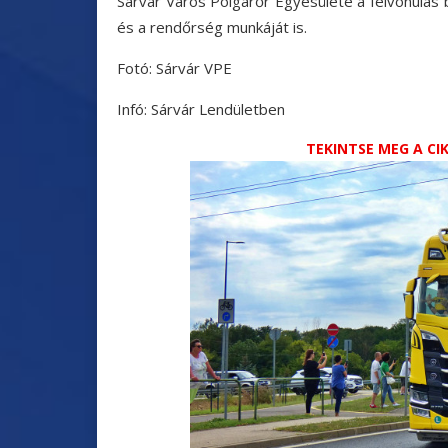
Sárvár Város Polgárőr Egyesülete a felvonulás 
és a rendőrség munkáját is.
Fotó: Sárvár VPE
Infó: Sárvár Lendületben
TEKINTSE MEG A C