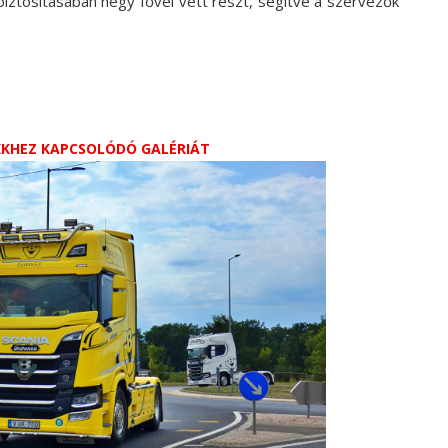
biztosításában négy fővel vett részt, segítve a szervezők
IKKHEZ KAPCSOLÓDÓ GALÉRIÁT