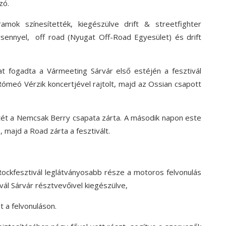
zó.
mok színesítették, kiegészülve drift & streetfighter
rsennyel, off road (Nyugat Off-Road Egyesület) és drift
t fogadta a Vármeeting Sárvár első estéjén a fesztivál
ómeó Vérzik koncertjével rajtolt, majd az Ossian csapott
tét a Nemcsak Berry csapata zárta. A második napon este
 majd a Road zárta a fesztivált.
ckfesztivál leglátványosabb része a motoros felvonulás
ál Sárvár résztvevőivel kiegészülve,
 a felvonuláson.