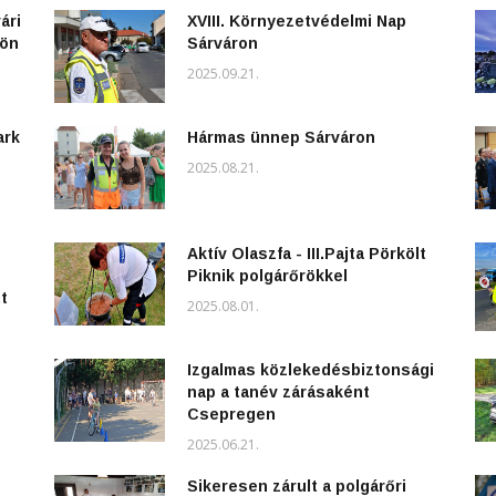
ári
XVIII. Környezetvédelmi Nap
kön
Sárváron
2025.09.21.
ark
Hármas ünnep Sárváron
2025.08.21.
Aktív Olaszfa - III.Pajta Pörkölt
Piknik polgárőrökkel
t
2025.08.01.
Izgalmas közlekedésbiztonsági
nap a tanév zárásaként
Csepregen
2025.06.21.
Sikeresen zárult a polgárőri