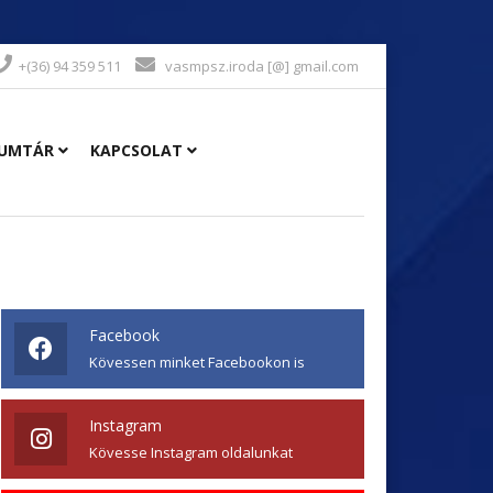
+(36) 94 359 511
vasmpsz.iroda [@] gmail.com
UMTÁR
KAPCSOLAT
Facebook
Kövessen minket Facebookon is
Instagram
Kövesse Instagram oldalunkat