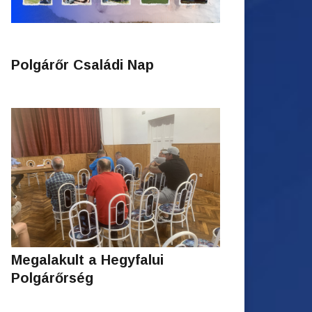
Polgárőr Családi Nap
Megalakult a Hegyfalui
Polgárőrség