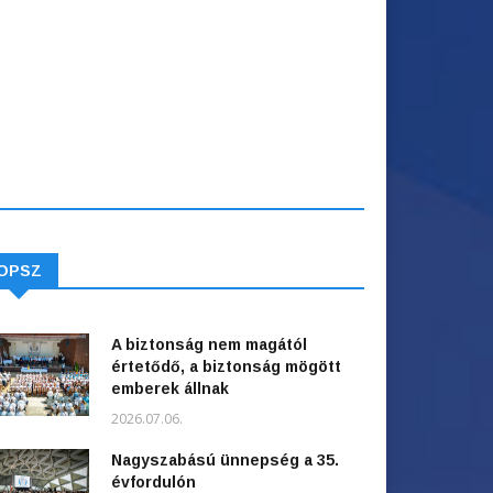
OPSZ
A biztonság nem magától
értetődő, a biztonság mögött
emberek állnak
2026.07.06.
Nagyszabású ünnepség a 35.
évfordulón