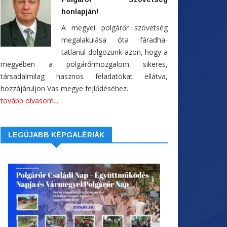
honlapján!
A megyei polgárőr szövetség
megalakulása óta fáradha-
tatlanul dolgozunk azon, hogy a
megyében a polgárőrmozgalom sikeres,
társadalmilag hasznos feladatokat ellátva,
hozzájáruljon Vas megye fejlődéséhez.
tovább olvasom...
LEGÚJABB KÉPGALÉRIÁK