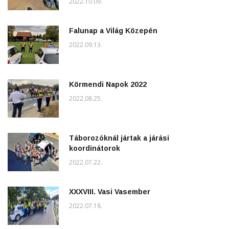
2022.10.09.
Falunap a Világ Közepén
2022.09.13.
Körmendi Napok 2022
2022.08.25.
Táborozóknál jártak a járási
koordinátorok
2022.07.22.
XXXVIII. Vasi Vasember
2022.07.18.