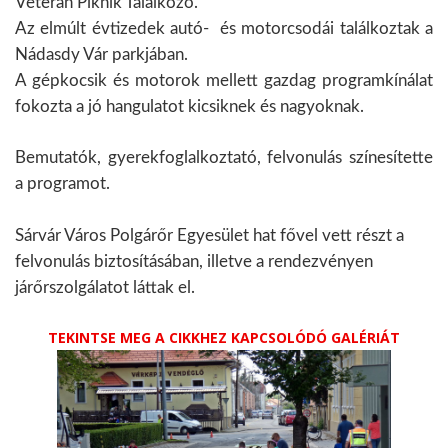
Veterán Piknik Találkozó.
Az elmúlt évtizedek autó- és motorcsodái találkoztak a
Nádasdy Vár parkjában.
A gépkocsik és motorok mellett gazdag programkínálat
fokozta a jó hangulatot kicsiknek és nagyoknak.
Bemutatók, gyerekfoglalkoztató, felvonulás színesítette
a programot.
Sárvár Város Polgárőr Egyesület hat fővel vett részt a
felvonulás biztosításában, illetve a rendezvényen
járőrszolgálatot láttak el.
TEKINTSE MEG A CIKKHEZ KAPCSOLÓDÓ GALÉRIÁT