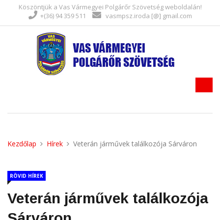
Köszöntjük a Vas Vármegyei Polgárőr Szövetség weboldalán!
+(36) 94 359 511
vasmpsz.iroda [@] gmail.com
Kezdőlap
Hírek
Veterán járművek találkozója Sárváron
RÖVID HÍREK
Veterán járművek találkozója
Sárváron