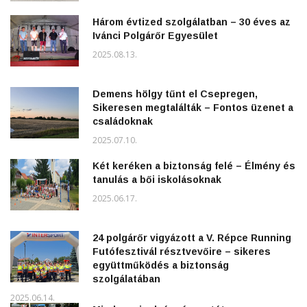
Három évtized szolgálatban – 30 éves az
Ivánci Polgárőr Egyesület
2025.08.13.
Demens hölgy tűnt el Csepregen,
Sikeresen megtalálták – Fontos üzenet a
családoknak
2025.07.10.
Két keréken a biztonság felé – Élmény és
tanulás a bői iskolásoknak
2025.06.17.
24 polgárőr vigyázott a V. Répce Running
Futófesztivál résztvevőire – sikeres
együttműködés a biztonság
szolgálatában
2025.06.14.