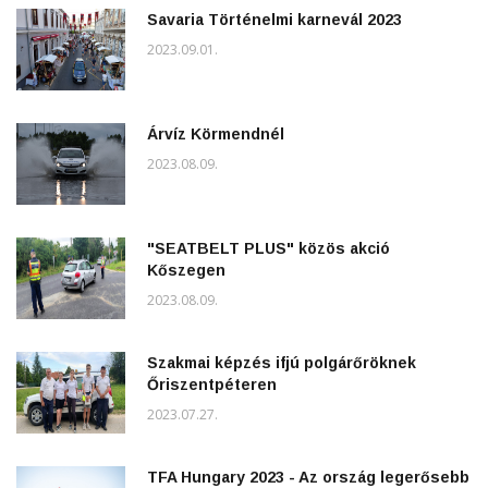
Savaria Történelmi karnevál 2023
2023.09.01.
Árvíz Körmendnél
2023.08.09.
"SEATBELT PLUS" közös akció
Kőszegen
2023.08.09.
Szakmai képzés ifjú polgárőröknek
Őriszentpéteren
2023.07.27.
TFA Hungary 2023 - Az ország legerősebb