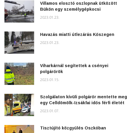
Villamos elosztó oszlopnak ütközött
Bükön egy személygépkocsi
2023.01.23.
Havazás miatti útlezárás Kőszegen
2023.01.23.
Viharkárnál segítettek a csényei
polgárőrök
2023.01.15.
Szolgálaton kívüli polgárőr mentette meg
egy Celldömölk-Izsákfai idős férfi életét
2023.01.07.
Tisztújító közgyűlés Oszkóban