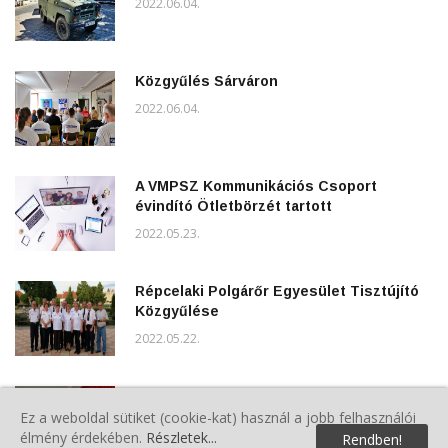
2022.06.04.
Közgyűlés Sárváron
2022.06.04.
A VMPSZ Kommunikációs Csoport
évindító Ötletbörzét tartott
2022.05.23.
Répcelaki Polgárőr Egyesület Tisztújító
Közgyűlése
2022.05.22.
Tisztújító közgyűlést tartottak a
Ez a weboldal sütiket (cookie-kat) használ a jobb felhasználói
vásárosmiskei polgárőrök
élmény érdekében.
Részletek...
Rendben!
2022.05.07.