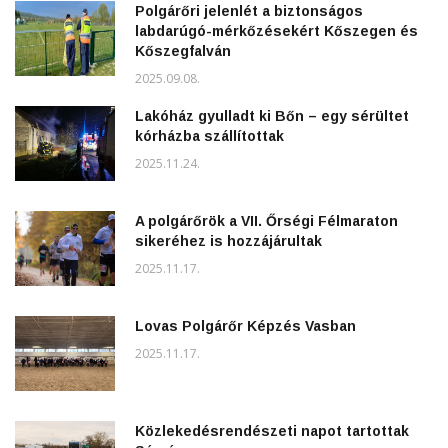
Polgárőri jelenlét a biztonságos
labdarúgó-mérkőzésekért Kőszegen és
Kőszegfalván
2025.09.08.
Lakóház gyulladt ki Bőn – egy sérültet
kórházba szállítottak
2025.11.24.
A polgárőrök a VII. Őrségi Félmaraton
sikeréhez is hozzájárultak
2025.11.17.
Lovas Polgárőr Képzés Vasban
2025.11.17.
Közlekedésrendészeti napot tartottak