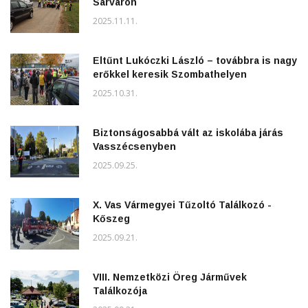
Sárváron
2025.11.11.
Eltűnt Lukóczki László – továbbra is nagy
erőkkel keresik Szombathelyen
2025.10.31.
Biztonságosabbá vált az iskolába járás
Vasszécsenyben
2025.09.25.
X. Vas Vármegyei Tűzoltó Találkozó -
Kőszeg
2025.09.21.
VIII. Nemzetközi Öreg Járművek
Találkozója