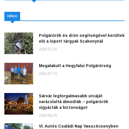
HÍREK
Polgárőrök és drón segítségével kerültek
elő a lopott tárgyak Szakonynál
2026.07.23.
Megalakult a Hegyfalui Polgárőrség
2026.07.19.
Sárvár legforgalmasabb utcáját
varázslattá álmodták – polgárőrök
vigyázták a biztonságot
2026.06.29.
VI. Autós Családi Nap Vasszécsenyben