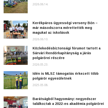
2026.06.14.
Kerékpáros ügyességi verseny Bőn –
már másodszorra mérettették meg
magukat az iskolások
2026.06.10.
Közlekedésbiztonsági fórumot tartott a
Sárvári Rendőrkapitányság a járás
polgárőrei részére
2026.05.23.
Idén is MLSZ támogatás érkezett több
polgárőr egyesületnek
2025.05.08.
Barátságból hagyomány: negyedszer
találkoztak a 2022-es akadémia polgárőrei