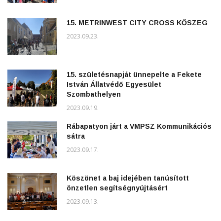
15. METRINWEST CITY CROSS KŐSZEG
2023.09.23.
15. születésnapját ünnepelte a Fekete
István Állatvédő Egyesület
Szombathelyen
2023.09.19.
Rábapatyon járt a VMPSZ Kommunikációs
sátra
2023.09.17.
Köszönet a baj idejében tanúsított
önzetlen segítségnyújtásért
2023.09.13.