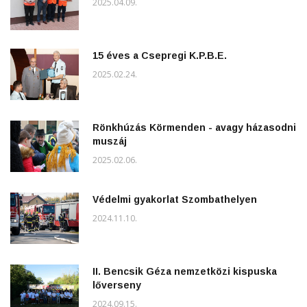
2025.04.09.
15 éves a Csepregi K.P.B.E.
2025.02.24.
Rönkhúzás Körmenden - avagy házasodni
muszáj
2025.02.06.
Védelmi gyakorlat Szombathelyen
2024.11.10.
II. Bencsik Géza nemzetközi kispuska
lőverseny
2024.09.15.