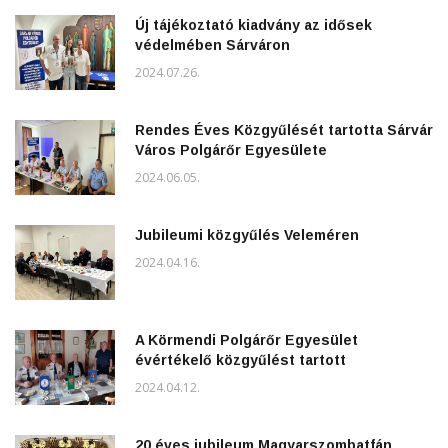
Új tájékoztató kiadvány az idősek
védelmében Sárváron
2024.07.26.
Rendes Éves Közgyűlését tartotta Sárvár
Város Polgárőr Egyesülete
2024.06.05.
Jubileumi közgyűlés Veleméren
2024.04.16.
A Körmendi Polgárőr Egyesület
évértékelő közgyűlést tartott
2024.04.12.
20 éves jubileum Magyarszombatfán