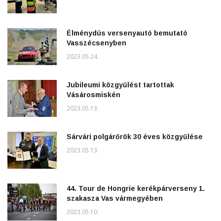
Élménydús versenyautó bemutató
Vasszécsenyben
2023.05.24.
Jubileumi közgyűlést tartottak
Vásárosmiskén
2023.05.13.
Sárvári polgárőrök 30 éves közgyűlése
2023.05.13.
44. Tour de Hongrie kerékpárverseny 1.
szakasza Vas vármegyében
2023.05.10.