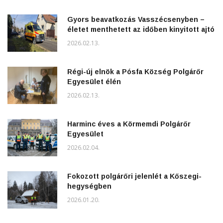
Gyors beavatkozás Vasszécsenyben –
életet menthetett az időben kinyitott ajtó
2026.02.13.
Régi-új elnök a Pósfa Község Polgárőr
Egyesület élén
2026.02.13.
Harminc éves a Körmemdi Polgárőr
Egyesület
2026.02.04.
Fokozott polgárőri jelenlét a Kőszegi-
hegységben
2026.01.20.