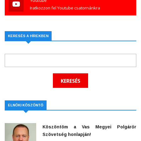
Youtube
Iratkozzon fel Youtube csatornánkra
KERESÉS A HÍREKBEN
ELNÖKI KÖSZÖNTŐ
Köszöntöm a Vas Megyei Polgárőr
Szövetség honlapján!