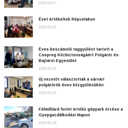
2026.04.21.
Évet értékeltek Répcelakon
2026.03.22.
Éves beszámoló taggyűlést tartott a
Csepreg Közbiztonságáért Polgárőr és
Bajtársi Egyesület
2026.03.01.
Új vezetőt választottak a sárvári
polgárőrök éves közgyűlésükön
2026.03.01.
Félmilliárd forint értékű géppark őrzése a
Gyepgazdálkodási Napon
2026.02.28.