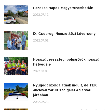
Fazekas Napok Magyarszombatfán
2022.07.12.
IX. Csepregi Nemzetközi Lőverseny
2022.07.09.
Hosszúperesztegi polgárőrök hosszú
hétvégéje
2022.07.03.
Nyugodt szolgálatnak indult, de TEK
akcióval zárult szolgálat a Sárvári
járásban
2022.06.20.