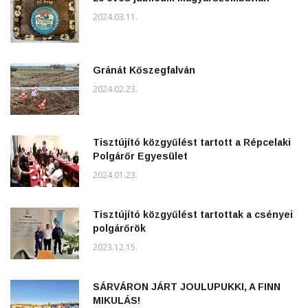
2024.03.11.
Gránát Kőszegfalván
2024.02.23.
Tisztújító közgyűlést tartott a Répcelaki
Polgárőr Egyesület
2024.01.23.
Tisztújító közgyűlést tartottak a csényei
polgárőrök
2023.12.15.
SÁRVÁRON JÁRT JOULUPUKKI, A FINN
MIKULÁS!