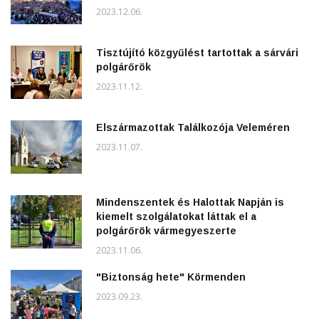
2023.12.06.
Tisztújító közgyűlést tartottak a sárvári
polgárőrök
2023.11.12.
Elszármazottak Találkozója Veleméren
2023.11.07.
Mindenszentek és Halottak Napján is
kiemelt szolgálatokat láttak el a
polgárőrök vármegyeszerte
2023.11.06.
"Biztonság hete" Körmenden
2023.09.23.