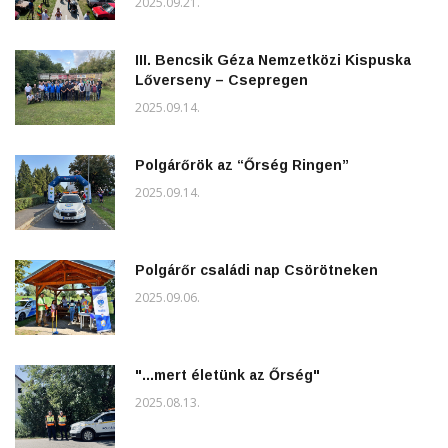
2025.09.21.
III. Bencsik Géza Nemzetközi Kispuska
Lőverseny – Csepregen
2025.09.14.
Polgárőrök az “Őrség Ringen”
2025.09.14.
Polgárőr családi nap Csörötneken
2025.09.06.
"...mert életünk az Őrség"
2025.08.13.