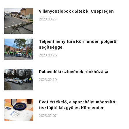
Villanyoszlopok dőltek ki Csepregen
2023.03.27.
Teljesítmény túra Körmenden polgárőr
segítséggel
2023.03.26.
Rábavidéki szlovének rönkhúzása
2023.02.19.
Évet értékelő, alapszabályt módosító,
tisztújító közgyűlés Körmenden
2023.02.07.