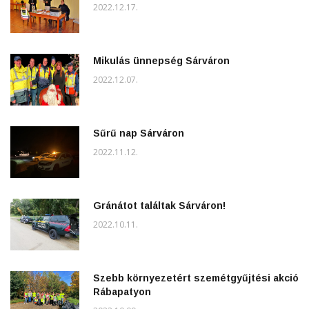
2022.12.17.
Mikulás ünnepség Sárváron
2022.12.07.
Sűrű nap Sárváron
2022.11.12.
Gránátot találtak Sárváron!
2022.10.11.
Szebb környezetért szemétgyűjtési akció
Rábapatyon