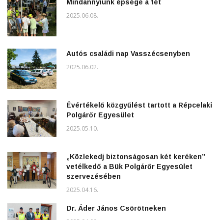
Mindannyiunk épsége a tét
2025.06.08.
Autós családi nap Vasszécsenyben
2025.06.02.
Évértékelő közgyűlést tartott a Répcelaki
Polgárőr Egyesület
2025.05.10.
„Közlekedj biztonságosan két keréken”
vetélkedő a Bük Polgárőr Egyesület
szervezésében
2025.04.16.
Dr. Áder János Csörötneken