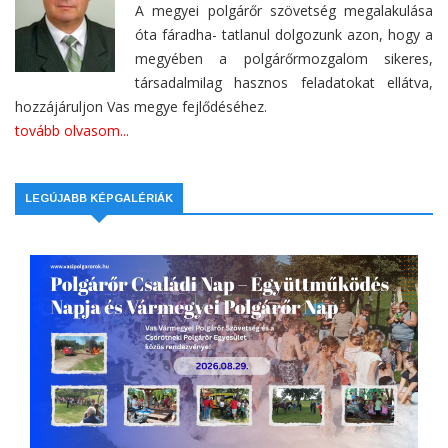
A megyei polgárőr szövetség megalakulása
óta fáradha- tatlanul dolgozunk azon, hogy a
megyében a polgárőrmozgalom sikeres,
társadalmilag hasznos feladatokat ellátva,
hozzájáruljon Vas megye fejlődéséhez.
tovább olvasom...
LEGÚJABB KÉPGALÉRIÁK