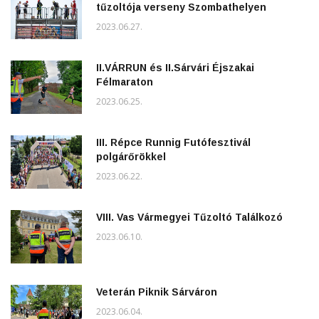
tűzoltója verseny Szombathelyen
2023.06.27.
II.VÁRRUN és II.Sárvári Éjszakai
Félmaraton
2023.06.25.
III. Répce Runnig Futófesztivál
polgárőrökkel
2023.06.22.
VIII. Vas Vármegyei Tűzoltó Találkozó
2023.06.10.
Veterán Piknik Sárváron
2023.06.04.