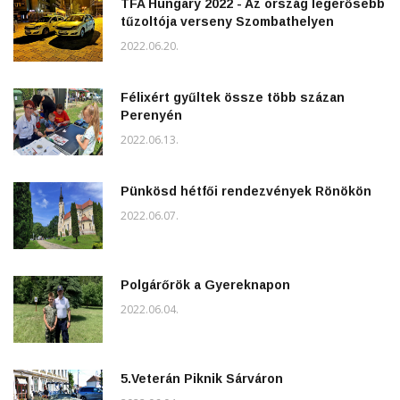
TFA Hungary 2022 - Az ország legerősebb
tűzoltója verseny Szombathelyen
2022.06.20.
Félixért gyűltek össze több százan
Perenyén
2022.06.13.
Pünkösd hétfői rendezvények Rönökön
2022.06.07.
Polgárőrök a Gyereknapon
2022.06.04.
5.Veterán Piknik Sárváron