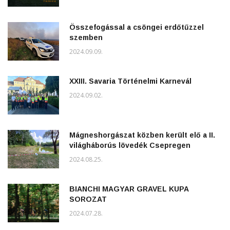
Összefogással a csöngei erdőtűzzel
szemben
2024.09.09.
XXIII. Savaria Történelmi Karnevál
2024.09.02.
Mágneshorgászat közben került elő a II.
világháborús lövedék Csepregen
2024.08.25.
BIANCHI MAGYAR GRAVEL KUPA
SOROZAT
2024.07.28.