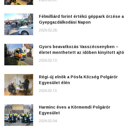
Félmilliárd forint értékű géppark őrzése a
Gyepgazdálkodási Napon
2026.02.28.
Gyors beavatkozás Vasszécsenyben –
életet menthetett az időben kinyitott ajtó
2026.02.13.
Régi-új elnök a Pósfa Község Polgárőr
Egyesület élén
2026.02.13.
Harminc éves a Körmemdi Polgárőr
Egyesület
2026.02.04.