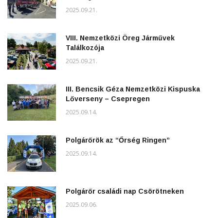
2025.09.21.
VIII. Nemzetközi Öreg Járművek
Találkozója
2025.09.21.
III. Bencsik Géza Nemzetközi Kispuska
Lőverseny – Csepregen
2025.09.14.
Polgárőrök az “Őrség Ringen”
2025.09.14.
Polgárőr családi nap Csörötneken
2025.09.06.