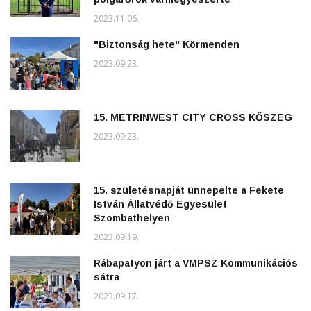
2023.11.06.
"Biztonság hete" Körmenden
2023.09.23.
15. METRINWEST CITY CROSS KŐSZEG
2023.09.23.
15. születésnapját ünnepelte a Fekete
István Állatvédő Egyesület
Szombathelyen
2023.09.19.
Rábapatyon járt a VMPSZ Kommunikációs
sátra
2023.09.17.