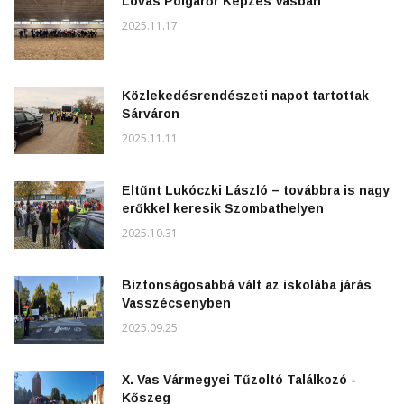
Lovas Polgárőr Képzés Vasban
2025.11.17.
Közlekedésrendészeti napot tartottak
Sárváron
2025.11.11.
Eltűnt Lukóczki László – továbbra is nagy
erőkkel keresik Szombathelyen
2025.10.31.
Biztonságosabbá vált az iskolába járás
Vasszécsenyben
2025.09.25.
X. Vas Vármegyei Tűzoltó Találkozó -
Kőszeg