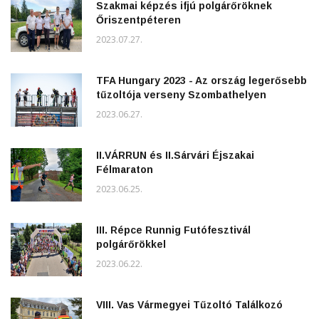
Szakmai képzés ifjú polgárőröknek
Őriszentpéteren
2023.07.27.
TFA Hungary 2023 - Az ország legerősebb
tűzoltója verseny Szombathelyen
2023.06.27.
II.VÁRRUN és II.Sárvári Éjszakai
Félmaraton
2023.06.25.
III. Répce Runnig Futófesztivál
polgárőrökkel
2023.06.22.
VIII. Vas Vármegyei Tűzoltó Találkozó