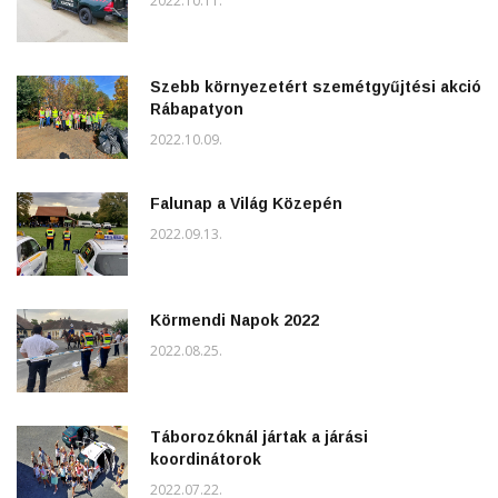
2022.10.11.
Szebb környezetért szemétgyűjtési akció
Rábapatyon
2022.10.09.
Falunap a Világ Közepén
2022.09.13.
Körmendi Napok 2022
2022.08.25.
Táborozóknál jártak a járási
koordinátorok
2022.07.22.