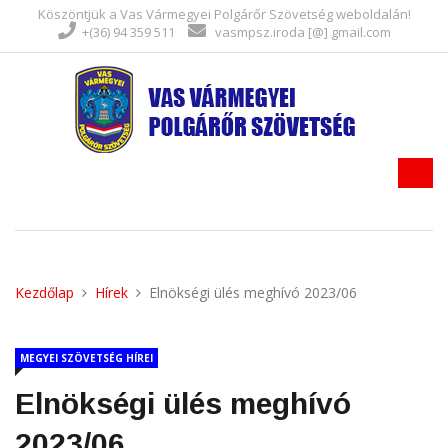
Köszöntjük a Vas Vármegyei Polgárőr Szövetség weboldalán!
+(36) 94 359 511
vasmpsz.iroda [@] gmail.com
Kezdőlap
Hírek
Elnökségi ülés meghívó 2023/06
MEGYEI SZÖVETSÉG HÍREI
Elnökségi ülés meghívó
2023/06