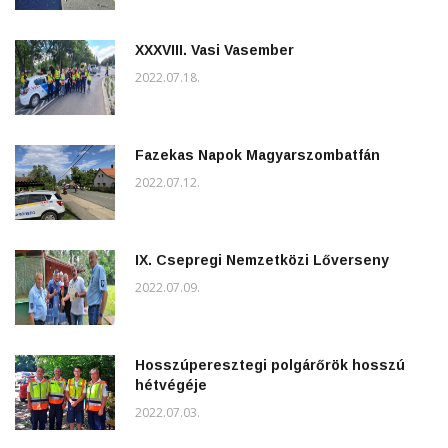
XXXVIII. Vasi Vasember
2022.07.18.
Fazekas Napok Magyarszombatfán
2022.07.12.
IX. Csepregi Nemzetközi Lőverseny
2022.07.09.
Hosszúperesztegi polgárőrök hosszú
hétvégéje
2022.07.03.