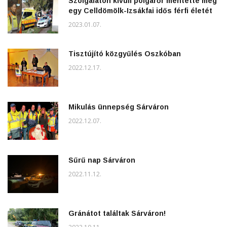
Szolgálaton kívüli polgárőr mentette meg
egy Celldömölk-Izsákfai idős férfi életét
2023.01.07.
Tisztújító közgyűlés Oszkóban
2022.12.17.
Mikulás ünnepség Sárváron
2022.12.07.
Sűrű nap Sárváron
2022.11.12.
Gránátot találtak Sárváron!