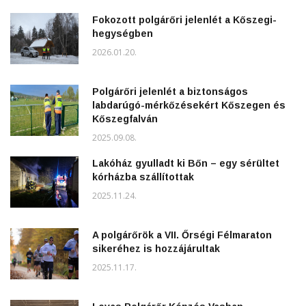
Fokozott polgárőri jelenlét a Kőszegi-
hegységben
2026.01.20.
Polgárőri jelenlét a biztonságos
labdarúgó-mérkőzésekért Kőszegen és
Kőszegfalván
2025.09.08.
Lakóház gyulladt ki Bőn – egy sérültet
kórházba szállítottak
2025.11.24.
A polgárőrök a VII. Őrségi Félmaraton
sikeréhez is hozzájárultak
2025.11.17.