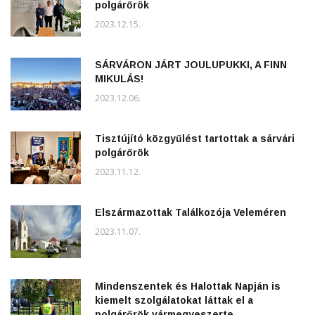
polgárőrök
2023.12.15.
SÁRVÁRON JÁRT JOULUPUKKI, A FINN
MIKULÁS!
2023.12.06.
Tisztújító közgyűlést tartottak a sárvári
polgárőrök
2023.11.12.
Elszármazottak Találkozója Veleméren
2023.11.07.
Mindenszentek és Halottak Napján is
kiemelt szolgálatokat láttak el a
polgárőrök vármegyeszerte