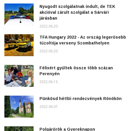
Nyugodt szolgálatnak indult, de TEK
akcióval zárult szolgálat a Sárvári
járásban
2022.06.20.
TFA Hungary 2022 - Az ország legerősebb
tűzoltója verseny Szombathelyen
2022.06.20.
Félixért gyűltek össze több százan
Perenyén
2022.06.13.
Pünkösd hétfői rendezvények Rönökön
2022.06.07.
Polgárőrök a Gyereknapon