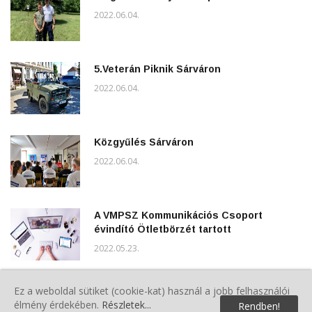
2022.06.04.
5.Veterán Piknik Sárváron
2022.06.04.
Közgyűlés Sárváron
2022.06.04.
A VMPSZ Kommunikációs Csoport
évindító Ötletbörzét tartott
2022.05.23.
Répcelaki Polgárőr Egyesület Tisztújító
Ez a weboldal sütiket (cookie-kat) használ a jobb felhasználói
Közgyűlése
élmény érdekében.
Részletek...
Rendben!