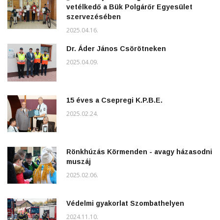
vetélkedő a Bük Polgárőr Egyesület
szervezésében
2025.04.16.
Dr. Áder János Csörötneken
2025.04.09.
15 éves a Csepregi K.P.B.E.
2025.02.24.
Rönkhúzás Körmenden - avagy házasodni
muszáj
2025.02.06.
Védelmi gyakorlat Szombathelyen
2024.11.10.