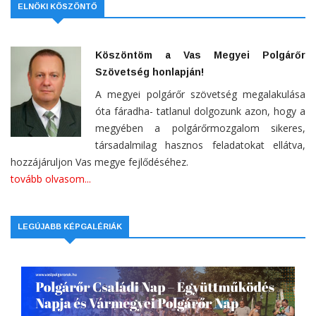
ELNÖKI KÖSZÖNTŐ
Köszöntöm a Vas Megyei Polgárőr
Szövetség honlapján!
A megyei polgárőr szövetség megalakulása
óta fáradha- tatlanul dolgozunk azon, hogy a
megyében a polgárőrmozgalom sikeres,
társadalmilag hasznos feladatokat ellátva,
hozzájáruljon Vas megye fejlődéséhez.
tovább olvasom...
LEGÚJABB KÉPGALÉRIÁK