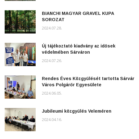
BIANCHI MAGYAR GRAVEL KUPA
SOROZAT
2024.07.28.
Új tájékoztató kiadvány az idősek
védelmében Sárváron
2024.07.26.
Rendes Éves Közgyűlését tartotta Sárvár
Város Polgárőr Egyesülete
2024.06.05.
Jubileumi közgyűlés Veleméren
2024.04.16.