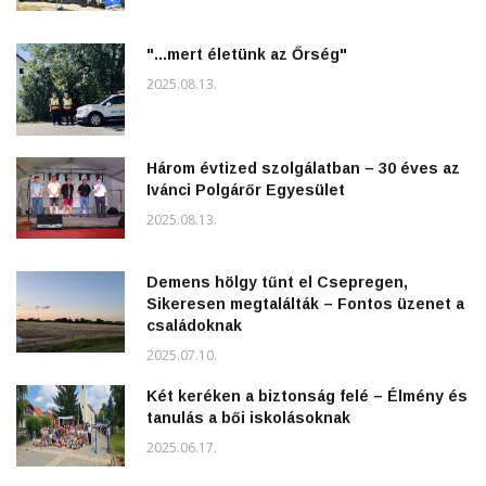
"...mert életünk az Őrség"
2025.08.13.
Három évtized szolgálatban – 30 éves az
Ivánci Polgárőr Egyesület
2025.08.13.
Demens hölgy tűnt el Csepregen,
Sikeresen megtalálták – Fontos üzenet a
családoknak
2025.07.10.
Két keréken a biztonság felé – Élmény és
tanulás a bői iskolásoknak
2025.06.17.