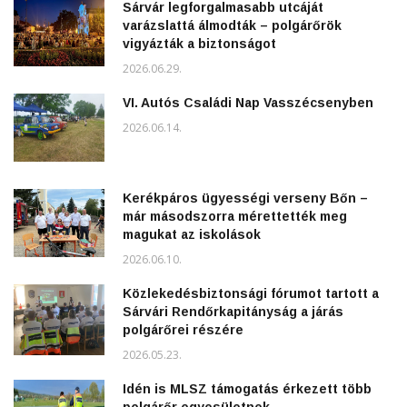
Sárvár legforgalmasabb utcáját
varázslattá álmodták – polgárőrök
vigyázták a biztonságot
2026.06.29.
VI. Autós Családi Nap Vasszécsenyben
2026.06.14.
Kerékpáros ügyességi verseny Bőn –
már másodszorra mérettették meg
magukat az iskolások
2026.06.10.
Közlekedésbiztonsági fórumot tartott a
Sárvári Rendőrkapitányság a járás
polgárőrei részére
2026.05.23.
Idén is MLSZ támogatás érkezett több
polgárőr egyesületnek