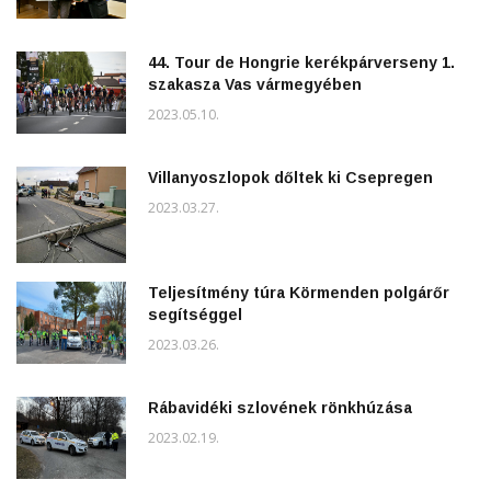
44. Tour de Hongrie kerékpárverseny 1.
szakasza Vas vármegyében
2023.05.10.
Villanyoszlopok dőltek ki Csepregen
2023.03.27.
Teljesítmény túra Körmenden polgárőr
segítséggel
2023.03.26.
Rábavidéki szlovének rönkhúzása
2023.02.19.