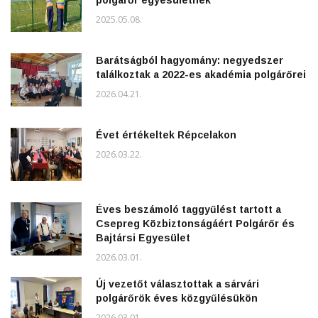
2025.05.08.
Barátságból hagyomány: negyedszer
találkoztak a 2022-es akadémia polgárőrei
2026.04.21.
Évet értékeltek Répcelakon
2026.03.22.
Éves beszámoló taggyűlést tartott a
Csepreg Közbiztonságáért Polgárőr és
Bajtársi Egyesület
2026.03.01.
Új vezetőt választottak a sárvári
polgárőrök éves közgyűlésükön
2026.03.01.