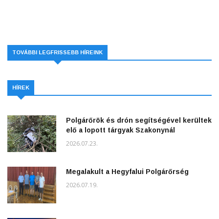
TOVÁBBI LEGFRISSEBB HÍREINK
HÍREK
Polgárőrök és drón segítségével kerültek
elő a lopott tárgyak Szakonynál
2026.07.23.
Megalakult a Hegyfalui Polgárőrség
2026.07.19.