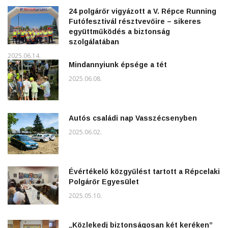
24 polgárőr vigyázott a V. Répce Running
Futófesztivál résztvevőire – sikeres
együttműködés a biztonság
szolgálatában
2025.06.14.
Mindannyiunk épsége a tét
2025.06.08.
Autós családi nap Vasszécsenyben
2025.06.02.
Évértékelő közgyűlést tartott a Répcelaki
Polgárőr Egyesület
2025.05.10.
„Közlekedj biztonságosan két keréken”