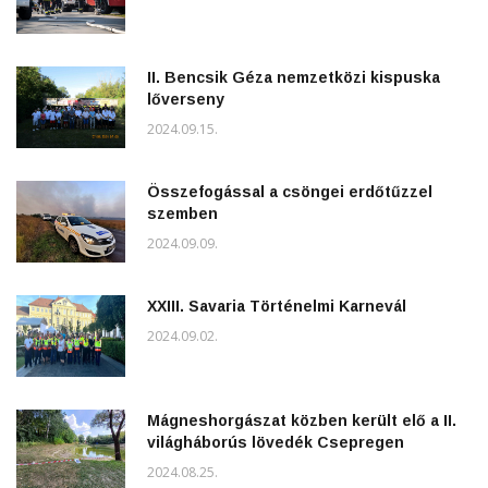
II. Bencsik Géza nemzetközi kispuska
lőverseny
2024.09.15.
Összefogással a csöngei erdőtűzzel
szemben
2024.09.09.
XXIII. Savaria Történelmi Karnevál
2024.09.02.
Mágneshorgászat közben került elő a II.
világháborús lövedék Csepregen
2024.08.25.