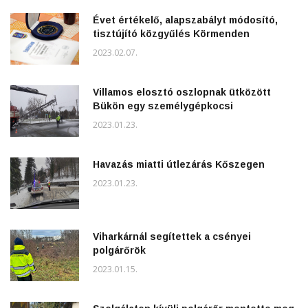
Évet értékelő, alapszabályt módosító,
tisztújító közgyűlés Körmenden
2023.02.07.
Villamos elosztó oszlopnak ütközött
Bükön egy személygépkocsi
2023.01.23.
Havazás miatti útlezárás Kőszegen
2023.01.23.
Viharkárnál segítettek a csényei
polgárőrök
2023.01.15.