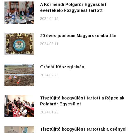
A Körmendi Polgárőr Egyesület
évértékelő közgyűlést tartott
2024.04.12.
20 éves jubileum Magyarszombatfán
2024.03.11.
Gránát Kőszegfalván
2024.02.23.
Tisztújító közgyűlést tartott a Répcelaki
Polgárőr Egyesület
2024.01.23.
Tisztújító közgyűlést tartottak a csényei