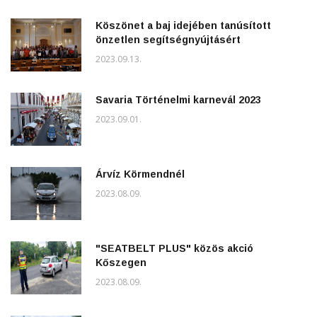
Köszönet a baj idejében tanúsított
önzetlen segítségnyújtásért
2023.09.13.
Savaria Történelmi karnevál 2023
2023.09.01.
Árvíz Körmendnél
2023.08.09.
"SEATBELT PLUS" közös akció
Kőszegen
2023.08.09.