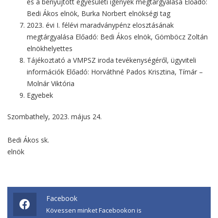
és a benyújtott egyesületi igények megtárgyalása Előadó:
Bedi Ákos elnök, Burka Norbert elnökségi tag
2023. évi I. félévi maradványpénz elosztásának
megtárgyalása Előadó: Bedi Ákos elnök, Gömböcz Zoltán
elnökhelyettes
Tájékoztató a VMPSZ iroda tevékenységéről, ügyviteli
információk Előadó: Horváthné Pados Krisztina, Tímár –
Molnár Viktória
Egyebek
Szombathely, 2023. május 24.
Bedi Ákos sk.
elnök
Facebook
Kövessen minket Facebookon is