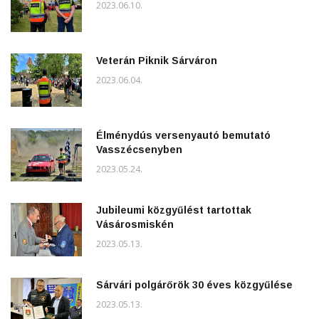
2023.06.10.
Veterán Piknik Sárváron
2023.06.04.
Élménydús versenyautó bemutató
Vasszécsenyben
2023.05.24.
Jubileumi közgyűlést tartottak
Vásárosmiskén
2023.05.13.
Sárvári polgárőrök 30 éves közgyűlése
2023.05.13.