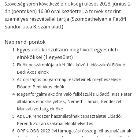
elnökségi ülését
2023. június 2-
Szövetség soron következő
án (pénteken) 16.00 órai kezdettel, a tervek szerint
személyes
részvétellel tartja (
Szombathelyen a Petőfi
Sándor utca 8. szám alatt)
Napirendi pontok:
Egyesületi konzultáció meghívott egyesületi
elnökökkel (1 egyesület)
Elnök beszámolója a két ülés közötti időszakról Előadó:
Bedi Ákos elnök
Az országos polgárőrnap részleteinek megbeszélése
Előadó: Bedi Ákos elnök
Idegenforgalmi akcióra való felkészülés Előadó: Kiss Péter
általános elnökhelyettes, Németh Tamás, Rendészeti
Munkabizottság elnöke
Az EDR rendszer használatának tapasztalatai Előadó:
Perendi Zoltán szakmai elnökhelyettes
ORFK-OBB 2022 évi támogatási összeg felhasználásának