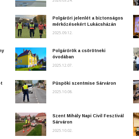
2026.03.24.
Polgárőri jelenlét a biztonságos
mérkőzésekért Lukácsházán
2025.09.12.
ny
Polgárőrök a csörötneki
óvodában
2025.12.07.
ot
Püspöki szentmise Sárváron
2025.10.08.
Szent Mihály Napi Civil Fesztivál
Sárváron
2025.10.02.