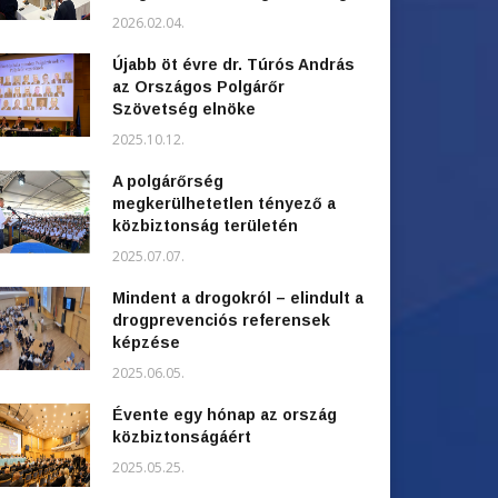
2026.02.04.
Újabb öt évre dr. Túrós András
az Országos Polgárőr
Szövetség elnöke
2025.10.12.
A polgárőrség
megkerülhetetlen tényező a
közbiztonság területén
2025.07.07.
Mindent a drogokról – elindult a
drogprevenciós referensek
képzése
2025.06.05.
Évente egy hónap az ország
közbiztonságáért
2025.05.25.