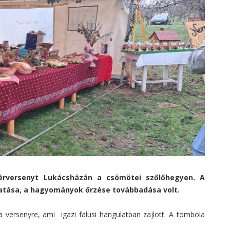
lérversenyt Lukácsházán a csömötei szőlőhegyen. A
tatása, a hagyományok őrzése továbbadása volt.
a versenyre, ami igazi falusi hangulatban zajlott. A tombola