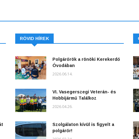
RÖVID HÍREK
Polgárőrök a rönöki Kerekerdő
Óvodában
2026.06.14.
VI. Vasegerszegi Veterán- és
Hobbijármű Találkoz
2026.04.26.
át
Szolgálaton kívül is figyelt a
polgárőr!