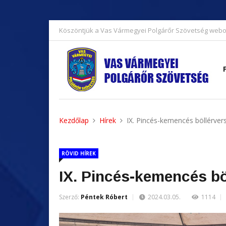
Köszöntjük a Vas Vármegyei Polgárőr Szövetség webo
Kezdőlap
Hírek
IX. Pincés-kemencés böllérver
RÖVID HÍREK
IX. Pincés-kemencés bö
Szerző:
Péntek Róbert
2024.03.05.
1114