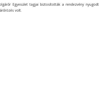
lgárőr Egyesület tagjai biztosították a rendezvény nyugodt
árőrözés volt.