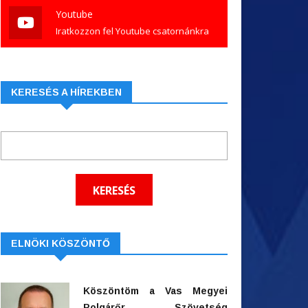
Youtube
Iratkozzon fel Youtube csatornánkra
KERESÉS A HÍREKBEN
ELNÖKI KÖSZÖNTŐ
Köszöntöm a Vas Megyei
Polgárőr Szövetség