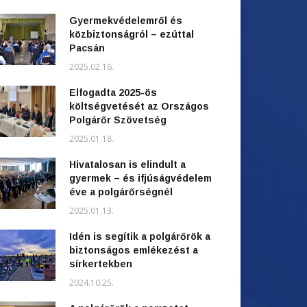
Gyermekvédelemről és
közbiztonságról – ezúttal
Pacsán
2025.02.16.
Elfogadta 2025-ös
költségvetését az Országos
Polgárőr Szövetség
2025.01.18.
Hivatalosan is elindult a
gyermek – és ifjúságvédelem
éve a polgárőrségnél
2025.01.13.
Idén is segítik a polgárőrök a
biztonságos emlékezést a
sírkertekben
2024.10.25.