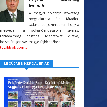
honlapján!
A megyei polgárőr szövetség
megalakulása óta fáradha-
tatlanul dolgozunk azon, hogy a
megyében a polgárőrmozgalom sikeres,
társadalmilag hasznos feladatokat ellátva,
hozzájáruljon Vas megye fejlődéséhez.
tovább olvasom...
LEGÚJABB KÉPGALÉRIÁK