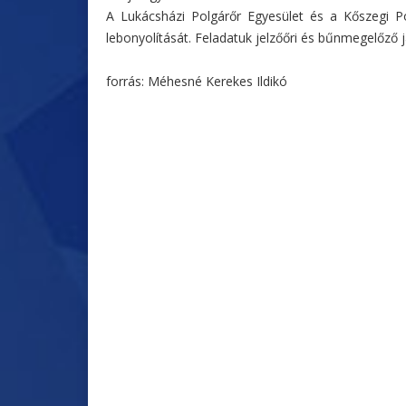
A Lukácsházi Polgárőr Egyesület és a Kőszegi Po
lebonyolítását. Feladatuk jelzőőri és bűnmegelőző j
forrás: Méhesné Kerekes Ildikó