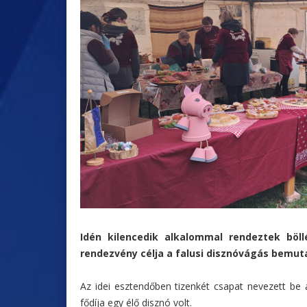
Idén kilencedik alkalommal rendeztek böl
rendezvény célja a falusi disznóvágás bemu
Az idei esztendőben tizenkét csapat nevezett be 
fődíja egy élő disznó volt.