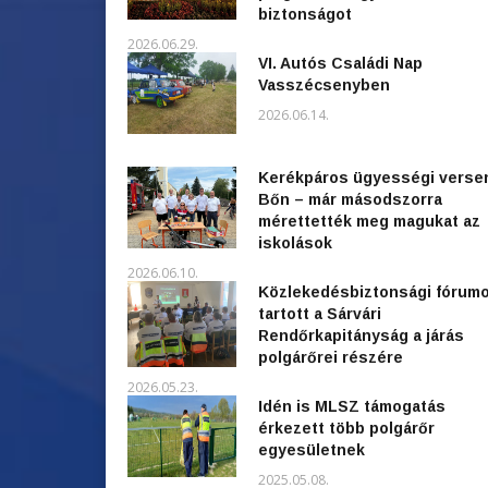
biztonságot
2026.06.29.
VI. Autós Családi Nap
Vasszécsenyben
2026.06.14.
Kerékpáros ügyességi verse
Bőn – már másodszorra
mérettették meg magukat az
iskolások
2026.06.10.
Közlekedésbiztonsági fórum
tartott a Sárvári
Rendőrkapitányság a járás
polgárőrei részére
2026.05.23.
Idén is MLSZ támogatás
érkezett több polgárőr
egyesületnek
2025.05.08.