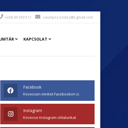
+(36) 94 359 511
vasmpsz.iroda [@] gmail.com
UMTÁR
KAPCSOLAT
Facebook
Kövessen minket Facebookon is
Instagram
Kövesse Instagram oldalunkat