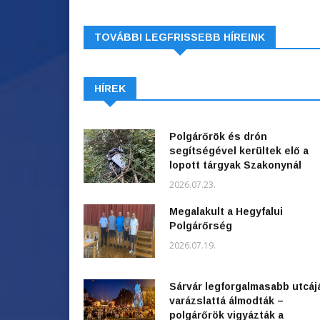
TOVÁBBI LEGFRISSEBB HÍREINK
HÍREK
Polgárőrök és drón
segítségével kerültek elő a
lopott tárgyak Szakonynál
2026.07.23.
Megalakult a Hegyfalui
Polgárőrség
2026.07.19.
Sárvár legforgalmasabb utcáj
varázslattá álmodták –
polgárőrök vigyázták a