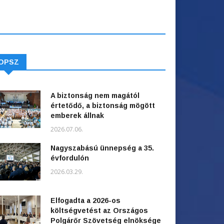
OPSZ
A biztonság nem magától
értetődő, a biztonság mögött
emberek állnak
2026.07.06.
Nagyszabású ünnepség a 35.
évfordulón
2026.03.29.
Elfogadta a 2026-os
költségvetést az Országos
Polgárőr Szövetség elnöksége