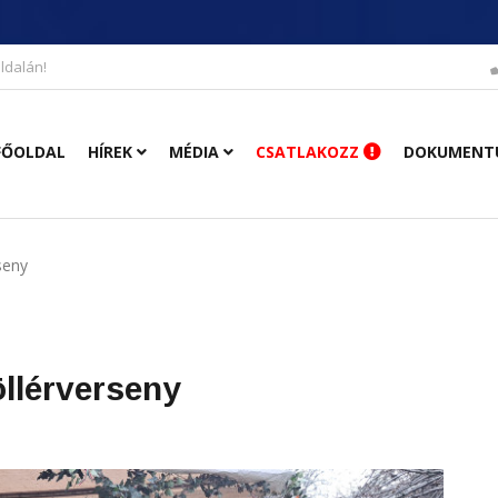
ldalán!
FŐOLDAL
HÍREK
MÉDIA
CSATLAKOZZ
DOKUMENT
seny
llérverseny