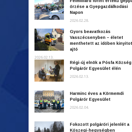
Félmilliárd forint értékű gépp
őrzése a Gyepgazdálkodási
Napon
2026.02.28.
Gyors beavatkozás
Vasszécsenyben – életet
menthetett az időben kinyitot
ajtó
2026.02.13.
Régi-új elnök a Pósfa Község
Polgárőr Egyesület élén
2026.02.13.
Harminc éves a Körmemdi
Polgárőr Egyesület
2026.02.04.
Fokozott polgárőri jelenlét a
Kőszegi-hegységben