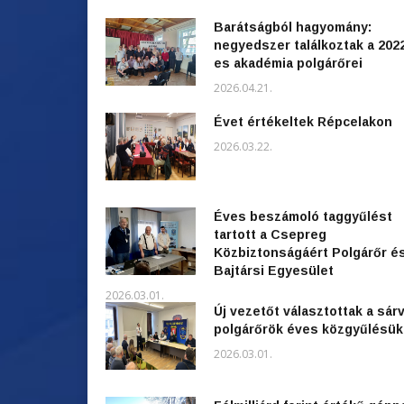
Barátságból hagyomány:
negyedszer találkoztak a 202
es akadémia polgárőrei
2026.04.21.
Évet értékeltek Répcelakon
2026.03.22.
Éves beszámoló taggyűlést
tartott a Csepreg
Közbiztonságáért Polgárőr é
Bajtársi Egyesület
2026.03.01.
Új vezetőt választottak a sárv
polgárőrök éves közgyűlésü
2026.03.01.