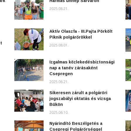
ark
Hármas ünnep Sárváron
2025.08.21.
Aktív Olaszfa - III.Pajta Pörkölt
Piknik polgárőrökkel
t
2025.08.01.
Izgalmas közlekedésbiztonsági
nap a tanév zárásaként
Csepregen
2025.06.21.
Sikeresen zárult a polgárőri
jogszabályi oktatás és vizsga
Bükön
2025.06.10.
Nyárindító Beszélgetés a
Csepregi Polgárőrséggel