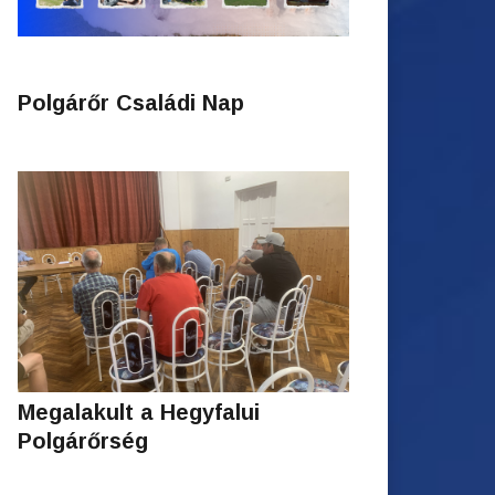
Polgárőr Családi Nap
Megalakult a Hegyfalui
Polgárőrség