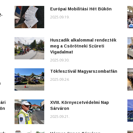
Európai Mobilitási Hét Bükön
2-
2025.09.19.
Huszadik alkalommal rendezték
meg a Csörötneki Szüreti
Vigadalmat
2025.09.30.
Tökfesztivál Magyarszombatfán
2025.09.24.
s
ári
XVIII. Környezetvédelmi Nap
kön
Sárváron
2025.09.21.