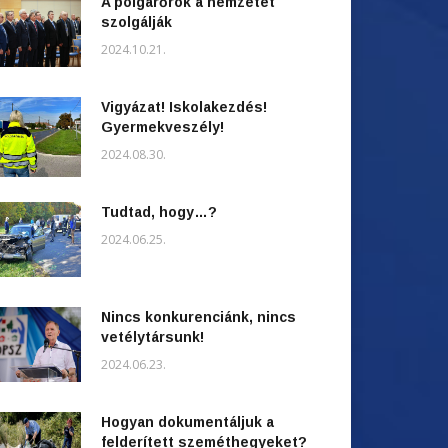
A polgárőrök a nemzetet
szolgálják
2024.10.21.
Vigyázat! Iskolakezdés!
Gyermekveszély!
2024.08.30.
Tudtad, hogy…?
2024.06.25.
Nincs konkurenciánk, nincs
vetélytársunk!
2024.06.23.
Hogyan dokumentáljuk a
felderített szeméthegyeket?