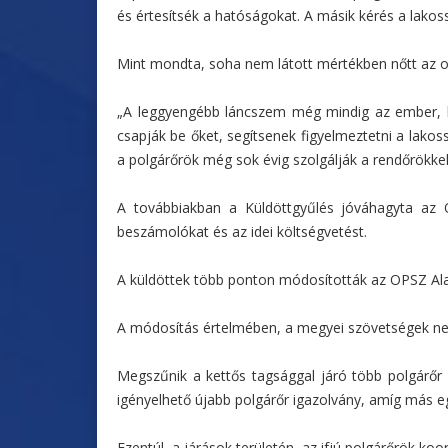
és értesítsék a hatóságokat. A másik kérés a lakoss
Mint mondta, soha nem látott mértékben nőtt az o
„A leggyengébb láncszem még mindig az ember, hi
csapják be őket, segítsenek figyelmeztetni a lakos
a polgárőrök még sok évig szolgálják a rendőrökke
A továbbiakban a Küldöttgyűlés jóváhagyta az 
beszámolókat és az idei költségvetést.
A küldöttek több ponton módosították az OPSZ Ala
A módosítás értelmében, a megyei szövetségek ne
Megszűnik a kettős tagsággal járó több polgárőr 
igényelhető újabb polgárőr igazolvány, amíg más eg
Ezentúl, a járások területén, az ifjú polgárőrök koor