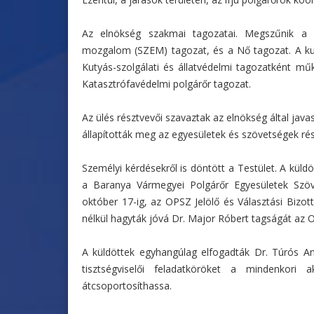
Az elnökség szakmai tagozatai. Megszűnik a 
mozgalom (SZEM) tagozat, és a Nő tagozat. A kuty
Kutyás-szolgálati és állatvédelmi tagozatként mű
Katasztrófavédelmi polgárőr tagozat.
Az ülés résztvevői szavaztak az elnökség által javaso
állapították meg az egyesületek és szövetségek rés
Személyi kérdésekről is döntött a Testület. A küld
a Baranya Vármegyei Polgárőr Egyesületek Szö
október 17-ig, az OPSZ Jelölő és Választási Bizot
nélkül hagyták jóvá Dr. Major Róbert tagságát az 
A küldöttek egyhangúlag elfogadták Dr. Túrós An
tisztségviselői feladatköröket a mindenkori a
átcsoportosíthassa.