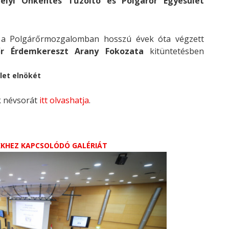
helyi Önkéntes
Tűzoltó és Polgárőr Egyesület
,
a Polgárőrmozgalomban hosszú évek óta végzett
őr Érdemkereszt Arany Fokozata
kitüntetésben
let elnökét
k névsorát
itt olvashatja
.
IKKHEZ KAPCSOLÓDÓ GALÉRIÁT