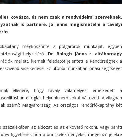
 élet kovásza, és nem csak a rendvédelmi szerveknek,
atnak is partnere. Jó lenne megismételni a tavalyi
drás.
rfőkapitány megköszönte a polgárőrök munkáját, egyben
biztonsági helyzetéről.
Dr. Balogh János r. altábornagy
ciók mellett, kiemelt feladatot jelentett a Rendőrségnek a
sszívebb viselkedése. Ez utóbbi munkában óriási segítséget
nnak ellenére, hogy tavaly valamelyest emelkedett a
nlításban elfoglalt helyünk nem sokat változott. A világban
nak számít Magyarország. Az országos rendőrfőkapitány két
0 százalékában az áldozat és az elkövető rokoni, vagy baráti
t, hogy figyeljenek oda a bűncselekményeket megelőző jelekre