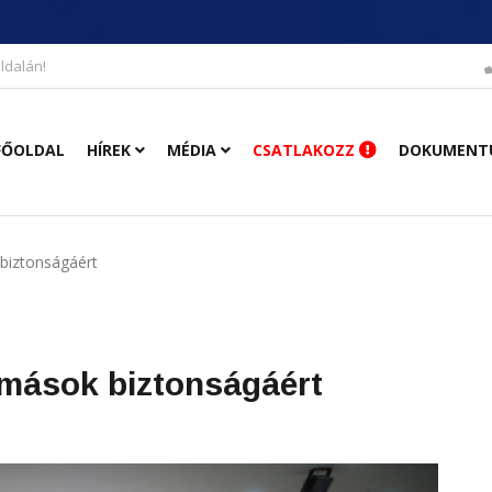
ldalán!
FŐOLDAL
HÍREK
MÉDIA
CSATLAKOZZ
DOKUMENT
 biztonságáért
a mások biztonságáért