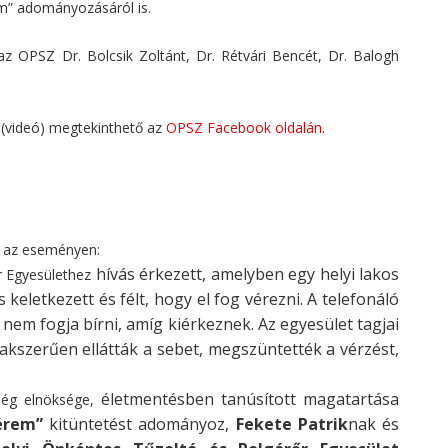
cím” adományozásáról is.
a az OPSZ Dr. Bolcsik Zoltánt, Dr. Rétvári Bencét, Dr. Balogh
 (videó) megtekinthető az
OPSZ Facebook oldalán
.
n az eseményen:
hívás érkezett, amelyben egy helyi lakos
r Egyesülethez
s keletkezett és félt, hogy el fog vérezni. A telefonáló
y nem fogja bírni, amíg
kiérkeznek. Az egyesület tagjai
akszerűen ellátták a sebet, megszüntették a vérzést,
életmentésben tanúsított magatartása
ség elnöksége,
érem”
kitüntetést adományoz,
Fekete
Patrik
nak és