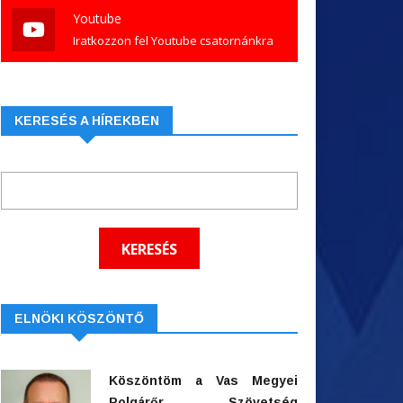
Youtube
Iratkozzon fel Youtube csatornánkra
KERESÉS A HÍREKBEN
ELNÖKI KÖSZÖNTŐ
Köszöntöm a Vas Megyei
Polgárőr Szövetség