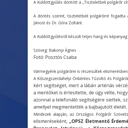
A Küldöttgyűlés döntött a „Tiszteletbeli polgárőr 
A döntés szerint, tiszteletbeli polgárőrré fogadt
Jánost és Dr. Góra Zoltánt.
A Küldöttgyűlésről készült teljes hang-és képanyag
Szöveg: Bakonyi Ágnes
Fotó: Posztós Csaba
Vármegyénk polgárőrei is részesültek elismerésbe
A Kőszegszerdahelyi Önkéntes Tűzoltó és Polgárő
kért segítséget, mert a lábán
artériás vérzé
a
mentőket is értesítette, de úgy vélte, hog
azonnal a telefonáló segítségére siettek,
sz
amellyel
megmentették a bajbajutott életét.
Mindezek alapján, az Országos Polgárőr Szövet
elismeréseként,
„OPSZ
Életmentő Érdem