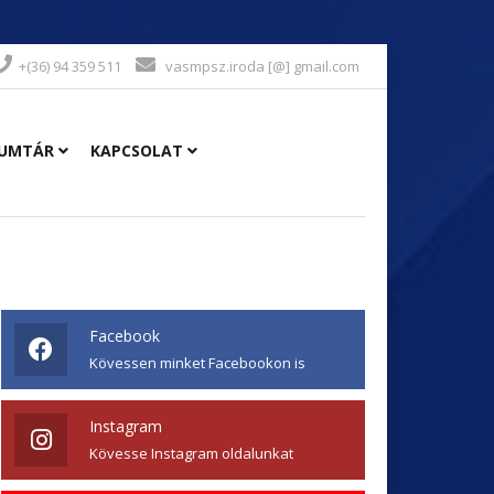
+(36) 94 359 511
vasmpsz.iroda [@] gmail.com
UMTÁR
KAPCSOLAT
Facebook
Kövessen minket Facebookon is
Instagram
Kövesse Instagram oldalunkat