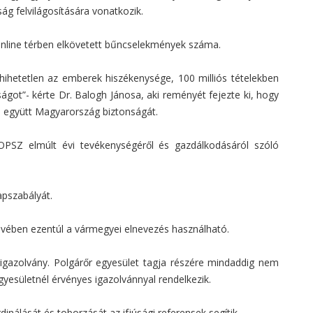
ág felvilágosítására vonatkozik.
nline térben elkövetett bűncselekmények száma.
hetetlen az emberek hiszékenysége, 100 milliós tételekben
ságot”- kérte Dr. Balogh Jánosa, aki reményét fejezte ki, hogy
l együtt Magyarország biztonságát.
OPSZ elmúlt évi tevékenységéről és gazdálkodásáról szóló
pszabályát.
vében ezentúl a vármegyei elnevezés használható.
igazolvány. Polgárőr egyesület tagja részére mindaddig nem
yesületnél érvényes igazolvánnyal rendelkezik.
dinálását és toborzását az ifjúsági referensek segítik.