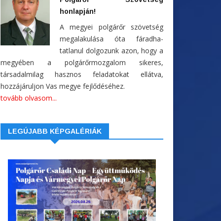
honlapján!
A megyei polgárőr szövetség
megalakulása óta fáradha-
tatlanul dolgozunk azon, hogy a
megyében a polgárőrmozgalom sikeres,
társadalmilag hasznos feladatokat ellátva,
hozzájáruljon Vas megye fejlődéséhez.
tovább olvasom...
LEGÚJABB KÉPGALÉRIÁK