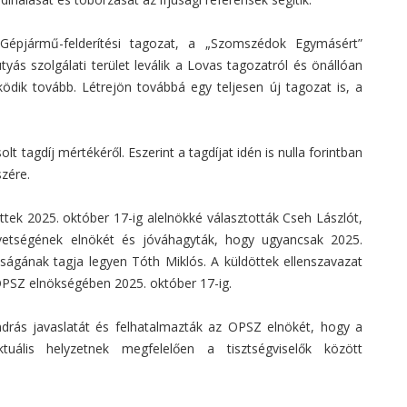
Gépjármű-felderítési tagozat, a „Szomszédok Egymásért”
ás szolgálati terület leválik a Lovas tagozatról és önállóan
ködik tovább. Létrejön továbbá egy teljesen új tagozat is, a
lt tagdíj mértékéről. Eszerint a tagdíjat idén is nulla forintban
zére.
öttek 2025. október 17-ig alelnökké választották Cseh Lászlót,
vetségének elnökét és jóváhagyták, hogy ugyancsak 2025.
tságának tagja legyen Tóth Miklós. A küldöttek ellenszavazat
OPSZ elnökségében 2025. október 17-ig.
drás javaslatát és felhatalmazták az OPSZ elnökét, hogy a
ktuális helyzetnek megfelelően a tisztségviselők között