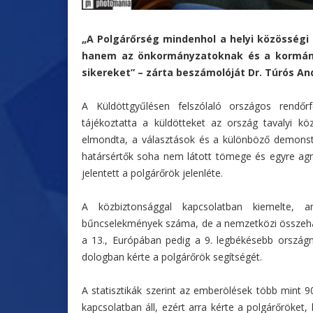
„A Polgárőrség mindenhol a helyi közösségi
hanem az önkormányzatoknak és a kormányz
sikereket” – zárta beszámolóját Dr. Túrós An
A Küldöttgyűlésen felszólaló országos rendő
tájékoztatta a küldötteket az ország tavalyi köz
elmondta, a választások és a különböző demonstrá
határsértők soha nem látott tömege és egyre agre
jelentett a polgárőrök jelenléte.
A közbiztonsággal kapcsolatban kiemelte, a
bűncselekmények száma, de a nemzetközi összehaso
a 13., Európában pedig a 9. legbékésebb ország
dologban kérte a polgárőrök segítségét.
A statisztikák szerint az emberölések több mint 9
kapcsolatban áll, ezért arra kérte a polgárőröke