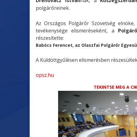
Drenovácz István
nak, a
Kőszegszerda
polgárőreinek.
Az Országos Polgárőr Szövetség elnöke
tevékenysége
elismeréseként, a
Polgár
részesítette:
Babócs Ferencet, az Olaszfai Polgárőr Egyesü
A Küldöttgyűlésen elismerésben részesülte
opsz.hu
TEKINTSE MEG A C