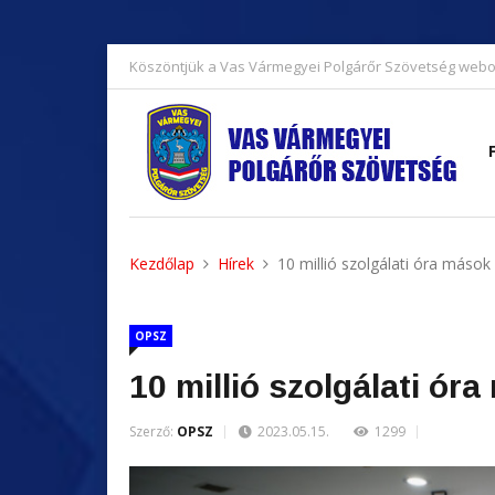
Köszöntjük a Vas Vármegyei Polgárőr Szövetség webo
Kezdőlap
Hírek
10 millió szolgálati óra mások
OPSZ
10 millió szolgálati ór
Szerző:
OPSZ
2023.05.15.
1299