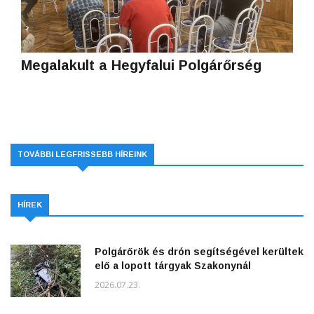
Megalakult a Hegyfalui Polgárőrség
TOVÁBBI LEGFRISSEBB HÍREINK
HÍREK
Polgárőrök és drón segítségével kerültek
elő a lopott tárgyak Szakonynál
2026.07.23.