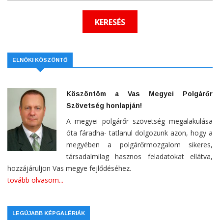
ELNÖKI KÖSZÖNTŐ
Köszöntöm a Vas Megyei Polgárőr
Szövetség honlapján!
A megyei polgárőr szövetség megalakulása
óta fáradha- tatlanul dolgozunk azon, hogy a
megyében a polgárőrmozgalom sikeres,
társadalmilag hasznos feladatokat ellátva,
hozzájáruljon Vas megye fejlődéséhez.
tovább olvasom...
LEGÚJABB KÉPGALÉRIÁK