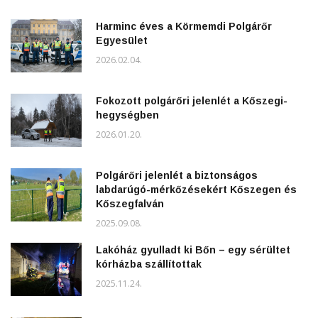
Harminc éves a Körmemdi Polgárőr
Egyesület
2026.02.04.
Fokozott polgárőri jelenlét a Kőszegi-
hegységben
2026.01.20.
Polgárőri jelenlét a biztonságos
labdarúgó-mérkőzésekért Kőszegen és
Kőszegfalván
2025.09.08.
Lakóház gyulladt ki Bőn – egy sérültet
kórházba szállítottak
2025.11.24.