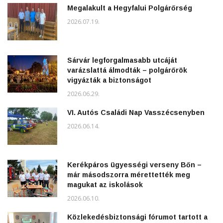
Megalakult a Hegyfalui Polgárőrség
2026.07.19.
Sárvár legforgalmasabb utcáját
varázslattá álmodták – polgárőrök
vigyázták a biztonságot
2026.06.29.
VI. Autós Családi Nap Vasszécsenyben
2026.06.14.
Kerékpáros ügyességi verseny Bőn –
már másodszorra mérettették meg
magukat az iskolások
2026.06.10.
Közlekedésbiztonsági fórumot tartott a