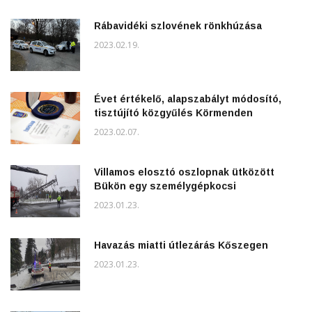
Rábavidéki szlovének rönkhúzása
2023.02.19.
Évet értékelő, alapszabályt módosító,
tisztújító közgyűlés Körmenden
2023.02.07.
Villamos elosztó oszlopnak ütközött
Bükön egy személygépkocsi
2023.01.23.
Havazás miatti útlezárás Kőszegen
2023.01.23.