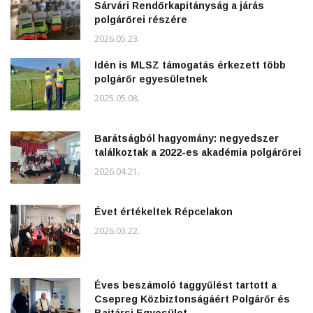
Sárvári Rendőrkapitányság a járás
polgárőrei részére
2026.05.23.
Idén is MLSZ támogatás érkezett több
polgárőr egyesületnek
2025.05.08.
Barátságból hagyomány: negyedszer
találkoztak a 2022-es akadémia polgárőrei
2026.04.21.
Évet értékeltek Répcelakon
2026.03.22.
Éves beszámoló taggyűlést tartott a
Csepreg Közbiztonságáért Polgárőr és