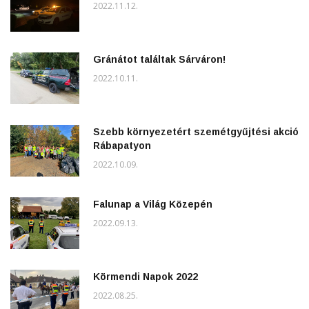
2022.11.12.
Gránátot találtak Sárváron!
2022.10.11.
Szebb környezetért szemétgyűjtési akció
Rábapatyon
2022.10.09.
Falunap a Világ Közepén
2022.09.13.
Körmendi Napok 2022
2022.08.25.