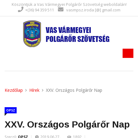
Köszöntjük a Vas Vármegyei Polgárőr Szövetség weboldalán!
+(36) 94 359 511
vasmpsz.iroda [@] gmail.com
Kezdőlap
Hírek
XXV. Országos Polgárőr Nap
OPSZ
XXV. Országos Polgárőr Nap
Szerző:
OPSZ
2019.06.27.
1892