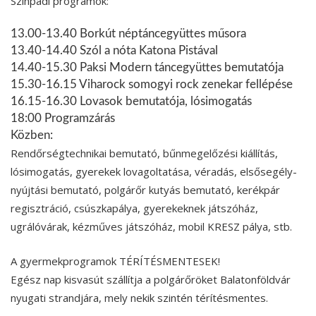
Színpadi programok:
13.00-13.40 Borkút néptáncegyüttes műsora
13.40-14.40 Szól a nóta Katona Pistával
14.40-15.30 Paksi Modern táncegyüttes bemutatója
15.30-16.15 Viharock somogyi rock zenekar fellépése
16.15-16.30 Lovasok bemutatója, lósimogatás
18:00 Programzárás
Közben:
Rendőrségtechnikai bemutató, bűnmegelőzési kiállítás,
lósimogatás, gyerekek lovagoltatása, véradás, elsősegély-
nyújtási bemutató, polgárőr kutyás bemutató, kerékpár
regisztráció, csúszkapálya, gyerekeknek játszóház,
ugrálóvárak, kézműves játszóház, mobil KRESZ pálya, stb.
A gyermekprogramok TÉRÍTÉSMENTESEK!
Egész nap kisvasút szállítja a polgárőröket Balatonföldvár
nyugati strandjára, mely nekik szintén térítésmentes.