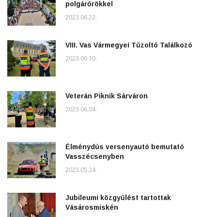
polgárőrökkel
2023.06.22.
VIII. Vas Vármegyei Tűzoltó Találkozó
2023.06.10.
Veterán Piknik Sárváron
2023.06.04.
Élménydús versenyautó bemutató
Vasszécsenyben
2023.05.24.
Jubileumi közgyűlést tartottak
Vásárosmiskén