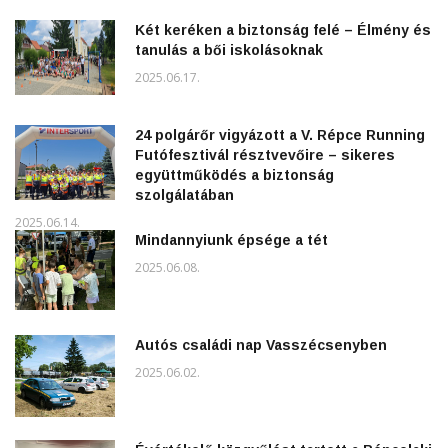
Két keréken a biztonság felé – Élmény és
tanulás a bői iskolásoknak
2025.06.17.
24 polgárőr vigyázott a V. Répce Running
Futófesztivál résztvevőire – sikeres
együttműködés a biztonság
szolgálatában
2025.06.14.
Mindannyiunk épsége a tét
2025.06.08.
Autós családi nap Vasszécsenyben
2025.06.02.