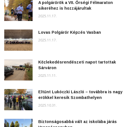
A polgárőrök a VII. Őrségi Félmaraton
sikeréhez is hozzájárultak
2025.11.17.
Lovas Polgárőr Képzés Vasban
2025.11.17.
Közlekedésrendészeti napot tartottak
Sárváron
2025.11.11.
Eltűnt Lukóczki László – továbbra is nagy
erőkkel keresik Szombathelyen
2025.10.31.
Biztonságosabbá vált az iskolába járás