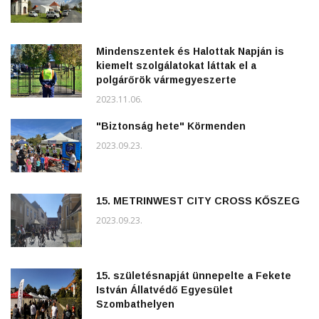
Mindenszentek és Halottak Napján is
kiemelt szolgálatokat láttak el a
polgárőrök vármegyeszerte
2023.11.06.
"Biztonság hete" Körmenden
2023.09.23.
15. METRINWEST CITY CROSS KŐSZEG
2023.09.23.
15. születésnapját ünnepelte a Fekete
István Állatvédő Egyesület
Szombathelyen