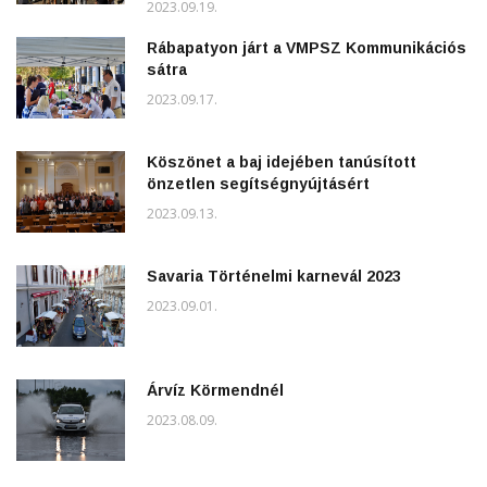
2023.09.19.
Rábapatyon járt a VMPSZ Kommunikációs
sátra
2023.09.17.
Köszönet a baj idejében tanúsított
önzetlen segítségnyújtásért
2023.09.13.
Savaria Történelmi karnevál 2023
2023.09.01.
Árvíz Körmendnél
2023.08.09.