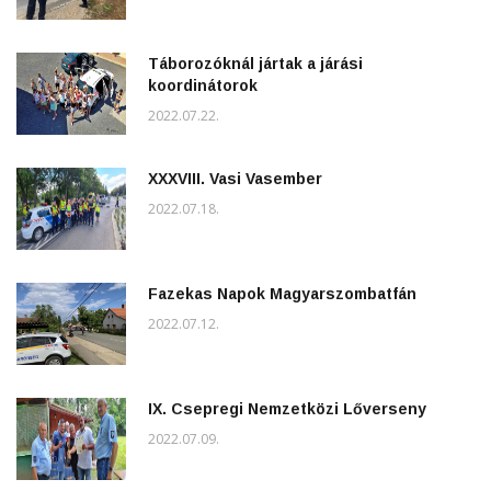
Táborozóknál jártak a járási
koordinátorok
2022.07.22.
XXXVIII. Vasi Vasember
2022.07.18.
Fazekas Napok Magyarszombatfán
2022.07.12.
IX. Csepregi Nemzetközi Lőverseny
2022.07.09.