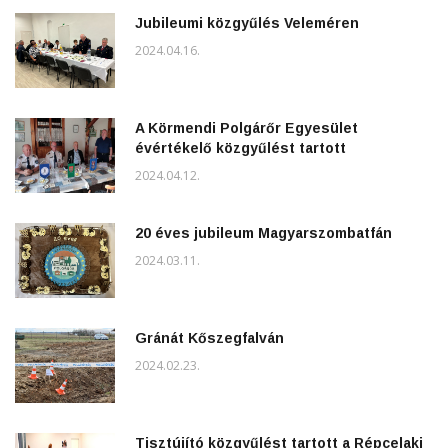
Jubileumi közgyűlés Veleméren
2024.04.16.
A Körmendi Polgárőr Egyesület
évértékelő közgyűlést tartott
2024.04.12.
20 éves jubileum Magyarszombatfán
2024.03.11.
Gránát Kőszegfalván
2024.02.23.
Tisztújító közgyűlést tartott a Répcelaki