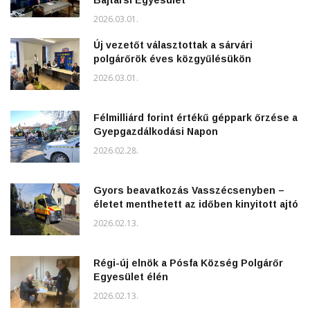
Bajtársi Egyesület
2026.03.01.
Új vezetőt választottak a sárvári
polgárőrök éves közgyűlésükön
2026.03.01.
Félmilliárd forint értékű géppark őrzése a
Gyepgazdálkodási Napon
2026.02.28.
Gyors beavatkozás Vasszécsenyben –
életet menthetett az időben kinyitott ajtó
2026.02.13.
Régi-új elnök a Pósfa Község Polgárőr
Egyesület élén
2026.02.13.