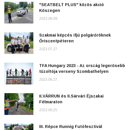
"SEATBELT PLUS" közös akció
Kőszegen
2023.08.09.
Szakmai képzés ifjú polgárőröknek
Őriszentpéteren
2023.07.27.
TFA Hungary 2023 - Az ország legerősebb
tűzoltója verseny Szombathelyen
2023.06.27.
II.VÁRRUN és II.Sárvári Éjszakai
Félmaraton
2023.06.25.
III. Répce Runnig Futófesztivál