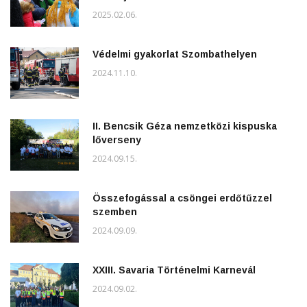
2025.02.06.
Védelmi gyakorlat Szombathelyen
2024.11.10.
II. Bencsik Géza nemzetközi kispuska
lőverseny
2024.09.15.
Összefogással a csöngei erdőtűzzel
szemben
2024.09.09.
XXIII. Savaria Történelmi Karnevál
2024.09.02.