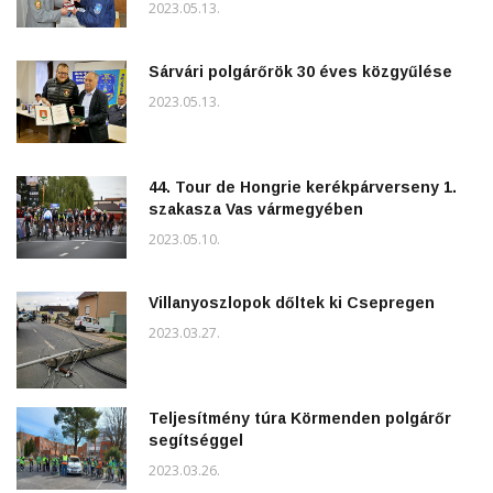
2023.05.13.
Sárvári polgárőrök 30 éves közgyűlése
2023.05.13.
44. Tour de Hongrie kerékpárverseny 1.
szakasza Vas vármegyében
2023.05.10.
Villanyoszlopok dőltek ki Csepregen
2023.03.27.
Teljesítmény túra Körmenden polgárőr
segítséggel
2023.03.26.