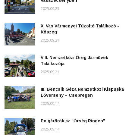
Vasszécsenyben
2025.09.25.
X. Vas Vármegyei Tűzoltó Találkozó -
Kőszeg
2025.09.21.
VIII. Nemzetközi Öreg Járművek
Találkozója
2025.09.21.
III. Bencsik Géza Nemzetközi Kispuska
Lőverseny – Csepregen
2025.09.14.
Polgárőrök az “Őrség Ringen”
2025.09.14.