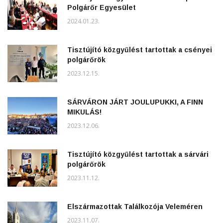
Polgárőr Egyesület
2024.01.23.
Tisztújító közgyűlést tartottak a csényei
polgárőrök
2023.12.15.
SÁRVÁRON JÁRT JOULUPUKKI, A FINN
MIKULÁS!
2023.12.06.
Tisztújító közgyűlést tartottak a sárvári
polgárőrök
2023.11.12.
Elszármazottak Találkozója Veleméren
2023.11.07.