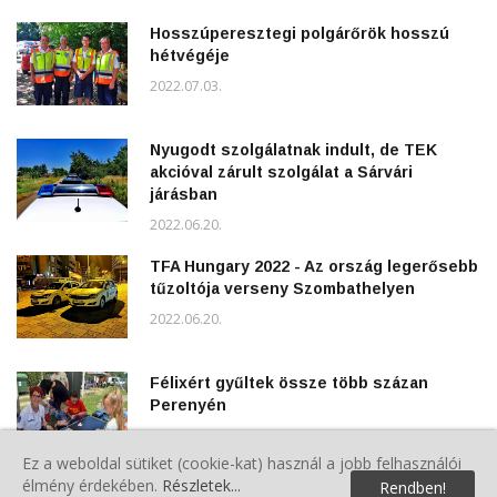
Hosszúperesztegi polgárőrök hosszú
hétvégéje
2022.07.03.
Nyugodt szolgálatnak indult, de TEK
akcióval zárult szolgálat a Sárvári
járásban
2022.06.20.
TFA Hungary 2022 - Az ország legerősebb
tűzoltója verseny Szombathelyen
2022.06.20.
Félixért gyűltek össze több százan
Perenyén
2022.06.13.
Ez a weboldal sütiket (cookie-kat) használ a jobb felhasználói
élmény érdekében.
Részletek...
Rendben!