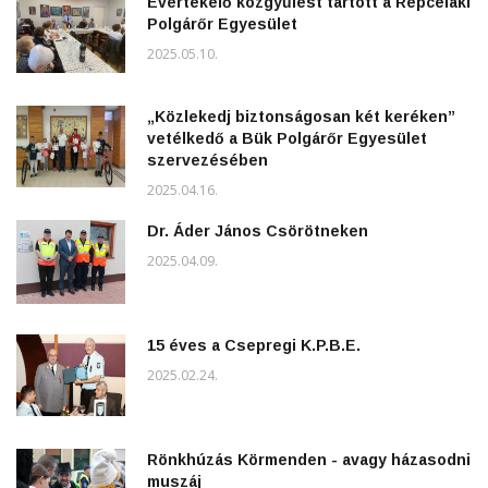
Évértékelő közgyűlést tartott a Répcelaki
Polgárőr Egyesület
2025.05.10.
„Közlekedj biztonságosan két keréken”
vetélkedő a Bük Polgárőr Egyesület
szervezésében
2025.04.16.
Dr. Áder János Csörötneken
2025.04.09.
15 éves a Csepregi K.P.B.E.
2025.02.24.
Rönkhúzás Körmenden - avagy házasodni
muszáj