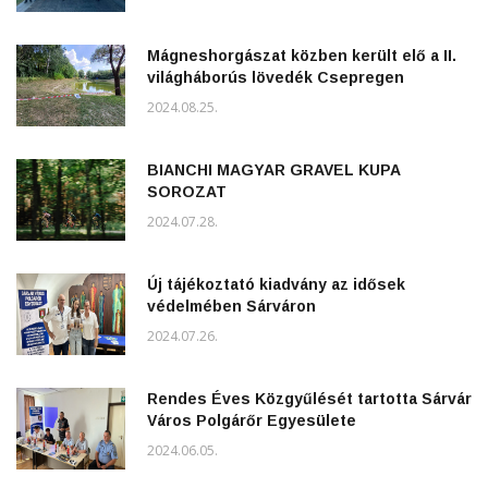
Mágneshorgászat közben került elő a II.
világháborús lövedék Csepregen
2024.08.25.
BIANCHI MAGYAR GRAVEL KUPA
SOROZAT
2024.07.28.
Új tájékoztató kiadvány az idősek
védelmében Sárváron
2024.07.26.
Rendes Éves Közgyűlését tartotta Sárvár
Város Polgárőr Egyesülete
2024.06.05.