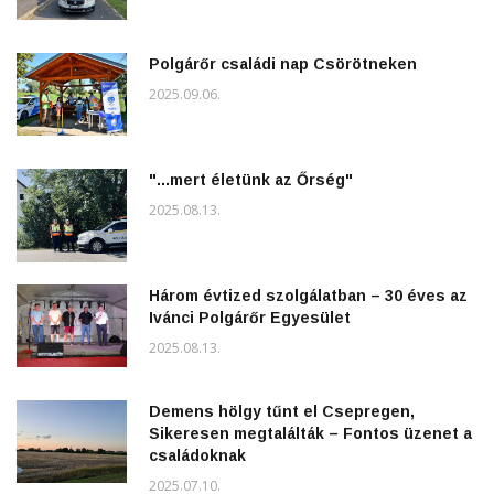
Polgárőr családi nap Csörötneken
2025.09.06.
"...mert életünk az Őrség"
2025.08.13.
Három évtized szolgálatban – 30 éves az
Ivánci Polgárőr Egyesület
2025.08.13.
Demens hölgy tűnt el Csepregen,
Sikeresen megtalálták – Fontos üzenet a
családoknak
2025.07.10.