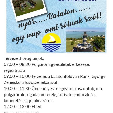
Tervezett programok:
07.00 – 08.30 Polgárőr Egyesületek érkezése,
regisztráció
09.00 – 10.00 Térzene, a balatonföldvári Ránki György
Zeneiskola fúvószenekarával
10.00 – 11.30 Ünnepélyes megnyitó, köszöntők, ifjú
polgárőrök fogadalomtétele, főtisztelendői áldás,
kitüntetések, jutalmazások.
12.00 – 13.00 Ebéd