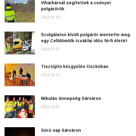
Viharkárnál segítettek a csényei
polgárőrök
2023.01.15.
Szolgálaton kívüli polgárőr mentette meg
egy Celldömölk-Izsákfai idős férfi életét
2023.01.07.
Tisztújító közgyűlés Oszkóban
2022.12.17.
Mikulás ünnepség Sárváron
2022.12.07.
Sűrű nap Sárváron