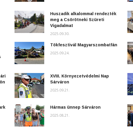
Huszadik alkalommal rendezték
meg a Csörötneki Szüreti
Vigadalmat
2025.09.30.
Tökfesztivál Magyarszombatfán
2025.09.24.
s
ári
XVIII. Környezetvédelmi Nap
kön
Sárváron
2025.09.21.
ark
Hármas ünnep Sárváron
2025.08.21.