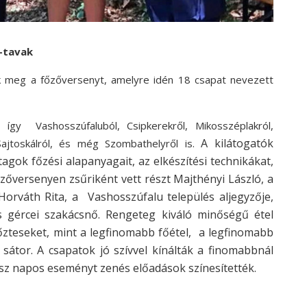
i-tavak
ték meg a főzőversenyt, amelyre idén 18 csapat nevezett
 így Vashosszúfaluból, Csipkerekről, Mikosszéplakról,
A kilátogatók
Sajtoskálról, és még Szombathelyről is.
agok főzési alapanyagait, az elkészítési technikákat,
őzőversenyen zsűriként vett részt Majthényi László, a
rváth Rita, a Vashosszúfalu település aljegyzője,
s gércei szakácsnő.
Rengeteg kiváló minőségű étel
őzteseket, mint a legfinomabb főétel, a legfinomabb
b sátor.
A csapatok jó szívvel kínálták a finomabbnál
ész napos eseményt zenés előadások színesítették.