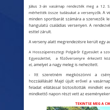
Július 3-án vasárnap rendezték meg a 12. Sz
A v
mérhették össze tudásukat a versenyzők.
minden sportbarát számára a szervezők leh
hangulatú családias versenyen. A rendezvé
esttel zárult.
A verseny alatt megrendezésre került egy au
A Hosszúperesztegi Polgárőr Egyesület a sz
Egyesülettel, a főzőversenyre érkezett köze
amelyet a nagy meleg is nehezített.
el,
- Itt szeretném megköszönni a csény
hozzáállását!
Majd újult erővel a vasárna
feladat ellátással biztosították mindkét
mindkettő napon részt vett az eseményeken
TEKINTSE MEG A C