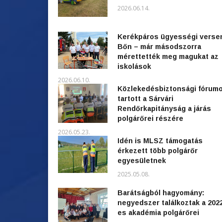
2026.06.14.
Kerékpáros ügyességi verse
Bőn – már másodszorra
mérettették meg magukat az
iskolások
2026.06.10.
Közlekedésbiztonsági fórum
tartott a Sárvári
Rendőrkapitányság a járás
polgárőrei részére
2026.05.23.
Idén is MLSZ támogatás
érkezett több polgárőr
egyesületnek
2025.05.08.
Barátságból hagyomány:
negyedszer találkoztak a 202
es akadémia polgárőrei