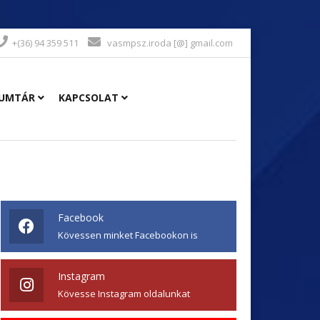
+(36) 94 359 511
vasmpsz.iroda [@] gmail.com
UMTÁR
KAPCSOLAT
Facebook
Kövessen minket Facebookon is
Instagram
Kövesse Instagram oldalunkat