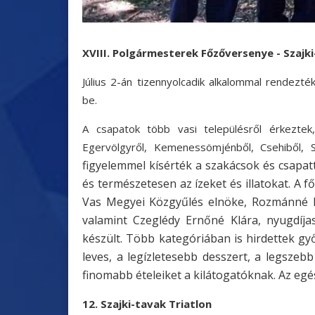
XVIII. Polgármesterek Főzőversenye - Szajk
Július 2-án tizennyolcadik alkalommal rendez
be.
A csapatok több vasi településről érkeztek,
Egervölgyről, Kemenessömjénből, Csehiből, 
figyelemmel kísérték a szakácsok és csapatt
és természetesen az ízeket és illatokat.
A f
Vas Megyei Közgyűlés elnöke, Rozmánné Ho
valamint Czeglédy Ernőné Klára, nyugdíja
készült. Több kategóriában is hirdettek gy
leves, a legízletesebb desszert, a legszeb
finomabb ételeiket a kilátogatóknak. Az eg
12. Szajki-tavak Triatlon