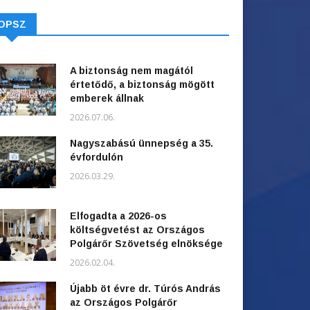
OPSZ
A biztonság nem magától
értetődő, a biztonság mögött
emberek állnak
2026.07.06.
Nagyszabású ünnepség a 35.
évfordulón
2026.03.29.
Elfogadta a 2026-os
költségvetést az Országos
Polgárőr Szövetség elnöksége
2026.02.04.
Újabb öt évre dr. Túrós András
az Országos Polgárőr