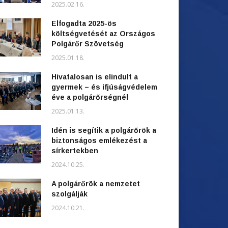
2025.02.16.
Elfogadta 2025-ös
költségvetését az Országos
Polgárőr Szövetség
2025.01.18.
Hivatalosan is elindult a
gyermek – és ifjúságvédelem
éve a polgárőrségnél
2025.01.13.
Idén is segítik a polgárőrök a
biztonságos emlékezést a
sírkertekben
2024.10.25.
A polgárőrök a nemzetet
szolgálják
2024.10.21.