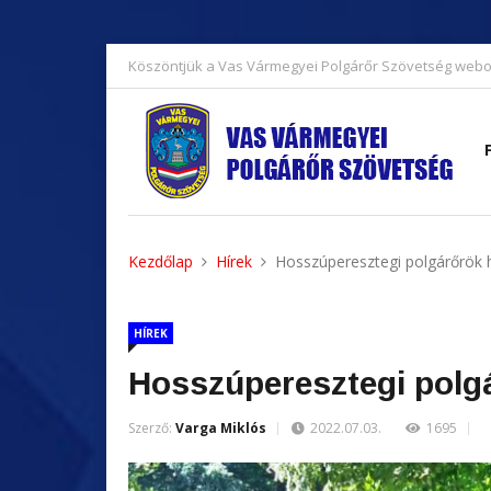
Köszöntjük a Vas Vármegyei Polgárőr Szövetség webo
Kezdőlap
Hírek
Hosszúperesztegi polgárőrök 
HÍREK
Hosszúperesztegi polg
Szerző:
Varga Miklós
2022.07.03.
1695