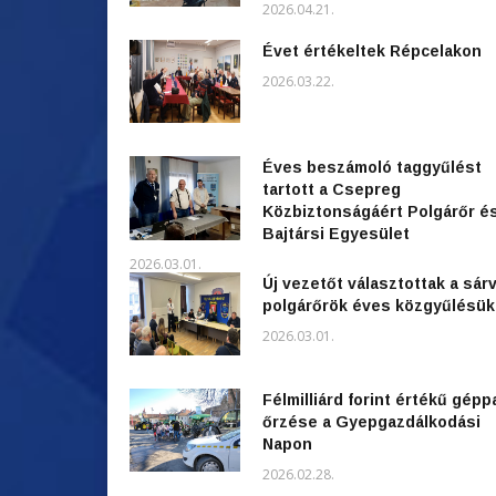
2026.04.21.
Évet értékeltek Répcelakon
2026.03.22.
Éves beszámoló taggyűlést
tartott a Csepreg
Közbiztonságáért Polgárőr é
Bajtársi Egyesület
2026.03.01.
Új vezetőt választottak a sárv
polgárőrök éves közgyűlésü
2026.03.01.
Félmilliárd forint értékű gépp
őrzése a Gyepgazdálkodási
Napon
2026.02.28.