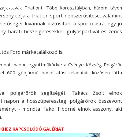
ajki-tavak Triatlont. Több korosztályban, három távon
erseny célja a triatlon sport népszerűsítése, valamint
etőséget kívánnak biztosítani a sportolásra,
egy jó
ny baráti beszélgetésekkel, gulyáspartival és zenés
tós Ford márkatalálkozó is.
ombati napon együttműködve a Csénye Község Polgárőr
l 600 gépjármű parkoltatási feladatait közösen látta
ei polgárőrök segítségét, Takács Zsolt elnök
pi napon a hosszúperesztegi polgárőrök összevont
 eseményt - mondta Takó Tiborné elnök asszony, aki
.
IKKHEZ KAPCSOLÓDÓ GALÉRIÁT