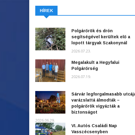
HÍREK
Polgárőrök és drón
segítségével kerültek elő a
lopott tárgyak Szakonynál
2026.07.23.
Megalakult a Hegyfalui
Polgárőrség
2026.07.19.
Sárvár legforgalmasabb utcáj
varázslattá álmodták –
polgárőrök vigyázták a
biztonságot
2026.06.29.
VI. Autós Családi Nap
Vasszécsenyben