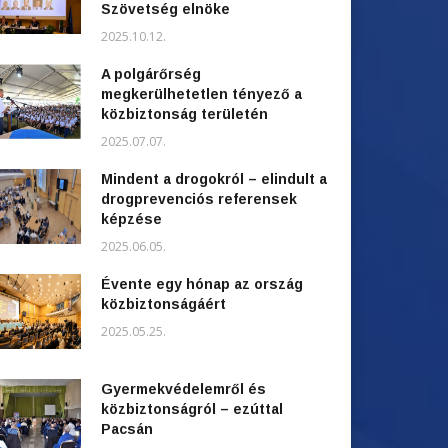
Szövetség elnöke
2025.10.12.
A polgárőrség
megkerülhetetlen tényező a
közbiztonság területén
2025.07.07.
Mindent a drogokról – elindult a
drogprevenciós referensek
képzése
2025.06.05.
Évente egy hónap az ország
közbiztonságáért
2025.05.25.
Gyermekvédelemről és
közbiztonságról – ezúttal
Pacsán