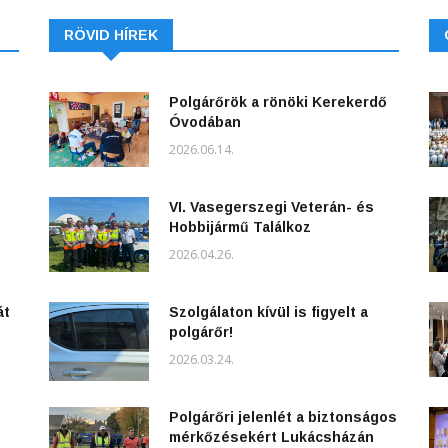
RÖVID HÍREK
Polgárőrök a rönöki Kerekerdő
Óvodában
2026.06.14.
VI. Vasegerszegi Veterán- és
Hobbijármű Találkoz
2026.04.26.
át
Szolgálaton kívül is figyelt a
polgárőr!
2026.03.24.
Polgárőri jelenlét a biztonságos
mérkőzésekért Lukácsházán