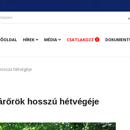
ldalán!
FŐOLDAL
HÍREK
MÉDIA
CSATLAKOZZ
DOKUMENT
hosszú hétvégéje
árőrök hosszú hétvégéje