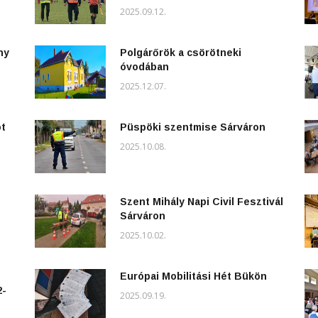
2025.09.12.
ny
Polgárőrök a csörötneki
óvodában
2025.12.07.
ot
Püspöki szentmise Sárváron
2025.10.08.
Szent Mihály Napi Civil Fesztivál
Sárváron
2025.10.02.
Európai Mobilitási Hét Bükön
2-
2025.09.19.