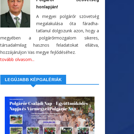
honlapján!
A megyei polgárőr szövetség
megalakulása óta fáradha-
tatlanul dolgozunk azon, hogy a
megyében a polgárőrmozgalom sikeres,
társadalmilag hasznos feladatokat ellátva,
hozzájáruljon Vas megye fejlődéséhez.
tovább olvasom...
LEGÚJABB KÉPGALÉRIÁK