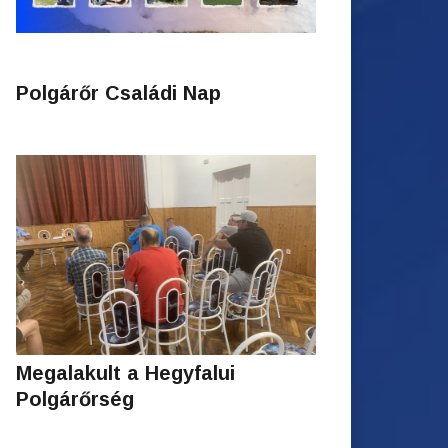
Polgárőr Családi Nap
Megalakult a Hegyfalui
Polgárőrség