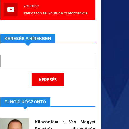
Youtube
Iratkozzon fel Youtube csatornánkra
KERESÉS A HÍREKBEN
ELNÖKI KÖSZÖNTŐ
Köszöntöm a Vas Megyei
Polgárőr Szövetség