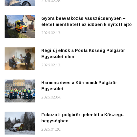
2026.02.28.
Gyors beavatkozás Vasszécsenyben –
életet menthetett az időben kinyitott ajtó
2026.02.13.
Régi-új elnök a Pósfa Község Polgárőr
Egyesület élén
2026.02.13.
Harminc éves a Körmemdi Polgárőr
Egyesület
2026.02.04.
Fokozott polgárőri jelenlét a Kőszegi-
hegységben
2026.01.20.