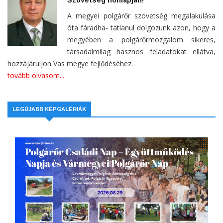
A megyei polgárőr szövetség megalakulása
óta fáradha- tatlanul dolgozunk azon, hogy a
megyében a polgárőrmozgalom sikeres,
társadalmilag hasznos feladatokat ellátva,
hozzájáruljon Vas megye fejlődéséhez.
tovább olvasom...
LEGÚJABB KÉPGALÉRIÁK