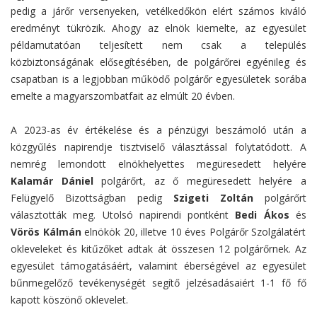
pedig a járőr versenyeken, vetélkedőkön elért számos kiváló
eredményt tükrözik. Ahogy az elnök kiemelte, az egyesület
példamutatóan teljesített nem csak a település
közbiztonságának elősegítésében, de polgárőrei egyénileg és
csapatban is a legjobban működő polgárőr egyesületek sorába
emelte a magyarszombatfait az elmúlt 20 évben.
A 2023-as év értékelése és a pénzügyi beszámoló után a
közgyűlés napirendje tisztviselő választással folytatódott. A
nemrég lemondott elnökhelyettes megüresedett helyére
Kalamár Dániel
polgárőrt, az ő megüresedett helyére a
Felügyelő Bizottságban pedig
Szigeti Zoltán
polgárőrt
választották meg. Utolsó napirendi pontként
Bedi Ákos
és
Vörös Kálmán
elnökök 20, illetve 10 éves Polgárőr Szolgálatért
okleveleket és kitűzőket adtak át összesen 12 polgárőrnek. Az
egyesület támogatásáért, valamint éberségével az egyesület
bűnmegelőző tevékenységét segítő jelzésadásaiért 1-1 fő fő
kapott köszönő oklevelet.