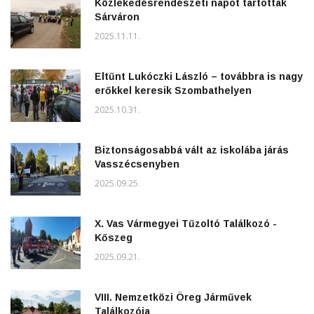
Közlekedésrendészeti napot tartottak
Sárváron
2025.11.11.
Eltűnt Lukóczki László – továbbra is nagy
erőkkel keresik Szombathelyen
2025.10.31.
Biztonságosabbá vált az iskolába járás
Vasszécsenyben
2025.09.25.
X. Vas Vármegyei Tűzoltó Találkozó -
Kőszeg
2025.09.21.
VIII. Nemzetközi Öreg Járművek
Találkozója