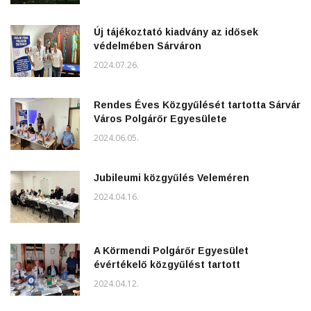
Új tájékoztató kiadvány az idősek
védelmében Sárváron
2024.07.26.
Rendes Éves Közgyűlését tartotta Sárvár
Város Polgárőr Egyesülete
2024.06.05.
Jubileumi közgyűlés Veleméren
2024.04.16.
A Körmendi Polgárőr Egyesület
évértékelő közgyűlést tartott
2024.04.12.