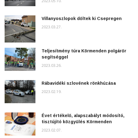
2023.05.10.
Villanyoszlopok dőltek ki Csepregen
2023.03.27.
Teljesítmény túra Körmenden polgárőr
segítséggel
2023.03.26.
Rábavidéki szlovének rönkhúzása
2023.02.19.
Évet értékelő, alapszabályt módosító,
tisztújító közgyűlés Körmenden
2023.02.07.