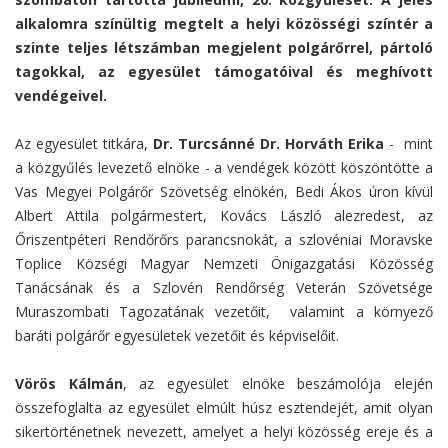
alkalomra színültig megtelt a helyi közösségi színtér a
szinte teljes létszámban megjelent polgárőrrel, pártoló
tagokkal, az egyesület támogatóival és meghívott
vendégeivel.
Az egyesület titkára,
Dr. Turcsánné Dr. Horváth Erika
- mint
a közgyűlés levezető elnöke - a vendégek között köszöntötte a
Vas Megyei Polgárőr Szövetség elnökén, Bedi Ákos úron kívül
Albert Attila polgármestert, Kovács László alezredest, az
Őriszentpéteri Rendőrőrs parancsnokát, a szlovéniai Moravske
Toplice Községi Magyar Nemzeti Önigazgatási Közösség
Tanácsának és a Szlovén Rendőrség Veterán Szövetsége
Muraszombati Tagozatának vezetőit, valamint a környező
baráti polgárőr egyesületek vezetőit és képviselőit.
Vörös Kálmán
, az egyesület elnöke beszámolója elején
összefoglalta az egyesület elmúlt húsz esztendejét, amit olyan
sikertörténetnek nevezett, amelyet a helyi közösség ereje és a