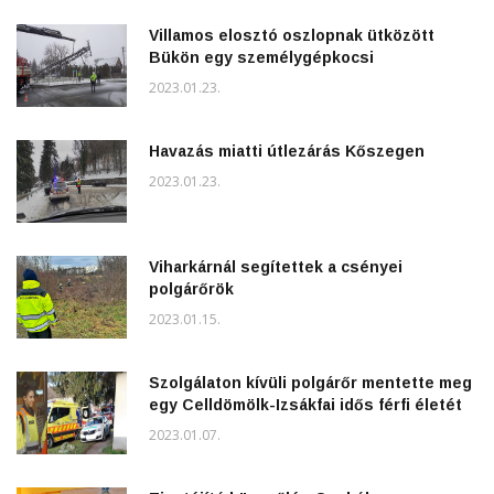
Villamos elosztó oszlopnak ütközött
Bükön egy személygépkocsi
2023.01.23.
Havazás miatti útlezárás Kőszegen
2023.01.23.
Viharkárnál segítettek a csényei
polgárőrök
2023.01.15.
Szolgálaton kívüli polgárőr mentette meg
egy Celldömölk-Izsákfai idős férfi életét
2023.01.07.