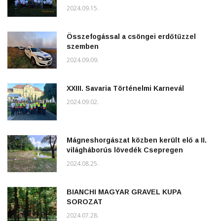
2024.09.15.
Összefogással a csöngei erdőtűzzel
szemben
2024.09.09.
XXIII. Savaria Történelmi Karnevál
2024.09.02.
Mágneshorgászat közben került elő a II.
világháborús lövedék Csepregen
2024.08.25.
BIANCHI MAGYAR GRAVEL KUPA
SOROZAT
2024.07.28.