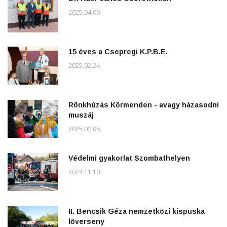
2025.04.09.
15 éves a Csepregi K.P.B.E.
2025.02.24.
Rönkhúzás Körmenden - avagy házasodni
muszáj
2025.02.06.
Védelmi gyakorlat Szombathelyen
2024.11.10.
II. Bencsik Géza nemzetközi kispuska
lőverseny