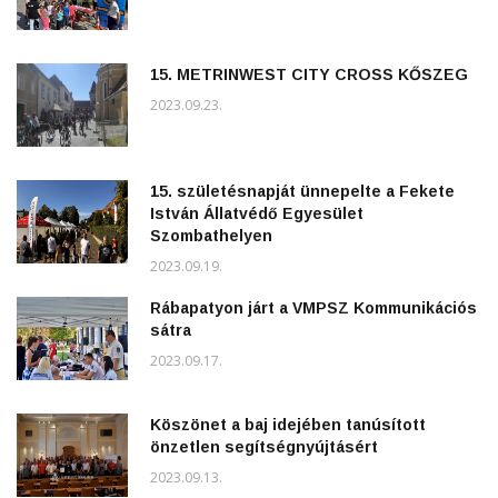
15. METRINWEST CITY CROSS KŐSZEG
2023.09.23.
15. születésnapját ünnepelte a Fekete
István Állatvédő Egyesület
Szombathelyen
2023.09.19.
Rábapatyon járt a VMPSZ Kommunikációs
sátra
2023.09.17.
Köszönet a baj idejében tanúsított
önzetlen segítségnyújtásért
2023.09.13.