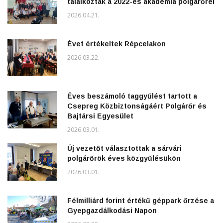
találkoztak a 2022-es akadémia polgárőrei
2026.04.21.
Évet értékeltek Répcelakon
2026.03.22.
Éves beszámoló taggyűlést tartott a
Csepreg Közbiztonságáért Polgárőr és
Bajtársi Egyesület
2026.03.01.
Új vezetőt választottak a sárvári
polgárőrök éves közgyűlésükön
2026.03.01.
Félmilliárd forint értékű géppark őrzése a
Gyepgazdálkodási Napon