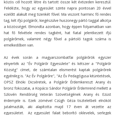
közös cél hozott létre és tartott össze két évtizeden keresztül.
Felidézte, hogy az egyesület szinte napra pontosan 20 évvel
ezelőtt alakult meg tizenkét fővel. Ma viszont harminc fő rendes
tag, két ifjú polgárőr, kiegészülve huszonegy pártó taggal alkotja
a közösséget. Elmondta azonban, hogy éppen folyamatban van
hat fő felvétele rendes tagként, hat fiatal jelentkezett ifjú
polgárőrnek, valamint négy fővel a pártoló tagok száma is
emelkedőben van.
Az évek során a magyarszombatfai polgárőrök egyszer
elnyerték az "Év Polgárőr Egyesülete" és kétszer a "Polgárőr
Község" címet, de számtalan elismerést kaptak polgárőreik
egyénileg is. "Az Év Polgárőre", "Az Év Pedagógusa kitüntetések,
OPSZ Elnöki Dicséretek, a Polgárőr Érdemkereszt Arany és
bronz fokozatai, a Kopácsi Sándor Polgárőr Érdemrend mellett a
Szlovén Rendőrség Veterán Szövetségének Arany és Ezüst
érdemjele is. Ezek zömével Czúgh Géza tiszteletbeli elnököt
jutalmazták, aki alapította majd 17 éven át vezette az
egyesületet. Az egyesület falait beborító oklevelek, serlegek