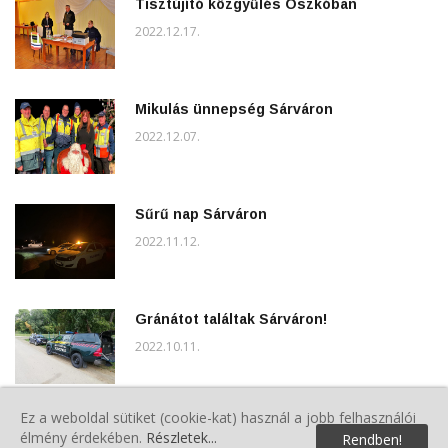
Tisztújító közgyűlés Oszkóban
2022.12.17.
Mikulás ünnepség Sárváron
2022.12.07.
Sűrű nap Sárváron
2022.11.12.
Gránátot találtak Sárváron!
2022.10.11.
Ez a weboldal sütiket (cookie-kat) használ a jobb felhasználói
Szebb környezetért szemétgyűjtési akció
élmény érdekében.
Részletek...
Rendben!
Rábapatyon