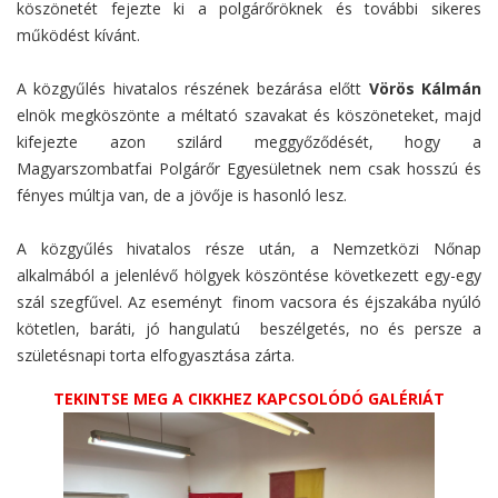
köszönetét fejezte ki a polgárőröknek és további sikeres
működést kívánt.
A közgyűlés hivatalos részének bezárása előtt
Vörös Kálmán
elnök megköszönte a méltató szavakat és köszöneteket, majd
kifejezte azon szilárd meggyőződését, hogy a
Magyarszombatfai Polgárőr Egyesületnek nem csak hosszú és
fényes múltja van, de a jövője is hasonló lesz.
A közgyűlés hivatalos része után, a Nemzetközi Nőnap
alkalmából a jelenlévő hölgyek köszöntése következett egy-egy
szál szegfűvel. Az eseményt finom vacsora és éjszakába nyúló
kötetlen, baráti, jó hangulatú beszélgetés, no és persze a
születésnapi torta elfogyasztása zárta.
TEKINTSE MEG A CIKKHEZ KAPCSOLÓDÓ GALÉRIÁT