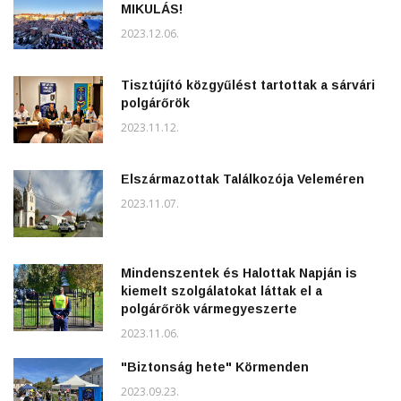
MIKULÁS!
2023.12.06.
Tisztújító közgyűlést tartottak a sárvári
polgárőrök
2023.11.12.
Elszármazottak Találkozója Veleméren
2023.11.07.
Mindenszentek és Halottak Napján is
kiemelt szolgálatokat láttak el a
polgárőrök vármegyeszerte
2023.11.06.
"Biztonság hete" Körmenden
2023.09.23.