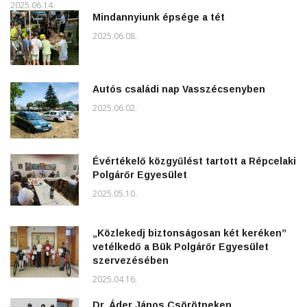
2025.06.14.
Mindannyiunk épsége a tét
2025.06.08.
Autós családi nap Vasszécsenyben
2025.06.02.
Évértékelő közgyűlést tartott a Répcelaki
Polgárőr Egyesület
2025.05.10.
„Közlekedj biztonságosan két keréken”
vetélkedő a Bük Polgárőr Egyesület
szervezésében
2025.04.16.
Dr. Áder János Csörötneken