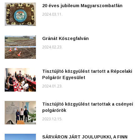
20 éves jubileum Magyarszombatfán
2024.03.11.
Gránát Kőszegfalván
2024.02.23.
Tisztújító közgyűlést tartott a Répcelaki
Polgárőr Egyesület
2024.01.23.
Tisztújító közgyűlést tartottak a csényei
polgárőrök
2023.12.15.
SÁRVÁRON JÁRT JOULUPUKKI, A FINN