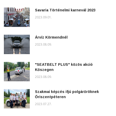
Savaria Történelmi karnevál 2023
2023.09.01.
Árvíz Körmendnél
2023.08.09.
"SEATBELT PLUS" közös akció
Kőszegen
2023.08.09.
Szakmai képzés ifjú polgárőröknek
Őriszentpéteren
2023.07.27.