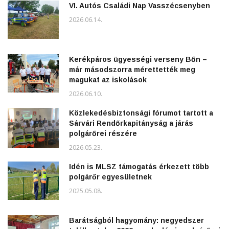
VI. Autós Családi Nap Vasszécsenyben
2026.06.14.
Kerékpáros ügyességi verseny Bőn –
már másodszorra mérettették meg
magukat az iskolások
2026.06.10.
Közlekedésbiztonsági fórumot tartott a
Sárvári Rendőrkapitányság a járás
polgárőrei részére
2026.05.23.
Idén is MLSZ támogatás érkezett több
polgárőr egyesületnek
2025.05.08.
Barátságból hagyomány: negyedszer