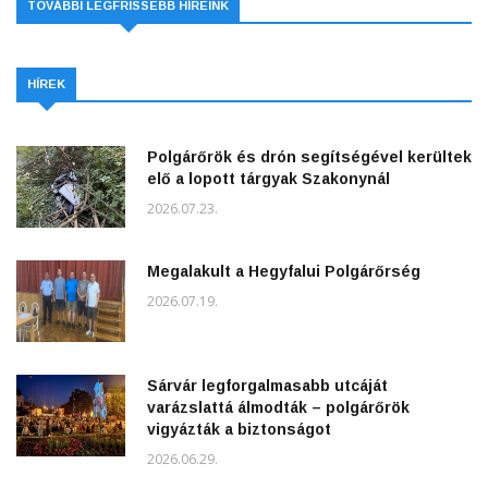
TOVÁBBI LEGFRISSEBB HÍREINK
HÍREK
Polgárőrök és drón segítségével kerültek
elő a lopott tárgyak Szakonynál
2026.07.23.
Megalakult a Hegyfalui Polgárőrség
2026.07.19.
Sárvár legforgalmasabb utcáját
varázslattá álmodták – polgárőrök
vigyázták a biztonságot
2026.06.29.