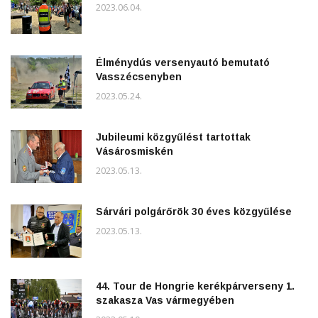
2023.06.04.
Élménydús versenyautó bemutató
Vasszécsenyben
2023.05.24.
Jubileumi közgyűlést tartottak
Vásárosmiskén
2023.05.13.
Sárvári polgárőrök 30 éves közgyűlése
2023.05.13.
44. Tour de Hongrie kerékpárverseny 1.
szakasza Vas vármegyében