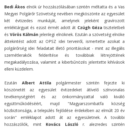
Bedi Ákos
elnök úr hozzászólásában szintén méltatta és a Vas
Megyei Polgárőr Szövetség nevében megköszönte az egyesület
két évtizedes munkáját, amelynek jeleként gravírozott
emléktárgyat és ezüst érmét adott át
Czúgh Géza
tiszteletbeli
és
Vörös Kálmán
jelenlegi elnöknek. Ezután a szövetség elnöke
áttekintést adott az OPSZ idei terveiről, ismertette azokat a
polgárőrség idei feladatait illető prioritásokat - mint az illegális
szemétlerakók felderítése és továbbiak létrejöttének
megakadályozása, valamint a kiberbűnözés jelentette kihívások
elleni küzdelem.
Ezután
Albert Attila
polgármester szintén fejezte ki
köszönetét az egyesület évtizedeket átívelő színvonalas
tevékenységéért és az önkormányzattal való kiváló
együttműködéséért, majd "Magyarszombatfa község
közbiztonsága, a település fejlődése érdekében az elmúlt 20 év
során" emléklapot adott át az egyesületnek. A további
hozzászólók, mint
Kovács László
r. alezredes szintén