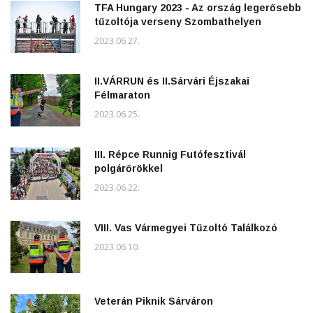
TFA Hungary 2023 - Az ország legerősebb
tűzoltója verseny Szombathelyen
2023.06.27.
II.VÁRRUN és II.Sárvári Éjszakai
Félmaraton
2023.06.25.
III. Répce Runnig Futófesztivál
polgárőrökkel
2023.06.22.
VIII. Vas Vármegyei Tűzoltó Találkozó
2023.06.10.
Veterán Piknik Sárváron