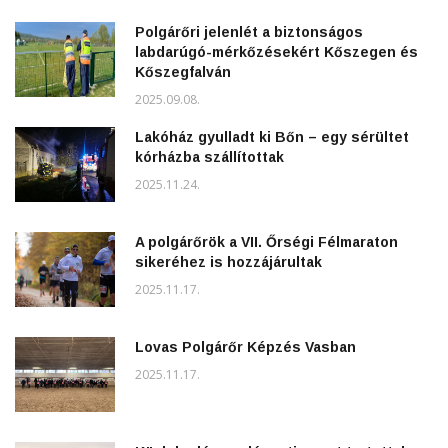
Polgárőri jelenlét a biztonságos
labdarúgó-mérkőzésekért Kőszegen és
Kőszegfalván
2025.09.08.
Lakóház gyulladt ki Bőn – egy sérültet
kórházba szállítottak
2025.11.24.
A polgárőrök a VII. Őrségi Félmaraton
sikeréhez is hozzájárultak
2025.11.17.
Lovas Polgárőr Képzés Vasban
2025.11.17.