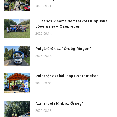
2025.09.21.
III. Bencsik Géza Nemzetközi Kispuska
Lőverseny – Csepregen
2025.09.14.
Polgárőrök az “Őrség Ringen”
2025.09.14.
Polgárőr családi nap Csörötneken
2025.09.06.
"...mert életünk az Őrség"
2025.08.13.