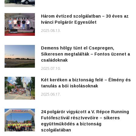
Három évtized szolgálatban – 30 éves az
Ivánci Polgárőr Egyesület
2025.08.13.
Demens hölgy tűnt el Csepregen,
Sikeresen megtalálták – Fontos üzenet a
családoknak
2025.07.10.
Két keréken a biztonság felé – Élmény és
tanulás a bői iskolásoknak
2025.06.17.
24 polgárőr vigyázott a V. Répce Running
Futófesztivál résztvevőire – sikeres
együttműködés a biztonság
szolgálatában