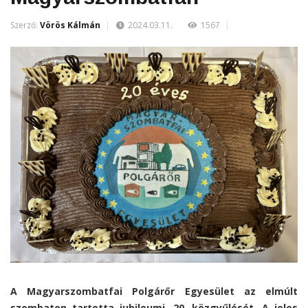
Szerző:
Vörös Kálmán
2024.03.11.
1567
A Magyarszombatfai Polgárőr Egyesület az elmúlt
szombaton tartotta jubileumi, 20. közgyűlését. A jeles