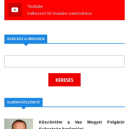
Youtube
Iratkozzon fel Youtube csatornánkra
KERESÉS A HÍREKBEN
ELNÖKI KÖSZÖNTŐ
Köszöntöm a Vas Megyei Polgárőr
Szövetség honlapján!