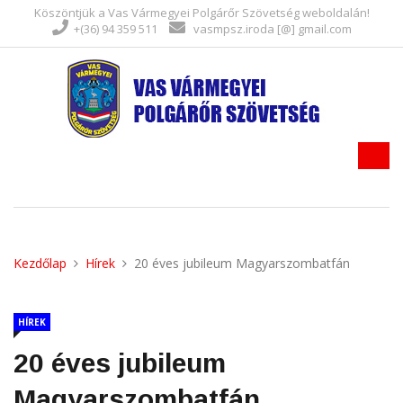
Köszöntjük a Vas Vármegyei Polgárőr Szövetség weboldalán!
+(36) 94 359 511
vasmpsz.iroda [@] gmail.com
Kezdőlap
Hírek
20 éves jubileum Magyarszombatfán
HÍREK
20 éves jubileum
Magyarszombatfán