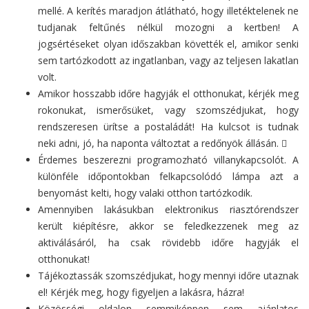
mellé. A kerítés maradjon átlátható, hogy illetéktelenek ne
tudjanak feltűnés nélkül mozogni a kertben! A
jogsértéseket olyan időszakban követték el, amikor senki
sem tartózkodott az ingatlanban, vagy az teljesen lakatlan
volt.
Amikor hosszabb időre hagyják el otthonukat, kérjék meg
rokonukat, ismerősüket, vagy szomszédjukat, hogy
rendszeresen ürítse a postaládát! Ha kulcsot is tudnak
neki adni, jó, ha naponta változtat a redőnyök állásán. 
Érdemes beszerezni programozható villanykapcsolót. A
különféle időpontokban felkapcsolódó lámpa azt a
benyomást kelti, hogy valaki otthon tartózkodik.
Amennyiben lakásukban elektronikus riasztórendszer
került kiépítésre, akkor se feledkezzenek meg az
aktiválásáról, ha csak rövidebb időre hagyják el
otthonukat!
Tájékoztassák szomszédjukat, hogy mennyi időre utaznak
el! Kérjék meg, hogy figyeljen a lakásra, házra!
Közösségi oldalon semmiképpen sem ajánlatos