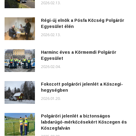
2026.02.13.
Régi-új elnök a Pósfa Község Polgárőr
Egyesület élén
2026.02.13.
Harminc éves a Körmemdi Polgárőr
Egyesület
2026.02.04.
Fokozott polgárőri jelenlét a Kőszegi-
hegységben
2026.01.20.
Polgárőri jelenlét a biztonságos
labdarúgó-mérkőzésekért Kőszegen és
Kőszegfalván