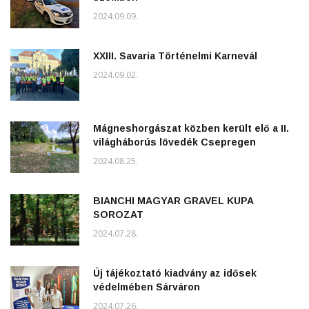
2024.09.09.
XXIII. Savaria Történelmi Karnevál
2024.09.02.
Mágneshorgászat közben került elő a II.
világháborús lövedék Csepregen
2024.08.25.
BIANCHI MAGYAR GRAVEL KUPA
SOROZAT
2024.07.28.
Új tájékoztató kiadvány az idősek
védelmében Sárváron
2024.07.26.