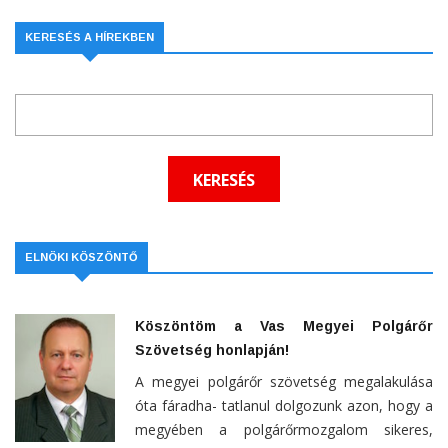
KERESÉS A HÍREKBEN
ELNÖKI KÖSZÖNTŐ
Köszöntöm a Vas Megyei Polgárőr
Szövetség honlapján!
A megyei polgárőr szövetség megalakulása
óta fáradha- tatlanul dolgozunk azon, hogy a
megyében a polgárőrmozgalom sikeres,