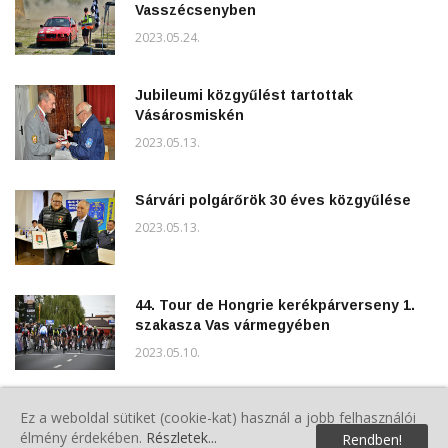
Vasszécsenyben
2023.05.24.
Jubileumi közgyűlést tartottak
Vásárosmiskén
2023.05.13.
Sárvári polgárőrök 30 éves közgyűlése
2023.05.13.
44. Tour de Hongrie kerékpárverseny 1.
szakasza Vas vármegyében
2023.05.10.
Villanyoszlopok dőltek ki Csepregen
Ez a weboldal sütiket (cookie-kat) használ a jobb felhasználói
élmény érdekében.
Részletek...
2023.03.27.
Rendben!