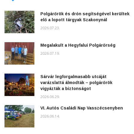
Polgárőrök és drón segítségével kerültek
elő a lopott tárgyak Szakonynál
2026.07.23.
Megalakult a Hegyfalui Polgárőrség
2026.07.19.
Sárvár legforgalmasabb utcáját
varázslattá álmodták – polgárőrök
vigyázták a biztonságot
2026.06.29.
VI. Autós Családi Nap Vasszécsenyben
2026.06.14.