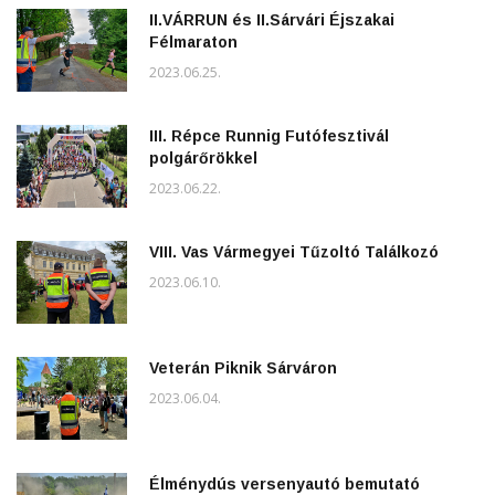
II.VÁRRUN és II.Sárvári Éjszakai
Félmaraton
2023.06.25.
III. Répce Runnig Futófesztivál
polgárőrökkel
2023.06.22.
VIII. Vas Vármegyei Tűzoltó Találkozó
2023.06.10.
Veterán Piknik Sárváron
2023.06.04.
Élménydús versenyautó bemutató