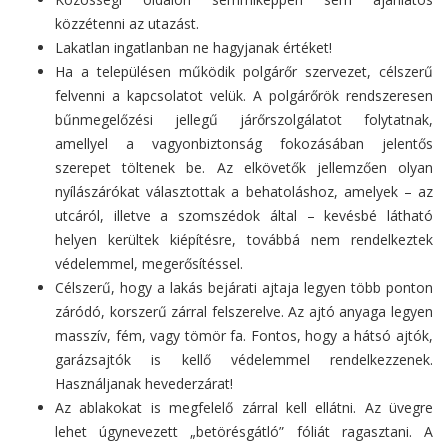
közzétenni az utazást.
Lakatlan ingatlanban ne hagyjanak értéket!
Ha a településen működik polgárőr szervezet, célszerű
felvenni a kapcsolatot velük. A polgárőrök rendszeresen
bűnmegelőzési jellegű járőrszolgálatot folytatnak,
amellyel a vagyonbiztonság fokozásában jelentős
szerepet töltenek be. Az elkövetők jellemzően olyan
nyílászárókat választottak a behatoláshoz, amelyek – az
utcáról, illetve a szomszédok által – kevésbé látható
helyen kerültek kiépítésre, továbbá nem rendelkeztek
védelemmel, megerősítéssel.
Célszerű, hogy a lakás bejárati ajtaja legyen több ponton
záródó, korszerű zárral felszerelve. Az ajtó anyaga legyen
masszív, fém, vagy tömör fa. Fontos, hogy a hátsó ajtók,
garázsajtók is kellő védelemmel rendelkezzenek.
Használjanak hevederzárat!
Az ablakokat is megfelelő zárral kell ellátni. Az üvegre
lehet úgynevezett „betörésgátló” fóliát ragasztani. A