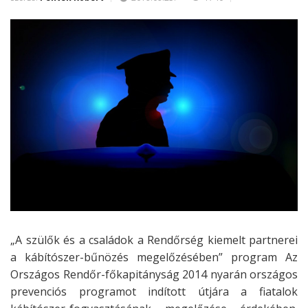
„A szülők és a családok a Rendőrség kiemelt partnerei
a kábítószer-bűnözés megelőzésében” program Az
Országos Rendőr-főkapitányság 2014 nyarán országos
prevenciós programot indított útjára a fiatalok