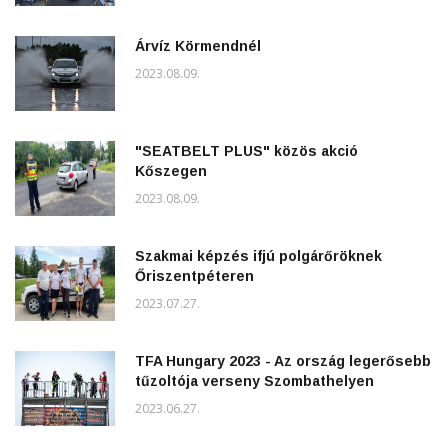
Árvíz Körmendnél
2023.08.09.
"SEATBELT PLUS" közös akció
Kőszegen
2023.08.09.
Szakmai képzés ifjú polgárőröknek
Őriszentpéteren
2023.07.27.
TFA Hungary 2023 - Az ország legerősebb
tűzoltója verseny Szombathelyen
2023.06.27.