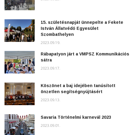
15. születésnapját ünnepelte a Fekete
István Állatvédő Egyesület
Szombathelyen
2023.09.19.
Rábapatyon járt a VMPSZ Kommunikációs
sátra
2023.09.17.
Köszönet a baj idejében tanúsított
önzetlen segítségnyújtásért
2023.09.13.
Savaria Történelmi karnevál 2023
2023.09.01.