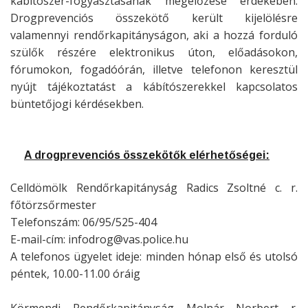
kábítószer-fogyasztásának megelőzése érdekében.
Drogprevenciós összekötő került kijelölésre
valamennyi rendőrkapitányságon, aki a hozzá forduló
szülők részére elektronikus úton, előadásokon,
fórumokon, fogadóórán, illetve telefonon keresztül
nyújt tájékoztatást a kábítószerekkel kapcsolatos
büntetőjogi kérdésekben.
A drogprevenciós összekötők elérhetőségei:
Celldömölk Rendőrkapitányság Radics Zsoltné c. r.
főtörzsőrmester
Telefonszám: 06/95/525-404
E-mail-cím: infodrog@vas.police.hu
A telefonos ügyelet ideje: minden hónap első és utolsó
péntek, 10.00-11.00 óráig