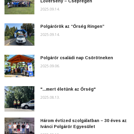
Lőverseny – Csepregen
2025.09.14.
Polgárőrök az “Őrség Ringen”
2025.09.14.
Polgárőr családi nap Csörötneken
2025.09.06.
"...mert életünk az Őrség"
2025.08.13.
Három évtized szolgálatban – 30 éves az
Ivánci Polgárőr Egyesület