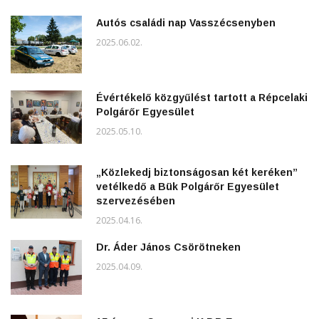
Autós családi nap Vasszécsenyben
2025.06.02.
Évértékelő közgyűlést tartott a Répcelaki
Polgárőr Egyesület
2025.05.10.
„Közlekedj biztonságosan két keréken”
vetélkedő a Bük Polgárőr Egyesület
szervezésében
2025.04.16.
Dr. Áder János Csörötneken
2025.04.09.