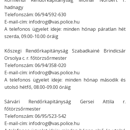
Körmendi Rendőrkapitányság Molnár Norbert r.
hadnagy
Telefonszám: 06/94/592-630
E-mail-cím: infodrog@vas.police.hu
A telefonos ügyelet ideje: minden hónap páratlan hét
szerda, 09.00-10.00 óráig
Kőszegi Rendőrkapitányság Szabadkainé Brindicsár
Orsolya c. r. főtörzsőrmester
Telefonszám: 06/94/358-020
E-mail-cím: infodrog@vas.police.hu
A telefonos ügyelet ideje: minden hónap második és
utolsó hétfő, 08.00-09.00 óráig
Sárvári Rendőrkapitányság Gersei Attila r.
főtörzsőrmester
Telefonszám: 06/95/523-542
E-mail-cím: infodrog@vas.police.hu