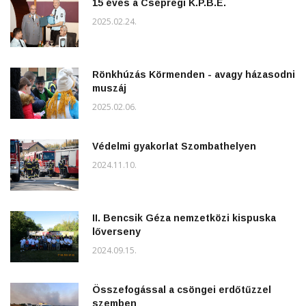
15 éves a Csepregi K.P.B.E.
2025.02.24.
Rönkhúzás Körmenden - avagy házasodni
muszáj
2025.02.06.
Védelmi gyakorlat Szombathelyen
2024.11.10.
II. Bencsik Géza nemzetközi kispuska
lőverseny
2024.09.15.
Összefogással a csöngei erdőtűzzel
szemben