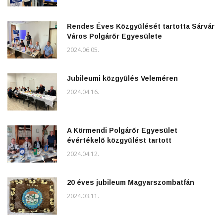
Rendes Éves Közgyűlését tartotta Sárvár
Város Polgárőr Egyesülete
2024.06.05.
Jubileumi közgyűlés Veleméren
2024.04.16.
A Körmendi Polgárőr Egyesület
évértékelő közgyűlést tartott
2024.04.12.
20 éves jubileum Magyarszombatfán
2024.03.11.