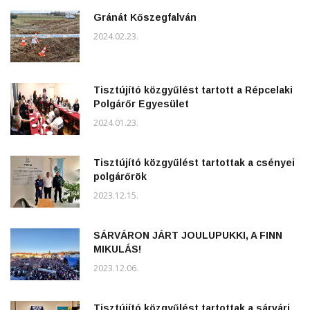
Gránát Kőszegfalván
2024.02.23.
Tisztújító közgyűlést tartott a Répcelaki
Polgárőr Egyesület
2024.01.23.
Tisztújító közgyűlést tartottak a csényei
polgárőrök
2023.12.15.
SÁRVÁRON JÁRT JOULUPUKKI, A FINN
MIKULÁS!
2023.12.06.
Tisztújító közgyűlést tartottak a sárvári