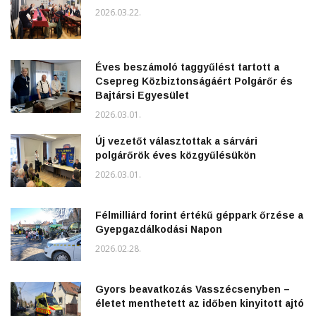
2026.03.22.
Éves beszámoló taggyűlést tartott a
Csepreg Közbiztonságáért Polgárőr és
Bajtársi Egyesület
2026.03.01.
Új vezetőt választottak a sárvári
polgárőrök éves közgyűlésükön
2026.03.01.
Félmilliárd forint értékű géppark őrzése a
Gyepgazdálkodási Napon
2026.02.28.
Gyors beavatkozás Vasszécsenyben –
életet menthetett az időben kinyitott ajtó