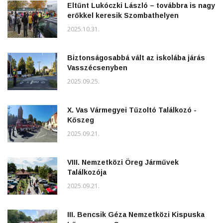
Eltűnt Lukóczki László – továbbra is nagy
erőkkel keresik Szombathelyen
2025.10.31.
Biztonságosabbá vált az iskolába járás
Vasszécsenyben
2025.09.25.
X. Vas Vármegyei Tűzoltó Találkozó -
Kőszeg
2025.09.21.
VIII. Nemzetközi Öreg Járművek
Találkozója
2025.09.21.
III. Bencsik Géza Nemzetközi Kispuska