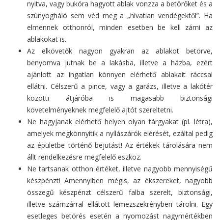
nyitva, vagy bukóra hagyott ablak vonzza a betörőket és a
szúnyogháló sem véd meg a „hívatlan vendégektől”. Ha
elmennek otthonról, minden esetben be kell zárni az
ablakokat is.
Az elkövetők nagyon gyakran az ablakot betörve,
benyomva jutnak be a lakásba, illetve a házba, ezért
ajánlott az ingatlan könnyen elérhető ablakait ráccsal
ellátni. Célszerű a pince, vagy a garázs, illetve a lakótér
közötti átjáróba is magasabb biztonsági
követelményeknek megfelelő ajtót szereltetni.
Ne hagyjanak elérhető helyen olyan tárgyakat (pl. létra),
amelyek megkönnyítik a nyílászárók elérését, ezáltal pedig
az épületbe történő bejutást! Az értékek tárolására nem
állt rendelkezésre megfelelő eszköz.
Ne tartsanak otthon értéket, illetve nagyobb mennyiségű
készpénzt! Amennyiben mégis, az ékszereket, nagyobb
összegű készpénzt célszerű falba szerelt, biztonsági,
illetve számzárral ellátott lemezszekrényben tárolni. Egy
esetleges betörés esetén a nyomozást nagymértékben