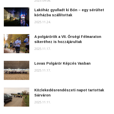
2025.09.08.
Lakóház gyulladt ki Bőn – egy sérültet
kórházba szállítottak
2025.11.24.
A polgárőrök a VII. Őrségi Félmaraton
sikeréhez is hozzájárultak
2025.11.17.
Lovas Polgárőr Képzés Vasban
2025.11.17.
Közlekedésrendészeti napot tartottak
Sárváron
2025.11.11.