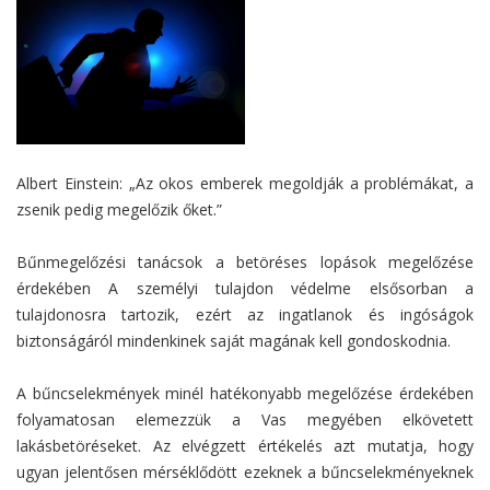
Albert Einstein: „Az okos emberek megoldják a problémákat, a
zsenik pedig megelőzik őket.”
Bűnmegelőzési tanácsok a betöréses lopások megelőzése
érdekében A személyi tulajdon védelme elsősorban a
tulajdonosra tartozik, ezért az ingatlanok és ingóságok
biztonságáról mindenkinek saját magának kell gondoskodnia.
A bűncselekmények minél hatékonyabb megelőzése érdekében
folyamatosan elemezzük a Vas megyében elkövetett
lakásbetöréseket. Az elvégzett értékelés azt mutatja, hogy
ugyan jelentősen mérséklődött ezeknek a bűncselekményeknek