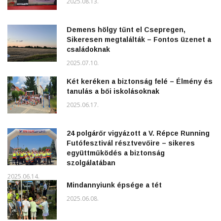
2025.08.13.
Demens hölgy tűnt el Csepregen,
Sikeresen megtalálták – Fontos üzenet a
családoknak
2025.07.10.
Két keréken a biztonság felé – Élmény és
tanulás a bői iskolásoknak
2025.06.17.
24 polgárőr vigyázott a V. Répce Running
Futófesztivál résztvevőire – sikeres
együttműködés a biztonság
szolgálatában
2025.06.14.
Mindannyiunk épsége a tét
2025.06.08.