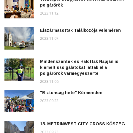
polgárőrök
2023.11.12.
Elszármazottak Találkozója Veleméren
2023.11.07.
Mindenszentek és Halottak Napján is
kiemelt szolgálatokat láttak el a
polgárőrök vármegyeszerte
2023.11.06.
"Biztonság hete" Körmenden
2023.09.23.
15. METRINWEST CITY CROSS KŐSZEG
2023.09.23.