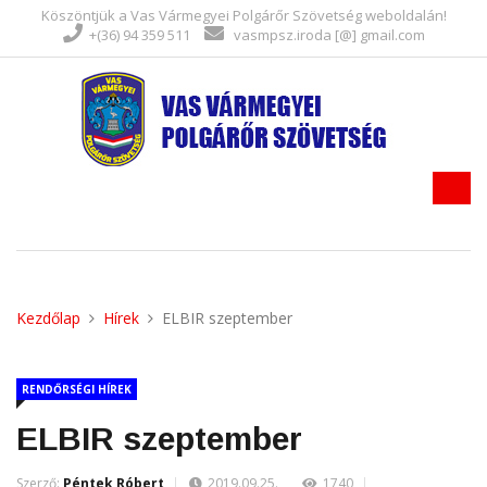
Köszöntjük a Vas Vármegyei Polgárőr Szövetség weboldalán!
+(36) 94 359 511
vasmpsz.iroda [@] gmail.com
Kezdőlap
Hírek
ELBIR szeptember
RENDŐRSÉGI HÍREK
ELBIR szeptember
Szerző:
Péntek Róbert
2019.09.25.
1740