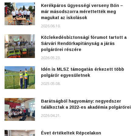
Kerékpáros ügyességi verseny Bőn –
már másodszorra mérettették meg
magukat az iskolások
2026.06.10.
Közlekedésbiztonsági fórumot tartott a
Sárvári Rendőrkapitányság a járás
polgárőrei részére
2026.05.23.
Idén is MLSZ támogatás érkezett több
polgárőr egyesületnek
2025.05.08.
Barátságból hagyomány: negyedszer
találkoztak a 2022-es akadémia polgárőrei
2026.04.21.
Évet értékeltek Répcelakon