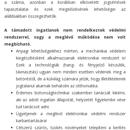
a száma, azonban a korábban elkövetett jogsértések
tapasztalatai és ezek megelőzésének lehetőségei az
alábbiakban összegezhetők.
A támadott ingatlanok nem rendelkeztek védelmi
rendszerrel, vagy a meglévő működése nem volt
megbízható.
Anyagi lehetőségeikhez mérten, a mechanikai védelem
kiegészítésként alkalmazzanak elektronikai rendszert is!
Ezek a technológiák (hang- és fényjelző készülék,
távriasztás) ugyan nem minden esetben védenek meg a
betöréstől, de a külvilág számára jelzik, hogy illetéktelenek
jogtalanul akarnak behatolni az otthonukba.
Érdemes biztonságtechnikai szakember tanácsát kikérni,
aki az adott ingatlan állapotát, helyzetét figyelembe véve
tud tanácsot adni.
Ügyeljenek a meglévő elektronikai védelmi rendszer
karbantartására!
Célszerű szúrós, tüskés növényeket telepíteni a kerítés