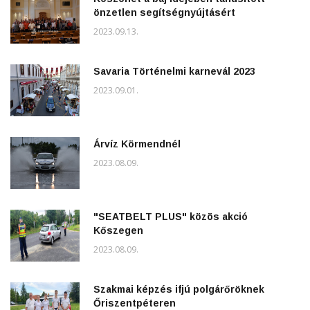
önzetlen segítségnyújtásért
2023.09.13.
Savaria Történelmi karnevál 2023
2023.09.01.
Árvíz Körmendnél
2023.08.09.
"SEATBELT PLUS" közös akció
Kőszegen
2023.08.09.
Szakmai képzés ifjú polgárőröknek
Őriszentpéteren