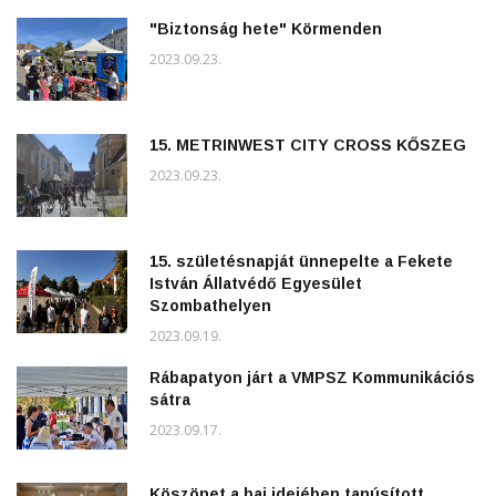
"Biztonság hete" Körmenden
2023.09.23.
15. METRINWEST CITY CROSS KŐSZEG
2023.09.23.
15. születésnapját ünnepelte a Fekete
István Állatvédő Egyesület
Szombathelyen
2023.09.19.
Rábapatyon járt a VMPSZ Kommunikációs
sátra
2023.09.17.
Köszönet a baj idejében tanúsított