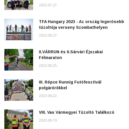
2023.07.27.
TFA Hungary 2023 - Az ország legerősebb
tűzoltója verseny Szombathelyen
2023.06.27.
II.VÁRRUN és II.Sárvári Éjszakai
Félmaraton
2023.06.25.
III. Répce Runnig Futófesztivál
polgárőrökkel
2023.06.22.
VIII. Vas Vármegyei Tűzoltó Találkozó
2023.06.10.