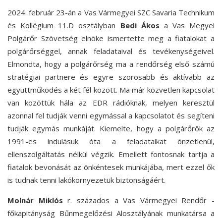
2024. február 23-án a Vas Vármegyei SZC Savaria Technikum
és Kollégium 11.D osztályban
Bedi Ákos
a Vas Megyei
Polgárőr Szövetség elnöke ismertette meg a fiatalokat a
polgárőrséggel, annak feladataival és tevékenységeivel.
Elmondta, hogy a polgárőrség ma a rendőrség első számú
stratégiai partnere és egyre szorosabb és aktívabb az
együttműködés a két fél között. Ma már közvetlen kapcsolat
van közöttük hála az EDR rádióknak, melyen keresztül
azonnal fel tudják venni egymással a kapcsolatot és segíteni
tudják egymás munkáját. Kiemelte, hogy a polgárőrök az
1991-es indulásuk óta a feladataikat önzetlenül,
ellenszolgáltatás nélkül végzik. Emellett fontosnak tartja a
fiatalok bevonását az önkéntesek munkájába, mert ezzel ők
is tudnak tenni lakókörnyezetük biztonságáért.
Molnár Miklós
r. százados a Vas Vármegyei Rendőr -
főkapitányság Bűnmegelőzési Alosztályának munkatársa a