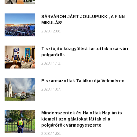
SÁRVÁRON JÁRT JOULUPUKKI, A FINN
MIKULÁS!
2023.12.06.
Tisztújító közgyűlést tartottak a sárvári
polgárőrök
2023.11.12.
Elszármazottak Találkozója Veleméren
2023.11.07.
Mindenszentek és Halottak Napján is
kiemelt szolgálatokat láttak el a
polgárőrök vármegyeszerte
2023.11.06.