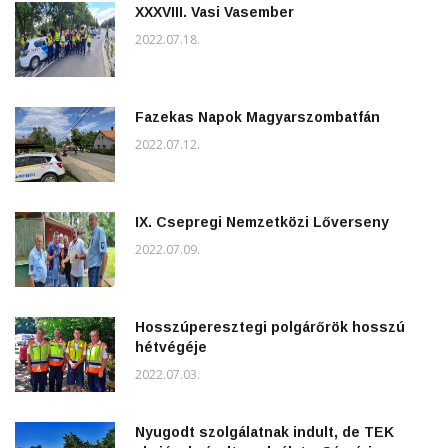
XXXVIII. Vasi Vasember
2022.07.18.
Fazekas Napok Magyarszombatfán
2022.07.12.
IX. Csepregi Nemzetközi Lőverseny
2022.07.09.
Hosszúperesztegi polgárőrök hosszú
hétvégéje
2022.07.03.
Nyugodt szolgálatnak indult, de TEK