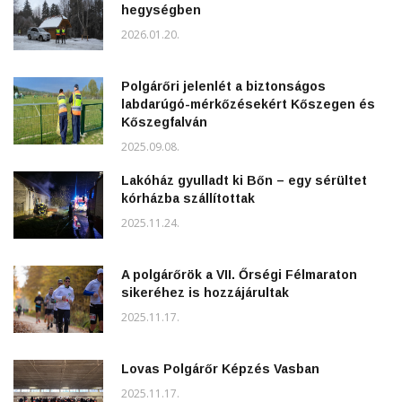
hegységben
2026.01.20.
Polgárőri jelenlét a biztonságos
labdarúgó-mérkőzésekért Kőszegen és
Kőszegfalván
2025.09.08.
Lakóház gyulladt ki Bőn – egy sérültet
kórházba szállítottak
2025.11.24.
A polgárőrök a VII. Őrségi Félmaraton
sikeréhez is hozzájárultak
2025.11.17.
Lovas Polgárőr Képzés Vasban
2025.11.17.