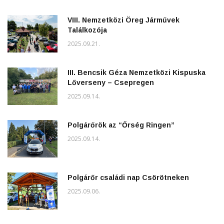
VIII. Nemzetközi Öreg Járművek
Találkozója
2025.09.21.
III. Bencsik Géza Nemzetközi Kispuska
Lőverseny – Csepregen
2025.09.14.
Polgárőrök az “Őrség Ringen”
2025.09.14.
Polgárőr családi nap Csörötneken
2025.09.06.