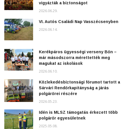
vigyázták a biztonságot
2026.06.29.
VI. Autós Családi Nap Vasszécsenyben
2026.06.14.
Kerékpáros ügyességi verseny Bőn –
már másodszorra mérettették meg
magukat az iskolások
2026.06.10.
Közlekedésbiztonsági fórumot tartott a
Sárvári Rendőrkapitányság a járás
polgárőrei részére
2026.05.23.
Idén is MLSZ támogatás érkezett több
polgárőr egyesületnek
2025.05.08.