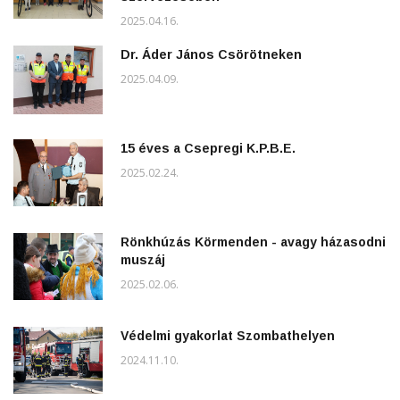
2025.04.16.
Dr. Áder János Csörötneken
2025.04.09.
15 éves a Csepregi K.P.B.E.
2025.02.24.
Rönkhúzás Körmenden - avagy házasodni
muszáj
2025.02.06.
Védelmi gyakorlat Szombathelyen
2024.11.10.