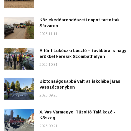
Közlekedésrendészeti napot tartottak
Sárváron
2025.11.11.
Eltűnt Lukóczki László – továbbra is nagy
erőkkel keresik Szombathelyen
2025.10.31.
Biztonságosabbá vált az iskolába járás
Vasszécsenyben
2025.09.25.
X. Vas Vármegyei Tűzoltó Találkozó -
Kőszeg
2025.09.21.