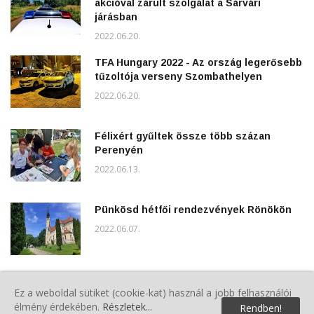
akcióval zárult szolgálat a Sárvári
járásban
2022.06.20.
TFA Hungary 2022 - Az ország legerősebb
tűzoltója verseny Szombathelyen
2022.06.20.
Félixért gyűltek össze több százan
Perenyén
2022.06.13.
Pünkösd hétfői rendezvények Rönökön
2022.06.07.
Polgárőrök a Gyereknapon
Ez a weboldal sütiket (cookie-kat) használ a jobb felhasználói
2022.06.04.
élmény érdekében.
Részletek...
Rendben!