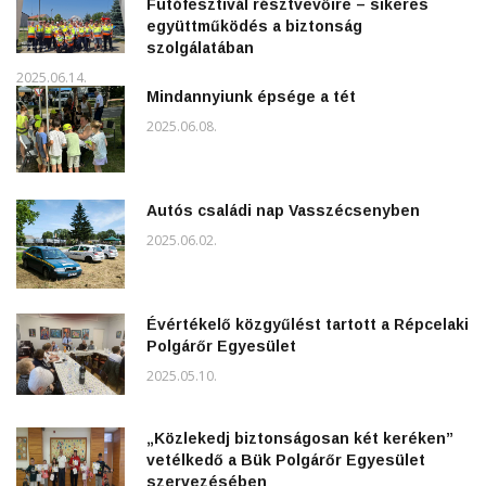
Futófesztivál résztvevőire – sikeres
együttműködés a biztonság
szolgálatában
2025.06.14.
Mindannyiunk épsége a tét
2025.06.08.
Autós családi nap Vasszécsenyben
2025.06.02.
Évértékelő közgyűlést tartott a Répcelaki
Polgárőr Egyesület
2025.05.10.
„Közlekedj biztonságosan két keréken”
vetélkedő a Bük Polgárőr Egyesület
szervezésében