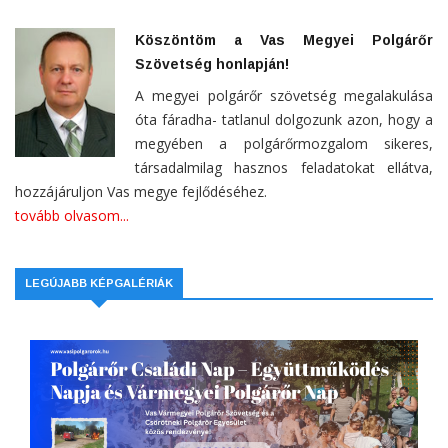
Köszöntöm a Vas Megyei Polgárőr
Szövetség honlapján!
A megyei polgárőr szövetség megalakulása
óta fáradha- tatlanul dolgozunk azon, hogy a
megyében a polgárőrmozgalom sikeres,
társadalmilag hasznos feladatokat ellátva,
hozzájáruljon Vas megye fejlődéséhez.
tovább olvasom...
LEGÚJABB KÉPGALÉRIÁK