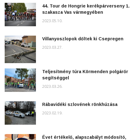
44. Tour de Hongrie kerékpárverseny 1.
szakasza Vas vármegyében
2023.05.10.
Villanyoszlopok dőltek ki Csepregen
2023.03.27.
Teljesítmény túra Körmenden polgárőr
segítséggel
2023.03.26.
Rábavidéki szlovének rönkhúzása
2023.02.19.
Évet értékelő, alapszabályt módosító,