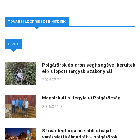
TOVÁBBI LEGFRISSEBB HÍREINK
HÍREK
Polgárőrök és drón segítségével kerültek
elő a lopott tárgyak Szakonynál
2026.07.23.
Megalakult a Hegyfalui Polgárőrség
2026.07.19.
Sárvár legforgalmasabb utcáját
varázslattá álmodták – polgárőrök