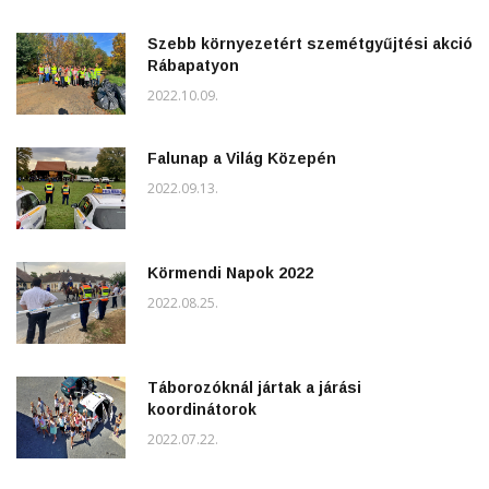
Szebb környezetért szemétgyűjtési akció
Rábapatyon
2022.10.09.
Falunap a Világ Közepén
2022.09.13.
Körmendi Napok 2022
2022.08.25.
Táborozóknál jártak a járási
koordinátorok
2022.07.22.