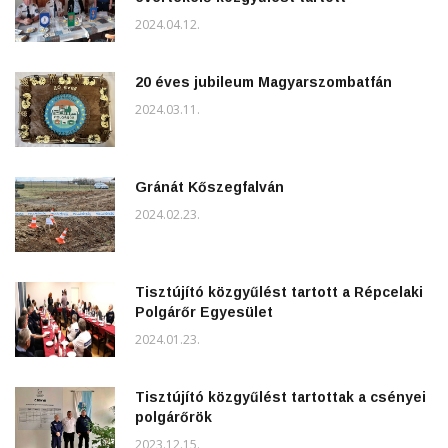
2024.04.12.
20 éves jubileum Magyarszombatfán
2024.03.11.
Gránát Kőszegfalván
2024.02.23.
Tisztújító közgyűlést tartott a Répcelaki
Polgárőr Egyesület
2024.01.23.
Tisztújító közgyűlést tartottak a csényei
polgárőrök
2023.12.15.