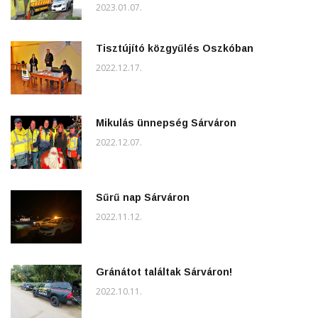
2023.01.07.
Tisztújító közgyűlés Oszkóban
2022.12.17.
Mikulás ünnepség Sárváron
2022.12.07.
Sűrű nap Sárváron
2022.11.12.
Gránátot találtak Sárváron!
2022.10.11.