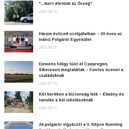
"...mert életünk az Őrség"
2025.08.13.
Három évtized szolgálatban – 30 éves az
Ivánci Polgárőr Egyesület
2025.08.13.
Demens hölgy tűnt el Csepregen,
Sikeresen megtalálták – Fontos üzenet a
családoknak
2025.07.10.
Két keréken a biztonság felé – Élmény és
tanulás a bői iskolásoknak
2025.06.17.
24 polgárőr vigyázott a V. Répce Running