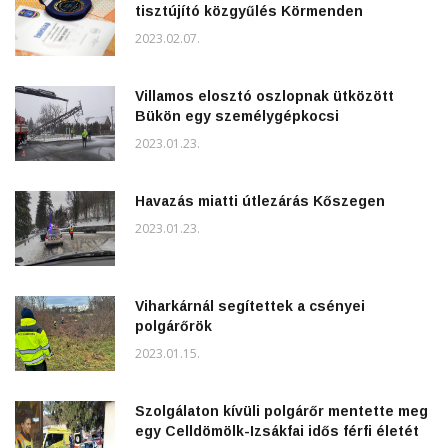
tisztújító közgyűlés Körmenden
2023.02.07.
Villamos elosztó oszlopnak ütközött
Bükön egy személygépkocsi
2023.01.23.
Havazás miatti útlezárás Kőszegen
2023.01.23.
Viharkárnál segítettek a csényei
polgárőrök
2023.01.15.
Szolgálaton kívüli polgárőr mentette meg
egy Celldömölk-Izsákfai idős férfi életét