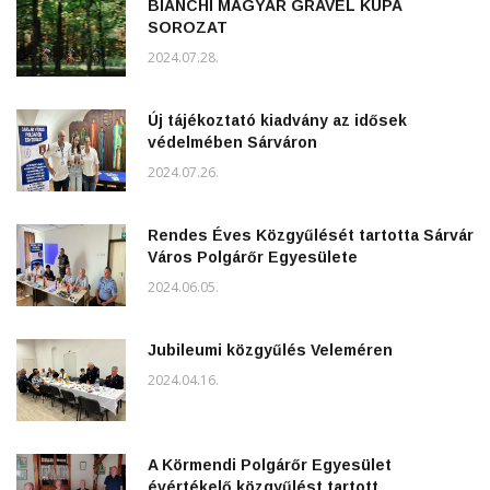
BIANCHI MAGYAR GRAVEL KUPA
SOROZAT
2024.07.28.
Új tájékoztató kiadvány az idősek
védelmében Sárváron
2024.07.26.
Rendes Éves Közgyűlését tartotta Sárvár
Város Polgárőr Egyesülete
2024.06.05.
Jubileumi közgyűlés Veleméren
2024.04.16.
A Körmendi Polgárőr Egyesület
évértékelő közgyűlést tartott