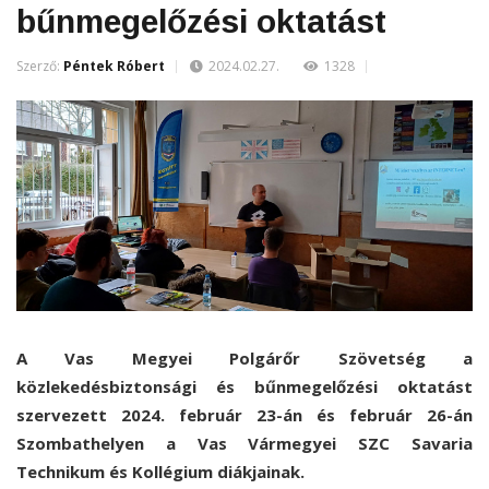
bűnmegelőzési oktatást
Szerző:
Péntek Róbert
2024.02.27.
1328
A Vas Megyei Polgárőr Szövetség a
közlekedésbiztonsági és bűnmegelőzési oktatást
szervezett 2024. február 23-án és február 26-án
Szombathelyen a Vas Vármegyei SZC Savaria
Technikum és Kollégium diákjainak.