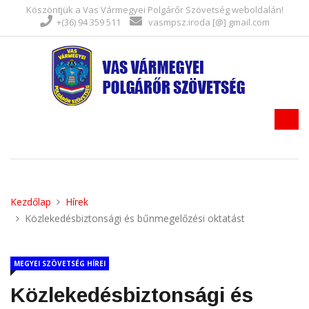
Köszöntjük a Vas Vármegyei Polgárőr Szövetség weboldalán!
+(36) 94 359 511
vasmpsz.iroda [@] gmail.com
Kezdőlap
Hírek
Közlekedésbiztonsági és bűnmegelőzési oktatást
MEGYEI SZÖVETSÉG HÍREI
Közlekedésbiztonsági és