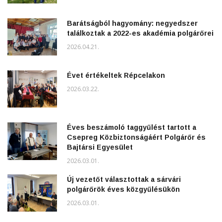
Barátságból hagyomány: negyedszer
találkoztak a 2022-es akadémia polgárőrei
2026.04.21.
Évet értékeltek Répcelakon
2026.03.22.
Éves beszámoló taggyűlést tartott a
Csepreg Közbiztonságáért Polgárőr és
Bajtársi Egyesület
2026.03.01.
Új vezetőt választottak a sárvári
polgárőrök éves közgyűlésükön
2026.03.01.