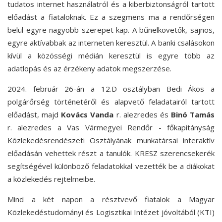
tudatos internet használatról és a kiberbiztonságról tartott
előadást a fiataloknak. Ez a szegmens ma a rendőrségen
belül egyre nagyobb szerepet kap. A bűnelkövetők, sajnos,
egyre aktívabbak az interneten keresztül. A banki csalásokon
kívül a közösségi médián keresztül is egyre több az
adatlopás és az érzékeny adatok megszerzése.
2024. február 26-án a 12.D osztályban Bedi Ákos a
polgárőrség történetéről és alapvető feladatairól tartott
előadást, majd
Kovács Vanda
r. alezredes és
Binó Tamás
r. alezredes a Vas Vármegyei Rendőr - főkapitányság
Közlekedésrendészeti Osztályának munkatársai interaktív
előadásán vehettek részt a tanulók. KRESZ szerencsekerék
segítségével különböző feladatokkal vezették be a diákokat
a közlekedés rejtelmeibe.
Mind a két napon a résztvevő fiatalok a Magyar
Közlekedéstudományi és Logisztikai Intézet jóvoltából (KTI)