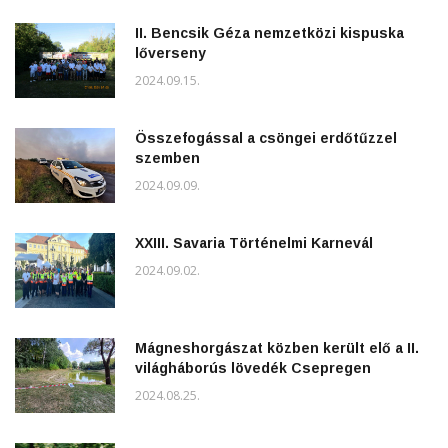
II. Bencsik Géza nemzetközi kispuska
lőverseny
2024.09.15.
Összefogással a csöngei erdőtűzzel
szemben
2024.09.09.
XXIII. Savaria Történelmi Karnevál
2024.09.02.
Mágneshorgászat közben került elő a II.
világháborús lövedék Csepregen
2024.08.25.