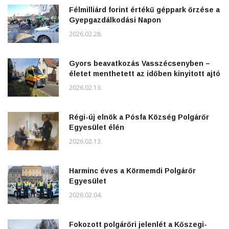
Félmilliárd forint értékű géppark őrzése a
Gyepgazdálkodási Napon
2026.02.28.
Gyors beavatkozás Vasszécsenyben –
életet menthetett az időben kinyitott ajtó
2026.02.13.
Régi-új elnök a Pósfa Község Polgárőr
Egyesület élén
2026.02.13.
Harminc éves a Körmemdi Polgárőr
Egyesület
2026.02.04.
Fokozott polgárőri jelenlét a Kőszegi-