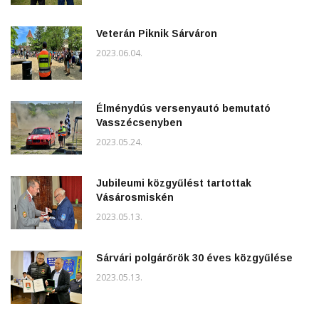
Veterán Piknik Sárváron
2023.06.04.
Élménydús versenyautó bemutató
Vasszécsenyben
2023.05.24.
Jubileumi közgyűlést tartottak
Vásárosmiskén
2023.05.13.
Sárvári polgárőrök 30 éves közgyűlése
2023.05.13.