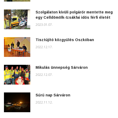
Szolgálaton kívüli polgárőr mentette meg
egy Celldömölk-Izsákfai idős férfi életét
2023.01.07.
Tisztújító közgyűlés Oszkóban
2022.12.17.
Mikulás ünnepség Sárváron
2022.12.07.
Sűrű nap Sárváron
2022.11.12.