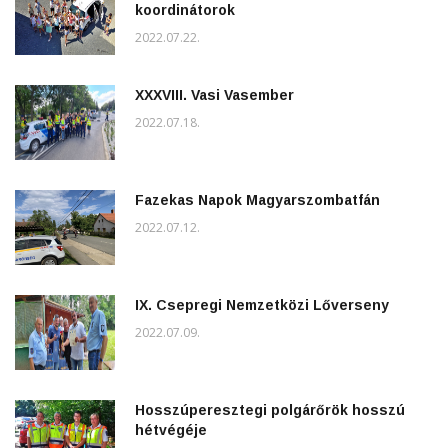
koordinátorok
2022.07.22.
XXXVIII. Vasi Vasember
2022.07.18.
Fazekas Napok Magyarszombatfán
2022.07.12.
IX. Csepregi Nemzetközi Lőverseny
2022.07.09.
Hosszúperesztegi polgárőrök hosszú
hétvégéje