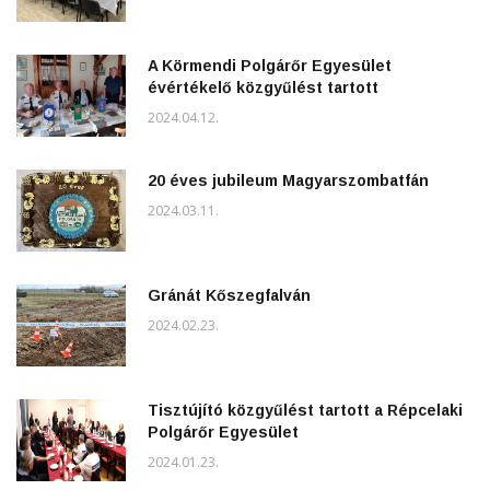
A Körmendi Polgárőr Egyesület
évértékelő közgyűlést tartott
2024.04.12.
20 éves jubileum Magyarszombatfán
2024.03.11.
Gránát Kőszegfalván
2024.02.23.
Tisztújító közgyűlést tartott a Répcelaki
Polgárőr Egyesület
2024.01.23.