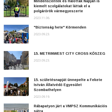
Mindenszentek és Halottak Napján is
kiemelt szolgálatokat láttak el a
polgárőrök vármegyeszerte
2023.11.06.
"Biztonság hete" Körmenden
2023.09.23.
15. METRINWEST CITY CROSS KŐSZEG
2023.09.23.
15. születésnapját ünnepelte a Fekete
István Állatvédő Egyesület
Szombathelyen
2023.09.19.
Rábapatyon járt a VMPSZ Kommunikációs
sátra