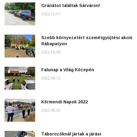
Gránátot találtak Sárváron!
2022.10.11.
Szebb környezetért szemétgyűjtési akció
Rábapatyon
2022.10.09.
Falunap a Világ Közepén
2022.09.13.
Körmendi Napok 2022
2022.08.25.
Táborozóknál jártak a járási