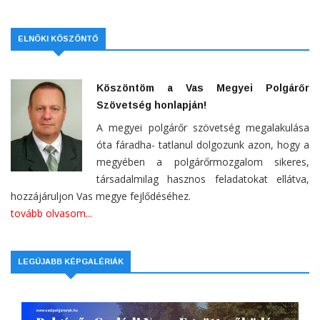
ELNÖKI KÖSZÖNTŐ
Köszöntöm a Vas Megyei Polgárőr
Szövetség honlapján!
A megyei polgárőr szövetség megalakulása
óta fáradha- tatlanul dolgozunk azon, hogy a
megyében a polgárőrmozgalom sikeres,
társadalmilag hasznos feladatokat ellátva,
hozzájáruljon Vas megye fejlődéséhez.
tovább olvasom...
LEGÚJABB KÉPGALÉRIÁK