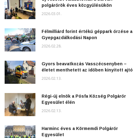
polgárőrök éves közgyűlésükön
2026.03.01.
Félmilliárd forint értékű géppark őrzése a
Gyepgazdálkodási Napon
2026.02.28.
Gyors beavatkozás Vasszécsenyben –
életet menthetett az időben kinyitott ajtó
2026.02.13.
Régi-új elnök a Pósfa Község Polgárőr
Egyesület élén
2026.02.13.
Harminc éves a Körmemdi Polgárőr
Egyesület