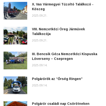
X. Vas Vármegyei Tűzoltó Találkozó -
Kőszeg
2025.09.21.
VIII. Nemzetközi Öreg Járművek
Találkozója
2025.09.21.
III. Bencsik Géza Nemzetközi Kispuska
Lőverseny – Csepregen
2025.09.14.
Polgárőrök az “Őrség Ringen”
2025.09.14.
Polgárőr családi nap Csörötneken