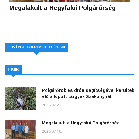
Megalakult a Hegyfalui Polgárőrség
TOVÁBBI LEGFRISSEBB HÍREINK
HÍREK
Polgárőrök és drón segítségével kerültek
elő a lopott tárgyak Szakonynál
2026.07.23.
Megalakult a Hegyfalui Polgárőrség
2026.07.19.