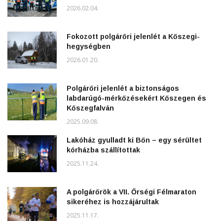
2026.02.04.
Fokozott polgárőri jelenlét a Kőszegi-
hegységben
2026.01.20.
Polgárőri jelenlét a biztonságos
labdarúgó-mérkőzésekért Kőszegen és
Kőszegfalván
2025.09.08.
Lakóház gyulladt ki Bőn – egy sérültet
kórházba szállítottak
2025.11.24.
A polgárőrök a VII. Őrségi Félmaraton
sikeréhez is hozzájárultak
2025.11.17.