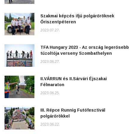
Szakmai képzés ifjú polgárőröknek
Őriszentpéteren
2023.07.27.
TFA Hungary 2023 - Az ország legerősebb
tűzoltója verseny Szombathelyen
2023.06.27.
II.VÁRRUN és II.Sárvári Éjszakai
Félmaraton
2023.06.25.
III. Répce Runnig Futófesztivál
polgárőrökkel
2023.06.22.