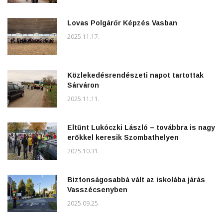
Lovas Polgárőr Képzés Vasban
2025.11.17.
Közlekedésrendészeti napot tartottak
Sárváron
2025.11.11.
Eltűnt Lukóczki László – továbbra is nagy
erőkkel keresik Szombathelyen
2025.10.31.
Biztonságosabbá vált az iskolába járás
Vasszécsenyben
2025.09.25.