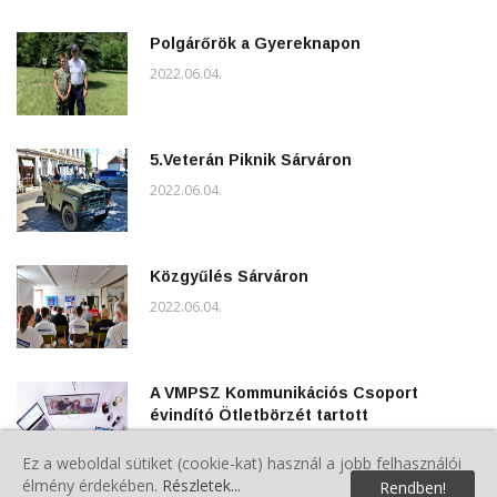
Polgárőrök a Gyereknapon
2022.06.04.
5.Veterán Piknik Sárváron
2022.06.04.
Közgyűlés Sárváron
2022.06.04.
A VMPSZ Kommunikációs Csoport
évindító Ötletbörzét tartott
2022.05.23.
Ez a weboldal sütiket (cookie-kat) használ a jobb felhasználói
élmény érdekében.
Részletek...
Rendben!