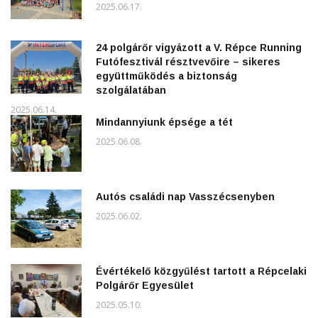
2025.06.17.
24 polgárőr vigyázott a V. Répce Running
Futófesztivál résztvevőire – sikeres
együttműködés a biztonság
szolgálatában
2025.06.14.
Mindannyiunk épsége a tét
2025.06.08.
Autós családi nap Vasszécsenyben
2025.06.02.
Évértékelő közgyűlést tartott a Répcelaki
Polgárőr Egyesület
2025.05.10.