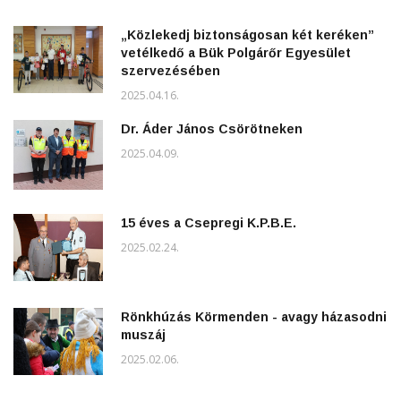
„Közlekedj biztonságosan két keréken”
vetélkedő a Bük Polgárőr Egyesület
szervezésében
2025.04.16.
Dr. Áder János Csörötneken
2025.04.09.
15 éves a Csepregi K.P.B.E.
2025.02.24.
Rönkhúzás Körmenden - avagy házasodni
muszáj
2025.02.06.