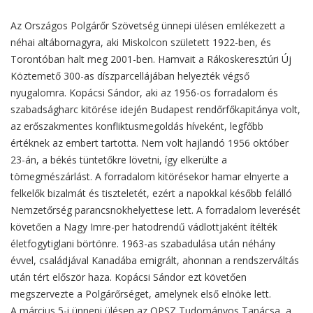
Az Országos Polgárőr Szövetség ünnepi ülésen emlékezett a
néhai altábornagyra, aki Miskolcon született 1922-ben, és
Torontóban halt meg 2001-ben. Hamvait a Rákoskeresztúri Új
Köztemető 300-as díszparcellájában helyezték végső
nyugalomra. Kopácsi Sándor, aki az 1956-os forradalom és
szabadságharc kitörése idején Budapest rendőrfőkapitánya volt,
az erőszakmentes konfliktusmegoldás híveként, legfőbb
értéknek az embert tartotta. Nem volt hajlandó 1956 október
23-án, a békés tüntetőkre lövetni, így elkerülte a
tömegmészárlást. A forradalom kitörésekor hamar elnyerte a
felkelők bizalmát és tiszteletét, ezért a napokkal később felálló
Nemzetőrség parancsnokhelyettese lett. A forradalom leverését
követően a Nagy Imre-per hatodrendű vádlottjaként ítélték
életfogytiglani börtönre. 1963-as szabadulása után néhány
évvel, családjával Kanadába emigrált, ahonnan a rendszerváltás
után tért először haza. Kopácsi Sándor ezt követően
megszervezte a Polgárőrséget, amelynek első elnöke lett.
A március 5-i ünnepi ülésen az OPSZ Tudományos Tanácsa, a