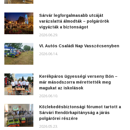
Sárvár legforgalmasabb utcáját
varázslattá álmodták – polgárőrök
vigyázták a biztonságot
2026.06.29.
VI. Autós Családi Nap Vasszécsenyben
2026.06.14.
Kerékpáros ügyességi verseny Bőn –
már másodszorra mérettették meg
magukat az iskolások
2026.06.10.
Közlekedésbiztonsági fórumot tartott a
Sárvári Rendőrkapitányság a járás
polgárőrei részére
2026.05.23.