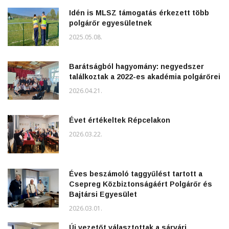
Idén is MLSZ támogatás érkezett több
polgárőr egyesületnek
2025.05.08.
Barátságból hagyomány: negyedszer
találkoztak a 2022-es akadémia polgárőrei
2026.04.21.
Évet értékeltek Répcelakon
2026.03.22.
Éves beszámoló taggyűlést tartott a
Csepreg Közbiztonságáért Polgárőr és
Bajtársi Egyesület
2026.03.01.
Új vezetőt választottak a sárvári