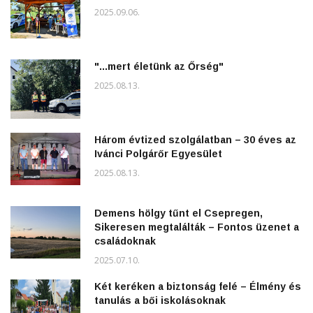
2025.09.06.
"...mert életünk az Őrség"
2025.08.13.
Három évtized szolgálatban – 30 éves az
Ivánci Polgárőr Egyesület
2025.08.13.
Demens hölgy tűnt el Csepregen,
Sikeresen megtalálták – Fontos üzenet a
családoknak
2025.07.10.
Két keréken a biztonság felé – Élmény és
tanulás a bői iskolásoknak