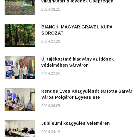
világháborús lövedék Csepregen
2024.08.25.
BIANCHI MAGYAR GRAVEL KUPA
SOROZAT
2024.07.28.
Új tájékoztató kiadvány az idősek
védelmében Sárváron
2024.07.26.
Rendes Éves Közgyűlését tartotta Sárvár
Város Polgárőr Egyesülete
2024.06.05.
Jubileumi közgyűlés Veleméren
2024.04.16.