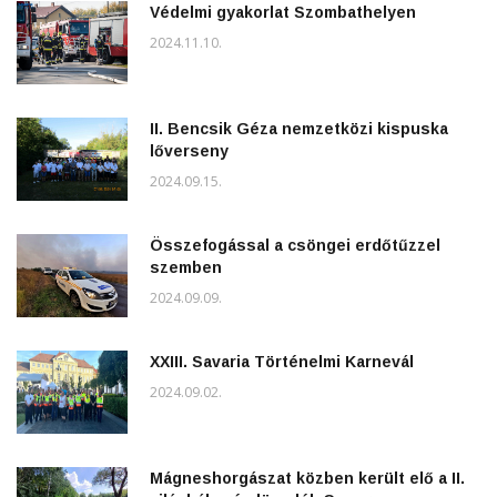
Védelmi gyakorlat Szombathelyen
2024.11.10.
II. Bencsik Géza nemzetközi kispuska
lőverseny
2024.09.15.
Összefogással a csöngei erdőtűzzel
szemben
2024.09.09.
XXIII. Savaria Történelmi Karnevál
2024.09.02.
Mágneshorgászat közben került elő a II.