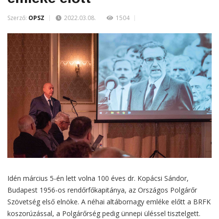
Szerző:
OPSZ
2022.03.08.
1504
Idén március 5-én lett volna 100 éves dr. Kopácsi Sándor,
Budapest 1956-os rendőrfőkapitánya, az Országos Polgárőr
Szövetség első elnöke. A néhai altábornagy emléke előtt a BRFK
koszorúzással, a Polgárőrség pedig ünnepi üléssel tisztelgett.