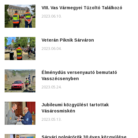
VIII. Vas Vármegyei Tűzoltó Találkozó
2023.06.10.
Veterán Piknik Sárváron
2023.06.04.
Élménydús versenyautó bemutató
Vasszécsenyben
2023.05.24.
Jubileumi közgyűlést tartottak
Vásárosmiskén
2023.05.13.
Sárvári polgárőrök 30 éves közgyűlése