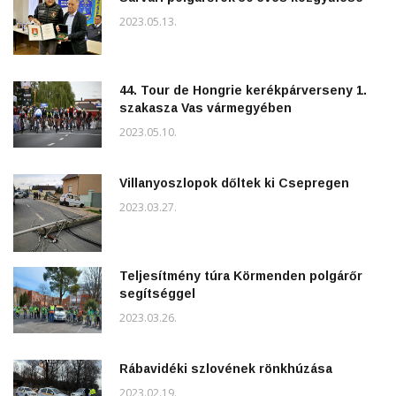
2023.05.13.
44. Tour de Hongrie kerékpárverseny 1.
szakasza Vas vármegyében
2023.05.10.
Villanyoszlopok dőltek ki Csepregen
2023.03.27.
Teljesítmény túra Körmenden polgárőr
segítséggel
2023.03.26.
Rábavidéki szlovének rönkhúzása
2023.02.19.