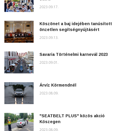
2023.09.17.
Köszönet a baj idejében tanúsított
önzetlen segítségnyújtásért
2023.09.13.
Savaria Történelmi karnevál 2023
2023.09.01.
Árvíz Körmendnél
2023.08.09.
"SEATBELT PLUS" közös akció
Kőszegen
2023.08.09.