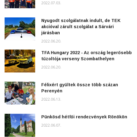
2022.07.03.
Nyugodt szolgálatnak indult, de TEK
akcióval zárult szolgálat a Sárvári
járásban
2022.06.20.
TFA Hungary 2022 - Az ország legerősebb
tűzoltója verseny Szombathelyen
2022.06.20.
Félixért gyűltek össze több százan
Perenyén
2022.06.13.
Pünkösd hétfői rendezvények Rönökön
2022.06.07.