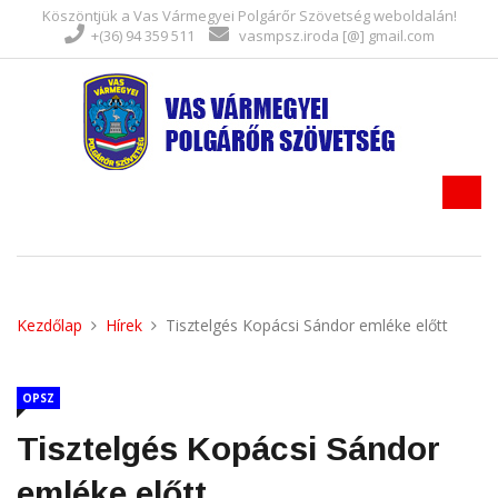
Köszöntjük a Vas Vármegyei Polgárőr Szövetség weboldalán!
+(36) 94 359 511
vasmpsz.iroda [@] gmail.com
Kezdőlap
Hírek
Tisztelgés Kopácsi Sándor emléke előtt
OPSZ
Tisztelgés Kopácsi Sándor
emléke előtt