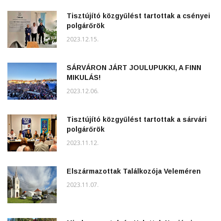
Tisztújító közgyűlést tartottak a csényei
polgárőrök
2023.12.15.
SÁRVÁRON JÁRT JOULUPUKKI, A FINN
MIKULÁS!
2023.12.06.
Tisztújító közgyűlést tartottak a sárvári
polgárőrök
2023.11.12.
Elszármazottak Találkozója Veleméren
2023.11.07.