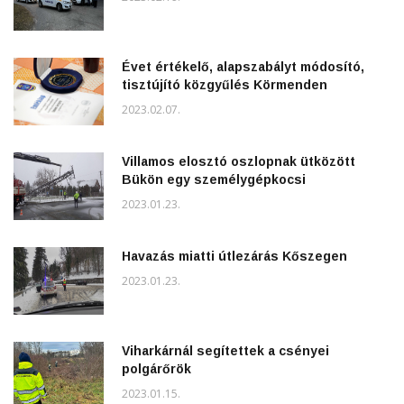
Évet értékelő, alapszabályt módosító,
tisztújító közgyűlés Körmenden
2023.02.07.
Villamos elosztó oszlopnak ütközött
Bükön egy személygépkocsi
2023.01.23.
Havazás miatti útlezárás Kőszegen
2023.01.23.
Viharkárnál segítettek a csényei
polgárőrök
2023.01.15.