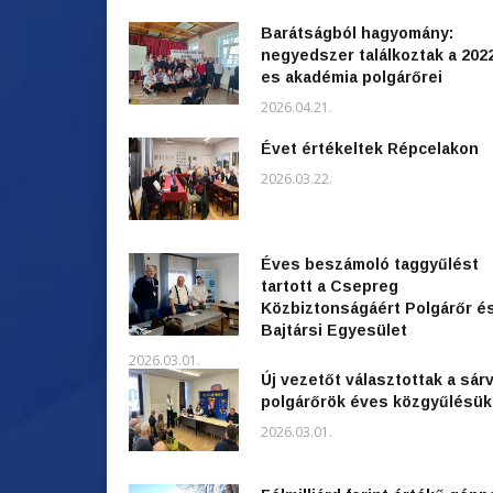
Barátságból hagyomány:
negyedszer találkoztak a 202
es akadémia polgárőrei
2026.04.21.
Évet értékeltek Répcelakon
2026.03.22.
Éves beszámoló taggyűlést
tartott a Csepreg
Közbiztonságáért Polgárőr é
Bajtársi Egyesület
2026.03.01.
Új vezetőt választottak a sárv
polgárőrök éves közgyűlésü
2026.03.01.