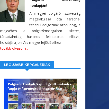
honlapján!
A megyei polgárőr szövetség
megalakulása óta fáradha-
tatlanul dolgozunk azon, hogy a
megyében a polgárőrmozgalom sikeres,
társadalmilag hasznos feladatokat ellátva,
hozzájáruljon Vas megye fejlődéséhez.
tovább olvasom...
LEGÚJABB KÉPGALÉRIÁK