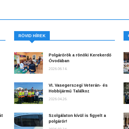
RÖVID HÍREK
Polgárőrök a rönöki Kerekerdő
Óvodában
2026.06.14.
VI. Vasegerszegi Veterán- és
Hobbijármű Találkoz
2026.04.26.
át
Szolgálaton kívül is figyelt a
polgárőr!