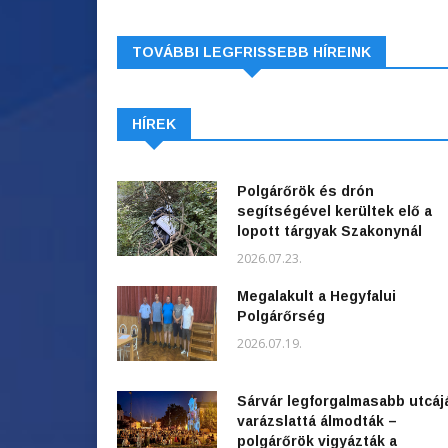
TOVÁBBI LEGFRISSEBB HÍREINK
HÍREK
Polgárőrök és drón
segítségével kerültek elő a
lopott tárgyak Szakonynál
2026.07.23.
Megalakult a Hegyfalui
Polgárőrség
2026.07.19.
Sárvár legforgalmasabb utcáj
varázslattá álmodták –
polgárőrök vigyázták a