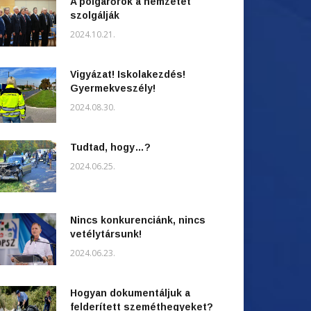
A polgárőrök a nemzetet
szolgálják
2024.10.21.
Vigyázat! Iskolakezdés!
Gyermekveszély!
2024.08.30.
Tudtad, hogy…?
2024.06.25.
Nincs konkurenciánk, nincs
vetélytársunk!
2024.06.23.
Hogyan dokumentáljuk a
felderített szeméthegyeket?