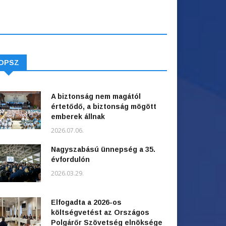
OPSZ
A biztonság nem magától
értetődő, a biztonság mögött
emberek állnak
2026.07.06.
Nagyszabású ünnepség a 35.
évfordulón
2026.03.29.
Elfogadta a 2026-os
költségvetést az Országos
Polgárőr Szövetség elnöksége