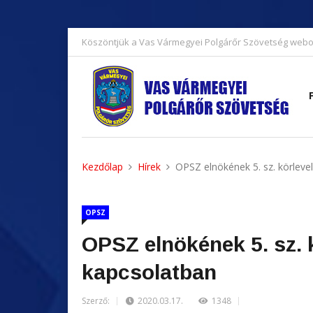
Köszöntjük a Vas Vármegyei Polgárőr Szövetség webo
Kezdőlap
Hírek
OPSZ elnökének 5. sz. körleve
OPSZ
OPSZ elnökének 5. sz. 
kapcsolatban
Szerző:
2020.03.17.
1348