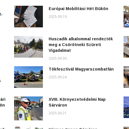
Európai Mobilitási Hét Bükön
2-
2025.09.19.
Huszadik alkalommal rendezték
meg a Csörötneki Szüreti
Vigadalmat
2025.09.30.
Tökfesztivál Magyarszombatfán
2025.09.24.
s
ári
XVIII. Környezetvédelmi Nap
kön
Sárváron
2025.09.21.