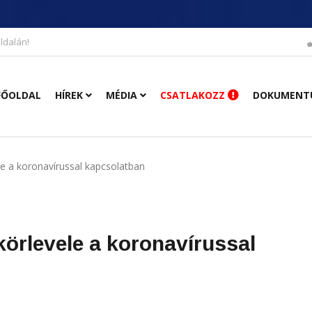
ldalán!
FŐOLDAL
HÍREK
MÉDIA
CSATLAKOZZ
DOKUMENT
le a koronavírussal kapcsolatban
körlevele a koronavírussal