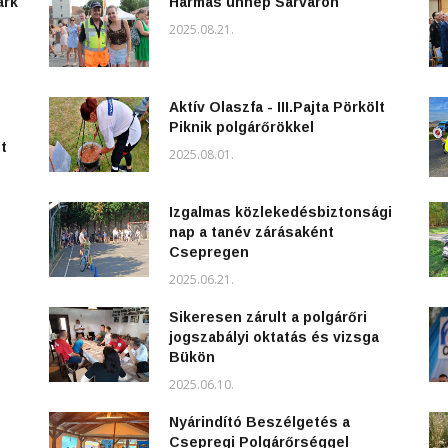
ark
Hármas ünnep Sárváron
2025.08.21.
Aktív Olaszfa - III.Pajta Pörkölt
Piknik polgárőrökkel
t
2025.08.01.
Izgalmas közlekedésbiztonsági
nap a tanév zárásaként
Csepregen
2025.06.21.
Sikeresen zárult a polgárőri
jogszabályi oktatás és vizsga
Bükön
2025.06.10.
Nyárindító Beszélgetés a
Csepregi Polgárőrséggel