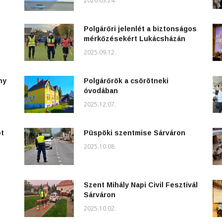
2026.03.24.
Polgárőri jelenlét a biztonságos
mérkőzésekért Lukácsházán
2025.09.12.
ny
Polgárőrök a csörötneki
óvodában
2025.12.07.
ot
Püspöki szentmise Sárváron
2025.10.08.
Szent Mihály Napi Civil Fesztivál
Sárváron
2025.10.02.