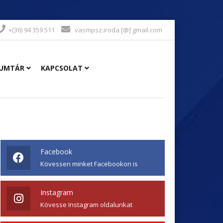
+(36) 94 359 511
vasmpsz.iroda [@] gmail.com
UMTÁR
KAPCSOLAT
Facebook
Kövessen minket Facebookon is
Instagram
Kövesse Instagram oldalunkat