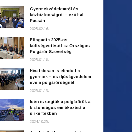
Gyermekvédelemről és
közbiztonságról – ezúttal
Pacsán
2025.02.16.
Elfogadta 2025-ös
költségvetését az Országos
Polgárőr Szövetség
2025.01.18.
Hivatalosan is elindult a
gyermek – és ifjúságvédelem
éve a polgárőrségnél
2025.01.13.
Idén is segítik a polgárőrök a
biztonságos emlékezést a
sírkertekben
2024.10.25.