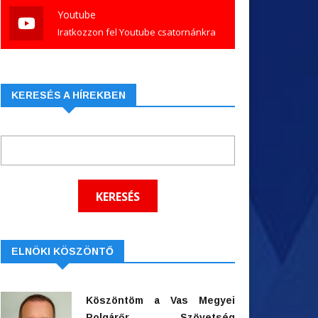
Youtube
Iratkozzon fel Youtube csatornánkra
KERESÉS A HÍREKBEN
ELNÖKI KÖSZÖNTŐ
Köszöntöm a Vas Megyei
Polgárőr Szövetség