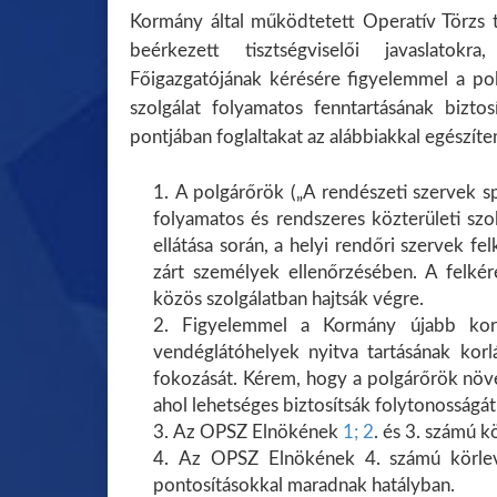
Kormány által működtetett Operatív Törzs tá
beérkezett tisztségviselői javaslatokr
Főigazgatójának kérésére figyelemmel a pol
szolgálat folyamatos fenntartásának bizt
pontjában foglaltakat az alábbiakkal egészíte
A polgárőrök („A rendészeti szervek sp
folyamatos és rendszeres közterületi szolg
ellátása során, a helyi rendőri szervek f
zárt személyek ellenőrzésében. A felkér
közös szolgálatban hajtsák végre.
Figyelemmel a Kormány újabb korlá
vendéglátóhelyek nyitva tartásának korlá
fokozását. Kérem, hogy a polgárőrök növelj
ahol lehetséges biztosítsák folytonosságát
Az OPSZ Elnökének
1;
2
. és 3. számú k
Az OPSZ Elnökének 4. számú körleve
pontosításokkal maradnak hatályban.