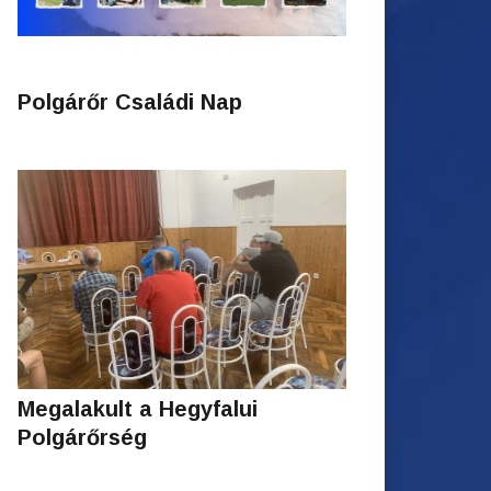
Polgárőr Családi Nap
Megalakult a Hegyfalui
Polgárőrség