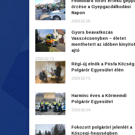
Félmilliárd forint értékű gépp
őrzése a Gyepgazdálkodási
Napon
2026.02.28.
Gyors beavatkozás
Vasszécsenyben – életet
menthetett az időben kinyitot
ajtó
2026.02.13.
Régi-új elnök a Pósfa Község
Polgárőr Egyesület élén
2026.02.13.
Harminc éves a Körmemdi
Polgárőr Egyesület
2026.02.04.
Fokozott polgárőri jelenlét a
Kőszegi-hegységben