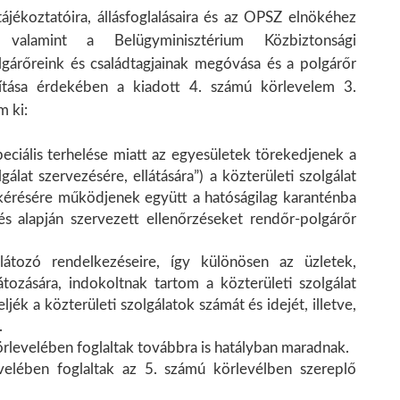
jékoztatóira, állásfoglalásaira és az OPSZ elnökéhez
a, valamint a Belügyminisztérium Közbiztonsági
gárőreink és családtagjainak megóvása és a polgárőr
osítása érdekében a kiadott 4. számú körlevelem 3.
m ki:
eciális terhelése miatt az egyesületek törekedjenek a
álat szervezésére, ellátására”) a közterületi szolgálat
elkérésére működjenek együtt a hatóságilag karanténba
és alapján szervezett ellenőrzéseket rendőr-polgárőr
tozó rendelkezéseire, így különösen az üzletek,
tozására, indokoltnak tartom a közterületi szolgálat
ék a közterületi szolgálatok számát és idejét, illetve,
.
örlevelében foglaltak továbbra is hatályban maradnak.
lében foglaltak az 5. számú körlevélben szereplő