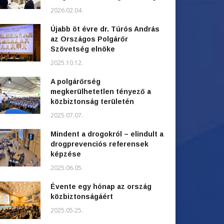
2026.02.04.
Újabb öt évre dr. Túrós András
az Országos Polgárőr
Szövetség elnöke
2025.10.12.
A polgárőrség
megkerülhetetlen tényező a
közbiztonság területén
2025.07.07.
Mindent a drogokról – elindult a
drogprevenciós referensek
képzése
2025.06.05.
Évente egy hónap az ország
közbiztonságáért
2025.05.25.