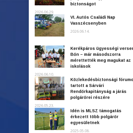
biztonságot
2026.06.29.
VI. Autós Családi Nap
Vasszécsenyben
2026.06.14.
Kerékpáros ügyességi verse
Bőn – már másodszorra
mérettették meg magukat az
iskolások
2026.06.10.
Közlekedésbiztonsági fórum
tartott a Sárvári
Rendőrkapitányság a járás
polgárőrei részére
2026.05.23.
Idén is MLSZ támogatás
érkezett több polgárőr
egyesületnek
2025.05.08.