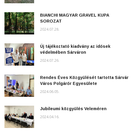
BIANCHI MAGYAR GRAVEL KUPA
SOROZAT
2024.07.28.
Új tájékoztató kiadvány az idősek
védelmében Sárváron
2024.07.26.
Rendes Éves Közgyűlését tartotta Sárvár
Város Polgárőr Egyesülete
2024.06.05.
Jubileumi közgyűlés Veleméren
2024.04.16.