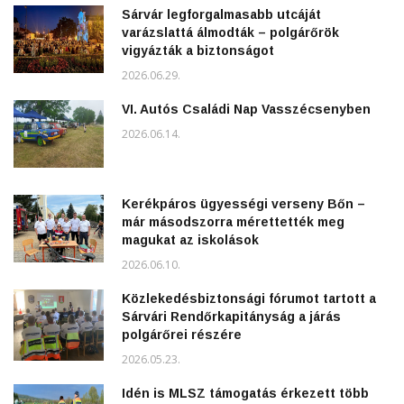
Sárvár legforgalmasabb utcáját
varázslattá álmodták – polgárőrök
vigyázták a biztonságot
2026.06.29.
VI. Autós Családi Nap Vasszécsenyben
2026.06.14.
Kerékpáros ügyességi verseny Bőn –
már másodszorra mérettették meg
magukat az iskolások
2026.06.10.
Közlekedésbiztonsági fórumot tartott a
Sárvári Rendőrkapitányság a járás
polgárőrei részére
2026.05.23.
Idén is MLSZ támogatás érkezett több