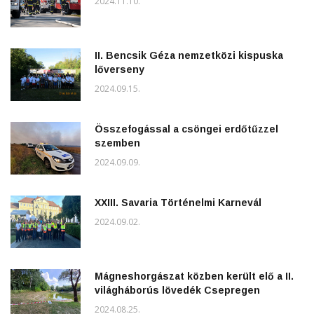
2024.11.10.
II. Bencsik Géza nemzetközi kispuska
lőverseny
2024.09.15.
Összefogással a csöngei erdőtűzzel
szemben
2024.09.09.
XXIII. Savaria Történelmi Karnevál
2024.09.02.
Mágneshorgászat közben került elő a II.
világháborús lövedék Csepregen
2024.08.25.