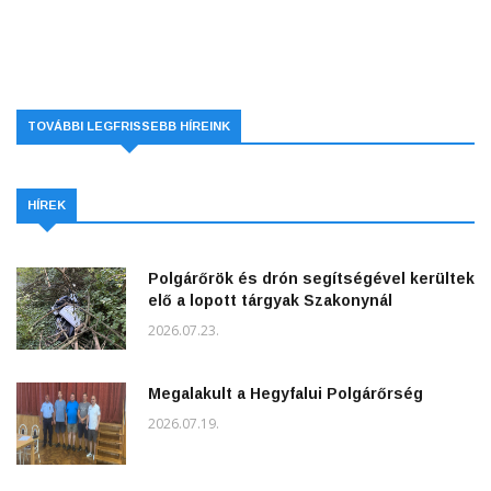
TOVÁBBI LEGFRISSEBB HÍREINK
HÍREK
Polgárőrök és drón segítségével kerültek
elő a lopott tárgyak Szakonynál
2026.07.23.
Megalakult a Hegyfalui Polgárőrség
2026.07.19.