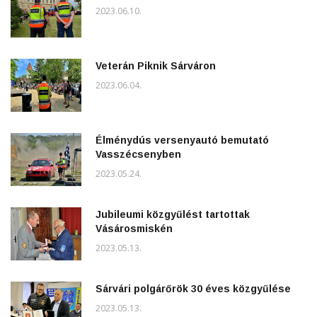
2023.06.10.
Veterán Piknik Sárváron
2023.06.04.
Élménydús versenyautó bemutató
Vasszécsenyben
2023.05.24.
Jubileumi közgyűlést tartottak
Vásárosmiskén
2023.05.13.
Sárvári polgárőrök 30 éves közgyűlése
2023.05.13.