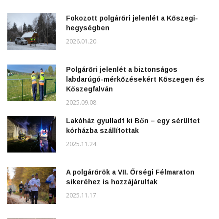
Fokozott polgárőri jelenlét a Kőszegi-
hegységben
2026.01.20.
Polgárőri jelenlét a biztonságos
labdarúgó-mérkőzésekért Kőszegen és
Kőszegfalván
2025.09.08.
Lakóház gyulladt ki Bőn – egy sérültet
kórházba szállítottak
2025.11.24.
A polgárőrök a VII. Őrségi Félmaraton
sikeréhez is hozzájárultak
2025.11.17.