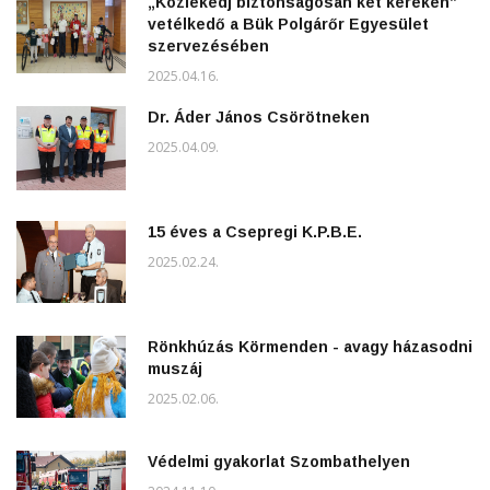
„Közlekedj biztonságosan két keréken”
vetélkedő a Bük Polgárőr Egyesület
szervezésében
2025.04.16.
Dr. Áder János Csörötneken
2025.04.09.
15 éves a Csepregi K.P.B.E.
2025.02.24.
Rönkhúzás Körmenden - avagy házasodni
muszáj
2025.02.06.
Védelmi gyakorlat Szombathelyen