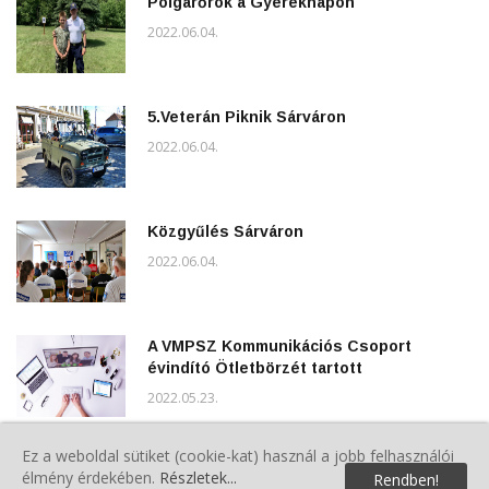
Polgárőrök a Gyereknapon
2022.06.04.
5.Veterán Piknik Sárváron
2022.06.04.
Közgyűlés Sárváron
2022.06.04.
A VMPSZ Kommunikációs Csoport
évindító Ötletbörzét tartott
2022.05.23.
Ez a weboldal sütiket (cookie-kat) használ a jobb felhasználói
Répcelaki Polgárőr Egyesület Tisztújító
élmény érdekében.
Részletek...
Rendben!
Közgyűlése