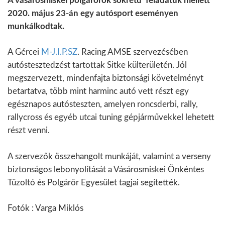
A vásárosmiskei polgárőrök sokrétű feladatuk mellett
2020. május 23-án egy autósport eseményen
munkálkodtak.
A Gércei
M-J.I.P.SZ
. Racing AMSE szervezésében
autóstesztedzést tartottak Sitke külterületén. Jól
megszervezett, mindenfajta biztonsági követelményt
betartatva, több mint harminc autó vett részt egy
egésznapos autósteszten, amelyen roncsderbi, rally,
rallycross és egyéb utcai tuning gépjárművekkel lehetett
részt venni.
A szervezők összehangolt munkáját, valamint a verseny
biztonságos lebonyolítását a Vásárosmiskei Önkéntes
Tűzoltó és Polgárőr Egyesület tagjai segítették.
Fotók : Varga Miklós