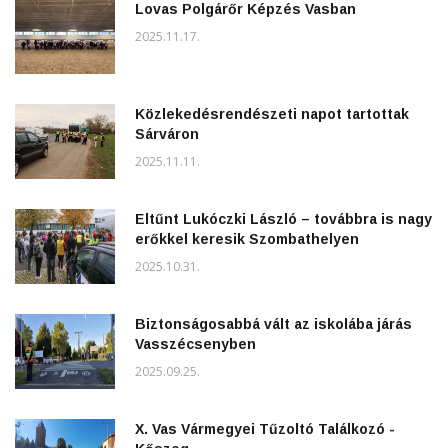
Lovas Polgárőr Képzés Vasban
2025.11.17.
Közlekedésrendészeti napot tartottak
Sárváron
2025.11.11.
Eltűnt Lukóczki László – továbbra is nagy
erőkkel keresik Szombathelyen
2025.10.31.
Biztonságosabbá vált az iskolába járás
Vasszécsenyben
2025.09.25.
X. Vas Vármegyei Tűzoltó Találkozó -