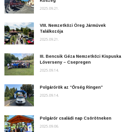
Kőszeg
2025.09.21.
VIII. Nemzetközi Öreg Járművek
Találkozója
2025.09.21.
III. Bencsik Géza Nemzetközi Kispuska
Lőverseny – Csepregen
2025.09.14.
Polgárőrök az “Őrség Ringen”
2025.09.14.
Polgárőr családi nap Csörötneken
2025.09.06.