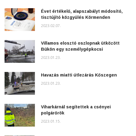
Évet értékelő, alapszabályt módosító,
tisztújító közgyűlés Körmenden
2023.02.07.
Villamos elosztó oszlopnak ütközött
Bükön egy személygépkocsi
2023.01.23.
Havazás miatti útlezárás Kőszegen
2023.01.23.
Viharkárnál segítettek a csényei
polgárőrök
2023.01.15.