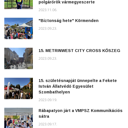
polgárőrök vármegyeszerte
2023.11.06.
"Biztonság hete" Körmenden
2023.09.23.
15. METRINWEST CITY CROSS KŐSZEG
2023.09.23.
15. születésnapját ünnepelte a Fekete
István Állatvédő Egyesület
Szombathelyen
2023.09.19.
Rábapatyon járt a VMPSZ Kommunikációs
sátra
2023.09.17.