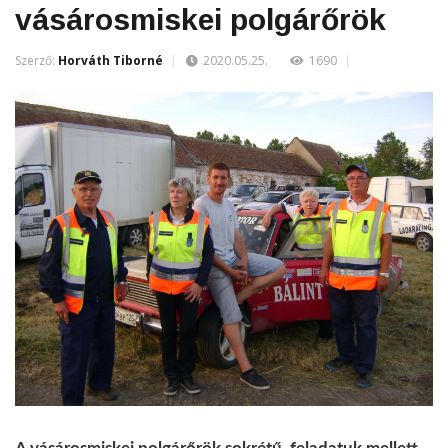
vásárosmiskei polgárőrök
Szerző:
Horváth Tiborné
2020.05.25.
1690