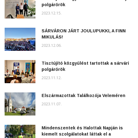
polgárőrök
2023.12.15.
SÁRVÁRON JÁRT JOULUPUKKI, A FINN
MIKULÁS!
2023.12.06.
Tisztújító közgyűlést tartottak a sárvári
polgárőrök
2023.11.12.
Elszármazottak Találkozója Veleméren
2023.11.07.
Mindenszentek és Halottak Napján is
kiemelt szolgálatokat láttak el a