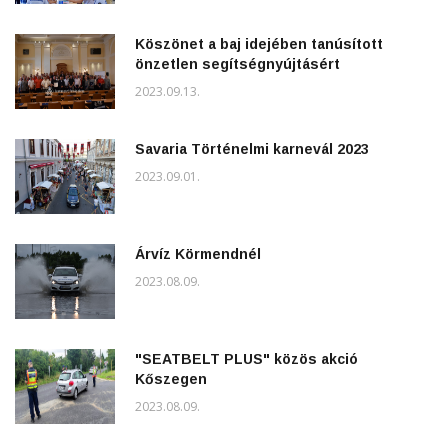
Köszönet a baj idejében tanúsított
önzetlen segítségnyújtásért
2023.09.13.
Savaria Történelmi karnevál 2023
2023.09.01.
Árvíz Körmendnél
2023.08.09.
"SEATBELT PLUS" közös akció
Kőszegen
2023.08.09.