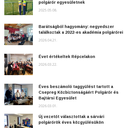
polgárőr egyesületnek
2025.05.08.
Barátságból hagyomány: negyedszer
találkoztak a 2022-es akadémia polgárőrei
2026.04.21.
Évet értékeltek Répcelakon
2026.03.22.
Éves beszámoló taggyűlést tartott a
Csepreg Közbiztonságáért Polgárőr és
Bajtársi Egyesület
2026.03.01.
Új vezetőt választottak a sárvári
polgárőrök éves közgyűlésükön