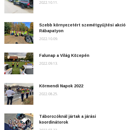
2022.10.11.
Szebb környezetért szemétgyűjtési akció
Rábapatyon
2022.10.09.
Falunap a Világ Közepén
2022.09.13.
Körmendi Napok 2022
2022.08.25.
Táborozóknál jártak a járási
koordinátorok