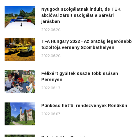
Nyugodt szolgálatnak indult, de TEK
akcióval zárult szolgálat a Sárvári
járásban
2022.06.20.
TFA Hungary 2022 - Az ország legerősebb
tűzoltója verseny Szombathelyen
2022.06.20.
Félixért gyűltek össze több százan
Perenyén
2022.06.13.
Pünkösd hétfői rendezvények Rönökön
2022.06.07.