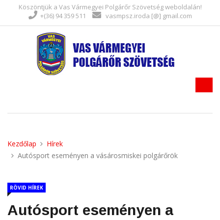
Köszöntjük a Vas Vármegyei Polgárőr Szövetség weboldalán!
+(36) 94 359 511
vasmpsz.iroda [@] gmail.com
Kezdőlap
Hírek
Autósport eseményen a vásárosmiskei polgárőrök
RÖVID HÍREK
Autósport eseményen a