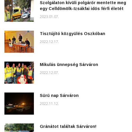
Szolgálaton kívüli polgárőr mentette meg
egy Celldömölk-Izsákfai idős férfi életét
2023.01.07.
Tisztújító közgyűlés Oszkóban
2022.12.17.
Mikulás ünnepség Sárváron
2022.12.07.
Sűrű nap Sárváron
2022.11.12.
Gránátot találtak Sárváron!