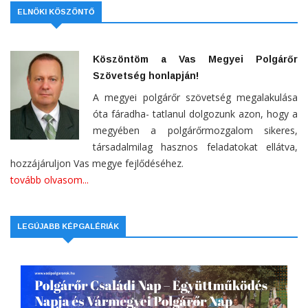
ELNÖKI KÖSZÖNTŐ
Köszöntöm a Vas Megyei Polgárőr
Szövetség honlapján!
A megyei polgárőr szövetség megalakulása
óta fáradha- tatlanul dolgozunk azon, hogy a
megyében a polgárőrmozgalom sikeres,
társadalmilag hasznos feladatokat ellátva,
hozzájáruljon Vas megye fejlődéséhez.
tovább olvasom...
LEGÚJABB KÉPGALÉRIÁK