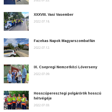
2022.07.22.
XXXVIII. Vasi Vasember
2022.07.18.
Fazekas Napok Magyarszombatfán
2022.07.12.
IX. Csepregi Nemzetközi Lőverseny
2022.07.09.
Hosszúperesztegi polgárőrök hosszú
hétvégéje
2022.07.03.