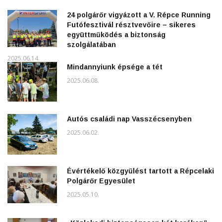
24 polgárőr vigyázott a V. Répce Running
Futófesztivál résztvevőire – sikeres
együttműködés a biztonság
szolgálatában
2025.06.14.
Mindannyiunk épsége a tét
2025.06.08.
Autós családi nap Vasszécsenyben
2025.06.02.
Évértékelő közgyűlést tartott a Répcelaki
Polgárőr Egyesület
2025.05.10.