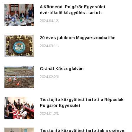
A Körmendi Polgárőr Egyesület
évértékelő közgyűlést tartott
2024.04.12.
20 éves jubileum Magyarszombatfán
2024.03.11.
Gránát Kőszegfalván
2024.02.23.
Tisztújító közgyűlést tartott a Répcelaki
Polgárőr Egyesület
2024.01.23.
Tisztújító közgyűlést tartottak a csényei