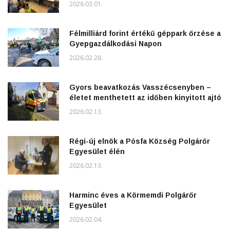
2026.03.01.
Félmilliárd forint értékű géppark őrzése a
Gyepgazdálkodási Napon
2026.02.28.
Gyors beavatkozás Vasszécsenyben –
életet menthetett az időben kinyitott ajtó
2026.02.13.
Régi-új elnök a Pósfa Község Polgárőr
Egyesület élén
2026.02.13.
Harminc éves a Körmemdi Polgárőr
Egyesület
2026.02.04.