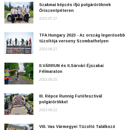
Szakmai képzés ifjú polgárőröknek
Őriszentpéteren
2023.07.27.
TFA Hungary 2023 - Az ország legerősebb
tűzoltója verseny Szombathelyen
2023.06.27.
II.VÁRRUN és II.Sárvári Éjszakai
Félmaraton
2023.06.25.
III. Répce Runnig Futófesztivál
polgárőrökkel
2023.06.22.
VIII. Vas Vármegyei Tűzoltó Találkozó