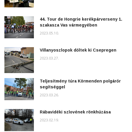
44. Tour de Hongrie kerékpárverseny 1.
szakasza Vas vármegyében
2023.05.10.
Villanyoszlopok dőltek ki Csepregen
2023.03.27.
Teljesítmény túra Körmenden polgárőr
segítséggel
2023.03.26.
Rábavidéki szlovének rönkhúzása
2023.02.19.