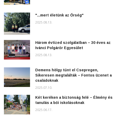
"...mert életünk az Őrség"
2025.08.13.
Három évtized szolgálatban – 30 éves az
Ivánci Polgárőr Egyesület
2025.08.13.
Demens hölgy tűnt el Csepregen,
Sikeresen megtalálták – Fontos üzenet a
családoknak
2025.07.10.
Két keréken a biztonság felé – Élmény és
tanulás a bői iskolásoknak
2025.06.17.