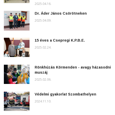
2025.04.16.
Dr. Áder János Csörötneken
2025.04.09.
15 éves a Csepregi K.P.B.E.
2025.02.24.
Rönkhúzás Körmenden - avagy házasodni
muszáj
2025.02.06.
Védelmi gyakorlat Szombathelyen
2024.11.10.