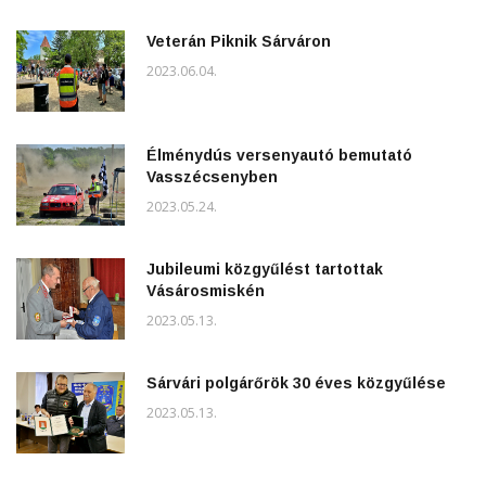
Veterán Piknik Sárváron
2023.06.04.
Élménydús versenyautó bemutató
Vasszécsenyben
2023.05.24.
Jubileumi közgyűlést tartottak
Vásárosmiskén
2023.05.13.
Sárvári polgárőrök 30 éves közgyűlése
2023.05.13.