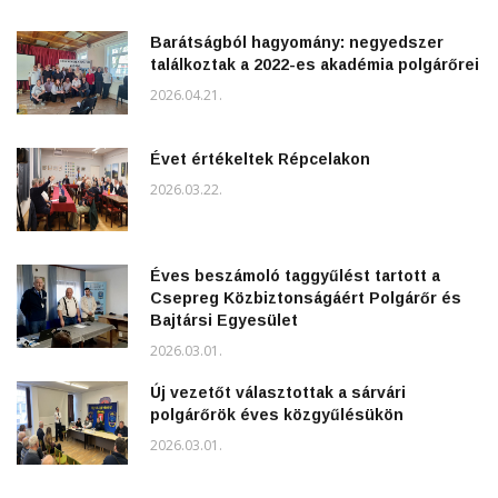
Barátságból hagyomány: negyedszer
találkoztak a 2022-es akadémia polgárőrei
2026.04.21.
Évet értékeltek Répcelakon
2026.03.22.
Éves beszámoló taggyűlést tartott a
Csepreg Közbiztonságáért Polgárőr és
Bajtársi Egyesület
2026.03.01.
Új vezetőt választottak a sárvári
polgárőrök éves közgyűlésükön
2026.03.01.