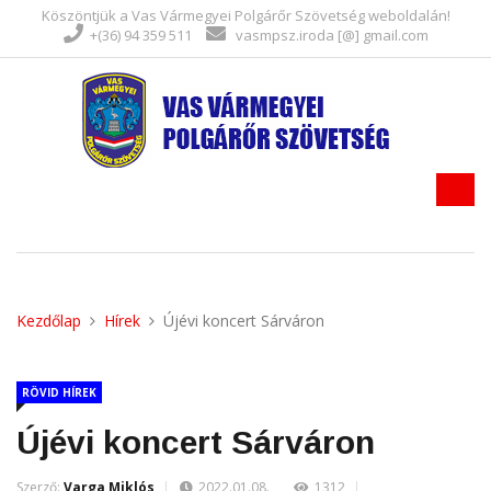
Köszöntjük a Vas Vármegyei Polgárőr Szövetség weboldalán!
+(36) 94 359 511
vasmpsz.iroda [@] gmail.com
Kezdőlap
Hírek
Újévi koncert Sárváron
RÖVID HÍREK
Újévi koncert Sárváron
Szerző:
Varga Miklós
2022.01.08.
1312