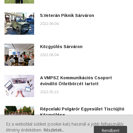
5.Veterán Piknik Sárváron
2022.06.04.
Közgyűlés Sárváron
2022.06.04.
A VMPSZ Kommunikációs Csoport
évindító Ötletbörzét tartott
2022.05.23.
Répcelaki Polgárőr Egyesület Tisztújító
Közgyűlése
2022.05.22.
Ez a weboldal sütiket (cookie-kat) használ a jobb felhasználói
élmény érdekében.
Részletek...
Rendben!