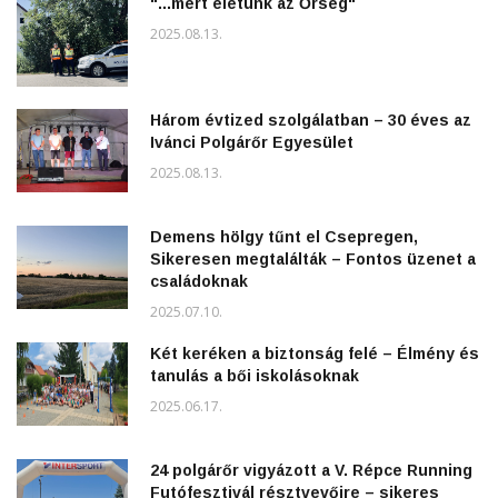
"...mert életünk az Őrség"
2025.08.13.
Három évtized szolgálatban – 30 éves az
Ivánci Polgárőr Egyesület
2025.08.13.
Demens hölgy tűnt el Csepregen,
Sikeresen megtalálták – Fontos üzenet a
családoknak
2025.07.10.
Két keréken a biztonság felé – Élmény és
tanulás a bői iskolásoknak
2025.06.17.
24 polgárőr vigyázott a V. Répce Running
Futófesztivál résztvevőire – sikeres