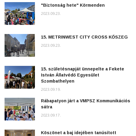
"Biztonság hete" Körmenden
2023.09.23.
15. METRINWEST CITY CROSS KŐSZEG
2023.09.23.
15. születésnapját ünnepelte a Fekete
István Állatvédő Egyesület
Szombathelyen
2023.09.19.
Rábapatyon járt a VMPSZ Kommunikációs
sátra
2023.09.17.
Köszönet a baj idejében tanúsított