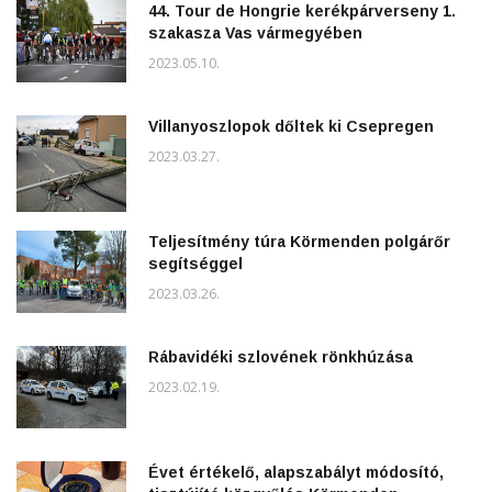
44. Tour de Hongrie kerékpárverseny 1.
szakasza Vas vármegyében
2023.05.10.
Villanyoszlopok dőltek ki Csepregen
2023.03.27.
Teljesítmény túra Körmenden polgárőr
segítséggel
2023.03.26.
Rábavidéki szlovének rönkhúzása
2023.02.19.
Évet értékelő, alapszabályt módosító,