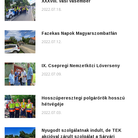
XXXVIII. Vasi Vasember
2022.07.18.
Fazekas Napok Magyarszombatfán
2022.07.12.
IX. Csepregi Nemzetközi Lőverseny
2022.07.09.
Hosszúperesztegi polgárőrök hosszú
hétvégéje
2022.07.03.
Nyugodt szolgálatnak indult, de TEK
akcióval zárult szolgálat a Sárvári