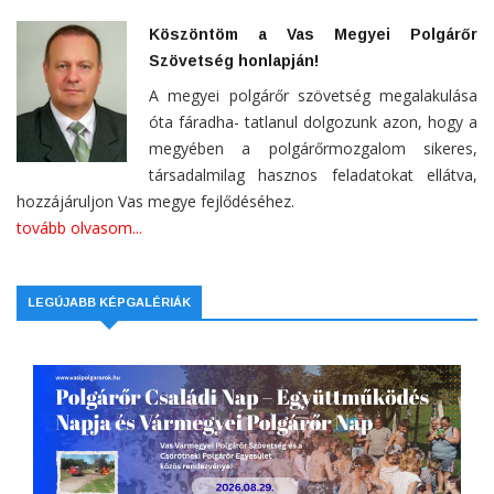
Köszöntöm a Vas Megyei Polgárőr
Szövetség honlapján!
A megyei polgárőr szövetség megalakulása
óta fáradha- tatlanul dolgozunk azon, hogy a
megyében a polgárőrmozgalom sikeres,
társadalmilag hasznos feladatokat ellátva,
hozzájáruljon Vas megye fejlődéséhez.
tovább olvasom...
LEGÚJABB KÉPGALÉRIÁK