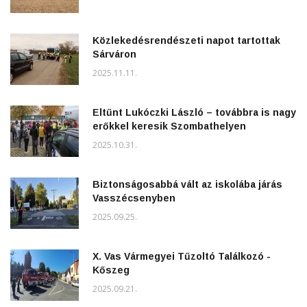
Közlekedésrendészeti napot tartottak
Sárváron
2025.11.11.
Eltűnt Lukóczki László – továbbra is nagy
erőkkel keresik Szombathelyen
2025.10.31.
Biztonságosabbá vált az iskolába járás
Vasszécsenyben
2025.09.25.
X. Vas Vármegyei Tűzoltó Találkozó -
Kőszeg
2025.09.21.