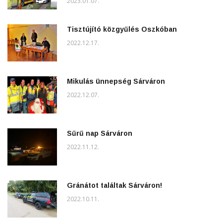
2023.01.07.
Tisztújító közgyűlés Oszkóban
2022.12.17.
Mikulás ünnepség Sárváron
2022.12.07.
Sűrű nap Sárváron
2022.11.12.
Gránátot találtak Sárváron!
2022.10.11.