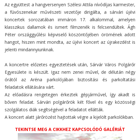
Az együttest a hangversenyen Szélesi Attila nívódíjas karmester,
a fúvószenekar művészeti vezetője dirigálta, a sárvári újévi
koncertek sorozatában immáron 17. alkalommal, amelyen
klasszikus dallamok és ismert filmzenék is felcsendültek. Ágh
Péter országgyűlési képviselő köszöntőjében örömének adott
hangot, hiszen mint mondta, az újévi koncert az újrakezdést is
jelenti mindannyiunknak.
A koncertre előzetes egyeztetések után, Sárvár Város Polgárőr
Egyesülete is készült. Igaz nem zenei művel, de délután négy
órától az Aréna parkolójában biztosítási és parkoltatási
feladatok ellátására várt.
Az előadásra rengetegen érkeztek gépjárművel, így akadt is
bőven feladat. Sárvári polgárőrök két fővel és egy közösségi
szolgálatos diák segítségével a feladatot ellátták.
A koncert alatt járőrözést hajtottak végre a kijelölt parkolókban.
TEKINTSE MEG A CIKKHEZ KAPCSOLÓDÓ GALÉRIÁT