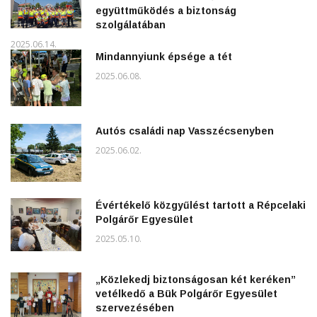
együttműködés a biztonság
szolgálatában
2025.06.14.
Mindannyiunk épsége a tét
2025.06.08.
Autós családi nap Vasszécsenyben
2025.06.02.
Évértékelő közgyűlést tartott a Répcelaki
Polgárőr Egyesület
2025.05.10.
„Közlekedj biztonságosan két keréken”
vetélkedő a Bük Polgárőr Egyesület
szervezésében