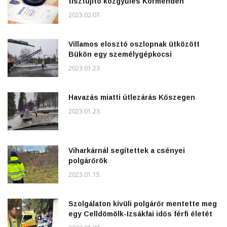
tisztújító közgyűlés Körmenden
2023.02.07.
Villamos elosztó oszlopnak ütközött
Bükön egy személygépkocsi
2023.01.23.
Havazás miatti útlezárás Kőszegen
2023.01.23.
Viharkárnál segítettek a csényei
polgárőrök
2023.01.15.
Szolgálaton kívüli polgárőr mentette meg
egy Celldömölk-Izsákfai idős férfi életét