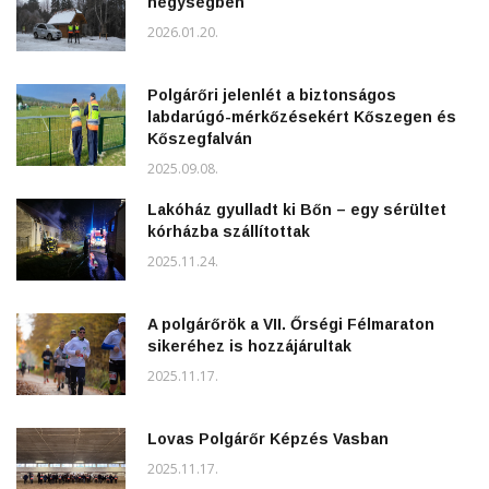
hegységben
2026.01.20.
Polgárőri jelenlét a biztonságos
labdarúgó-mérkőzésekért Kőszegen és
Kőszegfalván
2025.09.08.
Lakóház gyulladt ki Bőn – egy sérültet
kórházba szállítottak
2025.11.24.
A polgárőrök a VII. Őrségi Félmaraton
sikeréhez is hozzájárultak
2025.11.17.
Lovas Polgárőr Képzés Vasban
2025.11.17.