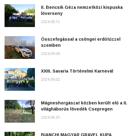
II. Bencsik Géza nemzetközi kispuska
lőverseny
2024.09.15.
Összefogással a csöngei erdőtűzzel
szemben
2024.09.09.
XXIII. Savaria Történelmi Karnevál
2024.09.02.
Mágneshorgászat közben került elő a II.
világháborús lövedék Csepregen
2024.08.25.
BIANCHI MAGYAR GRAVEL KUPA