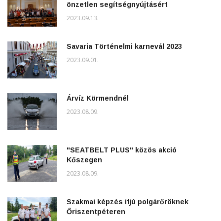
önzetlen segítségnyújtásért
2023.09.13.
Savaria Történelmi karnevál 2023
2023.09.01.
Árvíz Körmendnél
2023.08.09.
"SEATBELT PLUS" közös akció
Kőszegen
2023.08.09.
Szakmai képzés ifjú polgárőröknek
Őriszentpéteren