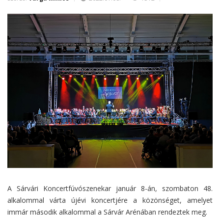
A Sárvári Koncertfúvószenekar január 8-án, szombaton 48.
alkalommal várta újévi koncertjére a közönséget, amelyet
immár második alkalommal a Sárvár Arénában rendeztek meg.