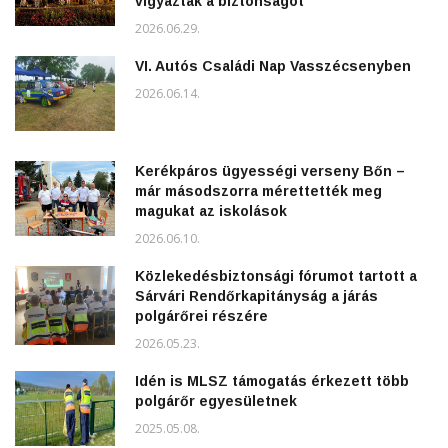
vigyázták a biztonságot
2026.06.29.
VI. Autós Családi Nap Vasszécsenyben
2026.06.14.
Kerékpáros ügyességi verseny Bőn –
már másodszorra mérettették meg
magukat az iskolások
2026.06.10.
Közlekedésbiztonsági fórumot tartott a
Sárvári Rendőrkapitányság a járás
polgárőrei részére
2026.05.23.
Idén is MLSZ támogatás érkezett több
polgárőr egyesületnek
2025.05.08.