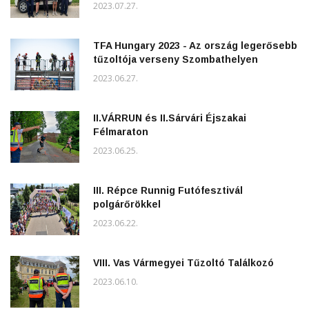
2023.07.27.
TFA Hungary 2023 - Az ország legerősebb
tűzoltója verseny Szombathelyen
2023.06.27.
II.VÁRRUN és II.Sárvári Éjszakai
Félmaraton
2023.06.25.
III. Répce Runnig Futófesztivál
polgárőrökkel
2023.06.22.
VIII. Vas Vármegyei Tűzoltó Találkozó
2023.06.10.