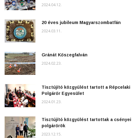
2024.04.12.
20 éves jubileum Magyarszombatfán
2024.03.11.
Gránát Kőszegfalván
2024.02.23.
Tisztújító közgyűlést tartott a Répcelaki
Polgárőr Egyesület
2024.01.23.
Tisztújító közgyűlést tartottak a csényei
polgárőrök
2023.12.15.