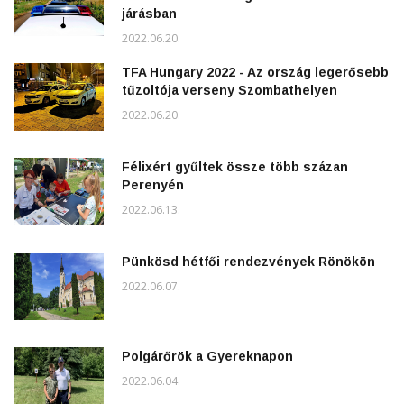
járásban
2022.06.20.
TFA Hungary 2022 - Az ország legerősebb
tűzoltója verseny Szombathelyen
2022.06.20.
Félixért gyűltek össze több százan
Perenyén
2022.06.13.
Pünkösd hétfői rendezvények Rönökön
2022.06.07.
Polgárőrök a Gyereknapon
2022.06.04.