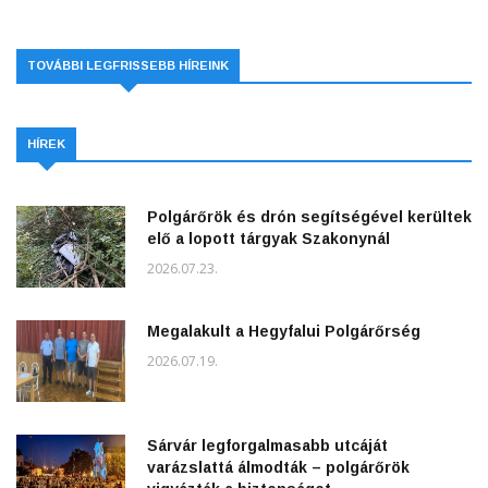
TOVÁBBI LEGFRISSEBB HÍREINK
HÍREK
Polgárőrök és drón segítségével kerültek
elő a lopott tárgyak Szakonynál
2026.07.23.
Megalakult a Hegyfalui Polgárőrség
2026.07.19.
Sárvár legforgalmasabb utcáját
varázslattá álmodták – polgárőrök