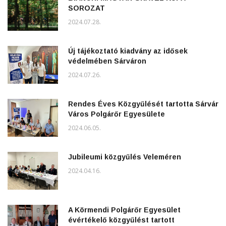
SOROZAT
2024.07.28.
Új tájékoztató kiadvány az idősek
védelmében Sárváron
2024.07.26.
Rendes Éves Közgyűlését tartotta Sárvár
Város Polgárőr Egyesülete
2024.06.05.
Jubileumi közgyűlés Veleméren
2024.04.16.
A Körmendi Polgárőr Egyesület
évértékelő közgyűlést tartott