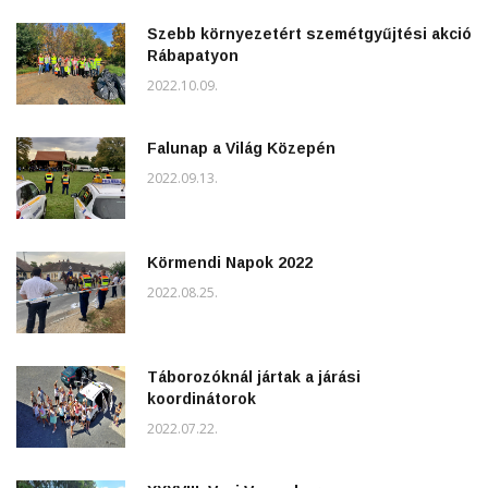
Szebb környezetért szemétgyűjtési akció
Rábapatyon
2022.10.09.
Falunap a Világ Közepén
2022.09.13.
Körmendi Napok 2022
2022.08.25.
Táborozóknál jártak a járási
koordinátorok
2022.07.22.