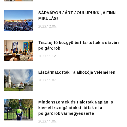
SÁRVÁRON JÁRT JOULUPUKKI, A FINN
MIKULÁS!
2023.12.06.
Tisztújító közgyűlést tartottak a sárvári
polgárőrök
2023.11.12.
Elszármazottak Találkozója Veleméren
2023.11.07.
Mindenszentek és Halottak Napján is
kiemelt szolgálatokat láttak el a
polgárőrök vármegyeszerte
2023.11.06.