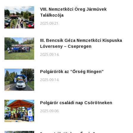
VIII. Nemzetközi Öreg Járművek
Találkozója
2025.09.21.
III. Bencsik Géza Nemzetközi Kispuska
Lőverseny – Csepregen
2025.09.14.
Polgárőrök az “Őrség Ringen”
2025.09.14.
Polgárőr családi nap Csörötneken
2025.09.06.