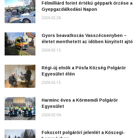
Félmilliárd forint értékű géppark őrzése a
Gyepgazdálkodási Napon
2026.02.28.
Gyors beavatkozás Vasszécsenyben –
életet menthetett az időben kinyitott ajtó
2026.02.13.
Régi-új elnök a Pósfa Község Polgárőr
Egyesület élén
2026.02.13.
Harminc éves a Körmemdi Polgárőr
Egyesület
2026.02.04.
Fokozott polgárőri jelenlét a Kőszegi-