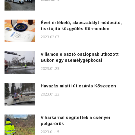
Évet értékelő, alapszabályt módosító,
tisztújító közgyűlés Körmenden
2023.02.07.
Villamos elosztó oszlopnak ütközött
Bükön egy személygépkocsi
2023.01.23.
Havazás miatti útlezárás Kőszegen
2023.01.23.
Viharkárnál segítettek a csényei
polgárőrök
2023.01.15.