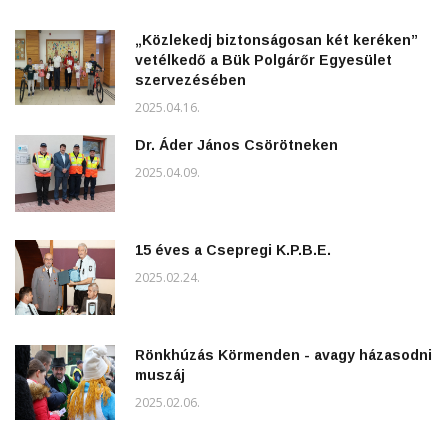
„Közlekedj biztonságosan két keréken”
vetélkedő a Bük Polgárőr Egyesület
szervezésében
2025.04.16.
Dr. Áder János Csörötneken
2025.04.09.
15 éves a Csepregi K.P.B.E.
2025.02.24.
Rönkhúzás Körmenden - avagy házasodni
muszáj
2025.02.06.