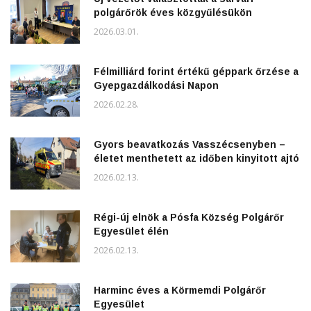
polgárőrök éves közgyűlésükön
2026.03.01.
Félmilliárd forint értékű géppark őrzése a
Gyepgazdálkodási Napon
2026.02.28.
Gyors beavatkozás Vasszécsenyben –
életet menthetett az időben kinyitott ajtó
2026.02.13.
Régi-új elnök a Pósfa Község Polgárőr
Egyesület élén
2026.02.13.
Harminc éves a Körmemdi Polgárőr
Egyesület