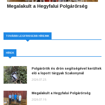
Megalakult a Hegyfalui Polgárőrség
TOVÁBBI LEGFRISSEBB HÍREINK
HÍREK
Polgárőrök és drón segítségével kerültek
elő a lopott tárgyak Szakonynál
2026.07.23.
Megalakult a Hegyfalui Polgárőrség
2026.07.19.