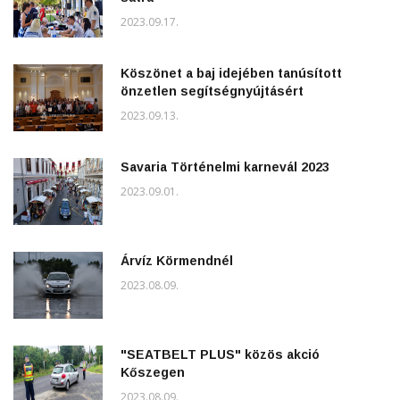
2023.09.17.
Köszönet a baj idejében tanúsított
önzetlen segítségnyújtásért
2023.09.13.
Savaria Történelmi karnevál 2023
2023.09.01.
Árvíz Körmendnél
2023.08.09.
"SEATBELT PLUS" közös akció
Kőszegen
2023.08.09.