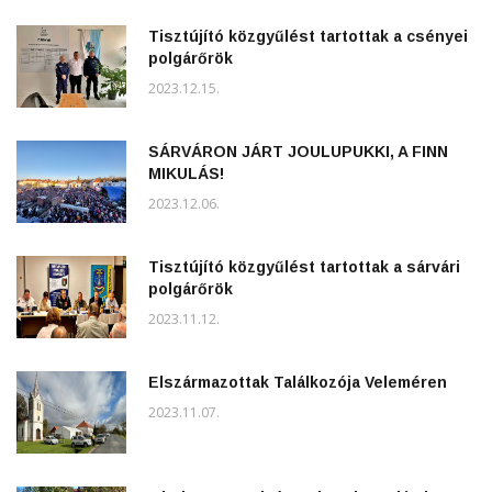
Tisztújító közgyűlést tartottak a csényei
polgárőrök
2023.12.15.
SÁRVÁRON JÁRT JOULUPUKKI, A FINN
MIKULÁS!
2023.12.06.
Tisztújító közgyűlést tartottak a sárvári
polgárőrök
2023.11.12.
Elszármazottak Találkozója Veleméren
2023.11.07.