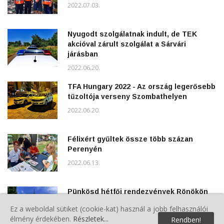
2022.07.03.
Nyugodt szolgálatnak indult, de TEK
akcióval zárult szolgálat a Sárvári
járásban
2022.06.20.
TFA Hungary 2022 - Az ország legerősebb
tűzoltója verseny Szombathelyen
2022.06.20.
Félixért gyűltek össze több százan
Perenyén
2022.06.13.
Pünkösd hétfői rendezvények Rönökön
2022.06.07.
Ez a weboldal sütiket (cookie-kat) használ a jobb felhasználói
élmény érdekében.
Részletek...
Rendben!