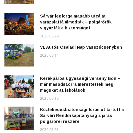
Sárvár legforgalmasabb utcáját
varázslattá álmodták – polgárőrök
vigyázták a biztonságot
2026.06.29.
VI. Autós Családi Nap Vasszécsenyben
2026.06.14.
Kerékpáros ügyességi verseny Bőn –
már másodszorra mérettették meg
magukat az iskolások
2026.06.10.
Közlekedésbiztonsági fórumot tartott a
Sárvári Rendőrkapitányság a járás
polgárőrei részére
2026.05.23.