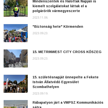
Mindenszentek és Halottak Napján is
kiemelt szolgálatokat láttak el a
polgárőrök vármegyeszerte
2023.11.06.
"Biztonság hete" Körmenden
2023.09.23.
15. METRINWEST CITY CROSS KŐSZEG
2023.09.23.
15. születésnapját ünnepelte a Fekete
István Állatvédő Egyesület
Szombathelyen
2023.09.19.
Rábapatyon járt a VMPSZ Kommunikációs
sátra