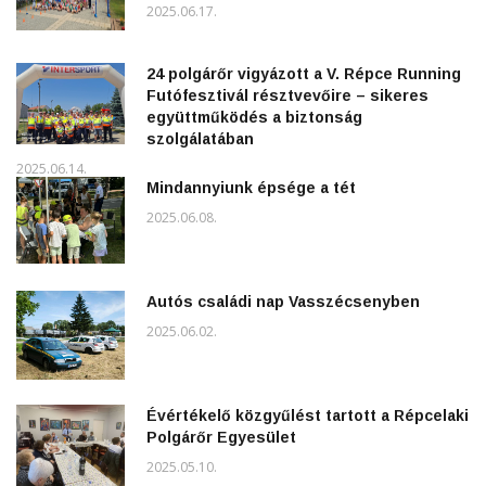
2025.06.17.
24 polgárőr vigyázott a V. Répce Running
Futófesztivál résztvevőire – sikeres
együttműködés a biztonság
szolgálatában
2025.06.14.
Mindannyiunk épsége a tét
2025.06.08.
Autós családi nap Vasszécsenyben
2025.06.02.
Évértékelő közgyűlést tartott a Répcelaki
Polgárőr Egyesület
2025.05.10.