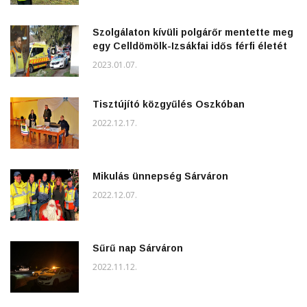
Szolgálaton kívüli polgárőr mentette meg
egy Celldömölk-Izsákfai idős férfi életét
2023.01.07.
Tisztújító közgyűlés Oszkóban
2022.12.17.
Mikulás ünnepség Sárváron
2022.12.07.
Sűrű nap Sárváron
2022.11.12.