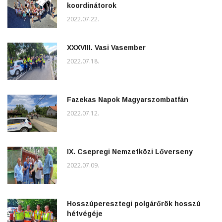
koordinátorok
2022.07.22.
XXXVIII. Vasi Vasember
2022.07.18.
Fazekas Napok Magyarszombatfán
2022.07.12.
IX. Csepregi Nemzetközi Lőverseny
2022.07.09.
Hosszúperesztegi polgárőrök hosszú
hétvégéje