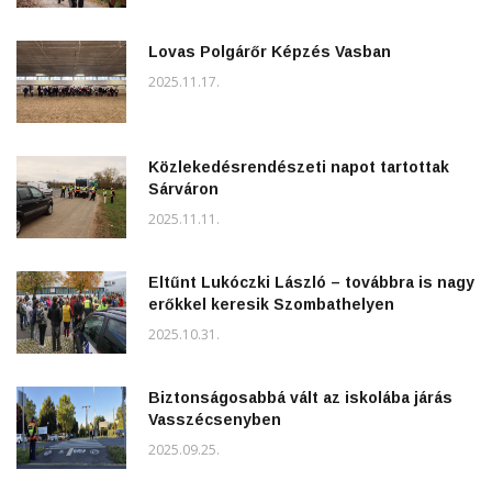
Lovas Polgárőr Képzés Vasban
2025.11.17.
Közlekedésrendészeti napot tartottak
Sárváron
2025.11.11.
Eltűnt Lukóczki László – továbbra is nagy
erőkkel keresik Szombathelyen
2025.10.31.
Biztonságosabbá vált az iskolába járás
Vasszécsenyben
2025.09.25.