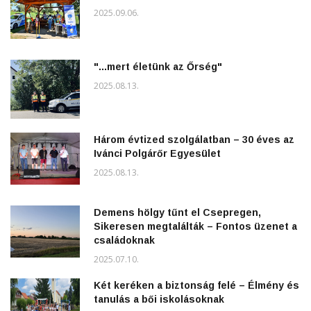
2025.09.06.
"...mert életünk az Őrség"
2025.08.13.
Három évtized szolgálatban – 30 éves az
Ivánci Polgárőr Egyesület
2025.08.13.
Demens hölgy tűnt el Csepregen,
Sikeresen megtalálták – Fontos üzenet a
családoknak
2025.07.10.
Két keréken a biztonság felé – Élmény és
tanulás a bői iskolásoknak