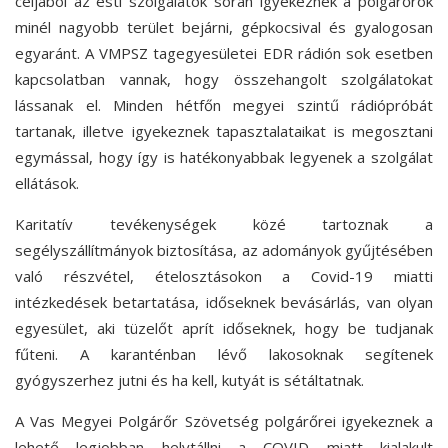
céljából az esti szolgálatok során igyekeznek a polgárőrök
minél nagyobb terület bejárni, gépkocsival és gyalogosan
egyaránt. A VMPSZ tagegyesületei EDR rádión sok esetben
kapcsolatban vannak, hogy összehangolt szolgálatokat
lássanak el. Minden hétfőn megyei szintű rádiópróbát
tartanak, illetve igyekeznek tapasztalataikat is megosztani
egymással, hogy így is hatékonyabbak legyenek a szolgálat
ellátások.
Karitatív tevékenységek közé tartoznak a
segélyszállítmányok biztosítása, az adományok gyűjtésében
való részvétel, ételosztásokon a Covid-19 miatti
intézkedések betartatása, időseknek bevásárlás, van olyan
egyesület, aki tüzelőt aprít időseknek, hogy be tudjanak
fűteni. A karanténban lévő lakosoknak segítenek
gyógyszerhez jutni és ha kell, kutyát is sétáltatnak.
A Vas Megyei Polgárőr Szövetség polgárőrei igyekeznek a
lehető legjobban helytállni a COVID miatt kialakult