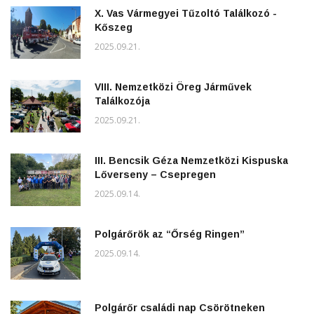
X. Vas Vármegyei Tűzoltó Találkozó -
Kőszeg
2025.09.21.
VIII. Nemzetközi Öreg Járművek
Találkozója
2025.09.21.
III. Bencsik Géza Nemzetközi Kispuska
Lőverseny – Csepregen
2025.09.14.
Polgárőrök az “Őrség Ringen”
2025.09.14.
Polgárőr családi nap Csörötneken