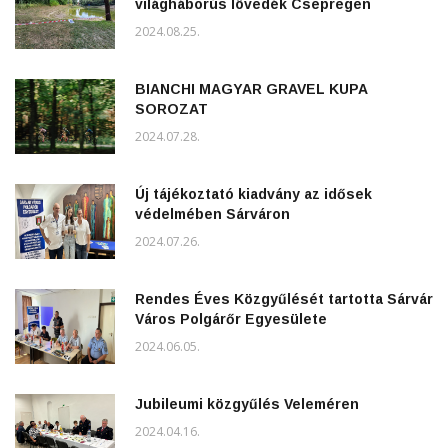
világháborús lövedék Csepregen
2024.08.25.
BIANCHI MAGYAR GRAVEL KUPA
SOROZAT
2024.07.28.
Új tájékoztató kiadvány az idősek
védelmében Sárváron
2024.07.26.
Rendes Éves Közgyűlését tartotta Sárvár
Város Polgárőr Egyesülete
2024.06.05.
Jubileumi közgyűlés Veleméren
2024.04.16.