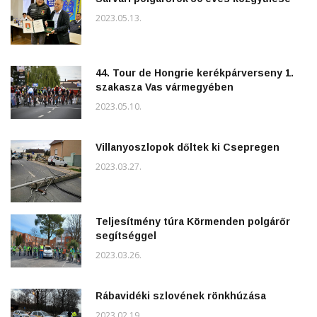
2023.05.13.
44. Tour de Hongrie kerékpárverseny 1.
szakasza Vas vármegyében
2023.05.10.
Villanyoszlopok dőltek ki Csepregen
2023.03.27.
Teljesítmény túra Körmenden polgárőr
segítséggel
2023.03.26.
Rábavidéki szlovének rönkhúzása
2023.02.19.