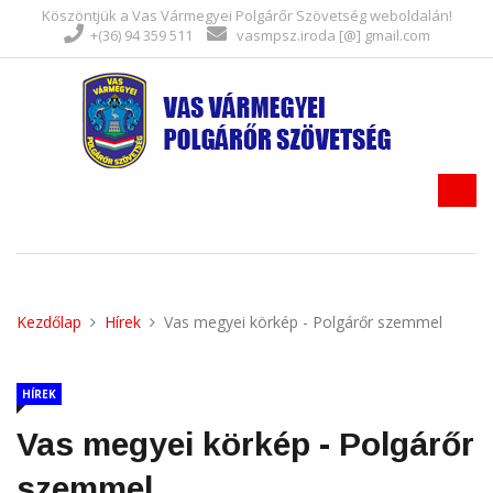
Köszöntjük a Vas Vármegyei Polgárőr Szövetség weboldalán!
+(36) 94 359 511
vasmpsz.iroda [@] gmail.com
Kezdőlap
Hírek
Vas megyei körkép - Polgárőr szemmel
HÍREK
Vas megyei körkép - Polgárőr
szemmel