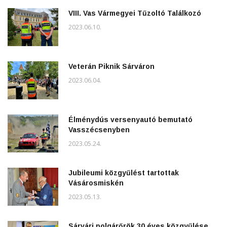
VIII. Vas Vármegyei Tűzoltó Találkozó
2023.06.10.
Veterán Piknik Sárváron
2023.06.04.
Élménydús versenyautó bemutató
Vasszécsenyben
2023.05.24.
Jubileumi közgyűlést tartottak
Vásárosmiskén
2023.05.13.
Sárvári polgárőrök 30 éves közgyűlése