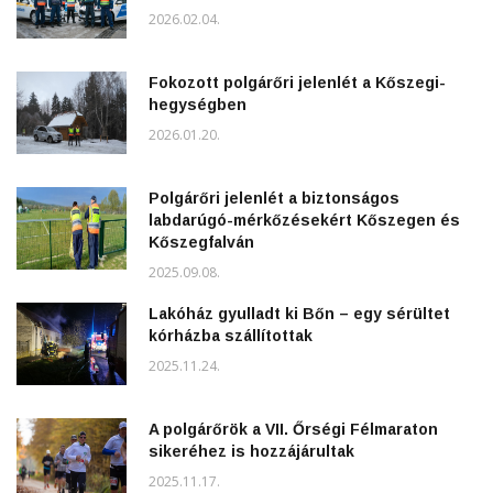
2026.02.04.
Fokozott polgárőri jelenlét a Kőszegi-
hegységben
2026.01.20.
Polgárőri jelenlét a biztonságos
labdarúgó-mérkőzésekért Kőszegen és
Kőszegfalván
2025.09.08.
Lakóház gyulladt ki Bőn – egy sérültet
kórházba szállítottak
2025.11.24.
A polgárőrök a VII. Őrségi Félmaraton
sikeréhez is hozzájárultak
2025.11.17.