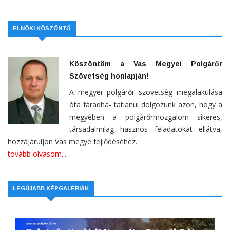
ELNÖKI KÖSZÖNTŐ
Köszöntöm a Vas Megyei Polgárőr
Szövetség honlapján!
A megyei polgárőr szövetség megalakulása
óta fáradha- tatlanul dolgozunk azon, hogy a
megyében a polgárőrmozgalom sikeres,
társadalmilag hasznos feladatokat ellátva,
hozzájáruljon Vas megye fejlődéséhez.
tovább olvasom...
LEGÚJABB KÉPGALÉRIÁK