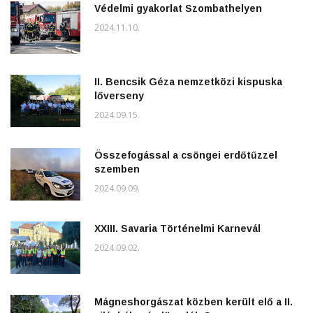
Védelmi gyakorlat Szombathelyen
2024.11.10.
II. Bencsik Géza nemzetközi kispuska
lőverseny
2024.09.15.
Összefogással a csöngei erdőtűzzel
szemben
2024.09.09.
XXIII. Savaria Történelmi Karnevál
2024.09.02.
Mágneshorgászat közben került elő a II.