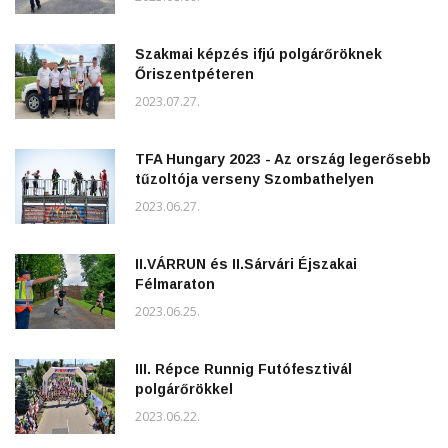
Szakmai képzés ifjú polgárőröknek
Őriszentpéteren
2023.07.27.
TFA Hungary 2023 - Az ország legerősebb
tűzoltója verseny Szombathelyen
2023.06.27.
II.VÁRRUN és II.Sárvári Éjszakai
Félmaraton
2023.06.25.
III. Répce Runnig Futófesztivál
polgárőrökkel
2023.06.22.