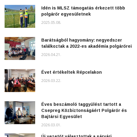
Idén is MLSZ támogatás érkezett több
polgárőr egyesületnek
2025.05.08.
Barátságból hagyomány: negyedszer
találkoztak a 2022-es akadémia polgárőrei
2026.04.21.
Évet értékeltek Répcelakon
2026.03.22.
Éves beszámoló taggyűlést tartott a
Csepreg Közbiztonságáért Polgárőr és
Bajtársi Egyesület
2026.03.01.
Új vezetőt választottak a sárvári