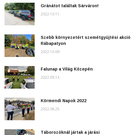
Gránátot találtak Sárváron!
2022.10.11.
Szebb környezetért szemétgyűjtési akció
Rábapatyon
2022.10.09.
Falunap a Világ Közepén
2022.09.13.
Körmendi Napok 2022
2022.08.25.
Táborozóknál jártak a járási