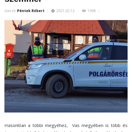
Szerző:
Péntek Róbert
2021.02.12.
1998
Hasonlóan a többi megyéhez, Vas megyében is több és