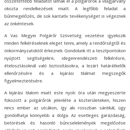
összetettebb feladatot látnak el a polgárőrök a világjárvány
okozta rendelkezések miatt. A legfőbb feladat a
bűnmegelőzés, de sok karitatív tevékenységet is végeznek
az önkéntesek.
A Vas Megyei Polgárőr Szövetség vezetése igyekszik
minden felkéréseknek eleget tenni, amely a rendőrségtől és
önkormányzatoktól érkeznek. Gondolunk itt a tesztpontokon
nyújtott segítségekre, idegenrendészeti felkérésre,
ételosztásoknál való biztosításokra, a lezárt határátkelők
ellenőrzésére és a kijárási tilalmat megszegők
figyelmeztetésére.
A kijárási tilalom miatt este nyolc óra után megyeszerte
fokozott a polgárőrök jelenléte a közterületeken, hiszen
nincs ember az utcákon, így aki rosszban sántikál, úgy
gondolhatja könnyebb a dolga. Az esetleges garázdaság,
betörések és hasonló bűncselekmények megelőzése