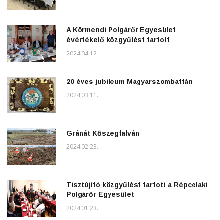
A Körmendi Polgárőr Egyesület
évértékelő közgyűlést tartott
2024.04.12.
20 éves jubileum Magyarszombatfán
2024.03.11.
Gránát Kőszegfalván
2024.02.23.
Tisztújító közgyűlést tartott a Répcelaki
Polgárőr Egyesület
2024.01.23.