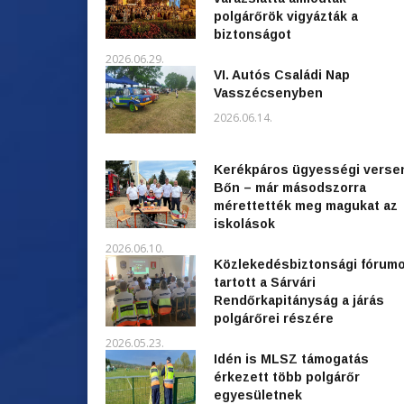
polgárőrök vigyázták a
biztonságot
2026.06.29.
VI. Autós Családi Nap
Vasszécsenyben
2026.06.14.
Kerékpáros ügyességi verse
Bőn – már másodszorra
mérettették meg magukat az
iskolások
2026.06.10.
Közlekedésbiztonsági fórum
tartott a Sárvári
Rendőrkapitányság a járás
polgárőrei részére
2026.05.23.
Idén is MLSZ támogatás
érkezett több polgárőr
egyesületnek