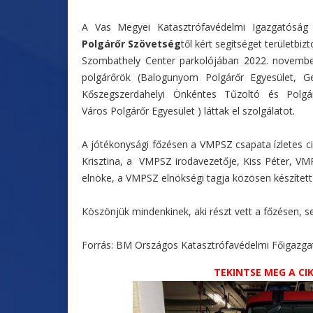
A Vas Megyei Katasztrófavédelmi Igazgatósá
Polgárőr Szövetség
től kért segítséget területbiz
Szombathely Center parkolójában 2022. november
polgárőrök (Balogunyom Polgárőr Egyesület, Ge
Kőszegszerdahelyi Önkéntes Tűzoltó és Polgár
Város Polgárőr Egyesület ) láttak el szolgálatot.
A jótékonysági főzésen a VMPSZ csapata ízletes c
Krisztina, a VMPSZ irodavezetője, Kiss Péter, VM
elnöke, a VMPSZ elnökségi tagja közösen készített 
Köszönjük mindenkinek, aki részt vett a főzésen, s
Forrás: BM Országos Katasztrófavédelmi Főigaz
TEKINTSE MEG A C