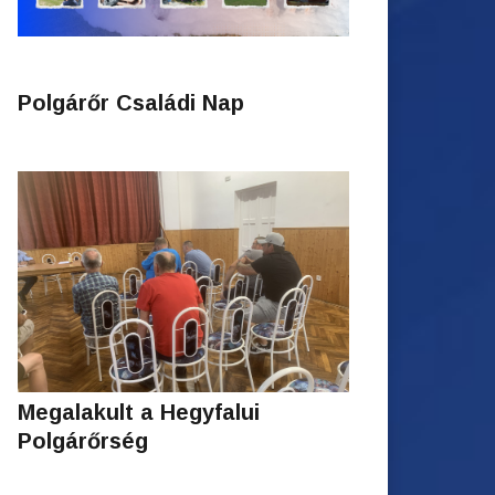
Polgárőr Családi Nap
Megalakult a Hegyfalui
Polgárőrség