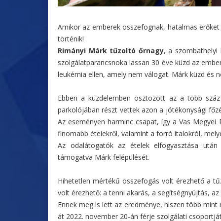
Amikor az emberek összefognak, hatalmas erőket
történik!
Rimányi Márk tűzoltó őrnagy
, a szombathelyi 
szolgálatparancsnoka lassan 30 éve küzd az embere
leukémia ellen, amely nem válogat. Márk küzd és n
Ebben a küzdelemben osztozott az a több száz
parkolójában részt vettek azon a jótékonysági főz
Az eseményen harminc csapat, így a Vas Megyei 
finomabb ételekről, valamint a forró italokról, mel
Az odalátogatók az ételek elfogyasztása után 
támogatva Márk felépülését.
Hihetetlen mértékű összefogás volt érezhető a tű
volt érezhető: a tenni akarás, a segítségnyújtás, a
Ennek meg is lett az eredménye, hiszen több mint n
át 2022. november 20-án férje szolgálati csoportját