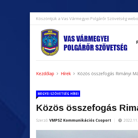
Köszöntjük a Vas Vármegyei Polgárőr Szövetség webo
Kezdőlap
Hírek
Közös összefogás Rimányi Má
MEGYEI SZÖVETSÉG HÍREI
Közös összefogás Rimá
Szerző:
VMPSZ Kommunikációs Csoport
2022.11