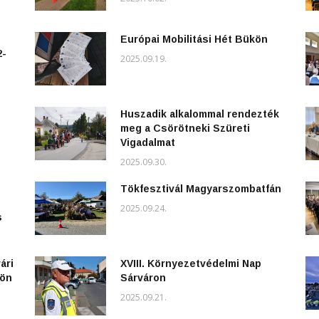
Európai Mobilitási Hét Bükön
2-
2025.09.19.
Huszadik alkalommal rendezték
meg a Csörötneki Szüreti
Vigadalmat
2025.09.30.
Tökfesztivál Magyarszombatfán
2025.09.24.
s
ári
XVIII. Környezetvédelmi Nap
kön
Sárváron
2025.09.21.