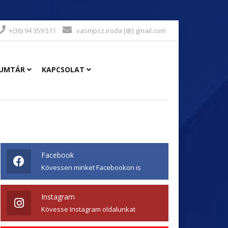
+(36) 94 359 511
vasmpsz.iroda [@] gmail.com
UMTÁR
KAPCSOLAT
Facebook
Kövessen minket Facebookon is
Instagram
Kövesse Instagram oldalunkat