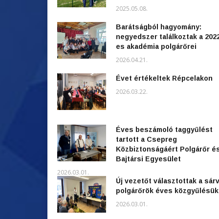
2025.05.08.
Barátságból hagyomány:
negyedszer találkoztak a 202
es akadémia polgárőrei
2026.04.21.
Évet értékeltek Répcelakon
2026.03.22.
Éves beszámoló taggyűlést
tartott a Csepreg
Közbiztonságáért Polgárőr é
Bajtársi Egyesület
2026.03.01.
Új vezetőt választottak a sárv
polgárőrök éves közgyűlésü
2026.03.01.