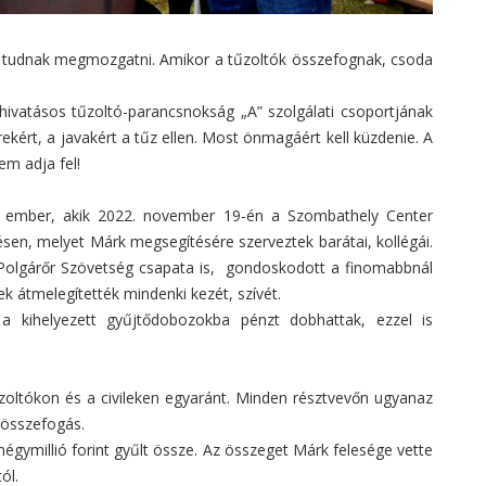
 tudnak megmozgatni. Amikor a tűzoltók összefognak, csoda
hivatásos tűzoltó-parancsnokság „A” szolgálati csoportjának
kért, a javakért a tűz ellen. Most önmagáért kell küzdenie. A
em adja fel!
 ember, akik 2022. november 19-én a Szombathely Center
ésen, melyet Márk megsegítésére szerveztek barátai, kollégái.
Polgárőr Szövetség csapata is, gondoskodott a finomabbnál
yek átmelegítették mindenki kezét, szívét.
a kihelyezett gyűjtődobozokba pénzt dobhattak, ezzel is
zoltókon és a civileken egyaránt. Minden résztvevőn ugyanaz
z összefogás.
égymillió forint gyűlt össze. Az összeget Márk felesége vette
ól.