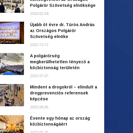
Polgárőr Szövetség elnöksége
2026.02.04.
Újabb öt évre dr. Túrós András
az Országos Polgárőr
Szövetség elnöke
2025.10.12.
A polgárőrség
megkerülhetetlen tényező a
közbiztonság területén
2025.07.07.
Mindent a drogokról – elindult a
drogprevenciós referensek
képzése
2025.06.05.
Évente egy hónap az ország
közbiztonságáért
2025.05.25.