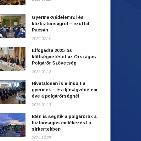
Gyermekvédelemről és
közbiztonságról – ezúttal
Pacsán
2025.02.16.
Elfogadta 2025-ös
költségvetését az Országos
Polgárőr Szövetség
2025.01.18.
Hivatalosan is elindult a
gyermek – és ifjúságvédelem
éve a polgárőrségnél
2025.01.13.
Idén is segítik a polgárőrök a
biztonságos emlékezést a
sírkertekben
2024.10.25.