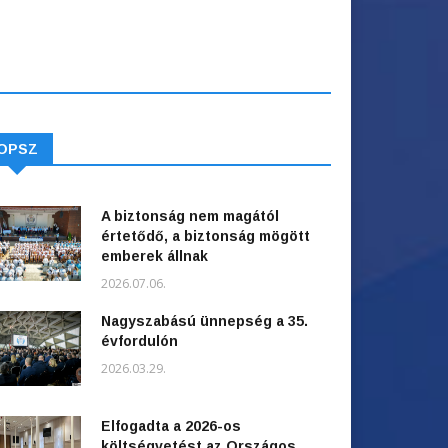
OPSZ
A biztonság nem magától
értetődő, a biztonság mögött
emberek állnak
2026.07.06.
Nagyszabású ünnepség a 35.
évfordulón
2026.03.29.
Elfogadta a 2026-os
költségvetést az Országos