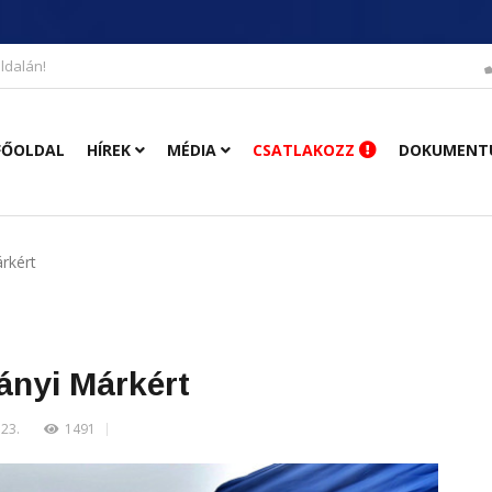
ldalán!
FŐOLDAL
HÍREK
MÉDIA
CSATLAKOZZ
DOKUMENT
rkért
nyi Márkért
.23.
1491