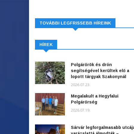
TOVÁBBI LEGFRISSEBB HÍREINK
HÍREK
Polgárőrök és drón
segítségével kerültek elő a
lopott tárgyak Szakonynál
2026.07.23.
Megalakult a Hegyfalui
Polgárőrség
2026.07.19.
Sárvár legforgalmasabb utcáj
varázslattá álmodták –