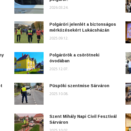
2026.03.24.
Polgárőri jelenlét a biztonságos
mérkőzésekért Lukácsházán
2025.09.12.
ny
Polgárőrök a csörötneki
óvodában
2025.12.07.
ot
Püspöki szentmise Sárváron
2025.10.08.
Szent Mihály Napi Civil Fesztivál
Sárváron
2025.10.02.