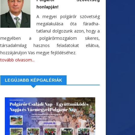
honlapján!
A megyei polgárőr szövetség
megalakulása óta fáradha-
tatlanul dolgozunk azon, hogy a
megyében a polgárőrmozgalom sikeres,
társadalmilag hasznos feladatokat ellátva,
hozzájáruljon Vas megye fejlődéséhez.
tovább olvasom...
LEGÚJABB KÉPGALÉRIÁK