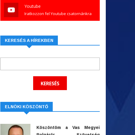
Youtube
Iratkozzon fel Youtube csatornánkra
KERESÉS A HÍREKBEN
ELNÖKI KÖSZÖNTŐ
Köszöntöm a Vas Megyei
Polgárőr Szövetség