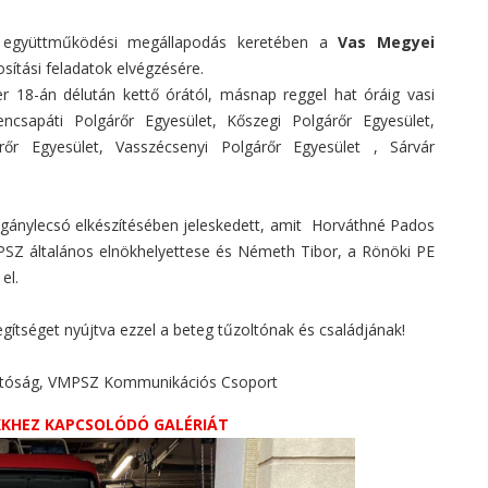
g együttműködési megállapodás keretében a
Vas Megyei
tosítási feladatok elvégzésére.
 18-án délután kettő órától, másnap reggel hat óráig vasi
ncsapáti Polgárőr Egyesület, Kőszegi Polgárőr Egyesület,
őr Egyesület, Vasszécsenyi Polgárőr Egyesület , Sárvár
igánylecsó elkészítésében jeleskedett, amit Horváthné Pados
PSZ általános elnökhelyettese és Németh Tibor, a Rönöki PE
el.
egítséget nyújtva ezzel a beteg tűzoltónak és családjának!
gatóság, VMPSZ Kommunikációs Csoport
IKKHEZ KAPCSOLÓDÓ GALÉRIÁT