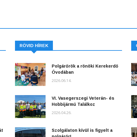
RÖVID HÍREK
Polgárőrök a rönöki Kerekerdő
Óvodában
2026.06.14.
VI. Vasegerszegi Veterán- és
Hobbijármű Találkoz
2026.04.26.
át
Szolgálaton kívül is figyelt a
polgárőr!