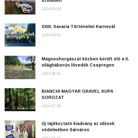
szemben
2024.09.09.
XXIII. Savaria Történelmi Karnevál
2024.09.02.
Mágneshorgászat közben került elő a II.
világháborús lövedék Csepregen
2024.08.25.
BIANCHI MAGYAR GRAVEL KUPA
SOROZAT
2024.07.28.
Új tájékoztató kiadvány az idősek
védelmében Sárváron