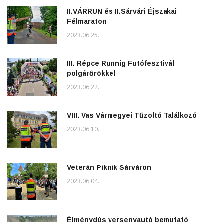
II.VÁRRUN és II.Sárvári Éjszakai
Félmaraton
2023.06.25.
III. Répce Runnig Futófesztivál
polgárőrökkel
2023.06.22.
VIII. Vas Vármegyei Tűzoltó Találkozó
2023.06.10.
Veterán Piknik Sárváron
2023.06.04.
Élménydús versenyautó bemutató