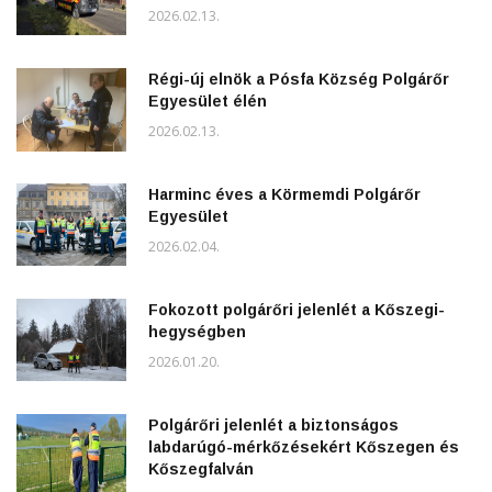
2026.02.13.
Régi-új elnök a Pósfa Község Polgárőr
Egyesület élén
2026.02.13.
Harminc éves a Körmemdi Polgárőr
Egyesület
2026.02.04.
Fokozott polgárőri jelenlét a Kőszegi-
hegységben
2026.01.20.
Polgárőri jelenlét a biztonságos
labdarúgó-mérkőzésekért Kőszegen és
Kőszegfalván