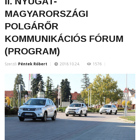
II. NYUGAT-
MAGYARORSZÁGI
POLGÁRŐR
KOMMUNIKÁCIÓS FÓRUM
(PROGRAM)
Szerző:
Péntek Róbert
2018.10.24.
1576