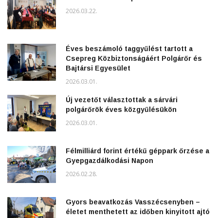
2026.03.22.
Éves beszámoló taggyűlést tartott a
Csepreg Közbiztonságáért Polgárőr és
Bajtársi Egyesület
2026.03.01.
Új vezetőt választottak a sárvári
polgárőrök éves közgyűlésükön
2026.03.01.
Félmilliárd forint értékű géppark őrzése a
Gyepgazdálkodási Napon
2026.02.28.
Gyors beavatkozás Vasszécsenyben –
életet menthetett az időben kinyitott ajtó