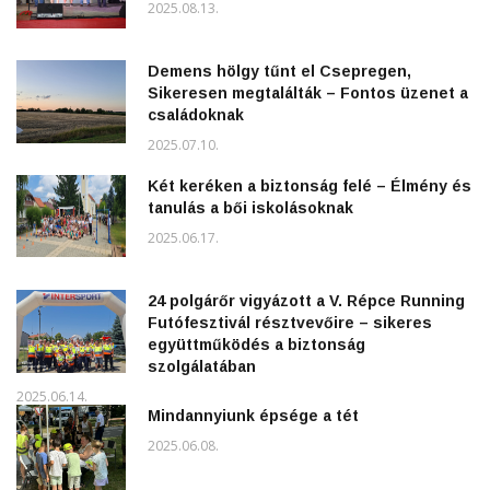
2025.08.13.
Demens hölgy tűnt el Csepregen,
Sikeresen megtalálták – Fontos üzenet a
családoknak
2025.07.10.
Két keréken a biztonság felé – Élmény és
tanulás a bői iskolásoknak
2025.06.17.
24 polgárőr vigyázott a V. Répce Running
Futófesztivál résztvevőire – sikeres
együttműködés a biztonság
szolgálatában
2025.06.14.
Mindannyiunk épsége a tét
2025.06.08.