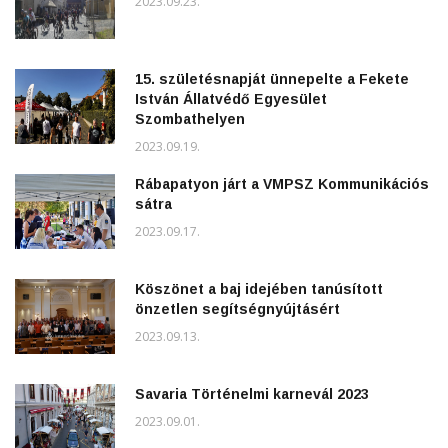
2023.09.23.
15. születésnapját ünnepelte a Fekete
István Állatvédő Egyesület
Szombathelyen
2023.09.19.
Rábapatyon járt a VMPSZ Kommunikációs
sátra
2023.09.17.
Köszönet a baj idejében tanúsított
önzetlen segítségnyújtásért
2023.09.13.
Savaria Történelmi karnevál 2023
2023.09.01.