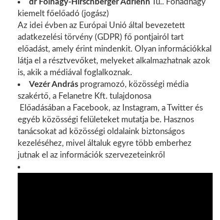
dr Fölnagy-Hirschberger Adrienn
Tü.. Főhadnagy
kiemelt főelőadó (jogász)
Az idei évben az Európai Unió által bevezetett
adatkezelési törvény (GDPR) fő pontjairól tart
előadást, amely érint mindenkit. Olyan információkkal
látja el a résztvevőket, melyeket alkalmazhatnak azok
is, akik a médiával foglalkoznak.
Vezér András
programozó, közösségi média
szakértő, a Felanetre Kft. tulajdonosa
Előadásában a Facebook, az Instagram, a Twitter és
egyéb közösségi felületeket mutatja be. Hasznos
tanácsokat ad közösségi oldalaink biztonságos
kezeléséhez, mivel általuk egyre több emberhez
jutnak el az információk szervezeteinkről