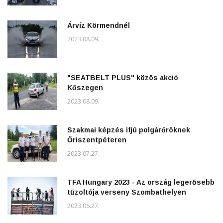
Árvíz Körmendnél
2023.08.09.
"SEATBELT PLUS" közös akció
Kőszegen
2023.08.09.
Szakmai képzés ifjú polgárőröknek
Őriszentpéteren
2023.07.27.
TFA Hungary 2023 - Az ország legerősebb
tűzoltója verseny Szombathelyen
2023.06.27.