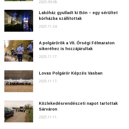
2025.09.08.
Lakóház gyulladt ki Bőn – egy sérültet
kórházba szállítottak
2025.11.24.
A polgárőrök a VII. Őrségi Félmaraton
sikeréhez is hozzájárultak
2025.11.17.
Lovas Polgárőr Képzés Vasban
2025.11.17.
Közlekedésrendészeti napot tartottak
Sárváron
2025.11.11.