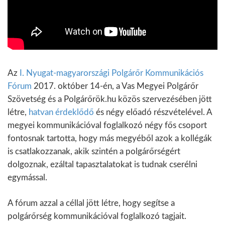
Az
I. Nyugat-magyarországi Polgárőr Kommunikációs
Fórum
2017. október 14-én, a Vas Megyei Polgárőr
Szövetség és a Polgárőrök.hu közös szervezésében jött
létre,
hatvan érdeklődő
és négy előadó részvételével. A
megyei kommunikációval foglalkozó négy fős csoport
fontosnak tartotta, hogy más megyéből azok a kollégák
is csatlakozzanak, akik szintén a polgárőrségért
dolgoznak, ezáltal tapasztalatokat is tudnak cserélni
egymással.
A fórum azzal a céllal jött létre, hogy segítse a
polgárőrség kommunikációval foglalkozó tagjait.