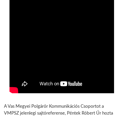
A Vas Megyei Polgárőr Kommunikációs Csoportot a
VMPSZ jelenlegi sajtóreferense, Péntek Róbert Úr hozta