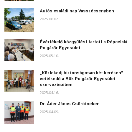
Autós családi nap Vasszécsenyben
2025.06.02.
Évértékelő közgyűlést tartott a Répcelaki
Polgárőr Egyesület
2025.05.10.
„Közlekedj biztonságosan két keréken”
vetélkedő a Bük Polgárőr Egyesület
szervezésében
2025.04.16.
Dr. Áder János Csörötneken
2025.04.09.