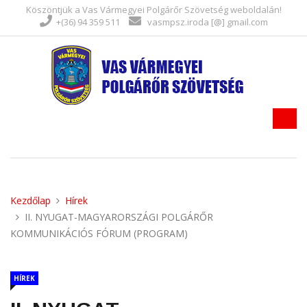
Köszöntjük a Vas Vármegyei Polgárőr Szövetség weboldalán!
+(36) 94 359 511
vasmpsz.iroda [@] gmail.com
Kezdőlap
Hírek
II. NYUGAT-MAGYARORSZÁGI POLGÁRŐR
KOMMUNIKÁCIÓS FÓRUM (PROGRAM)
HÍREK