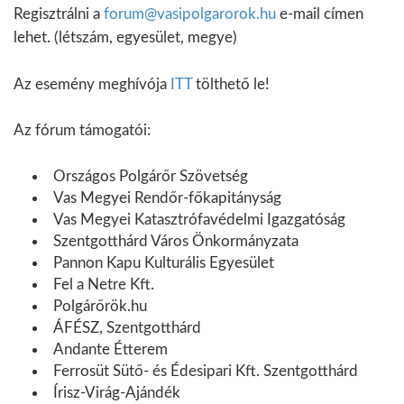
Regisztrálni a
forum@vasipolgarorok.hu
e-
mail címen
lehet. (létszám, egyesület, megye)
Az esemény meghívója
ITT
tölthető le!
Az fórum támogatói:
Országos Polgárőr Szövetség
Vas Megyei Rendőr-főkapitányság
Vas Megyei Katasztrófavédelmi Igazgatóság
Szentgotthárd Város Önkormányzata
Pannon Kapu Kulturális Egyesület
Fel a Netre Kft.
Polgárőrök.hu
ÁFÉSZ, Szentgotthárd
Andante Étterem
Ferrosüt Sütő- és Édesipari Kft. Szentgotthárd
Írisz-Virág-Ajándék