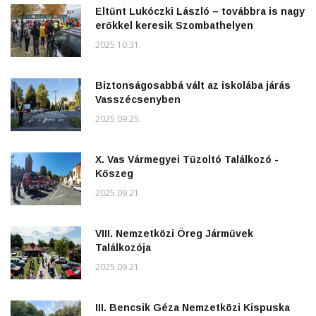
Eltűnt Lukóczki László – továbbra is nagy
erőkkel keresik Szombathelyen
2025.10.31.
Biztonságosabbá vált az iskolába járás
Vasszécsenyben
2025.09.25.
X. Vas Vármegyei Tűzoltó Találkozó -
Kőszeg
2025.09.21.
VIII. Nemzetközi Öreg Járművek
Találkozója
2025.09.21.
III. Bencsik Géza Nemzetközi Kispuska