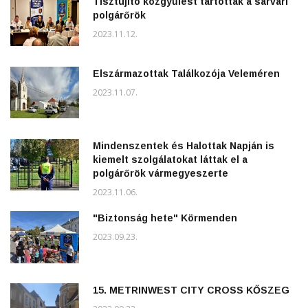
Tisztújító közgyűlést tartottak a sárvári
polgárőrök
2023.11.12.
Elszármazottak Találkozója Veleméren
2023.11.07.
Mindenszentek és Halottak Napján is
kiemelt szolgálatokat láttak el a
polgárőrök vármegyeszerte
2023.11.06.
"Biztonság hete" Körmenden
2023.09.23.
15. METRINWEST CITY CROSS KŐSZEG