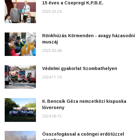
15 éves a Csepregi K.P.B.E.
2025.02.24.
Rönkhúzás Körmenden - avagy házasodni
muszáj
2025.02.06.
Védelmi gyakorlat Szombathelyen
2024.11.10.
II. Bencsik Géza nemzetközi kispuska
lőverseny
2024.09.15.
Összefogással a csöngei erdőtűzzel