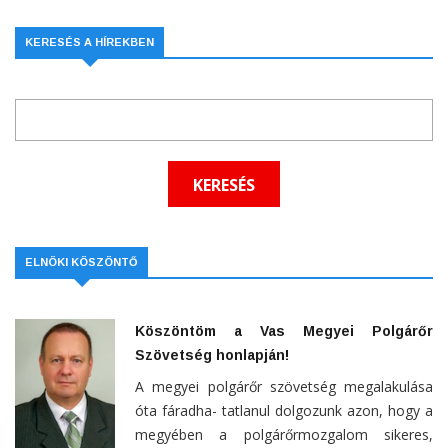
KERESÉS A HÍREKBEN
ELNÖKI KÖSZÖNTŐ
Köszöntöm a Vas Megyei Polgárőr
Szövetség honlapján!
A megyei polgárőr szövetség megalakulása
óta fáradha- tatlanul dolgozunk azon, hogy a
megyében a polgárőrmozgalom sikeres,