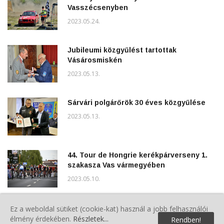
Vasszécsenyben
2023.05.24.
Jubileumi közgyűlést tartottak
Vásárosmiskén
2023.05.13.
Sárvári polgárőrök 30 éves közgyűlése
2023.05.13.
44. Tour de Hongrie kerékpárverseny 1.
szakasza Vas vármegyében
2023.05.10.
Villanyoszlopok dőltek ki Csepregen
Ez a weboldal sütiket (cookie-kat) használ a jobb felhasználói
élmény érdekében.
Részletek...
Rendben!
2023.03.27.