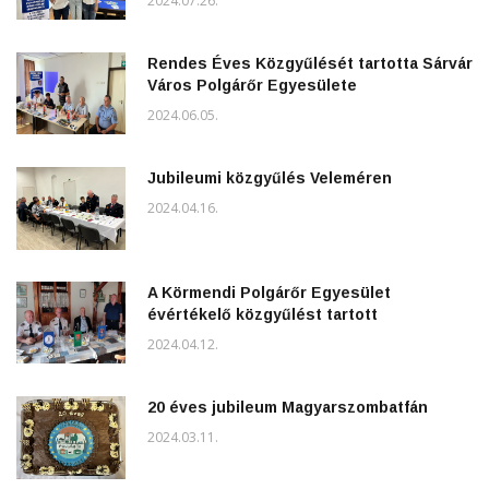
2024.07.26.
Rendes Éves Közgyűlését tartotta Sárvár
Város Polgárőr Egyesülete
2024.06.05.
Jubileumi közgyűlés Veleméren
2024.04.16.
A Körmendi Polgárőr Egyesület
évértékelő közgyűlést tartott
2024.04.12.
20 éves jubileum Magyarszombatfán
2024.03.11.