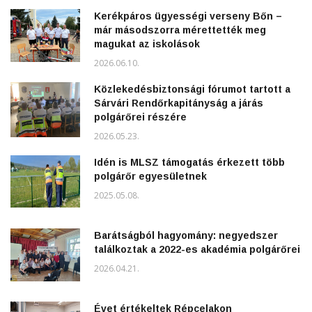
Kerékpáros ügyességi verseny Bőn –
már másodszorra mérettették meg
magukat az iskolások
2026.06.10.
Közlekedésbiztonsági fórumot tartott a
Sárvári Rendőrkapitányság a járás
polgárőrei részére
2026.05.23.
Idén is MLSZ támogatás érkezett több
polgárőr egyesületnek
2025.05.08.
Barátságból hagyomány: negyedszer
találkoztak a 2022-es akadémia polgárőrei
2026.04.21.
Évet értékeltek Répcelakon