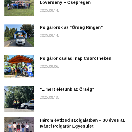
Lőverseny – Csepregen
2025.09.14.
Polgárőrök az “Őrség Ringen”
2025.09.14.
Polgárőr családi nap Csörötneken
2025.09.06.
"...mert életünk az Őrség"
2025.08.13.
Három évtized szolgálatban – 30 éves az
Ivánci Polgárőr Egyesület