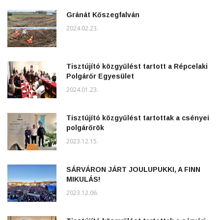
Gránát Kőszegfalván
2024.02.23.
Tisztújító közgyűlést tartott a Répcelaki
Polgárőr Egyesület
2024.01.23.
Tisztújító közgyűlést tartottak a csényei
polgárőrök
2023.12.15.
SÁRVÁRON JÁRT JOULUPUKKI, A FINN
MIKULÁS!
2023.12.06.