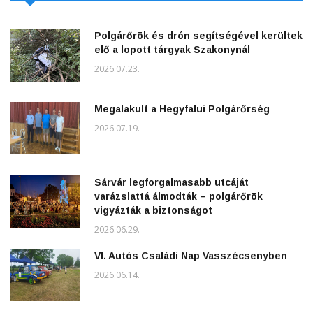
Polgárőrök és drón segítségével kerültek
elő a lopott tárgyak Szakonynál
2026.07.23.
Megalakult a Hegyfalui Polgárőrség
2026.07.19.
Sárvár legforgalmasabb utcáját
varázslattá álmodták – polgárőrök
vigyázták a biztonságot
2026.06.29.
VI. Autós Családi Nap Vasszécsenyben
2026.06.14.