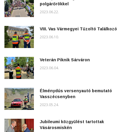
polgárőrökkel
2023.06.22.
VIII. Vas Vármegyei Tűzoltó Találkozó
2023.06.10.
Veterán Piknik Sárváron
2023.06.04.
Élménydús versenyautó bemutató
Vasszécsenyben
2023.05.24.
Jubileumi közgyűlést tartottak
Vásárosmiskén