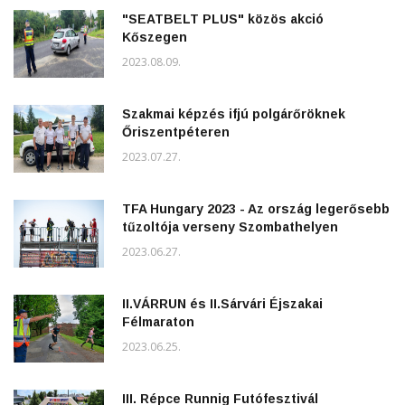
"SEATBELT PLUS" közös akció
Kőszegen
2023.08.09.
Szakmai képzés ifjú polgárőröknek
Őriszentpéteren
2023.07.27.
TFA Hungary 2023 - Az ország legerősebb
tűzoltója verseny Szombathelyen
2023.06.27.
II.VÁRRUN és II.Sárvári Éjszakai
Félmaraton
2023.06.25.
III. Répce Runnig Futófesztivál