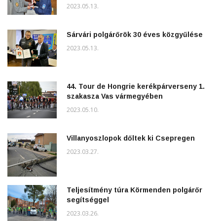
2023.05.13.
Sárvári polgárőrök 30 éves közgyűlése
2023.05.13.
44. Tour de Hongrie kerékpárverseny 1.
szakasza Vas vármegyében
2023.05.10.
Villanyoszlopok dőltek ki Csepregen
2023.03.27.
Teljesítmény túra Körmenden polgárőr
segítséggel
2023.03.26.