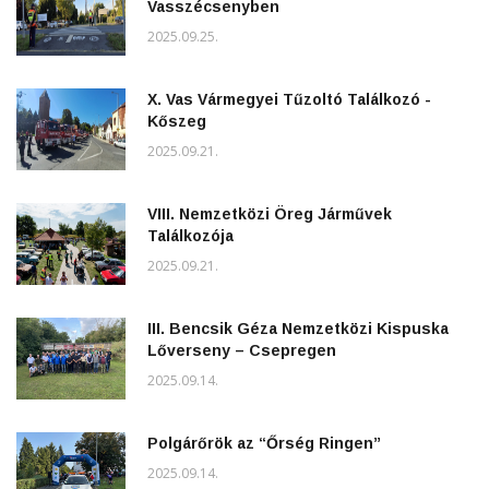
Vasszécsenyben
2025.09.25.
X. Vas Vármegyei Tűzoltó Találkozó -
Kőszeg
2025.09.21.
VIII. Nemzetközi Öreg Járművek
Találkozója
2025.09.21.
III. Bencsik Géza Nemzetközi Kispuska
Lőverseny – Csepregen
2025.09.14.
Polgárőrök az “Őrség Ringen”
2025.09.14.