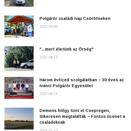
Polgárőr családi nap Csörötneken
2025.09.06.
"...mert életünk az Őrség"
2025.08.13.
Három évtized szolgálatban – 30 éves az
Ivánci Polgárőr Egyesület
2025.08.13.
Demens hölgy tűnt el Csepregen,
Sikeresen megtalálták – Fontos üzenet a
családoknak
2025.07.10.