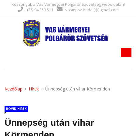
Köszöntjük a Vas Vármegyei Polgárőr Szövetség weboldalán!
+(36) 94 359 511
vasmpsz.iroda [@] gmail.com
Kezdőlap
Hírek
Ünnepség után vihar Körmenden
RÖVID HÍREK
Ünnepség után vihar
Körmenden