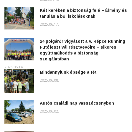
Két keréken a biztonság felé – Élmény és
tanulás a bői iskolásoknak
2025.06.17.
24 polgárőr vigyázott a V. Répce Running
Futófesztivál résztvevőire – sikeres
együttműködés a biztonság
szolgálatában
2025.06.14.
Mindannyiunk épsége a tét
2025.06.08.
Autós családi nap Vasszécsenyben
2025.06.02.