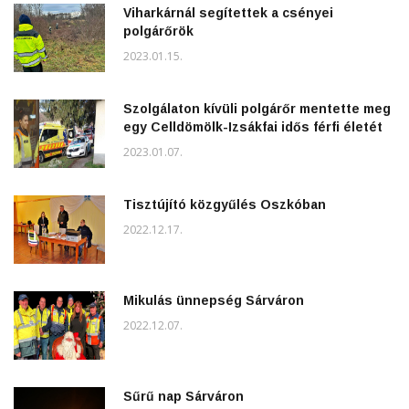
Viharkárnál segítettek a csényei
polgárőrök
2023.01.15.
Szolgálaton kívüli polgárőr mentette meg
egy Celldömölk-Izsákfai idős férfi életét
2023.01.07.
Tisztújító közgyűlés Oszkóban
2022.12.17.
Mikulás ünnepség Sárváron
2022.12.07.
Sűrű nap Sárváron