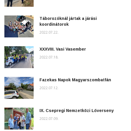
Táborozóknál jártak a járási
koordinátorok
2022.07.22.
XXXVIII. Vasi Vasember
2022.07.18.
Fazekas Napok Magyarszombatfán
2022.07.12.
IX. Csepregi Nemzetközi Lőverseny
2022.07.09.