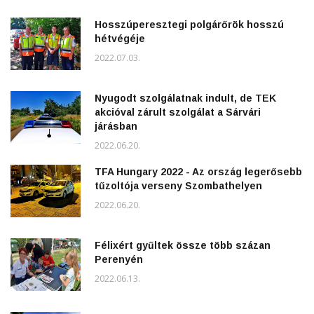
Hosszúperesztegi polgárőrök hosszú
hétvégéje
2022.07.03.
Nyugodt szolgálatnak indult, de TEK
akcióval zárult szolgálat a Sárvári
járásban
2022.06.20.
TFA Hungary 2022 - Az ország legerősebb
tűzoltója verseny Szombathelyen
2022.06.20.
Félixért gyűltek össze több százan
Perenyén
2022.06.13.