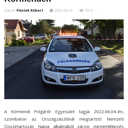
Szerző:
Péntek Róbert
2022.06.13.
1515
A Körmendi Polgárőr Egyesület tagjai 2022.06.04-én,
szombaton az Országzászlónál megtartott Nemzeti
Összetartozás Napja alkalmából városi megemlékezés