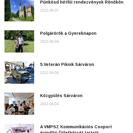
Pünkösd hétfői rendezvények Rönökön
2022.06.07.
Polgárőrök a Gyereknapon
2022.06.04.
5.Veterán Piknik Sárváron
2022.06.04.
Közgyűlés Sárváron
2022.06.04.
A VMPSZ Kommunikációs Csoport
évindító Ötletbörzét tartott