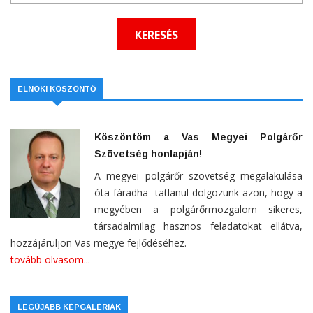
ELNÖKI KÖSZÖNTŐ
Köszöntöm a Vas Megyei Polgárőr
Szövetség honlapján!
A megyei polgárőr szövetség megalakulása
óta fáradha- tatlanul dolgozunk azon, hogy a
megyében a polgárőrmozgalom sikeres,
társadalmilag hasznos feladatokat ellátva,
hozzájáruljon Vas megye fejlődéséhez.
tovább olvasom...
LEGÚJABB KÉPGALÉRIÁK