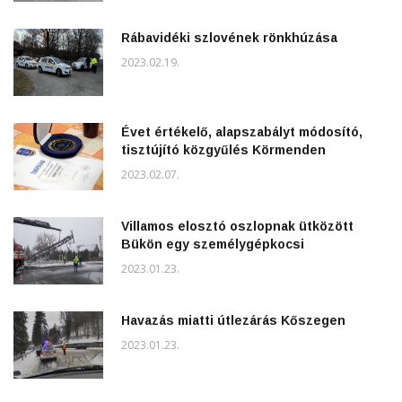
Rábavidéki szlovének rönkhúzása
2023.02.19.
Évet értékelő, alapszabályt módosító,
tisztújító közgyűlés Körmenden
2023.02.07.
Villamos elosztó oszlopnak ütközött
Bükön egy személygépkocsi
2023.01.23.
Havazás miatti útlezárás Kőszegen
2023.01.23.