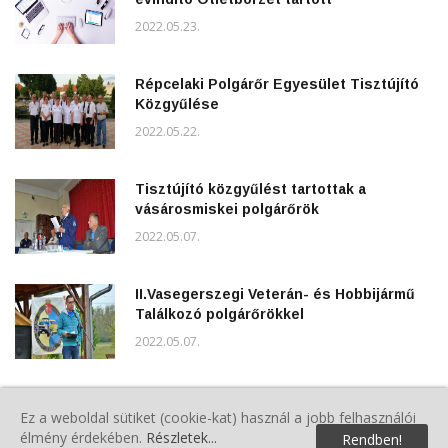
2022.05.23.
Répcelaki Polgárőr Egyesület Tisztújító
Közgyűlése
2022.05.22.
Tisztújító közgyűlést tartottak a
vásárosmiskei polgárőrök
2022.05.07.
II.Vasegerszegi Veterán- és Hobbijármű
Találkozó polgárőrökkel
2022.05.07.
Májusfa állítás polgárőrökkel
Ez a weboldal sütiket (cookie-kat) használ a jobb felhasználói
2022.05.02.
élmény érdekében.
Részletek...
Rendben!