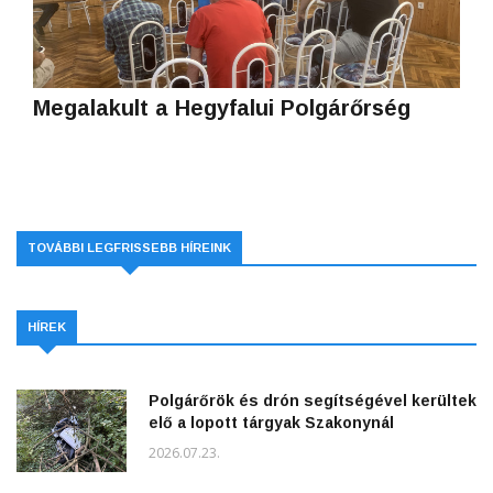
Megalakult a Hegyfalui Polgárőrség
TOVÁBBI LEGFRISSEBB HÍREINK
HÍREK
Polgárőrök és drón segítségével kerültek
elő a lopott tárgyak Szakonynál
2026.07.23.