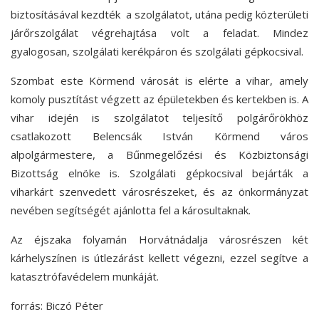
biztosításával kezdték a szolgálatot, utána pedig közterületi
járőrszolgálat végrehajtása volt a feladat. Mindez
gyalogosan, szolgálati kerékpáron és szolgálati gépkocsival.
Szombat este Körmend városát is elérte a vihar, amely
komoly pusztítást végzett az épületekben és kertekben is. A
vihar idején is szolgálatot teljesítő polgárőrökhöz
csatlakozott Belencsák István Körmend város
alpolgármestere, a Bűnmegelőzési és Közbiztonsági
Bizottság elnöke is. Szolgálati gépkocsival bejárták a
viharkárt szenvedett városrészeket, és az önkormányzat
nevében segítségét ajánlotta fel a károsultaknak.
Az éjszaka folyamán Horvátnádalja városrészen két
kárhelyszínen is útlezárást kellett végezni, ezzel segítve a
katasztrófavédelem munkáját.
forrás: Biczó Péter