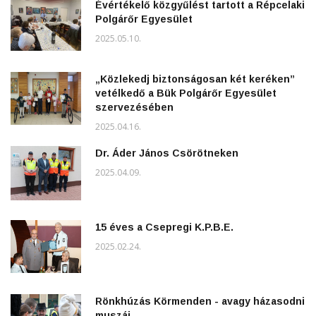
Évértékelő közgyűlést tartott a Répcelaki
Polgárőr Egyesület
2025.05.10.
„Közlekedj biztonságosan két keréken”
vetélkedő a Bük Polgárőr Egyesület
szervezésében
2025.04.16.
Dr. Áder János Csörötneken
2025.04.09.
15 éves a Csepregi K.P.B.E.
2025.02.24.
Rönkhúzás Körmenden - avagy házasodni
muszáj