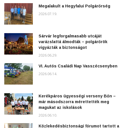
Megalakult a Hegyfalui Polgárőrség
2026.07.19.
Sárvár legforgalmasabb utcáját
varázslattá álmodták – polgárőrök
vigyázták a biztonságot
2026.06.29.
VI. Autós Családi Nap Vasszécsenyben
2026.06.14.
Kerékpáros ügyességi verseny Bőn –
már másodszorra mérettették meg
magukat az iskolások
2026.06.10.
Közlekedésbiztonsági fórumot tartott a