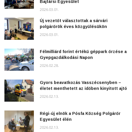
Bajtársi Egyesület
2026.03.01.
Új vezetőt választottak a sárvári
polgárőrök éves közgyűlésükön
2026.03.01.
Félmilliárd forint értékű géppark őrzése a
Gyepgazdálkodási Napon
2026.02.28.
Gyors beavatkozás Vasszécsenyben –
életet menthetett az időben kinyitott ajtó
2026.02.13.
Régi-új elnök a Pósfa Község Polgárőr
Egyesület élén
2026.02.13.