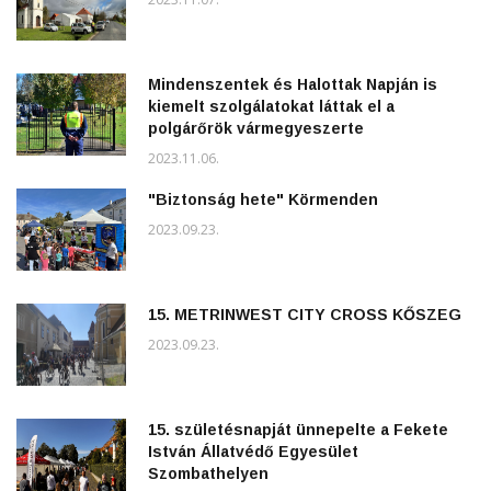
Mindenszentek és Halottak Napján is
kiemelt szolgálatokat láttak el a
polgárőrök vármegyeszerte
2023.11.06.
"Biztonság hete" Körmenden
2023.09.23.
15. METRINWEST CITY CROSS KŐSZEG
2023.09.23.
15. születésnapját ünnepelte a Fekete
István Állatvédő Egyesület
Szombathelyen