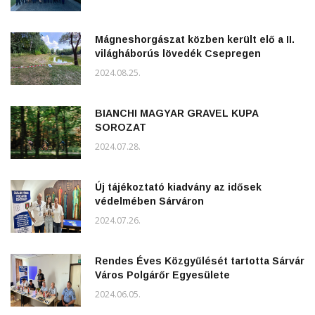
Mágneshorgászat közben került elő a II.
világháborús lövedék Csepregen
2024.08.25.
BIANCHI MAGYAR GRAVEL KUPA
SOROZAT
2024.07.28.
Új tájékoztató kiadvány az idősek
védelmében Sárváron
2024.07.26.
Rendes Éves Közgyűlését tartotta Sárvár
Város Polgárőr Egyesülete
2024.06.05.