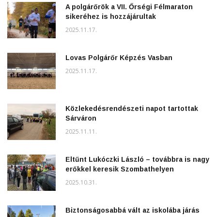
A polgárőrök a VII. Őrségi Félmaraton
sikeréhez is hozzájárultak
2025.11.17.
Lovas Polgárőr Képzés Vasban
2025.11.17.
Közlekedésrendészeti napot tartottak
Sárváron
2025.11.11.
Eltűnt Lukóczki László – továbbra is nagy
erőkkel keresik Szombathelyen
2025.10.31.
Biztonságosabbá vált az iskolába járás