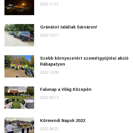
2022.11.12.
Gránátot találtak Sárváron!
2022.10.11.
Szebb környezetért szemétgyűjtési akció
Rábapatyon
2022.10.09.
Falunap a Világ Közepén
2022.09.13.
Körmendi Napok 2022
2022.08.25.