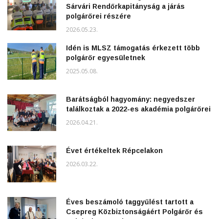
Sárvári Rendőrkapitányság a járás
polgárőrei részére
2026.05.23.
Idén is MLSZ támogatás érkezett több
polgárőr egyesületnek
2025.05.08.
Barátságból hagyomány: negyedszer
találkoztak a 2022-es akadémia polgárőrei
2026.04.21.
Évet értékeltek Répcelakon
2026.03.22.
Éves beszámoló taggyűlést tartott a
Csepreg Közbiztonságáért Polgárőr és