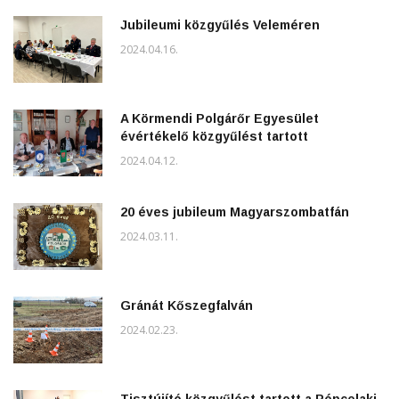
Jubileumi közgyűlés Veleméren
2024.04.16.
A Körmendi Polgárőr Egyesület
évértékelő közgyűlést tartott
2024.04.12.
20 éves jubileum Magyarszombatfán
2024.03.11.
Gránát Kőszegfalván
2024.02.23.
Tisztújító közgyűlést tartott a Répcelaki