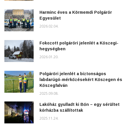
Harminc éves a Körmemdi Polgárőr
Egyesület
2026.02.04.
Fokozott polgárőri jelenlét a Kőszegi-
hegységben
2026.01.20.
Polgárőri jelenlét a biztonságos
labdarúgó-mérkőzésekért Kőszegen és
Kőszegfalván
2025.09.08.
Lakóház gyulladt ki Bőn – egy sérültet
kórházba szállítottak
2025.11.24.