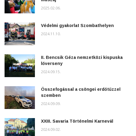
2025.02.06.
Védelmi gyakorlat Szombathelyen
2024.11.10.
II. Bencsik Géza nemzetközi kispuska
lőverseny
2024.09.15.
Összefogással a csöngei erdőtűzzel
szemben
2024.09.09.
XXIII. Savaria Történelmi Karnevál
2024.09.02.