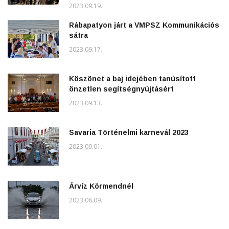
2023.09.19.
Rábapatyon járt a VMPSZ Kommunikációs
sátra
2023.09.17.
Köszönet a baj idejében tanúsított
önzetlen segítségnyújtásért
2023.09.13.
Savaria Történelmi karnevál 2023
2023.09.01.
Árvíz Körmendnél
2023.08.09.