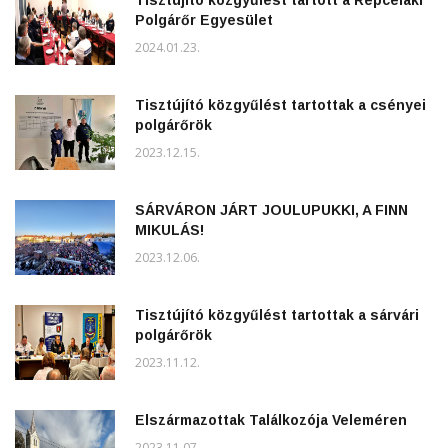
Polgárőr Egyesület
2024.01.23.
Tisztújító közgyűlést tartottak a csényei
polgárőrök
2023.12.15.
SÁRVÁRON JÁRT JOULUPUKKI, A FINN
MIKULÁS!
2023.12.06.
Tisztújító közgyűlést tartottak a sárvári
polgárőrök
2023.11.12.
Elszármazottak Találkozója Veleméren
2023.11.07.