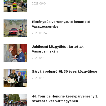
2023.06.04.
Élménydús versenyautó bemutató
Vasszécsenyben
2023.05.24.
Jubileumi közgyűlést tartottak
Vásárosmiskén
2023.05.13.
Sárvári polgárőrök 30 éves közgyűlése
2023.05.13.
44. Tour de Hongrie kerékpárverseny 1.
szakasza Vas vármegyében