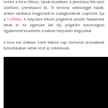
történt a 84-es főúton, Sárvár közelében. A Jánosháza felé tartó
utánfutós személyautó kb. 70 km/órás sebességgel haladt,
amikor váratlanul megpördült és szalagkorlátnak csapódott. Írja
a
112Press
. A helyszínre érkező polgárőrök jelzőőri feladatokat
láttak el. Az egyesület két ifjú polgárőre biztonságban
figyelemmel követhette a baleset helyszínén dolgozókat.
A kora esti órákban Szent Márton napi körmenet útvonalának
biztosításában vettek részt az önkéntesek.