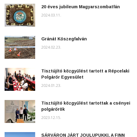
20 éves jubileum Magyarszombatfán
2024.03.11.
Gránát Kőszegfalván
2024.02.23.
Tisztújító közgyűlést tartott a Répcelaki
Polgárőr Egyesület
2024.01.23.
Tisztújító közgyűlést tartottak a csényei
polgárőrök
2023.12.15.
SÁRVÁRON JÁRT JOULUPUKKI, A FINN