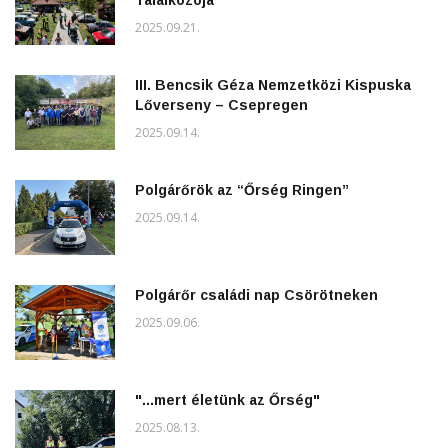
2025.09.21.
III. Bencsik Géza Nemzetközi Kispuska
Lőverseny – Csepregen
2025.09.14.
Polgárőrök az “Őrség Ringen”
2025.09.14.
Polgárőr családi nap Csörötneken
2025.09.06.
"...mert életünk az Őrség"
2025.08.13.