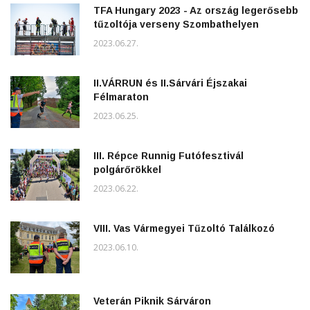
TFA Hungary 2023 - Az ország legerősebb
tűzoltója verseny Szombathelyen
2023.06.27.
II.VÁRRUN és II.Sárvári Éjszakai
Félmaraton
2023.06.25.
III. Répce Runnig Futófesztivál
polgárőrökkel
2023.06.22.
VIII. Vas Vármegyei Tűzoltó Találkozó
2023.06.10.
Veterán Piknik Sárváron