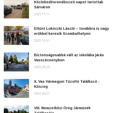
Közlekedésrendészeti napot tartottak
Sárváron
2025.11.11.
Eltűnt Lukóczki László – továbbra is nagy
erőkkel keresik Szombathelyen
2025.10.31.
Biztonságosabbá vált az iskolába járás
Vasszécsenyben
2025.09.25.
X. Vas Vármegyei Tűzoltó Találkozó -
Kőszeg
2025.09.21.
VIII. Nemzetközi Öreg Járművek
Találkozója