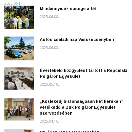
2025.06.14.
Mindannyiunk épsége a tét
2025.06.08.
Autós családi nap Vasszécsenyben
2025.06.02.
Évértékelő közgyűlést tartott a Répcelaki
Polgárőr Egyesület
2025.05.10.
„Közlekedj biztonságosan két keréken”
vetélkedő a Bük Polgárőr Egyesület
szervezésében
2025.04.16.