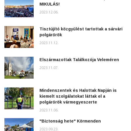
MIKULÁS!
2023.12.06.
Tisztújító közgyűlést tartottak a sárvári
polgárőrök
2023.11.12.
Elszármazottak Találkozója Veleméren
2023.11.07.
Mindenszentek és Halottak Napján is
kiemelt szolgálatokat láttak el a
polgárőrök vármegyeszerte
2023.11.06.
"Biztonság hete" Körmenden
2023.09.23.