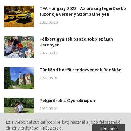
TFA Hungary 2022 - Az ország legerősebb
tűzoltója verseny Szombathelyen
2022.06.20.
Félixért gyűltek össze több százan
Perenyén
2022.06.13.
Pünkösd hétfői rendezvények Rönökön
2022.06.07.
Polgárőrök a Gyereknapon
2022.06.04.
Ez a weboldal sütiket (cookie-kat) használ a jobb felhasználói
élmény érdekében.
Részletek...
Rendben!