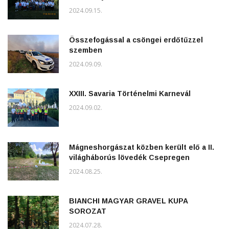
2024.09.15.
Összefogással a csöngei erdőtűzzel
szemben
2024.09.09.
XXIII. Savaria Történelmi Karnevál
2024.09.02.
Mágneshorgászat közben került elő a II.
világháborús lövedék Csepregen
2024.08.25.
BIANCHI MAGYAR GRAVEL KUPA
SOROZAT
2024.07.28.