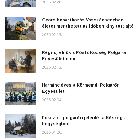
2026.02.28.
Gyors beavatkozás Vasszécsenyben –
életet menthetett az időben kinyitott ajtó
2026.02.13.
Régi-új elnök a Pósfa Község Polgárőr
Egyesület élén
2026.02.13.
Harminc éves a Körmemdi Polgárőr
Egyesület
2026.02.04.
Fokozott polgárőri jelenlét a Kőszegi-
hegységben
2026.01.20.