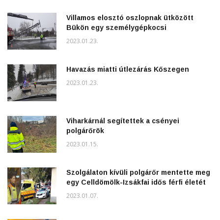
Villamos elosztó oszlopnak ütközött
Bükön egy személygépkocsi
2023.01.23.
Havazás miatti útlezárás Kőszegen
2023.01.23.
Viharkárnál segítettek a csényei
polgárőrök
2023.01.15.
Szolgálaton kívüli polgárőr mentette meg
egy Celldömölk-Izsákfai idős férfi életét
2023.01.07.