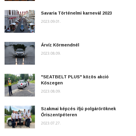
Savaria Történelmi karnevál 2023
2023.09.01.
Árvíz Körmendnél
2023.08.09.
"SEATBELT PLUS" közös akció
Kőszegen
2023.08.09.
Szakmai képzés ifjú polgárőröknek
Őriszentpéteren
2023.07.27.