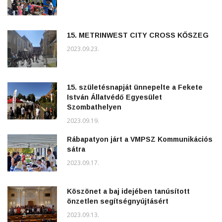
15. METRINWEST CITY CROSS KŐSZEG
2023.09.23.
15. születésnapját ünnepelte a Fekete
István Állatvédő Egyesület
Szombathelyen
2023.09.19.
Rábapatyon járt a VMPSZ Kommunikációs
sátra
2023.09.17.
Köszönet a baj idejében tanúsított
önzetlen segítségnyújtásért
2023.09.13.