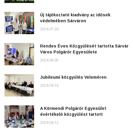
Új tájékoztató kiadvány az idősek
védelmében Sárváron
2024.07.26.
Rendes Éves Közgyűlését tartotta Sárvár
Város Polgárőr Egyesülete
2024.06.05.
Jubileumi közgyűlés Veleméren
2024.04.16.
A Körmendi Polgárőr Egyesület
évértékelő közgyűlést tartott
2024.04.12.