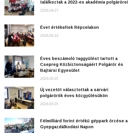
találkoztak a 2022-es akadémia polgárőrei
2026.04.21.
Évet értékeltek Répcelakon
2026.03.22.
Éves beszámoló taggyűlést tartott a
Csepreg Közbiztonságáért Polgárőr és
Bajtársi Egyesület
2026.03.01.
Új vezetőt választottak a sárvári
polgárőrök éves közgyűlésükön
2026.03.01.
Félmilliárd forint értékű géppark őrzése a
Gyepgazdálkodási Napon