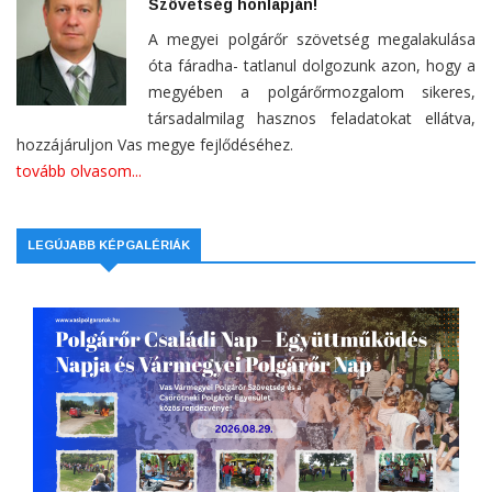
Szövetség honlapján!
A megyei polgárőr szövetség megalakulása
óta fáradha- tatlanul dolgozunk azon, hogy a
megyében a polgárőrmozgalom sikeres,
társadalmilag hasznos feladatokat ellátva,
hozzájáruljon Vas megye fejlődéséhez.
tovább olvasom...
LEGÚJABB KÉPGALÉRIÁK