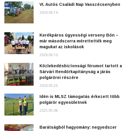
VI. Autós Családi Nap Vasszécsenyben
2026.06.14.
Kerékpáros ügyességi verseny Bőn –
már másodszorra mérettették meg
magukat az iskolások
2026.06.10.
Közlekedésbiztonsági fórumot tartott a
Sárvári Rendőrkapitányság a járás
polgárőrei részére
2026.05.23.
Idén is MLSZ támogatás érkezett több
polgárőr egyesületnek
2025.05.08.
Barátságból hagyomány: negyedszer