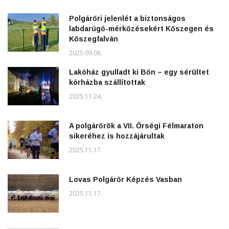
Polgárőri jelenlét a biztonságos
labdarúgó-mérkőzésekért Kőszegen és
Kőszegfalván
2025.09.08.
Lakóház gyulladt ki Bőn – egy sérültet
kórházba szállítottak
2025.11.24.
A polgárőrök a VII. Őrségi Félmaraton
sikeréhez is hozzájárultak
2025.11.17.
Lovas Polgárőr Képzés Vasban
2025.11.17.