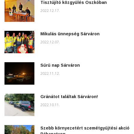
Tisztújító közgyűlés Oszkóban
2022.12.17.
Mikulás ünnepség Sárváron
2022.12.07.
Sűrű nap Sárváron
2022.11.12.
Gránátot találtak Sárváron!
2022.10.11.
Szebb környezetért szemétgyűjtési akció
Rábapatyon