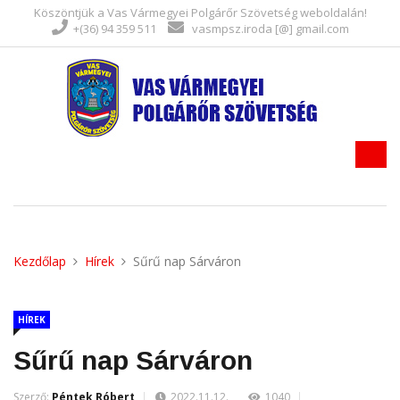
Köszöntjük a Vas Vármegyei Polgárőr Szövetség weboldalán!
+(36) 94 359 511
vasmpsz.iroda [@] gmail.com
Kezdőlap
Hírek
Sűrű nap Sárváron
HÍREK
Sűrű nap Sárváron
Szerző:
Péntek Róbert
2022.11.12.
1040