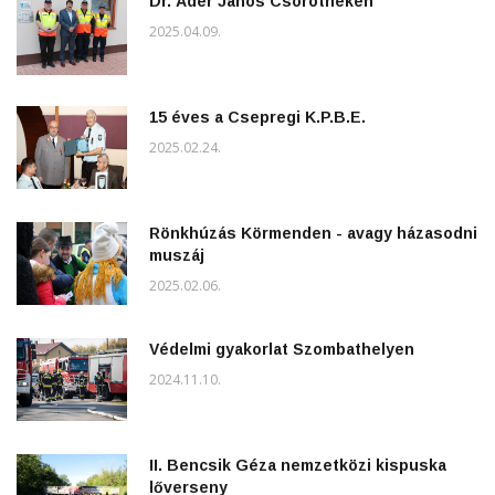
Dr. Áder János Csörötneken
2025.04.09.
15 éves a Csepregi K.P.B.E.
2025.02.24.
Rönkhúzás Körmenden - avagy házasodni
muszáj
2025.02.06.
Védelmi gyakorlat Szombathelyen
2024.11.10.
II. Bencsik Géza nemzetközi kispuska
lőverseny