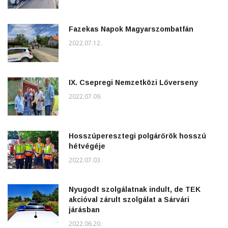
Fazekas Napok Magyarszombatfán
2022.07.12.
IX. Csepregi Nemzetközi Lőverseny
2022.07.09.
Hosszúperesztegi polgárőrök hosszú
hétvégéje
2022.07.03.
Nyugodt szolgálatnak indult, de TEK
akcióval zárult szolgálat a Sárvári
járásban
2022.06.20.