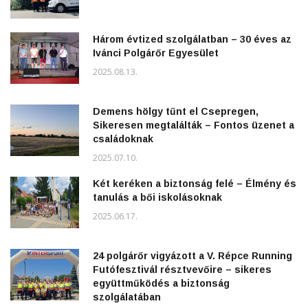
Három évtized szolgálatban – 30 éves az
Ivánci Polgárőr Egyesület
2025.08.13.
Demens hölgy tűnt el Csepregen,
Sikeresen megtalálták – Fontos üzenet a
családoknak
2025.07.10.
Két keréken a biztonság felé – Élmény és
tanulás a bői iskolásoknak
2025.06.17.
24 polgárőr vigyázott a V. Répce Running
Futófesztivál résztvevőire – sikeres
együttműködés a biztonság
szolgálatában