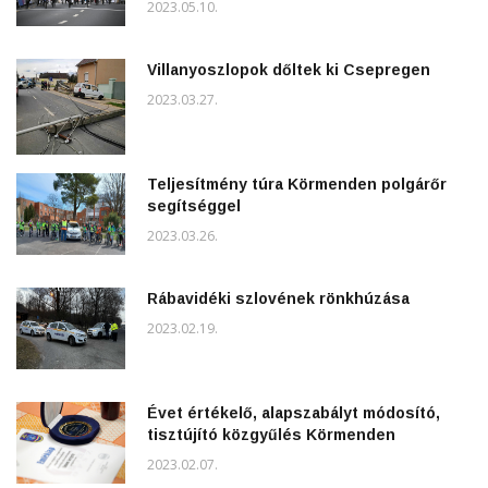
2023.05.10.
Villanyoszlopok dőltek ki Csepregen
2023.03.27.
Teljesítmény túra Körmenden polgárőr
segítséggel
2023.03.26.
Rábavidéki szlovének rönkhúzása
2023.02.19.
Évet értékelő, alapszabályt módosító,
tisztújító közgyűlés Körmenden
2023.02.07.