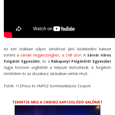
Az esti órákban súlyos sérüléssel járó közlekedési baleset
történt a
sárvári Hegyközségben, a Celli úton
. A
Sárvár Város
Polgárőr Egyesület
, és a
Rábapatyi Polgárőrőr Egyesület
tagjai közösen segítették a helyszín biztosítását. A forgalom
terelésben és az útszakasz zárásában vettek részt.
Fotók: 112Press és VMPSZ Kommunikációs Csoport
TEKINTSE MEG A CIKKHEZ KAPCSOLÓDÓ GALÉRIÁT