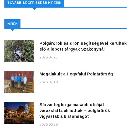
TOVÁBBI LEGFRISSEBB HÍREINK
HÍREK
Polgárőrök és drón segítségével kerültek
elő a lopott tárgyak Szakonynál
2026.07.23.
Megalakult a Hegyfalui Polgárőrség
2026.07.19.
Sárvár legforgalmasabb utcáját
varázslattá álmodták – polgárőrök
vigyázták a biztonságot
2026.06.29.