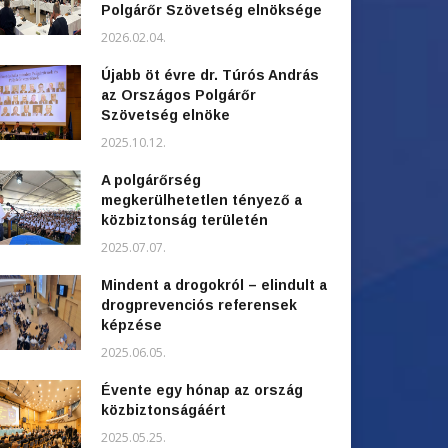
Polgárőr Szövetség elnöksége
2026.02.04.
Újabb öt évre dr. Túrós András
az Országos Polgárőr
Szövetség elnöke
2025.10.12.
A polgárőrség
megkerülhetetlen tényező a
közbiztonság területén
2025.07.07.
Mindent a drogokról – elindult a
drogprevenciós referensek
képzése
2025.06.05.
Évente egy hónap az ország
közbiztonságáért
2025.05.25.