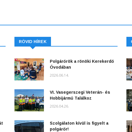
RÖVID HÍREK
Polgárőrök a rönöki Kerekerdő
Óvodában
2026.06.14.
VI. Vasegerszegi Veterán- és
Hobbijármű Találkoz
2026.04.26.
át
Szolgálaton kívül is figyelt a
polgárőr!