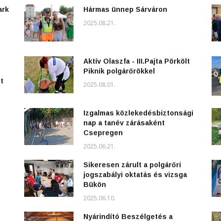
ark
Hármas ünnep Sárváron
2025.08.21.
Aktív Olaszfa - III.Pajta Pörkölt
Piknik polgárőrökkel
t
2025.08.01.
Izgalmas közlekedésbiztonsági
nap a tanév zárásaként
Csepregen
2025.06.21.
Sikeresen zárult a polgárőri
jogszabályi oktatás és vizsga
Bükön
2025.06.10.
Nyárindító Beszélgetés a