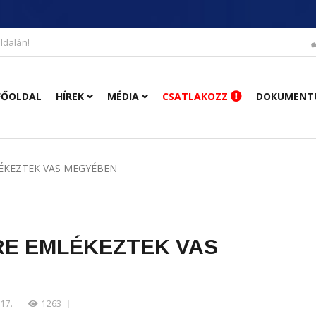
ldalán!
FŐOLDAL
HÍREK
MÉDIA
CSATLAKOZZ
DOKUMENT
LÉKEZTEK VAS MEGYÉBEN
RE EMLÉKEZTEK VAS
.17.
1263