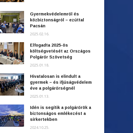
Gyermekvédelemről és
közbiztonságról – ezúttal
Pacsán
2025.02.16.
Elfogadta 2025-ös
költségvetését az Országos
Polgárőr Szövetség
2025.01.18.
Hivatalosan is elindult a
gyermek – és ifjúságvédelem
éve a polgárőrségnél
2025.01.13.
Idén is segítik a polgárőrök a
biztonságos emlékezést a
sírkertekben
2024.10.25.