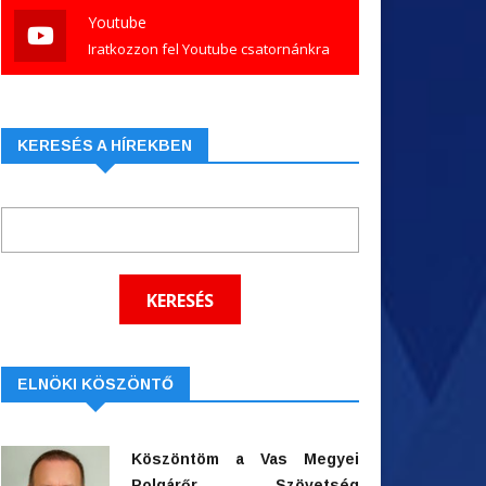
Youtube
Iratkozzon fel Youtube csatornánkra
KERESÉS A HÍREKBEN
ELNÖKI KÖSZÖNTŐ
Köszöntöm a Vas Megyei
Polgárőr Szövetség