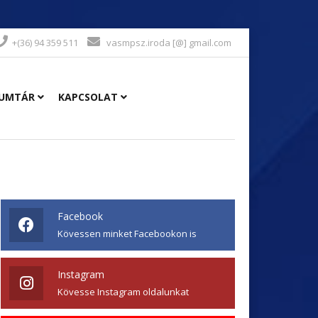
+(36) 94 359 511
vasmpsz.iroda [@] gmail.com
UMTÁR
KAPCSOLAT
Facebook
Kövessen minket Facebookon is
Instagram
Kövesse Instagram oldalunkat