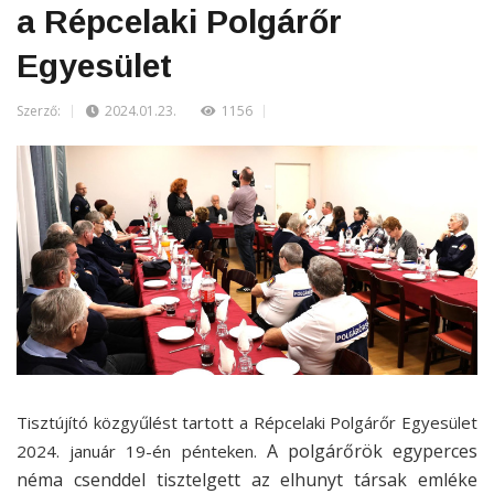
a Répcelaki Polgárőr
Egyesület
Szerző:
2024.01.23.
1156
Tisztújító közgyűlést tartott a Répcelaki Polgárőr Egyesület
A polgárőrök egyperces
2024. január 19-én pénteken.
néma csenddel tisztelgett az elhunyt társak emléke