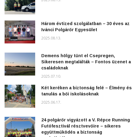
Három évtized szolgálatban – 30 éves az
Ivánci Polgárőr Egyesület
2025.08.13.
Demens hölgy tűnt el Csepregen,
Sikeresen megtalálták – Fontos üzenet a
családoknak
2025.07.10.
Két keréken a biztonság felé – Élmény és
tanulás a bői iskolásoknak
2025.06.17.
24 polgárőr vigyázott a V. Répce Running
Futófesztivál résztvevőire – sikeres
együttműködés a biztonság