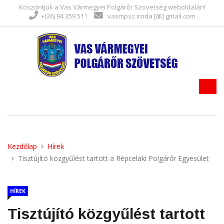
Köszöntjük a Vas Vármegyei Polgárőr Szövetség weboldalán!
+(36) 94 359 511
vasmpsz.iroda [@] gmail.com
Kezdőlap
Hírek
Tisztújító közgyűlést tartott a Répcelaki Polgárőr Egyesület
HÍREK
Tisztújító közgyűlést tartott