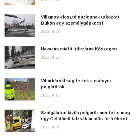
Villamos elosztó oszlopnak ütközött
Bükön egy személygépkocsi
2023.01.23.
Havazás miatti útlezárás Kőszegen
2023.01.23.
Viharkárnál segítettek a csényei
polgárőrök
2023.01.15.
Szolgálaton kívüli polgárőr mentette meg
egy Celldömölk-Izsákfai idős férfi életét
2023.01.07.