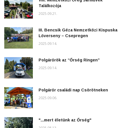
Találkozója
2025.09.21.
III. Bencsik Géza Nemzetközi Kispuska
Lőverseny – Csepregen
2025.09.14.
Polgárőrök az “Őrség Ringen”
2025.09.14.
Polgárőr családi nap Csörötneken
2025.09.06.
"...mert életünk az Őrség"
2025.08.13.