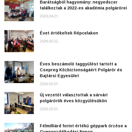
Barátságból hagyomány: negyedszer
találkoztak a 2022-es akadémia polgárőrei
2026.04.21.
Évet értékeltek Répcelakon
2026.03.22.
Éves beszámoló taggyűlést tartott a
Csepreg Közbiztonságáért Polgárőr és
Bajtársi Egyesület
2026.03.01.
Új vezetőt választottak a sárvári
polgárőrök éves közgyűlésükön
2026.03.01.
Félmilliárd forint értékű géppark őrzése a
Gyepgazdálkodási Napon