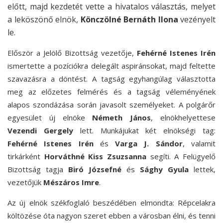
előtt, majd kezdetét vette a hivatalos választás, melyet
a leköszönő elnök,
Könczölné Bernáth Ilona
vezényelt
le.
Először a Jelölő Bizottság vezetője,
Fehérné Istenes Irén
ismertette a pozíciókra delegált aspiránsokat, majd feltette
szavazásra a döntést. A tagság egyhangúlag választotta
meg az előzetes felmérés és a tagság véleményének
alapos szondázása során javasolt személyeket. A polgárőr
egyesület új elnöke
Németh János
, elnökhelyettese
Vezendi Gergely
lett. Munkájukat két elnökségi tag:
Fehérné Istenes Irén
és
Varga J. Sándor
, valamit
tirkárként
Horváthné Kiss Zsuzsanna
segíti. A Felügyelő
Bizottság tagja
Biró Józsefné
és
Sághy Gyula
lettek,
vezetőjük
Mészáros Imre
.
Az új elnök székfoglaló beszédében elmondta: Répcelakra
költözése óta nagyon szeret ebben a városban élni, és tenni