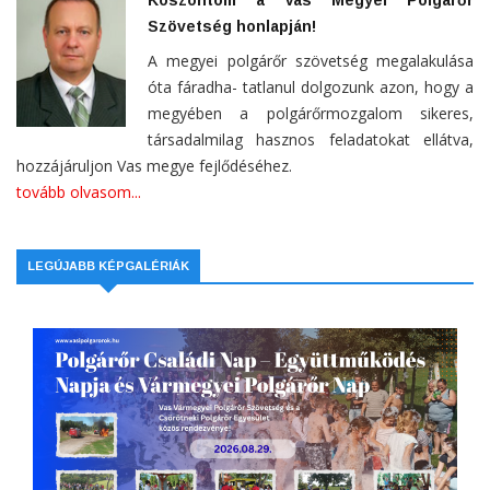
Szövetség honlapján!
A megyei polgárőr szövetség megalakulása
óta fáradha- tatlanul dolgozunk azon, hogy a
megyében a polgárőrmozgalom sikeres,
társadalmilag hasznos feladatokat ellátva,
hozzájáruljon Vas megye fejlődéséhez.
tovább olvasom...
LEGÚJABB KÉPGALÉRIÁK