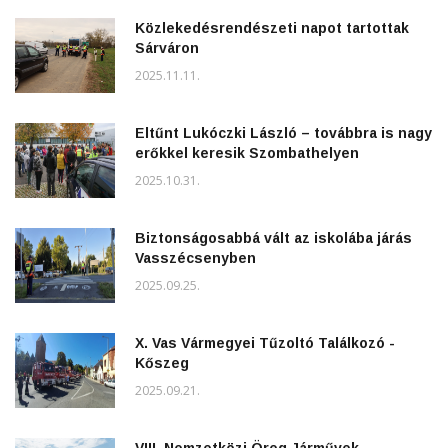
Közlekedésrendészeti napot tartottak
Sárváron
2025.11.11.
Eltűnt Lukóczki László – továbbra is nagy
erőkkel keresik Szombathelyen
2025.10.31.
Biztonságosabbá vált az iskolába járás
Vasszécsenyben
2025.09.25.
X. Vas Vármegyei Tűzoltó Találkozó -
Kőszeg
2025.09.21.
VIII. Nemzetközi Öreg Járművek