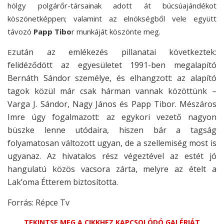
hölgy polgárőr-társainak adott át búcsúajándékot
köszönetképpen; valamint az elnökségből vele együtt
távozó
Papp Tibo
r munkáját köszönte meg.
zután az emlékezés pillanatai következtek:
E
felidéződött az egyesületet 1991-ben megalapító
Bernáth Sándor személye, és elhangzott: az alapító
tagok közül már csak hárman vannak közöttünk –
Varga J. Sándor, Nagy János és Papp Tibor. Mészáros
Imre úgy fogalmazott: az egykori vezető nagyon
büszke lenne utódaira, hiszen bár a tagság
folyamatosan változott ugyan, de a szellemiség most is
ugyanaz. Az hivatalos rész végeztével az estét jó
hangulatú közös vacsora zárta, melyre az ételt a
Lak’oma Étterem biztosította.
Forrás: Répce Tv
TEKINTSE MEG A CIKKHEZ KAPCSOLÓDÓ GALÉRIÁT