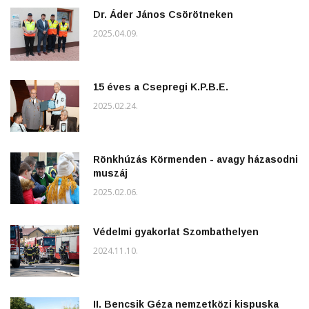
Dr. Áder János Csörötneken
2025.04.09.
15 éves a Csepregi K.P.B.E.
2025.02.24.
Rönkhúzás Körmenden - avagy házasodni
muszáj
2025.02.06.
Védelmi gyakorlat Szombathelyen
2024.11.10.
II. Bencsik Géza nemzetközi kispuska