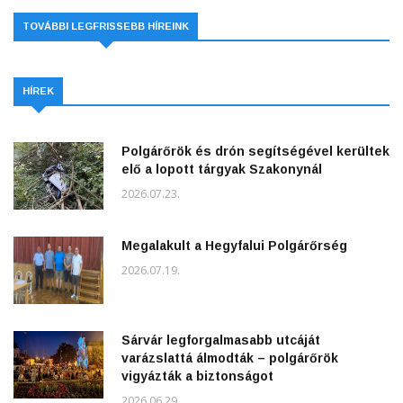
TOVÁBBI LEGFRISSEBB HÍREINK
HÍREK
Polgárőrök és drón segítségével kerültek
elő a lopott tárgyak Szakonynál
2026.07.23.
Megalakult a Hegyfalui Polgárőrség
2026.07.19.
Sárvár legforgalmasabb utcáját
varázslattá álmodták – polgárőrök
vigyázták a biztonságot
2026.06.29.