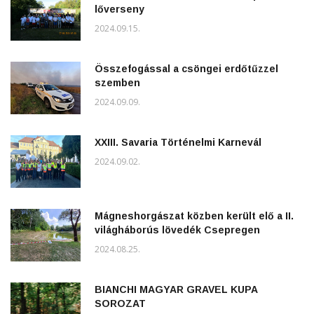
lőverseny
2024.09.15.
Összefogással a csöngei erdőtűzzel
szemben
2024.09.09.
XXIII. Savaria Történelmi Karnevál
2024.09.02.
Mágneshorgászat közben került elő a II.
világháborús lövedék Csepregen
2024.08.25.
BIANCHI MAGYAR GRAVEL KUPA
SOROZAT