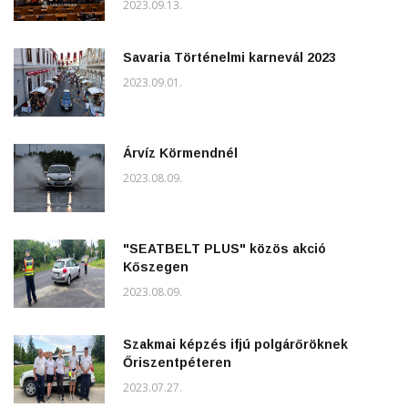
2023.09.13.
Savaria Történelmi karnevál 2023
2023.09.01.
Árvíz Körmendnél
2023.08.09.
"SEATBELT PLUS" közös akció
Kőszegen
2023.08.09.
Szakmai képzés ifjú polgárőröknek
Őriszentpéteren
2023.07.27.