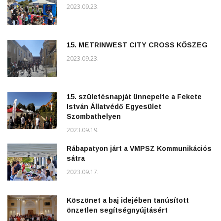
2023.09.23.
15. METRINWEST CITY CROSS KŐSZEG
2023.09.23.
15. születésnapját ünnepelte a Fekete
István Állatvédő Egyesület
Szombathelyen
2023.09.19.
Rábapatyon járt a VMPSZ Kommunikációs
sátra
2023.09.17.
Köszönet a baj idejében tanúsított
önzetlen segítségnyújtásért