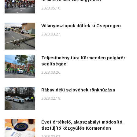
2023.05.10.
Villanyoszlopok dőltek ki Csepregen
2023.03.27.
Teljesítmény túra Körmenden polgárőr
segítséggel
2023.03.26.
Rábavidéki szlovének rönkhúzása
2023.02.19.
Évet értékelő, alapszabályt módosító,
tisztújító közgyűlés Körmenden
2023.02.07.