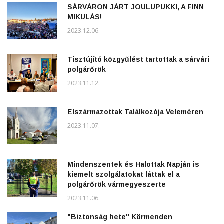
SÁRVÁRON JÁRT JOULUPUKKI, A FINN
MIKULÁS!
2023.12.06.
Tisztújító közgyűlést tartottak a sárvári
polgárőrök
2023.11.12.
Elszármazottak Találkozója Veleméren
2023.11.07.
Mindenszentek és Halottak Napján is
kiemelt szolgálatokat láttak el a
polgárőrök vármegyeszerte
2023.11.06.
"Biztonság hete" Körmenden