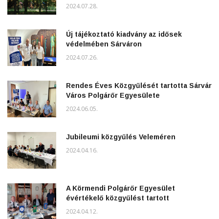
2024.07.28.
Új tájékoztató kiadvány az idősek
védelmében Sárváron
2024.07.26.
Rendes Éves Közgyűlését tartotta Sárvár
Város Polgárőr Egyesülete
2024.06.05.
Jubileumi közgyűlés Veleméren
2024.04.16.
A Körmendi Polgárőr Egyesület
évértékelő közgyűlést tartott
2024.04.12.