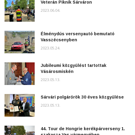
Veterán Piknik Sárváron
2023.06.04.
Élménydús versenyautó bemutató
Vasszécsenyben
2023.05.24.
Jubileumi közgyűlést tartottak
Vásárosmiskén
2023.05.13.
Sárvári polgárőrök 30 éves közgyűlése
2023.05.13.
44. Tour de Hongrie kerékpárverseny 1.
szakasza Vas vármegyében