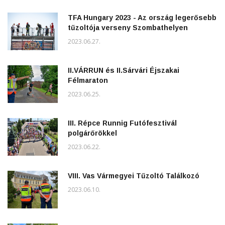
TFA Hungary 2023 - Az ország legerősebb
tűzoltója verseny Szombathelyen
2023.06.27.
II.VÁRRUN és II.Sárvári Éjszakai
Félmaraton
2023.06.25.
III. Répce Runnig Futófesztivál
polgárőrökkel
2023.06.22.
VIII. Vas Vármegyei Tűzoltó Találkozó
2023.06.10.