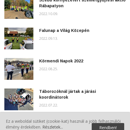
Rábapatyon
2022.10.09.
Falunap a Világ Közepén
2022.09.13.
Körmendi Napok 2022
2022.08.25.
Táborozóknál jártak a járási
koordinátorok
2022.07.22.
Ez a weboldal sütiket (cookie-kat) használ a jobb felhasználói
XXXVIII. Vasi Vasember
élmény érdekében.
Részletek...
Rendben!
2022.07.18.