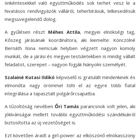
önkéntesekkel való együttműködés sok terhet vesz le a
hivatásos rendvigyázók válláról, teherbírásuk, lelkesedésük
megsüvegelendő dolog.
A gyűlésen részt
Méhes Attila
, megyei elnökségi tag,
Kőszeg járásának koordinátora, aki kiemelte: Könczölné
Bernáth Ilona nemcsak helyben végzett nagyon komoly
munkát, de a járási és megyei testületekben is mindig vállalt
feladatot, szerepet – nagyon fogják hiányolni személyét.
Szalainé Kutasi Ildikó
képviselő is gratulált mindenkinek és
elmondta: nagy örömmel tölti el az egyre több fiatal
integrálása a tapasztalt polgárőrcsapatba.
A tűzoltóság nevében
Őri Tamás
parancsnok volt jelen, aki
jókívánságai mellett további együttműködési szándékukról
biztosította az új vezetőséget is.
Ezt követően áradt a girl-power: az elköszönő elnökasszony