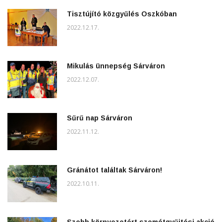
Tisztújító közgyűlés Oszkóban
2022.12.17.
Mikulás ünnepség Sárváron
2022.12.07.
Sűrű nap Sárváron
2022.11.12.
Gránátot találtak Sárváron!
2022.10.11.
Szebb környezetért szemétgyűjtési akció