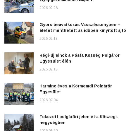
2026.02.28.
Gyors beavatkozás Vasszécsenyben –
életet menthetett az időben kinyitott ajtó
2026.02.13.
Régi-új elnök a Pósfa Község Polgárőr
Egyesület élén
2026.02.13.
Harminc éves a Körmemdi Polgárőr
Egyesület
2026.02.04.
Fokozott polgárőri jelenlét a Kőszegi-
hegységben
2026.01.20.