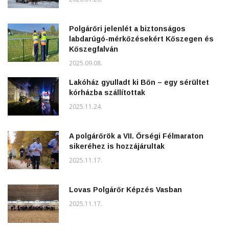
Polgárőri jelenlét a biztonságos
labdarúgó-mérkőzésekért Kőszegen és
Kőszegfalván
2025.09.08.
Lakóház gyulladt ki Bőn – egy sérültet
kórházba szállítottak
2025.11.24.
A polgárőrök a VII. Őrségi Félmaraton
sikeréhez is hozzájárultak
2025.11.17.
Lovas Polgárőr Képzés Vasban
2025.11.17.