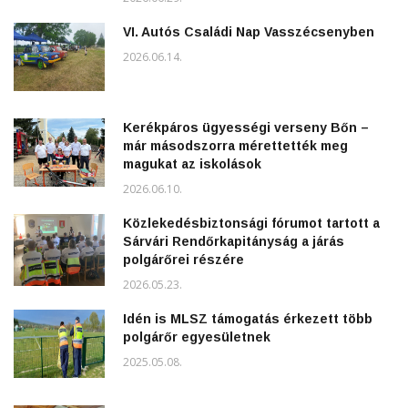
VI. Autós Családi Nap Vasszécsenyben
2026.06.14.
Kerékpáros ügyességi verseny Bőn –
már másodszorra mérettették meg
magukat az iskolások
2026.06.10.
Közlekedésbiztonsági fórumot tartott a
Sárvári Rendőrkapitányság a járás
polgárőrei részére
2026.05.23.
Idén is MLSZ támogatás érkezett több
polgárőr egyesületnek
2025.05.08.