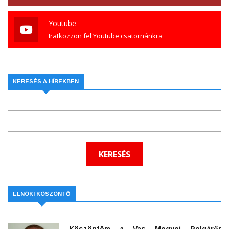
Youtube
Iratkozzon fel Youtube csatornánkra
KERESÉS A HÍREKBEN
ELNÖKI KÖSZÖNTŐ
Köszöntöm a Vas Megyei Polgárőr