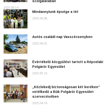
szolgálatában
2025.06.14.
Mindannyiunk épsége a tét
2025.06.08.
Autós családi nap Vasszécsenyben
2025.06.02.
Évértékelő közgyűlést tartott a Répcelaki
Polgárőr Egyesület
2025.05.10.
„Közlekedj biztonságosan két keréken”
vetélkedő a Bük Polgárőr Egyesület
szervezésében
2025.04.16.