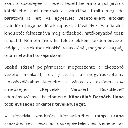
akart a közöségéért – ezért lépett be anno a polgárőrök
kötelékébe, ahol nemcsak a számítását találta meg, de
barátokra is lelt. Az egyesület vezetőjeként eltökélt
szándéka, hogy az idősek tapasztalatával élve, és a fiatalok
lendületét felhasználva még erősebbé, hatékonyabbá teszi
csapatát. Németh János tisztelete jeleként kezdeményezte
elődje „Tiszteletbeli elnökké” választását, melyhez a tagság
örömmel adta hozzájárulását.
Szabó József
polgármester megköszönte a leköszönő
vezető munkáját, és gratulált a megválasztottnak.
Hozzászólásában kiemelte: a város az október 23-i
ünnepségen „Répcelak Városért Díszoklevél”
adományozásával is elismerte
Könczölné Bernáth Ilona
több évtizedes önkéntes tevékenységét.
A Répcelaki Rendőrőrs képviseletében
Papp Csaba
százados vett részt az összejövetelen, és kiemelte: az