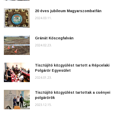
20 éves jubileum Magyarszombatfán
2024.03.11.
Gránát Kőszegfalván
2024.02.23.
Tisztújító közgyűlést tartott a Répcelaki
Polgárőr Egyesület
2024.01.23.
Tisztújító közgyűlést tartottak a csényei
polgárőrök
2023.12.15.