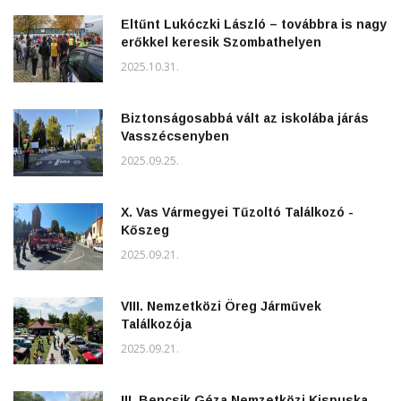
Eltűnt Lukóczki László – továbbra is nagy
erőkkel keresik Szombathelyen
2025.10.31.
Biztonságosabbá vált az iskolába járás
Vasszécsenyben
2025.09.25.
X. Vas Vármegyei Tűzoltó Találkozó -
Kőszeg
2025.09.21.
VIII. Nemzetközi Öreg Járművek
Találkozója
2025.09.21.
III. Bencsik Géza Nemzetközi Kispuska