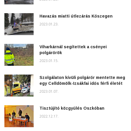
Havazás miatti útlezárás Kőszegen
2023.01.23.
Viharkárnál segítettek a csényei
polgárőrök
2023.01.15.
Szolgálaton kívüli polgárőr mentette meg
egy Celldömölk-Izsákfai idős férfi életét
2023.01.07.
Tisztújító közgyűlés Oszkóban
2022.12.17.