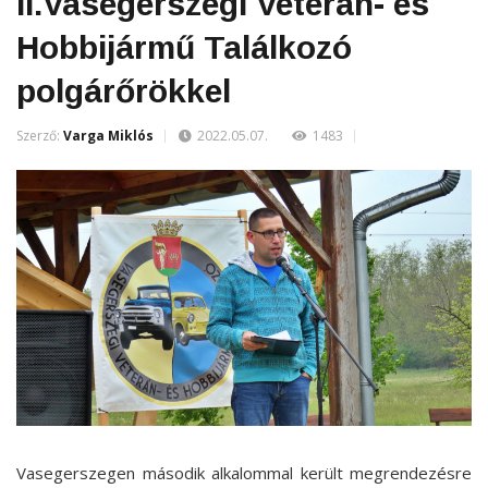
II.Vasegerszegi Veterán- és
Hobbijármű Találkozó
polgárőrökkel
Szerző:
Varga Miklós
2022.05.07.
1483
Vasegerszegen második alkalommal került megrendezésre