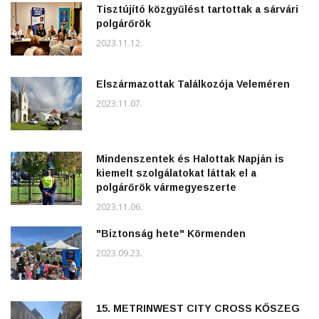
Tisztújító közgyűlést tartottak a sárvári
polgárőrök
2023.11.12.
Elszármazottak Találkozója Veleméren
2023.11.07.
Mindenszentek és Halottak Napján is
kiemelt szolgálatokat láttak el a
polgárőrök vármegyeszerte
2023.11.06.
"Biztonság hete" Körmenden
2023.09.23.
15. METRINWEST CITY CROSS KŐSZEG