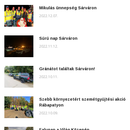
Mikulás ünnepség Sárváron
2022.12.07.
Sűrű nap Sárváron
2022.11.12.
Gránátot találtak Sárváron!
2022.10.11.
Szebb környezetért szemétgyűjtési akció
Rábapatyon
2022.10.09.
Falunap a Világ Közepén