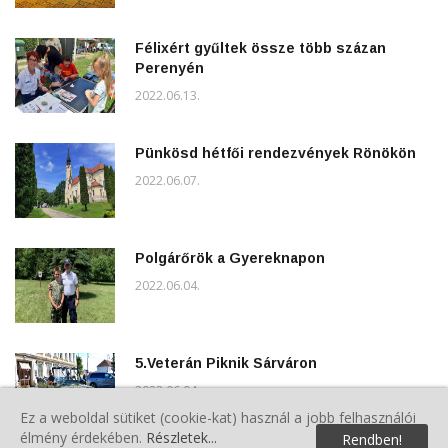
Félixért gyűltek össze több százan
Perenyén
2022.06.13.
Pünkösd hétfői rendezvények Rönökön
2022.06.07.
Polgárőrök a Gyereknapon
2022.06.04.
5.Veterán Piknik Sárváron
2022.06.04.
Ez a weboldal sütiket (cookie-kat) használ a jobb felhasználói
élmény érdekében.
Részletek...
Rendben!