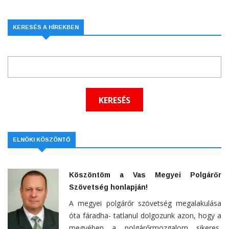
KERESÉS A HÍREKBEN
ELNÖKI KÖSZÖNTŐ
Köszöntöm a Vas Megyei Polgárőr
Szövetség honlapján!
A megyei polgárőr szövetség megalakulása
óta fáradha- tatlanul dolgozunk azon, hogy a
megyében a polgárőrmozgalom sikeres,