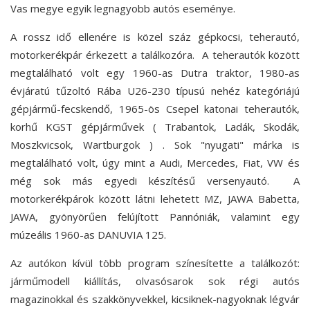
Vas megye egyik legnagyobb autós eseménye.
A rossz idő ellenére is közel száz gépkocsi, teherautó,
motorkerékpár érkezett a találkozóra. A teherautók között
megtalálható volt egy 1960-as Dutra traktor, 1980-as
évjáratú tűzoltó Rába U26-230 típusú nehéz kategóriájú
gépjármű-fecskendő, 1965-ös Csepel katonai teherautók,
korhű KGST gépjárművek ( Trabantok, Ladák, Skodák,
Moszkvicsok, Wartburgok ) . Sok "nyugati" márka is
megtalálható volt, úgy mint a Audi, Mercedes, Fiat, VW és
még sok más egyedi készítésű versenyautó. A
motorkerékpárok között látni lehetett MZ, JAWA Babetta,
JAWA, gyönyörűen felújított Pannóniák, valamint egy
múzeális 1960-as DANUVIA 125.
Az autókon kívül több program színesítette a találkozót:
járműmodell kiállítás, olvasósarok sok régi autós
magazinokkal és szakkönyvekkel, kicsiknek-nagyoknak légvár