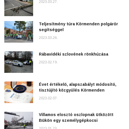
2023.03.27.
Teljesítmény túra Körmenden polgárőr
segítséggel
2023.03.26.
Rábavidéki szlovének rönkhúzása
2023.02.19.
Évet értékelő, alapszabályt módosító,
tisztújító közgyűlés Körmenden
2023.02.07.
Villamos elosztó oszlopnak ütközött
Bükön egy személygépkocsi
2023.01.23.