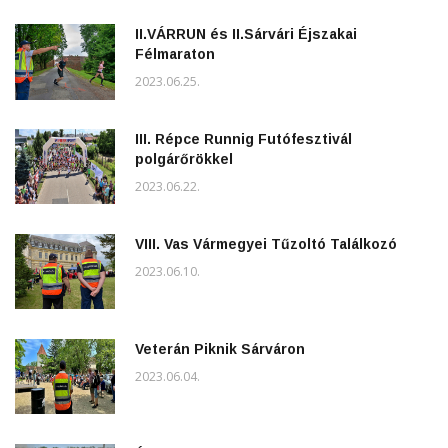
II.VÁRRUN és II.Sárvári Éjszakai
Félmaraton
2023.06.25.
III. Répce Runnig Futófesztivál
polgárőrökkel
2023.06.22.
VIII. Vas Vármegyei Tűzoltó Találkozó
2023.06.10.
Veterán Piknik Sárváron
2023.06.04.