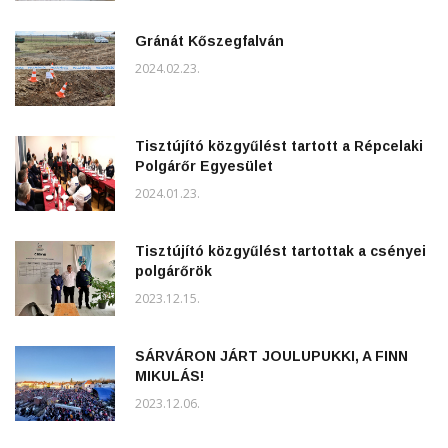
Gránát Kőszegfalván
2024.02.23.
Tisztújító közgyűlést tartott a Répcelaki
Polgárőr Egyesület
2024.01.23.
Tisztújító közgyűlést tartottak a csényei
polgárőrök
2023.12.15.
SÁRVÁRON JÁRT JOULUPUKKI, A FINN
MIKULÁS!
2023.12.06.