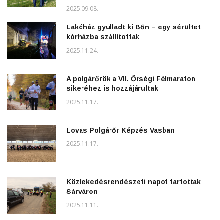
2025.09.08.
Lakóház gyulladt ki Bőn – egy sérültet
kórházba szállítottak
2025.11.24.
A polgárőrök a VII. Őrségi Félmaraton
sikeréhez is hozzájárultak
2025.11.17.
Lovas Polgárőr Képzés Vasban
2025.11.17.
Közlekedésrendészeti napot tartottak
Sárváron
2025.11.11.