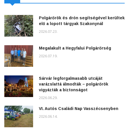
Polgárőrök és drón segítségével kerültek
elő a lopott tárgyak Szakonynál
2026.07.23.
Megalakult a Hegyfalui Polgárőrség
2026.07.19.
Sárvár legforgalmasabb utcáját
varázslattá álmodták – polgárőrök
vigyázták a biztonságot
2026.06.29.
VI. Autós Családi Nap Vasszécsenyben
2026.06.14.