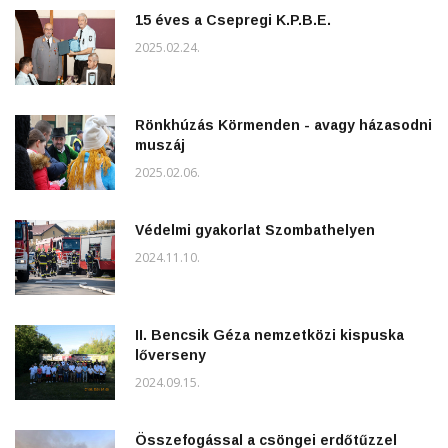
15 éves a Csepregi K.P.B.E.
2025.02.24.
Rönkhúzás Körmenden - avagy házasodni
muszáj
2025.02.06.
Védelmi gyakorlat Szombathelyen
2024.11.10.
II. Bencsik Géza nemzetközi kispuska
lőverseny
2024.09.15.
Összefogással a csöngei erdőtűzzel