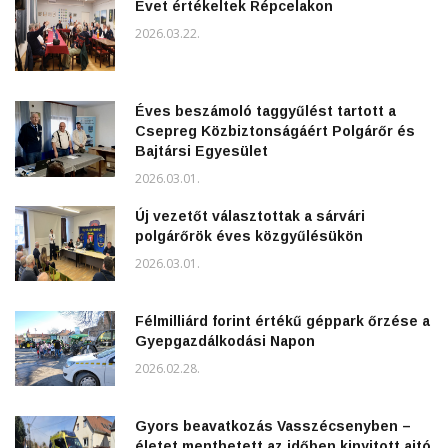
Évet értékeltek Répcelakon
2026.03.22.
Éves beszámoló taggyűlést tartott a
Csepreg Közbiztonságáért Polgárőr és
Bajtársi Egyesület
2026.03.01.
Új vezetőt választottak a sárvári
polgárőrök éves közgyűlésükön
2026.03.01.
Félmilliárd forint értékű géppark őrzése a
Gyepgazdálkodási Napon
2026.02.28.
Gyors beavatkozás Vasszécsenyben –
életet menthetett az időben kinyitott ajtó