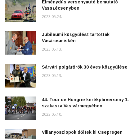
Élménydús versenyautó bemutató
Vasszécsenyben
2023.05.24.
Jubileumi közgyűlést tartottak
Vásárosmiskén
2023.05.13.
Sárvári polgárőrök 30 éves közgyűlése
2023.05.13.
44. Tour de Hongrie kerékpárverseny 1.
szakasza Vas vármegyében
2023.05.10.
Villanyoszlopok dőltek ki Csepregen