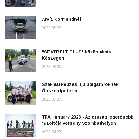
Árvíz Körmendnél
2023.08.09.
"SEATBELT PLUS" közös akció
Kőszegen
2023.08.09.
Szakmai képzés ifjú polgárőröknek
Őriszentpéteren
2023.07.27.
TFA Hungary 2023 - Az ország legerősebb
tűzoltója verseny Szombathelyen
2023.06.27.