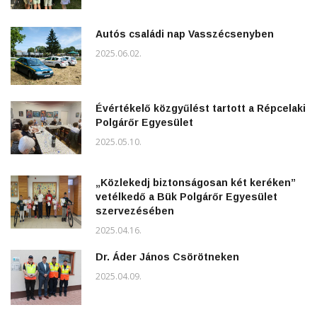
Autós családi nap Vasszécsenyben
2025.06.02.
Évértékelő közgyűlést tartott a Répcelaki
Polgárőr Egyesület
2025.05.10.
„Közlekedj biztonságosan két keréken”
vetélkedő a Bük Polgárőr Egyesület
szervezésében
2025.04.16.
Dr. Áder János Csörötneken
2025.04.09.