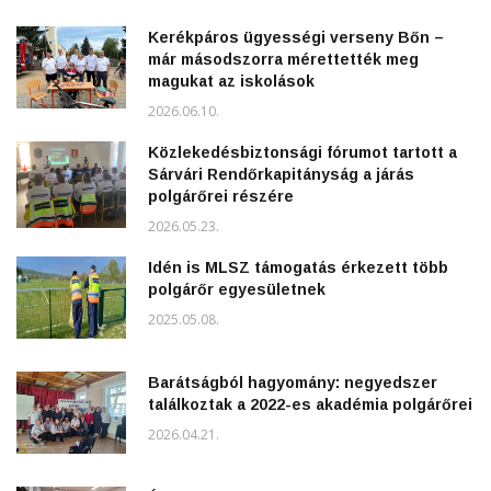
Kerékpáros ügyességi verseny Bőn –
már másodszorra mérettették meg
magukat az iskolások
2026.06.10.
Közlekedésbiztonsági fórumot tartott a
Sárvári Rendőrkapitányság a járás
polgárőrei részére
2026.05.23.
Idén is MLSZ támogatás érkezett több
polgárőr egyesületnek
2025.05.08.
Barátságból hagyomány: negyedszer
találkoztak a 2022-es akadémia polgárőrei
2026.04.21.