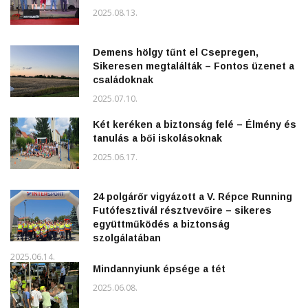
2025.08.13.
Demens hölgy tűnt el Csepregen,
Sikeresen megtalálták – Fontos üzenet a
családoknak
2025.07.10.
Két keréken a biztonság felé – Élmény és
tanulás a bői iskolásoknak
2025.06.17.
24 polgárőr vigyázott a V. Répce Running
Futófesztivál résztvevőire – sikeres
együttműködés a biztonság
szolgálatában
2025.06.14.
Mindannyiunk épsége a tét
2025.06.08.