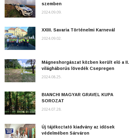
szemben
2024.09.09.
XXIII. Savaria Történelmi Karnevál
2024.09.02.
Mágneshorgászat közben került elő a II.
világháborús lövedék Csepregen
2024.08.25.
BIANCHI MAGYAR GRAVEL KUPA
SOROZAT
2024.07.28.
Új tájékoztató kiadvány az idősek
védelmében Sárváron