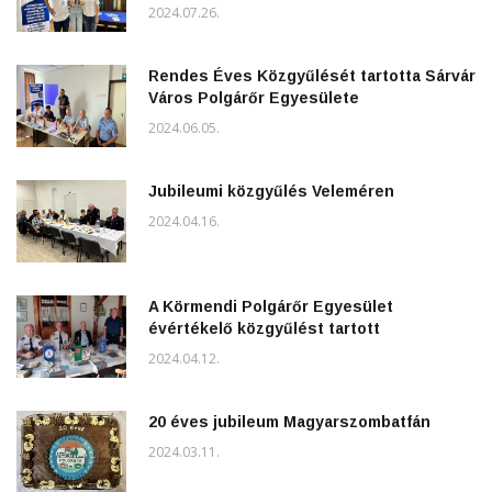
2024.07.26.
Rendes Éves Közgyűlését tartotta Sárvár
Város Polgárőr Egyesülete
2024.06.05.
Jubileumi közgyűlés Veleméren
2024.04.16.
A Körmendi Polgárőr Egyesület
évértékelő közgyűlést tartott
2024.04.12.
20 éves jubileum Magyarszombatfán
2024.03.11.