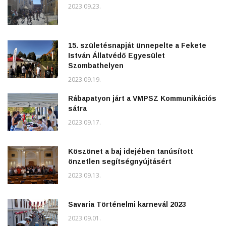
2023.09.23.
15. születésnapját ünnepelte a Fekete
István Állatvédő Egyesület
Szombathelyen
2023.09.19.
Rábapatyon járt a VMPSZ Kommunikációs
sátra
2023.09.17.
Köszönet a baj idejében tanúsított
önzetlen segítségnyújtásért
2023.09.13.
Savaria Történelmi karnevál 2023
2023.09.01.