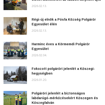
2026.02.13.
Régi-új elnök a Pósfa Község Polgárőr
Egyesület élén
2026.02.13.
Harminc éves a Körmemdi Polgárőr
Egyesület
2026.02.04.
Fokozott polgárőri jelenlét a Kőszegi-
hegységben
2026.01.20.
Polgárőri jelenlét a biztonságos
labdarúgó-mérkőzésekért Kőszegen és
Kőszegfalván