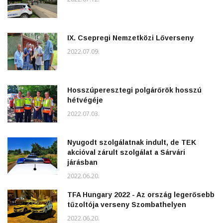
IX. Csepregi Nemzetközi Lőverseny
2022.07.09.
Hosszúperesztegi polgárőrök hosszú
hétvégéje
2022.07.03.
Nyugodt szolgálatnak indult, de TEK
akcióval zárult szolgálat a Sárvári
járásban
2022.06.20.
TFA Hungary 2022 - Az ország legerősebb
tűzoltója verseny Szombathelyen
2022.06.20.