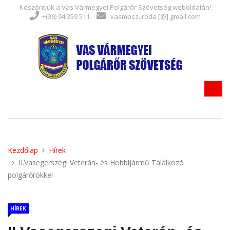
Köszöntjük a Vas Vármegyei Polgárőr Szövetség weboldalán!
+(36) 94 359 511
vasmpsz.iroda [@] gmail.com
Kezdőlap
Hírek
II.Vasegerszegi Veterán- és Hobbijármű Találkozó
polgárőrökkel
HÍREK