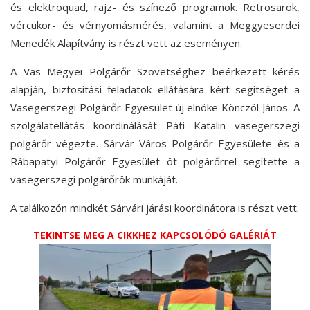
és elektroquad, rajz- és színező programok. Retrosarok,
vércukor- és vérnyomásmérés, valamint a Meggyeserdei
Menedék Alapítvány is részt vett az eseményen.
A Vas Megyei Polgárőr Szövetséghez beérkezett kérés
alapján, biztosítási feladatok ellátására kért segítséget a
Vasegerszegi Polgárőr Egyesület új elnöke Könczöl János. A
szolgálatellátás koordinálását Páti Katalin vasegerszegi
polgárőr végezte. Sárvár Város Polgárőr Egyesülete és a
Rábapatyi Polgárőr Egyesület öt polgárőrrel segítette a
vasegerszegi polgárőrök munkáját.
A találkozón mindkét Sárvári járási koordinátora is részt vett.
TEKINTSE MEG A CIKKHEZ KAPCSOLÓDÓ GALÉRIÁT