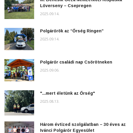
Lőverseny – Csepregen
2025.09.14.
Polgárőrök az “Őrség Ringen”
2025.09.14.
Polgárőr családi nap Csörötneken
2025.09.06.
"...mert életünk az Őrség"
2025.08.13.
Három évtized szolgálatban – 30 éves az
Ivánci Polgárőr Egyesület