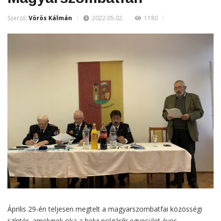
Szerző:
Vörös Kálmán
2022.05.02.
1180
Április 29-én teljesen megtelt a magyarszombatfai közösségi
színtér, amelynek oka a helyi polgárőr egyesület éves