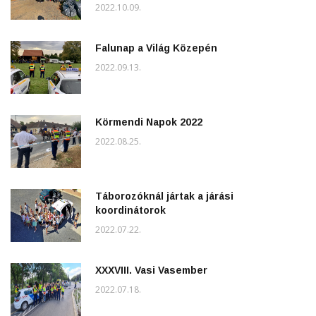
2022.10.09.
Falunap a Világ Közepén
2022.09.13.
Körmendi Napok 2022
2022.08.25.
Táborozóknál jártak a járási
koordinátorok
2022.07.22.
XXXVIII. Vasi Vasember
2022.07.18.