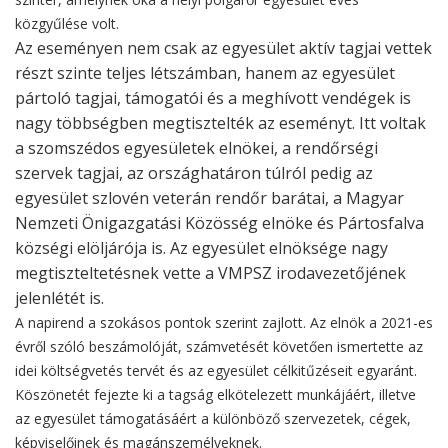
közgyűlése volt.
Az eseményen nem csak az egyesület aktív tagjai vettek
részt szinte teljes létszámban, hanem az egyesület
pártoló tagjai, támogatói és a meghívott vendégek is
nagy többségben megtisztelték az eseményt. Itt voltak
a szomszédos egyesületek elnökei, a rendőrségi
szervek tagjai, az országhatáron túlról pedig az
egyesület szlovén veterán rendőr barátai, a Magyar
Nemzeti Önigazgatási Közösség elnöke és Pártosfalva
községi elöljárója is. Az egyesület elnöksége nagy
megtiszteltetésnek vette a VMPSZ irodavezetőjének
jelenlétét is.
A napirend a szokásos pontok szerint zajlott. Az elnök a 2021-es
évről szóló beszámolóját, számvetését követően ismertette az
idei költségvetés tervét és az egyesület célkitűzéseit egyaránt.
Köszönetét fejezte ki a tagság elkötelezett munkájáért, illetve
az egyesület támogatásáért a különböző szervezetek, cégek,
képviselőinek és magánszemélyeknek.