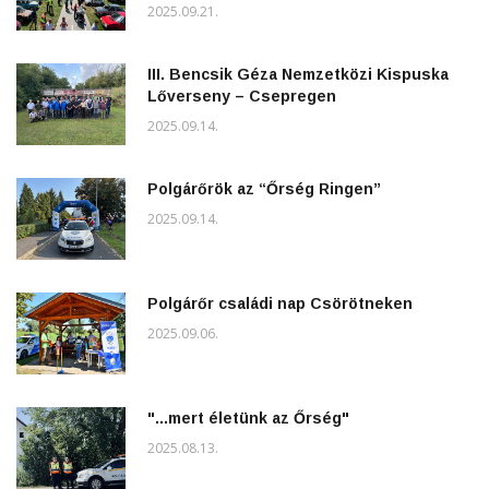
2025.09.21.
III. Bencsik Géza Nemzetközi Kispuska
Lőverseny – Csepregen
2025.09.14.
Polgárőrök az “Őrség Ringen”
2025.09.14.
Polgárőr családi nap Csörötneken
2025.09.06.
"...mert életünk az Őrség"
2025.08.13.