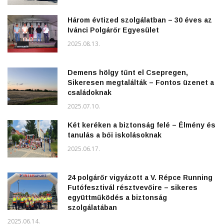
Három évtized szolgálatban – 30 éves az
Ivánci Polgárőr Egyesület
2025.08.13.
Demens hölgy tűnt el Csepregen,
Sikeresen megtalálták – Fontos üzenet a
családoknak
2025.07.10.
Két keréken a biztonság felé – Élmény és
tanulás a bői iskolásoknak
2025.06.17.
24 polgárőr vigyázott a V. Répce Running
Futófesztivál résztvevőire – sikeres
együttműködés a biztonság
szolgálatában
2025.06.14.