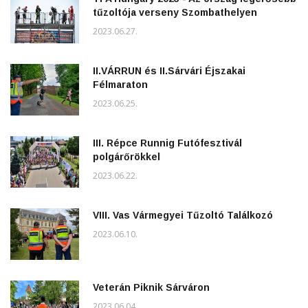
tűzoltója verseny Szombathelyen
2023.06.27.
II.VÁRRUN és II.Sárvári Éjszakai
Félmaraton
2023.06.25.
III. Répce Runnig Futófesztivál
polgárőrökkel
2023.06.22.
VIII. Vas Vármegyei Tűzoltó Találkozó
2023.06.10.
Veterán Piknik Sárváron
2023.06.04.