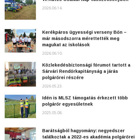
2026.06.14.
Kerékpáros ügyességi verseny Bőn –
már másodszorra mérettették meg
magukat az iskolások
2026.06.10.
Közlekedésbiztonsági fórumot tartott a
Sárvári Rendőrkapitányság a járás
polgárőrei részére
2026.05.23.
Idén is MLSZ támogatás érkezett több
polgárőr egyesületnek
2025.05.08.
Barátságból hagyomány: negyedszer
találkoztak a 2022-es akadémia polgárőrei