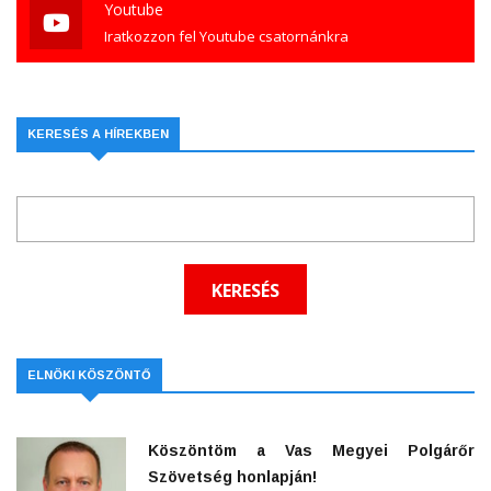
Youtube
Iratkozzon fel Youtube csatornánkra
KERESÉS A HÍREKBEN
ELNÖKI KÖSZÖNTŐ
Köszöntöm a Vas Megyei Polgárőr
Szövetség honlapján!