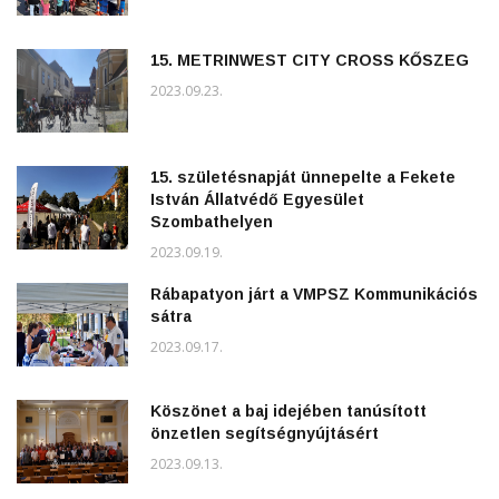
15. METRINWEST CITY CROSS KŐSZEG
2023.09.23.
15. születésnapját ünnepelte a Fekete
István Állatvédő Egyesület
Szombathelyen
2023.09.19.
Rábapatyon járt a VMPSZ Kommunikációs
sátra
2023.09.17.
Köszönet a baj idejében tanúsított
önzetlen segítségnyújtásért
2023.09.13.