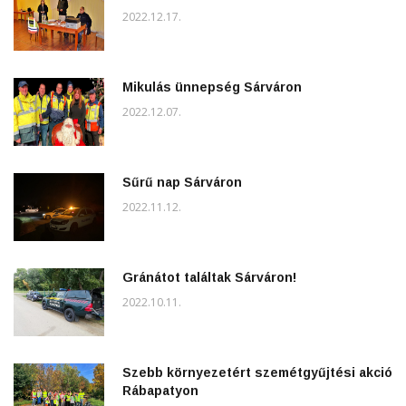
2022.12.17.
Mikulás ünnepség Sárváron
2022.12.07.
Sűrű nap Sárváron
2022.11.12.
Gránátot találtak Sárváron!
2022.10.11.
Szebb környezetért szemétgyűjtési akció
Rábapatyon