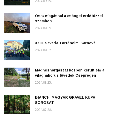
2024.09.15.
Összefogással a csöngei erdőtűzzel
szemben
2024.09.09.
XXIII. Savaria Történelmi Karnevál
2024.09.02.
Mágneshorgászat közben került elő a II.
világháborús lövedék Csepregen
2024.08.25.
BIANCHI MAGYAR GRAVEL KUPA
SOROZAT
2024.07.28.