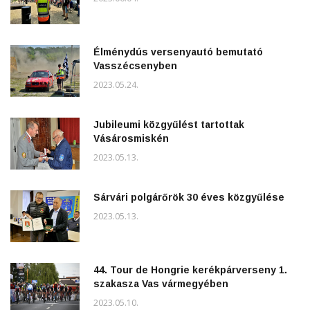
Élménydús versenyautó bemutató
Vasszécsenyben
2023.05.24.
Jubileumi közgyűlést tartottak
Vásárosmiskén
2023.05.13.
Sárvári polgárőrök 30 éves közgyűlése
2023.05.13.
44. Tour de Hongrie kerékpárverseny 1.
szakasza Vas vármegyében
2023.05.10.