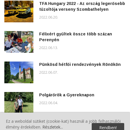
TFA Hungary 2022 - Az ország legerősebb
tűzoltója verseny Szombathelyen
2022.06.20.
Félixért gyűltek össze több százan
Perenyén
2022.06.13.
Pünkösd hétfői rendezvények Rönökön
2022.06.07.
Polgárőrök a Gyereknapon
2022.06.04.
Ez a weboldal sütiket (cookie-kat) használ a jobb felhasználói
5.Veterán Piknik Sárváron
élmény érdekében.
Részletek...
Rendben!