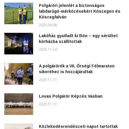
Polgárőri jelenlét a biztonságos
labdarúgó-mérkőzésekért Kőszegen és
Kőszegfalván
2025.09.08.
Lakóház gyulladt ki Bőn – egy sérültet
kórházba szállítottak
2025.11.24.
A polgárőrök a VII. Őrségi Félmaraton
sikeréhez is hozzájárultak
2025.11.17.
Lovas Polgárőr Képzés Vasban
2025.11.17.
Közlekedésrendészeti napot tartottak