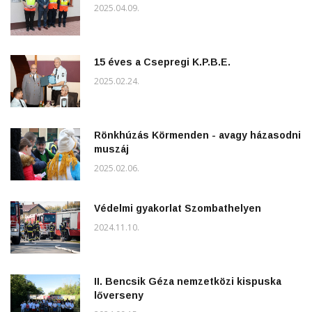
2025.04.09.
15 éves a Csepregi K.P.B.E.
2025.02.24.
Rönkhúzás Körmenden - avagy házasodni
muszáj
2025.02.06.
Védelmi gyakorlat Szombathelyen
2024.11.10.
II. Bencsik Géza nemzetközi kispuska
lőverseny