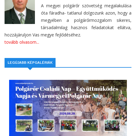
A megyei polgárőr szövetség megalakulása
óta fáradha- tatlanul dolgozunk azon, hogy a
megyében a polgárőrmozgalom sikeres,
társadalmilag hasznos feladatokat ellátva,
hozzájáruljon Vas megye fejlődéséhez.
tovább olvasom...
LEGÚJABB KÉPGALÉRIÁK