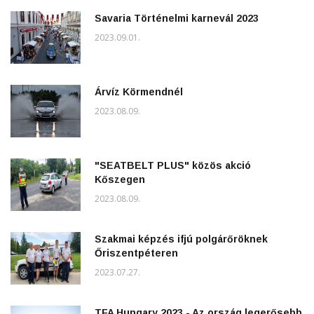
Savaria Történelmi karnevál 2023
2023.09.01.
Árvíz Körmendnél
2023.08.09.
"SEATBELT PLUS" közös akció
Kőszegen
2023.08.09.
Szakmai képzés ifjú polgárőröknek
Őriszentpéteren
2023.07.27.
TFA Hungary 2023 - Az ország legerősebb