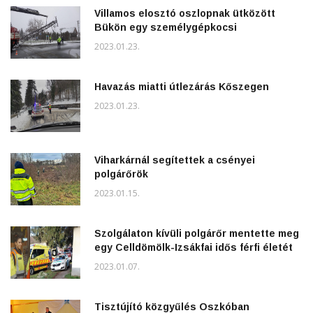
Villamos elosztó oszlopnak ütközött
Bükön egy személygépkocsi
2023.01.23.
Havazás miatti útlezárás Kőszegen
2023.01.23.
Viharkárnál segítettek a csényei
polgárőrök
2023.01.15.
Szolgálaton kívüli polgárőr mentette meg
egy Celldömölk-Izsákfai idős férfi életét
2023.01.07.
Tisztújító közgyűlés Oszkóban