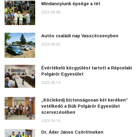
Mindannyiunk épsége a tét
2025.06.08.
Autós családi nap Vasszécsenyben
2025.06.02.
Évértékelő közgyűlést tartott a Répcelaki
Polgárőr Egyesület
2025.05.10.
„Közlekedj biztonságosan két keréken”
vetélkedő a Bük Polgárőr Egyesület
szervezésében
2025.04.16.
Dr. Áder János Csörötneken