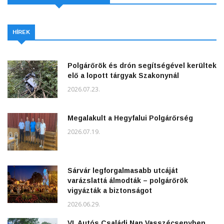
HÍREK
Polgárőrök és drón segítségével kerültek
elő a lopott tárgyak Szakonynál
2026.07.23.
Megalakult a Hegyfalui Polgárőrség
2026.07.19.
Sárvár legforgalmasabb utcáját
varázslattá álmodták – polgárőrök
vigyázták a biztonságot
2026.06.29.
VI. Autós Családi Nap Vasszécsenyben