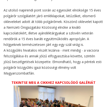
Az utolsó napirendi pont során az egyesület elnöksége 15 éves
polgárőr szolgálatért járó emléklapokat, kitűzőket, elismerő
okleveleket adott át több polgárőrnek. Köszönő oklevelet kapott
a Nemzeti Önigazgatási Közösség elnöke a kiváló
kapcsolatokért, illetve ajándéktárgyakat a szlovén veterán
rendőrök a 15 éves baráti együttműködés apropóján. A
hölgyeknek természetesen járt egy-egy szál virág is.
A közgyűlés hivatalos részét lezárva - mint mindig - a vacsora
felszolgálása és annak jóízű elfogyasztása követte, szintén
jóízű beszélgetések közepette. Elmondható, hogy a péntek esti
polgárőr közgyűlés igazi közösségi élmény volt
Magyarszombatfán.
TEKINTSE MEG A CIKKHEZ KAPCSOLÓDÓ GALÉRIÁT