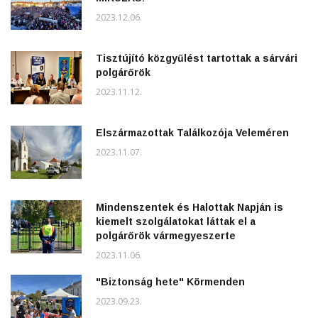
2023.12.06.
Tisztújító közgyűlést tartottak a sárvári
polgárőrök
2023.11.12.
Elszármazottak Találkozója Veleméren
2023.11.07.
Mindenszentek és Halottak Napján is
kiemelt szolgálatokat láttak el a
polgárőrök vármegyeszerte
2023.11.06.
"Biztonság hete" Körmenden
2023.09.23.