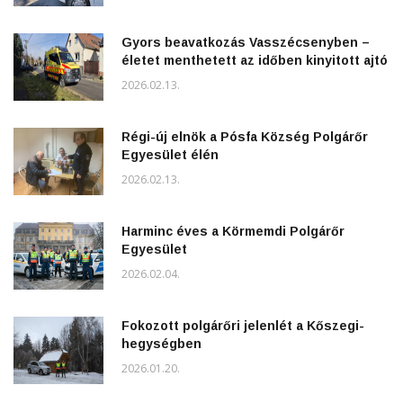
Gyors beavatkozás Vasszécsenyben –
életet menthetett az időben kinyitott ajtó
2026.02.13.
Régi-új elnök a Pósfa Község Polgárőr
Egyesület élén
2026.02.13.
Harminc éves a Körmemdi Polgárőr
Egyesület
2026.02.04.
Fokozott polgárőri jelenlét a Kőszegi-
hegységben
2026.01.20.