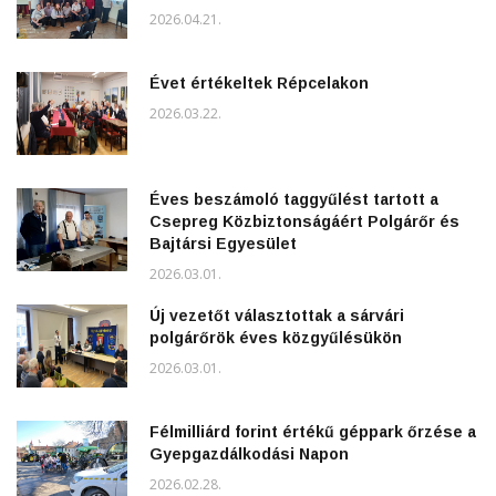
2026.04.21.
Évet értékeltek Répcelakon
2026.03.22.
Éves beszámoló taggyűlést tartott a
Csepreg Közbiztonságáért Polgárőr és
Bajtársi Egyesület
2026.03.01.
Új vezetőt választottak a sárvári
polgárőrök éves közgyűlésükön
2026.03.01.
Félmilliárd forint értékű géppark őrzése a
Gyepgazdálkodási Napon
2026.02.28.