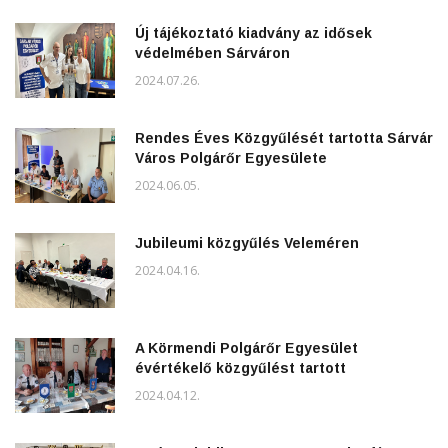
Új tájékoztató kiadvány az idősek
védelmében Sárváron
2024.07.26.
Rendes Éves Közgyűlését tartotta Sárvár
Város Polgárőr Egyesülete
2024.06.05.
Jubileumi közgyűlés Veleméren
2024.04.16.
A Körmendi Polgárőr Egyesület
évértékelő közgyűlést tartott
2024.04.12.