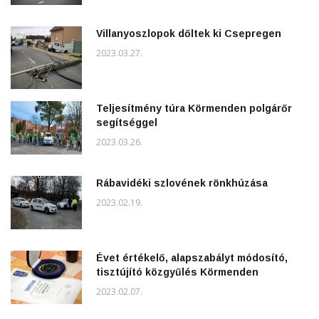
Villanyoszlopok dőltek ki Csepregen
2023.03.27.
Teljesítmény túra Körmenden polgárőr
segítséggel
2023.03.26.
Rábavidéki szlovének rönkhúzása
2023.02.19.
Évet értékelő, alapszabályt módosító,
tisztújító közgyűlés Körmenden
2023.02.07.