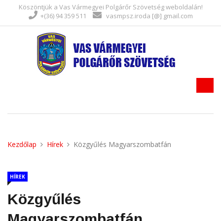
Köszöntjük a Vas Vármegyei Polgárőr Szövetség weboldalán!
+(36) 94 359 511
vasmpsz.iroda [@] gmail.com
Kezdőlap
Hírek
Közgyűlés Magyarszombatfán
HÍREK
Közgyűlés
Magyarszombatfán