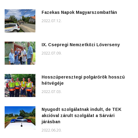
Fazekas Napok Magyarszombatfán
2022.07.12.
IX. Csepregi Nemzetközi Lőverseny
2022.07.09.
Hosszúperesztegi polgárőrök hosszú
hétvégéje
2022.07.03.
Nyugodt szolgálatnak indult, de TEK
akcióval zárult szolgálat a Sárvári
járásban
2022.06.20.