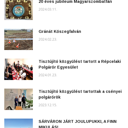
20 éves jubileum Magyarszombatfán
2024.03.11.
Gránát Kőszegfalván
2024.02.23.
Tisztújító közgyűlést tartott a Répcelaki
Polgárőr Egyesület
2024.01.23.
Tisztújító közgyűlést tartottak a csényei
polgárőrök
2023.12.15.
SÁRVÁRON JÁRT JOULUPUKKI, A FINN
MIKULÁS!