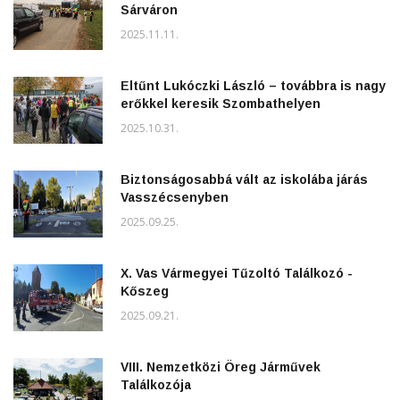
Sárváron
2025.11.11.
Eltűnt Lukóczki László – továbbra is nagy
erőkkel keresik Szombathelyen
2025.10.31.
Biztonságosabbá vált az iskolába járás
Vasszécsenyben
2025.09.25.
X. Vas Vármegyei Tűzoltó Találkozó -
Kőszeg
2025.09.21.
VIII. Nemzetközi Öreg Járművek
Találkozója