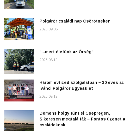
Polgárőr családi nap Csörötneken
2025.09.06.
"...mert életünk az Őrség"
2025.08.13.
Három évtized szolgálatban – 30 éves az
Ivánci Polgárőr Egyesület
2025.08.13.
Demens hölgy tűnt el Csepregen,
Sikeresen megtalálták – Fontos üzenet a
családoknak