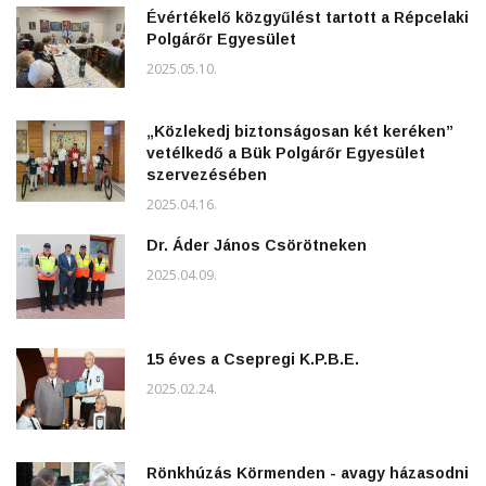
Évértékelő közgyűlést tartott a Répcelaki
Polgárőr Egyesület
2025.05.10.
„Közlekedj biztonságosan két keréken”
vetélkedő a Bük Polgárőr Egyesület
szervezésében
2025.04.16.
Dr. Áder János Csörötneken
2025.04.09.
15 éves a Csepregi K.P.B.E.
2025.02.24.
Rönkhúzás Körmenden - avagy házasodni