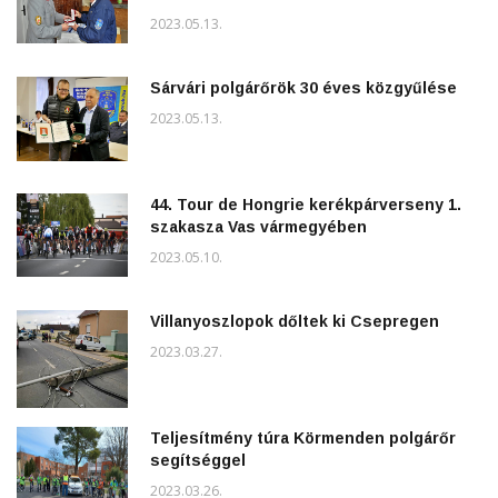
2023.05.13.
Sárvári polgárőrök 30 éves közgyűlése
2023.05.13.
44. Tour de Hongrie kerékpárverseny 1.
szakasza Vas vármegyében
2023.05.10.
Villanyoszlopok dőltek ki Csepregen
2023.03.27.
Teljesítmény túra Körmenden polgárőr
segítséggel
2023.03.26.