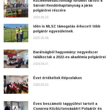
Közlekedésbiztonsági fórumot tartott a
Sárvári Rendőrkapitányság a járás
polgárőrei részére
2026.05.23.
Idén is MLSZ támogatás érkezett több
polgárőr egyesületnek
2025.05.08.
Barátságból hagyomány: negyedszer
találkoztak a 2022-es akadémia polgárőrei
2026.04.21.
Évet értékeltek Répcelakon
2026.03.22.
Éves beszámoló taggyűlést tartott a
Csepreg Közbiztonságáért Polgárőr és