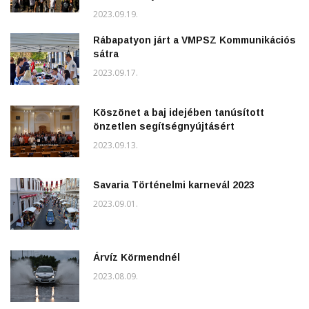
2023.09.19.
Rábapatyon járt a VMPSZ Kommunikációs
sátra
2023.09.17.
Köszönet a baj idejében tanúsított
önzetlen segítségnyújtásért
2023.09.13.
Savaria Történelmi karnevál 2023
2023.09.01.
Árvíz Körmendnél
2023.08.09.