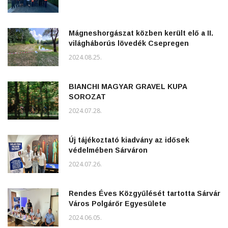
Mágneshorgászat közben került elő a II.
világháborús lövedék Csepregen
2024.08.25.
BIANCHI MAGYAR GRAVEL KUPA
SOROZAT
2024.07.28.
Új tájékoztató kiadvány az idősek
védelmében Sárváron
2024.07.26.
Rendes Éves Közgyűlését tartotta Sárvár
Város Polgárőr Egyesülete
2024.06.05.