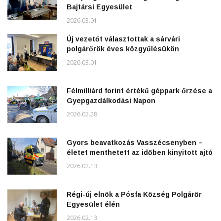
Bajtársi Egyesület
2026.03.01.
Új vezetőt választottak a sárvári
polgárőrök éves közgyűlésükön
2026.03.01.
Félmilliárd forint értékű géppark őrzése a
Gyepgazdálkodási Napon
2026.02.28.
Gyors beavatkozás Vasszécsenyben –
életet menthetett az időben kinyitott ajtó
2026.02.13.
Régi-új elnök a Pósfa Község Polgárőr
Egyesület élén
2026.02.13.