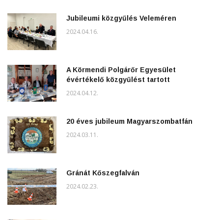
Jubileumi közgyűlés Veleméren
2024.04.16.
A Körmendi Polgárőr Egyesület
évértékelő közgyűlést tartott
2024.04.12.
20 éves jubileum Magyarszombatfán
2024.03.11.
Gránát Kőszegfalván
2024.02.23.