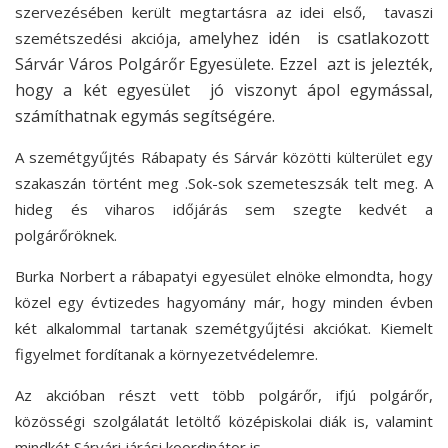
szervezésében került megtartásra az idei első, tavaszi
melyhez idén is csatlakozott
szemétszedési akciója, a
Sárvár Város Polgárőr Egyesülete. Ezzel azt is jelezték,
hogy a két egyesület jó viszonyt ápol egymással,
számíthatnak egymás segítségére.
A szemétgyűjtés Rábapaty és Sárvár közötti külterület egy
szakaszán történt meg .Sok-sok szemeteszsák telt meg. A
hideg és viharos időjárás sem szegte kedvét a
polgárőröknek.
Burka Norbert a rábapatyi egyesület elnöke elmondta, hogy
közel egy évtizedes hagyomány már, hogy minden évben
két alkalommal tartanak szemétgyűjtési akciókat. Kiemelt
figyelmet fordítanak a környezetvédelemre.
Az akcióban részt vett több polgárőr, ifjú polgárőr,
közösségi szolgálatát letöltő középiskolai diák is, valamint
mindkét Sárvári járási koordinátor is.