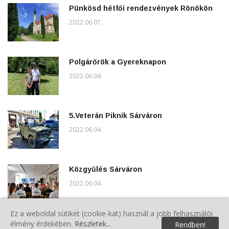
Pünkösd hétfői rendezvények Rönökön
2022.06.07.
Polgárőrök a Gyereknapon
2022.06.04.
5.Veterán Piknik Sárváron
2022.06.04.
Közgyűlés Sárváron
2022.06.04.
Ez a weboldal sütiket (cookie-kat) használ a jobb felhasználói
élmény érdekében.
Részletek...
A VMPSZ Kommunikációs Csoport
Rendben!