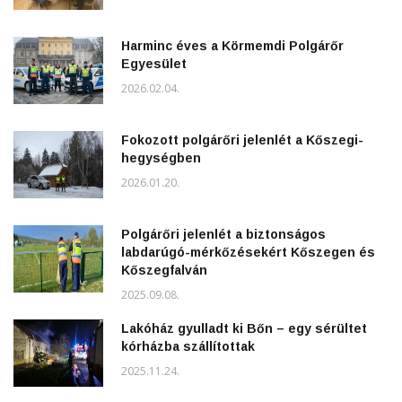
Harminc éves a Körmemdi Polgárőr
Egyesület
2026.02.04.
Fokozott polgárőri jelenlét a Kőszegi-
hegységben
2026.01.20.
Polgárőri jelenlét a biztonságos
labdarúgó-mérkőzésekért Kőszegen és
Kőszegfalván
2025.09.08.
Lakóház gyulladt ki Bőn – egy sérültet
kórházba szállítottak
2025.11.24.