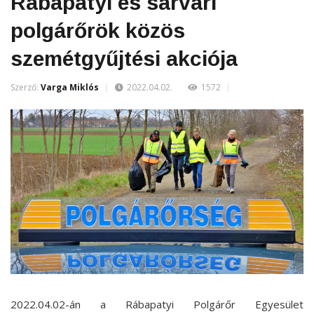
Rábapatyi és sárvári
polgárőrök közös
szemétgyűjtési akciója
Szerző:
Varga Miklós
2022.04.02.
1572
2022.04.02-án a Rábapatyi Polgárőr Egyesület