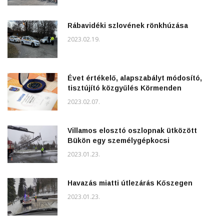
Rábavidéki szlovének rönkhúzása
2023.02.19.
Évet értékelő, alapszabályt módosító,
tisztújító közgyűlés Körmenden
2023.02.07.
Villamos elosztó oszlopnak ütközött
Bükön egy személygépkocsi
2023.01.23.
Havazás miatti útlezárás Kőszegen
2023.01.23.