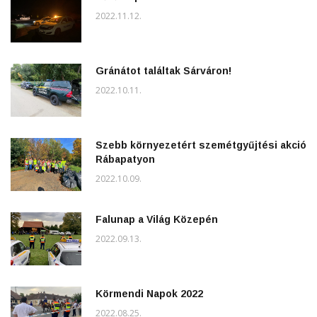
2022.11.12.
Gránátot találtak Sárváron!
2022.10.11.
Szebb környezetért szemétgyűjtési akció
Rábapatyon
2022.10.09.
Falunap a Világ Közepén
2022.09.13.
Körmendi Napok 2022
2022.08.25.