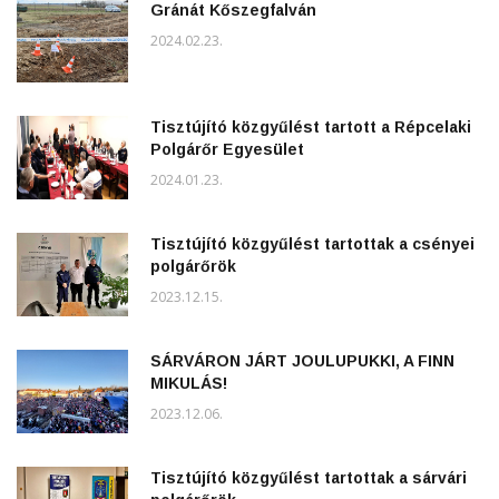
Gránát Kőszegfalván
2024.02.23.
Tisztújító közgyűlést tartott a Répcelaki
Polgárőr Egyesület
2024.01.23.
Tisztújító közgyűlést tartottak a csényei
polgárőrök
2023.12.15.
SÁRVÁRON JÁRT JOULUPUKKI, A FINN
MIKULÁS!
2023.12.06.
Tisztújító közgyűlést tartottak a sárvári