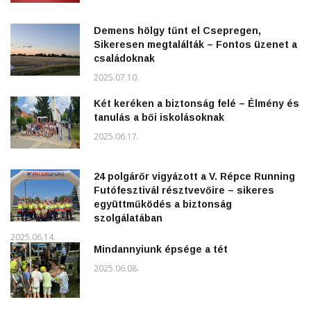
Demens hölgy tűnt el Csepregen,
Sikeresen megtalálták – Fontos üzenet a
családoknak
2025.07.10.
Két keréken a biztonság felé – Élmény és
tanulás a bői iskolásoknak
2025.06.17.
24 polgárőr vigyázott a V. Répce Running
Futófesztivál résztvevőire – sikeres
együttműködés a biztonság
szolgálatában
2025.06.14.
Mindannyiunk épsége a tét
2025.06.08.