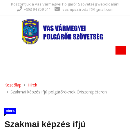
Köszöntjük a Vas Vármegyei Polgárőr Szövetség weboldalán!
+(36) 94 359 511
vasmpsz.iroda [@] gmail.com
Kezdőlap
Hírek
Szakmai képzés ifjú polgárőröknek Őriszentpéteren
HÍREK
Szakmai képzés ifjú