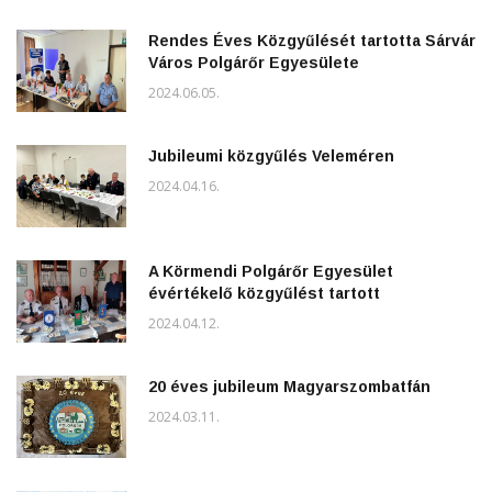
Rendes Éves Közgyűlését tartotta Sárvár
Város Polgárőr Egyesülete
2024.06.05.
Jubileumi közgyűlés Veleméren
2024.04.16.
A Körmendi Polgárőr Egyesület
évértékelő közgyűlést tartott
2024.04.12.
20 éves jubileum Magyarszombatfán
2024.03.11.