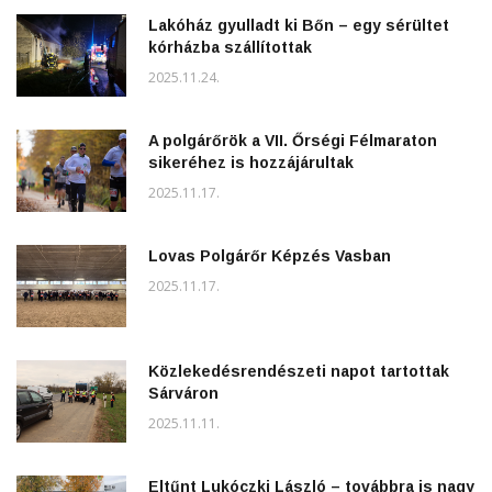
Lakóház gyulladt ki Bőn – egy sérültet
kórházba szállítottak
2025.11.24.
A polgárőrök a VII. Őrségi Félmaraton
sikeréhez is hozzájárultak
2025.11.17.
Lovas Polgárőr Képzés Vasban
2025.11.17.
Közlekedésrendészeti napot tartottak
Sárváron
2025.11.11.
Eltűnt Lukóczki László – továbbra is nagy