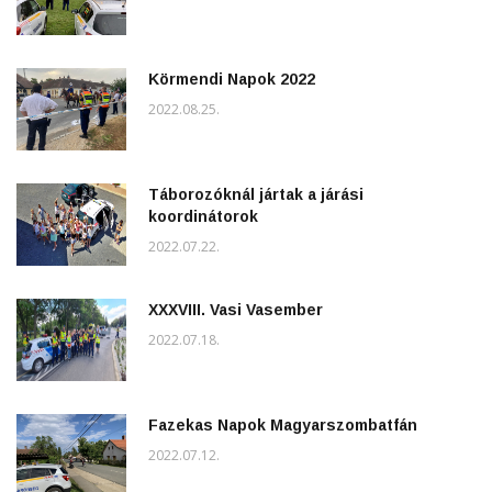
Körmendi Napok 2022
2022.08.25.
Táborozóknál jártak a járási
koordinátorok
2022.07.22.
XXXVIII. Vasi Vasember
2022.07.18.
Fazekas Napok Magyarszombatfán
2022.07.12.