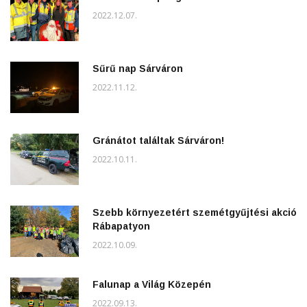
2022.12.07.
Sűrű nap Sárváron
2022.11.12.
Gránátot találtak Sárváron!
2022.10.11.
Szebb környezetért szemétgyűjtési akció
Rábapatyon
2022.10.09.
Falunap a Világ Közepén
2022.09.13.