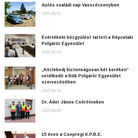
Autós családi nap Vasszécsenyben
2025.06.02.
Évértékelő közgyűlést tartott a Répcelaki
Polgárőr Egyesület
2025.05.10.
„Közlekedj biztonságosan két keréken”
vetélkedő a Bük Polgárőr Egyesület
szervezésében
2025.04.16.
Dr. Áder János Csörötneken
2025.04.09.
15 éves a Csepregi K.P.B.E.