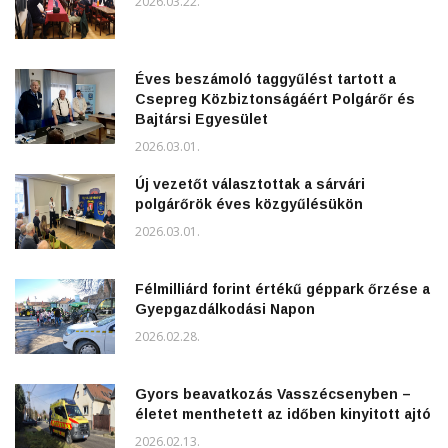
2026.03.22.
Éves beszámoló taggyűlést tartott a
Csepreg Közbiztonságáért Polgárőr és
Bajtársi Egyesület
2026.03.01.
Új vezetőt választottak a sárvári
polgárőrök éves közgyűlésükön
2026.03.01.
Félmilliárd forint értékű géppark őrzése a
Gyepgazdálkodási Napon
2026.02.28.
Gyors beavatkozás Vasszécsenyben –
életet menthetett az időben kinyitott ajtó
2026.02.13.