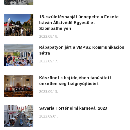
15. születésnapját ünnepelte a Fekete
István Állatvédő Egyesület
Szombathelyen
2023.09.19.
Rábapatyon járt a VMPSZ Kommunikációs
sátra
2023.09.17.
Köszönet a baj idejében tanúsított
önzetlen segítségnyújtásért
2023.09.13.
Savaria Történelmi karnevál 2023
2023.09.01.