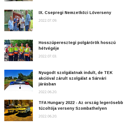
IX. Csepregi Nemzetközi Lőverseny
2022.07.09.
Hosszúperesztegi polgárőrök hosszú
hétvégéje
2022.07.03.
Nyugodt szolgálatnak indult, de TEK
akcióval zárult szolgálat a Sárvári
járásban
2022.06.20.
TFA Hungary 2022 - Az ország legerősebb
tűzoltója verseny Szombathelyen
2022.06.20.