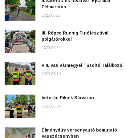
II.VÁRRUN és II.Sárvári Éjszakai
Félmaraton
2023.06.25.
III. Répce Runnig Futófesztivál
polgárőrökkel
2023.06.22.
VIII. Vas Vármegyei Tűzoltó Találkozó
2023.06.10.
Veterán Piknik Sárváron
2023.06.04.
Élménydús versenyautó bemutató
Vasszécsenyben