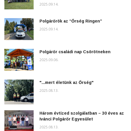
2025.09.14.
Polgárőrök az “Őrség Ringen”
2025.09.14.
Polgárőr családi nap Csörötneken
2025.09.06.
"...mert életünk az Őrség"
2025.08.13.
Három évtized szolgálatban – 30 éves az
Ivánci Polgárőr Egyesület
2025.08.13.