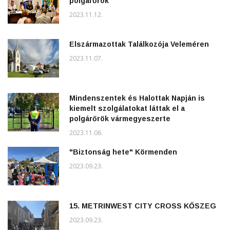
polgárőrök
2023.11.12.
Elszármazottak Találkozója Veleméren
2023.11.07.
Mindenszentek és Halottak Napján is
kiemelt szolgálatokat láttak el a
polgárőrök vármegyeszerte
2023.11.06.
"Biztonság hete" Körmenden
2023.09.23.
15. METRINWEST CITY CROSS KŐSZEG
2023.09.23.