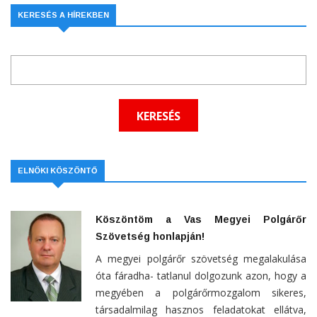
KERESÉS A HÍREKBEN
ELNÖKI KÖSZÖNTŐ
Köszöntöm a Vas Megyei Polgárőr
Szövetség honlapján!
A megyei polgárőr szövetség megalakulása
óta fáradha- tatlanul dolgozunk azon, hogy a
megyében a polgárőrmozgalom sikeres,
társadalmilag hasznos feladatokat ellátva,