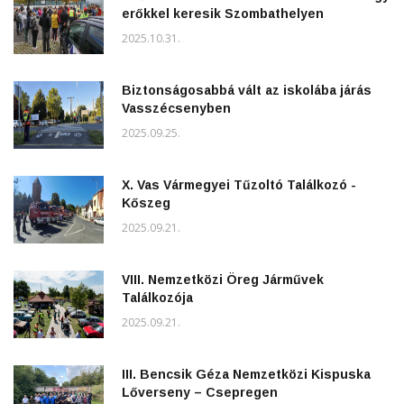
erőkkel keresik Szombathelyen
2025.10.31.
Biztonságosabbá vált az iskolába járás
Vasszécsenyben
2025.09.25.
X. Vas Vármegyei Tűzoltó Találkozó -
Kőszeg
2025.09.21.
VIII. Nemzetközi Öreg Járművek
Találkozója
2025.09.21.
III. Bencsik Géza Nemzetközi Kispuska
Lőverseny – Csepregen