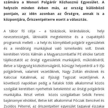
számára a Monori Polgárőr Közhasznú Egyesület. A
helyszín minden évben más, az ország különböző
pontjain, az idén azonban az Őrségre, annak is a
központjára, Őriszentpéterre esett a választás.
A tábor fő célja – a túrázások, kirándulások, helyi
nevezetességek, látnivalók megtekintése és a csapatépítő
programok mellett – a helyi és környékbeli polgárőr egyesületek
és a rendőrség munkájával való ismerkedés volt. Ennek
keretében Vörös Kálmán a Magyarszombatfai PE elnöke tartott
tájékoztatót az őrségi egyesületek munkájáról, működéséről,
illetve a tájegység közbiztonságáról, bűnügyi helyzetéről a 9 ifjú
polgárőrnek, valamint vezetőiknek, Nagy Zoltán elnöknek és
Kalocsai Katalinnak, az Ifjúsági Tagozat vezetőjének. A
következő napokban pedig a fiatalok több alkalommal közös
szolgálat keretében nyerhettek betekintést az őrségi polgárőrök
munkájába. Részt vettek közös szolgálatban Sebők Ferenc
bajánsenyei elnökkel, illetve két alkalommal Póczak Bencével és
Zsoldos Péterrel, az őriszentpéteri egyesület tagjaival éjszakai