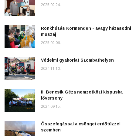
2025.02.24.
Rönkhúzás Körmenden - avagy házasodni
muszáj
2025.02.06.
Védelmi gyakorlat Szombathelyen
2024.11.10.
II. Bencsik Géza nemzetközi kispuska
lőverseny
2024.09.15.
Összefogással a csöngei erdőtűzzel
szemben