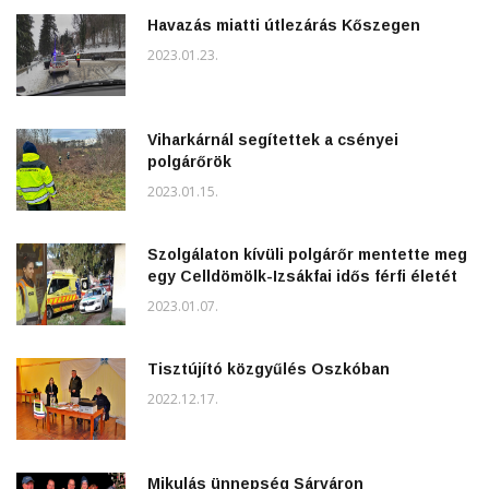
Havazás miatti útlezárás Kőszegen
2023.01.23.
Viharkárnál segítettek a csényei
polgárőrök
2023.01.15.
Szolgálaton kívüli polgárőr mentette meg
egy Celldömölk-Izsákfai idős férfi életét
2023.01.07.
Tisztújító közgyűlés Oszkóban
2022.12.17.
Mikulás ünnepség Sárváron