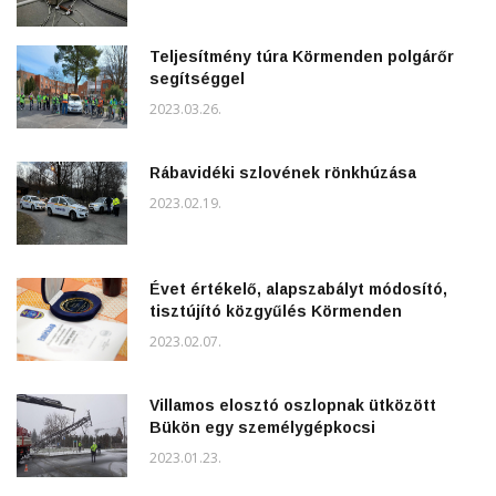
Teljesítmény túra Körmenden polgárőr
segítséggel
2023.03.26.
Rábavidéki szlovének rönkhúzása
2023.02.19.
Évet értékelő, alapszabályt módosító,
tisztújító közgyűlés Körmenden
2023.02.07.
Villamos elosztó oszlopnak ütközött
Bükön egy személygépkocsi
2023.01.23.