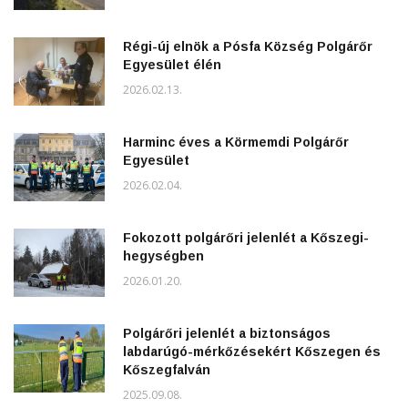
Régi-új elnök a Pósfa Község Polgárőr
Egyesület élén
2026.02.13.
Harminc éves a Körmemdi Polgárőr
Egyesület
2026.02.04.
Fokozott polgárőri jelenlét a Kőszegi-
hegységben
2026.01.20.
Polgárőri jelenlét a biztonságos
labdarúgó-mérkőzésekért Kőszegen és
Kőszegfalván
2025.09.08.