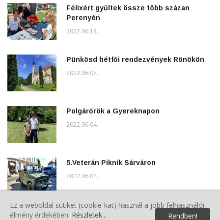
Félixért gyűltek össze több százan
Perenyén
2022.06.13.
Pünkösd hétfői rendezvények Rönökön
2022.06.07.
Polgárőrök a Gyereknapon
2022.06.04.
5.Veterán Piknik Sárváron
2022.06.04.
Ez a weboldal sütiket (cookie-kat) használ a jobb felhasználói
Közgyűlés Sárváron
élmény érdekében.
Részletek...
Rendben!