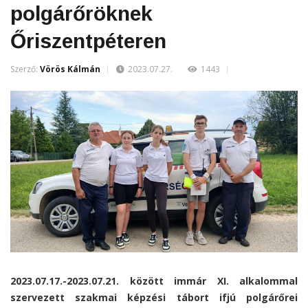
polgárőröknek
Őriszentpéteren
Szerző:
Vörös Kálmán
2023.07.27.
1443
2023.07.17.-2023.07.21. között immár XI. alkalommal
szervezett szakmai képzési tábort ifjú polgárőrei