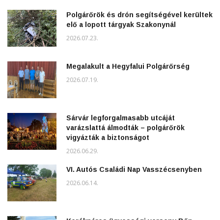
Polgárőrök és drón segítségével kerültek
elő a lopott tárgyak Szakonynál
2026.07.23.
Megalakult a Hegyfalui Polgárőrség
2026.07.19.
Sárvár legforgalmasabb utcáját
varázslattá álmodták – polgárőrök
vigyázták a biztonságot
2026.06.29.
VI. Autós Családi Nap Vasszécsenyben
2026.06.14.