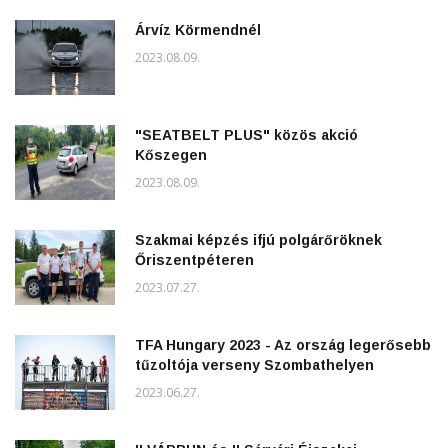
Árvíz Körmendnél
2023.08.09.
"SEATBELT PLUS" közös akció
Kőszegen
2023.08.09.
Szakmai képzés ifjú polgárőröknek
Őriszentpéteren
2023.07.27.
TFA Hungary 2023 - Az ország legerősebb
tűzoltója verseny Szombathelyen
2023.06.27.