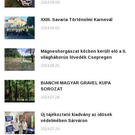
2024.09.09.
XXIII. Savaria Történelmi Karnevál
2024.09.02.
Mágneshorgászat közben került elő a II.
világháborús lövedék Csepregen
2024.08.25.
BIANCHI MAGYAR GRAVEL KUPA
SOROZAT
2024.07.28.
Új tájékoztató kiadvány az idősek
védelmében Sárváron
2024.07.26.