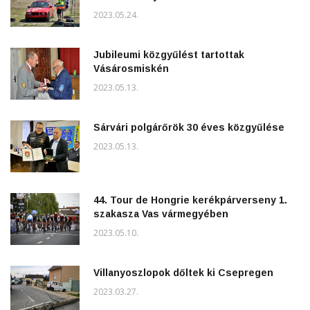
2023.05.24.
Jubileumi közgyűlést tartottak
Vásárosmiskén
2023.05.13.
Sárvári polgárőrök 30 éves közgyűlése
2023.05.13.
44. Tour de Hongrie kerékpárverseny 1.
szakasza Vas vármegyében
2023.05.10.
Villanyoszlopok dőltek ki Csepregen
2023.03.27.