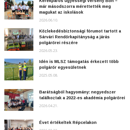
Kerékpáros ügyességi verseny Bőn –
már másodszorra mérettették meg
magukat az iskolások
2026.06.10.
Közlekedésbiztonsági fórumot tartott a
Sárvári Rendőrkapitányság a járás
polgárőrei részére
2026.05.23.
Idén is MLSZ támogatás érkezett több
polgárőr egyesületnek
2025.05.08.
Barátságból hagyomány: negyedszer
találkoztak a 2022-es akadémia polgárőrei
2026.04.21.
Évet értékeltek Répcelakon