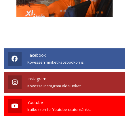
Facebook
Kövessen minket Facebookon is
Instagram
Kövesse Instagram oldalunkat
Youtube
Iratkozzon fel Youtube csatornánkra