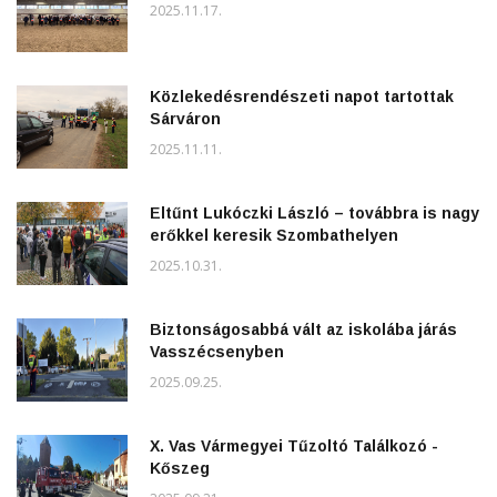
2025.11.17.
Közlekedésrendészeti napot tartottak
Sárváron
2025.11.11.
Eltűnt Lukóczki László – továbbra is nagy
erőkkel keresik Szombathelyen
2025.10.31.
Biztonságosabbá vált az iskolába járás
Vasszécsenyben
2025.09.25.
X. Vas Vármegyei Tűzoltó Találkozó -
Kőszeg