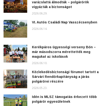
varázslattá álmodták – polgárőrök
vigyázták a biztonságot
2026.06.29.
VI. Autós Családi Nap Vasszécsenyben
2026.06.14.
Kerékpáros ügyességi verseny Bőn –
már másodszorra mérettették meg
magukat az iskolások
2026.06.10.
Közlekedésbiztonsági fórumot tartott a
Sárvári Rendőrkapitányság a járás
polgárőrei részére
2026.05.23.
Idén is MLSZ támogatás érkezett több
polgárőr egyesületnek