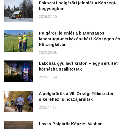
Fokozott polgárőri jelenlét a Kőszegi-
hegységben
2026.01.20.
Polgárőri jelenlét a biztonságos
labdarúgó-mérkőzésekért Kőszegen és
Kőszegfalván
2025.09.08.
Lakóház gyulladt ki Bőn – egy sérültet
kórházba szállítottak
2025.11.24.
A polgárőrök a VII. Őrségi Félmaraton
sikeréhez is hozzájárultak
2025.11.17.
Lovas Polgárőr Képzés Vasban