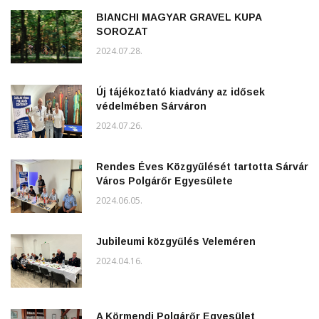
BIANCHI MAGYAR GRAVEL KUPA
SOROZAT
2024.07.28.
Új tájékoztató kiadvány az idősek
védelmében Sárváron
2024.07.26.
Rendes Éves Közgyűlését tartotta Sárvár
Város Polgárőr Egyesülete
2024.06.05.
Jubileumi közgyűlés Veleméren
2024.04.16.
A Körmendi Polgárőr Egyesület