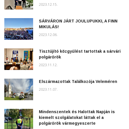
2023.12.15.
SÁRVÁRON JÁRT JOULUPUKKI, A FINN
MIKULÁS!
2023.12.06.
Tisztújító közgyűlést tartottak a sárvári
polgárőrök
2023.11.12.
Elszármazottak Találkozója Veleméren
2023.11.07.
Mindenszentek és Halottak Napján is
kiemelt szolgálatokat láttak el a
polgárőrök vármegyeszerte