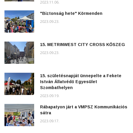
2023.11.06.
"Biztonság hete" Körmenden
2023.09.23.
15. METRINWEST CITY CROSS KŐSZEG
2023.09.23.
15. születésnapját ünnepelte a Fekete
István Állatvédő Egyesület
Szombathelyen
2023.09.19.
Rábapatyon járt a VMPSZ Kommunikációs
sátra
2023.09.17.