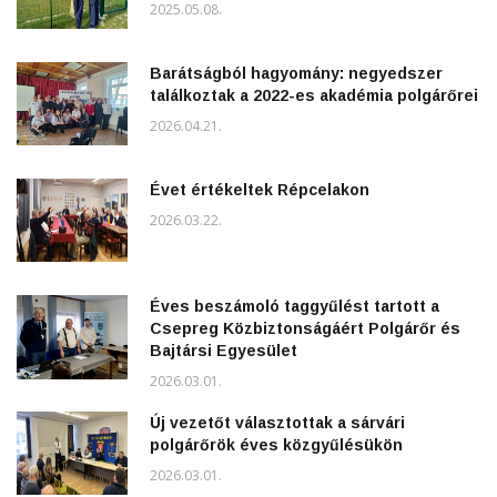
2025.05.08.
Barátságból hagyomány: negyedszer
találkoztak a 2022-es akadémia polgárőrei
2026.04.21.
Évet értékeltek Répcelakon
2026.03.22.
Éves beszámoló taggyűlést tartott a
Csepreg Közbiztonságáért Polgárőr és
Bajtársi Egyesület
2026.03.01.
Új vezetőt választottak a sárvári
polgárőrök éves közgyűlésükön
2026.03.01.