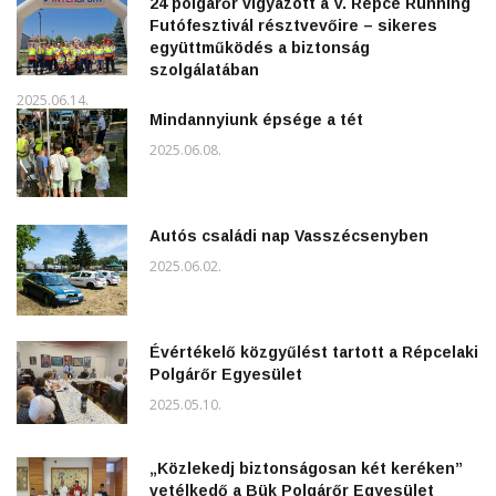
24 polgárőr vigyázott a V. Répce Running
Futófesztivál résztvevőire – sikeres
együttműködés a biztonság
szolgálatában
2025.06.14.
Mindannyiunk épsége a tét
2025.06.08.
Autós családi nap Vasszécsenyben
2025.06.02.
Évértékelő közgyűlést tartott a Répcelaki
Polgárőr Egyesület
2025.05.10.
„Közlekedj biztonságosan két keréken”
vetélkedő a Bük Polgárőr Egyesület