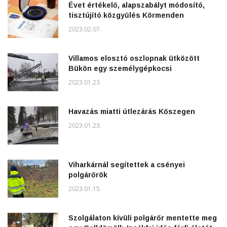
Évet értékelő, alapszabályt módosító,
tisztújító közgyűlés Körmenden
2023.02.07.
Villamos elosztó oszlopnak ütközött
Bükön egy személygépkocsi
2023.01.23.
Havazás miatti útlezárás Kőszegen
2023.01.23.
Viharkárnál segítettek a csényei
polgárőrök
2023.01.15.
Szolgálaton kívüli polgárőr mentette meg