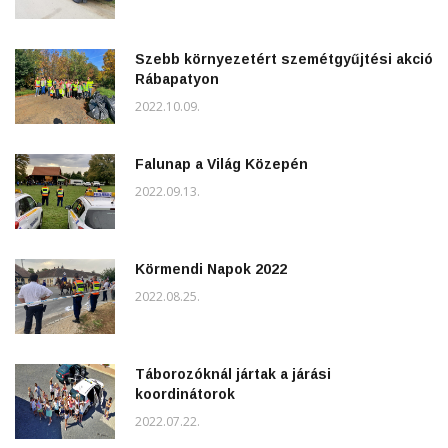
Szebb környezetért szemétgyűjtési akció
Rábapatyon
2022.10.09.
Falunap a Világ Közepén
2022.09.13.
Körmendi Napok 2022
2022.08.25.
Táborozóknál jártak a járási
koordinátorok
2022.07.22.