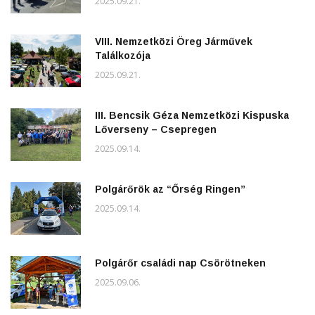
2025.09.21.
VIII. Nemzetközi Öreg Járművek
Találkozója
2025.09.21.
III. Bencsik Géza Nemzetközi Kispuska
Lőverseny – Csepregen
2025.09.14.
Polgárőrök az “Őrség Ringen”
2025.09.14.
Polgárőr családi nap Csörötneken
2025.09.06.