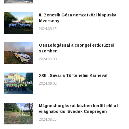
II. Bencsik Géza nemzetközi kispuska
lőverseny
2024.09.15.
Összefogással a csöngei erdőtűzzel
szemben
2024.09.09.
XXIII. Savaria Történelmi Karnevál
2024.09.02.
Mágneshorgászat közben került elő a II.
világháborús lövedék Csepregen
2024.08.25.