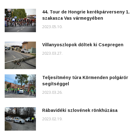
44. Tour de Hongrie kerékpárverseny 1.
szakasza Vas vármegyében
2023.05.10.
Villanyoszlopok dőltek ki Csepregen
2023.03.27.
Teljesítmény túra Körmenden polgárőr
segítséggel
2023.03.26.
Rábavidéki szlovének rönkhúzása
2023.02.19.