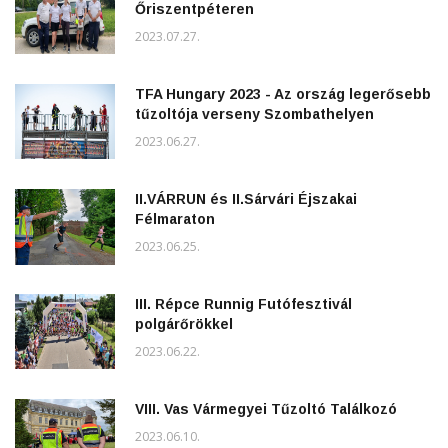
Őriszentpéteren
2023.07.27.
TFA Hungary 2023 - Az ország legerősebb
tűzoltója verseny Szombathelyen
2023.06.27.
II.VÁRRUN és II.Sárvári Éjszakai
Félmaraton
2023.06.25.
III. Répce Runnig Futófesztivál
polgárőrökkel
2023.06.22.
VIII. Vas Vármegyei Tűzoltó Találkozó
2023.06.10.