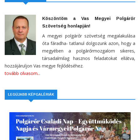
Köszöntöm a Vas Megyei Polgárőr
Szövetség honlapján!
A megyei polgárőr szövetség megalakulása
óta fáradha- tatlanul dolgozunk azon, hogy a
megyében a polgárőrmozgalom sikeres,
társadalmilag hasznos feladatokat ellátva,
hozzájáruljon Vas megye fejlődéséhez.
tovább olvasom...
LEGÚJABB KÉPGALÉRIÁK