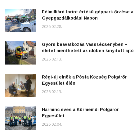
Félmilliárd forint értékű géppark őrzése a
Gyepgazdálkodási Napon
2026.02.28.
Gyors beavatkozás Vasszécsenyben –
életet menthetett az időben kinyitott ajtó
2026.02.13.
Régi-új elnök a Pósfa Község Polgárőr
Egyesület élén
2026.02.13.
Harminc éves a Körmemdi Polgárőr
Egyesület
2026.02.04.