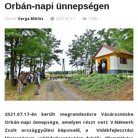
Orbán-napi ünnepségen
Szerző:
Varga Miklós
2021.07.17.
1788
2021.07.17-én került megrendezésre Vásárosmiske
Orbán-napi ünnepsége,
amelyen részt vett V.Németh
Zsolt országgyűlési képviselő, a Vidékfejlesztési