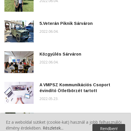
2022.06.04.
5.Veterán Piknik Sárváron
2022.06.04.
Közgyűlés Sárváron
2022.06.04.
A VMPSZ Kommunikációs Csoport
évindító Ötletbörzét tartott
2022.05.23.
Répcelaki Polgárőr Egyesület Tisztújító
Közgyűlése
Ez a weboldal sütiket (cookie-kat) használ a jobb felhasználói
élmény érdekében.
Részletek...
Rendben!
2022.05.22.