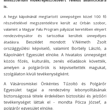
Minisztérium vidékfejlesztéséért felelős államtitkára
is.
A hegyi kápolnánál megtartott ünnepségen közel 100 fő
részvételével megszentelésre került az Orbán szobor,
valamint a Magyar Falu Program pályázat keretében elnyert
rendezvénysátor és tartozékai kerültek ünnepélyes
Beszédet mondott V.Németh Zsolt
átadásra.
országgyűlési képviselő, valamint Borbély László, a
Kápolnáért Egyesület elnöke.
A hivatalos ünnepséget
közös főzés, kulturális, zenés előadások követték,
amelyen a polgárőrök is képviseltették magukat,
szolgálaton kívüli tevékenységként.
A Vásárosmiskei Önkéntes Tűzoltó és Polgárőr
Egyesület tagjai a rendezvény lebonyolításának
biztonságossá tétele érdekében biztosítási és jelzőőri
tevékenységet láttak el - mondta Pócza József, a
polgárőr egyesület elnöke.