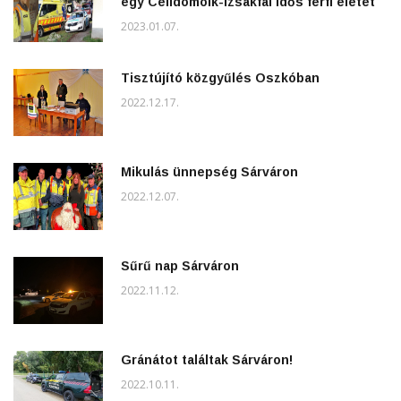
egy Celldömölk-Izsákfai idős férfi életét
2023.01.07.
Tisztújító közgyűlés Oszkóban
2022.12.17.
Mikulás ünnepség Sárváron
2022.12.07.
Sűrű nap Sárváron
2022.11.12.
Gránátot találtak Sárváron!
2022.10.11.