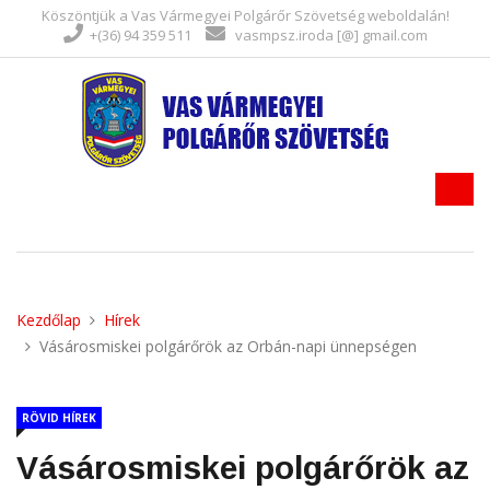
Köszöntjük a Vas Vármegyei Polgárőr Szövetség weboldalán!
+(36) 94 359 511
vasmpsz.iroda [@] gmail.com
Kezdőlap
Hírek
Vásárosmiskei polgárőrök az Orbán-napi ünnepségen
RÖVID HÍREK
Vásárosmiskei polgárőrök az