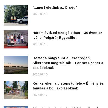
"...mert életünk az Őrség"
2025.08.13.
Három évtized szolgálatban – 30 éves az
Ivánci Polgárőr Egyesület
2025.08.13.
Demens hölgy tűnt el Csepregen,
Sikeresen megtalálták – Fontos üzenet a
családoknak
2025.07.10.
Két keréken a biztonság felé – Élmény és
tanulás a bői iskolásoknak
2025.06.17.