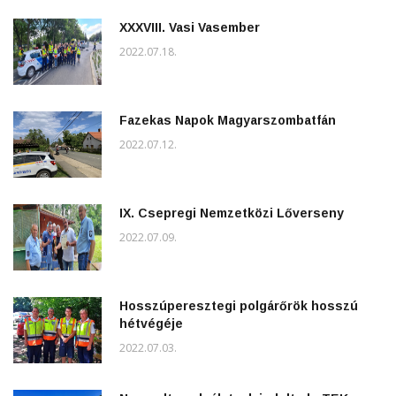
XXXVIII. Vasi Vasember
2022.07.18.
Fazekas Napok Magyarszombatfán
2022.07.12.
IX. Csepregi Nemzetközi Lőverseny
2022.07.09.
Hosszúperesztegi polgárőrök hosszú
hétvégéje
2022.07.03.