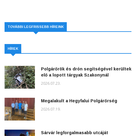
TOVÁBBI LEGFRISSEBB HÍREINK
HÍREK
Polgárőrök és drón segítségével kerültek
elő a lopott tárgyak Szakonynál
2026.07.23.
Megalakult a Hegyfalui Polgárőrség
2026.07.19.
Sárvár legforgalmasabb utcáját