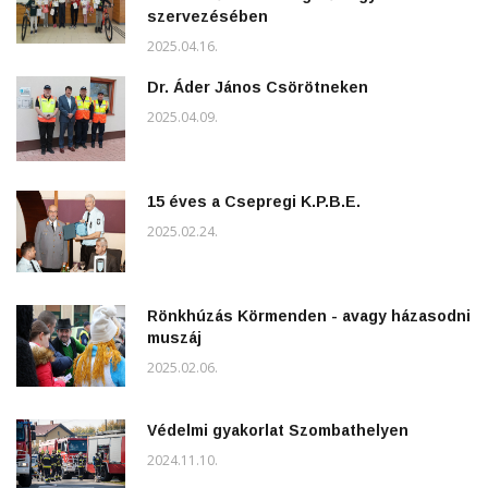
szervezésében
2025.04.16.
Dr. Áder János Csörötneken
2025.04.09.
15 éves a Csepregi K.P.B.E.
2025.02.24.
Rönkhúzás Körmenden - avagy házasodni
muszáj
2025.02.06.
Védelmi gyakorlat Szombathelyen
2024.11.10.