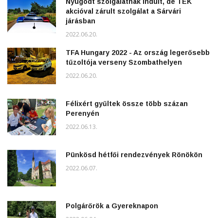
Nyugodt szolgálatnak indult, de TEK
akcióval zárult szolgálat a Sárvári
járásban
2022.06.20.
TFA Hungary 2022 - Az ország legerősebb
tűzoltója verseny Szombathelyen
2022.06.20.
Félixért gyűltek össze több százan
Perenyén
2022.06.13.
Pünkösd hétfői rendezvények Rönökön
2022.06.07.
Polgárőrök a Gyereknapon