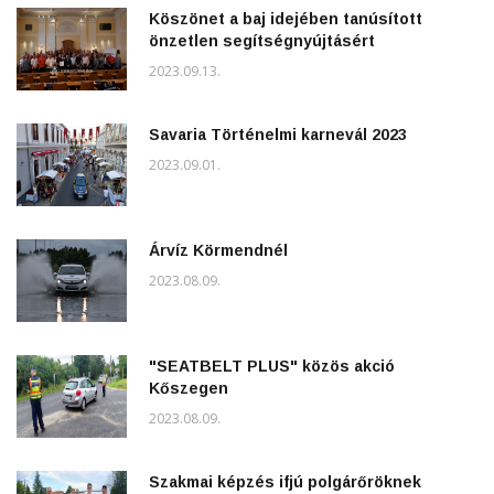
Köszönet a baj idejében tanúsított
önzetlen segítségnyújtásért
2023.09.13.
Savaria Történelmi karnevál 2023
2023.09.01.
Árvíz Körmendnél
2023.08.09.
"SEATBELT PLUS" közös akció
Kőszegen
2023.08.09.
Szakmai képzés ifjú polgárőröknek