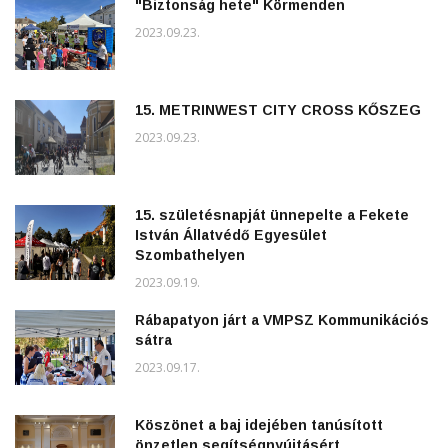
"Biztonság hete" Körmenden
2023.09.23.
15. METRINWEST CITY CROSS KŐSZEG
2023.09.23.
15. születésnapját ünnepelte a Fekete
István Állatvédő Egyesület
Szombathelyen
2023.09.19.
Rábapatyon járt a VMPSZ Kommunikációs
sátra
2023.09.17.
Köszönet a baj idejében tanúsított
önzetlen segítségnyújtásért