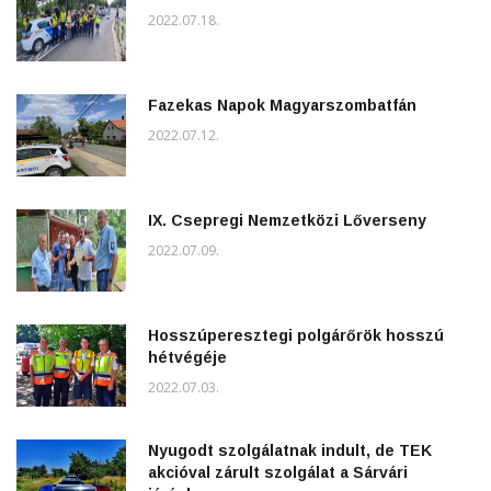
2022.07.18.
Fazekas Napok Magyarszombatfán
2022.07.12.
IX. Csepregi Nemzetközi Lőverseny
2022.07.09.
Hosszúperesztegi polgárőrök hosszú
hétvégéje
2022.07.03.
Nyugodt szolgálatnak indult, de TEK
akcióval zárult szolgálat a Sárvári