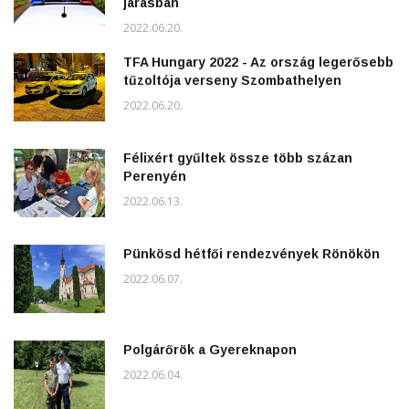
járásban
2022.06.20.
TFA Hungary 2022 - Az ország legerősebb
tűzoltója verseny Szombathelyen
2022.06.20.
Félixért gyűltek össze több százan
Perenyén
2022.06.13.
Pünkösd hétfői rendezvények Rönökön
2022.06.07.
Polgárőrök a Gyereknapon
2022.06.04.