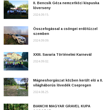
II. Bencsik Géza nemzetközi kispuska
lőverseny
2024.09.15.
Összefogással a csöngei erdőtűzzel
szemben
2024.09.09.
XXIII. Savaria Történelmi Karnevál
2024.09.02.
Mágneshorgászat közben került elő a II.
világháborús lövedék Csepregen
2024.08.25.
BIANCHI MAGYAR GRAVEL KUPA