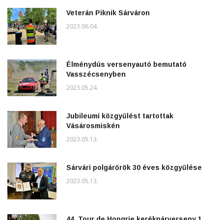
Veterán Piknik Sárváron
2023.06.04.
Élménydús versenyautó bemutató
Vasszécsenyben
2023.05.24.
Jubileumi közgyűlést tartottak
Vásárosmiskén
2023.05.13.
Sárvári polgárőrök 30 éves közgyűlése
2023.05.13.
44. Tour de Hongrie kerékpárverseny 1.