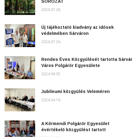
SOROZAT
2024.07.28.
Új tájékoztató kiadvány az idősek
védelmében Sárváron
2024.07.26.
Rendes Éves Közgyűlését tartotta Sárvár
Város Polgárőr Egyesülete
2024.06.05.
Jubileumi közgyűlés Veleméren
2024.04.16.
A Körmendi Polgárőr Egyesület
évértékelő közgyűlést tartott