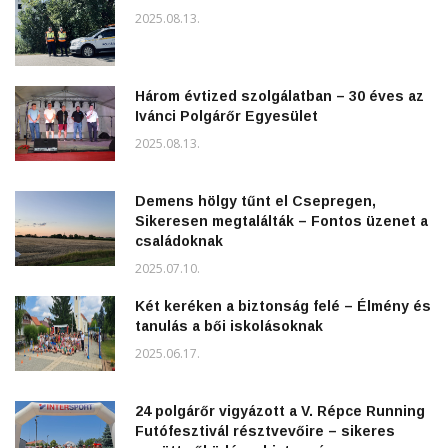
2025.08.13.
Három évtized szolgálatban – 30 éves az
Ivánci Polgárőr Egyesület
2025.08.13.
Demens hölgy tűnt el Csepregen,
Sikeresen megtalálták – Fontos üzenet a
családoknak
2025.07.10.
Két keréken a biztonság felé – Élmény és
tanulás a bői iskolásoknak
2025.06.17.
24 polgárőr vigyázott a V. Répce Running
Futófesztivál résztvevőire – sikeres