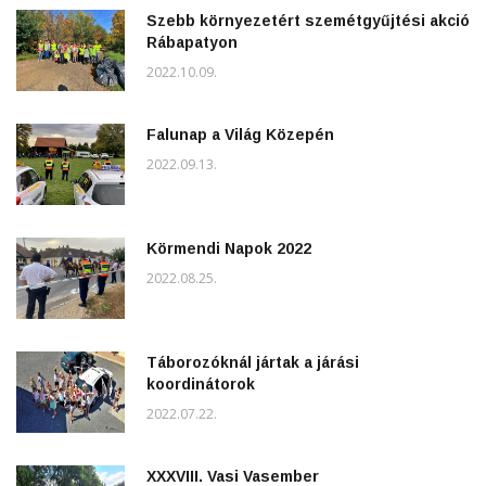
Szebb környezetért szemétgyűjtési akció
Rábapatyon
2022.10.09.
Falunap a Világ Közepén
2022.09.13.
Körmendi Napok 2022
2022.08.25.
Táborozóknál jártak a járási
koordinátorok
2022.07.22.
XXXVIII. Vasi Vasember