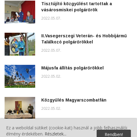
Tisztújító közgyűlést tartottak a
vásárosmiskei polgárőrök
2022.05.07.
II.Vasegerszegi Veterán- és Hobbijármű
Találkozó polgárőrökkel
2022.05.07.
Májusfa állítás polgárőrökkel
2022.05.02.
Közgyűlés Magyarszombatfán
2022.05.02.
Ez a weboldal sütiket (cookie-kat) használ a jobb felhasználói
Vasi polgárőrök a XVI. Ultrabalatonon
élmény érdekében.
Részletek...
Rendben!