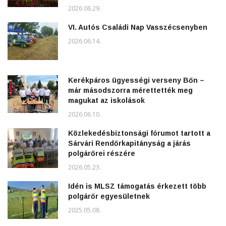
2026.06.29.
VI. Autós Családi Nap Vasszécsenyben
2026.06.14.
Kerékpáros ügyességi verseny Bőn –
már másodszorra mérettették meg
magukat az iskolások
2026.06.10.
Közlekedésbiztonsági fórumot tartott a
Sárvári Rendőrkapitányság a járás
polgárőrei részére
2026.05.23.
Idén is MLSZ támogatás érkezett több
polgárőr egyesületnek
2025.05.08.