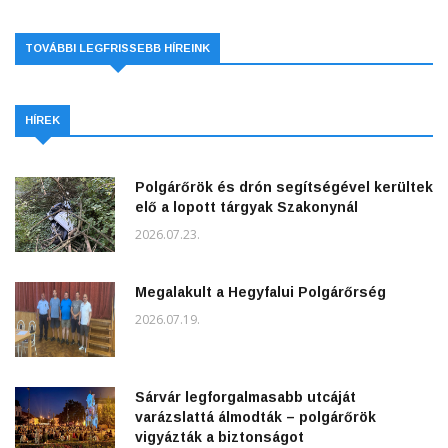
TOVÁBBI LEGFRISSEBB HÍREINK
HÍREK
Polgárőrök és drón segítségével kerültek
elő a lopott tárgyak Szakonynál
2026.07.23.
Megalakult a Hegyfalui Polgárőrség
2026.07.19.
Sárvár legforgalmasabb utcáját
varázslattá álmodták – polgárőrök
vigyázták a biztonságot