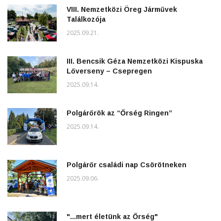
VIII. Nemzetközi Öreg Járművek
Találkozója
2025.09.21.
III. Bencsik Géza Nemzetközi Kispuska
Lőverseny – Csepregen
2025.09.14.
Polgárőrök az “Őrség Ringen”
2025.09.14.
Polgárőr családi nap Csörötneken
2025.09.06.
"...mert életünk az Őrség"