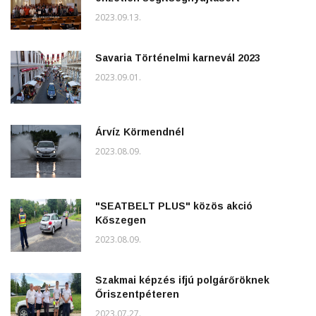
2023.09.13.
Savaria Történelmi karnevál 2023
2023.09.01.
Árvíz Körmendnél
2023.08.09.
"SEATBELT PLUS" közös akció
Kőszegen
2023.08.09.
Szakmai képzés ifjú polgárőröknek
Őriszentpéteren
2023.07.27.