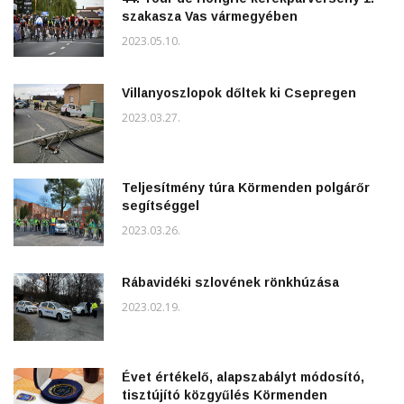
szakasza Vas vármegyében
2023.05.10.
Villanyoszlopok dőltek ki Csepregen
2023.03.27.
Teljesítmény túra Körmenden polgárőr
segítséggel
2023.03.26.
Rábavidéki szlovének rönkhúzása
2023.02.19.
Évet értékelő, alapszabályt módosító,
tisztújító közgyűlés Körmenden