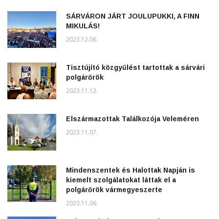
SÁRVÁRON JÁRT JOULUPUKKI, A FINN
MIKULÁS!
2023.12.06.
Tisztújító közgyűlést tartottak a sárvári
polgárőrök
2023.11.12.
Elszármazottak Találkozója Veleméren
2023.11.07.
Mindenszentek és Halottak Napján is
kiemelt szolgálatokat láttak el a
polgárőrök vármegyeszerte
2023.11.06.