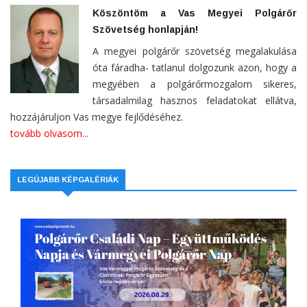
Köszöntöm a Vas Megyei Polgárőr
Szövetség honlapján!
A megyei polgárőr szövetség megalakulása
óta fáradha- tatlanul dolgozunk azon, hogy a
megyében a polgárőrmozgalom sikeres,
társadalmilag hasznos feladatokat ellátva,
hozzájáruljon Vas megye fejlődéséhez.
tovább olvasom...
LEGÚJABB KÉPGALÉRIÁK