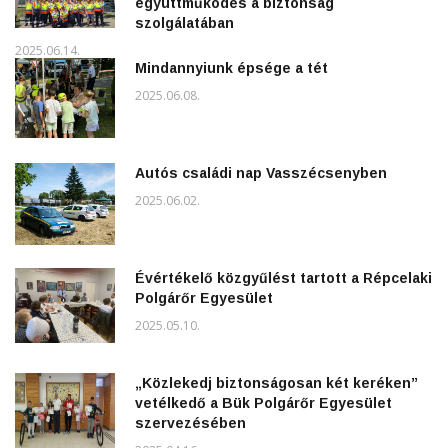
együttműködés a biztonság
szolgálatában
2025.06.14.
Mindannyiunk épsége a tét
2025.06.08.
Autós családi nap Vasszécsenyben
2025.06.02.
Évértékelő közgyűlést tartott a Répcelaki
Polgárőr Egyesület
2025.05.10.
„Közlekedj biztonságosan két keréken”
vetélkedő a Bük Polgárőr Egyesület
szervezésében