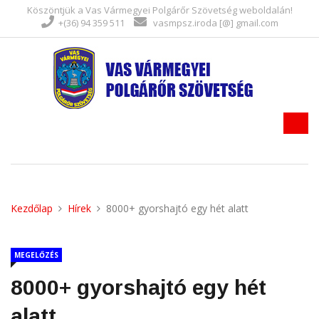
Köszöntjük a Vas Vármegyei Polgárőr Szövetség weboldalán!
+(36) 94 359 511
vasmpsz.iroda [@] gmail.com
Kezdőlap
Hírek
8000+ gyorshajtó egy hét alatt
MEGELŐZÉS
8000+ gyorshajtó egy hét
alatt