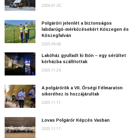
2026.01.20.
Polgárőri jelenlét a biztonságos
labdarúgó-mérkőzésekért Kőszegen és
Kőszegfalván
2025.09.08.
Lakóház gyulladt ki Bőn – egy sérültet
kórházba szállítottak
2025.11.24.
A polgárőrök a VII. Őrségi Félmaraton
sikeréhez is hozzájárultak
2025.11.17.
Lovas Polgárőr Képzés Vasban
2025.11.17.