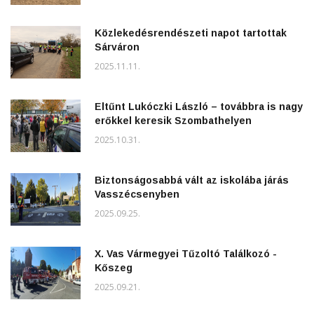
Közlekedésrendészeti napot tartottak
Sárváron
2025.11.11.
Eltűnt Lukóczki László – továbbra is nagy
erőkkel keresik Szombathelyen
2025.10.31.
Biztonságosabbá vált az iskolába járás
Vasszécsenyben
2025.09.25.
X. Vas Vármegyei Tűzoltó Találkozó -
Kőszeg
2025.09.21.