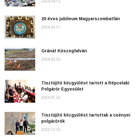
2024.04.12.
20 éves jubileum Magyarszombatfán
2024.03.11.
Gránát Kőszegfalván
2024.02.23.
Tisztújító közgyűlést tartott a Répcelaki
Polgárőr Egyesület
2024.01.23.
Tisztújító közgyűlést tartottak a csényei
polgárőrök
2023.12.15.