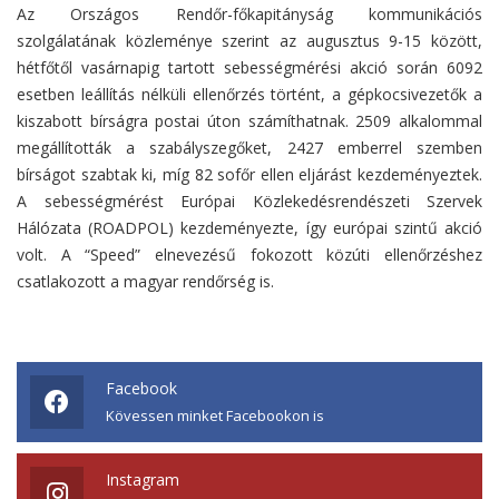
Az Országos Rendőr-főkapitányság kommunikációs
szolgálatának közleménye szerint az augusztus 9-15 között,
hétfőtől vasárnapig tartott sebességmérési akció során 6092
esetben leállítás nélküli ellenőrzés történt, a gépkocsivezetők a
kiszabott bírságra postai úton számíthatnak. 2509 alkalommal
megállították a szabályszegőket, 2427 emberrel szemben
bírságot szabtak ki, míg 82 sofőr ellen eljárást kezdeményeztek.
A sebességmérést Európai Közlekedésrendészeti Szervek
Hálózata (ROADPOL) kezdeményezte, így európai szintű akció
volt. A “Speed” elnevezésű fokozott közúti ellenőrzéshez
csatlakozott a magyar rendőrség is.
Facebook
Kövessen minket Facebookon is
Instagram