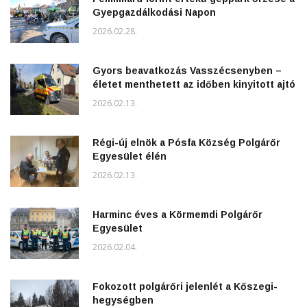
Gyepgazdálkodási Napon
2026.02.28.
Gyors beavatkozás Vasszécsenyben –
életet menthetett az időben kinyitott ajtó
2026.02.13.
Régi-új elnök a Pósfa Község Polgárőr
Egyesület élén
2026.02.13.
Harminc éves a Körmemdi Polgárőr
Egyesület
2026.02.04.
Fokozott polgárőri jelenlét a Kőszegi-
hegységben