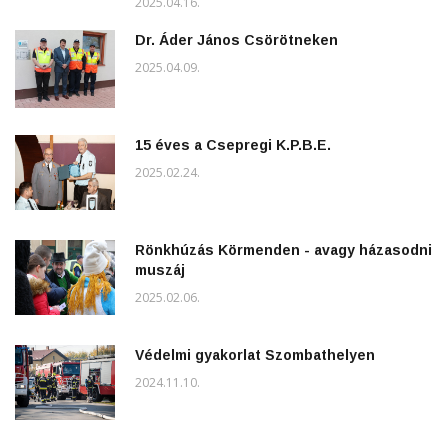
2025.04.16.
Dr. Áder János Csörötneken
2025.04.09.
15 éves a Csepregi K.P.B.E.
2025.02.24.
Rönkhúzás Körmenden - avagy házasodni
muszáj
2025.02.06.
Védelmi gyakorlat Szombathelyen
2024.11.10.