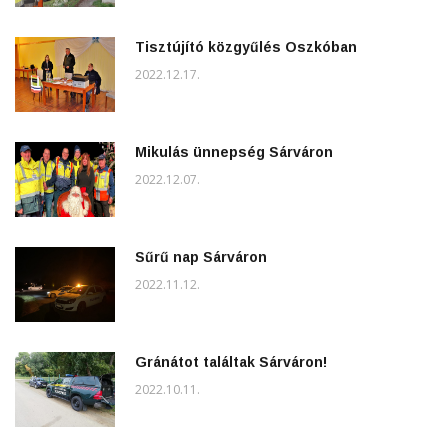
Tisztújító közgyűlés Oszkóban
2022.12.17.
Mikulás ünnepség Sárváron
2022.12.07.
Sűrű nap Sárváron
2022.11.12.
Gránátot találtak Sárváron!
2022.10.11.