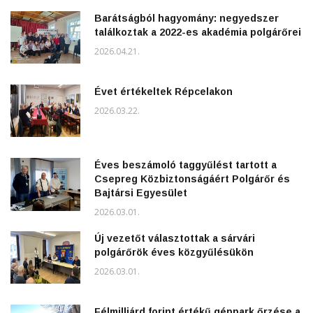
Barátságból hagyomány: negyedszer
találkoztak a 2022-es akadémia polgárőrei
2026.04.21.
Évet értékeltek Répcelakon
2026.03.22.
Éves beszámoló taggyűlést tartott a
Csepreg Közbiztonságáért Polgárőr és
Bajtársi Egyesület
2026.03.01.
Új vezetőt választottak a sárvári
polgárőrök éves közgyűlésükön
2026.03.01.
Félmilliárd forint értékű géppark őrzése a