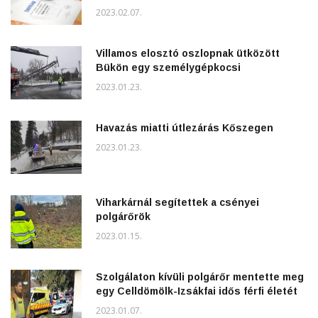
2023.02.07.
Villamos elosztó oszlopnak ütközött
Bükön egy személygépkocsi
2023.01.23.
Havazás miatti útlezárás Kőszegen
2023.01.23.
Viharkárnál segítettek a csényei
polgárőrök
2023.01.15.
Szolgálaton kívüli polgárőr mentette meg
egy Celldömölk-Izsákfai idős férfi életét
2023.01.07.