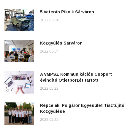
5.Veterán Piknik Sárváron
2022.06.04.
Közgyűlés Sárváron
2022.06.04.
A VMPSZ Kommunikációs Csoport
évindító Ötletbörzét tartott
2022.05.23.
Répcelaki Polgárőr Egyesület Tisztújító
Közgyűlése
2022.05.22.