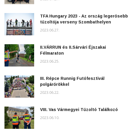
TFA Hungary 2023 - Az ország legerősebb
tűzoltója verseny Szombathelyen
2023.06.27.
II.VÁRRUN és II.Sárvári Éjszakai
Félmaraton
2023.06.25.
III. Répce Runnig Futófesztivál
polgárőrökkel
2023.06.22.
VIII. Vas Vármegyei Tűzoltó Találkozó
2023.06.10.