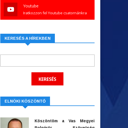
Youtube
Iratkozzon fel Youtube csatornánkra
KERESÉS A HÍREKBEN
ELNÖKI KÖSZÖNTŐ
Köszöntöm a Vas Megyei
Polgárőr Szövetség