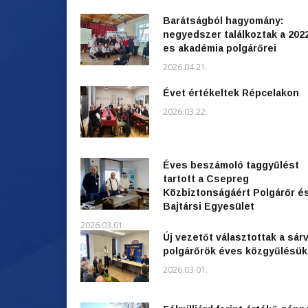
Barátságból hagyomány:
negyedszer találkoztak a 202
es akadémia polgárőrei
2026.04.21.
Évet értékeltek Répcelakon
2026.03.22.
Éves beszámoló taggyűlést
tartott a Csepreg
Közbiztonságáért Polgárőr é
Bajtársi Egyesület
2026.03.01.
Új vezetőt választottak a sárv
polgárőrök éves közgyűlésü
2026.03.01.