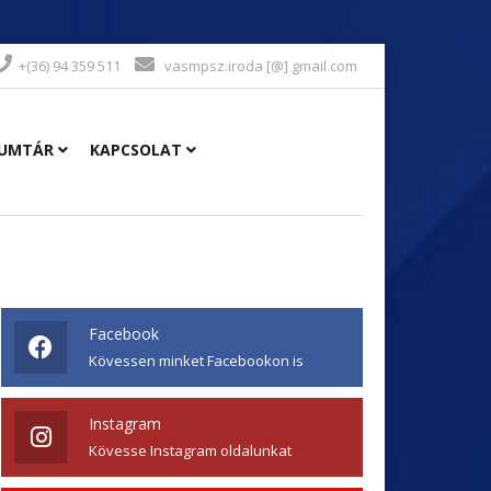
+(36) 94 359 511
vasmpsz.iroda [@] gmail.com
UMTÁR
KAPCSOLAT
Facebook
Kövessen minket Facebookon is
Instagram
Kövesse Instagram oldalunkat