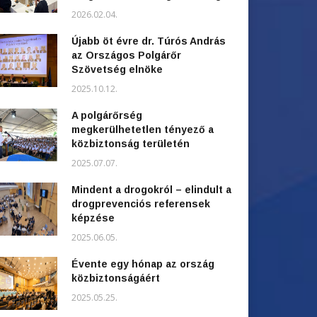
2026.02.04.
Újabb öt évre dr. Túrós András
az Országos Polgárőr
Szövetség elnöke
2025.10.12.
A polgárőrség
megkerülhetetlen tényező a
közbiztonság területén
2025.07.07.
Mindent a drogokról – elindult a
drogprevenciós referensek
képzése
2025.06.05.
Évente egy hónap az ország
közbiztonságáért
2025.05.25.