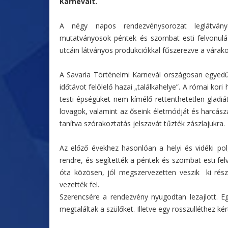
Karnevált.
A négy napos rendezvénysorozat leglátván
mutatványosok péntek és szombat esti felvonulá
utcáin látványos produkciókkal fűszerezve a várako
A Savaria Történelmi Karnevál országosan egyed
időtávot felölelő hazai „találkahelye”. A római kor
testi épségüket nem kímélő rettenthetetlen gladiá
lovagok, valamint az őseink életmódját és harcá
tanítva szórakoztatás jelszavát tűzték zászlajukra.
Az előző évekhez hasonlóan a helyi és vidéki pol
rendre, és segítették a péntek és szombat esti fe
óta közösen, jól megszervezetten veszik ki részü
vezették fel.
Szerencsére a rendezvény nyugodtan lezajlott. E
megtaláltak a szülőket. Illetve egy rosszulléthez kér