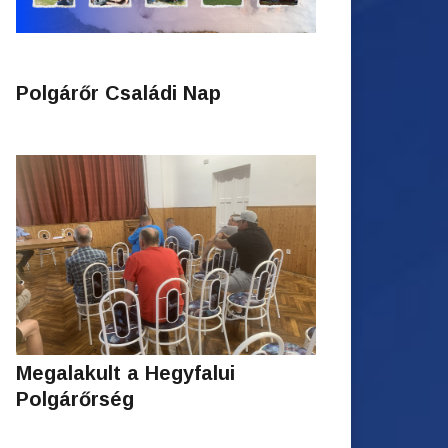
Polgárőr Családi Nap
Megalakult a Hegyfalui
Polgárőrség