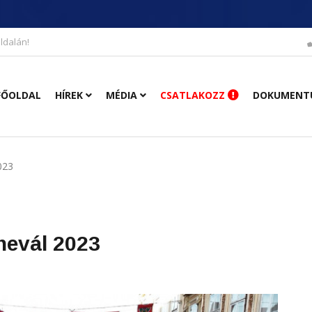
ldalán!
FŐOLDAL
HÍREK
MÉDIA
CSATLAKOZZ
DOKUMENT
023
nevál 2023