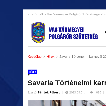
Köszöntjük a Vas Vármegyei Polgárőr Szövetség webo
Kezdőlap
Hírek
Savaria Történelmi karnevál 2
HÍREK
Savaria Történelmi kar
Szerző:
Péntek Róbert
2023.09.01.
1096