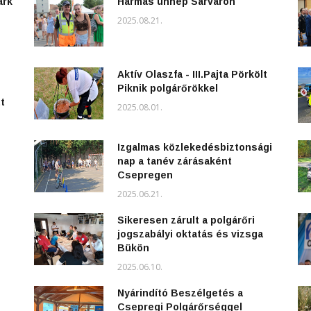
ark
Hármas ünnep Sárváron
2025.08.21.
Aktív Olaszfa - III.Pajta Pörkölt
Piknik polgárőrökkel
t
2025.08.01.
Izgalmas közlekedésbiztonsági
nap a tanév zárásaként
Csepregen
2025.06.21.
Sikeresen zárult a polgárőri
jogszabályi oktatás és vizsga
Bükön
2025.06.10.
Nyárindító Beszélgetés a
Csepregi Polgárőrséggel