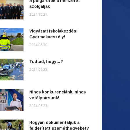
A polgárőrök a nemzetet
szolgálják
2024.10.21.
Vigyázat! Iskolakezdés!
Gyermekveszély!
2024.08.30.
Tudtad, hogy…?
2024.06.25.
Nincs konkurenciánk, nincs
vetélytársunk!
2024.06.23.
Hogyan dokumentáljuk a
felderített szeméthegyeket?