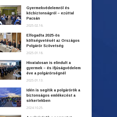
Gyermekvédelemről és
közbiztonságról – ezúttal
Pacsán
2025.02.16.
Elfogadta 2025-ös
költségvetését az Országos
Polgárőr Szövetség
2025.01.18.
Hivatalosan is elindult a
gyermek – és ifjúságvédelem
éve a polgárőrségnél
2025.01.13.
Idén is segítik a polgárőrök a
biztonságos emlékezést a
sírkertekben
2024.10.25.