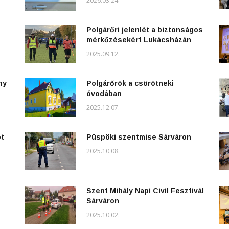
2026.03.24.
Polgárőri jelenlét a biztonságos
mérkőzésekért Lukácsházán
2025.09.12.
ny
Polgárőrök a csörötneki
óvodában
2025.12.07.
ot
Püspöki szentmise Sárváron
2025.10.08.
Szent Mihály Napi Civil Fesztivál
Sárváron
2025.10.02.