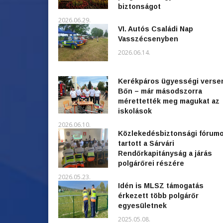
biztonságot
2026.06.29.
VI. Autós Családi Nap
Vasszécsenyben
2026.06.14.
Kerékpáros ügyességi verse
Bőn – már másodszorra
mérettették meg magukat az
iskolások
2026.06.10.
Közlekedésbiztonsági fórum
tartott a Sárvári
Rendőrkapitányság a járás
polgárőrei részére
2026.05.23.
Idén is MLSZ támogatás
érkezett több polgárőr
egyesületnek
2025.05.08.