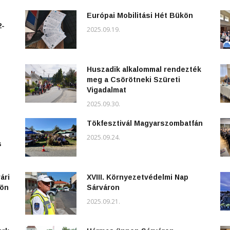
Európai Mobilitási Hét Bükön
2-
2025.09.19.
Huszadik alkalommal rendezték
meg a Csörötneki Szüreti
Vigadalmat
2025.09.30.
Tökfesztivál Magyarszombatfán
2025.09.24.
s
ári
XVIII. Környezetvédelmi Nap
kön
Sárváron
2025.09.21.