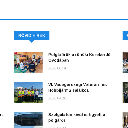
RÖVID HÍREK
Polgárőrök a rönöki Kerekerdő
Óvodában
2026.06.14.
VI. Vasegerszegi Veterán- és
Hobbijármű Találkoz
2026.04.26.
át
Szolgálaton kívül is figyelt a
polgárőr!