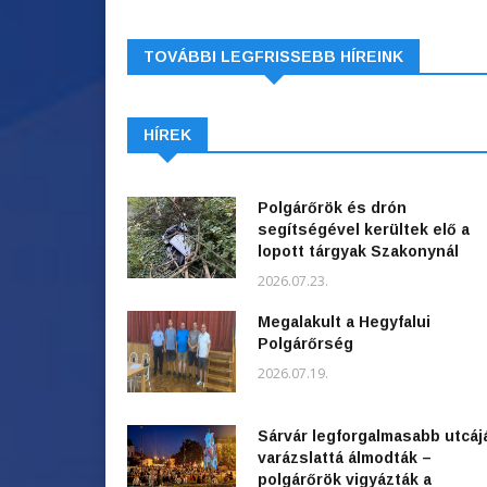
TOVÁBBI LEGFRISSEBB HÍREINK
HÍREK
Polgárőrök és drón
segítségével kerültek elő a
lopott tárgyak Szakonynál
2026.07.23.
Megalakult a Hegyfalui
Polgárőrség
2026.07.19.
Sárvár legforgalmasabb utcáj
varázslattá álmodták –
polgárőrök vigyázták a