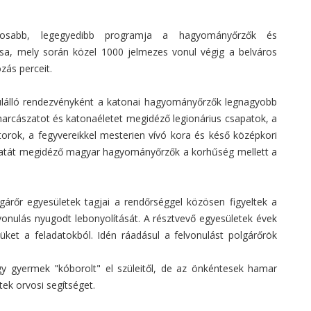
yosabb, legegyedibb programja a hagyományőrzők és
sa, mely során közel 1000 jelmezes vonul végig a belváros
zás perceit.
ülálló rendezvényként a katonai hagyományőrzők legnagyobb
i harcászatot és katonaéletet megidéző legionárius csapatok, a
torok, a fegyvereikkel mesterien vívó kora és késő középkori
szatát megidéző magyar hagyományőrzők a korhűség mellett a
gárőr egyesületek tagjai a rendőrséggel közösen figyeltek a
lvonulás nyugodt lebonyolítását. A résztvevő egyesületek évek
ket a feladatokból. Idén ráadásul a felvonulást polgárőrök
gy gyermek "kóborolt" el szüleitől, de az önkéntesek hamar
tek orvosi segítséget.