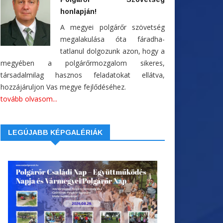
honlapján!
A megyei polgárőr szövetség
megalakulása óta fáradha-
tatlanul dolgozunk azon, hogy a
megyében a polgárőrmozgalom sikeres,
társadalmilag hasznos feladatokat ellátva,
hozzájáruljon Vas megye fejlődéséhez.
tovább olvasom...
LEGÚJABB KÉPGALÉRIÁK