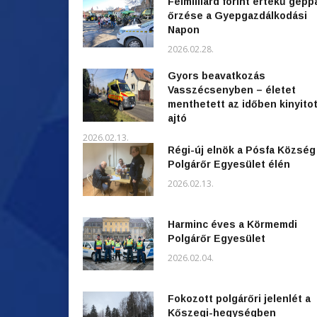
Félmilliárd forint értékű gépp
őrzése a Gyepgazdálkodási
Napon
2026.02.28.
Gyors beavatkozás
Vasszécsenyben – életet
menthetett az időben kinyitot
ajtó
2026.02.13.
Régi-új elnök a Pósfa Község
Polgárőr Egyesület élén
2026.02.13.
Harminc éves a Körmemdi
Polgárőr Egyesület
2026.02.04.
Fokozott polgárőri jelenlét a
Kőszegi-hegységben