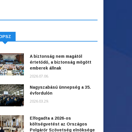
OPSZ
A biztonság nem magától
értetődő, a biztonság mögött
emberek állnak
2026.07.06.
Nagyszabású ünnepség a 35.
évfordulón
2026.03.29.
Elfogadta a 2026-os
költségvetést az Országos
Polgárőr Szövetség elnöksége