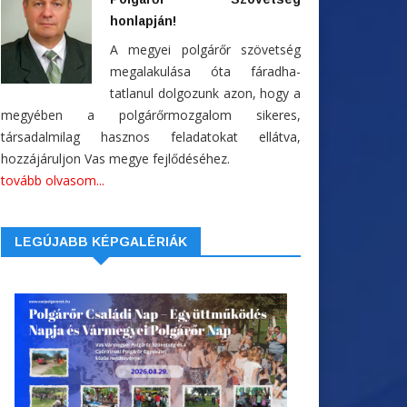
honlapján!
A megyei polgárőr szövetség
megalakulása óta fáradha-
tatlanul dolgozunk azon, hogy a
megyében a polgárőrmozgalom sikeres,
társadalmilag hasznos feladatokat ellátva,
hozzájáruljon Vas megye fejlődéséhez.
tovább olvasom...
LEGÚJABB KÉPGALÉRIÁK