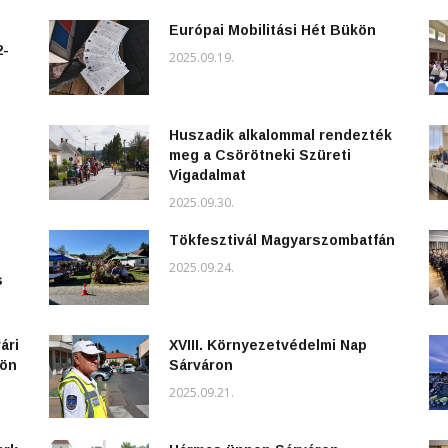
Európai Mobilitási Hét Bükön
2-
2025.09.19.
Huszadik alkalommal rendezték
meg a Csörötneki Szüreti
Vigadalmat
2025.09.30.
Tökfesztivál Magyarszombatfán
2025.09.24.
s
ári
XVIII. Környezetvédelmi Nap
kön
Sárváron
2025.09.21.