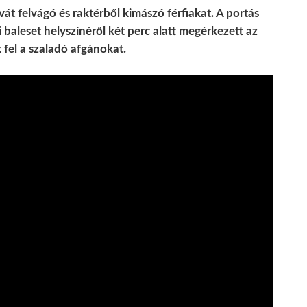
t felvágó és raktérből kimászó férfiakat. A portás
i baleset helyszínéről két perc alatt megérkezett az
 fel a szaladó afgánokat.