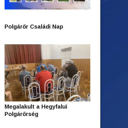
Polgárőr Családi Nap
Megalakult a Hegyfalui
Polgárőrség