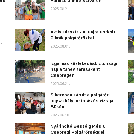
ark
Hármas ünnep Sárváron
2025.08.21.
Aktív Olaszfa - III.Pajta Pörkölt
Piknik polgárőrökkel
t
2025.08.01.
Izgalmas közlekedésbiztonsági
nap a tanév zárásaként
Csepregen
2025.06.21.
Sikeresen zárult a polgárőri
jogszabályi oktatás és vizsga
Bükön
2025.06.10.
Nyárindító Beszélgetés a
Csepregi Polgárőrséggel