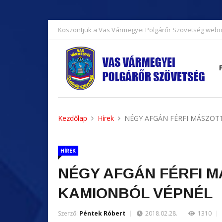
Köszöntjük a Vas Vármegyei Polgárőr Szövetség webo
Kezdőlap
Hírek
NÉGY AFGÁN FÉRFI MÁSZOTT
HÍREK
NÉGY AFGÁN FÉRFI M
KAMIONBÓL VÉPNÉL
Szerző:
Péntek Róbert
2018.02.28.
1310