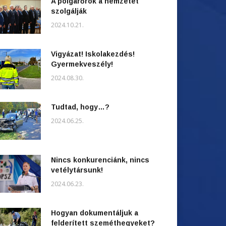
A polgárőrök a nemzetet
szolgálják
2024.10.21.
Vigyázat! Iskolakezdés!
Gyermekveszély!
2024.08.30.
Tudtad, hogy…?
2024.06.25.
Nincs konkurenciánk, nincs
vetélytársunk!
2024.06.23.
Hogyan dokumentáljuk a
felderített szeméthegyeket?