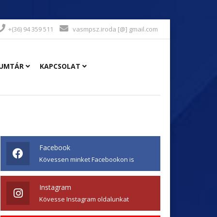
+(36) 94 359 511
vasmpsz.iroda [@] gmail.com
UMTÁR
KAPCSOLAT
Facebook
Kövessen minket Facebookon is
Instagram
Kövesse Instagram oldalunkat