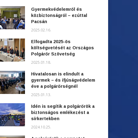
Gyermekvédelemről és
közbiztonságról – ezúttal
Pacsán
2025.02.16.
Elfogadta 2025-ös
költségvetését az Országos
Polgárőr Szövetség
2025.01.18.
Hivatalosan is elindult a
gyermek – és ifjúságvédelem
éve a polgárőrségnél
2025.01.13.
Idén is segítik a polgárőrök a
biztonságos emlékezést a
sírkertekben
2024.10.25.