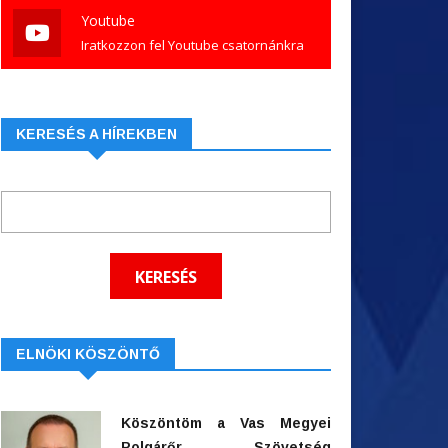
Youtube
Iratkozzon fel Youtube csatornánkra
KERESÉS A HÍREKBEN
ELNÖKI KÖSZÖNTŐ
Köszöntöm a Vas Megyei
Polgárőr Szövetség