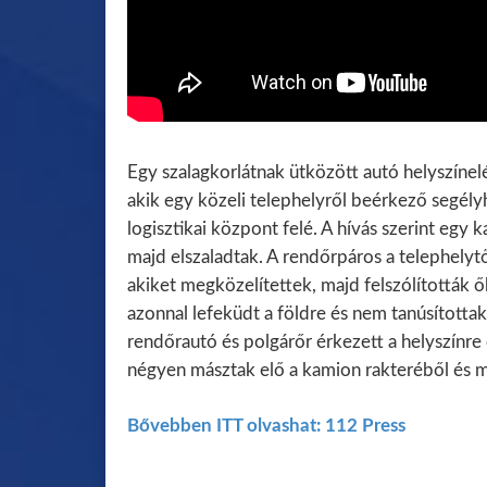
Egy szalagkorlátnak ütközött autó helyszínel
akik egy közeli telephelyről beérkező segélyh
logisztikai központ felé.
A hívás szerint egy k
majd elszaladtak. A rendőrpáros a telephelyt
akiket megközelítettek, majd felszólították ő
azonnal lefeküdt a földre és nem tanúsította
rendőrautó és polgárőr érkezett a helyszínre 
négyen másztak elő a kamion rakteréből és min
Bővebben ITT olvashat: 112 Press