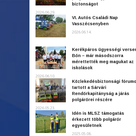
biztonságot
2026.06.29.
VI. Autós Családi Nap
Vasszécsenyben
2026.06.14.
Kerékpáros ügyességi verse
Bőn – már másodszorra
mérettették meg magukat az
iskolások
2026.06.10.
Közlekedésbiztonsági fórum
tartott a Sárvári
Rendőrkapitányság a járás
polgárőrei részére
2026.05.23.
Idén is MLSZ támogatás
érkezett több polgárőr
egyesületnek
2025.05.08.