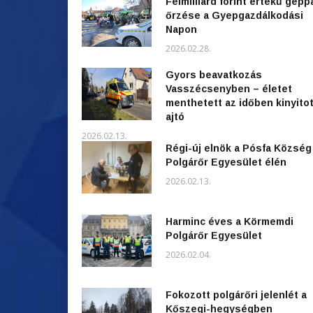
Félmilliárd forint értékű gépp
őrzése a Gyepgazdálkodási
Napon
2026.02.28.
Gyors beavatkozás
Vasszécsenyben – életet
menthetett az időben kinyitot
ajtó
2026.02.13.
Régi-új elnök a Pósfa Község
Polgárőr Egyesület élén
2026.02.13.
Harminc éves a Körmemdi
Polgárőr Egyesület
2026.02.04.
Fokozott polgárőri jelenlét a
Kőszegi-hegységben