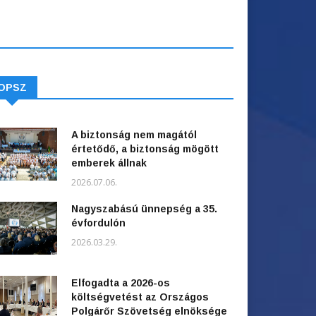
OPSZ
A biztonság nem magától
értetődő, a biztonság mögött
emberek állnak
2026.07.06.
Nagyszabású ünnepség a 35.
évfordulón
2026.03.29.
Elfogadta a 2026-os
költségvetést az Országos
Polgárőr Szövetség elnöksége