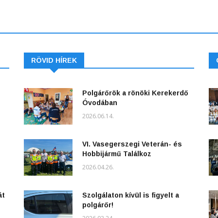
RÖVID HÍREK
Polgárőrök a rönöki Kerekerdő
Óvodában
2026.06.14.
VI. Vasegerszegi Veterán- és
Hobbijármű Találkoz
2026.04.26.
át
Szolgálaton kívül is figyelt a
polgárőr!