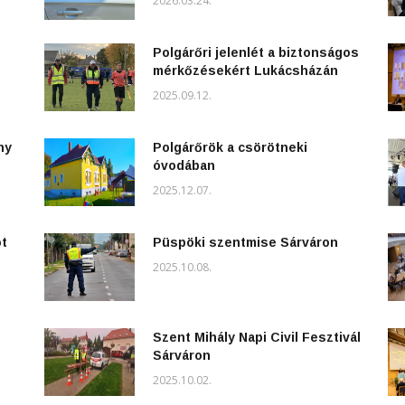
2026.03.24.
Polgárőri jelenlét a biztonságos
mérkőzésekért Lukácsházán
2025.09.12.
ny
Polgárőrök a csörötneki
óvodában
2025.12.07.
ot
Püspöki szentmise Sárváron
2025.10.08.
Szent Mihály Napi Civil Fesztivál
Sárváron
2025.10.02.