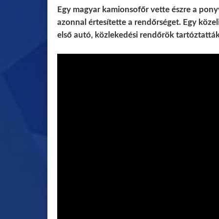
Egy magyar kamionsofőr vette észre a ponyvá
azonnal értesítette a rendőrséget. Egy közel
első autó, közlekedési rendőrök tartóztatták