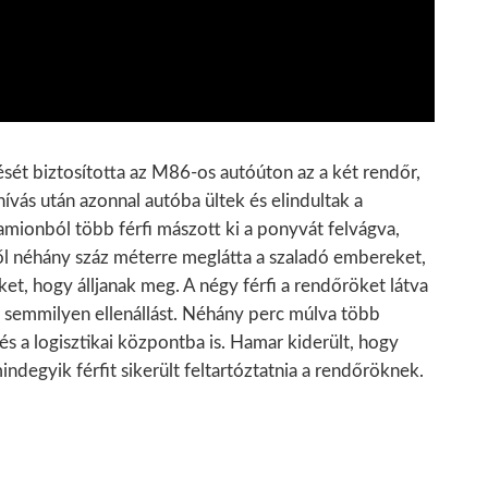
ését biztosította az M86-os autóúton az a két rendőr,
ívás után azonnal autóba ültek és elindultak a
amionból több férfi mászott ki a ponyvát felvágva,
ől néhány száz méterre meglátta a szaladó embereket,
ket, hogy álljanak meg. A négy férfi a rendőröket látva
k semmilyen ellenállást. Néhány perc múlva több
és a logisztikai központba is. Hamar kiderült, hogy
degyik férfit sikerült feltartóztatnia a rendőröknek.