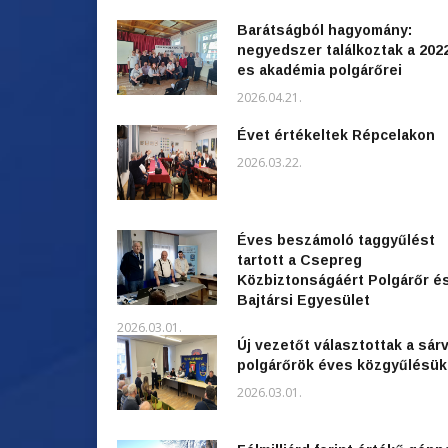
Barátságból hagyomány:
negyedszer találkoztak a 202
es akadémia polgárőrei
2026.04.21.
Évet értékeltek Répcelakon
2026.03.22.
Éves beszámoló taggyűlést
tartott a Csepreg
Közbiztonságáért Polgárőr é
Bajtársi Egyesület
2026.03.01.
Új vezetőt választottak a sárv
polgárőrök éves közgyűlésü
2026.03.01.