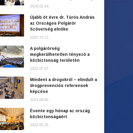
2026.02.04.
Újabb öt évre dr. Túrós András
az Országos Polgárőr
Szövetség elnöke
2025.10.12.
A polgárőrség
megkerülhetetlen tényező a
közbiztonság területén
2025.07.07.
Mindent a drogokról – elindult a
drogprevenciós referensek
képzése
2025.06.05.
Évente egy hónap az ország
közbiztonságáért
2025.05.25.