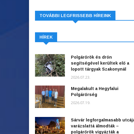
TOVÁBBI LEGFRISSEBB HÍREINK
HÍREK
Polgárőrök és drón
segítségével kerültek elő a
lopott tárgyak Szakonynál
2026.07.23.
Megalakult a Hegyfalui
Polgárőrség
2026.07.19.
Sárvár legforgalmasabb utcáj
varázslattá álmodták –
polgárőrök vigyázták a