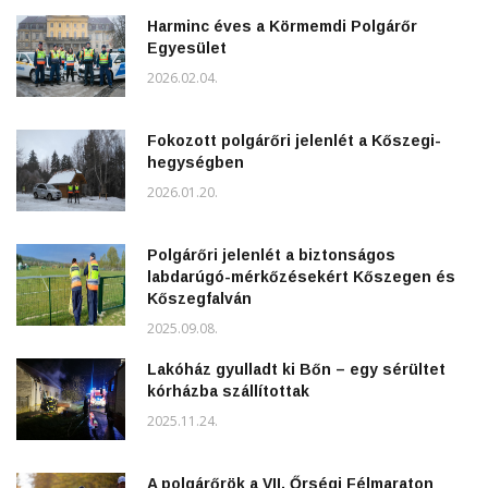
Harminc éves a Körmemdi Polgárőr
Egyesület
2026.02.04.
Fokozott polgárőri jelenlét a Kőszegi-
hegységben
2026.01.20.
Polgárőri jelenlét a biztonságos
labdarúgó-mérkőzésekért Kőszegen és
Kőszegfalván
2025.09.08.
Lakóház gyulladt ki Bőn – egy sérültet
kórházba szállítottak
2025.11.24.
A polgárőrök a VII. Őrségi Félmaraton