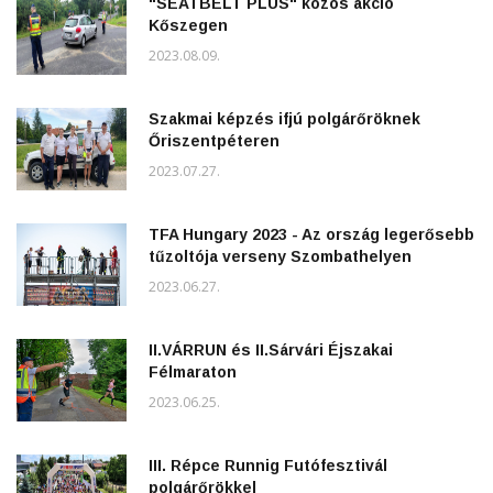
"SEATBELT PLUS" közös akció
Kőszegen
2023.08.09.
Szakmai képzés ifjú polgárőröknek
Őriszentpéteren
2023.07.27.
TFA Hungary 2023 - Az ország legerősebb
tűzoltója verseny Szombathelyen
2023.06.27.
II.VÁRRUN és II.Sárvári Éjszakai
Félmaraton
2023.06.25.
III. Répce Runnig Futófesztivál
polgárőrökkel