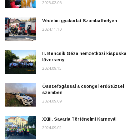
2025.02.06.
Védelmi gyakorlat Szombathelyen
2024.11.10.
II. Bencsik Géza nemzetközi kispuska
lőverseny
2024.09.15.
Összefogással a csöngei erdőtűzzel
szemben
2024.09.09.
XXIII. Savaria Történelmi Karnevál
2024.09.02.