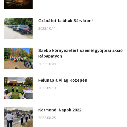
Gránátot találtak Sárváron!
2022.10.11.
Szebb környezetért szemétgyűjtési akció
Rábapatyon
2022.10.09.
Falunap a Világ Közepén
2022.09.13.
Körmendi Napok 2022
2022.08.25.