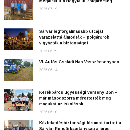
Megalakult a Hegyfalui Polgárőrség
2026.07.19.
Sárvár legforgalmasabb utcáját
varázslattá álmodták – polgárőrök
vigyázták a biztonságot
2026.06.29.
VI. Autós Családi Nap Vasszécsenyben
2026.06.14.
Kerékpáros ügyességi verseny Bőn –
már másodszorra mérettették meg
magukat az iskolások
2026.06.10.
Közlekedésbiztonsági fórumot tartott a
Sárvári Rendőrkapitányság a járás