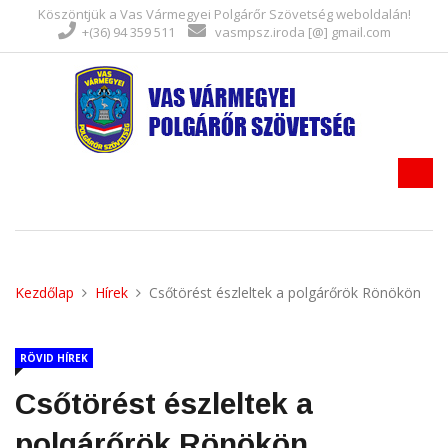
Köszöntjük a Vas Vármegyei Polgárőr Szövetség weboldalán!
+(36) 94 359 511
vasmpsz.iroda [@] gmail.com
Kezdőlap
Hírek
Csőtörést észleltek a polgárőrök Rönökön
RÖVID HÍREK
Csőtörést észleltek a
polgárőrök Rönökön