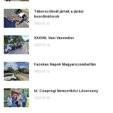
Táborozóknál jártak a járási
koordinátorok
2022.07.22.
XXXVIII. Vasi Vasember
2022.07.18.
Fazekas Napok Magyarszombatfán
2022.07.12.
IX. Csepregi Nemzetközi Lőverseny
2022.07.09.