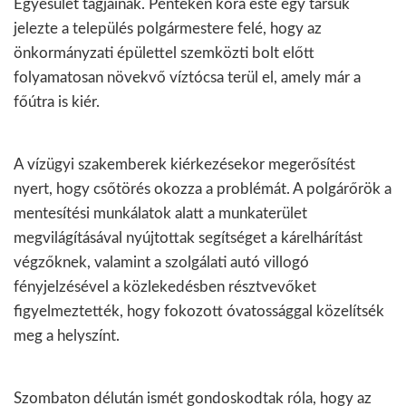
Egyesület tagjainak. Pénteken kora este egy társuk
jelezte a település polgármestere felé, hogy az
önkormányzati épülettel szemközti bolt előtt
folyamatosan növekvő víztócsa terül el, amely már a
főútra is kiér.
A vízügyi szakemberek kiérkezésekor megerősítést
nyert, hogy csőtörés okozza a problémát. A polgárőrök a
mentesítési munkálatok alatt a munkaterület
megvilágításával nyújtottak segítséget a kárelhárítást
végzőknek, valamint a szolgálati autó villogó
fényjelzésével a közlekedésben résztvevőket
figyelmeztették, hogy fokozott óvatossággal közelítsék
meg a helyszínt.
Szombaton délután ismét gondoskodtak róla, hogy az