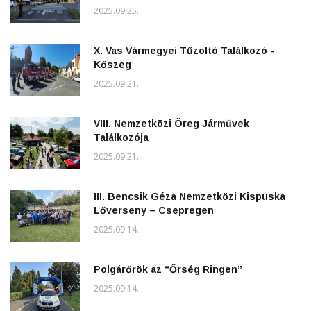
2025.09.25.
X. Vas Vármegyei Tűzoltó Találkozó -
Kőszeg
2025.09.21.
VIII. Nemzetközi Öreg Járművek
Találkozója
2025.09.21.
III. Bencsik Géza Nemzetközi Kispuska
Lőverseny – Csepregen
2025.09.14.
Polgárőrök az “Őrség Ringen”
2025.09.14.