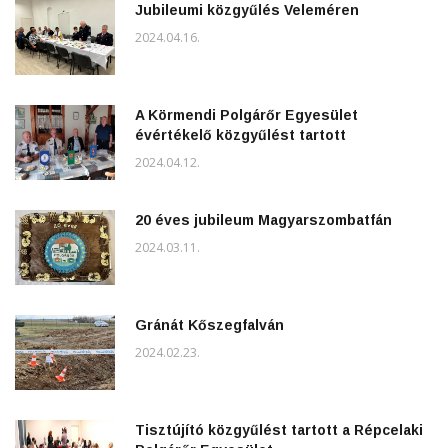
Jubileumi közgyűlés Veleméren
2024.04.16.
A Körmendi Polgárőr Egyesület
évértékelő közgyűlést tartott
2024.04.12.
20 éves jubileum Magyarszombatfán
2024.03.11.
Gránát Kőszegfalván
2024.02.23.
Tisztújító közgyűlést tartott a Répcelaki