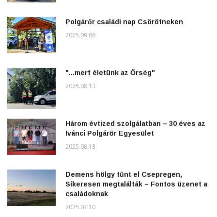
Polgárőr családi nap Csörötneken
2025.09.06.
"...mert életünk az Őrség"
2025.08.13.
Három évtized szolgálatban – 30 éves az
Ivánci Polgárőr Egyesület
2025.08.13.
Demens hölgy tűnt el Csepregen,
Sikeresen megtalálták – Fontos üzenet a
családoknak
2025.07.10.