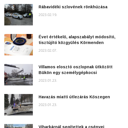
Rábavidéki szlovének rönkhúzása
2023.02.19.
Évet értékelő, alapszabályt módosító,
tisztújító közgyűlés Körmenden
2023.02.07.
Villamos elosztó oszlopnak ütközött
Bükön egy személygépkocsi
2023.01.23.
Havazás miatti útlezárás Kőszegen
2023.01.23.
Viharkárnál segítettek a csényei