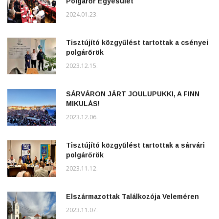
Polgárőr Egyesület
2024.01.23.
Tisztújító közgyűlést tartottak a csényei
polgárőrök
2023.12.15.
SÁRVÁRON JÁRT JOULUPUKKI, A FINN
MIKULÁS!
2023.12.06.
Tisztújító közgyűlést tartottak a sárvári
polgárőrök
2023.11.12.
Elszármazottak Találkozója Veleméren
2023.11.07.