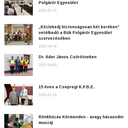
Polgárőr Egyesület
2025.05.10.
„Közlekedj biztonságosan két keréken”
vetélkedő a Bük Polgárőr Egyesület
szervezésében
2025.04.16.
Dr. Áder János Csörötneken
2025.04.09.
15 éves a Csepregi K.P.B.E.
2025.02.24.
Rönkhúzás Körmenden - avagy házasodni
muszáj