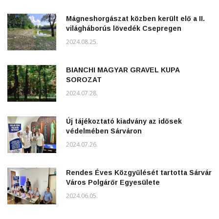
Mágneshorgászat közben került elő a II.
világháborús lövedék Csepregen
2024.08.25.
BIANCHI MAGYAR GRAVEL KUPA
SOROZAT
2024.07.28.
Új tájékoztató kiadvány az idősek
védelmében Sárváron
2024.07.26.
Rendes Éves Közgyűlését tartotta Sárvár
Város Polgárőr Egyesülete
2024.06.05.