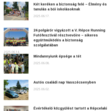
Két keréken a biztonság felé – Élmény és
tanulás a bői iskolásoknak
2025.06.17.
24 polgárőr vigyázott a V. Répce Running
Futófesztivál résztvevőire – sikeres
együttműködés a biztonság
szolgálatában
2025.06.14.
Mindannyiunk épsége a tét
2025.06.08.
Autós családi nap Vasszécsenyben
2025.06.02.
Évértékelő közgyűlést tartott a Répcelaki