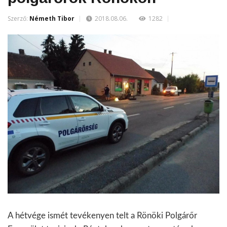
Szerző:
Németh Tibor
2018.08.06.
1282
A hétvége ismét tevékenyen telt a Rönöki Polgárőr