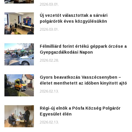
2026.03.01.
Új vezetőt választottak a sárvári
polgárőrök éves közgyűlésükön
2026.03.01.
Félmilliárd forint értékű géppark őrzése a
Gyepgazdálkodási Napon
2026.02.28.
Gyors beavatkozás Vasszécsenyben –
életet menthetett az időben kinyitott ajtó
2026.02.13.
Régi-új elnök a Pósfa Község Polgárőr
Egyesület élén
2026.02.13.