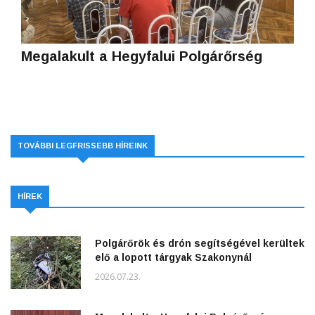
Megalakult a Hegyfalui Polgárőrség
TOVÁBBI LEGFRISSEBB HÍREINK
HÍREK
Polgárőrök és drón segítségével kerültek
elő a lopott tárgyak Szakonynál
2026.07.23.