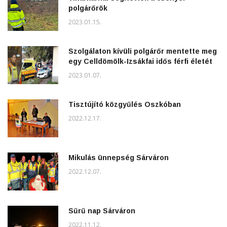
polgárőrök
2023.01.15.
Szolgálaton kívüli polgárőr mentette meg
egy Celldömölk-Izsákfai idős férfi életét
2023.01.07.
Tisztújító közgyűlés Oszkóban
2022.12.17.
Mikulás ünnepség Sárváron
2022.12.07.
Sűrű nap Sárváron
2022.11.12.