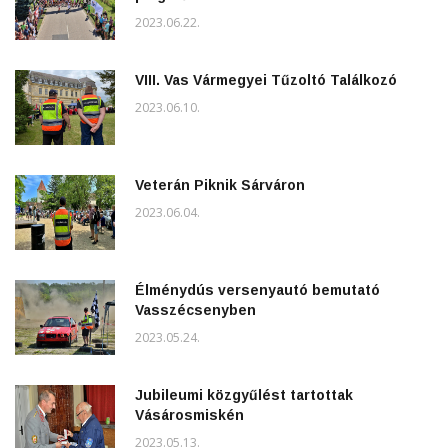
2023.06.22.
VIII. Vas Vármegyei Tűzoltó Találkozó
2023.06.10.
Veterán Piknik Sárváron
2023.06.04.
Élménydús versenyautó bemutató
Vasszécsenyben
2023.05.24.
Jubileumi közgyűlést tartottak
Vásárosmiskén
2023.05.13.