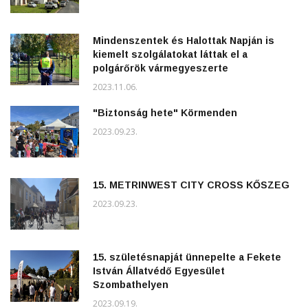
Mindenszentek és Halottak Napján is
kiemelt szolgálatokat láttak el a
polgárőrök vármegyeszerte
2023.11.06.
"Biztonság hete" Körmenden
2023.09.23.
15. METRINWEST CITY CROSS KŐSZEG
2023.09.23.
15. születésnapját ünnepelte a Fekete
István Állatvédő Egyesület
Szombathelyen
2023.09.19.