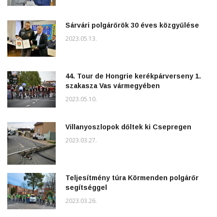
Sárvári polgárőrök 30 éves közgyűlése
2023.05.13.
44. Tour de Hongrie kerékpárverseny 1.
szakasza Vas vármegyében
2023.05.10.
Villanyoszlopok dőltek ki Csepregen
2023.03.27.
Teljesítmény túra Körmenden polgárőr
segítséggel
2023.03.26.