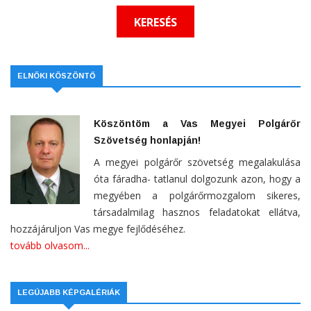
ELNÖKI KÖSZÖNTŐ
Köszöntöm a Vas Megyei Polgárőr
Szövetség honlapján!
A megyei polgárőr szövetség megalakulása
óta fáradha- tatlanul dolgozunk azon, hogy a
megyében a polgárőrmozgalom sikeres,
társadalmilag hasznos feladatokat ellátva,
hozzájáruljon Vas megye fejlődéséhez.
tovább olvasom...
LEGÚJABB KÉPGALÉRIÁK