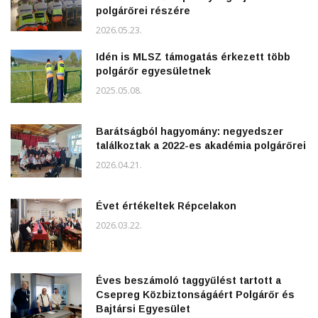
polgárőrei részére
2026.05.23.
Idén is MLSZ támogatás érkezett több
polgárőr egyesületnek
2025.05.08.
Barátságból hagyomány: negyedszer
találkoztak a 2022-es akadémia polgárőrei
2026.04.21.
Évet értékeltek Répcelakon
2026.03.22.
Éves beszámoló taggyűlést tartott a
Csepreg Közbiztonságáért Polgárőr és
Bajtársi Egyesület