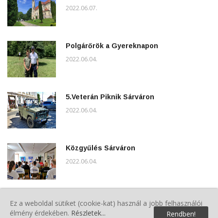
2022.06.07.
Polgárőrök a Gyereknapon
2022.06.04.
5.Veterán Piknik Sárváron
2022.06.04.
Közgyűlés Sárváron
2022.06.04.
A VMPSZ Kommunikációs Csoport
Ez a weboldal sütiket (cookie-kat) használ a jobb felhasználói
évindító Ötletbörzét tartott
élmény érdekében.
Részletek...
Rendben!