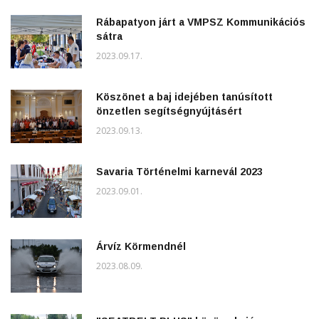
Rábapatyon járt a VMPSZ Kommunikációs
sátra
2023.09.17.
Köszönet a baj idejében tanúsított
önzetlen segítségnyújtásért
2023.09.13.
Savaria Történelmi karnevál 2023
2023.09.01.
Árvíz Körmendnél
2023.08.09.