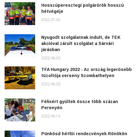
Hosszúperesztegi polgárőrök hosszú
hétvégéje
2022.07.03.
Nyugodt szolgálatnak indult, de TEK
akcióval zárult szolgálat a Sárvári
járásban
2022.06.20.
TFA Hungary 2022 - Az ország legerősebb
tűzoltója verseny Szombathelyen
2022.06.20.
Félixért gyűltek össze több százan
Perenyén
2022.06.13.
Pünkösd hétfői rendezvények Rönökön