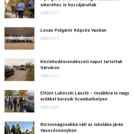
sikeréhez is hozzájárultak
2025.11.17.
Lovas Polgárőr Képzés Vasban
2025.11.17.
Közlekedésrendészeti napot tartottak
Sárváron
2025.11.11.
Eltűnt Lukóczki László – továbbra is nagy
erőkkel keresik Szombathelyen
2025.10.31.
Biztonságosabbá vált az iskolába járás
Vasszécsenyben