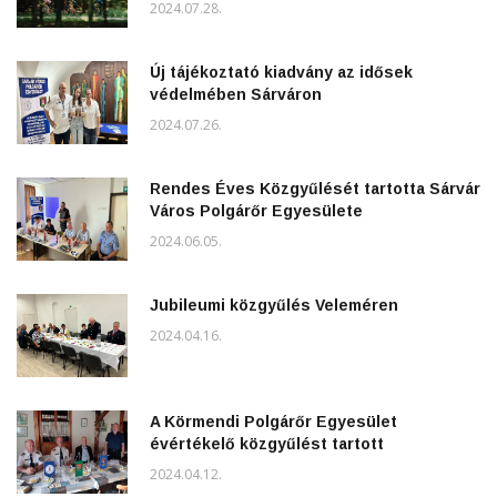
2024.07.28.
Új tájékoztató kiadvány az idősek
védelmében Sárváron
2024.07.26.
Rendes Éves Közgyűlését tartotta Sárvár
Város Polgárőr Egyesülete
2024.06.05.
Jubileumi közgyűlés Veleméren
2024.04.16.
A Körmendi Polgárőr Egyesület
évértékelő közgyűlést tartott
2024.04.12.