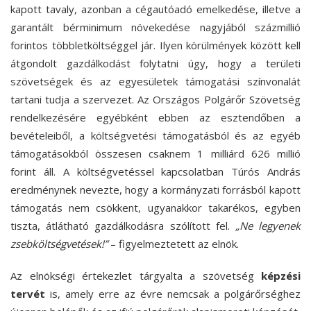
kapott tavaly, azonban a cégautóadó emelkedése, illetve a
garantált bérminimum növekedése nagyjából százmillió
forintos többletköltséggel jár. Ilyen körülmények között kell
átgondolt gazdálkodást folytatni úgy, hogy a területi
szövetségek és az egyesületek támogatási színvonalát
tartani tudja a szervezet. Az Országos Polgárőr Szövetség
rendelkezésére egyébként ebben az esztendőben a
bevételeiből, a költségvetési támogatásból és az egyéb
támogatásokból összesen csaknem 1 milliárd 626 millió
forint áll. A költségvetéssel kapcsolatban Túrós András
eredménynek nevezte, hogy a kormányzati forrásból kapott
támogatás nem csökkent, ugyanakkor takarékos, egyben
tiszta, átlátható gazdálkodásra szólított fel.
„Ne legyenek
zsebköltségvetések!”
– figyelmeztetett az elnök.
Az elnökségi értekezlet tárgyalta a szövetség
képzési
tervét
is, amely erre az évre nemcsak a polgárőrséghez