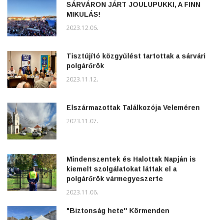
SÁRVÁRON JÁRT JOULUPUKKI, A FINN
MIKULÁS!
2023.12.06.
Tisztújító közgyűlést tartottak a sárvári
polgárőrök
2023.11.12.
Elszármazottak Találkozója Veleméren
2023.11.07.
Mindenszentek és Halottak Napján is
kiemelt szolgálatokat láttak el a
polgárőrök vármegyeszerte
2023.11.06.
"Biztonság hete" Körmenden