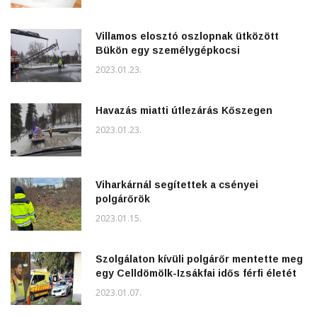
Villamos elosztó oszlopnak ütközött
Bükön egy személygépkocsi
2023.01.23.
Havazás miatti útlezárás Kőszegen
2023.01.23.
Viharkárnál segítettek a csényei
polgárőrök
2023.01.15.
Szolgálaton kívüli polgárőr mentette meg
egy Celldömölk-Izsákfai idős férfi életét
2023.01.07.