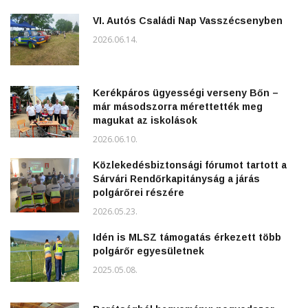
VI. Autós Családi Nap Vasszécsenyben
2026.06.14.
Kerékpáros ügyességi verseny Bőn –
már másodszorra mérettették meg
magukat az iskolások
2026.06.10.
Közlekedésbiztonsági fórumot tartott a
Sárvári Rendőrkapitányság a járás
polgárőrei részére
2026.05.23.
Idén is MLSZ támogatás érkezett több
polgárőr egyesületnek
2025.05.08.