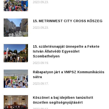
2023.09.23.
15. METRINWEST CITY CROSS KŐSZEG
2023.09.23.
15. születésnapját ünnepelte a Fekete
István Állatvédő Egyesület
Szombathelyen
2023.09.19.
Rábapatyon járt a VMPSZ Kommunikációs
sátra
2023.09.17.
Köszönet a baj idejében tanúsított
önzetlen segítségnyújtásért