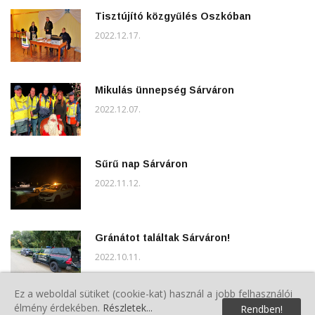
Tisztújító közgyűlés Oszkóban
2022.12.17.
Mikulás ünnepség Sárváron
2022.12.07.
Sűrű nap Sárváron
2022.11.12.
Gránátot találtak Sárváron!
2022.10.11.
Ez a weboldal sütiket (cookie-kat) használ a jobb felhasználói
élmény érdekében.
Részletek...
Rendben!
Szebb környezetért szemétgyűjtési akció