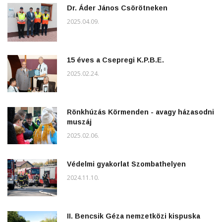
Dr. Áder János Csörötneken
2025.04.09.
15 éves a Csepregi K.P.B.E.
2025.02.24.
Rönkhúzás Körmenden - avagy házasodni
muszáj
2025.02.06.
Védelmi gyakorlat Szombathelyen
2024.11.10.
II. Bencsik Géza nemzetközi kispuska