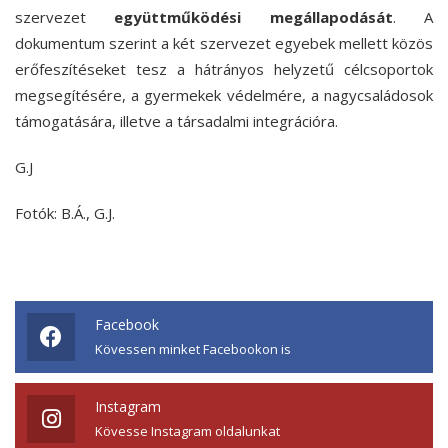
szervezet
együttműködési megállapodását
. A
dokumentum szerint a két szervezet egyebek mellett közös
erőfeszítéseket tesz a hátrányos helyzetű célcsoportok
megsegítésére, a gyermekek védelmére, a nagycsaládosok
támogatására, illetve a társadalmi integrációra.
G.J
Fotók: B.Á., G.J.
Facebook
Kövessen minket Facebookon is
Instagram
Kövesse Instagram oldalunkat