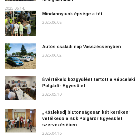
2025.06.14.
Mindannyiunk épsége a tét
2025.06.08.
Autós családi nap Vasszécsenyben
2025.06.02.
Évértékelő közgyűlést tartott a Répcelaki
Polgárőr Egyesület
2025.05.10.
„Közlekedj biztonságosan két keréken”
vetélkedő a Bük Polgárőr Egyesület
szervezésében
2025.04.16.