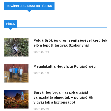
TOVÁBBI LEGFRISSEBB HÍREINK
HÍREK
Polgárőrök és drón segítségével kerültek
elő a lopott tárgyak Szakonynál
2026.07.23.
Megalakult a Hegyfalui Polgárőrség
2026.07.19.
Sárvár legforgalmasabb utcáját
varázslattá álmodták – polgárőrök
vigyázták a biztonságot
2026.06.29.