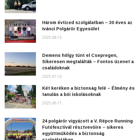
Három évtized szolgálatban – 30 éves az
Ivánci Polgárőr Egyesület
2025.08.13.
Demens hölgy tűnt el Csepregen,
Sikeresen megtalálták – Fontos üzenet a
családoknak
2025.07.10.
Két keréken a biztonság felé – Élmény és
tanulás a bői iskolásoknak
2025.06.17.
24 polgárőr vigyázott a V. Répce Running
Futófesztivál résztvevőire – sikeres
együttműködés a biztonság
szolgálatában