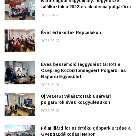
Barátságból hagyomány: negyedszer
találkoztak a 2022-es akadémia polgárőrei
2026.04.21.
Évet értékeltek Répcelakon
2026.03.22.
Éves beszámoló taggyűlést tartott a
Csepreg Közbiztonságáért Polgárőr és
Bajtársi Egyesület
2026.03.01.
Új vezetőt választottak a sárvári
polgárőrök éves közgyűlésükön
2026.03.01.
Félmilliárd forint értékű géppark őrzése a
Gyepgazdálkodási Napon