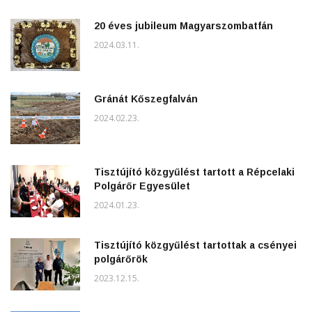
20 éves jubileum Magyarszombatfán
2024.03.11.
Gránát Kőszegfalván
2024.02.23.
Tisztújító közgyűlést tartott a Répcelaki
Polgárőr Egyesület
2024.01.23.
Tisztújító közgyűlést tartottak a csényei
polgárőrök
2023.12.15.