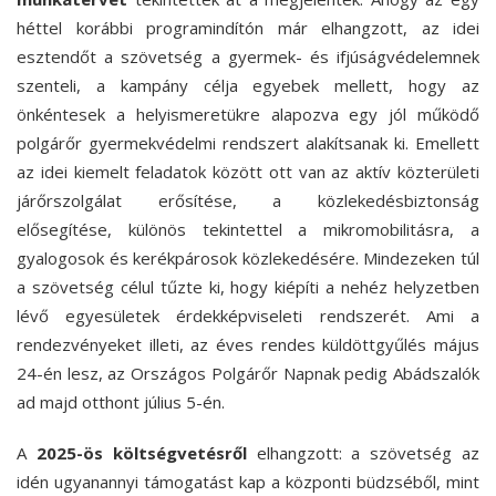
héttel korábbi programindítón már elhangzott, az idei
esztendőt a szövetség a gyermek- és ifjúságvédelemnek
szenteli, a kampány célja egyebek mellett, hogy az
önkéntesek a helyismeretükre alapozva egy jól működő
polgárőr gyermekvédelmi rendszert alakítsanak ki. Emellett
az idei kiemelt feladatok között ott van az aktív közterületi
járőrszolgálat erősítése, a közlekedésbiztonság
elősegítése, különös tekintettel a mikromobilitásra, a
gyalogosok és kerékpárosok közlekedésére. Mindezeken túl
a szövetség célul tűzte ki, hogy kiépíti a nehéz helyzetben
lévő egyesületek érdekképviseleti rendszerét. Ami a
rendezvényeket illeti, az éves rendes küldöttgyűlés május
24-én lesz, az Országos Polgárőr Napnak pedig Abádszalók
ad majd otthont július 5-én.
A
2025-ös költségvetésről
elhangzott: a szövetség az
idén ugyanannyi támogatást kap a központi büdzséből, mint