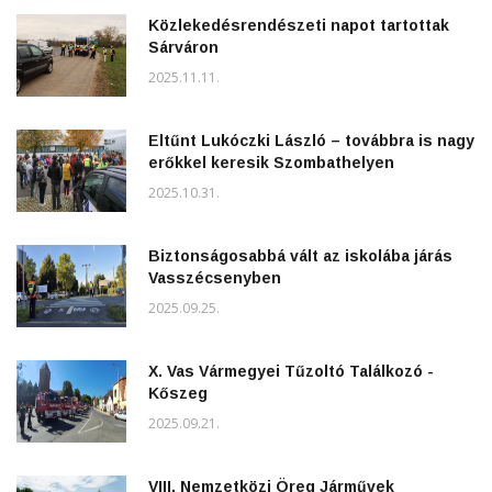
Közlekedésrendészeti napot tartottak
Sárváron
2025.11.11.
Eltűnt Lukóczki László – továbbra is nagy
erőkkel keresik Szombathelyen
2025.10.31.
Biztonságosabbá vált az iskolába járás
Vasszécsenyben
2025.09.25.
X. Vas Vármegyei Tűzoltó Találkozó -
Kőszeg
2025.09.21.
VIII. Nemzetközi Öreg Járművek