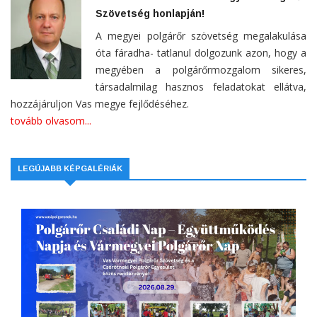
Szövetség honlapján!
A megyei polgárőr szövetség megalakulása
óta fáradha- tatlanul dolgozunk azon, hogy a
megyében a polgárőrmozgalom sikeres,
társadalmilag hasznos feladatokat ellátva,
hozzájáruljon Vas megye fejlődéséhez.
tovább olvasom...
LEGÚJABB KÉPGALÉRIÁK