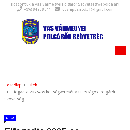
Köszöntjük a Vas Vármegyei Polgárőr Szövetség weboldalán!
+(36) 94 359 511
vasmpsz.iroda [@] gmail.com
Kezdőlap
Hírek
Elfogadta 2025-ös költségvetését az Országos Polgárőr
Szövetség
OPSZ