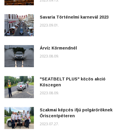
2023.09.13.
Savaria Történelmi karnevál 2023
2023.09.01.
Árvíz Körmendnél
2023.08.09.
"SEATBELT PLUS" közös akció
Kőszegen
2023.08.09.
Szakmai képzés ifjú polgárőröknek
Őriszentpéteren
2023.07.27.