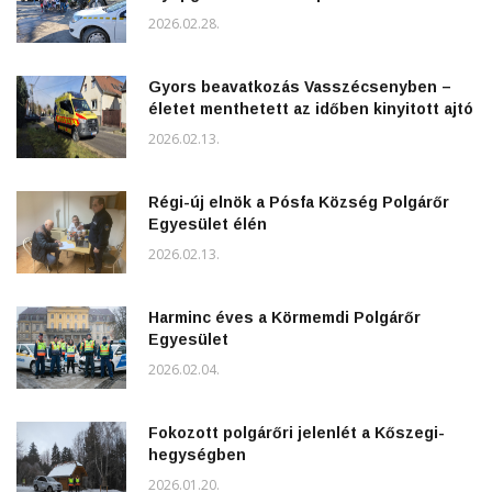
2026.02.28.
Gyors beavatkozás Vasszécsenyben –
életet menthetett az időben kinyitott ajtó
2026.02.13.
Régi-új elnök a Pósfa Község Polgárőr
Egyesület élén
2026.02.13.
Harminc éves a Körmemdi Polgárőr
Egyesület
2026.02.04.
Fokozott polgárőri jelenlét a Kőszegi-
hegységben
2026.01.20.