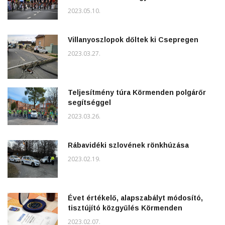
2023.05.10.
Villanyoszlopok dőltek ki Csepregen
2023.03.27.
Teljesítmény túra Körmenden polgárőr
segítséggel
2023.03.26.
Rábavidéki szlovének rönkhúzása
2023.02.19.
Évet értékelő, alapszabályt módosító,
tisztújító közgyűlés Körmenden
2023.02.07.