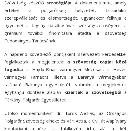
Szövetség készülő
stratégiája
. A dokumentumot, amely
értékeli a polgárőrség helyzetét, társadalmi
szerepvállalását és elismertségét, ugyanakkor felhívja a
figyelmet a tagság fiatalításának szükségszerűségére, a
grémium további finomításra átadta a szövetség
Tudományos Tanácsának.
A napirend következő pontjaként szervezeti kérdésekkel
foglalkoztak a megjelentek:
a szövetség tagjai közé
fogadta
a Hajdú-Bihar vármegyei Mezősas, a Heves
vármegyei Tarnaörs, illetve a Baranya vármegyében
található Bakonya egyesületét, valamint a megjelentek
egyhangú döntése alapján
kizárták a szövetségből
a
Tárkányi Polgárőr Egyesületet.
Utolsó momentumként dr. Túrós András, az Országos
Polgárőr Szövetség elnöke és Vári Attila, a Civil út Alapítvány
kuratóriumi elnöke a találkozón írta alá a két