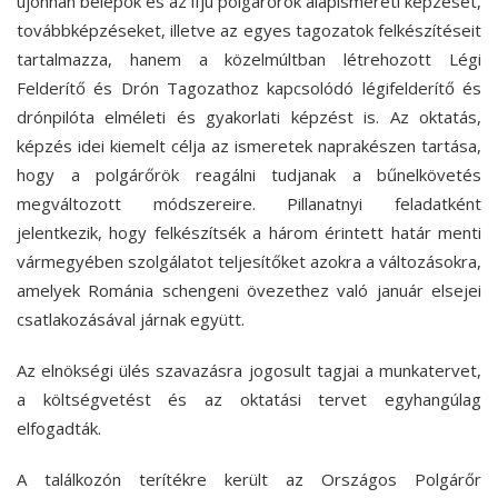
újonnan belépők és az ifjú polgárőrök alapismereti képzését,
továbbképzéseket, illetve az egyes tagozatok felkészítéseit
tartalmazza, hanem a közelmúltban létrehozott Légi
Felderítő és Drón Tagozathoz kapcsolódó légifelderítő és
drónpilóta elméleti és gyakorlati képzést is. Az oktatás,
képzés idei kiemelt célja az ismeretek naprakészen tartása,
hogy a polgárőrök reagálni tudjanak a bűnelkövetés
megváltozott módszereire. Pillanatnyi feladatként
jelentkezik, hogy felkészítsék a három érintett határ menti
vármegyében szolgálatot teljesítőket azokra a változásokra,
amelyek Románia schengeni övezethez való január elsejei
csatlakozásával járnak együtt.
Az elnökségi ülés szavazásra jogosult tagjai a munkatervet,
a költségvetést és az oktatási tervet egyhangúlag
elfogadták.
A találkozón terítékre került az Országos Polgárőr