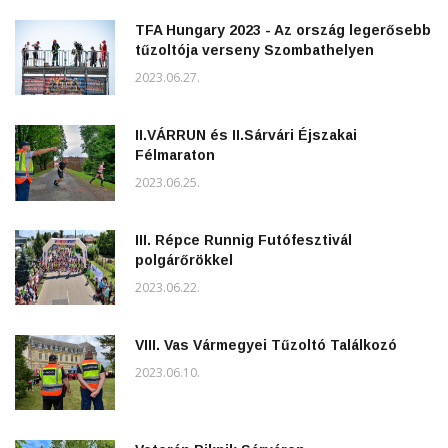
TFA Hungary 2023 - Az ország legerősebb
tűzoltója verseny Szombathelyen
2023.06.27.
II.VÁRRUN és II.Sárvári Éjszakai
Félmaraton
2023.06.25.
III. Répce Runnig Futófesztivál
polgárőrökkel
2023.06.22.
VIII. Vas Vármegyei Tűzoltó Találkozó
2023.06.10.