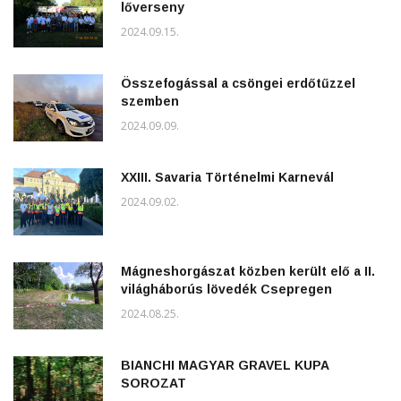
lőverseny
2024.09.15.
Összefogással a csöngei erdőtűzzel
szemben
2024.09.09.
XXIII. Savaria Történelmi Karnevál
2024.09.02.
Mágneshorgászat közben került elő a II.
világháborús lövedék Csepregen
2024.08.25.
BIANCHI MAGYAR GRAVEL KUPA
SOROZAT