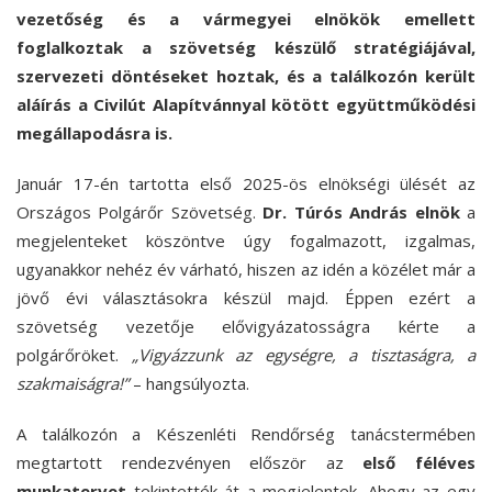
vezetőség és a vármegyei elnökök emellett
foglalkoztak a szövetség készülő stratégiájával,
szervezeti döntéseket hoztak, és a találkozón került
aláírás a Civilút Alapítvánnyal kötött együttműködési
megállapodásra is.
Január 17-én tartotta első 2025-ös elnökségi ülését az
Országos Polgárőr Szövetség.
Dr. Túrós András elnök
a
megjelenteket köszöntve úgy fogalmazott, izgalmas,
ugyanakkor nehéz év várható, hiszen az idén a közélet már a
jövő évi választásokra készül majd. Éppen ezért a
szövetség vezetője elővigyázatosságra kérte a
polgárőröket.
„Vigyázzunk az egységre, a tisztaságra, a
szakmaiságra!”
– hangsúlyozta.
A találkozón a Készenléti Rendőrség tanácstermében
megtartott rendezvényen először az
első féléves
munkatervet
tekintették át a megjelentek. Ahogy az egy