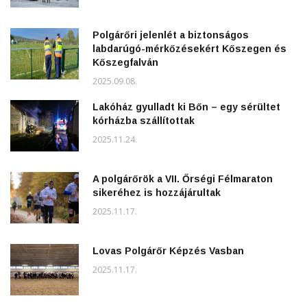
Polgárőri jelenlét a biztonságos
labdarúgó-mérkőzésekért Kőszegen és
Kőszegfalván
2025.09.08.
Lakóház gyulladt ki Bőn – egy sérültet
kórházba szállítottak
2025.11.24.
A polgárőrök a VII. Őrségi Félmaraton
sikeréhez is hozzájárultak
2025.11.17.
Lovas Polgárőr Képzés Vasban
2025.11.17.