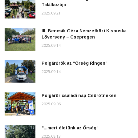
Találkozója
2025.09.21.
III. Bencsik Géza Nemzetközi Kispuska
Lőverseny – Csepregen
2025.09.14.
Polgárőrök az “Őrség Ringen”
2025.09.14.
Polgárőr családi nap Csörötneken
2025.09.06.
"...mert életünk az Őrség"
2025.08.13.