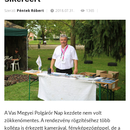
Szerző:
Péntek Róbert
2018.07.31.
1365
A Vas Megyei Polgárőr Nap kezdete nem volt
zökkenőmentes. A rendezvény rögzítéséhez több
kolléga is érkezett kamerával, fényképezőgéppel, de a