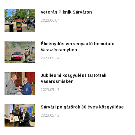
Veterán Piknik Sárváron
2023.06.04.
Élménydús versenyautó bemutató
Vasszécsenyben
2023.05.24.
Jubileumi közgyűlést tartottak
Vásárosmiskén
2023.05.13.
Sárvári polgárőrök 30 éves közgyűlése
2023.05.13.