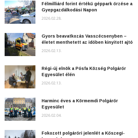
Félmilliárd forint értékű géppark őrzése a
Gyepgazdálkodási Napon
2026.02.28.
Gyors beavatkozás Vasszécsenyben –
életet menthetett az időben kinyitott ajtó
2026.02.13.
Régi-új elnök a Pósfa Község Polgárőr
Egyesület élén
2026.02.13.
Harminc éves a Körmemdi Polgárőr
Egyesület
2026.02.04.
Fokozott polgárőri jelenlét a Kőszegi-