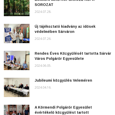
SOROZAT
2024.07.28.
Új tájékoztató kiadvány az idősek
védelmében Sárváron
2024.07.26.
Rendes Éves Közgyűlését tartotta Sárvár
Város Polgárőr Egyesülete
2024.06.05.
Jubileumi közgyűlés Veleméren
2024.04.16.
A Körmendi Polgárőr Egyesület
évértékelő közgyűlést tartott