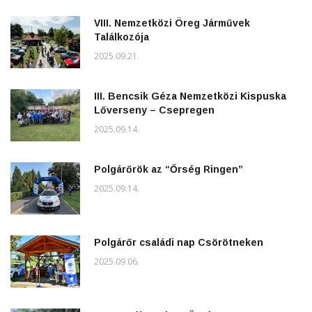
VIII. Nemzetközi Öreg Járművek
Találkozója
2025.09.21.
III. Bencsik Géza Nemzetközi Kispuska
Lőverseny – Csepregen
2025.09.14.
Polgárőrök az “Őrség Ringen”
2025.09.14.
Polgárőr családi nap Csörötneken
2025.09.06.