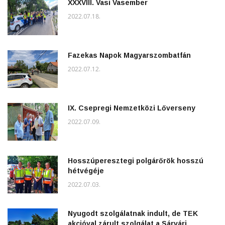
XXXVIII. Vasi Vasember
2022.07.18.
Fazekas Napok Magyarszombatfán
2022.07.12.
IX. Csepregi Nemzetközi Lőverseny
2022.07.09.
Hosszúperesztegi polgárőrök hosszú
hétvégéje
2022.07.03.
Nyugodt szolgálatnak indult, de TEK
akcióval zárult szolgálat a Sárvári