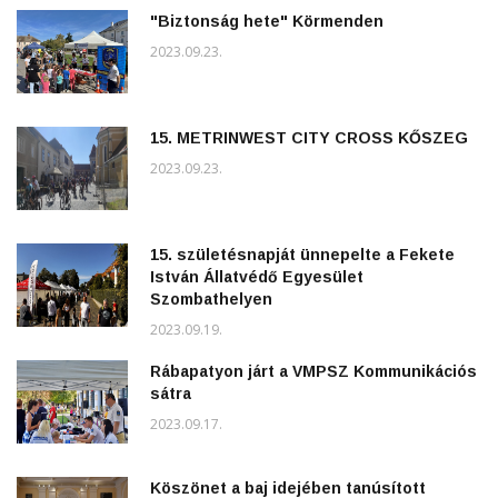
"Biztonság hete" Körmenden
2023.09.23.
15. METRINWEST CITY CROSS KŐSZEG
2023.09.23.
15. születésnapját ünnepelte a Fekete
István Állatvédő Egyesület
Szombathelyen
2023.09.19.
Rábapatyon járt a VMPSZ Kommunikációs
sátra
2023.09.17.
Köszönet a baj idejében tanúsított