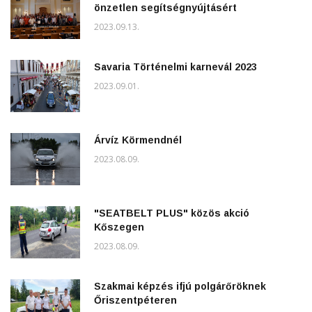
önzetlen segítségnyújtásért
2023.09.13.
Savaria Történelmi karnevál 2023
2023.09.01.
Árvíz Körmendnél
2023.08.09.
"SEATBELT PLUS" közös akció
Kőszegen
2023.08.09.
Szakmai képzés ifjú polgárőröknek
Őriszentpéteren