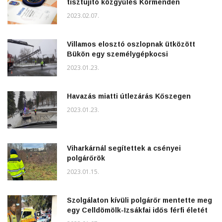
tisztújító közgyűlés Körmenden
2023.02.07.
Villamos elosztó oszlopnak ütközött
Bükön egy személygépkocsi
2023.01.23.
Havazás miatti útlezárás Kőszegen
2023.01.23.
Viharkárnál segítettek a csényei
polgárőrök
2023.01.15.
Szolgálaton kívüli polgárőr mentette meg
egy Celldömölk-Izsákfai idős férfi életét