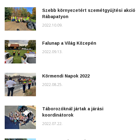
Szebb környezetért szemétgyűjtési akció
Rábapatyon
2022.10.09.
Falunap a Világ Közepén
2022.09.13.
Körmendi Napok 2022
2022.08.25.
Táborozóknál jártak a járási
koordinátorok
2022.07.22.