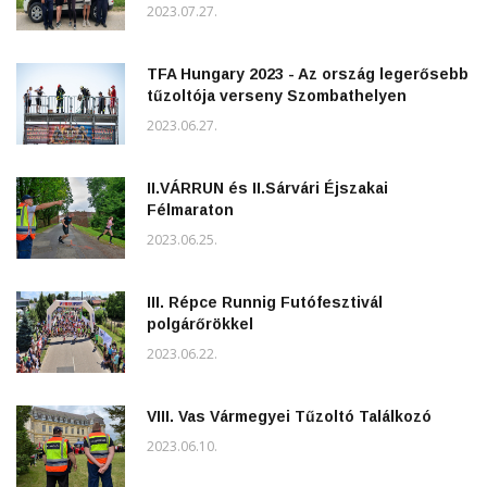
2023.07.27.
TFA Hungary 2023 - Az ország legerősebb
tűzoltója verseny Szombathelyen
2023.06.27.
II.VÁRRUN és II.Sárvári Éjszakai
Félmaraton
2023.06.25.
III. Répce Runnig Futófesztivál
polgárőrökkel
2023.06.22.
VIII. Vas Vármegyei Tűzoltó Találkozó
2023.06.10.