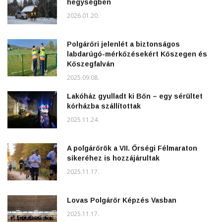
hegységben
2026.01.20.
Polgárőri jelenlét a biztonságos
labdarúgó-mérkőzésekért Kőszegen és
Kőszegfalván
2025.09.08.
Lakóház gyulladt ki Bőn – egy sérültet
kórházba szállítottak
2025.11.24.
A polgárőrök a VII. Őrségi Félmaraton
sikeréhez is hozzájárultak
2025.11.17.
Lovas Polgárőr Képzés Vasban
2025.11.17.