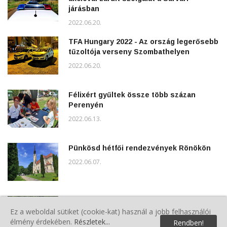
járásban
2022.06.20.
TFA Hungary 2022 - Az ország legerősebb
tűzoltója verseny Szombathelyen
2022.06.20.
Félixért gyűltek össze több százan
Perenyén
2022.06.13.
Pünkösd hétfői rendezvények Rönökön
2022.06.07.
Polgárőrök a Gyereknapon
Ez a weboldal sütiket (cookie-kat) használ a jobb felhasználói
2022.06.04.
élmény érdekében.
Részletek...
Rendben!