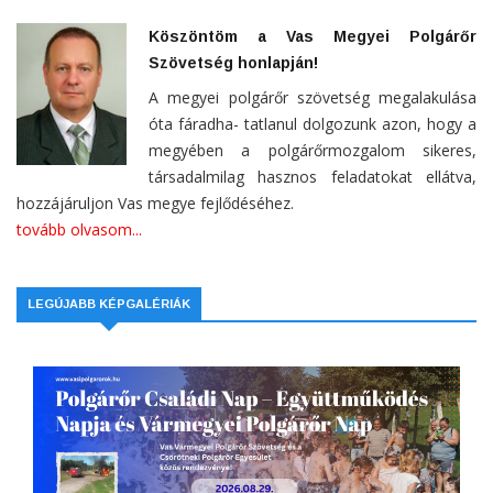
Köszöntöm a Vas Megyei Polgárőr
Szövetség honlapján!
A megyei polgárőr szövetség megalakulása
óta fáradha- tatlanul dolgozunk azon, hogy a
megyében a polgárőrmozgalom sikeres,
társadalmilag hasznos feladatokat ellátva,
hozzájáruljon Vas megye fejlődéséhez.
tovább olvasom...
LEGÚJABB KÉPGALÉRIÁK