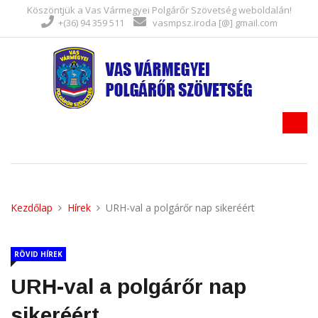
Köszöntjük a Vas Vármegyei Polgárőr Szövetség weboldalán!
+(36) 94 359 511
vasmpsz.iroda [@] gmail.com
Kezdőlap
Hírek
URH-val a polgárőr nap sikeréért
RÖVID HÍREK
URH-val a polgárőr nap
sikeréért