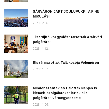
SÁRVÁRON JÁRT JOULUPUKKI, A FINN
MIKULÁS!
2023.12.06.
Tisztújító közgyűlést tartottak a sárvári
polgárőrök
2023.11.12.
Elszármazottak Találkozója Veleméren
2023.11.07.
Mindenszentek és Halottak Napján is
kiemelt szolgálatokat láttak el a
polgárőrök vármegyeszerte
2023.11.06.