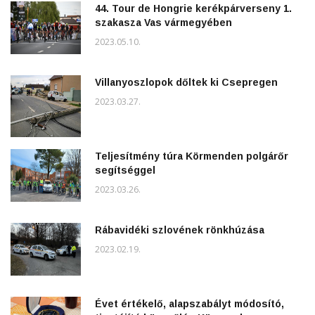
44. Tour de Hongrie kerékpárverseny 1.
szakasza Vas vármegyében
2023.05.10.
Villanyoszlopok dőltek ki Csepregen
2023.03.27.
Teljesítmény túra Körmenden polgárőr
segítséggel
2023.03.26.
Rábavidéki szlovének rönkhúzása
2023.02.19.
Évet értékelő, alapszabályt módosító,