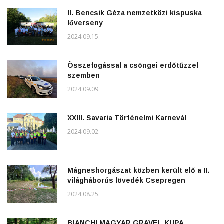
II. Bencsik Géza nemzetközi kispuska
lőverseny
2024.09.15.
Összefogással a csöngei erdőtűzzel
szemben
2024.09.09.
XXIII. Savaria Történelmi Karnevál
2024.09.02.
Mágneshorgászat közben került elő a II.
világháborús lövedék Csepregen
2024.08.25.
BIANCHI MAGYAR GRAVEL KUPA