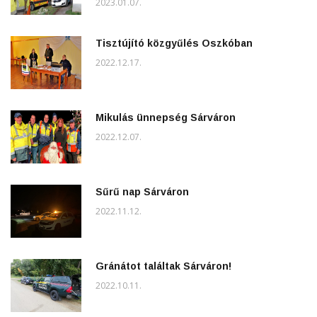
2023.01.07.
Tisztújító közgyűlés Oszkóban
2022.12.17.
Mikulás ünnepség Sárváron
2022.12.07.
Sűrű nap Sárváron
2022.11.12.
Gránátot találtak Sárváron!
2022.10.11.