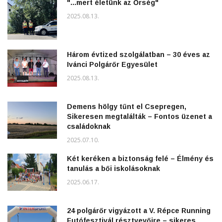
"...mert életünk az Őrség"
2025.08.13.
Három évtized szolgálatban – 30 éves az
Ivánci Polgárőr Egyesület
2025.08.13.
Demens hölgy tűnt el Csepregen,
Sikeresen megtalálták – Fontos üzenet a
családoknak
2025.07.10.
Két keréken a biztonság felé – Élmény és
tanulás a bői iskolásoknak
2025.06.17.
24 polgárőr vigyázott a V. Répce Running
Futófesztivál résztvevőire – sikeres