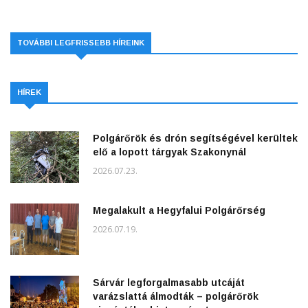
TOVÁBBI LEGFRISSEBB HÍREINK
HÍREK
Polgárőrök és drón segítségével kerültek
elő a lopott tárgyak Szakonynál
2026.07.23.
Megalakult a Hegyfalui Polgárőrség
2026.07.19.
Sárvár legforgalmasabb utcáját
varázslattá álmodták – polgárőrök