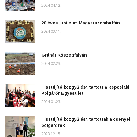
2024.04.12.
20 éves jubileum Magyarszombatfán
2024.03.11.
Gránát Kőszegfalván
2024.02.23.
Tisztújító közgyűlést tartott a Répcelaki
Polgárőr Egyesület
2024.01.23.
Tisztújító közgyűlést tartottak a csényei
polgárőrök
2023.12.15.