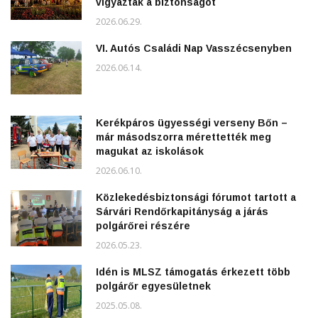
vigyázták a biztonságot
2026.06.29.
VI. Autós Családi Nap Vasszécsenyben
2026.06.14.
Kerékpáros ügyességi verseny Bőn –
már másodszorra mérettették meg
magukat az iskolások
2026.06.10.
Közlekedésbiztonsági fórumot tartott a
Sárvári Rendőrkapitányság a járás
polgárőrei részére
2026.05.23.
Idén is MLSZ támogatás érkezett több
polgárőr egyesületnek
2025.05.08.