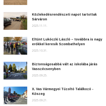
Közlekedésrendészeti napot tartottak
Sárváron
2025.11.11.
Eltűnt Lukóczki László – továbbra is nagy
erőkkel keresik Szombathelyen
2025.10.31.
Biztonságosabbá vált az iskolába járás
Vasszécsenyben
2025.09.25.
X. Vas Vármegyei Tűzoltó Találkozó -
Kőszeg
2025.09.21.