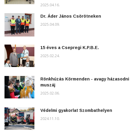
2025.04.16.
Dr. Áder János Csörötneken
2025.04.09.
15 éves a Csepregi K.P.B.E.
2025.02.24.
Rönkhúzás Körmenden - avagy házasodni
muszáj
2025.02.06.
Védelmi gyakorlat Szombathelyen
2024.11.10.