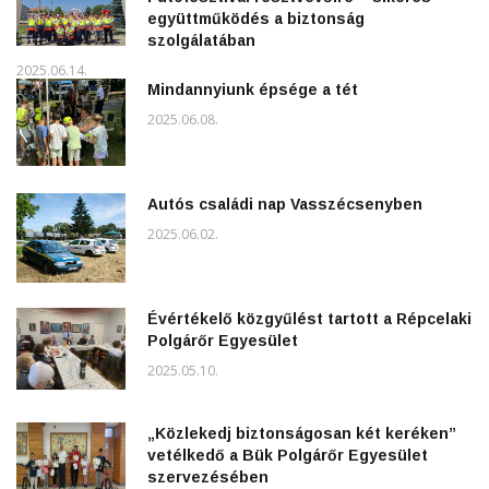
együttműködés a biztonság
szolgálatában
2025.06.14.
Mindannyiunk épsége a tét
2025.06.08.
Autós családi nap Vasszécsenyben
2025.06.02.
Évértékelő közgyűlést tartott a Répcelaki
Polgárőr Egyesület
2025.05.10.
„Közlekedj biztonságosan két keréken”
vetélkedő a Bük Polgárőr Egyesület
szervezésében