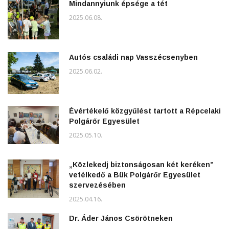
Mindannyiunk épsége a tét
2025.06.08.
Autós családi nap Vasszécsenyben
2025.06.02.
Évértékelő közgyűlést tartott a Répcelaki
Polgárőr Egyesület
2025.05.10.
„Közlekedj biztonságosan két keréken”
vetélkedő a Bük Polgárőr Egyesület
szervezésében
2025.04.16.
Dr. Áder János Csörötneken