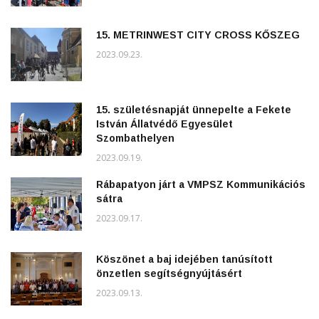
15. METRINWEST CITY CROSS KŐSZEG
2023.09.23.
15. születésnapját ünnepelte a Fekete
István Állatvédő Egyesület
Szombathelyen
2023.09.19.
Rábapatyon járt a VMPSZ Kommunikációs
sátra
2023.09.17.
Köszönet a baj idejében tanúsított
önzetlen segítségnyújtásért
2023.09.13.