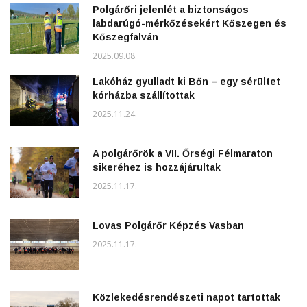
Polgárőri jelenlét a biztonságos
labdarúgó-mérkőzésekért Kőszegen és
Kőszegfalván
2025.09.08.
Lakóház gyulladt ki Bőn – egy sérültet
kórházba szállítottak
2025.11.24.
A polgárőrök a VII. Őrségi Félmaraton
sikeréhez is hozzájárultak
2025.11.17.
Lovas Polgárőr Képzés Vasban
2025.11.17.
Közlekedésrendészeti napot tartottak