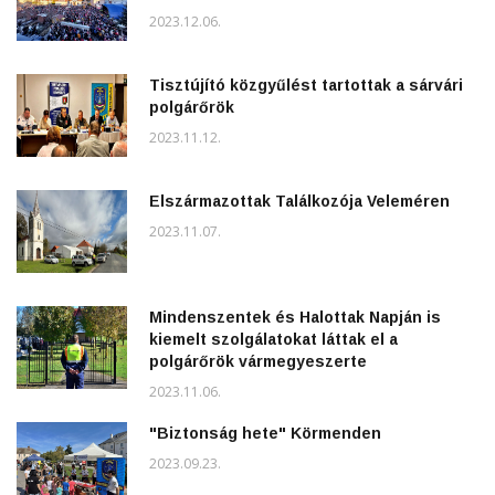
2023.12.06.
Tisztújító közgyűlést tartottak a sárvári
polgárőrök
2023.11.12.
Elszármazottak Találkozója Veleméren
2023.11.07.
Mindenszentek és Halottak Napján is
kiemelt szolgálatokat láttak el a
polgárőrök vármegyeszerte
2023.11.06.
"Biztonság hete" Körmenden
2023.09.23.