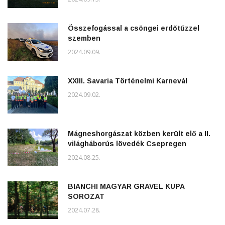
Összefogással a csöngei erdőtűzzel
szemben
2024.09.09.
XXIII. Savaria Történelmi Karnevál
2024.09.02.
Mágneshorgászat közben került elő a II.
világháborús lövedék Csepregen
2024.08.25.
BIANCHI MAGYAR GRAVEL KUPA
SOROZAT
2024.07.28.