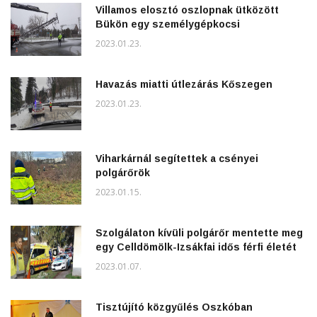
Villamos elosztó oszlopnak ütközött
Bükön egy személygépkocsi
2023.01.23.
Havazás miatti útlezárás Kőszegen
2023.01.23.
Viharkárnál segítettek a csényei
polgárőrök
2023.01.15.
Szolgálaton kívüli polgárőr mentette meg
egy Celldömölk-Izsákfai idős férfi életét
2023.01.07.
Tisztújító közgyűlés Oszkóban