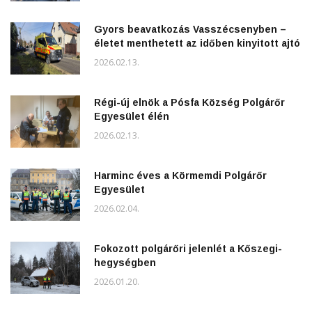
Gyors beavatkozás Vasszécsenyben –
életet menthetett az időben kinyitott ajtó
2026.02.13.
Régi-új elnök a Pósfa Község Polgárőr
Egyesület élén
2026.02.13.
Harminc éves a Körmemdi Polgárőr
Egyesület
2026.02.04.
Fokozott polgárőri jelenlét a Kőszegi-
hegységben
2026.01.20.