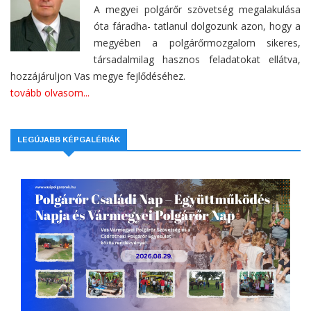
A megyei polgárőr szövetség megalakulása
óta fáradha- tatlanul dolgozunk azon, hogy a
megyében a polgárőrmozgalom sikeres,
társadalmilag hasznos feladatokat ellátva,
hozzájáruljon Vas megye fejlődéséhez.
tovább olvasom...
LEGÚJABB KÉPGALÉRIÁK