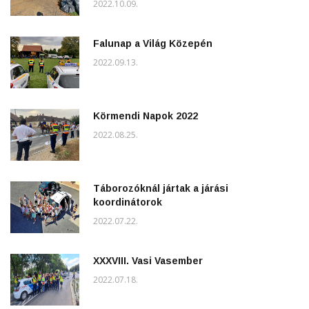
2022.10.09.
Falunap a Világ Közepén
2022.09.13.
Körmendi Napok 2022
2022.08.25.
Táborozóknál jártak a járási
koordinátorok
2022.07.22.
XXXVIII. Vasi Vasember
2022.07.18.