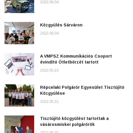
2022.06.04.
Közgyűlés Sárváron
2022.06.04.
A VMPSZ Kommunikációs Csoport
évindító Ötletbörzét tartott
2022.05.23.
Répcelaki Polgárőr Egyesület Tisztújító
Közgyűlése
2022.05.22.
Tisztújító közgyűlést tartottak a
vásárosmiskei polgárőrök
2022.05.07.