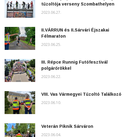
tűzoltója verseny Szombathelyen
2023.06.27.
II.VÁRRUN és II.Sárvári Éjszakai
Félmaraton
2023.06.25.
III. Répce Runnig Futófesztivál
polgárőrökkel
2023.06.22.
VIII. Vas Vármegyei Tűzoltó Találkozó
2023.06.10.
Veterán Piknik Sárváron
2023.06.04.