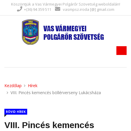
Köszöntjük a Vas Vármegyei Polgárőr Szövetség weboldalán!
+(36) 94 359 511
vasmpsz.iroda [@] gmail.com
Kezdőlap
Hírek
VIII. Pincés kemencés böllérverseny Lukácsháza
RÖVID HÍREK
VIII. Pincés kemencés