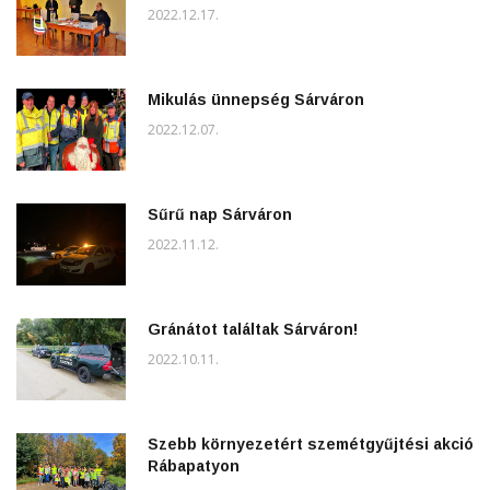
2022.12.17.
Mikulás ünnepség Sárváron
2022.12.07.
Sűrű nap Sárváron
2022.11.12.
Gránátot találtak Sárváron!
2022.10.11.
Szebb környezetért szemétgyűjtési akció
Rábapatyon