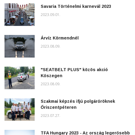
Savaria Történelmi karnevál 2023
2023.09.01.
Árvíz Körmendnél
2023.08.09.
"SEATBELT PLUS" közös akció
Kőszegen
2023.08.09.
Szakmai képzés ifjú polgárőröknek
Őriszentpéteren
2023.07.27.
TFA Hungary 2023 - Az ország legerősebb