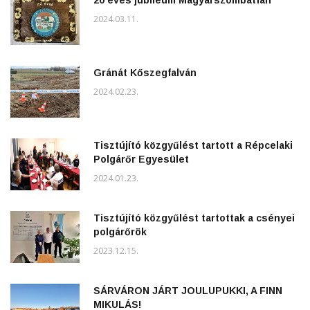
2024.03.11.
Gránát Kőszegfalván
2024.02.23.
Tisztújító közgyűlést tartott a Répcelaki
Polgárőr Egyesület
2024.01.23.
Tisztújító közgyűlést tartottak a csényei
polgárőrök
2023.12.15.
SÁRVÁRON JÁRT JOULUPUKKI, A FINN
MIKULÁS!