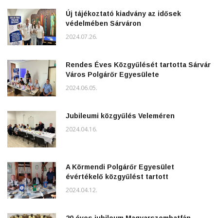
Új tájékoztató kiadvány az idősek
védelmében Sárváron
2024.07.26.
Rendes Éves Közgyűlését tartotta Sárvár
Város Polgárőr Egyesülete
2024.06.05.
Jubileumi közgyűlés Veleméren
2024.04.16.
A Körmendi Polgárőr Egyesület
évértékelő közgyűlést tartott
2024.04.12.
20 éves jubileum Magyarszombatfán