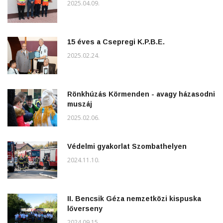
2025.04.09.
15 éves a Csepregi K.P.B.E.
2025.02.24.
Rönkhúzás Körmenden - avagy házasodni
muszáj
2025.02.06.
Védelmi gyakorlat Szombathelyen
2024.11.10.
II. Bencsik Géza nemzetközi kispuska
lőverseny
2024.09.15.