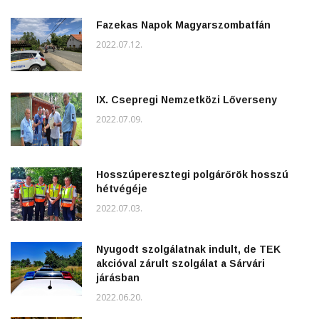
Fazekas Napok Magyarszombatfán
2022.07.12.
IX. Csepregi Nemzetközi Lőverseny
2022.07.09.
Hosszúperesztegi polgárőrök hosszú
hétvégéje
2022.07.03.
Nyugodt szolgálatnak indult, de TEK
akcióval zárult szolgálat a Sárvári
járásban
2022.06.20.