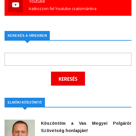
Youtube
Iratkozzon fel Youtube csatornánkra
KERESÉS A HÍREKBEN
ELNÖKI KÖSZÖNTŐ
Köszöntöm a Vas Megyei Polgárőr
Szövetség honlapján!