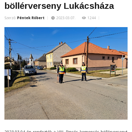
böllérverseny Lukácsháza
Szerző:
Péntek Róbert
2023.03.07.
1244
2023.03.04-én rendezték a VIII. Pincés kemencés böllérversenyt