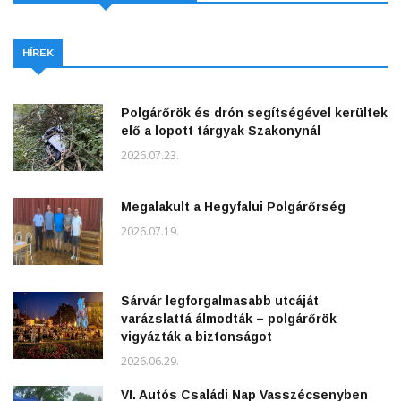
HÍREK
Polgárőrök és drón segítségével kerültek
elő a lopott tárgyak Szakonynál
2026.07.23.
Megalakult a Hegyfalui Polgárőrség
2026.07.19.
Sárvár legforgalmasabb utcáját
varázslattá álmodták – polgárőrök
vigyázták a biztonságot
2026.06.29.
VI. Autós Családi Nap Vasszécsenyben