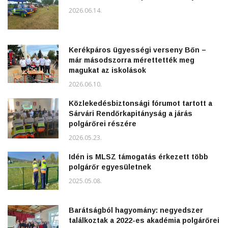
2026.06.14.
Kerékpáros ügyességi verseny Bőn –
már másodszorra mérettették meg
magukat az iskolások
2026.06.10.
Közlekedésbiztonsági fórumot tartott a
Sárvári Rendőrkapitányság a járás
polgárőrei részére
2026.05.23.
Idén is MLSZ támogatás érkezett több
polgárőr egyesületnek
2025.05.08.
Barátságból hagyomány: negyedszer
találkoztak a 2022-es akadémia polgárőrei