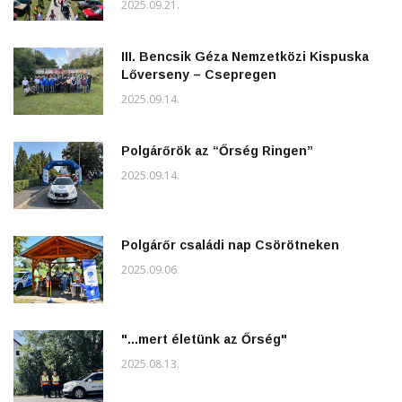
2025.09.21.
III. Bencsik Géza Nemzetközi Kispuska
Lőverseny – Csepregen
2025.09.14.
Polgárőrök az “Őrség Ringen”
2025.09.14.
Polgárőr családi nap Csörötneken
2025.09.06.
"...mert életünk az Őrség"
2025.08.13.