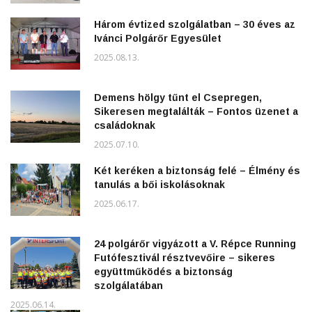
Három évtized szolgálatban – 30 éves az
Ivánci Polgárőr Egyesület
2025.08.13.
Demens hölgy tűnt el Csepregen,
Sikeresen megtalálták – Fontos üzenet a
családoknak
2025.07.10.
Két keréken a biztonság felé – Élmény és
tanulás a bői iskolásoknak
2025.06.17.
24 polgárőr vigyázott a V. Répce Running
Futófesztivál résztvevőire – sikeres
együttműködés a biztonság
szolgálatában
2025.06.14.