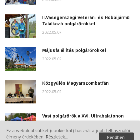
II.Vasegerszegi Veterán- és Hobbijármű
Találkozó polgárőrökkel
2022.05.07.
Májusfa állítás polgárőrökkel
2022.05.02.
Közgyűlés Magyarszombatfán
2022.05.02.
Vasi polgárőrök a XVI. Ultrabalatonon
2022.05.02.
Ez a weboldal sütiket (cookie-kat) használ a jobb felhasználói
élmény érdekében.
Részletek...
Rendben!