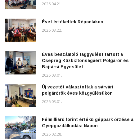
2026.04.21.
Évet értékeltek Répcelakon
2026.03.22.
Éves beszámoló taggyűlést tartott a
Csepreg Közbiztonságáért Polgárőr és
Bajtársi Egyesület
2026.03.01.
Új vezetőt választottak a sárvári
polgárőrök éves közgyűlésükön
2026.03.01.
Félmilliárd forint értékű géppark őrzése a
Gyepgazdálkodási Napon
2026.02.28.