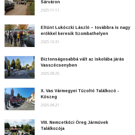
Sárváron
2025.11.11.
Eltűnt Lukóczki László – továbbra is nagy
erőkkel keresik Szombathelyen
2025.10.31.
Biztonságosabbá vált az iskolába járás
Vasszécsenyben
2025.09.25.
X. Vas Vármegyei Tűzoltó Találkozó -
Kőszeg
2025.09.21.
VIII. Nemzetközi Öreg Járművek
Találkozója