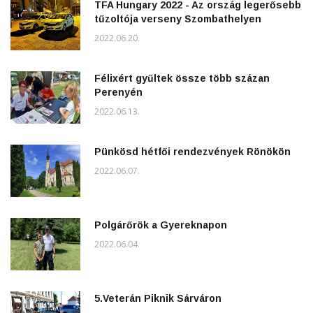
TFA Hungary 2022 - Az ország legerősebb
tűzoltója verseny Szombathelyen
2022.06.20.
Félixért gyűltek össze több százan
Perenyén
2022.06.13.
Pünkösd hétfői rendezvények Rönökön
2022.06.07.
Polgárőrök a Gyereknapon
2022.06.04.
5.Veterán Piknik Sárváron