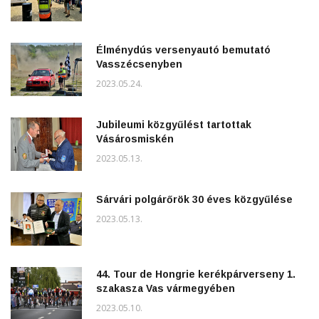
Élménydús versenyautó bemutató
Vasszécsenyben
2023.05.24.
Jubileumi közgyűlést tartottak
Vásárosmiskén
2023.05.13.
Sárvári polgárőrök 30 éves közgyűlése
2023.05.13.
44. Tour de Hongrie kerékpárverseny 1.
szakasza Vas vármegyében
2023.05.10.