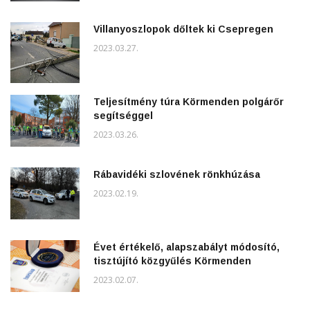
Villanyoszlopok dőltek ki Csepregen
2023.03.27.
Teljesítmény túra Körmenden polgárőr
segítséggel
2023.03.26.
Rábavidéki szlovének rönkhúzása
2023.02.19.
Évet értékelő, alapszabályt módosító,
tisztújító közgyűlés Körmenden
2023.02.07.