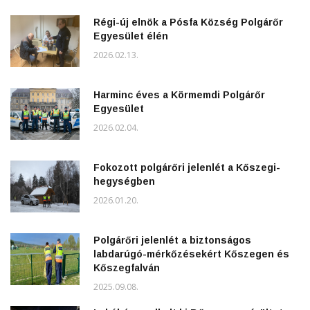
Régi-új elnök a Pósfa Község Polgárőr
Egyesület élén
2026.02.13.
Harminc éves a Körmemdi Polgárőr
Egyesület
2026.02.04.
Fokozott polgárőri jelenlét a Kőszegi-
hegységben
2026.01.20.
Polgárőri jelenlét a biztonságos
labdarúgó-mérkőzésekért Kőszegen és
Kőszegfalván
2025.09.08.