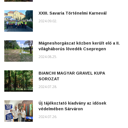
XXIII. Savaria Történelmi Karnevál
2024.09.02.
Mágneshorgászat közben került elő a II.
világháborús lövedék Csepregen
2024.08.25.
BIANCHI MAGYAR GRAVEL KUPA
SOROZAT
2024.07.28.
Új tájékoztató kiadvány az idősek
védelmében Sárváron
2024.07.26.