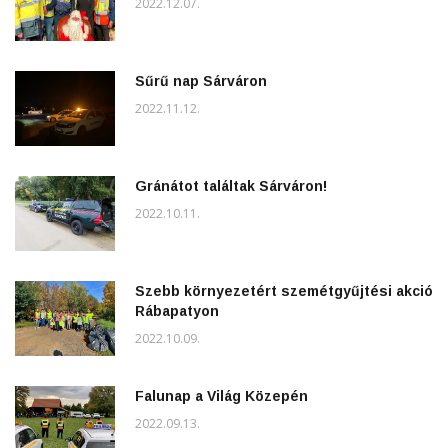
2022.12.07.
Sűrű nap Sárváron
2022.11.12.
Gránátot találtak Sárváron!
2022.10.11.
Szebb környezetért szemétgyűjtési akció
Rábapatyon
2022.10.09.
Falunap a Világ Közepén
2022.09.13.