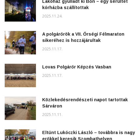
Lakóház gyulladt ki Bőn – egy sérültet
kórházba szállítottak
2025.11.24.
A polgárőrök a VII. Őrségi Félmaraton
sikeréhez is hozzájárultak
2025.11.17.
Lovas Polgárőr Képzés Vasban
2025.11.17.
Közlekedésrendészeti napot tartottak
Sárváron
2025.11.11.
Eltűnt Lukóczki László – továbbra is nagy
erőkkel keresik Szombathelyen