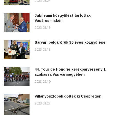
2023.05.24.
Jubileumi közgyűlést tartottak
Vásárosmiskén
2023.05.13.
Sárvári polgárőrök 30 éves közgyűlése
2023.05.13.
44. Tour de Hongrie kerékpárverseny 1.
szakasza Vas vármegyében
2023.05.10.
Villanyoszlopok dőltek ki Csepregen
2023.03.27.