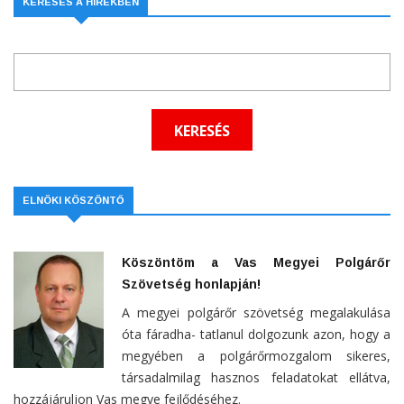
KERESÉS A HÍREKBEN
ELNÖKI KÖSZÖNTŐ
Köszöntöm a Vas Megyei Polgárőr
Szövetség honlapján!
A megyei polgárőr szövetség megalakulása
óta fáradha- tatlanul dolgozunk azon, hogy a
megyében a polgárőrmozgalom sikeres,
társadalmilag hasznos feladatokat ellátva,
hozzájáruljon Vas megye fejlődéséhez.