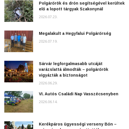
Polgárőrök és drón segítségével kerültek
elő a lopott tárgyak Szakonynál
2026.07.23.
Megalakult a Hegyfalui Polgárőrség
2026.07.19.
Sárvár legforgalmasabb utcáját
varázslattá álmodták – polgárőrök
vigyázták a biztonságot
2026.06.29.
VI. Autós Családi Nap Vasszécsenyben
2026.06.14.
Kerékpáros ügyességi verseny Bőn –