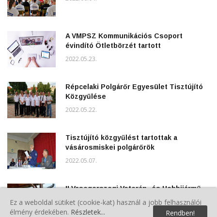
A VMPSZ Kommunikációs Csoport
évindító Ötletbörzét tartott
2022.05.23.
Répcelaki Polgárőr Egyesület Tisztújító
Közgyűlése
2022.05.22.
Tisztújító közgyűlést tartottak a
vásárosmiskei polgárőrök
2022.05.07.
II.Vasegerszegi Veterán- és Hobbijármű
Találkozó polgárőrökkel
Ez a weboldal sütiket (cookie-kat) használ a jobb felhasználói
élmény érdekében.
Részletek...
2022.05.07.
Rendben!