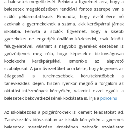
a balesetek megelőzését. Felhívta a figyelmet arra, hogy a
balesetek megelőzésében rendkívül fontos szerepe van a
szülői példamutatásnak. Elmondta, hogy évről évre nő
azoknak a gyermekeknek a száma, akik kerékpárral járnak
iskolába. Felhívta a szülők figyelmét, hogy a kisebb
gyerekeket ne engedjék önállóan közlekedni, csak felnőtt
felügyeletével, valamint a nagyobb gyerekek esetében is
győződjenek meg róla, hogy képesek-e biztonságosan
közlekedni kerékpárjukkal, ismerik-e az alapvető
szabályokat. A járművezetőket arra kérte, hogy legyenek az
átlagosnál is türelmesebbek, körültekintőbbek a
tanévkezdés idején, hiszen ilyenkor megnő a forgalom az
oktatási intézmények környékén, valamint ezzel együtt a
balesetek bekövetkezésének kockázata is. Írja a
police.hu
Az iskolakezdés a polgárőröknek is kiemelt feladatokat ad.
Tanévkezdés időszakában az iskolák környékén a gyermek
balesetek megelőzése érdekében zebraőr szolgálatot