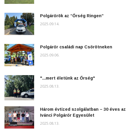
Polgárőrök az “Őrség Ringen”
2025.09.14.
Polgárőr családi nap Csörötneken
2025.09.06.
"...mert életünk az Őrség"
2025.08.13.
Három évtized szolgálatban – 30 éves az
Ivánci Polgárőr Egyesület
2025.08.13.