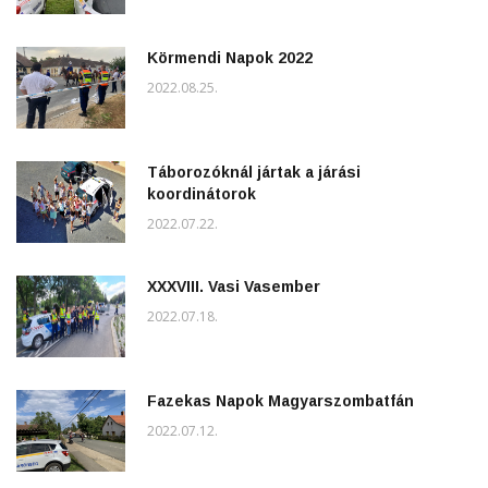
Körmendi Napok 2022
2022.08.25.
Táborozóknál jártak a járási
koordinátorok
2022.07.22.
XXXVIII. Vasi Vasember
2022.07.18.
Fazekas Napok Magyarszombatfán
2022.07.12.