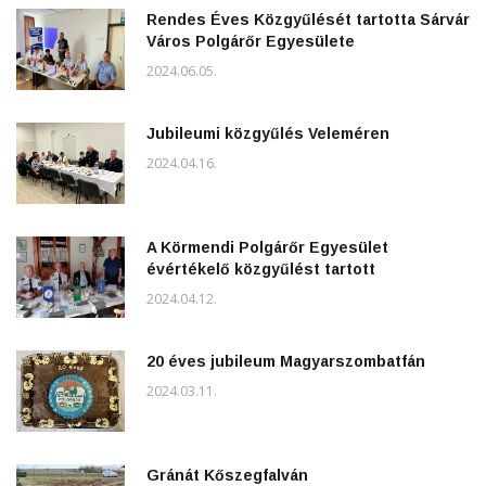
Rendes Éves Közgyűlését tartotta Sárvár
Város Polgárőr Egyesülete
2024.06.05.
Jubileumi közgyűlés Veleméren
2024.04.16.
A Körmendi Polgárőr Egyesület
évértékelő közgyűlést tartott
2024.04.12.
20 éves jubileum Magyarszombatfán
2024.03.11.
Gránát Kőszegfalván