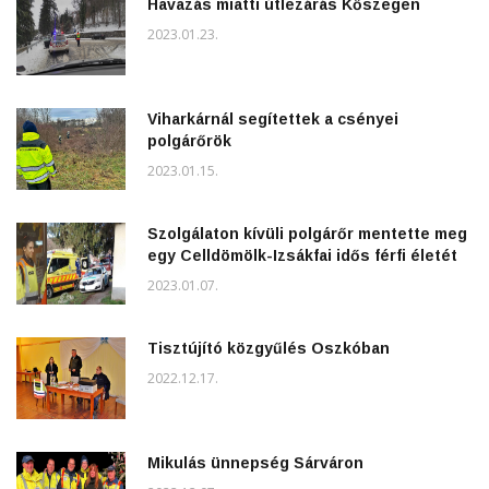
Havazás miatti útlezárás Kőszegen
2023.01.23.
Viharkárnál segítettek a csényei
polgárőrök
2023.01.15.
Szolgálaton kívüli polgárőr mentette meg
egy Celldömölk-Izsákfai idős férfi életét
2023.01.07.
Tisztújító közgyűlés Oszkóban
2022.12.17.
Mikulás ünnepség Sárváron