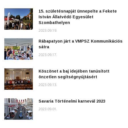
15. születésnapját ünnepelte a Fekete
István Állatvédő Egyesület
Szombathelyen
2023.09.19.
Rábapatyon járt a VMPSZ Kommunikációs
sátra
2023.09.17.
Köszönet a baj idejében tanúsított
önzetlen segítségnyújtásért
2023.09.13.
Savaria Történelmi karnevál 2023
2023.09.01.