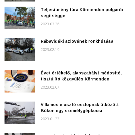
Teljesítmény túra Körmenden polgárőr
segítséggel
2023.03.26.
Rábavidéki szlovének rönkhúzása
2023.02.19.
Évet értékelő, alapszabályt módosító,
tisztújító közgyűlés Körmenden
2023.02.07.
Villamos elosztó oszlopnak ütközött
Bükön egy személygépkocsi
2023.01.23.