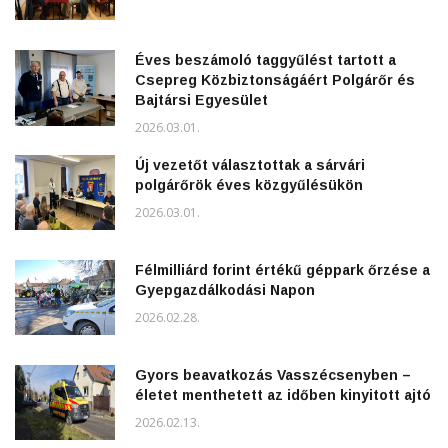
Éves beszámoló taggyűlést tartott a
Csepreg Közbiztonságáért Polgárőr és
Bajtársi Egyesület
2026.03.01.
Új vezetőt választottak a sárvári
polgárőrök éves közgyűlésükön
2026.03.01.
Félmilliárd forint értékű géppark őrzése a
Gyepgazdálkodási Napon
2026.02.28.
Gyors beavatkozás Vasszécsenyben –
életet menthetett az időben kinyitott ajtó
2026.02.13.