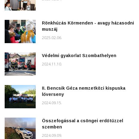
Rönkhúzás Körmenden - avagy házasodni
muszáj
2025.02.06.
Védelmi gyakorlat Szombathelyen
2024.11.10.
II. Bencsik Géza nemzetközi kispuska
lőverseny
2024.09.15.
Összefogással a csöngei erdőtűzzel
szemben
2024.09.09.