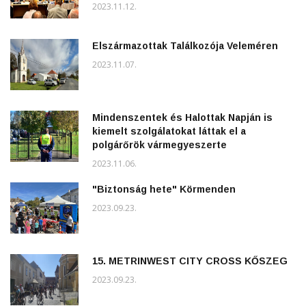
2023.11.12.
Elszármazottak Találkozója Veleméren
2023.11.07.
Mindenszentek és Halottak Napján is
kiemelt szolgálatokat láttak el a
polgárőrök vármegyeszerte
2023.11.06.
"Biztonság hete" Körmenden
2023.09.23.
15. METRINWEST CITY CROSS KŐSZEG
2023.09.23.