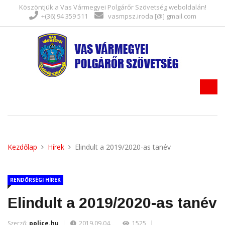
Köszöntjük a Vas Vármegyei Polgárőr Szövetség weboldalán!
+(36) 94 359 511
vasmpsz.iroda [@] gmail.com
Kezdőlap
Hírek
Elindult a 2019/2020-as tanév
RENDŐRSÉGI HÍREK
Elindult a 2019/2020-as tanév
Szerző:
police.hu
2019.09.04.
1525