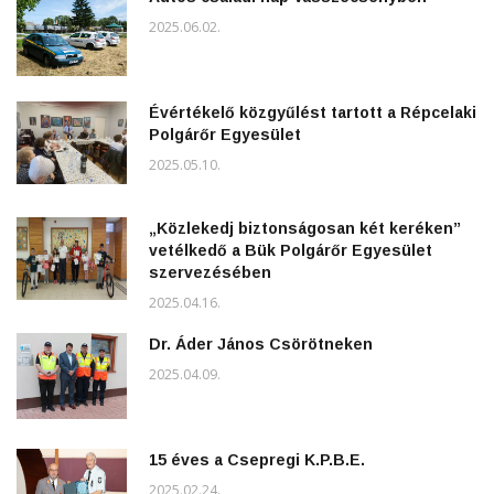
2025.06.02.
Évértékelő közgyűlést tartott a Répcelaki
Polgárőr Egyesület
2025.05.10.
„Közlekedj biztonságosan két keréken”
vetélkedő a Bük Polgárőr Egyesület
szervezésében
2025.04.16.
Dr. Áder János Csörötneken
2025.04.09.
15 éves a Csepregi K.P.B.E.
2025.02.24.