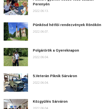
Perenyén
2022.06.13.
Pünkösd hétfői rendezvények Rönökön
2022.06.07.
Polgárőrök a Gyereknapon
2022.06.04.
5.Veterán Piknik Sárváron
2022.06.04.
Közgyűlés Sárváron
2022.06.04.