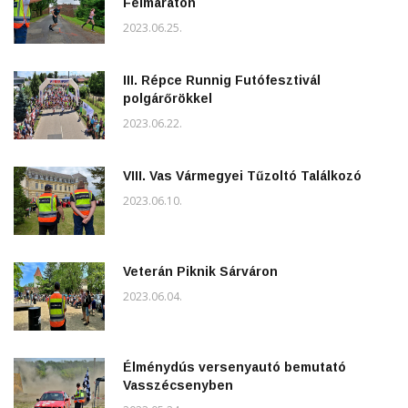
Félmaraton
2023.06.25.
III. Répce Runnig Futófesztivál
polgárőrökkel
2023.06.22.
VIII. Vas Vármegyei Tűzoltó Találkozó
2023.06.10.
Veterán Piknik Sárváron
2023.06.04.
Élménydús versenyautó bemutató
Vasszécsenyben