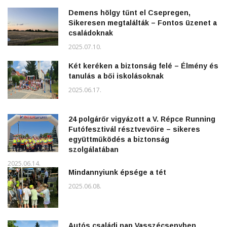
Demens hölgy tűnt el Csepregen,
Sikeresen megtalálták – Fontos üzenet a
családoknak
2025.07.10.
Két keréken a biztonság felé – Élmény és
tanulás a bői iskolásoknak
2025.06.17.
24 polgárőr vigyázott a V. Répce Running
Futófesztivál résztvevőire – sikeres
együttműködés a biztonság
szolgálatában
2025.06.14.
Mindannyiunk épsége a tét
2025.06.08.
Autós családi nap Vasszécsenyben