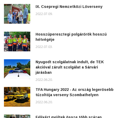
IX. Csepregi Nemzetközi Lőverseny
2022.07.09.
Hosszúperesztegi polgárőrök hosszú
hétvégéje
2022.07.03.
Nyugodt szolgálatnak indult, de TEK
akcióval zárult szolgálat a Sárvári
járásban
2022.06.20.
TFA Hungary 2022 - Az ország legerősebb
tűzoltója verseny Szombathelyen
2022.06.20.
Félixért gyűltek össze több százan