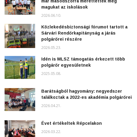
már másodszorra mérettették meg
magukat az iskolások
2026.06.10.
Közlekedésbiztonsági fórumot tartott a
Sárvári Rendőrkapitányság a járás
polgárőrei részére
2026.05.23.
Idén is MLSZ támogatás érkezett több
polgárőr egyesületnek
2025.05.08.
Barátságból hagyomány: negyedszer
találkoztak a 2022-es akadémia polgárőrei
2026.04.21.
Évet értékeltek Répcelakon
2026.03.22.