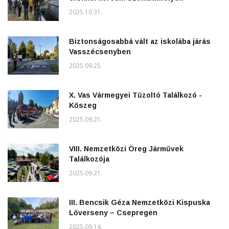
2025.10.31.
Biztonságosabbá vált az iskolába járás
Vasszécsenyben
2025.09.25.
X. Vas Vármegyei Tűzoltó Találkozó -
Kőszeg
2025.09.21.
VIII. Nemzetközi Öreg Járművek
Találkozója
2025.09.21.
III. Bencsik Géza Nemzetközi Kispuska
Lőverseny – Csepregen
2025.09.14.