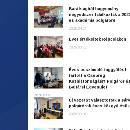
Barátságból hagyomány:
negyedszer találkoztak a 202
es akadémia polgárőrei
2026.04.21.
Évet értékeltek Répcelakon
2026.03.22.
Éves beszámoló taggyűlést
tartott a Csepreg
Közbiztonságáért Polgárőr é
Bajtársi Egyesület
2026.03.01.
Új vezetőt választottak a sárv
polgárőrök éves közgyűlésü
2026.03.01.