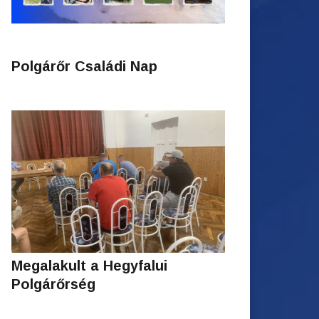
Polgárőr Családi Nap
Megalakult a Hegyfalui
Polgárőrség