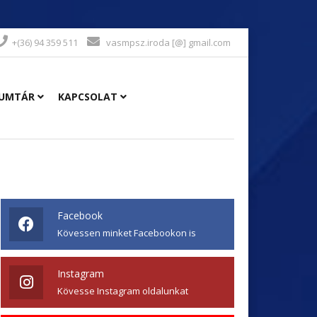
+(36) 94 359 511
vasmpsz.iroda [@] gmail.com
UMTÁR
KAPCSOLAT
Facebook
Kövessen minket Facebookon is
Instagram
Kövesse Instagram oldalunkat