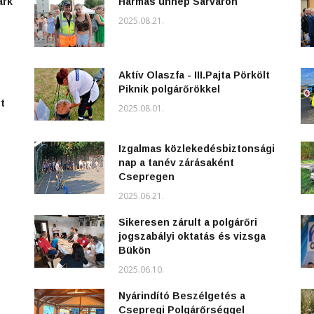
ark
Hármas ünnep Sárváron
2025.08.21.
Aktív Olaszfa - III.Pajta Pörkölt
Piknik polgárőrökkel
t
2025.08.01.
Izgalmas közlekedésbiztonsági
nap a tanév zárásaként
Csepregen
2025.06.21.
Sikeresen zárult a polgárőri
jogszabályi oktatás és vizsga
Bükön
2025.06.10.
Nyárindító Beszélgetés a
Csepregi Polgárőrséggel