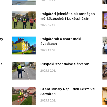
2026.03.24.
Polgárőri jelenlét a biztonságos
mérkőzésekért Lukácsházán
2025.09.12.
ny
Polgárőrök a csörötneki
óvodában
2025.12.07.
ot
Püspöki szentmise Sárváron
2025.10.08.
Szent Mihály Napi Civil Fesztivál
Sárváron
2025.10.02.