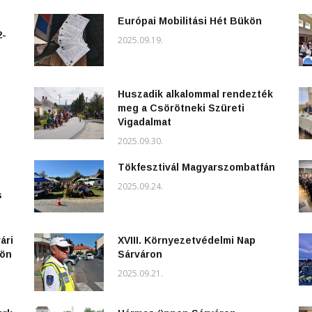
Európai Mobilitási Hét Bükön
2-
2025.09.19.
Huszadik alkalommal rendezték
meg a Csörötneki Szüreti
Vigadalmat
2025.09.30.
Tökfesztivál Magyarszombatfán
2025.09.24.
s
ári
XVIII. Környezetvédelmi Nap
kön
Sárváron
2025.09.21.