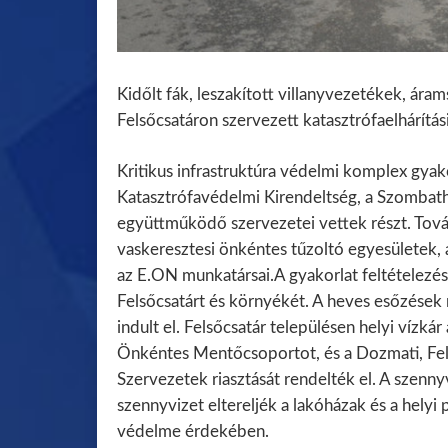
Kidőlt fák, leszakított villanyvezetékek, ára
Felsőcsatáron szervezett katasztrófaelhárítás
Kritikus infrastruktúra védelmi komplex gyak
Katasztrófavédelmi Kirendeltség, a Szombathe
együttműködő szervezetei vettek részt. Tovább
vaskeresztesi önkéntes tűzoltó egyesületek, 
az E.ON munkatársai.A gyakorlat feltételezése 
Felsőcsatárt és környékét. A heves esőzések 
indult el. Felsőcsatár településen helyi vízkár
Önkéntes Mentőcsoportot, és a Dozmati, Fels
Szervezetek riasztását rendelték el. A szenny
szennyvizet eltereljék a lakóházak és a helyi 
védelme érdekében.