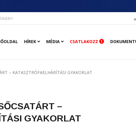
ldalán!
FŐOLDAL
HÍREK
MÉDIA
CSATLAKOZZ
DOKUMENT
TÁRT – KATASZTRÓFAELHÁRÍTÁSI GYAKORLAT
LSŐCSATÁRT –
TÁSI GYAKORLAT