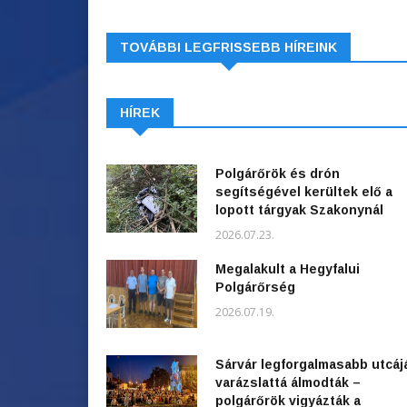
TOVÁBBI LEGFRISSEBB HÍREINK
HÍREK
Polgárőrök és drón
segítségével kerültek elő a
lopott tárgyak Szakonynál
2026.07.23.
Megalakult a Hegyfalui
Polgárőrség
2026.07.19.
Sárvár legforgalmasabb utcáj
varázslattá álmodták –
polgárőrök vigyázták a