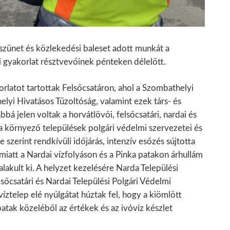
mszünet és közlekedési baleset adott munkát a
i gyakorlat résztvevőinek pénteken délelőtt.
orlatot tartottak Felsőcsatáron, ahol a Szombathelyi
lyi Hivatásos Tűzoltóság, valamint ezek társ- és
á jelen voltak a horvátlövői, felsőcsatári, nardai és
a környező települések polgári védelmi szervezetei és
szerint rendkívüli időjárás, intenzív esőzés sújtotta
miatt a Nardai vízfolyáson és a Pinka patakon árhullám
 alakult ki. A helyzet kezelésére Narda Települési
őcsatári és Nardai Települési Polgári Védelmi
víztelep elé nyúlgátat húztak fel, hogy a kiömlött
patak közeléből az értékek és az ivóvíz készlet