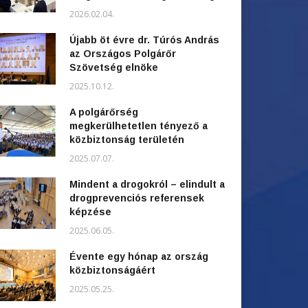
2026.02.04.
Újabb öt évre dr. Túrós András
az Országos Polgárőr
Szövetség elnöke
2025.10.12.
A polgárőrség
megkerülhetetlen tényező a
közbiztonság területén
2025.07.07.
Mindent a drogokról – elindult a
drogprevenciós referensek
képzése
2025.06.05.
Évente egy hónap az ország
közbiztonságáért
2025.05.25.