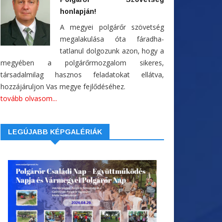
honlapján!
A megyei polgárőr szövetség
megalakulása óta fáradha-
tatlanul dolgozunk azon, hogy a
megyében a polgárőrmozgalom sikeres,
társadalmilag hasznos feladatokat ellátva,
hozzájáruljon Vas megye fejlődéséhez.
tovább olvasom...
LEGÚJABB KÉPGALÉRIÁK