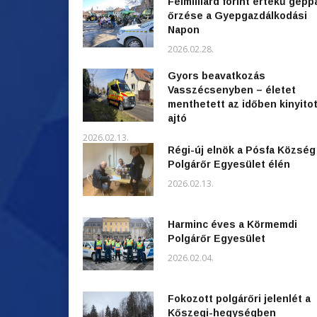
Félmilliárd forint értékű gépp
őrzése a Gyepgazdálkodási
Napon
2026.02.28.
Gyors beavatkozás
Vasszécsenyben – életet
menthetett az időben kinyitot
ajtó
2026.02.13.
Régi-új elnök a Pósfa Község
Polgárőr Egyesület élén
2026.02.13.
Harminc éves a Körmemdi
Polgárőr Egyesület
2026.02.04.
Fokozott polgárőri jelenlét a
Kőszegi-hegységben