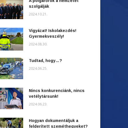
A polgárőrök a nemzetet
szolgálják
2024.10.21.
Vigyázat! Iskolakezdés!
Gyermekveszély!
2024.08.30.
Tudtad, hogy…?
2024.06.25.
Nincs konkurenciánk, nincs
vetélytársunk!
2024.06.23.
Hogyan dokumentáljuk a
felderített szeméthegyeket?