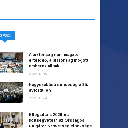
OPSZ
A biztonság nem magától
értetődő, a biztonság mögött
emberek állnak
2026.07.06.
Nagyszabású ünnepség a 35.
évfordulón
2026.03.29.
Elfogadta a 2026-os
költségvetést az Országos
Polgárőr Szövetség elnöksége