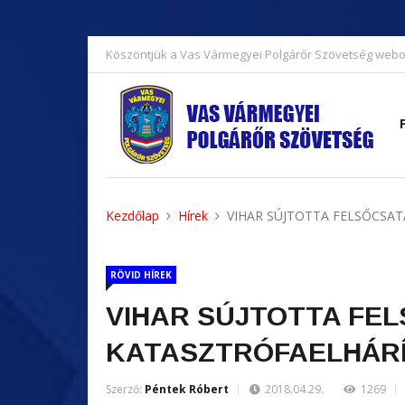
Köszöntjük a Vas Vármegyei Polgárőr Szövetség webo
Kezdőlap
Hírek
VIHAR SÚJTOTTA FELSŐCSA
RÖVID HÍREK
VIHAR SÚJTOTTA FE
KATASZTRÓFAELHÁRÍ
Szerző:
Péntek Róbert
2018.04.29.
1269