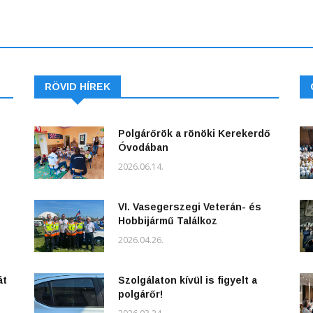
RÖVID HÍREK
Polgárőrök a rönöki Kerekerdő
Óvodában
2026.06.14.
VI. Vasegerszegi Veterán- és
Hobbijármű Találkoz
2026.04.26.
át
Szolgálaton kívül is figyelt a
polgárőr!