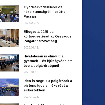
Gyermekvédelemről és
közbiztonságról – ezúttal
Pacsán
2025.02.16.
Elfogadta 2025-ös
költségvetését az Országos
Polgárőr Szövetség
2025.01.18.
Hivatalosan is elindult a
gyermek – és ifjúságvédelem
éve a polgárőrségnél
2025.01.13.
Idén is segítik a polgárőrök a
biztonságos emlékezést a
sírkertekben
2024.10.25.