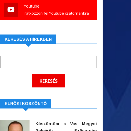
Youtube
Iratkozzon fel Youtube csatornánkra
KERESÉS A HÍREKBEN
ELNÖKI KÖSZÖNTŐ
Köszöntöm a Vas Megyei
Polgárőr Szövetség