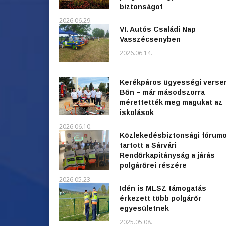
biztonságot
2026.06.29.
VI. Autós Családi Nap
Vasszécsenyben
2026.06.14.
Kerékpáros ügyességi verse
Bőn – már másodszorra
mérettették meg magukat az
iskolások
2026.06.10.
Közlekedésbiztonsági fórum
tartott a Sárvári
Rendőrkapitányság a járás
polgárőrei részére
2026.05.23.
Idén is MLSZ támogatás
érkezett több polgárőr
egyesületnek
2025.05.08.