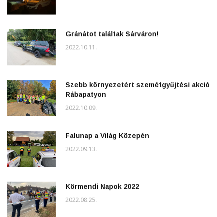
Gránátot találtak Sárváron!
2022.10.11.
Szebb környezetért szemétgyűjtési akció
Rábapatyon
2022.10.09.
Falunap a Világ Közepén
2022.09.13.
Körmendi Napok 2022
2022.08.25.