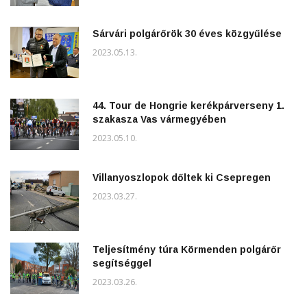
Sárvári polgárőrök 30 éves közgyűlése
2023.05.13.
44. Tour de Hongrie kerékpárverseny 1.
szakasza Vas vármegyében
2023.05.10.
Villanyoszlopok dőltek ki Csepregen
2023.03.27.
Teljesítmény túra Körmenden polgárőr
segítséggel
2023.03.26.