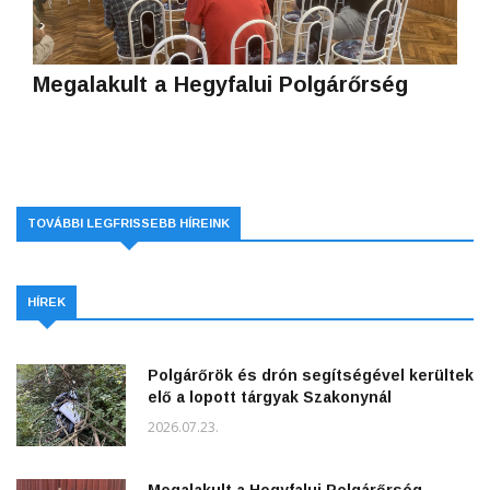
Megalakult a Hegyfalui Polgárőrség
TOVÁBBI LEGFRISSEBB HÍREINK
HÍREK
Polgárőrök és drón segítségével kerültek
elő a lopott tárgyak Szakonynál
2026.07.23.
Megalakult a Hegyfalui Polgárőrség