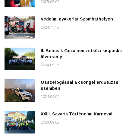
2025.02.06.
Védelmi gyakorlat Szombathelyen
2024.11.10.
II. Bencsik Géza nemzetközi kispuska
lőverseny
2024.09.15.
Összefogással a csöngei erdőtűzzel
szemben
2024.09.09.
XXIII. Savaria Történelmi Karnevál
2024.09.02.