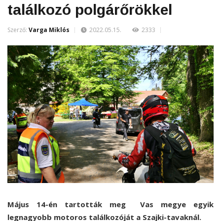
találkozó polgárőrökkel
Szerző:
Varga Miklós
2022.05.15.
2333
Május 14-én tartották meg Vas megye egyik
legnagyobb motoros találkozóját a Szajki-tavaknál.