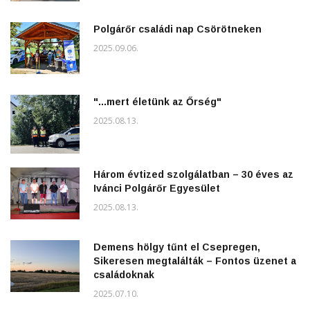
Polgárőr családi nap Csörötneken
2025.09.06.
"...mert életünk az Őrség"
2025.08.13.
Három évtized szolgálatban – 30 éves az
Ivánci Polgárőr Egyesület
2025.08.13.
Demens hölgy tűnt el Csepregen,
Sikeresen megtalálták – Fontos üzenet a
családoknak
2025.07.10.