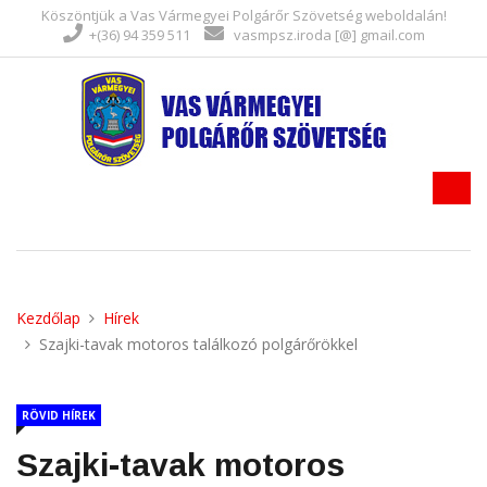
Köszöntjük a Vas Vármegyei Polgárőr Szövetség weboldalán!
+(36) 94 359 511
vasmpsz.iroda [@] gmail.com
Kezdőlap
Hírek
Szajki-tavak motoros találkozó polgárőrökkel
RÖVID HÍREK
Szajki-tavak motoros