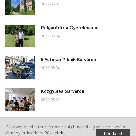
2022.06.07.
Polgárőrök a Gyereknapon
2022.06.04.
5.Veterán Piknik Sárváron
2022.06.04.
Közgyűlés Sárváron
2022.06.04.
A VMPSZ Kommunikációs Csoport
Ez a weboldal sütiket (cookie-kat) használ a jobb felhasználói
évindító Ötletbörzét tartott
élmény érdekében.
Részletek...
Rendben!