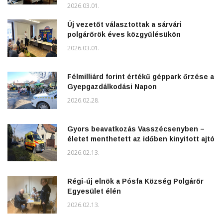
2026.03.01.
Új vezetőt választottak a sárvári
polgárőrök éves közgyűlésükön
2026.03.01.
Félmilliárd forint értékű géppark őrzése a
Gyepgazdálkodási Napon
2026.02.28.
Gyors beavatkozás Vasszécsenyben –
életet menthetett az időben kinyitott ajtó
2026.02.13.
Régi-új elnök a Pósfa Község Polgárőr
Egyesület élén
2026.02.13.