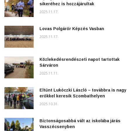
sikeréhez is hozzájárultak
2025.11.17.
Lovas Polgárőr Képzés Vasban
2025.11.17.
Közlekedésrendészeti napot tartottak
Sárváron
2025.11.11.
Eltűnt Lukóczki László – továbbra is nagy
erőkkel keresik Szombathelyen
2025.10.31.
Biztonságosabbá vált az iskolába járás
Vasszécsenyben