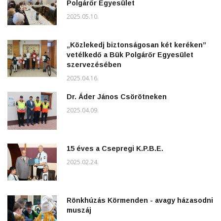
Polgárőr Egyesület
2025.05.10.
„Közlekedj biztonságosan két keréken”
vetélkedő a Bük Polgárőr Egyesület
szervezésében
2025.04.16.
Dr. Áder János Csörötneken
2025.04.09.
15 éves a Csepregi K.P.B.E.
2025.02.24.
Rönkhúzás Körmenden - avagy házasodni
muszáj