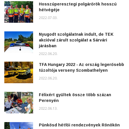
Hosszúperesztegi polgárőrök hosszú
hétvégéje
2022.07.03.
Nyugodt szolgálatnak indult, de TEK
akcióval zárult szolgálat a Sárvári
járásban
2022.06.20.
TFA Hungary 2022 - Az ország legerősebb
tűzoltója verseny Szombathelyen
2022.06.20.
Félixért gyűltek össze több százan
Perenyén
2022.06.13.
Pünkösd hétfői rendezvények Rönökön