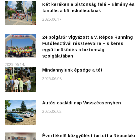
Két keréken a biztonság felé – Élmény és
tanulás a bői iskolásoknak
2025.06.17.
24 polgárőr vigyázott a V. Répce Running
Futófesztivál résztvevőire – sikeres
együttműködés a biztonság
szolgálatában
2025.06.14.
Mindannyiunk épsége a tét
2025.06.08.
Autós családi nap Vasszécsenyben
2025.06.02.
Évértékelő közgyűlést tartott a Répcelaki