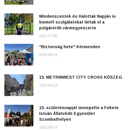
Mindenszentek és Halottak Napján is
kiemelt szolgálatokat láttak el a
polgárőrök vármegyeszerte
2023.11.06.
"Biztonság hete" Körmenden
2023.09.23.
15. METRINWEST CITY CROSS KŐSZEG
2023.09.23.
15. születésnapját ünnepelte a Fekete
István Állatvédő Egyesület
Szombathelyen
2023.09.19.