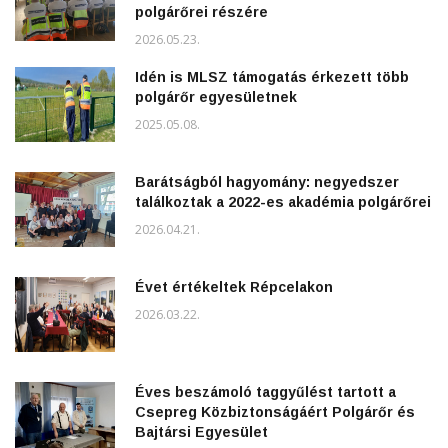
polgárőrei részére
2026.05.23.
Idén is MLSZ támogatás érkezett több
polgárőr egyesületnek
2025.05.08.
Barátságból hagyomány: negyedszer
találkoztak a 2022-es akadémia polgárőrei
2026.04.21.
Évet értékeltek Répcelakon
2026.03.22.
Éves beszámoló taggyűlést tartott a
Csepreg Közbiztonságáért Polgárőr és
Bajtársi Egyesület