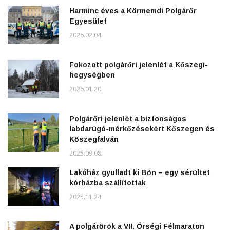
Harminc éves a Körmemdi Polgárőr
Egyesület
2026.02.04.
Fokozott polgárőri jelenlét a Kőszegi-
hegységben
2026.01.20.
Polgárőri jelenlét a biztonságos
labdarúgó-mérkőzésekért Kőszegen és
Kőszegfalván
2025.09.08.
Lakóház gyulladt ki Bőn – egy sérültet
kórházba szállítottak
2025.11.24.
A polgárőrök a VII. Őrségi Félmaraton