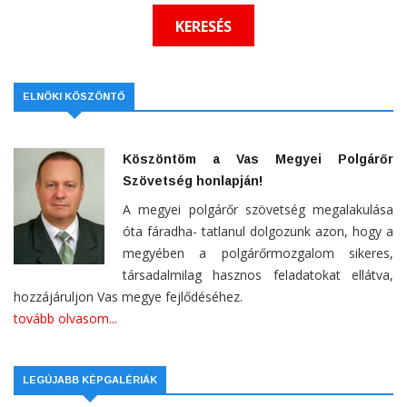
ELNÖKI KÖSZÖNTŐ
Köszöntöm a Vas Megyei Polgárőr
Szövetség honlapján!
A megyei polgárőr szövetség megalakulása
óta fáradha- tatlanul dolgozunk azon, hogy a
megyében a polgárőrmozgalom sikeres,
társadalmilag hasznos feladatokat ellátva,
hozzájáruljon Vas megye fejlődéséhez.
tovább olvasom...
LEGÚJABB KÉPGALÉRIÁK