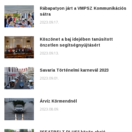
Rábapatyon járt a VMPSZ Kommunikációs
sátra
2023.09.17.
Köszönet a baj idejében tanúsított
önzetlen segítségnyújtásért
2023.09.13.
Savaria Történelmi karnevál 2023
2023.09.01.
Árvíz Körmendnél
2023.08.09.
"SEATBELT PLUS" közös akció