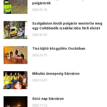
polgárőrök
2023.01.15.
Szolgálaton kívüli polgárőr mentette meg
egy Celldömölk-Izsákfai idős férfi életét
2023.01.07.
Tisztújító közgyűlés Oszkóban
2022.12.17.
Mikulás ünnepség Sárváron
2022.12.07.
Sűrű nap Sárváron
2022.11.12.