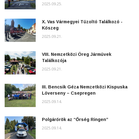
2025.09.25.
X. Vas Vármegyei Tűzoltó Találkozó -
Kőszeg
2025.09.21.
VIII. Nemzetközi Öreg Járművek
Találkozója
2025.09.21.
III. Bencsik Géza Nemzetközi Kispuska
Lőverseny – Csepregen
2025.09.14.
Polgárőrök az “Őrség Ringen”
2025.09.14.