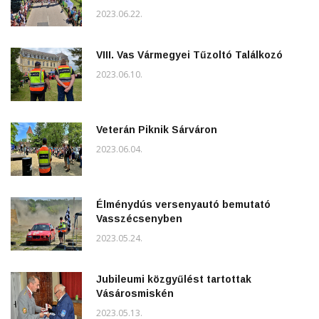
2023.06.22.
VIII. Vas Vármegyei Tűzoltó Találkozó
2023.06.10.
Veterán Piknik Sárváron
2023.06.04.
Élménydús versenyautó bemutató
Vasszécsenyben
2023.05.24.
Jubileumi közgyűlést tartottak
Vásárosmiskén
2023.05.13.