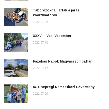
Táborozóknál jártak a járási
koordinátorok
2022.07.22.
XXXVIII. Vasi Vasember
2022.07.18.
Fazekas Napok Magyarszombatfán
2022.07.12.
IX. Csepregi Nemzetközi Lőverseny
2022.07.09.