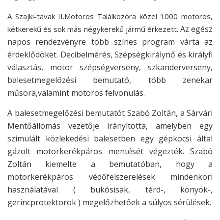
A Szajki-tavak II.Motoros Találkozóra közel 1000 motoros,
Az egész
kétkerekű és sok más négykerekű jármű érkezett.
napos rendezvényre több színes program várta az
érdeklődöket. Decibelmérés, Szépségkirálynő és királyfi
választás, motor szépségverseny, szkanderverseny,
balesetmegelőzési bemutató, több zenekar
műsora,
valamint motoros felvonulás.
A balesetmegelőzési bemutatót Szabó Zoltán, a Sárvári
Mentőállomás vezetője irányította, amelyben egy
szimulált közlekedési balesetben egy gépkocsi által
gázolt motorkerékpáros mentését végezték.
Szabó
Zoltán kiemelte a bemutatóban, hogy a
motorkerékpáros védőfelszerelések mindenkori
használatával ( bukósisak, térd-, könyök-,
gerincprotektorok ) megelőzhetőek a súlyos sérülések.