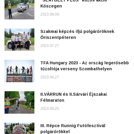
Kőszegen
2023.08.09.
Szakmai képzés ifjú polgárőröknek
Őriszentpéteren
2023.07.27.
TFA Hungary 2023 - Az ország legerősebb
tűzoltója verseny Szombathelyen
2023.06.27.
II.VÁRRUN és II.Sárvári Éjszakai
Félmaraton
2023.06.25.
III. Répce Runnig Futófesztivál
polgárőrökkel