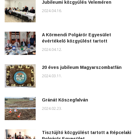
Jubileumi közgyűlés Veleméren
2024.04.16.
A Körmendi Polgárőr Egyesület
évértékelő közgyűlést tartott
2024.04.12.
20 éves jubileum Magyarszombatfán
2024.03.11.
Gránát Kőszegfalván
2024.02.23.
Tisztújító közgyűlést tartott a Répcelaki
Polgárőr Egyesület