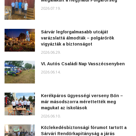
2026.07.19.
Sárvár legforgalmasabb utcáját
varázslattá álmodták – polgárőrök
vigyázták a biztonságot
2026.06.29.
VI. Autós Családi Nap Vasszécsenyben
2026.06.14.
Kerékpáros ügyességi verseny Bőn –
már másodszorra mérettették meg
magukat az iskolások
2026.06.10.
Közlekedésbiztonsági fórumot tartott a
Sárvári Rendőrkapitányság a járás