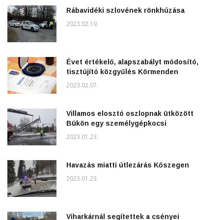
Rábavidéki szlovének rönkhúzása
2023.02.19.
Évet értékelő, alapszabályt módosító,
tisztújító közgyűlés Körmenden
2023.02.07.
Villamos elosztó oszlopnak ütközött
Bükön egy személygépkocsi
2023.01.23.
Havazás miatti útlezárás Kőszegen
2023.01.23.
Viharkárnál segítettek a csényei