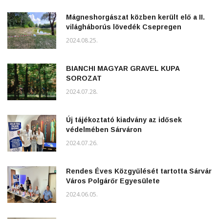
Mágneshorgászat közben került elő a II.
világháborús lövedék Csepregen
2024.08.25.
BIANCHI MAGYAR GRAVEL KUPA
SOROZAT
2024.07.28.
Új tájékoztató kiadvány az idősek
védelmében Sárváron
2024.07.26.
Rendes Éves Közgyűlését tartotta Sárvár
Város Polgárőr Egyesülete
2024.06.05.