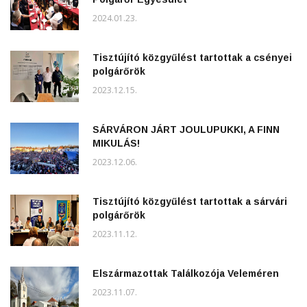
2024.01.23.
Tisztújító közgyűlést tartottak a csényei
polgárőrök
2023.12.15.
SÁRVÁRON JÁRT JOULUPUKKI, A FINN
MIKULÁS!
2023.12.06.
Tisztújító közgyűlést tartottak a sárvári
polgárőrök
2023.11.12.
Elszármazottak Találkozója Veleméren
2023.11.07.