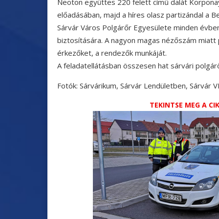
Neoton együttes 220 felett című dalát Korpona
előadásában, majd a híres olasz partizándal a Be
Sárvár Város Polgárőr Egyesülete minden évben
biztosítására. A nagyon magas nézőszám miatt p
érkezőket, a rendezők munkáját.
A feladatellátásban összesen hat sárvári polgárő
Fotók: Sárvárikum, Sárvár Lendületben, Sárvár 
TEKINTSE MEG A C