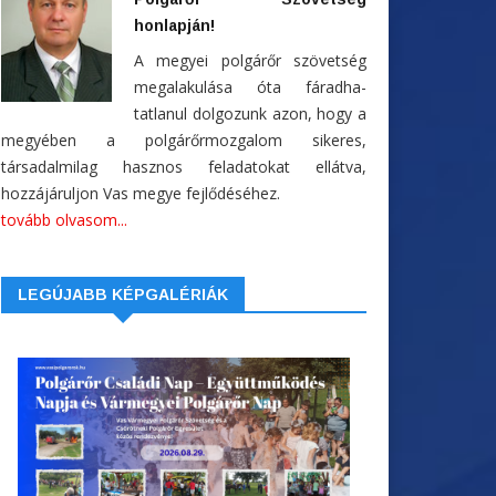
honlapján!
A megyei polgárőr szövetség
megalakulása óta fáradha-
tatlanul dolgozunk azon, hogy a
megyében a polgárőrmozgalom sikeres,
társadalmilag hasznos feladatokat ellátva,
hozzájáruljon Vas megye fejlődéséhez.
tovább olvasom...
LEGÚJABB KÉPGALÉRIÁK