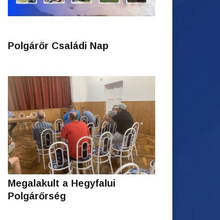
Polgárőr Családi Nap
Megalakult a Hegyfalui
Polgárőrség