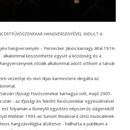
KONCERTFÚVÓSZENEKAR HANGVERSENYÉVEL INDULT A
jévi hangversenyén – Pernecker János karnagy által 1974-
. alkalommal köszönthette együtt a közönség és a
 hangversenynek ötödik alkalommal adott otthont a Sárvár
eti vezetője és nívó díjas karmestere dirigálta az
alommal.
Sárvári Ifjúsági Fúvószenekar karnagya volt, majd 2005-
 után - az ifjúsági és felnőtt fúvószenekar egyesülésével
Az est folyamán a BoneyM együttes népszerűs slágereiből
 Lloyd Webber 1993-as Sunset Boulevard című musicalének
tinos hangzásvilágba átültetve - hallhatta a publikum a