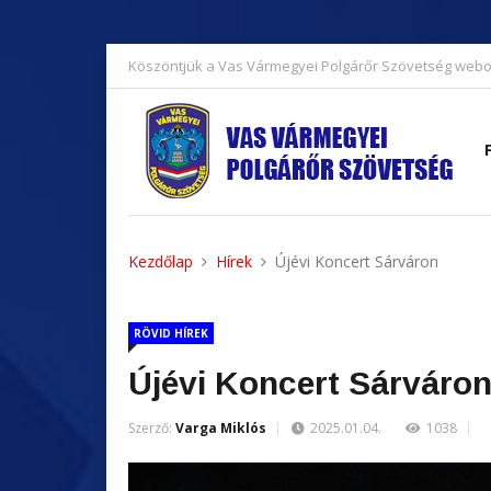
Köszöntjük a Vas Vármegyei Polgárőr Szövetség webo
Kezdőlap
Hírek
Újévi Koncert Sárváron
RÖVID HÍREK
Újévi Koncert Sárváro
Szerző:
Varga Miklós
2025.01.04.
1038