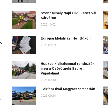
Szent Mihály Napi Civil Fesztivál
Sárváron
2025.10.02.
Európai Mobilitási Hét Bükön
2-
2025.09.19.
Huszadik alkalommal rendezték
meg a Csörötneki Szüreti
Vigadalmat
2025.09.30.
Tökfesztivál Magyarszombatfán
2025.09.24.
s