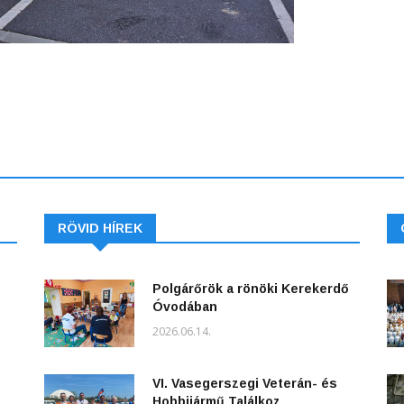
RÖVID HÍREK
Polgárőrök a rönöki Kerekerdő
Óvodában
2026.06.14.
VI. Vasegerszegi Veterán- és
Hobbijármű Találkoz