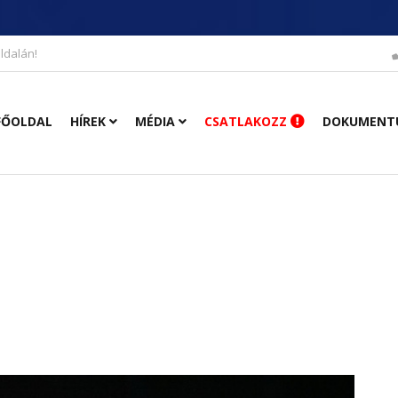
ldalán!
FŐOLDAL
HÍREK
MÉDIA
CSATLAKOZZ
DOKUMENT
n