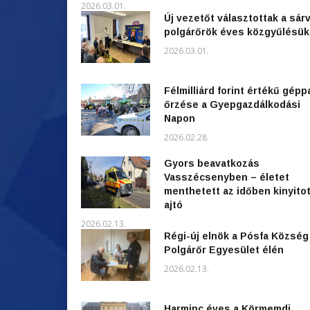
2026.03.01.
Új vezetőt választottak a sárv
polgárőrök éves közgyűlésü
2026.03.01.
Félmilliárd forint értékű gépp
őrzése a Gyepgazdálkodási
Napon
2026.02.28.
Gyors beavatkozás
Vasszécsenyben – életet
menthetett az időben kinyitot
ajtó
2026.02.13.
Régi-új elnök a Pósfa Község
Polgárőr Egyesület élén
2026.02.13.
Harminc éves a Körmemdi