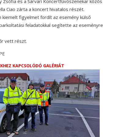
y Zsófia és a Sárvári Koncertfúvószenekar közös
lla Ciao zárta a koncert hivatalos részét.
 kiemelt figyelmet fordít az esemény külső
arkoltatási feladatokkal segítette az eseményre
r vett részt.
VPE
IKKHEZ KAPCSOLÓDÓ GALÉRIÁT