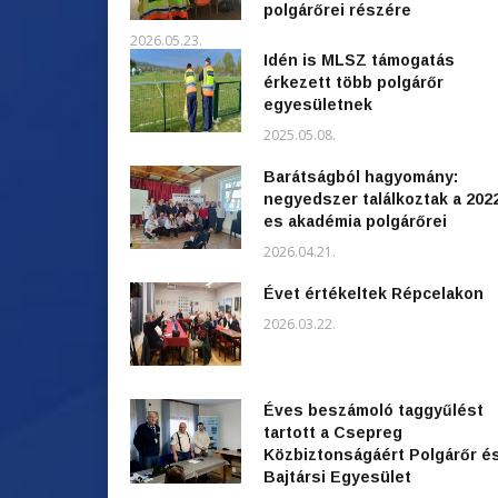
polgárőrei részére
2026.05.23.
Idén is MLSZ támogatás
érkezett több polgárőr
egyesületnek
2025.05.08.
Barátságból hagyomány:
negyedszer találkoztak a 202
es akadémia polgárőrei
2026.04.21.
Évet értékeltek Répcelakon
2026.03.22.
Éves beszámoló taggyűlést
tartott a Csepreg
Közbiztonságáért Polgárőr é
Bajtársi Egyesület