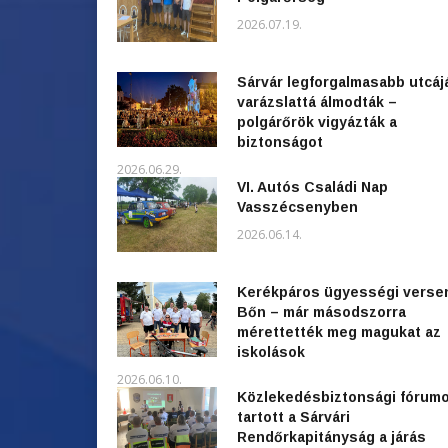
2026.07.19.
Sárvár legforgalmasabb utcáj
varázslattá álmodták –
polgárőrök vigyázták a
biztonságot
2026.06.29.
VI. Autós Családi Nap
Vasszécsenyben
2026.06.14.
Kerékpáros ügyességi verse
Bőn – már másodszorra
mérettették meg magukat az
iskolások
2026.06.10.
Közlekedésbiztonsági fórum
tartott a Sárvári
Rendőrkapitányság a járás