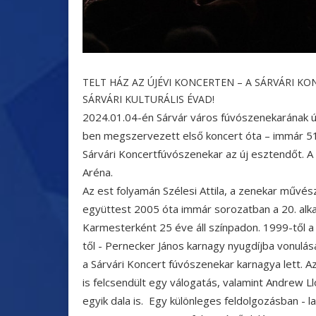
TELT HÁZ AZ ÚJÉVI KONCERTEN – A SÁRVÁRI 
SÁRVÁRI KULTURÁLIS ÉVAD!
2024.01.04-én Sárvár város fúvószenekarának ú
ben megszervezett első koncert óta – immár 51
Sárvári Koncertfúvószenekar az új esztendőt. A
Aréna.
Az est folyamán Szélesi Attila, a zenekar művész
együttest 2005 óta immár sorozatban a 20. alk
Karmesterként 25 éve áll színpadon. 1999-től a 
től - Pernecker János karnagy nyugdíjba vonulása
a Sárvári Koncert fúvószenekar karnagya lett. 
is felcsendült egy válogatás, valamint Andrew
egyik dala is. Egy különleges feldolgozásban - la