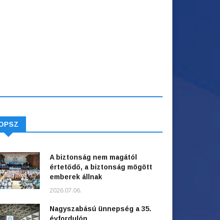
OPSZ
A biztonság nem magától
értetődő, a biztonság mögött
emberek állnak
2026.07.06.
Nagyszabású ünnepség a 35.
évfordulón