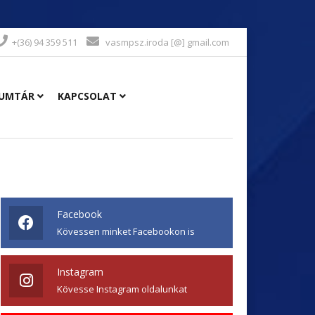
+(36) 94 359 511
vasmpsz.iroda [@] gmail.com
UMTÁR
KAPCSOLAT
Facebook
Kövessen minket Facebookon is
Instagram
Kövesse Instagram oldalunkat