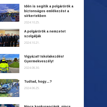
Idén is segítik a polgárőrök a
biztonságos emlékezést a
sírkertekben
2024.10.25.
A polgárőrök a nemzetet
szolgálják
2024.10.21.
Vigyázat! Iskolakezdés!
Gyermekveszély!
2024.08.30.
Tudtad, hogy…?
2024.06.25.
Nincs konkurenciánk, nincs