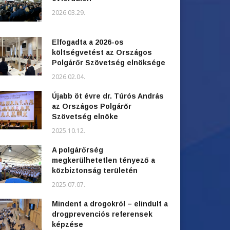
2026.03.29.
Elfogadta a 2026-os
költségvetést az Országos
Polgárőr Szövetség elnöksége
2026.02.04.
Újabb öt évre dr. Túrós András
az Országos Polgárőr
Szövetség elnöke
2025.10.12.
A polgárőrség
megkerülhetetlen tényező a
közbiztonság területén
2025.07.07.
Mindent a drogokról – elindult a
drogprevenciós referensek
képzése