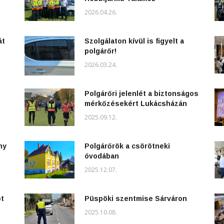
2026.04.26.
át
Szolgálaton kívül is figyelt a
polgárőr!
2026.03.24.
Polgárőri jelenlét a biztonságos
mérkőzésekért Lukácsházán
2025.09.12.
ny
Polgárőrök a csörötneki
óvodában
2025.12.07.
ot
Püspöki szentmise Sárváron
2025.10.08.