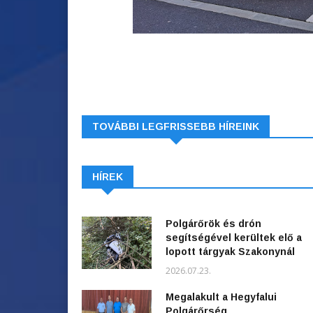
TOVÁBBI LEGFRISSEBB HÍREINK
HÍREK
Polgárőrök és drón
segítségével kerültek elő a
lopott tárgyak Szakonynál
2026.07.23.
Megalakult a Hegyfalui
Polgárőrség