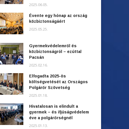
2025.06.05.
Évente egy hónap az ország
közbiztonságáért
2025.05.25.
Gyermekvédelemről és
közbiztonságról – ezúttal
Pacsán
2025.02.16.
Elfogadta 2025-ös
költségvetését az Országos
Polgárőr Szövetség
2025.01.18.
Hivatalosan is elindult a
gyermek – és ifjúságvédelem
éve a polgárőrségnél
2025.01.13.