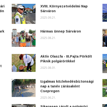
ári
XVIII. Környezetvédelmi Nap
kön
Sárváron
2025.09.21.
ark
Hármas ünnep Sárváron
2025.08.21.
Aktív Olaszfa - III.Pajta Pörkölt
Piknik polgárőrökkel
t
2025.08.01.
Izgalmas közlekedésbiztonsági
nap a tanév zárásaként
Csepregen
2025.06.21.
Sikeresen zárult a polgárőri