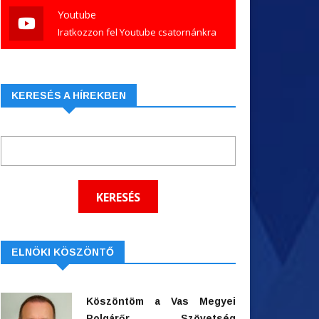
Youtube
Iratkozzon fel Youtube csatornánkra
KERESÉS A HÍREKBEN
ELNÖKI KÖSZÖNTŐ
Köszöntöm a Vas Megyei
Polgárőr Szövetség