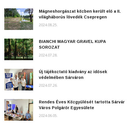
Mágneshorgászat közben került elő a II.
világháborús lövedék Csepregen
2024.08.25.
BIANCHI MAGYAR GRAVEL KUPA
SOROZAT
2024.07.28.
Új tájékoztató kiadvány az idősek
védelmében Sárváron
2024.07.26.
Rendes Éves Közgyűlését tartotta Sárvár
Város Polgárőr Egyesülete
2024.06.05.