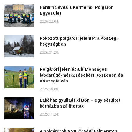
Harminc éves a Körmemdi Polgárőr
Egyesület
2026.02.04.
Fokozott polgárőri jelenlét a Kőszegi-
hegységben
2026.01.20.
Polgárőri jelenlét a biztonságos
labdarúgó-mérkőzésekért Kőszegen és
Kőszegfalván
2025.09.08.
Lakóház gyulladt ki Bőn – egy sérültet
kórházba szállítottak
2025.11.24.
A polgárőrök a VII. Őrségi Félmaraton