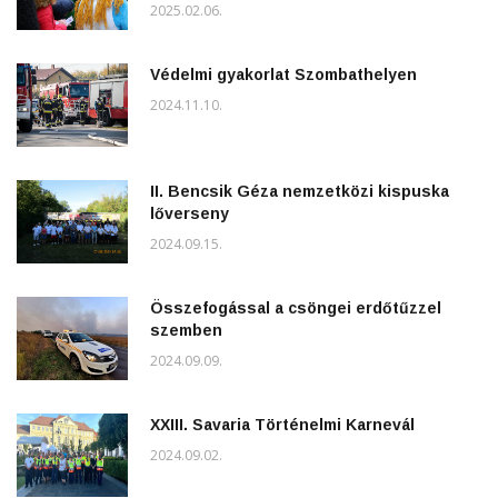
2025.02.06.
Védelmi gyakorlat Szombathelyen
2024.11.10.
II. Bencsik Géza nemzetközi kispuska
lőverseny
2024.09.15.
Összefogással a csöngei erdőtűzzel
szemben
2024.09.09.
XXIII. Savaria Történelmi Karnevál
2024.09.02.