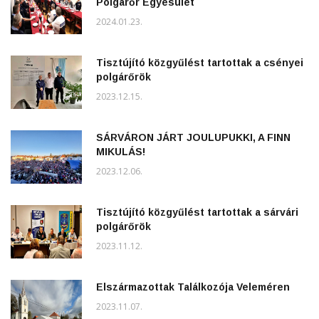
Polgárőr Egyesület
2024.01.23.
Tisztújító közgyűlést tartottak a csényei
polgárőrök
2023.12.15.
SÁRVÁRON JÁRT JOULUPUKKI, A FINN
MIKULÁS!
2023.12.06.
Tisztújító közgyűlést tartottak a sárvári
polgárőrök
2023.11.12.
Elszármazottak Találkozója Veleméren
2023.11.07.