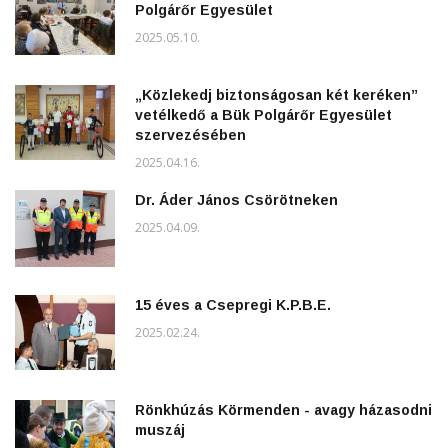
Polgárőr Egyesület
2025.05.10.
„Közlekedj biztonságosan két keréken”
vetélkedő a Bük Polgárőr Egyesület
szervezésében
2025.04.16.
Dr. Áder János Csörötneken
2025.04.09.
15 éves a Csepregi K.P.B.E.
2025.02.24.
Rönkhúzás Körmenden - avagy házasodni
muszáj