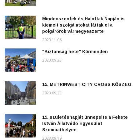
Mindenszentek és Halottak Napján is
kiemelt szolgálatokat láttak el a
polgárőrök vármegyeszerte
2023.11.06.
"Biztonság hete" Körmenden
2023.09.23.
15. METRINWEST CITY CROSS KŐSZEG
2023.09.23.
15. születésnapját ünnepelte a Fekete
István Állatvédő Egyesület
Szombathelyen
2023.09.19.