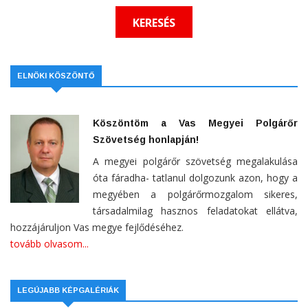
ELNÖKI KÖSZÖNTŐ
Köszöntöm a Vas Megyei Polgárőr
Szövetség honlapján!
A megyei polgárőr szövetség megalakulása
óta fáradha- tatlanul dolgozunk azon, hogy a
megyében a polgárőrmozgalom sikeres,
társadalmilag hasznos feladatokat ellátva,
hozzájáruljon Vas megye fejlődéséhez.
tovább olvasom...
LEGÚJABB KÉPGALÉRIÁK