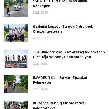
"SEATBELT PLUS" közös akció
Kőszegen
2023.08.09.
Szakmai képzés ifjú polgárőröknek
Őriszentpéteren
2023.07.27.
TFA Hungary 2023 - Az ország legerősebb
tűzoltója verseny Szombathelyen
2023.06.27.
II.VÁRRUN és II.Sárvári Éjszakai
Félmaraton
2023.06.25.
III. Répce Runnig Futófesztivál
polgárőrökkel