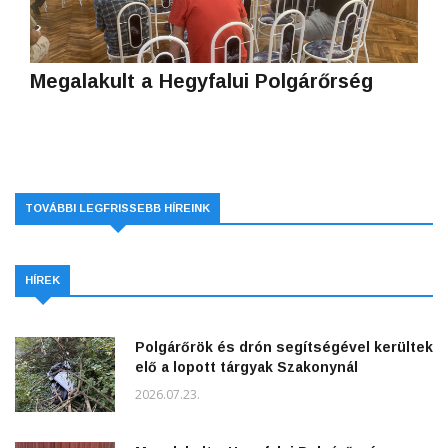
Megalakult a Hegyfalui Polgárőrség
TOVÁBBI LEGFRISSEBB HÍREINK
HÍREK
Polgárőrök és drón segítségével kerültek
elő a lopott tárgyak Szakonynál
2026.07.23.