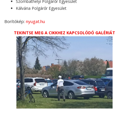
Szombathelyi Polgárőr Egyesület
Kálvária Polgárőr Egyesület
Borítókép:
nyugat.hu
TEKINTSE MEG A CIKKHEZ KAPCSOLÓDÓ GALÉRIÁT