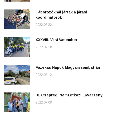
Táborozóknál jártak a járási
koordinátorok
2022.07.22.
XXXVIII. Vasi Vasember
2022.07.18.
Fazekas Napok Magyarszombatfán
2022.07.12.
IX. Csepregi Nemzetközi Lőverseny
2022.07.09.