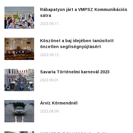
Rábapatyon járt a VMPSZ Kommunikációs
sátra
2023.09.17.
Köszönet a baj idejében tanúsított
önzetlen segítségnyújtásért
2023.09.13.
Savaria Történelmi karnevál 2023
2023.09.01.
Árvíz Körmendnél
2023.08.09.