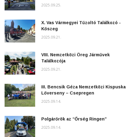
2025.09.25.
X. Vas Vármegyei Tűzoltó Találkozó -
Kőszeg
2025.09.21.
VIII. Nemzetközi Öreg Járművek
Találkozója
2025.09.21.
III. Bencsik Géza Nemzetközi Kispuska
Lőverseny – Csepregen
2025.09.14.
Polgárőrök az “Őrség Ringen”
2025.09.14.