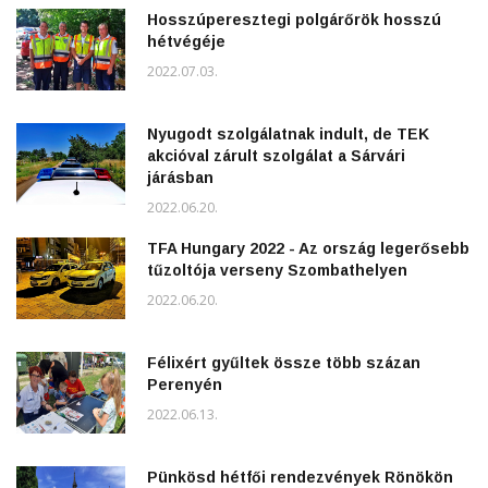
Hosszúperesztegi polgárőrök hosszú
hétvégéje
2022.07.03.
Nyugodt szolgálatnak indult, de TEK
akcióval zárult szolgálat a Sárvári
járásban
2022.06.20.
TFA Hungary 2022 - Az ország legerősebb
tűzoltója verseny Szombathelyen
2022.06.20.
Félixért gyűltek össze több százan
Perenyén
2022.06.13.
Pünkösd hétfői rendezvények Rönökön