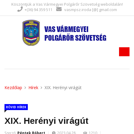
Köszöntjük a Vas Vármegyei Polgárőr Szövetség weboldalán!
+(36) 94 359 511
vasmpsz.iroda [@] gmail.com
Kezdőlap
Hírek
XIX. Herényi virágút
RÖVID HÍREK
XIX. Herényi virágút
Szerző:
Péntek Róbert
2023.04.28.
1210