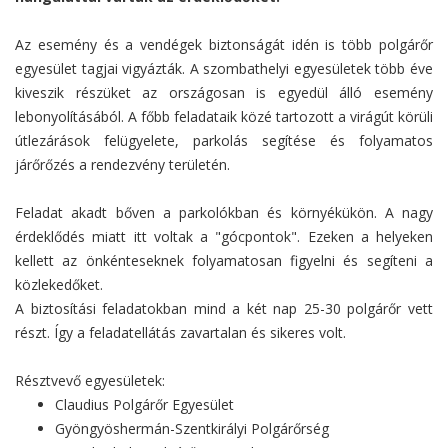
Az esemény és a vendégek biztonságát idén is több polgárőr
egyesület tagjai vigyázták. A szombathelyi egyesületek több éve
kiveszik részüket az országosan is egyedül álló esemény
lebonyolításából. A főbb feladataik közé tartozott a virágút körüli
útlezárások felügyelete, parkolás segítése és folyamatos
járőrőzés a rendezvény területén.
Feladat akadt bőven a parkolókban és környékükön. A nagy
érdeklődés miatt itt voltak a "gócpontok". Ezeken a helyeken
kellett az önkénteseknek folyamatosan figyelni és segíteni a
közlekedőket.
A biztosítási feladatokban mind a két nap 25-30 polgárőr vett
részt. Így a feladatellátás zavartalan és sikeres volt.
Résztvevő egyesületek:
Claudius Polgárőr Egyesület
Gyöngyöshermán-Szentkirályi Polgárőrség