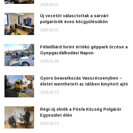
2026.03.01.
Új vezetőt választottak a sárvári
polgárőrök éves közgyűlésükön
2026.03.01.
Félmilliárd forint értékű géppark őrzése a
Gyepgazdálkodási Napon
2026.02.28.
Gyors beavatkozás Vasszécsenyben –
életet menthetett az időben kinyitott ajtó
2026.02.13.
Régi-új elnök a Pósfa Község Polgárőr
Egyesület élén
2026.02.13.