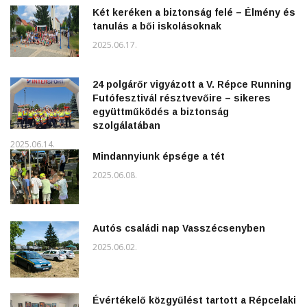
Két keréken a biztonság felé – Élmény és
tanulás a bői iskolásoknak
2025.06.17.
24 polgárőr vigyázott a V. Répce Running
Futófesztivál résztvevőire – sikeres
együttműködés a biztonság
szolgálatában
2025.06.14.
Mindannyiunk épsége a tét
2025.06.08.
Autós családi nap Vasszécsenyben
2025.06.02.
Évértékelő közgyűlést tartott a Répcelaki