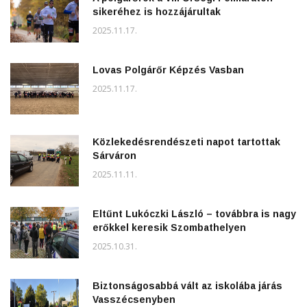
sikeréhez is hozzájárultak
2025.11.17.
Lovas Polgárőr Képzés Vasban
2025.11.17.
Közlekedésrendészeti napot tartottak
Sárváron
2025.11.11.
Eltűnt Lukóczki László – továbbra is nagy
erőkkel keresik Szombathelyen
2025.10.31.
Biztonságosabbá vált az iskolába járás
Vasszécsenyben