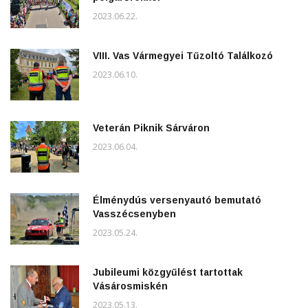
2023.06.22.
VIII. Vas Vármegyei Tűzoltó Találkozó
2023.06.10.
Veterán Piknik Sárváron
2023.06.04.
Élménydús versenyautó bemutató
Vasszécsenyben
2023.05.24.
Jubileumi közgyűlést tartottak
Vásárosmiskén
2023.05.13.