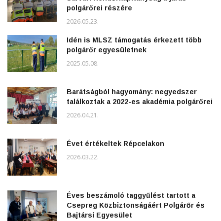
polgárőrei részére
2026.05.23.
Idén is MLSZ támogatás érkezett több
polgárőr egyesületnek
2025.05.08.
Barátságból hagyomány: negyedszer
találkoztak a 2022-es akadémia polgárőrei
2026.04.21.
Évet értékeltek Répcelakon
2026.03.22.
Éves beszámoló taggyűlést tartott a
Csepreg Közbiztonságáért Polgárőr és
Bajtársi Egyesület