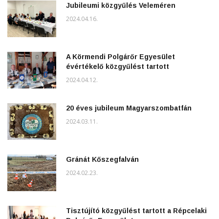
Jubileumi közgyűlés Veleméren
2024.04.16.
A Körmendi Polgárőr Egyesület
évértékelő közgyűlést tartott
2024.04.12.
20 éves jubileum Magyarszombatfán
2024.03.11.
Gránát Kőszegfalván
2024.02.23.
Tisztújító közgyűlést tartott a Répcelaki