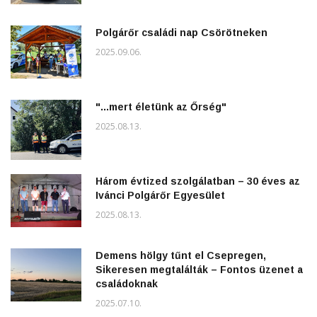
Polgárőr családi nap Csörötneken
2025.09.06.
"...mert életünk az Őrség"
2025.08.13.
Három évtized szolgálatban – 30 éves az
Ivánci Polgárőr Egyesület
2025.08.13.
Demens hölgy tűnt el Csepregen,
Sikeresen megtalálták – Fontos üzenet a
családoknak
2025.07.10.