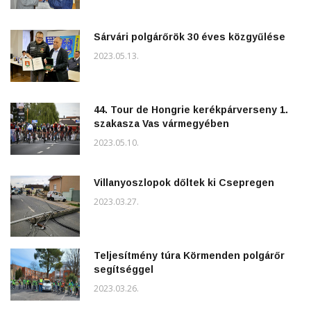
Sárvári polgárőrök 30 éves közgyűlése
2023.05.13.
44. Tour de Hongrie kerékpárverseny 1.
szakasza Vas vármegyében
2023.05.10.
Villanyoszlopok dőltek ki Csepregen
2023.03.27.
Teljesítmény túra Körmenden polgárőr
segítséggel
2023.03.26.