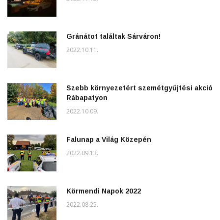
Gránátot találtak Sárváron!
2022.10.11.
Szebb környezetért szemétgyűjtési akció
Rábapatyon
2022.10.09.
Falunap a Világ Közepén
2022.09.13.
Körmendi Napok 2022
2022.08.25.