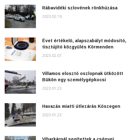
Rábavidéki szlovének rönkhúzása
2023.02.19.
Évet értékelő, alapszabályt módosító,
tisztújító közgyűlés Körmenden
2023.02.07.
Villamos elosztó oszlopnak ütközött
Bükön egy személygépkocsi
2023.01.23.
Havazás miatti útlezárás Kőszegen
2023.01.23.
Viharkárnál segítettek a csényei