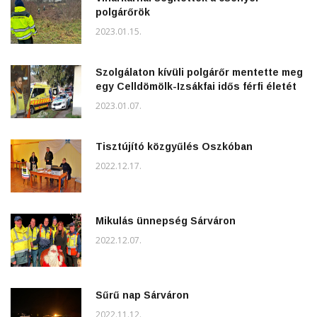
polgárőrök
2023.01.15.
Szolgálaton kívüli polgárőr mentette meg
egy Celldömölk-Izsákfai idős férfi életét
2023.01.07.
Tisztújító közgyűlés Oszkóban
2022.12.17.
Mikulás ünnepség Sárváron
2022.12.07.
Sűrű nap Sárváron
2022.11.12.