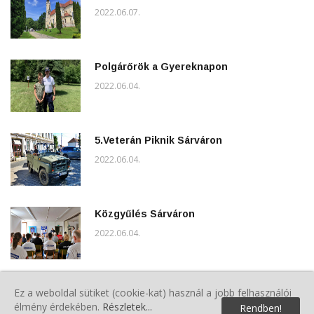
2022.06.07.
Polgárőrök a Gyereknapon
2022.06.04.
5.Veterán Piknik Sárváron
2022.06.04.
Közgyűlés Sárváron
2022.06.04.
A VMPSZ Kommunikációs Csoport
Ez a weboldal sütiket (cookie-kat) használ a jobb felhasználói
évindító Ötletbörzét tartott
élmény érdekében.
Részletek...
Rendben!