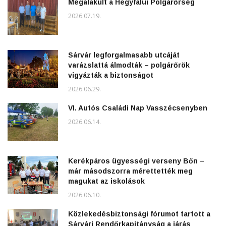
Megalakult a Hegyfalui Polgárőrség
2026.07.19.
Sárvár legforgalmasabb utcáját
varázslattá álmodták – polgárőrök
vigyázták a biztonságot
2026.06.29.
VI. Autós Családi Nap Vasszécsenyben
2026.06.14.
Kerékpáros ügyességi verseny Bőn –
már másodszorra mérettették meg
magukat az iskolások
2026.06.10.
Közlekedésbiztonsági fórumot tartott a
Sárvári Rendőrkapitányság a járás