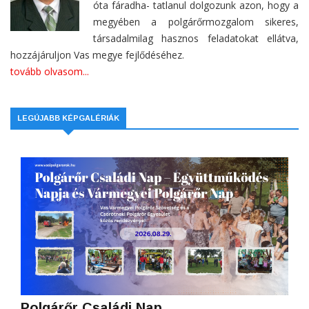
óta fáradha- tatlanul dolgozunk azon, hogy a
megyében a polgárőrmozgalom sikeres,
társadalmilag hasznos feladatokat ellátva,
hozzájáruljon Vas megye fejlődéséhez.
tovább olvasom...
LEGÚJABB KÉPGALÉRIÁK
Polgárőr Családi Nap