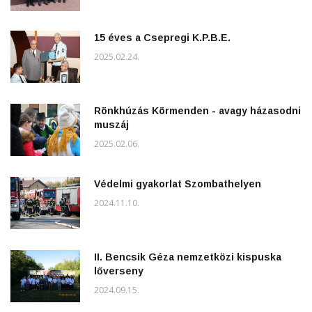
15 éves a Csepregi K.P.B.E.
2025.02.24.
Rönkhúzás Körmenden - avagy házasodni
muszáj
2025.02.06.
Védelmi gyakorlat Szombathelyen
2024.11.10.
II. Bencsik Géza nemzetközi kispuska
lőverseny
2024.09.15.