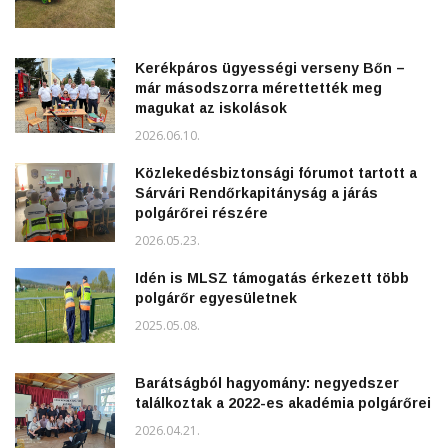
Kerékpáros ügyességi verseny Bőn –
már másodszorra mérettették meg
magukat az iskolások
2026.06.10.
Közlekedésbiztonsági fórumot tartott a
Sárvári Rendőrkapitányság a járás
polgárőrei részére
2026.05.23.
Idén is MLSZ támogatás érkezett több
polgárőr egyesületnek
2025.05.08.
Barátságból hagyomány: negyedszer
találkoztak a 2022-es akadémia polgárőrei
2026.04.21.