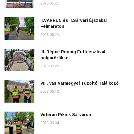
2023.06.27.
II.VÁRRUN és II.Sárvári Éjszakai
Félmaraton
2023.06.25.
III. Répce Runnig Futófesztivál
polgárőrökkel
2023.06.22.
VIII. Vas Vármegyei Tűzoltó Találkozó
2023.06.10.
Veterán Piknik Sárváron
2023.06.04.