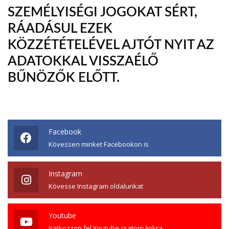
SZEMÉLYISÉGI JOGOKAT SÉRT,
RÁADÁSUL EZEK
KÖZZÉTÉTELÉVEL AJTÓT NYIT AZ
ADATOKKAL VISSZAÉLŐ
BŰNÖZŐK ELŐTT.
Facebook
Kövessen minket Facebookon is
Instagram
Kövesse Instagram oldalunkat
Youtube
Iratkozzon fel Youtube csatornánkra