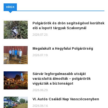
HÍREK
Polgárőrök és drón segítségével kerültek
elő a lopott tárgyak Szakonynál
2026.07.23.
Megalakult a Hegyfalui Polgárőrség
2026.07.19.
Sárvár legforgalmasabb utcáját
varázslattá álmodták – polgárőrök
vigyázták a biztonságot
2026.06.29.
VI. Autós Családi Nap Vasszécsenyben
2026.06.14.