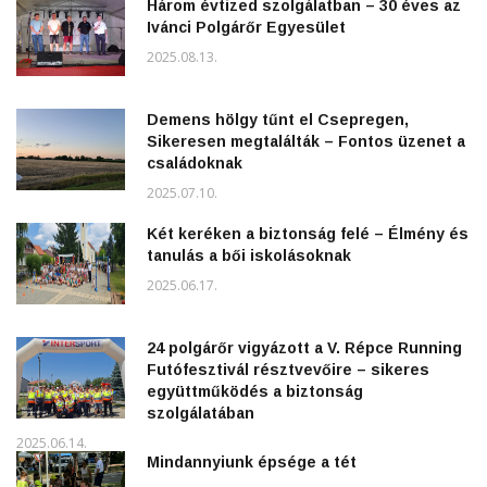
Három évtized szolgálatban – 30 éves az
Ivánci Polgárőr Egyesület
2025.08.13.
Demens hölgy tűnt el Csepregen,
Sikeresen megtalálták – Fontos üzenet a
családoknak
2025.07.10.
Két keréken a biztonság felé – Élmény és
tanulás a bői iskolásoknak
2025.06.17.
24 polgárőr vigyázott a V. Répce Running
Futófesztivál résztvevőire – sikeres
együttműködés a biztonság
szolgálatában
2025.06.14.
Mindannyiunk épsége a tét