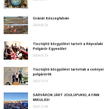
Gránát Kőszegfalván
2024.02.23.
Tisztújító közgyűlést tartott a Répcelaki
Polgárőr Egyesület
2024.01.23.
Tisztújító közgyűlést tartottak a csényei
polgárőrök
2023.12.15.
SÁRVÁRON JÁRT JOULUPUKKI, A FINN
MIKULÁS!
2023.12.06.