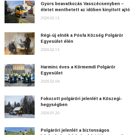
Gyors beavatkozás Vasszécsenyben –
életet menthetett az időben kinyitott ajtó
2026.02.13.
Régi-új elnök a Pósfa Község Polgárőr
Egyesület élén
2026.02.13.
Harminc éves a Körmemdi Polgárőr
Egyesület
2026.02.04.
Fokozott polgárőri jelenlét a Kőszegi-
hegységben
2026.01.20.
Polgárőri jelenlét a biztonságos