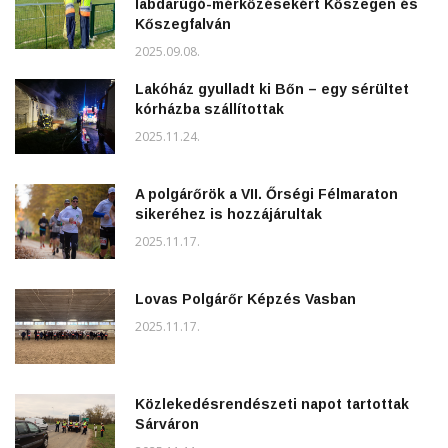
labdarúgó-mérkőzésekért Kőszegen és
Kőszegfalván
2025.09.08.
Lakóház gyulladt ki Bőn – egy sérültet
kórházba szállítottak
2025.11.24.
A polgárőrök a VII. Őrségi Félmaraton
sikeréhez is hozzájárultak
2025.11.17.
Lovas Polgárőr Képzés Vasban
2025.11.17.
Közlekedésrendészeti napot tartottak
Sárváron