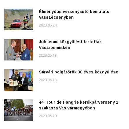
Élménydús versenyautó bemutató
Vasszécsenyben
2023.05.24.
Jubileumi közgyűlést tartottak
Vásárosmiskén
2023.05.13.
Sárvári polgárőrök 30 éves közgyűlése
2023.05.13.
44. Tour de Hongrie kerékpárverseny 1.
szakasza Vas vármegyében
2023.05.10.