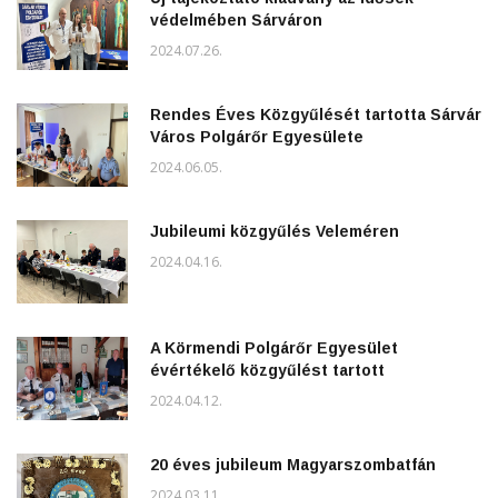
védelmében Sárváron
2024.07.26.
Rendes Éves Közgyűlését tartotta Sárvár
Város Polgárőr Egyesülete
2024.06.05.
Jubileumi közgyűlés Veleméren
2024.04.16.
A Körmendi Polgárőr Egyesület
évértékelő közgyűlést tartott
2024.04.12.
20 éves jubileum Magyarszombatfán
2024.03.11.