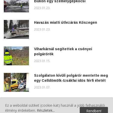
Bükön egy személygépkocsi
2023.01.23.
Havazás miatti útlezárás Kőszegen
2023.01.23.
Viharkárnál segítettek a csényei
polgárőrök
2023.01.15.
Szolgálaton kívüli polgárőr mentette meg
egy Celldömölk-Izsákfai idős férfi életét
2023.01.07.
Tisztújító közgyűlés Oszkóban
Ez a weboldal sütiket (cookie-kat) használ a jobb felhasználói
2022.12.17.
élmény érdekében.
Részletek...
Rendben!