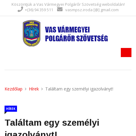
Köszöntjük a Vas Vármegyei Polgárőr Szövetség weboldalán!
+(36) 94 359 511
vasmpsz.iroda [@] gmail.com
Kezdőlap
Hírek
Találtam egy személyi igazolványt!
HÍREK
Találtam egy személyi
igazolványt!