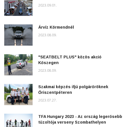
2023.09.01.
Árvíz Körmendnél
2023.08.09.
"SEATBELT PLUS" közös akció
Kőszegen
2023.08.09.
Szakmai képzés ifjú polgárőröknek
Őriszentpéteren
2023.07.27.
TFA Hungary 2023 - Az ország legerősebb
tűzoltója verseny Szombathelyen