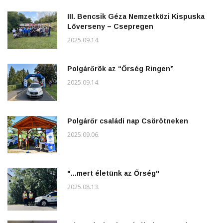
III. Bencsik Géza Nemzetközi Kispuska
Lőverseny – Csepregen
2025.09.14.
Polgárőrök az “Őrség Ringen”
2025.09.14.
Polgárőr családi nap Csörötneken
2025.09.06.
"...mert életünk az Őrség"
2025.08.13.