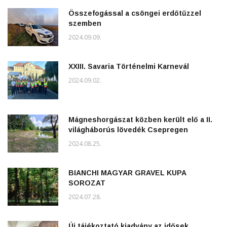
Összefogással a csöngei erdőtűzzel
szemben
2024.09.09.
XXIII. Savaria Történelmi Karnevál
2024.09.02.
Mágneshorgászat közben került elő a II.
világháborús lövedék Csepregen
2024.08.25.
BIANCHI MAGYAR GRAVEL KUPA
SOROZAT
2024.07.28.
Új tájékoztató kiadvány az idősek