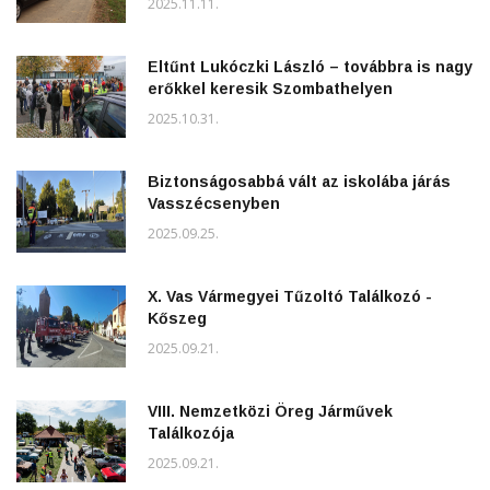
2025.11.11.
Eltűnt Lukóczki László – továbbra is nagy
erőkkel keresik Szombathelyen
2025.10.31.
Biztonságosabbá vált az iskolába járás
Vasszécsenyben
2025.09.25.
X. Vas Vármegyei Tűzoltó Találkozó -
Kőszeg
2025.09.21.
VIII. Nemzetközi Öreg Járművek
Találkozója
2025.09.21.