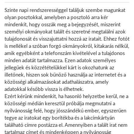
Szinte napi rendszerességgel találjuk szembe magunkat
olyan posztokkal, amelyben a posztoló arra kér
mindenkit, hogy osszák meg a bejegyzését, miszerint
személyi okmányokat talált és szeretné megtalálni azok
tulajdonosát és visszajuttatni hozzá az iratait. Ehhez fotót
is mellékel a szóban forgó okmányokról, kitakarás nélkül,
amik egyébként a telefonszám kivételével a tulajdonos
minden adatát tartalmazza. Ezen adatok személyes
jellegűek és közzétételükkel kárt is okozhatunk az
illetőnek, hiszen sok bűnöző használja az internetet és a
közösségi alkalmazásokat adathalászatra, amely
adatokkal később vissza is élhetnek.
Ezért kérünk mindenkit, ha hasonló helyzetbe kerül, ne a
közösségi médián keresztül próbálja megmutatni a
nyilvánosság felé, hogy jósszándékú ember, egyszerűen
tegye az iratokat egy borítékba és a lakcímkártyán
található címre postázza el. Amennyiben a talált irat nem
tartalmaz címet és mindenképpen a nyilvánosság