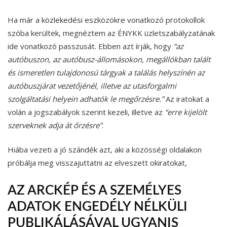
Ha már a közlekedési eszközökre vonatkozó protokollok
szóba kerültek, megnéztem az ÉNYKK üzletszabályzatának
ide vonatkozó passzusát. Ebben azt írják, hogy
“az
autóbuszon, az autóbusz-állomásokon, megállókban talált
és ismeretlen tulajdonosú tárgyak a találás helyszínén az
autóbuszjárat vezetőjénél, illetve az utasforgalmi
szolgáltatási helyein adhatók le megőrzésre.”
Az iratokat a
volán a jogszabályok szerint kezeli, illetve az
“erre kijelölt
szerveknek adja át őrzésre”
.
Hiába vezeti a jó szándék azt, aki a közösségi oldalakon
próbálja meg visszajuttatni az elveszett okiratokat,
AZ ARCKÉP ÉS A SZEMÉLYES
ADATOK ENGEDÉLY NÉLKÜLI
PUBLIKÁLÁSÁVAL UGYANIS