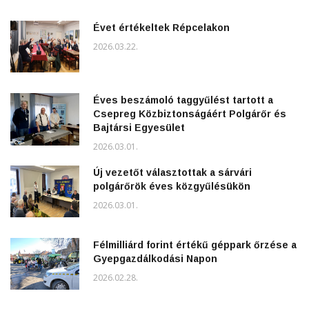
Évet értékeltek Répcelakon
2026.03.22.
Éves beszámoló taggyűlést tartott a
Csepreg Közbiztonságáért Polgárőr és
Bajtársi Egyesület
2026.03.01.
Új vezetőt választottak a sárvári
polgárőrök éves közgyűlésükön
2026.03.01.
Félmilliárd forint értékű géppark őrzése a
Gyepgazdálkodási Napon
2026.02.28.