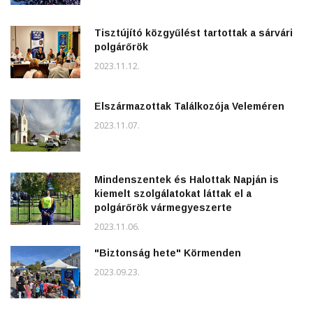
Tisztújító közgyűlést tartottak a sárvári
polgárőrök
2023.11.12.
Elszármazottak Találkozója Veleméren
2023.11.07.
Mindenszentek és Halottak Napján is
kiemelt szolgálatokat láttak el a
polgárőrök vármegyeszerte
2023.11.06.
"Biztonság hete" Körmenden
2023.09.23.