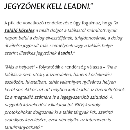
JEGYZŐNEK KELL LEADNI.”
A ptk ide vonatkozó rendelkezése úgy fogalmaz, hogy
“
a
találó köteles
a talált dolgot a találástól számított nyolc
napon belül a dolog elvesztőjének, tulajdonosának, a dolog
átvételre jogosult más személynek vagy a találás helye
szerint illetékes jegyzőnek
átadni.
“
“Más a helyzet”
– folytatódik a rendőrség válasza –
“ha a
találásra nem utcán, közterületen, hanem közlekedési
eszközön, hivatalban, tehát valamilyen nyilvános helyen
kerül sor. Akkor azt ott helyben kell leadni az üzemeltetőnek.
Ez a megtaláló számára is a legegyszerűbb szituáció. A
nagyobb közlekedési vállalatok (pl. BKV) komoly
protokollokat dolgoznak ki a talált tárgyak Ptk. szerinti
szabályos kezelésére, ezek némelyike az interneten is
tanulmányozható.”