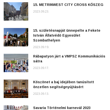
15. METRINWEST CITY CROSS KŐSZEG
2023.09.23.
15. születésnapját ünnepelte a Fekete
István Állatvédő Egyesület
Szombathelyen
2023.09.19.
Rábapatyon járt a VMPSZ Kommunikációs
sátra
2023.09.17.
Köszönet a baj idejében tanúsított
önzetlen segítségnyújtásért
2023.09.13.
Savaria Történelmi karnevál 2023