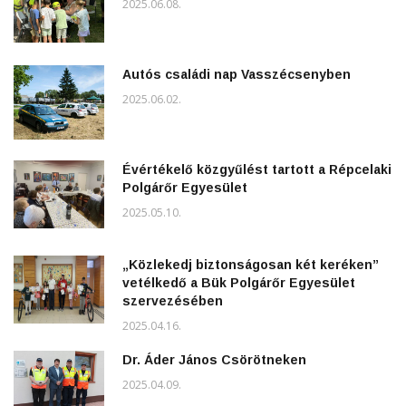
2025.06.08.
Autós családi nap Vasszécsenyben
2025.06.02.
Évértékelő közgyűlést tartott a Répcelaki
Polgárőr Egyesület
2025.05.10.
„Közlekedj biztonságosan két keréken”
vetélkedő a Bük Polgárőr Egyesület
szervezésében
2025.04.16.
Dr. Áder János Csörötneken
2025.04.09.