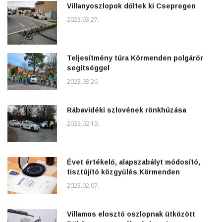
Villanyoszlopok dőltek ki Csepregen
2023.03.27.
Teljesítmény túra Körmenden polgárőr
segítséggel
2023.03.26.
Rábavidéki szlovének rönkhúzása
2023.02.19.
Évet értékelő, alapszabályt módosító,
tisztújító közgyűlés Körmenden
2023.02.07.
Villamos elosztó oszlopnak ütközött