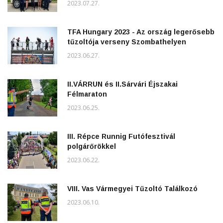
2023.07.27.
TFA Hungary 2023 - Az ország legerősebb
tűzoltója verseny Szombathelyen
2023.06.27.
II.VÁRRUN és II.Sárvári Éjszakai
Félmaraton
2023.06.25.
III. Répce Runnig Futófesztivál
polgárőrökkel
2023.06.22.
VIII. Vas Vármegyei Tűzoltó Találkozó
2023.06.10.