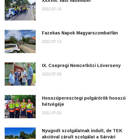
XXXVIII. Vasi Vasember
2022.07.18.
Fazekas Napok Magyarszombatfán
2022.07.12.
IX. Csepregi Nemzetközi Lőverseny
2022.07.09.
Hosszúperesztegi polgárőrök hosszú
hétvégéje
2022.07.03.
Nyugodt szolgálatnak indult, de TEK
akcióval zárult szolgálat a Sárvári