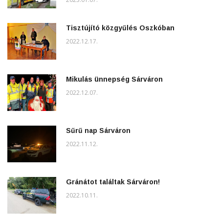
Tisztújító közgyűlés Oszkóban
2022.12.17.
Mikulás ünnepség Sárváron
2022.12.07.
Sűrű nap Sárváron
2022.11.12.
Gránátot találtak Sárváron!
2022.10.11.