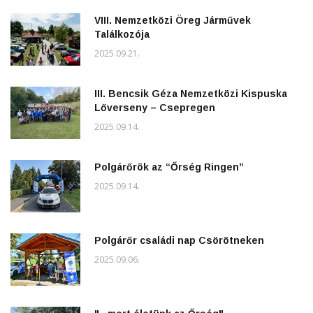
VIII. Nemzetközi Öreg Járművek
Találkozója
2025.09.21.
III. Bencsik Géza Nemzetközi Kispuska
Lőverseny – Csepregen
2025.09.14.
Polgárőrök az “Őrség Ringen”
2025.09.14.
Polgárőr családi nap Csörötneken
2025.09.06.