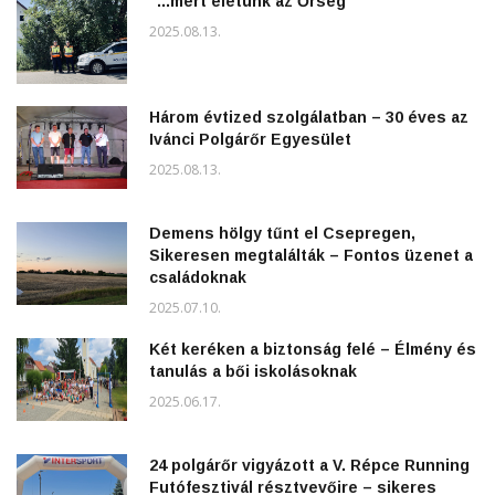
"...mert életünk az Őrség"
2025.08.13.
Három évtized szolgálatban – 30 éves az
Ivánci Polgárőr Egyesület
2025.08.13.
Demens hölgy tűnt el Csepregen,
Sikeresen megtalálták – Fontos üzenet a
családoknak
2025.07.10.
Két keréken a biztonság felé – Élmény és
tanulás a bői iskolásoknak
2025.06.17.
24 polgárőr vigyázott a V. Répce Running
Futófesztivál résztvevőire – sikeres