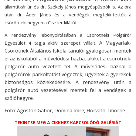
államtitkár úr és dr. Székely János megyéspüspök is.
Az óra
után dr. Áder János és a vendégek megtekintették a
csörötneki hegyen a Ciszter kilátót.
A rendezvény lebonyolításában a Csörötneki Polgárőr
A Magyarlak-
Egyesület 4 tagja aktív szerepet vállalt.
Csörötnek Általános Iskola tanulói gyalogosan mentek
el az iskolából a művelődési házba, akiket a csörötneki
polgárőr autó vezetett fel. A művelődési háznál a
polgárőrök parkoltatást végeztek, ügyeltek a gyerekek
biztonságos közlekedésére. A rendezvény után a
polgárőr autó vezetésével mentek fel a vendégek a
szőlőhegyre.
Fotó: Ágoston Gábor, Domina Imre, Horváth Tiborné
TEKINTSE MEG A CIKKHEZ KAPCSOLÓDÓ GALÉRIÁT