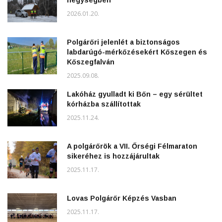
2026.01.20.
Polgárőri jelenlét a biztonságos
labdarúgó-mérkőzésekért Kőszegen és
Kőszegfalván
2025.09.08.
Lakóház gyulladt ki Bőn – egy sérültet
kórházba szállítottak
2025.11.24.
A polgárőrök a VII. Őrségi Félmaraton
sikeréhez is hozzájárultak
2025.11.17.
Lovas Polgárőr Képzés Vasban
2025.11.17.