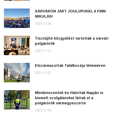
SÁRVÁRON JÁRT JOULUPUKKI, A FINN
MIKULÁS!
2023.12.06.
Tisztújító közgyűlést tartottak a sárvári
polgárőrök
2023.11.12.
Elszármazottak Találkozója Veleméren
2023.11.07.
Mindenszentek és Halottak Napján is
kiemelt szolgálatokat láttak el a
polgárőrök vármegyeszerte
2023.11.06.