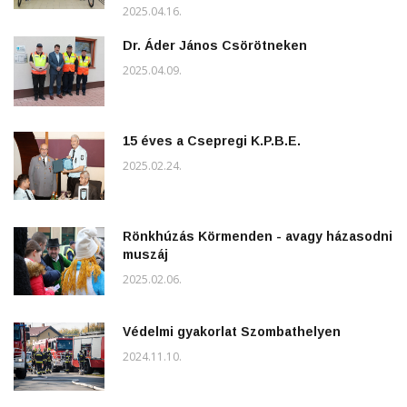
2025.04.16.
Dr. Áder János Csörötneken
2025.04.09.
15 éves a Csepregi K.P.B.E.
2025.02.24.
Rönkhúzás Körmenden - avagy házasodni
muszáj
2025.02.06.
Védelmi gyakorlat Szombathelyen
2024.11.10.