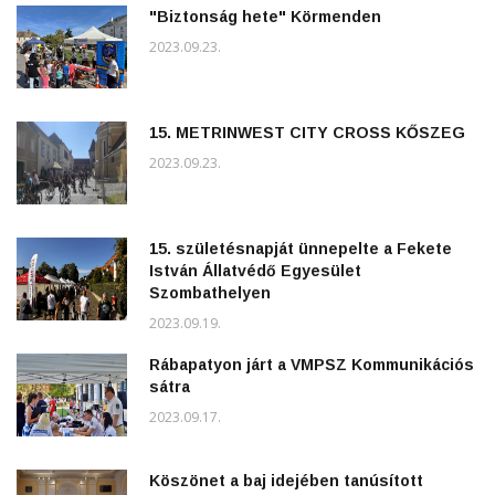
"Biztonság hete" Körmenden
2023.09.23.
15. METRINWEST CITY CROSS KŐSZEG
2023.09.23.
15. születésnapját ünnepelte a Fekete
István Állatvédő Egyesület
Szombathelyen
2023.09.19.
Rábapatyon járt a VMPSZ Kommunikációs
sátra
2023.09.17.
Köszönet a baj idejében tanúsított