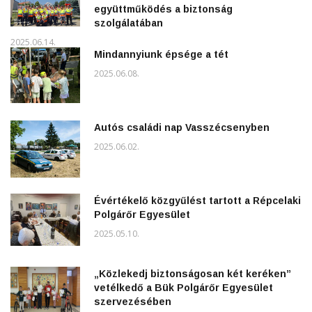
együttműködés a biztonság
szolgálatában
2025.06.14.
Mindannyiunk épsége a tét
2025.06.08.
Autós családi nap Vasszécsenyben
2025.06.02.
Évértékelő közgyűlést tartott a Répcelaki
Polgárőr Egyesület
2025.05.10.
„Közlekedj biztonságosan két keréken”
vetélkedő a Bük Polgárőr Egyesület
szervezésében