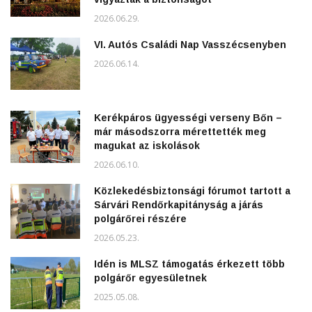
2026.06.29.
VI. Autós Családi Nap Vasszécsenyben
2026.06.14.
Kerékpáros ügyességi verseny Bőn –
már másodszorra mérettették meg
magukat az iskolások
2026.06.10.
Közlekedésbiztonsági fórumot tartott a
Sárvári Rendőrkapitányság a járás
polgárőrei részére
2026.05.23.
Idén is MLSZ támogatás érkezett több
polgárőr egyesületnek
2025.05.08.