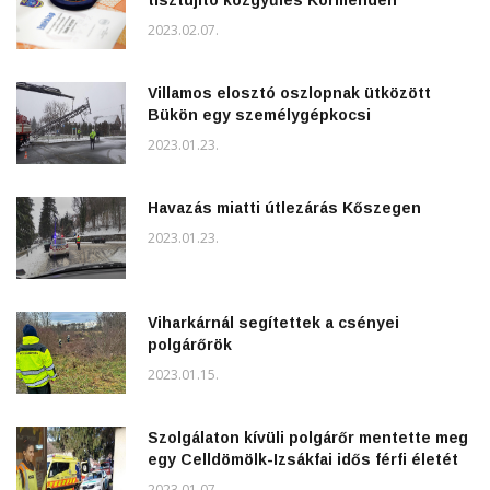
2023.02.07.
Villamos elosztó oszlopnak ütközött
Bükön egy személygépkocsi
2023.01.23.
Havazás miatti útlezárás Kőszegen
2023.01.23.
Viharkárnál segítettek a csényei
polgárőrök
2023.01.15.
Szolgálaton kívüli polgárőr mentette meg
egy Celldömölk-Izsákfai idős férfi életét
2023.01.07.