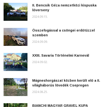
II. Bencsik Géza nemzetközi kispuska
lőverseny
2024.09.15.
Összefogással a csöngei erdőtűzzel
szemben
2024.09.09.
XXIII. Savaria Történelmi Karnevál
2024.09.02.
Mágneshorgászat közben került elő a II.
világháborús lövedék Csepregen
2024.08.25.
BIANCHI MAGYAR GRAVEL KUPA