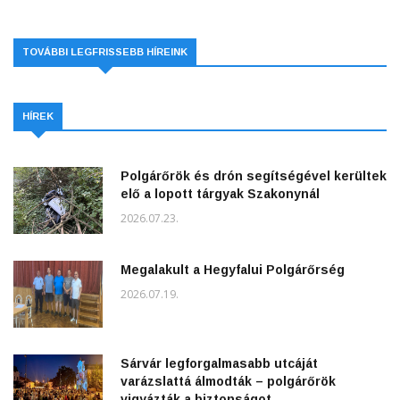
TOVÁBBI LEGFRISSEBB HÍREINK
HÍREK
Polgárőrök és drón segítségével kerültek
elő a lopott tárgyak Szakonynál
2026.07.23.
Megalakult a Hegyfalui Polgárőrség
2026.07.19.
Sárvár legforgalmasabb utcáját
varázslattá álmodták – polgárőrök
vigyázták a biztonságot