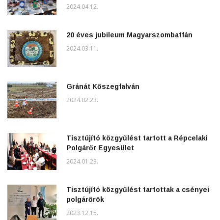
2024.04.12.
20 éves jubileum Magyarszombatfán
2024.03.11.
Gránát Kőszegfalván
2024.02.23.
Tisztújító közgyűlést tartott a Répcelaki
Polgárőr Egyesület
2024.01.23.
Tisztújító közgyűlést tartottak a csényei
polgárőrök
2023.12.15.