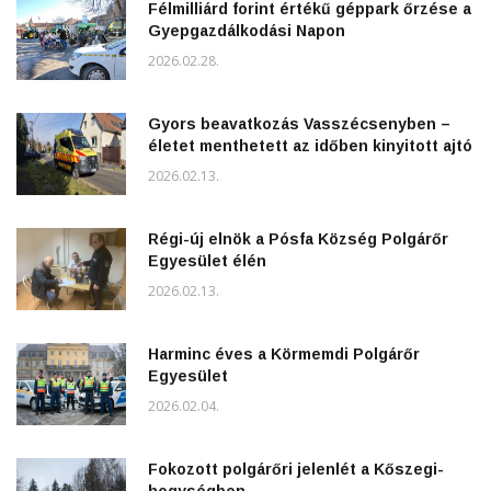
Félmilliárd forint értékű géppark őrzése a
Gyepgazdálkodási Napon
2026.02.28.
Gyors beavatkozás Vasszécsenyben –
életet menthetett az időben kinyitott ajtó
2026.02.13.
Régi-új elnök a Pósfa Község Polgárőr
Egyesület élén
2026.02.13.
Harminc éves a Körmemdi Polgárőr
Egyesület
2026.02.04.
Fokozott polgárőri jelenlét a Kőszegi-
hegységben