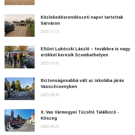
Közlekedésrendészeti napot tartottak
Sárváron
2025.11.11.
Eltűnt Lukóczki László – továbbra is nagy
erőkkel keresik Szombathelyen
2025.10.31.
Biztonságosabbá vált az iskolába járás
Vasszécsenyben
2025.09.25.
X. Vas Vármegyei Tűzoltó Találkozó -
Kőszeg
2025.09.21.