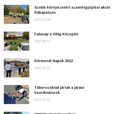
Szebb környezetért szemétgyűjtési akció
Rábapatyon
2022.10.09.
Falunap a Világ Közepén
2022.09.13.
Körmendi Napok 2022
2022.08.25.
Táborozóknál jártak a járási
koordinátorok
2022.07.22.