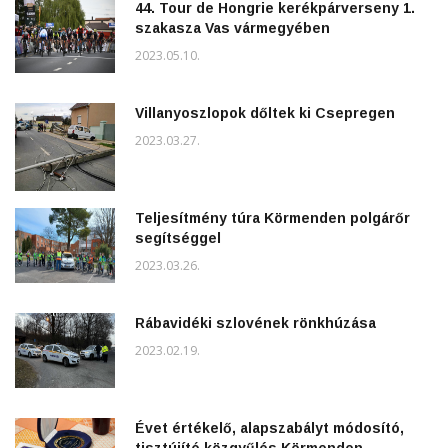
44. Tour de Hongrie kerékpárverseny 1.
szakasza Vas vármegyében
2023.05.10.
Villanyoszlopok dőltek ki Csepregen
2023.03.27.
Teljesítmény túra Körmenden polgárőr
segítséggel
2023.03.26.
Rábavidéki szlovének rönkhúzása
2023.02.19.
Évet értékelő, alapszabályt módosító,
tisztújító közgyűlés Körmenden