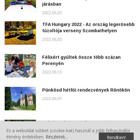
járásban
2022.06.20.
TFA Hungary 2022 - Az ország legerősebb
tűzoltója verseny Szombathelyen
2022.06.20.
Félixért gyűltek össze több százan
Perenyén
2022.06.13.
Pünkösd hétfői rendezvények Rönökön
2022.06.07.
Polgárőrök a Gyereknapon
Ez a weboldal sütiket (cookie-kat) használ a jobb felhasználói
2022.06.04.
élmény érdekében.
Részletek...
Rendben!