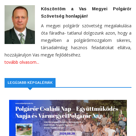
Köszöntöm a Vas Megyei Polgárőr
Szövetség honlapján!
A megyei polgárőr szövetség megalakulása
óta fáradha- tatlanul dolgozunk azon, hogy a
megyében a polgárőrmozgalom sikeres,
társadalmilag hasznos feladatokat ellátva,
hozzájáruljon Vas megye fejlődéséhez.
tovább olvasom...
LEGÚJABB KÉPGALÉRIÁK