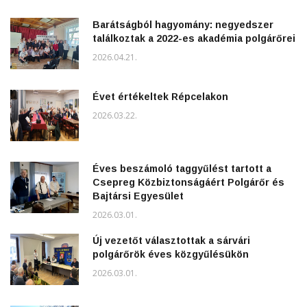
Barátságból hagyomány: negyedszer
találkoztak a 2022-es akadémia polgárőrei
2026.04.21.
Évet értékeltek Répcelakon
2026.03.22.
Éves beszámoló taggyűlést tartott a
Csepreg Közbiztonságáért Polgárőr és
Bajtársi Egyesület
2026.03.01.
Új vezetőt választottak a sárvári
polgárőrök éves közgyűlésükön
2026.03.01.