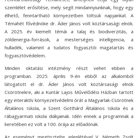
szemlélet erősítése, mely segít mindannyiunknak, hogy egy
élhető, fenntartható környezetben töltsük napjainkat. A
Témahét fővédnöke dr. Áder János volt köztársasági elnök.
A
2025. év kiemelt témái
a talaj és biodiverzitás, a
zöldenergia-források, a mesterséges intelligencia, a
hulladék, valamint a tudatos fogyasztói magatartás és
fogyasztóvédelem
.
Minden oktatási intézmény részt vehet ebben a
programban. 2025. április 9-én ebből az alkalomból
látogatott el dr. Áder János volt köztársasági elnök
Csörötnekre, aki a Kuntár Lajos Művelődési Házban tartott
egy interaktív környezetvédelmi órát a Magyarlak-Csörötnek
Általános Iskola, a Szent Gotthárd Általános Iskola és a
rábagyarmati iskola diákjainak.
Idén ennek a programnak a
keretében ez volt a 100. órája az előadónak.
Az eseményt megtisztelte jelenlétével V. Németh Zsolt