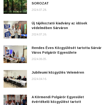
SOROZAT
2024.07.28.
Új tájékoztató kiadvány az idősek
védelmében Sárváron
2024.07.26.
Rendes Éves Közgyűlését tartotta Sárvár
Város Polgárőr Egyesülete
2024.06.05.
Jubileumi közgyűlés Veleméren
2024.04.16.
A Körmendi Polgárőr Egyesület
évértékelő közgyűlést tartott