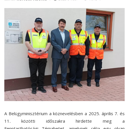
A Belügyminisztérium a köznevelésben a 2025. április 7. és
11
.
közötti időszakra
hirdette meg a
Fenntarthatósági Témahetet, amelynek célja
egy olyan