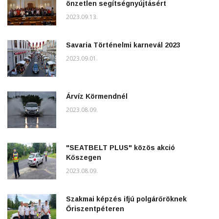
önzetlen segítségnyújtásért
2023.09.13.
Savaria Történelmi karnevál 2023
2023.09.01.
Árvíz Körmendnél
2023.08.09.
"SEATBELT PLUS" közös akció
Kőszegen
2023.08.09.
Szakmai képzés ifjú polgárőröknek
Őriszentpéteren