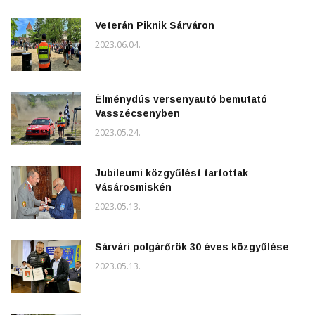
Veterán Piknik Sárváron
2023.06.04.
Élménydús versenyautó bemutató
Vasszécsenyben
2023.05.24.
Jubileumi közgyűlést tartottak
Vásárosmiskén
2023.05.13.
Sárvári polgárőrök 30 éves közgyűlése
2023.05.13.