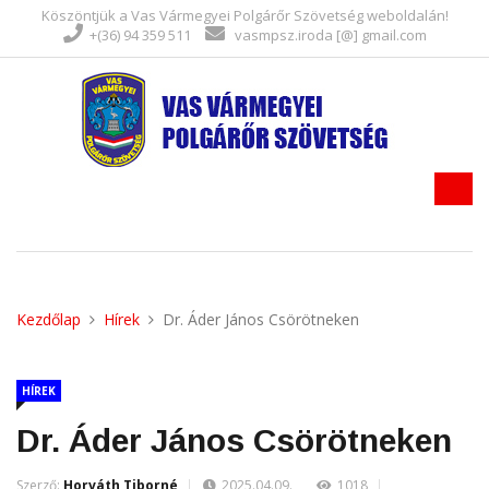
Köszöntjük a Vas Vármegyei Polgárőr Szövetség weboldalán!
+(36) 94 359 511
vasmpsz.iroda [@] gmail.com
Kezdőlap
Hírek
Dr. Áder János Csörötneken
HÍREK
Dr. Áder János Csörötneken
Szerző:
Horváth Tiborné
2025.04.09.
1018