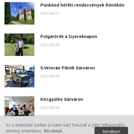
Pünkösd hétfői rendezvények Rönökön
2022.06.07.
Polgárőrök a Gyereknapon
2022.06.04.
5.Veterán Piknik Sárváron
2022.06.04.
Közgyűlés Sárváron
2022.06.04.
Ez a weboldal sütiket (cookie-kat) használ a jobb felhasználói
élmény érdekében.
Részletek...
A VMPSZ Kommunikációs Csoport
Rendben!