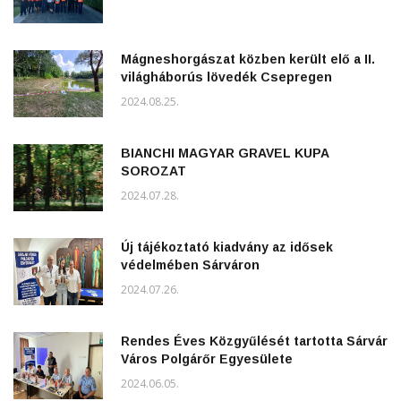
Mágneshorgászat közben került elő a II.
világháborús lövedék Csepregen
2024.08.25.
BIANCHI MAGYAR GRAVEL KUPA
SOROZAT
2024.07.28.
Új tájékoztató kiadvány az idősek
védelmében Sárváron
2024.07.26.
Rendes Éves Közgyűlését tartotta Sárvár
Város Polgárőr Egyesülete
2024.06.05.