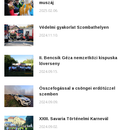
muszáj
2025.02.06.
Védelmi gyakorlat Szombathelyen
2024.11.10.
II. Bencsik Géza nemzetközi kispuska
lőverseny
2024.09.15.
Összefogással a csöngei erdőtűzzel
szemben
2024.09.09.
XXIII. Savaria Történelmi Karnevál
2024.09.02.