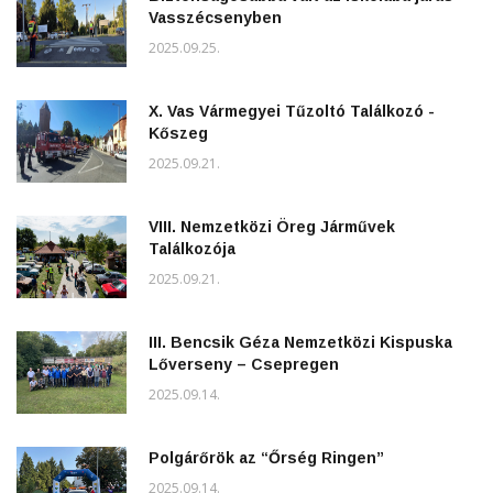
Vasszécsenyben
2025.09.25.
X. Vas Vármegyei Tűzoltó Találkozó -
Kőszeg
2025.09.21.
VIII. Nemzetközi Öreg Járművek
Találkozója
2025.09.21.
III. Bencsik Géza Nemzetközi Kispuska
Lőverseny – Csepregen
2025.09.14.
Polgárőrök az “Őrség Ringen”
2025.09.14.