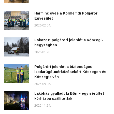
Harminc éves a Körmemdi Polgárőr
Egyesület
2026.02.04.
Fokozott polgárőri jelenlét a Kőszegi-
hegységben
2026.01.20.
Polgárőri jelenlét a biztonságos
labdarúgó-mérkőzésekért Kőszegen és
Kőszegfalván
2025.09.08.
Lakóház gyulladt ki Bőn – egy sérültet
kórházba szállítottak
2025.11.24.