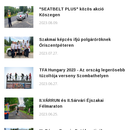
"SEATBELT PLUS" közös akció
Kőszegen
2023.08.09.
Szakmai képzés ifjú polgárőröknek
Őriszentpéteren
2023.07.27.
TFA Hungary 2023 - Az ország legerősebb
tűzoltója verseny Szombathelyen
2023.06.27.
II.VÁRRUN és II.Sárvári Éjszakai
Félmaraton
2023.06.25.