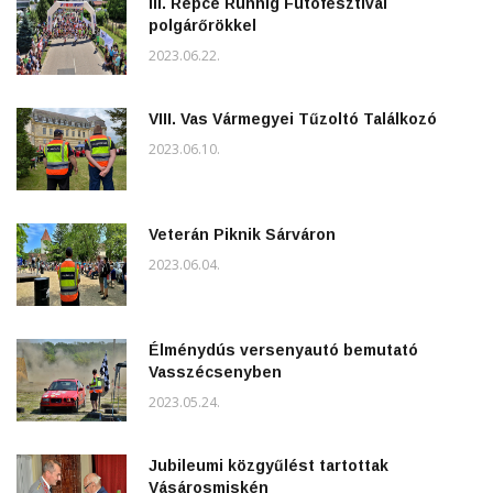
III. Répce Runnig Futófesztivál
polgárőrökkel
2023.06.22.
VIII. Vas Vármegyei Tűzoltó Találkozó
2023.06.10.
Veterán Piknik Sárváron
2023.06.04.
Élménydús versenyautó bemutató
Vasszécsenyben
2023.05.24.
Jubileumi közgyűlést tartottak
Vásárosmiskén