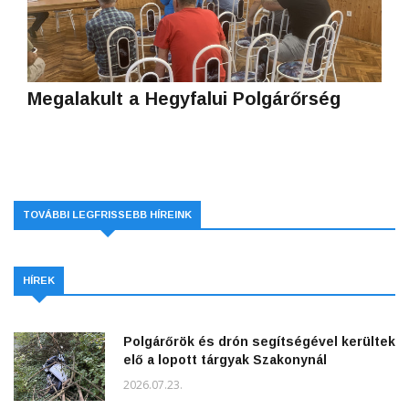
Megalakult a Hegyfalui Polgárőrség
TOVÁBBI LEGFRISSEBB HÍREINK
HÍREK
Polgárőrök és drón segítségével kerültek
elő a lopott tárgyak Szakonynál
2026.07.23.