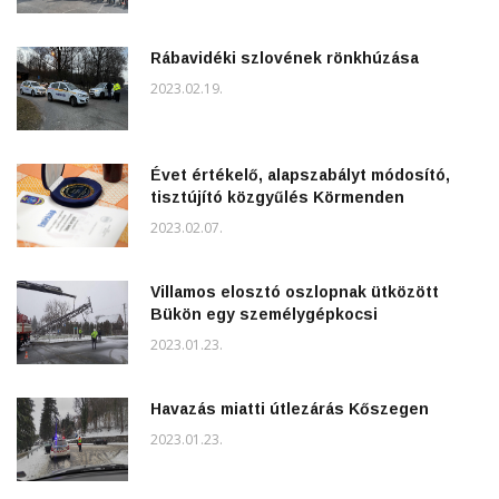
Rábavidéki szlovének rönkhúzása
2023.02.19.
Évet értékelő, alapszabályt módosító,
tisztújító közgyűlés Körmenden
2023.02.07.
Villamos elosztó oszlopnak ütközött
Bükön egy személygépkocsi
2023.01.23.
Havazás miatti útlezárás Kőszegen
2023.01.23.