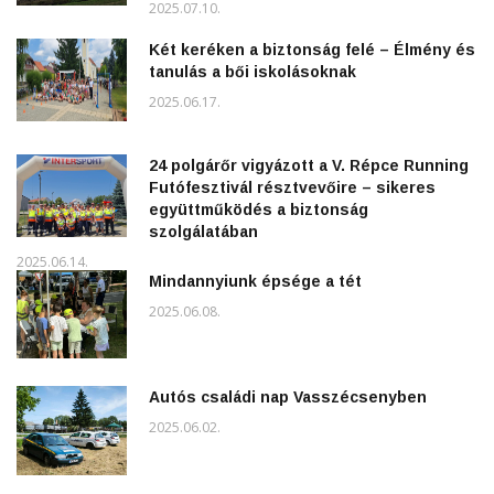
2025.07.10.
Két keréken a biztonság felé – Élmény és
tanulás a bői iskolásoknak
2025.06.17.
24 polgárőr vigyázott a V. Répce Running
Futófesztivál résztvevőire – sikeres
együttműködés a biztonság
szolgálatában
2025.06.14.
Mindannyiunk épsége a tét
2025.06.08.
Autós családi nap Vasszécsenyben
2025.06.02.