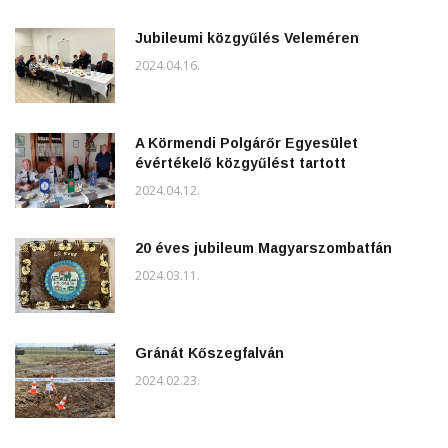
Jubileumi közgyűlés Veleméren
2024.04.16.
A Körmendi Polgárőr Egyesület
évértékelő közgyűlést tartott
2024.04.12.
20 éves jubileum Magyarszombatfán
2024.03.11.
Gránát Kőszegfalván
2024.02.23.