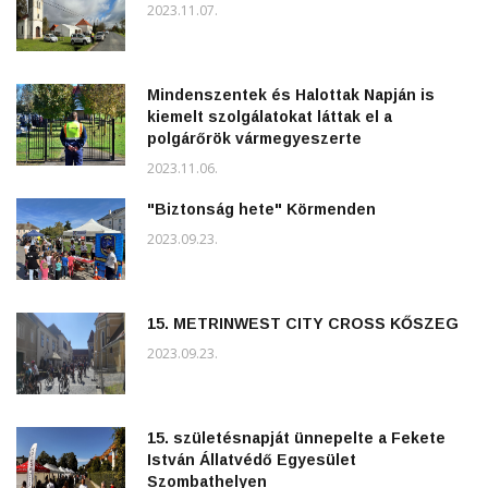
2023.11.07.
Mindenszentek és Halottak Napján is
kiemelt szolgálatokat láttak el a
polgárőrök vármegyeszerte
2023.11.06.
"Biztonság hete" Körmenden
2023.09.23.
15. METRINWEST CITY CROSS KŐSZEG
2023.09.23.
15. születésnapját ünnepelte a Fekete
István Állatvédő Egyesület
Szombathelyen