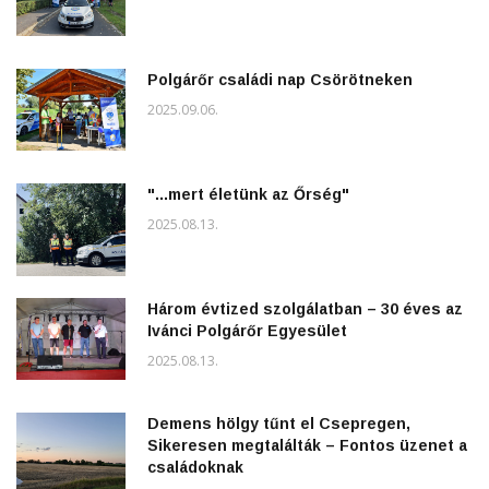
Polgárőr családi nap Csörötneken
2025.09.06.
"...mert életünk az Őrség"
2025.08.13.
Három évtized szolgálatban – 30 éves az
Ivánci Polgárőr Egyesület
2025.08.13.
Demens hölgy tűnt el Csepregen,
Sikeresen megtalálták – Fontos üzenet a
családoknak