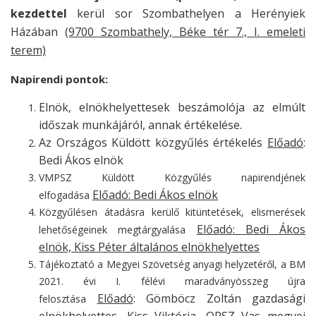
kezdettel
kerül sor Szombathelyen a Herényiek
Házában
(9700 Szombathely, Béke tér 7., I. emeleti
terem)
Napirendi pontok:
Elnök, elnökhelyettesek beszámolója az elmúlt
időszak munkájáról, annak értékelése.
Az Országos Küldött közgyűlés értékelés
Előadó
:
Bedi Ákos elnök
VMPSZ Küldött Közgyűlés napirendjének
Előadó
: Bedi Ákos elnök
elfogadása
Közgyűlésen átadásra kerülő kitüntetések, elismerések
Előadó
: Bedi Ákos
lehetőségeinek megtárgyalása
elnök, Kiss Péter általános elnökhelyettes
Tájékoztató a Megyei Szövetség anyagi helyzetéről, a BM
2021. évi I. félévi maradványösszeg újra
Előadó
: Gömböcz Zoltán gazdasági
felosztása
elnökhelyettes, Kiss Viktória, OPSZ Vas megyei