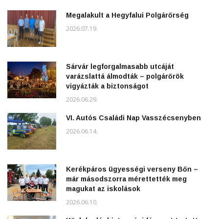
Megalakult a Hegyfalui Polgárőrség
2026.07.19.
Sárvár legforgalmasabb utcáját
varázslattá álmodták – polgárőrök
vigyázták a biztonságot
2026.06.29.
VI. Autós Családi Nap Vasszécsenyben
2026.06.14.
Kerékpáros ügyességi verseny Bőn –
már másodszorra mérettették meg
magukat az iskolások
2026.06.10.