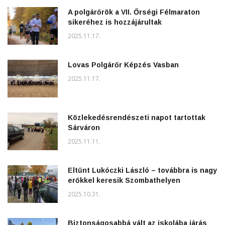
A polgárőrök a VII. Őrségi Félmaraton
sikeréhez is hozzájárultak
2025.11.17.
Lovas Polgárőr Képzés Vasban
2025.11.17.
Közlekedésrendészeti napot tartottak
Sárváron
2025.11.11.
Eltűnt Lukóczki László – továbbra is nagy
erőkkel keresik Szombathelyen
2025.10.31.
Biztonságosabbá vált az iskolába járás