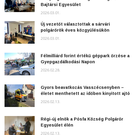
Bajtársi Egyesület
2026.03.01.
Új vezetőt választottak a sárvári
polgárőrök éves közgyűlésükön
2026.03.01.
Félmilliárd forint értékű géppark őrzése a
Gyepgazdálkodási Napon
2026.02.28.
Gyors beavatkozás Vasszécsenyben –
életet menthetett az időben kinyitott ajtó
2026.02.13.
Régi-új elnök a Pósfa Község Polgárőr
Egyesület élén
2026.02.13.