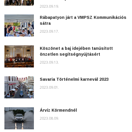
2023.09.19.
Rábapatyon járt a VMPSZ Kommunikációs
sátra
2023.09.17.
Köszönet a baj idejében tanúsított
önzetlen segítségnyújtásért
2023.09.13.
Savaria Történelmi karnevál 2023
2023.09.01.
Árvíz Körmendnél
2023.08.09.