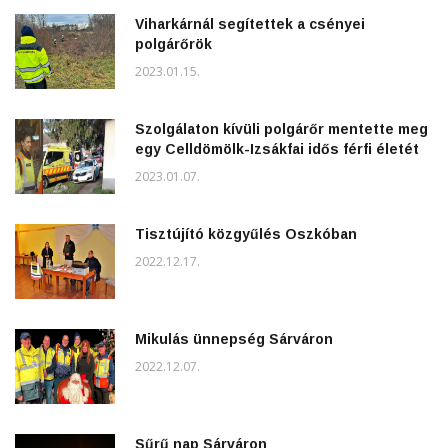
Viharkárnál segítettek a csényei
polgárőrök
2023.01.15.
Szolgálaton kívüli polgárőr mentette meg
egy Celldömölk-Izsákfai idős férfi életét
2023.01.07.
Tisztújító közgyűlés Oszkóban
2022.12.17.
Mikulás ünnepség Sárváron
2022.12.07.
Sűrű nap Sárváron