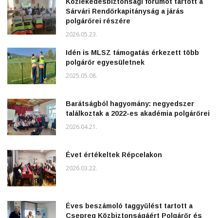
Közlekedésbiztonsági fórumot tartott a
Sárvári Rendőrkapitányság a járás
polgárőrei részére
2026.05.23.
Idén is MLSZ támogatás érkezett több
polgárőr egyesületnek
2025.05.08.
Barátságból hagyomány: negyedszer
találkoztak a 2022-es akadémia polgárőrei
2026.04.21.
Évet értékeltek Répcelakon
2026.03.22.
Éves beszámoló taggyűlést tartott a
Csepreg Közbiztonságáért Polgárőr és