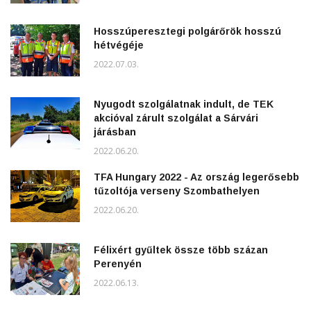
Hosszúperesztegi polgárőrök hosszú
hétvégéje
2022.07.03.
Nyugodt szolgálatnak indult, de TEK
akcióval zárult szolgálat a Sárvári
járásban
2022.06.20.
TFA Hungary 2022 - Az ország legerősebb
tűzoltója verseny Szombathelyen
2022.06.20.
Félixért gyűltek össze több százan
Perenyén
2022.06.13.