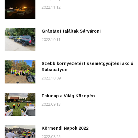
2022.11.12.
Gránátot találtak Sárváron!
2022.10.11.
Szebb környezetért szemétgyűjtési akció
Rábapatyon
2022.10.09.
Falunap a Világ Közepén
2022.09.13.
Körmendi Napok 2022
2022.08.25.