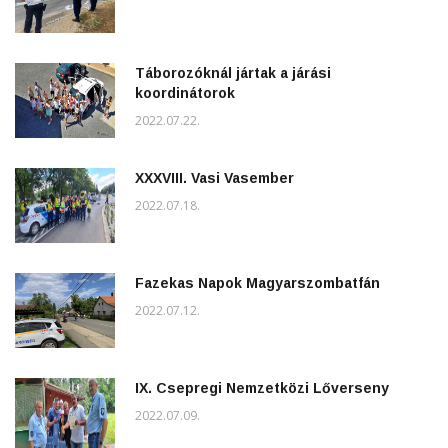
Táborozóknál jártak a járási
koordinátorok
2022.07.22.
XXXVIII. Vasi Vasember
2022.07.18.
Fazekas Napok Magyarszombatfán
2022.07.12.
IX. Csepregi Nemzetközi Lőverseny
2022.07.09.