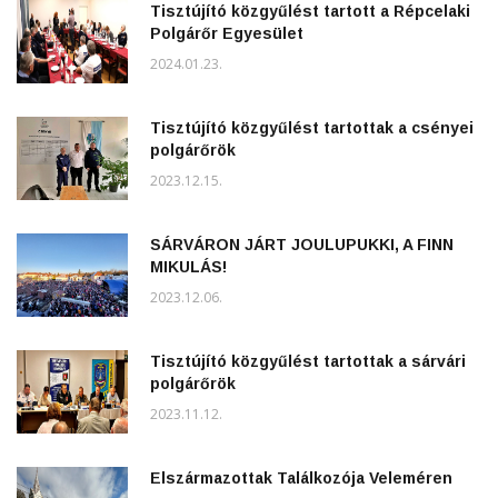
Tisztújító közgyűlést tartott a Répcelaki
Polgárőr Egyesület
2024.01.23.
Tisztújító közgyűlést tartottak a csényei
polgárőrök
2023.12.15.
SÁRVÁRON JÁRT JOULUPUKKI, A FINN
MIKULÁS!
2023.12.06.
Tisztújító közgyűlést tartottak a sárvári
polgárőrök
2023.11.12.
Elszármazottak Találkozója Veleméren