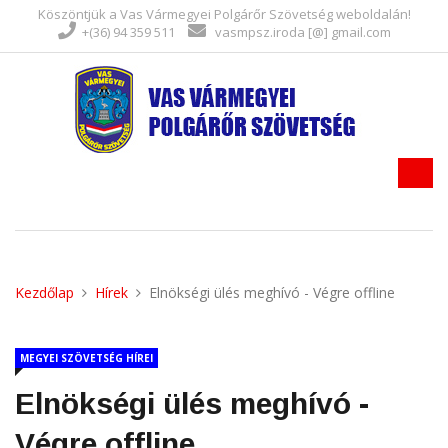
Köszöntjük a Vas Vármegyei Polgárőr Szövetség weboldalán!
+(36) 94 359 511
vasmpsz.iroda [@] gmail.com
Kezdőlap
Hírek
Elnökségi ülés meghívó - Végre offline
MEGYEI SZÖVETSÉG HÍREI
Elnökségi ülés meghívó -
Végre offline