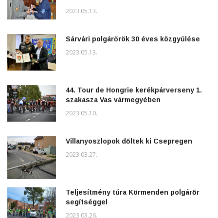
2023.05.13.
Sárvári polgárőrök 30 éves közgyűlése
2023.05.13.
44. Tour de Hongrie kerékpárverseny 1.
szakasza Vas vármegyében
2023.05.10.
Villanyoszlopok dőltek ki Csepregen
2023.03.27.
Teljesítmény túra Körmenden polgárőr
segítséggel
2023.03.26.