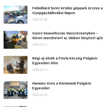
Félmilliárd forint értékű géppark őrzése a
Gyepgazdálkodási Napon
2026.02.28.
Gyors beavatkozás Vasszécsenyben –
életet menthetett az időben kinyitott ajtó
2026.02.13.
Régi-új elnök a Pósfa Község Polgárőr
Egyesület élén
2026.02.13.
Harminc éves a Körmemdi Polgárőr
Egyesület
2026.02.04.