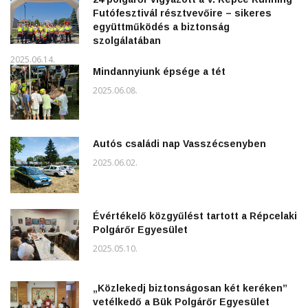
Futófesztivál résztvevőire – sikeres
együttműködés a biztonság
szolgálatában
2025.06.14.
Mindannyiunk épsége a tét
2025.06.08.
Autós családi nap Vasszécsenyben
2025.06.02.
Évértékelő közgyűlést tartott a Répcelaki
Polgárőr Egyesület
2025.05.10.
„Közlekedj biztonságosan két keréken”
vetélkedő a Bük Polgárőr Egyesület