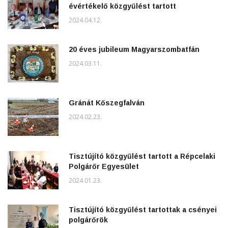
évértékelő közgyűlést tartott
2024.04.12.
20 éves jubileum Magyarszombatfán
2024.03.11.
Gránát Kőszegfalván
2024.02.23.
Tisztújító közgyűlést tartott a Répcelaki
Polgárőr Egyesület
2024.01.23.
Tisztújító közgyűlést tartottak a csényei
polgárőrök