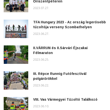
Őriszentpéteren
2023.07.27.
TFA Hungary 2023 - Az ország legerősebb
tűzoltója verseny Szombathelyen
2023.06.27.
II.VÁRRUN és II.Sárvári Éjszakai
Félmaraton
2023.06.25.
III. Répce Runnig Futófesztivál
polgárőrökkel
2023.06.22.
VIII. Vas Vármegyei Tűzoltó Találkozó
2023.06.10.