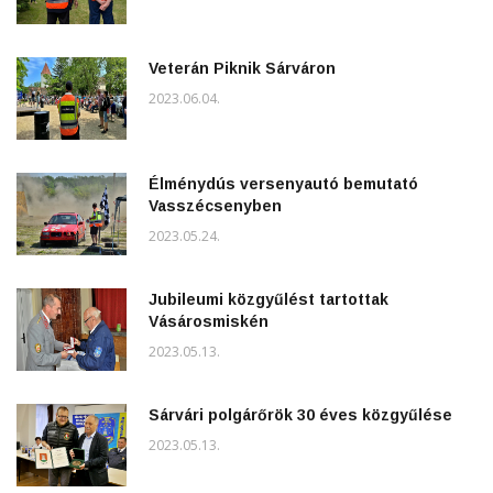
Veterán Piknik Sárváron
2023.06.04.
Élménydús versenyautó bemutató
Vasszécsenyben
2023.05.24.
Jubileumi közgyűlést tartottak
Vásárosmiskén
2023.05.13.
Sárvári polgárőrök 30 éves közgyűlése
2023.05.13.