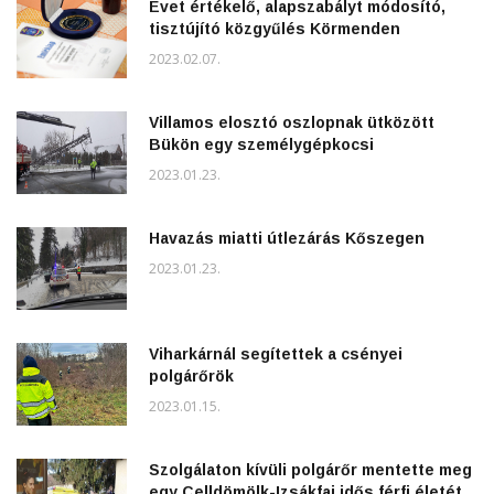
Évet értékelő, alapszabályt módosító,
tisztújító közgyűlés Körmenden
2023.02.07.
Villamos elosztó oszlopnak ütközött
Bükön egy személygépkocsi
2023.01.23.
Havazás miatti útlezárás Kőszegen
2023.01.23.
Viharkárnál segítettek a csényei
polgárőrök
2023.01.15.
Szolgálaton kívüli polgárőr mentette meg
egy Celldömölk-Izsákfai idős férfi életét