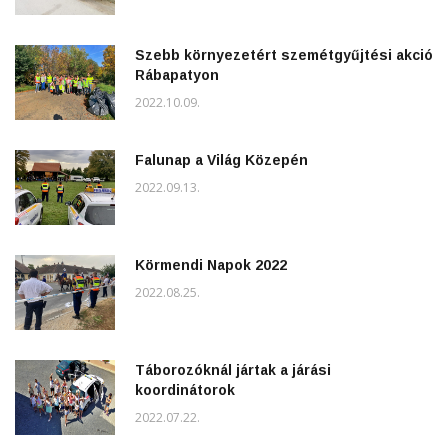
Szebb környezetért szemétgyűjtési akció
Rábapatyon
2022.10.09.
Falunap a Világ Közepén
2022.09.13.
Körmendi Napok 2022
2022.08.25.
Táborozóknál jártak a járási
koordinátorok
2022.07.22.