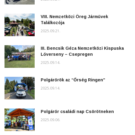
VIII. Nemzetközi Öreg Járművek
Találkozója
2025.09.21.
III. Bencsik Géza Nemzetközi Kispuska
Lőverseny – Csepregen
2025.09.14.
Polgárőrök az “Őrség Ringen”
2025.09.14.
Polgárőr családi nap Csörötneken
2025.09.06.