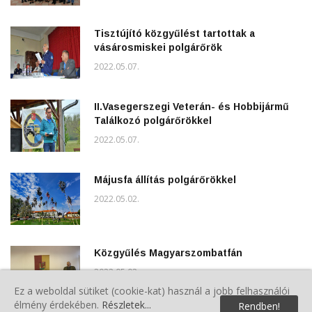
Tisztújító közgyűlést tartottak a
vásárosmiskei polgárőrök
2022.05.07.
II.Vasegerszegi Veterán- és Hobbijármű
Találkozó polgárőrökkel
2022.05.07.
Májusfa állítás polgárőrökkel
2022.05.02.
Közgyűlés Magyarszombatfán
2022.05.02.
Ez a weboldal sütiket (cookie-kat) használ a jobb felhasználói
élmény érdekében.
Részletek...
Rendben!