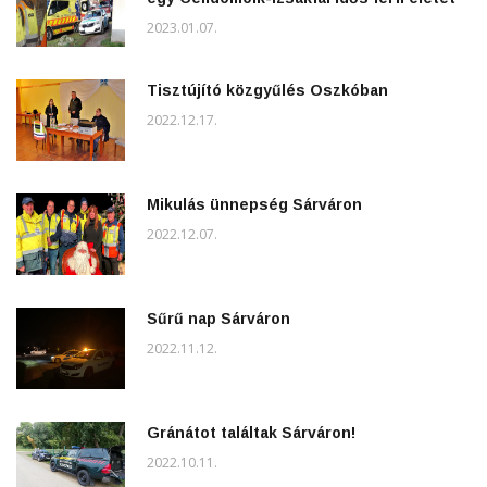
2023.01.07.
Tisztújító közgyűlés Oszkóban
2022.12.17.
Mikulás ünnepség Sárváron
2022.12.07.
Sűrű nap Sárváron
2022.11.12.
Gránátot találtak Sárváron!
2022.10.11.