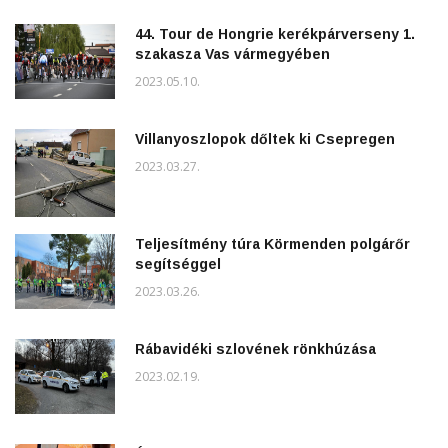
44. Tour de Hongrie kerékpárverseny 1.
szakasza Vas vármegyében
2023.05.10.
Villanyoszlopok dőltek ki Csepregen
2023.03.27.
Teljesítmény túra Körmenden polgárőr
segítséggel
2023.03.26.
Rábavidéki szlovének rönkhúzása
2023.02.19.