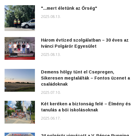
"...mert életünk az Őrség"
2025.08.13.
Három évtized szolgálatban – 30 éves az
Ivánci Polgárőr Egyesület
2025.08.13.
Demens hölgy tűnt el Csepregen,
Sikeresen megtalálták – Fontos üzenet a
családoknak
2025.07.10.
Két keréken a biztonság felé – Élmény és
tanulás a bői iskolásoknak
2025.06.17.
24 polgárőr vigyázott a V. Répce Running