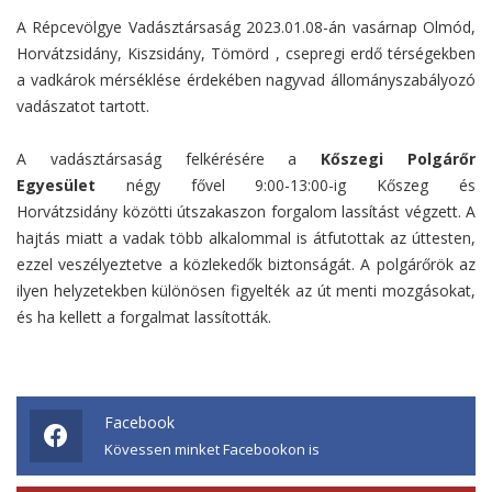
A Répcevölgye Vadásztársaság 2023.01.08-án vasárnap Olmód,
Horvátzsidány, Kiszsidány, Tömörd , csepregi erdő térségekben
a vadkárok mérséklése érdekében nagyvad állományszabályozó
vadászatot tartott.
A vadásztársaság felkérésére a
Kőszegi Polgárőr
Egyesület
négy fővel 9:00-13:00-ig Kőszeg és
Horvátzsidány közötti útszakaszon forgalom lassítást végzett. A
hajtás miatt a vadak több alkalommal is átfutottak az úttesten,
ezzel veszélyeztetve a közlekedők biztonságát. A polgárőrök az
ilyen helyzetekben különösen figyelték az út menti mozgásokat,
és ha kellett a forgalmat lassították.
Facebook
Kövessen minket Facebookon is