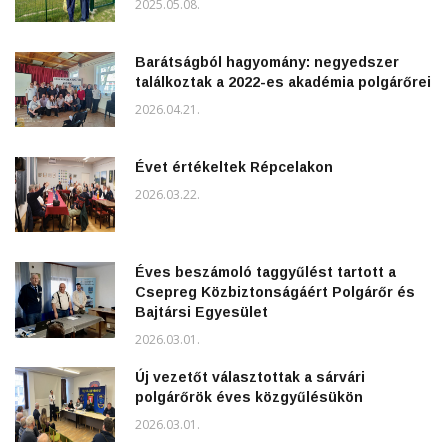
2025.05.08.
Barátságból hagyomány: negyedszer
találkoztak a 2022-es akadémia polgárőrei
2026.04.21.
Évet értékeltek Répcelakon
2026.03.22.
Éves beszámoló taggyűlést tartott a
Csepreg Közbiztonságáért Polgárőr és
Bajtársi Egyesület
2026.03.01.
Új vezetőt választottak a sárvári
polgárőrök éves közgyűlésükön
2026.03.01.