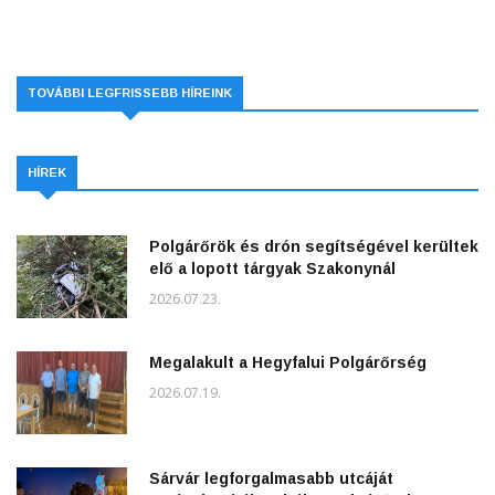
TOVÁBBI LEGFRISSEBB HÍREINK
HÍREK
Polgárőrök és drón segítségével kerültek
elő a lopott tárgyak Szakonynál
2026.07.23.
Megalakult a Hegyfalui Polgárőrség
2026.07.19.
Sárvár legforgalmasabb utcáját