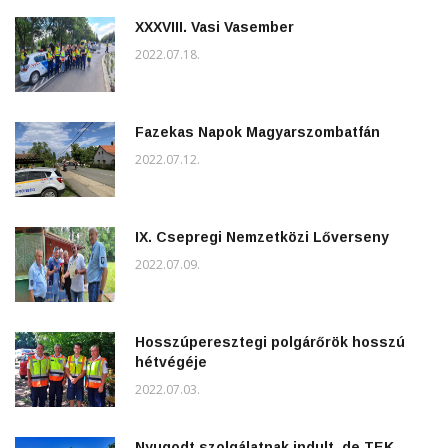
XXXVIII. Vasi Vasember
2022.07.18.
Fazekas Napok Magyarszombatfán
2022.07.12.
IX. Csepregi Nemzetközi Lőverseny
2022.07.09.
Hosszúperesztegi polgárőrök hosszú
hétvégéje
2022.07.03.
Nyugodt szolgálatnak indult, de TEK