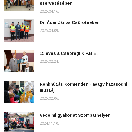
szervezésében
2025.04.16.
Dr. Áder János Csörötneken
2025.04.09.
15 éves a Csepregi K.P.B.E.
2025.02.24.
Rönkhúzás Körmenden - avagy házasodni
muszáj
2025.02.06.
Védelmi gyakorlat Szombathelyen
2024.11.10.