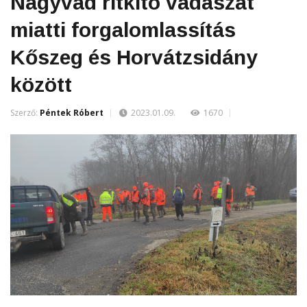
Nagyvad ritkító vadászat
miatti forgalomlassítás
Kőszeg és Horvátzsidány
között
Szerző:
Péntek Róbert
2023.01.09.
1670