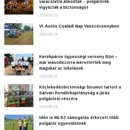
varázslattá álmodták – polgárőrök
vigyázták a biztonságot
2026.06.29.
VI. Autós Családi Nap Vasszécsenyben
2026.06.14.
Kerékpáros ügyességi verseny Bőn –
már másodszorra mérettették meg
magukat az iskolások
2026.06.10.
Közlekedésbiztonsági fórumot tartott a
Sárvári Rendőrkapitányság a járás
polgárőrei részére
2026.05.23.
Idén is MLSZ támogatás érkezett több
polgárőr egyesületnek