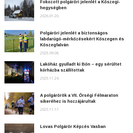
Fokozott polgárőri jelenlét a Kőszegi-
hegységben
2026.01.20.
Polgárőri jelenlét a biztonságos
labdarúgó-mérkőzésekért Kőszegen és
Kőszegfalván
2025.09.08.
Lakóház gyulladt ki Bőn – egy sérültet
kórházba szállítottak
2025.11.24.
A polgárőrök a VII. Őrségi Félmaraton
sikeréhez is hozzájárultak
2025.11.17.
Lovas Polgárőr Képzés Vasban