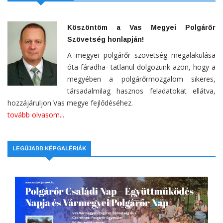
Köszöntöm a Vas Megyei Polgárőr
Szövetség honlapján!
A megyei polgárőr szövetség megalakulása
óta fáradha- tatlanul dolgozunk azon, hogy a
megyében a polgárőrmozgalom sikeres,
társadalmilag hasznos feladatokat ellátva,
hozzájáruljon Vas megye fejlődéséhez.
tovább olvasom...
LEGÚJABB KÉPGALÉRIÁK