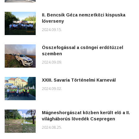
II. Bencsik Géza nemzetközi kispuska
lőverseny
2024.09.15.
Összefogással a csöngei erdőtűzzel
szemben
2024.09.09.
XXIII. Savaria Történelmi Karnevál
2024.09.02.
Mágneshorgászat közben került elő a II.
világháborús lövedék Csepregen
2024.08.25.