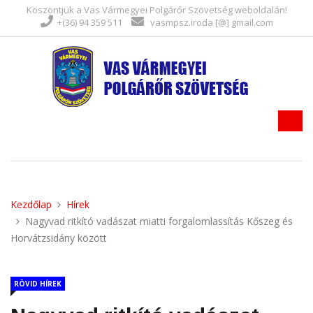
Köszöntjük a Vas Vármegyei Polgárőr Szövetség weboldalán!
+(36) 94 359 511
vasmpsz.iroda [@] gmail.com
Kezdőlap
Hírek
Nagyvad ritkító vadászat miatti forgalomlassítás Kőszeg és
Horvátzsidány között
RÖVID HÍREK