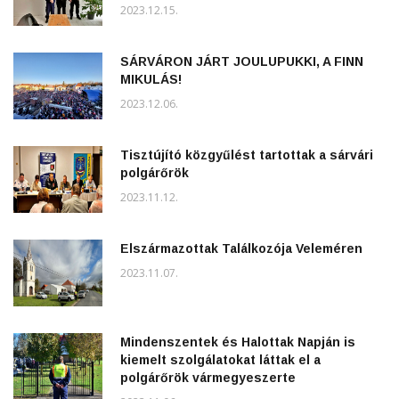
2023.12.15.
SÁRVÁRON JÁRT JOULUPUKKI, A FINN
MIKULÁS!
2023.12.06.
Tisztújító közgyűlést tartottak a sárvári
polgárőrök
2023.11.12.
Elszármazottak Találkozója Veleméren
2023.11.07.
Mindenszentek és Halottak Napján is
kiemelt szolgálatokat láttak el a
polgárőrök vármegyeszerte