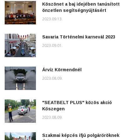
Köszönet a baj idejében tanúsított
önzetlen segítségnyújtásért
2023.09.13.
Savaria Történelmi karnevál 2023
2023.09.01.
Árvíz Körmendnél
2023.08.09.
"SEATBELT PLUS" közös akció
Kőszegen
2023.08.09.
Szakmai képzés ifjú polgárőröknek