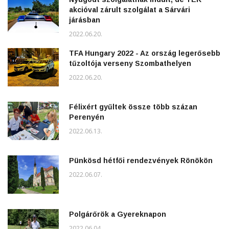
akcióval zárult szolgálat a Sárvári
járásban
2022.06.20.
TFA Hungary 2022 - Az ország legerősebb
tűzoltója verseny Szombathelyen
2022.06.20.
Félixért gyűltek össze több százan
Perenyén
2022.06.13.
Pünkösd hétfői rendezvények Rönökön
2022.06.07.
Polgárőrök a Gyereknapon
2022.06.04.