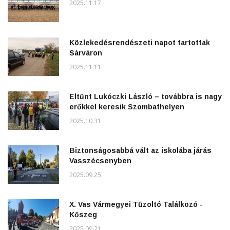
2025.11.17.
Közlekedésrendészeti napot tartottak
Sárváron
2025.11.11.
Eltűnt Lukóczki László – továbbra is nagy
erőkkel keresik Szombathelyen
2025.10.31.
Biztonságosabbá vált az iskolába járás
Vasszécsenyben
2025.09.25.
X. Vas Vármegyei Tűzoltó Találkozó -
Kőszeg
2025.09.21.