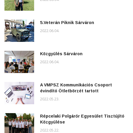
5.Veterán Piknik Sárváron
2022.06.04.
Közgyűlés Sárváron
2022.06.04.
A VMPSZ Kommunikációs Csoport
évindító Ötletbörzét tartott
2022.05.23.
Répcelaki Polgárőr Egyesület Tisztújító
Közgyűlése
2022.05.22.