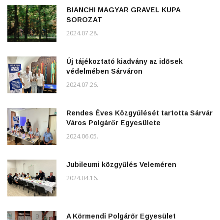
BIANCHI MAGYAR GRAVEL KUPA
SOROZAT
2024.07.28.
Új tájékoztató kiadvány az idősek
védelmében Sárváron
2024.07.26.
Rendes Éves Közgyűlését tartotta Sárvár
Város Polgárőr Egyesülete
2024.06.05.
Jubileumi közgyűlés Veleméren
2024.04.16.
A Körmendi Polgárőr Egyesület