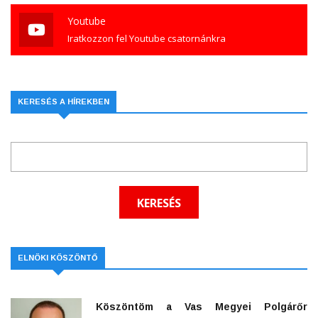
Youtube
Iratkozzon fel Youtube csatornánkra
KERESÉS A HÍREKBEN
ELNÖKI KÖSZÖNTŐ
Köszöntöm a Vas Megyei Polgárőr