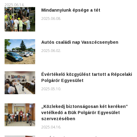
2025.06.14.
Mindannyiunk épsége a tét
2025.06.08.
Autós családi nap Vasszécsenyben
2025.06.02.
Évértékelő közgyűlést tartott a Répcelaki
Polgárőr Egyesület
2025.05.10.
„Közlekedj biztonságosan két keréken”
vetélkedő a Bük Polgárőr Egyesület
szervezésében
2025.04.16.