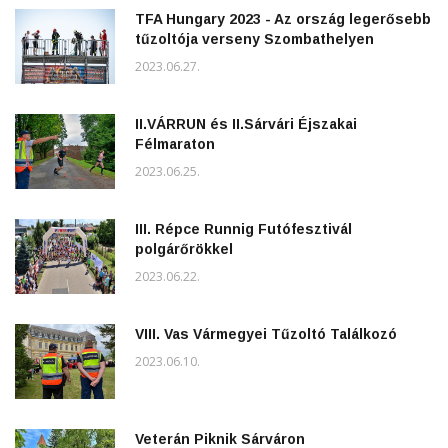
TFA Hungary 2023 - Az ország legerősebb
tűzoltója verseny Szombathelyen
2023.06.27.
II.VÁRRUN és II.Sárvári Éjszakai
Félmaraton
2023.06.25.
III. Répce Runnig Futófesztivál
polgárőrökkel
2023.06.22.
VIII. Vas Vármegyei Tűzoltó Találkozó
2023.06.10.
Veterán Piknik Sárváron