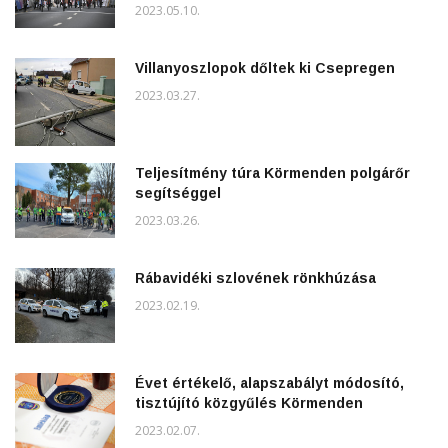
2023.05.10.
Villanyoszlopok dőltek ki Csepregen
2023.03.27.
Teljesítmény túra Körmenden polgárőr
segítséggel
2023.03.26.
Rábavidéki szlovének rönkhúzása
2023.02.19.
Évet értékelő, alapszabályt módosító,
tisztújító közgyűlés Körmenden
2023.02.07.