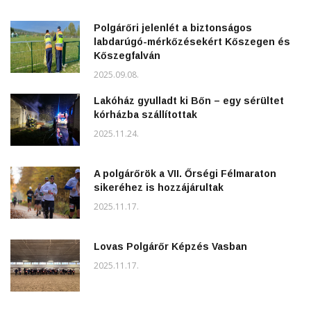
Polgárőri jelenlét a biztonságos
labdarúgó-mérkőzésekért Kőszegen és
Kőszegfalván
2025.09.08.
Lakóház gyulladt ki Bőn – egy sérültet
kórházba szállítottak
2025.11.24.
A polgárőrök a VII. Őrségi Félmaraton
sikeréhez is hozzájárultak
2025.11.17.
Lovas Polgárőr Képzés Vasban
2025.11.17.