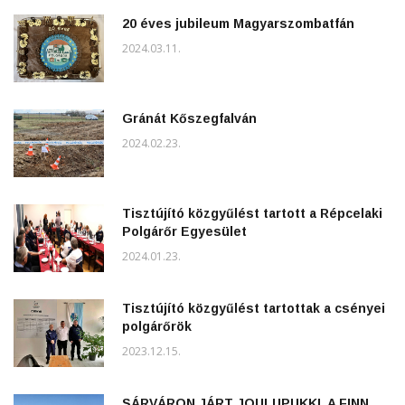
20 éves jubileum Magyarszombatfán
2024.03.11.
Gránát Kőszegfalván
2024.02.23.
Tisztújító közgyűlést tartott a Répcelaki
Polgárőr Egyesület
2024.01.23.
Tisztújító közgyűlést tartottak a csényei
polgárőrök
2023.12.15.
SÁRVÁRON JÁRT JOULUPUKKI, A FINN