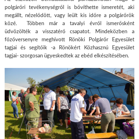
polgárőri tevékenységről is bővíthette ismeretét, aki
megállt, nézelődött, vagy leült kis időre a polgárőrök
közé. Többen már a tavalyi évről ismerősként
üdvözölték a visszatérő csapatot. Mindeközben a
főzőversenyre meghívott Rönöki Polgárőr Egyesület
tagjai és segítőik -a Rönökért Közhasznú Egyesület
tagjai- szorgosan ügyeskedtek az ebéd elkészítésében.