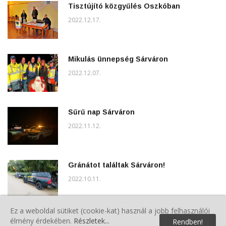
Tisztújító közgyűlés Oszkóban
2022.12.17.
Mikulás ünnepség Sárváron
2022.12.07.
Sűrű nap Sárváron
2022.11.12.
Gránátot találtak Sárváron!
2022.10.11.
Ez a weboldal sütiket (cookie-kat) használ a jobb felhasználói
Szebb környezetért szemétgyűjtési akció
élmény érdekében.
Részletek...
Rendben!