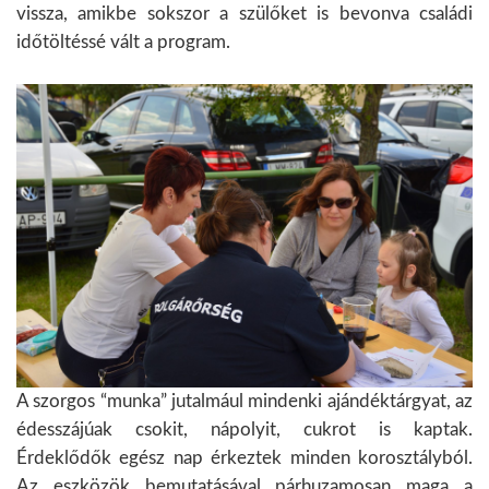
vissza, amikbe sokszor a szülőket is bevonva családi
időtöltéssé vált a program.
A szorgos “munka” jutalmául mindenki ajándéktárgyat, az
édesszájúak csokit, nápolyit, cukrot is kaptak.
Érdeklődők egész nap érkeztek minden korosztályból.
Az eszközök bemutatásával párhuzamosan maga a