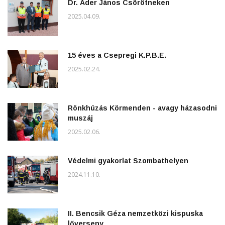
Dr. Áder János Csörötneken
2025.04.09.
15 éves a Csepregi K.P.B.E.
2025.02.24.
Rönkhúzás Körmenden - avagy házasodni
muszáj
2025.02.06.
Védelmi gyakorlat Szombathelyen
2024.11.10.
II. Bencsik Géza nemzetközi kispuska
lőverseny