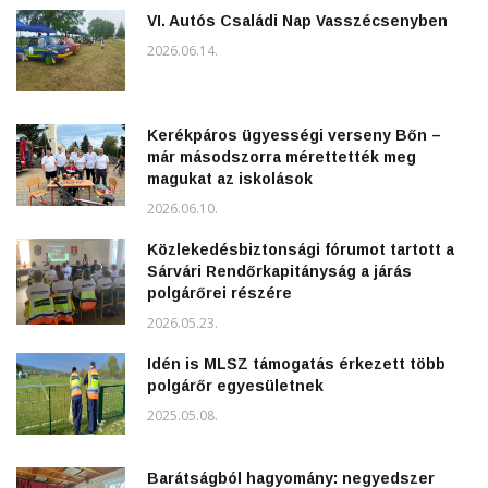
VI. Autós Családi Nap Vasszécsenyben
2026.06.14.
Kerékpáros ügyességi verseny Bőn –
már másodszorra mérettették meg
magukat az iskolások
2026.06.10.
Közlekedésbiztonsági fórumot tartott a
Sárvári Rendőrkapitányság a járás
polgárőrei részére
2026.05.23.
Idén is MLSZ támogatás érkezett több
polgárőr egyesületnek
2025.05.08.
Barátságból hagyomány: negyedszer