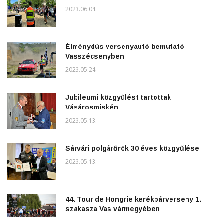
2023.06.04.
Élménydús versenyautó bemutató
Vasszécsenyben
2023.05.24.
Jubileumi közgyűlést tartottak
Vásárosmiskén
2023.05.13.
Sárvári polgárőrök 30 éves közgyűlése
2023.05.13.
44. Tour de Hongrie kerékpárverseny 1.
szakasza Vas vármegyében