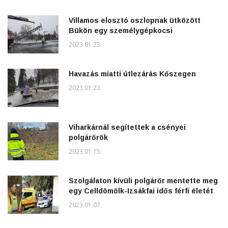
Villamos elosztó oszlopnak ütközött
Bükön egy személygépkocsi
2023.01.23.
Havazás miatti útlezárás Kőszegen
2023.01.23.
Viharkárnál segítettek a csényei
polgárőrök
2023.01.15.
Szolgálaton kívüli polgárőr mentette meg
egy Celldömölk-Izsákfai idős férfi életét
2023.01.07.