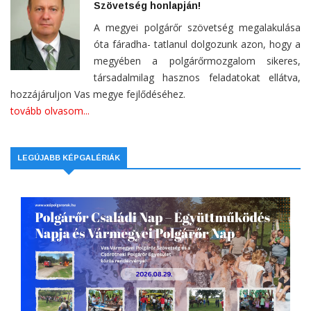
Szövetség honlapján!
A megyei polgárőr szövetség megalakulása
óta fáradha- tatlanul dolgozunk azon, hogy a
megyében a polgárőrmozgalom sikeres,
társadalmilag hasznos feladatokat ellátva,
hozzájáruljon Vas megye fejlődéséhez.
tovább olvasom...
LEGÚJABB KÉPGALÉRIÁK