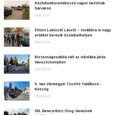
Közlekedésrendészeti napot tartottak
Sárváron
2025.11.11.
Eltűnt Lukóczki László – továbbra is nagy
erőkkel keresik Szombathelyen
2025.10.31.
Biztonságosabbá vált az iskolába járás
Vasszécsenyben
2025.09.25.
X. Vas Vármegyei Tűzoltó Találkozó -
Kőszeg
2025.09.21.
VIII. Nemzetközi Öreg Járművek