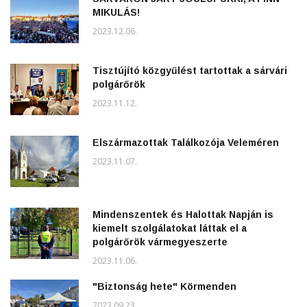
MIKULÁS!
2023.12.06.
Tisztújító közgyűlést tartottak a sárvári
polgárőrök
2023.11.12.
Elszármazottak Találkozója Veleméren
2023.11.07.
Mindenszentek és Halottak Napján is
kiemelt szolgálatokat láttak el a
polgárőrök vármegyeszerte
2023.11.06.
"Biztonság hete" Körmenden
2023.09.23.