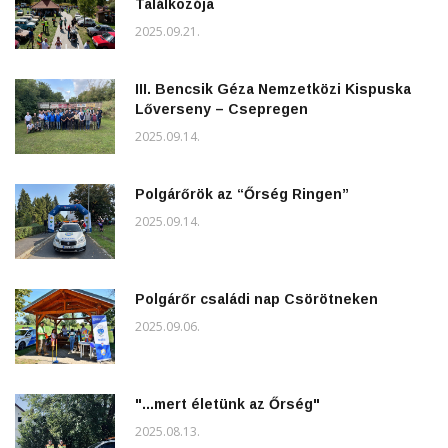
Találkozója
2025.09.21.
III. Bencsik Géza Nemzetközi Kispuska
Lőverseny – Csepregen
2025.09.14.
Polgárőrök az “Őrség Ringen”
2025.09.14.
Polgárőr családi nap Csörötneken
2025.09.06.
"...mert életünk az Őrség"
2025.08.13.