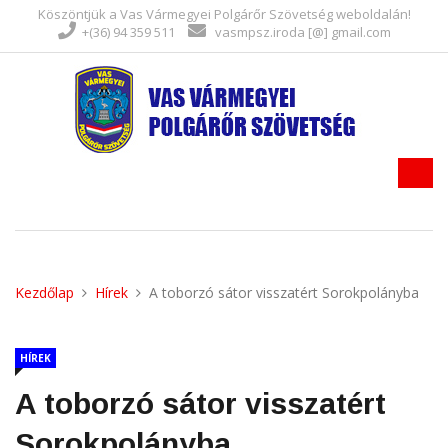
Köszöntjük a Vas Vármegyei Polgárőr Szövetség weboldalán!
+(36) 94 359 511
vasmpsz.iroda [@] gmail.com
Kezdőlap
Hírek
A toborzó sátor visszatért Sorokpolányba
HÍREK
A toborzó sátor visszatért
Sorokpolányba