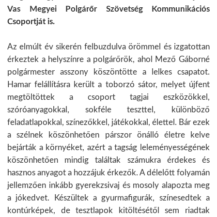
Vas Megyei Polgárőr Szövetség Kommunikációs
Csoportját is.
Az elmúlt év sikerén felbuzdulva örömmel és izgatottan
érkeztek a helyszínre a polgárőrök, ahol Mező Gáborné
polgármester asszony köszöntötte a lelkes csapatot.
Hamar felállításra került a toborzó sátor, melyet újfent
megtöltöttek a csoport tagjai eszközökkel,
szóróanyagokkal, sokféle teszttel, különböző
feladatlapokkal, színezőkkel, játékokkal, élettel. Bár ezek
a szélnek köszönhetően párszor önálló életre kelve
bejárták a környéket, azért a tagság leleményességének
köszönhetően mindig találtak számukra érdekes és
hasznos anyagot a hozzájuk érkezők. A délelőtt folyamán
jellemzően inkább gyerekzsivaj és mosoly alapozta meg
a jókedvet. Készültek a gyurmafigurák, színesedtek a
kontúrképek, de tesztlapok kitöltésétől sem riadtak