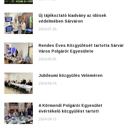
Új tájékoztató kiadvány az idősek
védelmében Sárváron
2024.07.26.
Rendes Éves Közgyűlését tartotta Sárvár
Város Polgárőr Egyesülete
2024.06.05.
Jubileumi közgyűlés Veleméren
2024.04.16.
A Körmendi Polgárőr Egyesület
évértékelő közgyűlést tartott
2024.04.12.