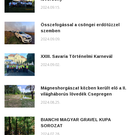
2024.09.15.
Összefogással a csöngei erdőtűzzel
szemben
2024.09.09.
XXIII. Savaria Történelmi Karnevál
2024.09.02.
Mágneshorgászat közben került elő a II.
világháborús lövedék Csepregen
2024.08.25.
BIANCHI MAGYAR GRAVEL KUPA
SOROZAT
2024.07.28.