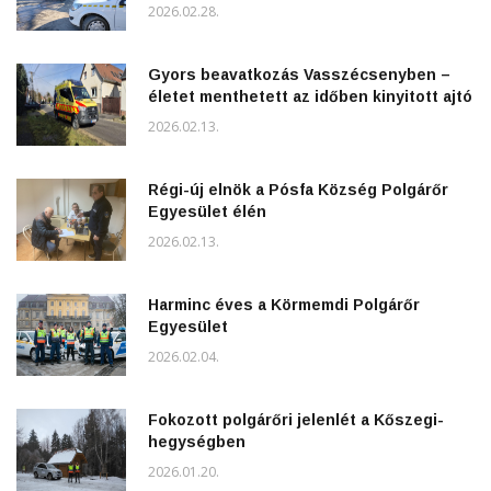
2026.02.28.
Gyors beavatkozás Vasszécsenyben –
életet menthetett az időben kinyitott ajtó
2026.02.13.
Régi-új elnök a Pósfa Község Polgárőr
Egyesület élén
2026.02.13.
Harminc éves a Körmemdi Polgárőr
Egyesület
2026.02.04.
Fokozott polgárőri jelenlét a Kőszegi-
hegységben
2026.01.20.