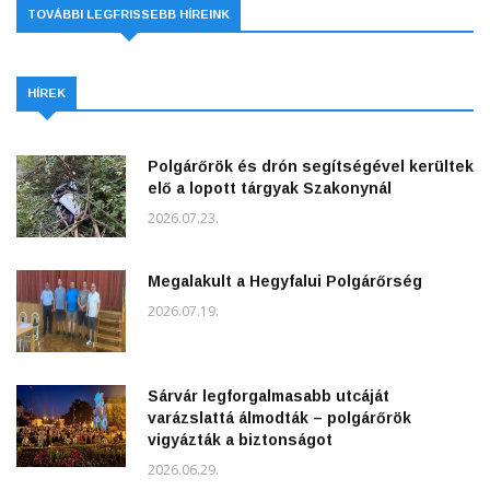
TOVÁBBI LEGFRISSEBB HÍREINK
HÍREK
Polgárőrök és drón segítségével kerültek
elő a lopott tárgyak Szakonynál
2026.07.23.
Megalakult a Hegyfalui Polgárőrség
2026.07.19.
Sárvár legforgalmasabb utcáját
varázslattá álmodták – polgárőrök
vigyázták a biztonságot
2026.06.29.