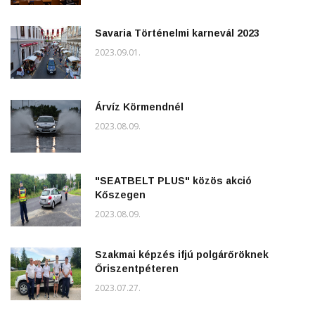
Savaria Történelmi karnevál 2023
2023.09.01.
Árvíz Körmendnél
2023.08.09.
"SEATBELT PLUS" közös akció
Kőszegen
2023.08.09.
Szakmai képzés ifjú polgárőröknek
Őriszentpéteren
2023.07.27.