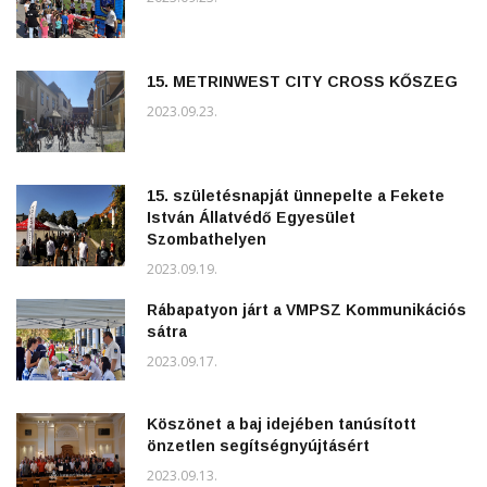
15. METRINWEST CITY CROSS KŐSZEG
2023.09.23.
15. születésnapját ünnepelte a Fekete
István Állatvédő Egyesület
Szombathelyen
2023.09.19.
Rábapatyon járt a VMPSZ Kommunikációs
sátra
2023.09.17.
Köszönet a baj idejében tanúsított
önzetlen segítségnyújtásért
2023.09.13.