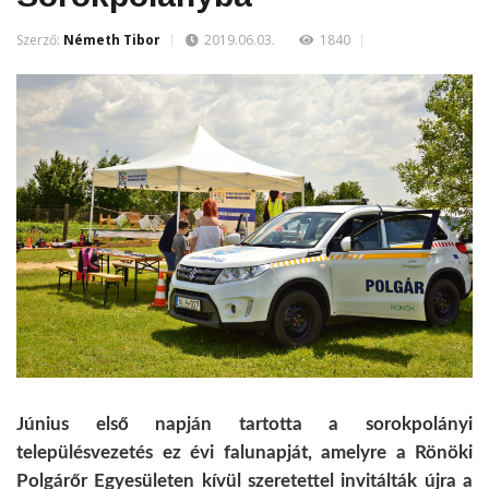
Szerző:
Németh Tibor
2019.06.03.
1840
Június első napján tartotta a sorokpolányi
településvezetés ez évi falunapját, amelyre a Rönöki
Polgárőr Egyesületen kívül szeretettel invitálták újra a