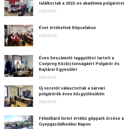
találkoztak a 2022-es akadémia polgárőrei
2026.04.21.
Évet értékeltek Répcelakon
2026.03.22.
Éves beszámoló taggyűlést tartott a
Csepreg Közbiztonságáért Polgárőr és
Bajtársi Egyesület
2026.03.01.
Új vezetőt választottak a sárvári
polgárőrök éves közgyűlésükön
2026.03.01.
Félmilliárd forint értékű géppark őrzése a
Gyepgazdálkodási Napon