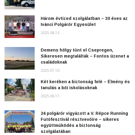
Három évtized szolgálatban – 30 éves az
Ivánci Polgárőr Egyesület
2025.08.13.
Demens hölgy tűnt el Csepregen,
Sikeresen megtalálták – Fontos üzenet a
családoknak
2025.07.10.
Két keréken a biztonság felé – Élmény és
tanulás a bői iskolásoknak
2025.06.17.
24 polgárőr vigyázott a V. Répce Running
Futófesztivál résztvevőire – sikeres
együttműködés a biztonság
szolgálatában