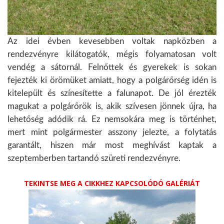
Az idei évben kevesebben voltak napközben a
rendezvényre kilátogatók, mégis folyamatosan volt
vendég a sátornál. Felnőttek és gyerekek is sokan
fejezték ki örömüket amiatt, hogy a polgárőrség idén is
kitelepült és színesítette a falunapot. De jól érezték
magukat a polgárőrök is, akik szívesen jönnek újra, ha
lehetőség adódik rá. Ez nemsokára meg is történhet,
mert mint polgármester asszony jelezte, a folytatás
garantált, hiszen már most meghívást kaptak a
szeptemberben tartandó szüreti rendezvényre.
TEKINTSE MEG A CIKKHEZ KAPCSOLÓDÓ GALÉRIÁT