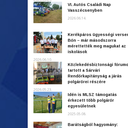
VI. Autós Családi Nap
Vasszécsenyben
2026.06.14.
Kerékpáros ügyességi verse
Bőn – már másodszorra
mérettették meg magukat az
iskolások
2026.06.10.
Közlekedésbiztonsági fórum
tartott a Sárvári
Rendőrkapitányság a járás
polgárőrei részére
2026.05.23.
Idén is MLSZ támogatás
érkezett több polgárőr
egyesületnek
2025.05.08.
Barátságból hagyomány: