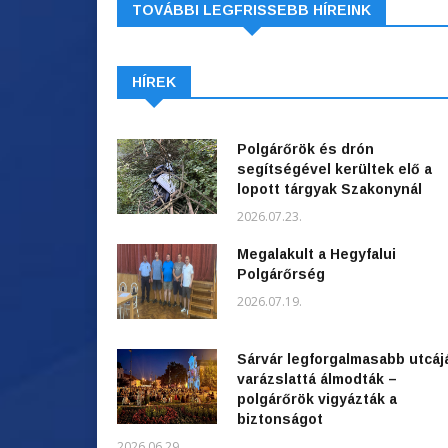
TOVÁBBI LEGFRISSEBB HÍREINK
HÍREK
Polgárőrök és drón
segítségével kerültek elő a
lopott tárgyak Szakonynál
2026.07.23.
Megalakult a Hegyfalui
Polgárőrség
2026.07.19.
Sárvár legforgalmasabb utcáj
varázslattá álmodták –
polgárőrök vigyázták a
biztonságot
2026.06.29.