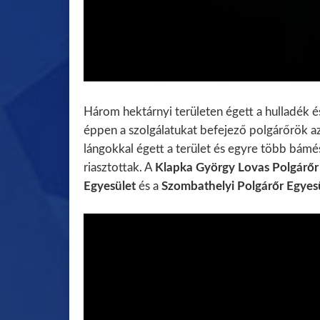
Három hektárnyi területen égett a hulladék 
éppen a szolgálatukat befejező polgárőrök a
lángokkal égett a terület és egyre több bám
riasztottak. A
Klapka György Lovas Polgárő
Egyesület
és a
Szombathelyi Polgárőr Egyesü