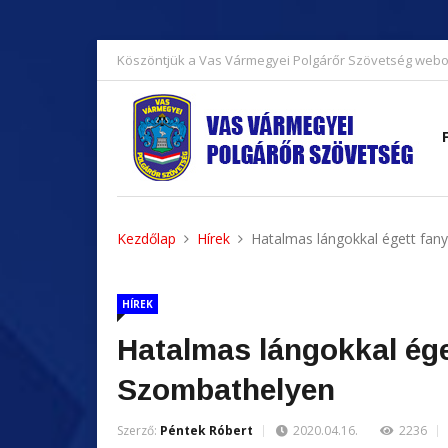
Köszöntjük a Vas Vármegyei Polgárőr Szövetség webo
Kezdőlap
Hírek
Hatalmas lángokkal égett fan
HÍREK
Hatalmas lángokkal ége
Szombathelyen
Szerző:
Péntek Róbert
2020.04.16.
2236