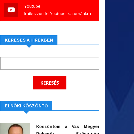
Youtube
Iratkozzon fel Youtube csatornánkra
KERESÉS A HÍREKBEN
ELNÖKI KÖSZÖNTŐ
Köszöntöm a Vas Megyei
Polgárőr Szövetség