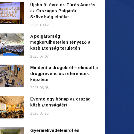
Újabb öt évre dr. Túrós András
az Országos Polgárőr
Szövetség elnöke
2025.10.12.
A polgárőrség
megkerülhetetlen tényező a
közbiztonság területén
2025.07.07.
Mindent a drogokról – elindult a
drogprevenciós referensek
képzése
2025.06.05.
Évente egy hónap az ország
közbiztonságáért
2025.05.25.
Gyermekvédelemről és