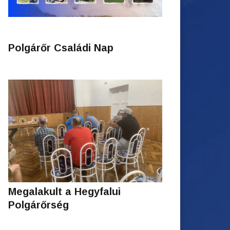
Polgárőr Családi Nap
Megalakult a Hegyfalui
Polgárőrség