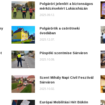
Polgárőri jelenlét a biztonságos
mérkőzésekért Lukácsházán
2025.09.12.
ny
Polgárőrök a csörötneki
óvodában
2025.12.07.
ot
Püspöki szentmise Sárváron
2025.10.08.
Szent Mihály Napi Civil Fesztivál
Sárváron
2025.10.02.
Európai Mobilitási Hét Bükön