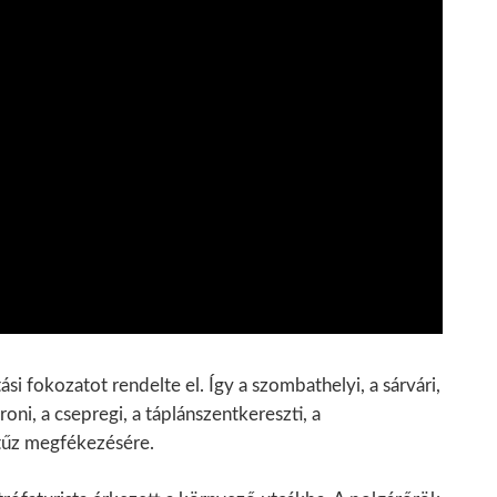
i fokozatot rendelte el. Így a szombathelyi, a sárvári,
roni, a csepregi, a táplánszentkereszti, a
 tűz megfékezésére.