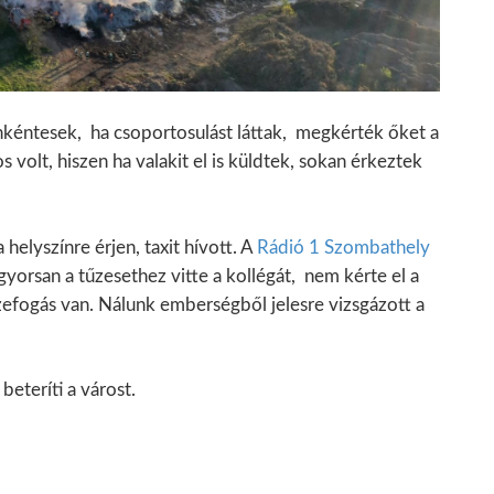
nkéntesek, ha csoportosulást láttak, megkérték őket a
 volt, hiszen ha valakit el is küldtek, sokan érkeztek
helyszínre érjen, taxit hívott. A
Rádió 1 Szombathely
orsan a tűzesethez vitte a kollégát, nem kérte el a
sszefogás van. Nálunk emberségből jelesre vizsgázott a
beteríti a várost.