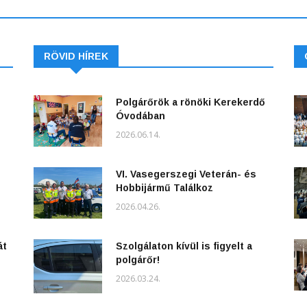
RÖVID HÍREK
Polgárőrök a rönöki Kerekerdő
Óvodában
2026.06.14.
VI. Vasegerszegi Veterán- és
Hobbijármű Találkoz
2026.04.26.
át
Szolgálaton kívül is figyelt a
polgárőr!
2026.03.24.