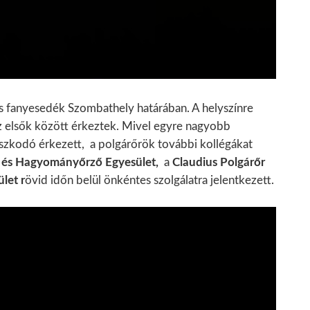
és fanyesedék Szombathely határában. A helyszínre
z elsők között érkeztek. Mivel egyre nagyobb
észkodó érkezett, a polgárőrök további kollégákat
r és Hagyományőrző Egyesület,
a
Claudius Polgárőr
let r
övid időn belül önkéntes szolgálatra jelentkezett.