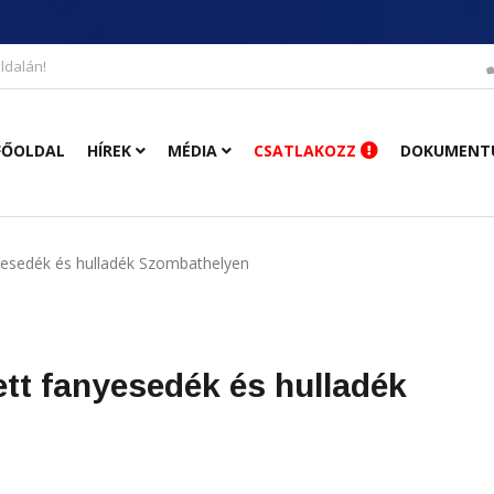
ldalán!
FŐOLDAL
HÍREK
MÉDIA
CSATLAKOZZ
DOKUMENT
yesedék és hulladék Szombathelyen
tt fanyesedék és hulladék