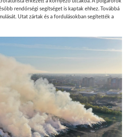
ztrófaturista érkezett a környező utcákba. A polgárőrök
ésőbb rendőrségi segítséget is kaptak ehhez. Továbbá
nulását. Utat zártak és a fordulásokban segítették a