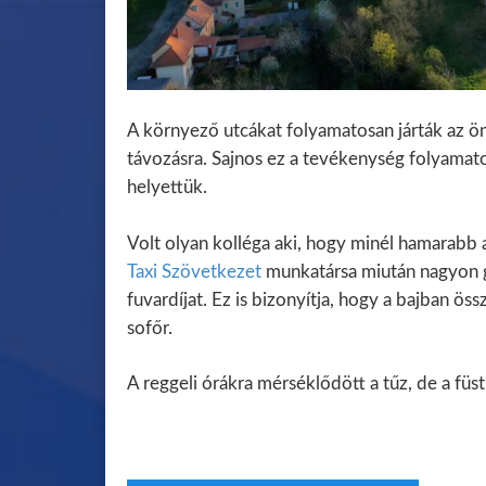
A környező utcákat folyamatosan járták az ö
távozásra. Sajnos ez a tevékenység folyamatos
helyettük.
Volt olyan kolléga aki, hogy minél hamarabb a 
Taxi Szövetkezet
munkatársa miután nagyon gy
fuvardíjat. Ez is bizonyítja, hogy a bajban ö
sofőr.
A reggeli órákra mérséklődött a tűz, de a füst 