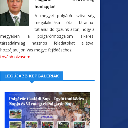
honlapján!
A megyei polgárőr szövetség
megalakulása óta fáradha-
tatlanul dolgozunk azon, hogy a
megyében a polgárőrmozgalom sikeres,
társadalmilag hasznos feladatokat ellátva,
hozzájáruljon Vas megye fejlődéséhez.
tovább olvasom...
LEGÚJABB KÉPGALÉRIÁK