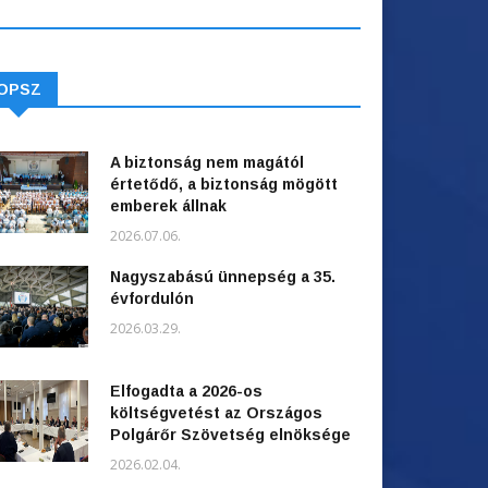
OPSZ
A biztonság nem magától
értetődő, a biztonság mögött
emberek állnak
2026.07.06.
Nagyszabású ünnepség a 35.
évfordulón
2026.03.29.
Elfogadta a 2026-os
költségvetést az Országos
Polgárőr Szövetség elnöksége
2026.02.04.