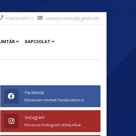
+(36) 94 359 511
vasmpsz.iroda [@] gmail.com
UMTÁR
KAPCSOLAT
Facebook
Kövessen minket Facebookon is
Instagram
Kövesse Instagram oldalunkat