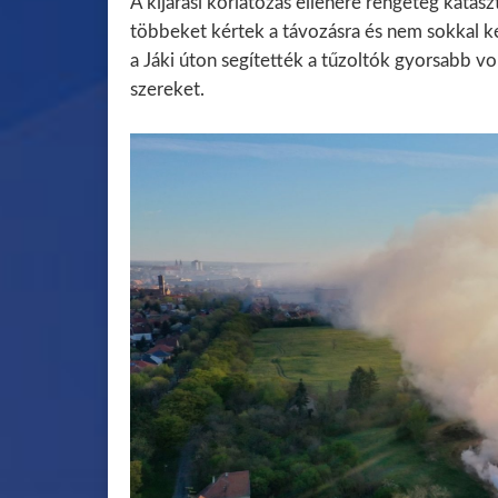
A kijárási korlátozás ellenére rengeteg katas
többeket kértek a távozásra és nem sokkal k
a Jáki úton segítették a tűzoltók gyorsabb vo
szereket.