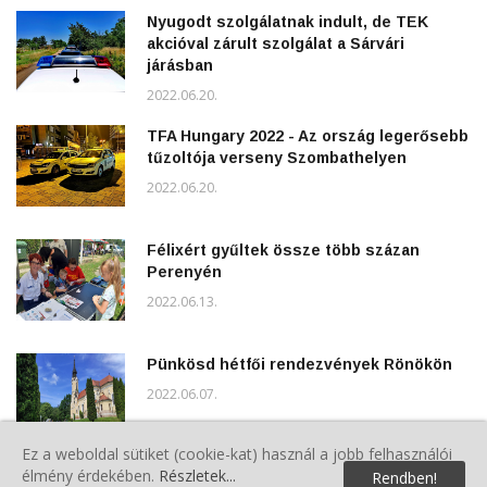
Nyugodt szolgálatnak indult, de TEK
akcióval zárult szolgálat a Sárvári
járásban
2022.06.20.
TFA Hungary 2022 - Az ország legerősebb
tűzoltója verseny Szombathelyen
2022.06.20.
Félixért gyűltek össze több százan
Perenyén
2022.06.13.
Pünkösd hétfői rendezvények Rönökön
2022.06.07.
Ez a weboldal sütiket (cookie-kat) használ a jobb felhasználói
élmény érdekében.
Részletek...
Rendben!
Polgárőrök a Gyereknapon