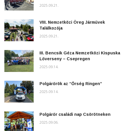
2025.09.21.
VIII. Nemzetközi Öreg Járművek
Találkozója
2025.09.21.
III. Bencsik Géza Nemzetközi Kispuska
Lőverseny – Csepregen
2025.09.14.
Polgárőrök az “Őrség Ringen”
2025.09.14.
Polgárőr családi nap Csörötneken
2025.09.06.