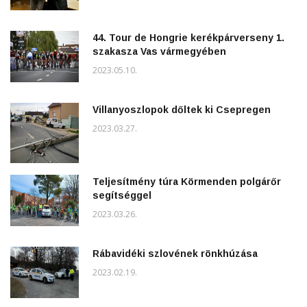
44. Tour de Hongrie kerékpárverseny 1.
szakasza Vas vármegyében
2023.05.10.
Villanyoszlopok dőltek ki Csepregen
2023.03.27.
Teljesítmény túra Körmenden polgárőr
segítséggel
2023.03.26.
Rábavidéki szlovének rönkhúzása
2023.02.19.