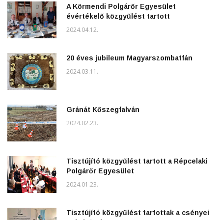
A Körmendi Polgárőr Egyesület
évértékelő közgyűlést tartott
2024.04.12.
20 éves jubileum Magyarszombatfán
2024.03.11.
Gránát Kőszegfalván
2024.02.23.
Tisztújító közgyűlést tartott a Répcelaki
Polgárőr Egyesület
2024.01.23.
Tisztújító közgyűlést tartottak a csényei