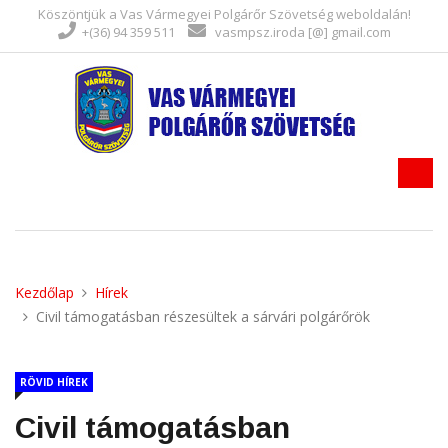
Köszöntjük a Vas Vármegyei Polgárőr Szövetség weboldalán!
+(36) 94 359 511
vasmpsz.iroda [@] gmail.com
Kezdőlap
Hírek
Civil támogatásban részesültek a sárvári polgárőrök
RÖVID HÍREK
Civil támogatásban