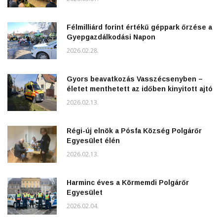
Félmilliárd forint értékű géppark őrzése a
Gyepgazdálkodási Napon
2026.02.28.
Gyors beavatkozás Vasszécsenyben –
életet menthetett az időben kinyitott ajtó
2026.02.13.
Régi-új elnök a Pósfa Község Polgárőr
Egyesület élén
2026.02.13.
Harminc éves a Körmemdi Polgárőr
Egyesület
2026.02.04.