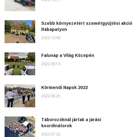
Szebb környezetért szemétgyűjtési akció
Rábapatyon
2022.10.09.
Falunap a Világ Közepén
2022.09.13.
Körmendi Napok 2022
2022.08.25.
Táborozóknál jártak a járási
koordinátorok
2022.07.22.