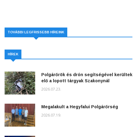
TOVÁBBI LEGFRISSEBB HÍREINK
HÍREK
Polgárőrök és drón segítségével kerültek
elő a lopott tárgyak Szakonynál
2026.07.23.
Megalakult a Hegyfalui Polgárőrség
2026.07.19.