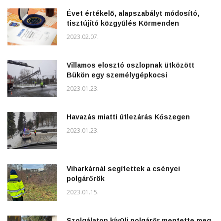
Évet értékelő, alapszabályt módosító,
tisztújító közgyűlés Körmenden
2023.02.07.
Villamos elosztó oszlopnak ütközött
Bükön egy személygépkocsi
2023.01.23.
Havazás miatti útlezárás Kőszegen
2023.01.23.
Viharkárnál segítettek a csényei
polgárőrök
2023.01.15.
Szolgálaton kívüli polgárőr mentette meg