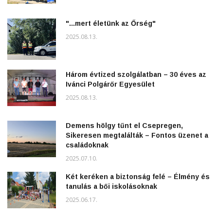
"...mert életünk az Őrség"
2025.08.13.
Három évtized szolgálatban – 30 éves az
Ivánci Polgárőr Egyesület
2025.08.13.
Demens hölgy tűnt el Csepregen,
Sikeresen megtalálták – Fontos üzenet a
családoknak
2025.07.10.
Két keréken a biztonság felé – Élmény és
tanulás a bői iskolásoknak
2025.06.17.