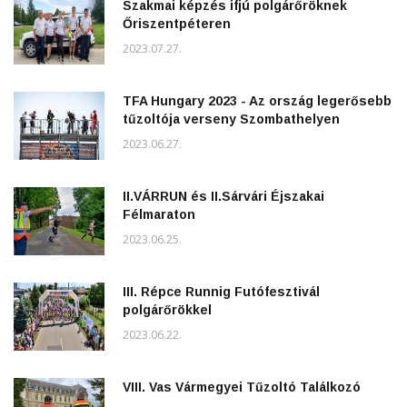
Szakmai képzés ifjú polgárőröknek
Őriszentpéteren
2023.07.27.
TFA Hungary 2023 - Az ország legerősebb
tűzoltója verseny Szombathelyen
2023.06.27.
II.VÁRRUN és II.Sárvári Éjszakai
Félmaraton
2023.06.25.
III. Répce Runnig Futófesztivál
polgárőrökkel
2023.06.22.
VIII. Vas Vármegyei Tűzoltó Találkozó