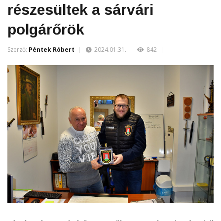
részesültek a sárvári
polgárőrök
Szerző:
Péntek Róbert
2024.01.31.
842