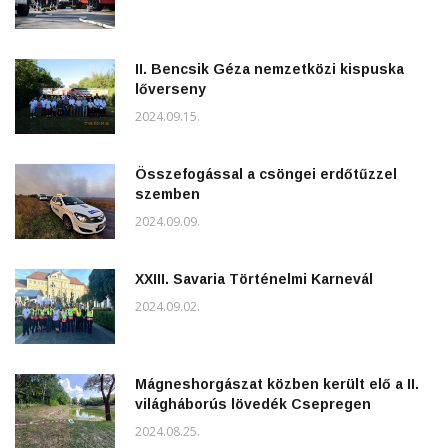
II. Bencsik Géza nemzetközi kispuska
lőverseny
2024.09.15.
Összefogással a csöngei erdőtűzzel
szemben
2024.09.09.
XXIII. Savaria Történelmi Karnevál
2024.09.02.
Mágneshorgászat közben került elő a II.
világháborús lövedék Csepregen
2024.08.25.