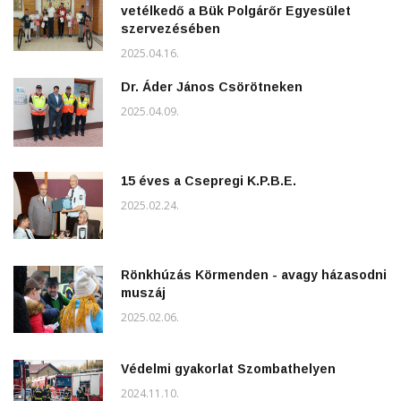
vetélkedő a Bük Polgárőr Egyesület
szervezésében
2025.04.16.
Dr. Áder János Csörötneken
2025.04.09.
15 éves a Csepregi K.P.B.E.
2025.02.24.
Rönkhúzás Körmenden - avagy házasodni
muszáj
2025.02.06.
Védelmi gyakorlat Szombathelyen
2024.11.10.