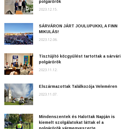
polgárőrök
2023.12.15.
SÁRVÁRON JÁRT JOULUPUKKI, A FINN
MIKULÁS!
2023.12.06.
Tisztújító közgyűlést tartottak a sárvári
polgárőrök
2023.11.12.
Elszármazottak Találkozója Veleméren
2023.11.07.
Mindenszentek és Halottak Napján is
kiemelt szolgálatokat láttak el a
polgárőrök vármegyeszerte