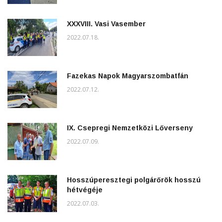
XXXVIII. Vasi Vasember
2022.07.18.
Fazekas Napok Magyarszombatfán
2022.07.12.
IX. Csepregi Nemzetközi Lőverseny
2022.07.09.
Hosszúperesztegi polgárőrök hosszú
hétvégéje
2022.07.03.