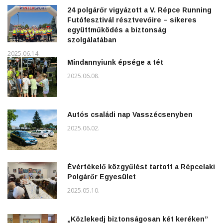
24 polgárőr vigyázott a V. Répce Running
Futófesztivál résztvevőire – sikeres
együttműködés a biztonság
szolgálatában
2025.06.14.
Mindannyiunk épsége a tét
2025.06.08.
Autós családi nap Vasszécsenyben
2025.06.02.
Évértékelő közgyűlést tartott a Répcelaki
Polgárőr Egyesület
2025.05.10.
„Közlekedj biztonságosan két keréken”