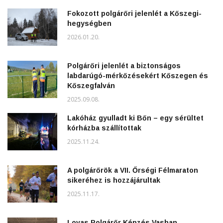
Fokozott polgárőri jelenlét a Kőszegi-
hegységben
2026.01.20.
Polgárőri jelenlét a biztonságos
labdarúgó-mérkőzésekért Kőszegen és
Kőszegfalván
2025.09.08.
Lakóház gyulladt ki Bőn – egy sérültet
kórházba szállítottak
2025.11.24.
A polgárőrök a VII. Őrségi Félmaraton
sikeréhez is hozzájárultak
2025.11.17.
Lovas Polgárőr Képzés Vasban