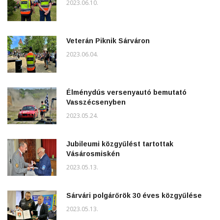
2023.06.10.
Veterán Piknik Sárváron
2023.06.04.
Élménydús versenyautó bemutató
Vasszécsenyben
2023.05.24.
Jubileumi közgyűlést tartottak
Vásárosmiskén
2023.05.13.
Sárvári polgárőrök 30 éves közgyűlése
2023.05.13.