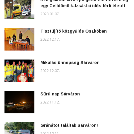
egy Celldömölk-Izsákfai idős férfi életét
2023.01.07.
Tisztújító közgyűlés Oszkóban
2022.12.17.
Mikulás ünnepség Sárváron
2022.12.07.
Sűrű nap Sárváron
2022.11.12.
Gránátot találtak Sárváron!
2022.10.11.