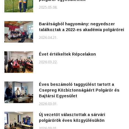
2025.05.08.
Barátságból hagyomány: negyedszer
találkoztak a 2022-es akadémia polgárőrei
2026.04.21.
Évet értékeltek Répcelakon
2026.03.22.
Éves beszámoló taggyűlést tartott a
Csepreg Közbiztonságáért Polgárőr és
Bajtársi Egyesület
2026.03.01.
Új vezetőt választottak a sárvári
polgárőrök éves közgyűlésükön
2026.03.01.