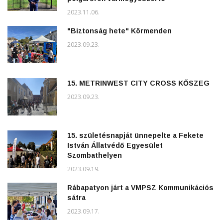
2023.11.06.
"Biztonság hete" Körmenden
2023.09.23.
15. METRINWEST CITY CROSS KŐSZEG
2023.09.23.
15. születésnapját ünnepelte a Fekete
István Állatvédő Egyesület
Szombathelyen
2023.09.19.
Rábapatyon járt a VMPSZ Kommunikációs
sátra
2023.09.17.