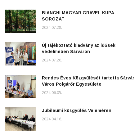
BIANCHI MAGYAR GRAVEL KUPA
SOROZAT
2024.07.28.
Új tájékoztató kiadvány az idősek
védelmében Sárváron
2024.07.26.
Rendes Éves Közgyűlését tartotta Sárvár
Város Polgárőr Egyesülete
2024.06.05.
Jubileumi közgyűlés Veleméren
2024.04.16.