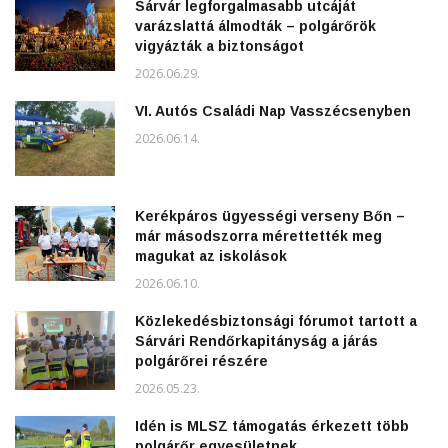
Sárvár legforgalmasabb utcáját
varázslattá álmodták – polgárőrök
vigyázták a biztonságot
2026.06.29.
VI. Autós Családi Nap Vasszécsenyben
2026.06.14.
Kerékpáros ügyességi verseny Bőn –
már másodszorra mérettették meg
magukat az iskolások
2026.06.10.
Közlekedésbiztonsági fórumot tartott a
Sárvári Rendőrkapitányság a járás
polgárőrei részére
2026.05.23.
Idén is MLSZ támogatás érkezett több
polgárőr egyesületnek