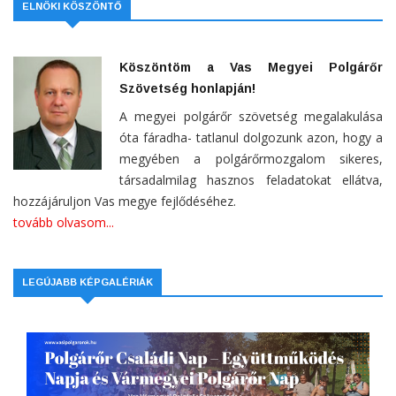
ELNÖKI KÖSZÖNTŐ
Köszöntöm a Vas Megyei Polgárőr
Szövetség honlapján!
A megyei polgárőr szövetség megalakulása
óta fáradha- tatlanul dolgozunk azon, hogy a
megyében a polgárőrmozgalom sikeres,
társadalmilag hasznos feladatokat ellátva,
hozzájáruljon Vas megye fejlődéséhez.
tovább olvasom...
LEGÚJABB KÉPGALÉRIÁK