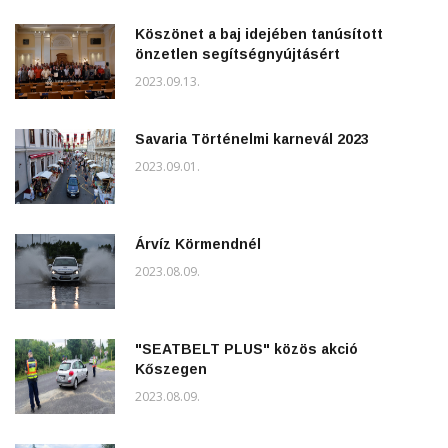
Köszönet a baj idejében tanúsított
önzetlen segítségnyújtásért
2023.09.13.
Savaria Történelmi karnevál 2023
2023.09.01.
Árvíz Körmendnél
2023.08.09.
"SEATBELT PLUS" közös akció
Kőszegen
2023.08.09.